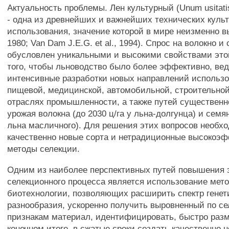
Актуальность проблемы. Лен культурный (Unum usitati
- одна из древнейших и важнейших технических культ
использования, значение которой в мире неизменно вы
1980; Van Dam J.E.G. et al., 1994). Спрос на волокно и
обусловлен уникальными и высокими свойствами это
того, чтобы льноводство было более эффективно, ве
интенсивные разработки новых направлений использо
пищевой, медицинской, автомобильной, строительной
отраслях промышленности, а также путей существен
урожая волокна (до 2030 ц/га у льна-долгунца) и семян
льна масличного). Для решения этих вопросов необх
качественно новые сорта и нетрадиционные высокоэ
методы селекции.
Одним из наиболее перспективных путей повышения
селекционного процесса является использование мет
биотехнологии, позволяющих расширить спектр генет
разнообразия, ускоренно получить выровненный по с
признакам материал, идентифицировать, быстро разм
конечном итоге, в сжатые сроки создать качественно 