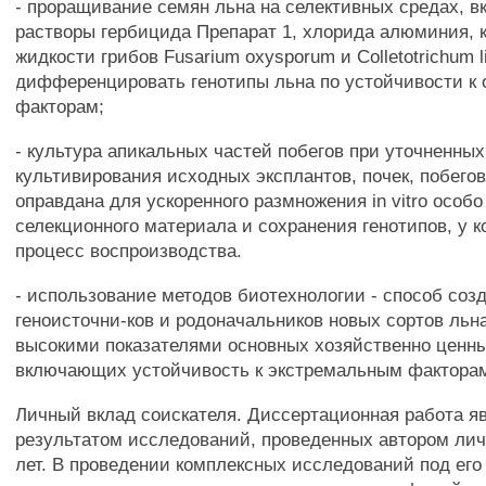
- проращивание семян льна на селективных средах,
растворы гербицида Препарат 1, хлорида алюминия, 
жидкости грибов Fusarium oxysporum и Colletotrichum l
дифференцировать генотипы льна по устойчивости к
факторам;
- культура апикальных частей побегов при уточненны
культивирования исходных эксплантов, почек, побегов
оправдана для ускоренного размножения in vitro особо
селекционного материала и сохранения генотипов, у к
процесс воспроизводства.
- использование методов биотехнологии - способ соз
геноисточни-ков и родоначальников новых сортов льн
высокими показателями основных хозяйственно ценны
включающих устойчивость к экстремальным фактора
Личный вклад соискателя. Диссертационная работа я
результатом исследований, проведенных автором лич
лет. В проведении комплексных исследований под его