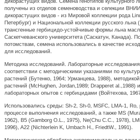
дикорастущих видов. Семена генотипов культурного 
получены из отделов семеноводства и селекции ВНИ
дикорастущих видов - из Мировой коллекции рода Lin
Петербург) и Национальной коллекции русского льна 
трансгенные гербицидо-устойчивые формы льна масли
Саскетчеванского университета (Саскатун, Канада). П
потомствам, семена использовались в качестве исхо
для исследований.
Методика исследований. Лабораторные исследования
соответствии с методическими указаниями по культур
растений (Бутенко, 1964; Урманцева, 1988), методик
растений (McHughen, Jordan,1989; Drapperet al.,1988) 
лабораторных опытов с гербицидами (Войтехова, 1967
Использовались среды: Sh-2, Sh-0, MSFC, LMA-1, Ro,
процессе выполнения исследований, а также MS (Muras
1962), B5 (Gamborg O.L., 1975), Ne(Chu C.C., 1978), LMK
1996), A22 (Nichterlein K, Umbach H., FriedtW., 1991).