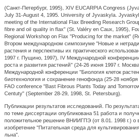
(Санкт-Петербург, 1995), XIV EUCARPIA Congress (Jyvas
July 31-August 4, 1995. University of Jyvaskyla. Jyvaskyl
meeting of the International Flax Breeding Research Grou
fibre and oil quality in flax" (St. Valéry en Caux, 1995), F
Regional Workshop on Flax "Producing for the market" (R
Втором международном симпозиуме "Новые и нетрад
растения и перспективы их практического использован
1997 г. Пущино, 1997), IV Международной конференци
роста и развития растений" (24-26 июня 1997 г. Москва
Международной конференции "Биология клеток растений
биотехнология и сохранение генофонда (25-28 ноября 1
FAO conference "Bast Fibrous Plants Today and Tomorro
Centuty" (September 28-29, 1998, St. Petersburg).
Публикации результатов исследований. По результа
по теме диссертации опубликована 51 работа и получ
положительное решение ВНИИГПЭ (от 8.01. 1998 г.) о 
изобретение "Питательная среда для культивировани
льна".