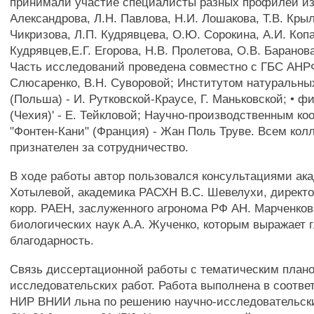
принимали участие специалисты разных профилей из
Александрова, Л.Н. Павлова, Н.И. Лошакова, Т.В. Кры
Чикризова, Л.П. Кудрявцева, О.Ю. Сорокина, А.И. Копа
Кудрявцев,Е.Г. Егорова, Н.В. Пролетова, О.В. Баранова
Часть исследований проведена совместно с ГБС АНРФ
Слюсаренко, В.Н. Суворовой; Институтом натуральны
(Польша) - И. Рутковской-Краусе, Г. Маньковской; •
(Чехия)' - Е. Тейкловой; Научно-производственным к
"Фонтен-Кани" (Франция) - Жан Поль Труве. Всем кол
признателен за сотрудничество.
В ходе работы автор пользовался консультациями ак
Хотылевой, академика РАСХН B.C. Шевелухи, директ
корр. РАЕН, заслуженного агронома РФ АН. Марченков
биологических наук A.A. Жученко, которым выражает 
благодарность.
Связь диссертационной работы с тематическим плано
исследовательских работ. Работа выполнена в соотве
НИР ВНИИ льна по решению научно-исследовательски