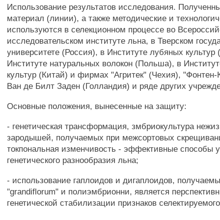
Использование результатов исследования. Полученн
материал (линии), а также методические и технологи
используются в селекционном процессе во Всероссий
исследовательском институте льна, в Тверском госуд
университете (Россия), в Институте лубяных культур (
Институте натуральных волокон (Польша), в Институт
культур (Китай) и фирмах "Агритек" (Чехия), "Фонтен-
Ван де Билт Заден (Голландия) и ряде других учрежд
Основные положения, вынесенные на защиту:
- генетическая трансформация, змбриокультура нежи
зародышей, получаемых при межсортовых скрещивани
токпональная изменчивость - эффективные способы 
генетического разнообразия льна;
- использование гаплоидов и дигаплоидов, получаем
"grandiflorum" и полиэмбрионни, является перспекти
генетической стабилизации признаков селектируемог