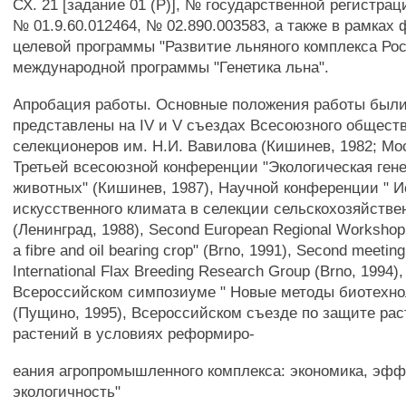
СХ. 21 [задание 01 (Р)], № государственной регистрац
№ 01.9.60.012464, № 02.890.003583, а также в рамках
целевой программы "Развитие льняного комплекса Рос
международной программы "Генетика льна".
Апробация работы. Основные положения работы был
представлены на IV и V съездах Всесоюзного обществ
селекционеров им. Н.И. Вавилова (Кишинев, 1982; Мос
Третьей всесоюзной конференции "Экологическая гене
животных" (Кишинев, 1987), Научной конференции " 
искусственного климата в селекции сельскохозяйстве
(Ленинград, 1988), Second European Regional Workshop 
a fibre and oil bearing crop" (Brno, 1991), Second meeting
International Flax Breeding Research Group (Brno, 1994)
Всероссийском симпозиуме " Новые методы биотехно
(Пущино, 1995), Всероссийском съезде по защите рас
растений в условиях реформиро-
еания агропромышленного комплекса: экономика, эфф
экологичность"