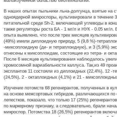
малоизученной областью биотехнологии.
В наших опытах пыльники льна-долгунца, взятые на 
одноядерной микроспоры, культивировали в течение 3
питательной среде Sh-2, включающей углеводы в кон
также регуляторы роста БА - 1 мг/л и НУК - 0.05 мг/л. 
опыта выявлено, что после трех месяцев культивиров
(49%) имели диплоидную природу, 5 (9,8 %)-тетрапло
-миксоплоидную (ди- и тетраплоидную), и 3 (5,9%) э
отнесены к миксоплоидам, состоящие из тетра- и окта
После 6 месяцев культивирования наблюдалось увел
хромосомной вариабельности каллуса. Так,из 49 про
эксплантов 11 состояли из диплоидных (22,4%), 12 -
(24,5%), 2 - октаплоидных (4,1%) и 21 - миксоплоидных
Изучение потомств 68 регенерантов, полученных в ку
на основе межсортовых гибридов, различающихся по 
лепестков, показало, что только 17 (25%) регенерант
по маркерному признаку, а следовательно, брали нача
микроспор. Потомства 18 (26,5%) регенерантов включ