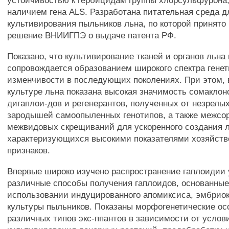
устойчивостью к гербицидам группы хлорсульфурона
наличием гена ALS. Разработана питательная среда д
культивирования пыльников льна, по которой принято
решение ВНИИГПЭ о выдаче патента РФ.
Показано, что культивирование тканей и органов льна в
сопровождается образованием широкого спектра гене
изменчивости в последующих поколениях. При этом, 
культуре льна показана высокая значимость сомаклон
дигаплои-дов и регенерантов, полученных от незрелы
зародышей самоопыленных генотипов, а также межсо
межвидовых скрещиваний для ускоренного создания 
характеризующихся высокими показателями хозяйств
признаков.
Впервые широко изучено распространение гаплоидии 
различные способы получения гаплоидов, основанные
использовании индуцированного апомиксиса, эмбрио
культуры пыльников. Показаны морфогенетические ос
различных типов экс-ппантов в зависимости от услов