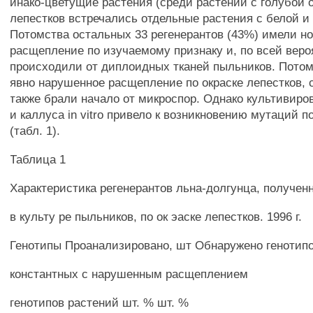
инако-цветущие растения (среди растений с голубой 
лепестков встречались отдельные растения с белой и 
Потомства остальных 33 регенерантов (43%) имели н
расщепление по изучаемому признаку и, по всей веро
происходили от диплоидных тканей пыльников. Пото
явно нарушенное расщепление по окраске лепестков, с
также брали начало от микроспор. Однако культивиро
и каллуса in vitro привело к возникновению мутаций п
(табл. 1).
Таблица 1
Характеристика регенерантов льна-долгунца, получен
в культу ре пыльников, по ок эаске лепестков. 1996 г.
Генотипы Проанализировано, шт Обнаружено генотип
константных с нарушенным расщеплением
генотипов растений шт. % шт. %