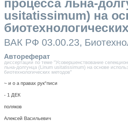
процесса льна-долг
usitatissimum) на о
биотехнологически
ВАК РФ 03.00.23, Биотехно
Автореферат
диссертации по теме "Усовершенствование селекцион
льна-долгунца (Linum usitatissimum) на основе испол
биотехнологических методов"
~ и о а правах рук°писи
- 1 ДЕК
поляков
Алексей Васильевич