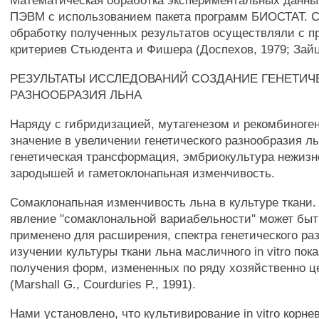
Математическая обработка экспериментальных данны
ПЭВМ с использованием пакета программ БИОСТАТ. 
обработку полученных результатов осуществляли с 
критериев Стьюдента и Фишера (Доспехов, 1979; Зайц
РЕЗУЛЬТАТЫ ИССЛЕДОВАНИЙ СОЗДАНИЕ ГЕНЕТИЧ
РАЗНООБРАЗИЯ ЛЬНА
Наряду с гибридизацией, мутагенезом и рекомбиног
значение в увеличении генетического разнообразия л
генетическая трансформация, эмбриокультура нежиз
зародышей и гаметоклонапьная изменчивость.
Сомаклонапьная изменчивость льна в культуре ткани. 
явление "сомаклональной вариабельности" может бы
применено для расширения, спектра генетического ра
изучении культуры ткани льна масличного in vitro пок
получения форм, измененных по ряду хозяйственно ц
(Marshall G., Courduries P., 1991).
Нами установлено, что культивирование in vitro корне