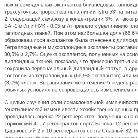
ных и семядольных эксплантов близнецовых гаплоид
трехсуточных проростков льна линии Istru 53' на пита
2, содержащей сахарозу в концентрации 3%, а также 
БА -1 мг/л и НУК - 0.05 мг/л привело к увеличению пл
гаплоидных тканей. При этом наибольшая доля (66,6
образовавшихся эксплантов была отнесена к диплоид
Тетраплоидные и миксоплоидные эксплан-ты составил
30,5% и 2,7%. Оценка эксплантов, полученных на осн
диплоидных тканей, показала, что примерно третья их
сохранила первоначальный диплоидный статус, а дру
состояли из тетраплоидных (66,9% эксплантов) или 
(3,0%) клеток. Выращивание'же в течение 5 недель ра
обычных условиях не сопровождалось изменением пло
С целью изучения роли сомаклональной изменчивост
генотилической изменчивости хозяйственно ценных п
проводилась оценка 22 регенерантов, полученных на о
Торжокский 4, 17 регенерантов сорта Belinka, 12 реген
Даш-ковский 2 и 10 регенерантов сорта Славный 82. Р
регенеранты были получены на основе каллуса гипок