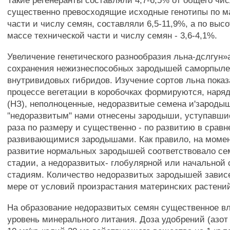
Такие регенеранты составляли 4,7-6,5% от общего чис
существенно превосходящие исходные генотипы по м
части и числу семян, составляли 6,5-11,9%, а по высо
массе технической части и числу семян - 3,6-4,1%.
Увеличение генетического разнообразия льна-дслгун»
сохранения нежизнеспособных зародышей саморпыле
внутривидовых гибридов. Изучение сортов льна показа
процессе вегетации в коробочках формируются, наря
(НЗ), неполноценные, недоразвитые семена и'зародыш
"недоразвитым" нами отнесены зародыши, уступавшие
раза по размеру и существенно - по развитию в срав
развивающимися зародышами. Как правило, на моме
развитие нормальных зародышей соответствовало с
стадии, а недоразвитых- глобулярной или начальной
стадиям. Количество недоразвитых зародышей завис
мере от условий произрастания материнских растени
На образование недоразвитых семян существенное в
уровень минерального литания. Доза удобрений (азот 