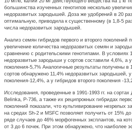
10 мг/кг, калий 20 мг действующего вещества на 1 кг п
большинства изученных генотипов несколько увеличи
недоразвитых зародышей. Доза же удобрений в 20 р
оптимальную, приводила к существенному (в 1,8-5 ра
числа недоразвитых зародышей.
Анализ семян гибридов первого и второго поколений п
увеличение количества недоразвитых семян и зарод
сравнению с родительскими генотипами. В условиях 1
недоразвитые зародыши у сортов составили 4,6%, а у
поколения-5,7% Аналогичные результаты получены в 19
сортов обнаружено 11,4% недоразвитых зародышей, у
поколения-12,4%, а у гибридов второго поколения -13,
Исследования, проведенные в 1991-1993 гг. на сортах
Belinka, Р-736, а также их реципрокных гибридах перво
поколений показали, что культивирование незрелых за
на средах Sh-2 и MSFC позволяет получить от 15% до 4
ряде случаев до 46% морфогенных зксплантов, на кот
от 3 до 6 почек. При этом обнаружено, что наиболее 