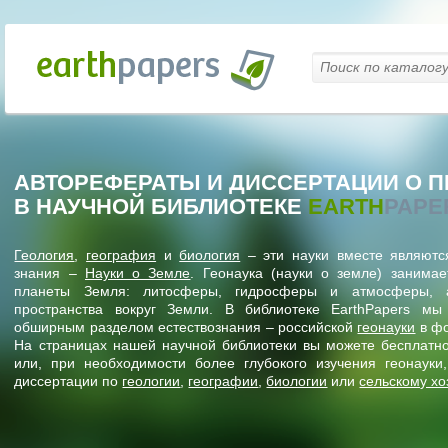
АВТОРЕФЕРАТЫ И ДИССЕРТАЦИИ О П
В НАУЧНОЙ БИБЛИОТЕКЕ
EARTH
PAPE
Геология
,
география
и
биология
– эти науки вместе являютс
знания –
Науки о Земле
. Геонаука (науки о земле) занима
планеты Земля: литосферы, гидросферы и атмосферы, а
пространства вокруг Земли. В библиотеке EarthPapers мы
обширным разделом естествознания – российской
геонауки
в фо
На страницах нашей научной библиотеки вы можете бесплатно
или, при необходимости более глубокого изучения геонауки,
диссертации по
геологии
,
географии
,
биологии
или
сельскому хо