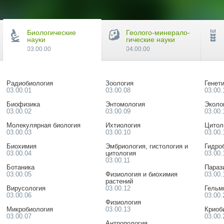
Биологические
Геолого-минерало-
науки
гические науки
03.00.00
04.00.00
Радиобиология
Зоология
Генет
03.00.01
03.00.08
03.00.
Биофизика
Энтомология
Эколо
03.00.02
03.00.09
03.00.
Молекулярная биология
Ихтиология
Цитол
03.00.03
03.00.10
03.00.
Биохимия
Эмбриология, гистология и
Гидро
03.00.04
цитология
03.00.
03.00.11
Ботаника
Параз
03.00.05
Физиология и биохимия
03.00.
растений
Вирусология
03.00.12
Гельм
03.00.06
03.00.
Физиология
Микробиология
03.00.13
Криоб
03.00.07
03.00.
Антропология