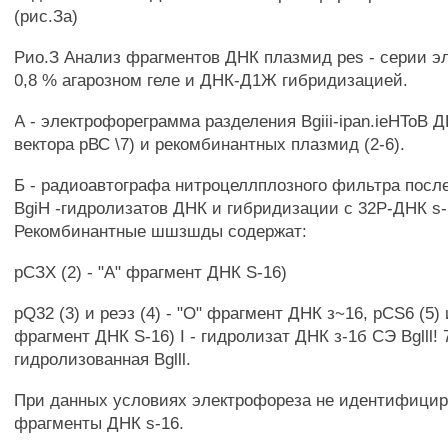
(рис.За)
Рио.З Анализ фрагментов ДНК плазмид pes - серии э
0,8 % агарозном геле и ДНК-Д1Ж гибридизацией.
А - электрофореграмма разделения Bgiii-ipan.ieHToB ДН
вектора рВС \7) и рекомбинантных плазмид (2-6).
Б - радиоавтографа нитроцеллплозного фильтра после
BgiH -гидролизатов ДНК и гибридизации с 32Р-ДНК s-
Рекомбинантные шшзшды содержат:
рСЗХ (2) - "А" фрагмент ДНК S-16)
pQ32 (3) и реэз (4) - "О" фрагмент ДНК з~16, pCS6 (5) и
фрагмент ДНК S-16) I - гидролизат ДНК з-1б СЭ Bglll! 
гидролизованная Bglll.
При данных условиях электрофореза не идентифицирую
фрагменты ДНК s-16.