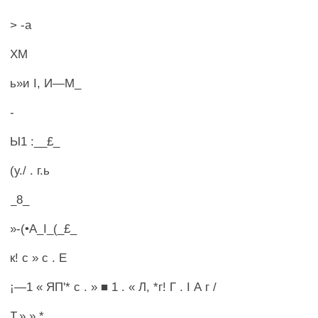
> -а
ХМ
ь»и I, И—М_
-
Ы1 :__£_
(у./ . г.ь
_8_
»-(•А_I_(_£_
к! с » с . Е
¡—1 « ЯП'* с . » ■ 1 . « Л, *г! Г . I А г /
Т.».».*