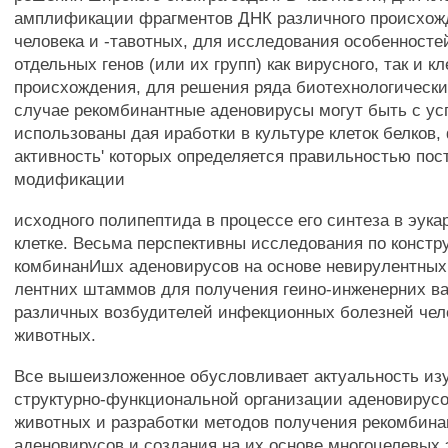
амплификации фрагментов ДНК различного происхож
человека и -тавотных, для исследования особенносте
отдельных генов (или их групп) как вирусного, так и к
происхождения, для решения ряда биотехнологически
случае рекомбинантные аденовирусы могут быть с у
использованы дая иработки в культуре клеток белков
активность' которых определяется правильностью пос
модификации
исходного полипептида в процессе его синтеза в эука
клетке. Весьма перспективны исследования по констр
комбинанИшх аденовирусов на основе невирулентных
лентних штаммов для получения геино-инженерних ва
различных возбудителей инфекционных болезней чел
животных.
Все вышеизложенное обусловливает актуальность из
структурно-функциональной организации аденовирусо
животных и разработки методов получения рекомбин
аденовирусов и создания на их основе многоцелевых