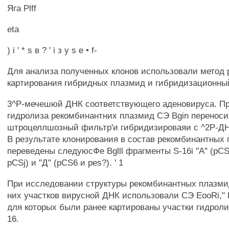
Яга Plff
eta
) i ' * s в ? ' i з у s e • f-
Для анализа полученных клонов использовали метод 
картирования гибридных плазмид и гибридизационный
3^Р-мечешюй ДНК соответствующего аденовируса. П
гидролиза рекомбинантних плазмид СЭ Bgin переноси
штроцеллшозный фильтр'и гибридизироваяи с ^2Р-ДНК
В результате клонирования в состав рекомбинантных
переведены следуюсФе Bglll фрагменты S-16i "A" (pCSl
pCSj) и "Д" (pCS6 и pes?). ' 1
При исследовании структуры рекомбинантных плазми
них участков вирусной ДНК использовали СЭ EooRi," 
для которых были ранее картированы участки гидролиз
16.