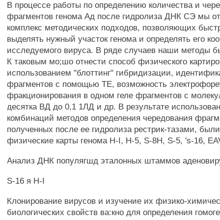
В процессе работы по определению количества и чер
фрагментов генома Ад после гидролиза ДНК СЭ мы о
комплекс методических подходов, позволяющих быстр
выделять нужный участок генома и определять его ко
исследуемого вируса. В ряде случаев наши методы б
К таковым мо;шо отнести способ физического картиро
использованием "блоттинг" гибридизации, идентифи
фрагментов с помощью ТЕ, возможность электрофоре
фракционирования в одном геле фрагментов с молеку
десятка ВД до 0,1 1ЛД и др. В результате использова
комбинаций методов определения чередования фрагм
полученных после ее гидролиза рестрик-тазами, был
физические карты генома H-I, Н-5, S-8H, S-5, 's-16, EA
Анализ ДНК популягшд эталонных штаммов аденовир
S-16 я H-I
Клонирование вирусов и изучение их физико-химичес
биологических свойств ва:кно для определения гомог