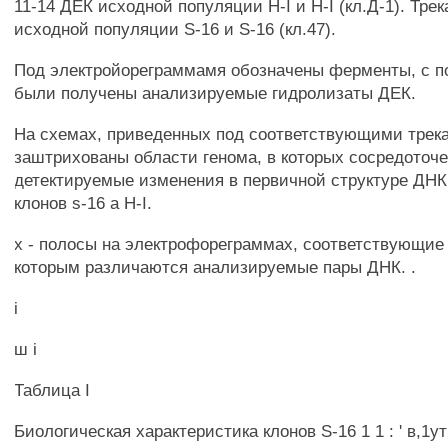
11-14 ДЕК исходной популяции H-I и H-I (кл.Д-1). Тре
исходной популяции S-16 и S-16 (кл.47).
Под электройореграммамя обозначены ферменты, с 
были получены анализируемые гидролизаты ДЕК.
На схемах, приведенных под соответствующими трек
заштрихованы области генома, в которых сосредоточ
детектируемые изменения в первичной структуре ДН
клонов s-16 а H-I.
х - полосы на электрофореграммах, соответствующие
которым различаются анализируемые пары ДНК. .
i
ш i
Таблица I
Биологическая характеристика клонов S-16 1 1 : ' в,1у