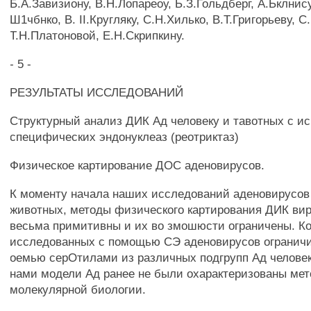
Б.А.Завизиону, В.Н.Лопареоу, Ь.З.Гольдберг, А.Ьклни
Ш1чбнко, В. II.Кругляку, С.Н.Хилько, В.Т.Григорьеву, 
Т.Н.Платоновой, Е.Н.Скрипкину.
- 5 -
РЕЗУЛЬТАТЫ ИССЛЕДОВАНИЙ
Структурный анализ ДИК Ад человеку и тавотных с и
специфических эндонуклеаз (реотриктаз)
Физическое картирование ДОС аденовирусов.
К моменту начала наших исследований аденовирусов
животных, методы физического картирования ДИК ви
весьма примитивны и их во змошюсти ограничены. К
исследованных с помощью СЭ аденовирусов ограничи
оемью серОтилами из различных подгрупп Ад челове
нами модели Ад ранее не были охарактеризованы ме
молекулярной биологии.