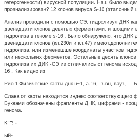
гетерогенности) вирусной популяции. Наш было выде
проанализирован? 12 клонов вируса S-16 (эталонный 
Анализ проводили с помощью СЭ, гидролизуя ДНК ка
двенадцати клонов девятью ферментами, и шощими в
гидролиза в геноме s-16 . Было обнаружено, что ДНК 
двенадцати клонов (кл.230и и кл.47) имеют.дополнит
гидролиза, или изменешше координаты участков гидр
или нескольких ферментов. Остальные десять клонов 
гидролиза их ДИК -СЭ из отличались от генома исход
16 . Как видно из
Рио.1 Физические карты днк н~1, а-16, ¡з-вн, вауз, . . Б-
Слава от карты находится индекс соответствующего ф
Буквами обозначены фрагменты ДНК, цифрами - про
генома.
КГ"! -
ый-