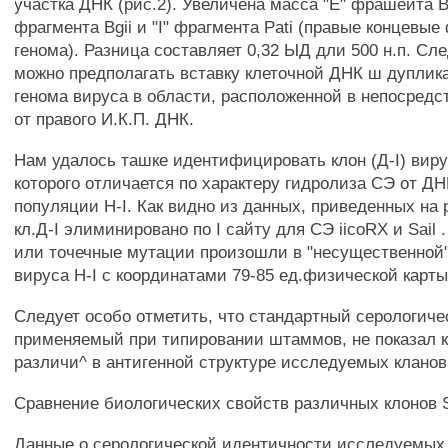
участка ДНК (рис.2). Увеличена масса "Е" фрашеита Ban
фрагмента Bgii и "I" фрагмента Pati (правые концевы
генома). Разница составляет 0,32 ЫД дли 500 н.п. Сл
можно предполагать вставку клеточной ДНК ш дуплик
генома вируса в области, расположенной в непосредс
от правого И.К.П. ДНК.
Нам удалось ташке идентифицировать клон (Д-I) вирус
которого отличается по характеру гидролиза СЭ от Д
популяции H-I. Как видно из данных, приведенных на 
кл.Д-I элиминировано по I сайту для СЭ iicoRX и Sail
или точечные мутации произошли в "несущественной"
вируса H-I с координатами 79-85 ед.физической карты
Следует особо отметить, что стандартный серологиче
применяемый при типировании штаммов, не показал 
различи^ в антигенной структуре исследуемых кланов
Сравнение биологических свойств различных клонов S
Данные о серологической идентичности исследуемых 