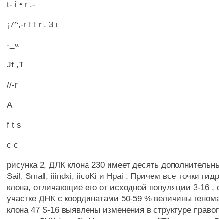
t- i • r .-
¡7^,-r f f r . 3 i
-_«
Jf ,T
//-r
A
f t s
c c
рисунка 2, ДЛК клона 230 имеет десять дополнительн
Sail, Small, iiindxi, iicoKi и Hpai . Причем все точки г
клона, отличающие его от исходной популяции 3-16 ,
участке ДНК с координатами 50-59 % величины геном
клона 47 S-16 выявлены изменения в структуре правог