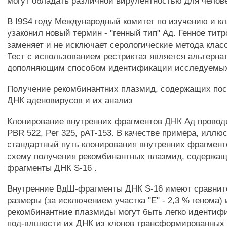
могут обладать различной вирулентностью для челов
В I9S4 году Международный комитет по изучению и к
узаконил новый термин - "генный тип" Ад. Генное тит
заменяет и не исключает серологические метода кла
Тест с использованием рестриктаз является альтерн
дополняющим способом идентификации исследуемых
Получение рекомбинантних плазмид, содержащих по
ДНК аденовирусов и их анализ
Клонирование внутренних фрагментов ДНК Ад провод
PBR 522, Per 325, рАТ-153. В качестве примера, илл
стандартный путь клонирования внутренних фрагмент
схему получения рекомбинантных плазмид, содержащи
фрагменты ДНК S-16 .
Внутренние ВдШ-фрагменты ДНК S-16 имеют сравнит
размеры (за исключением участка "Е" - 2,3 % генома)
рекомбинантние плазмиды могут быть легко идентиф
под-влшюсти их ДНК из клонов трансформированных к