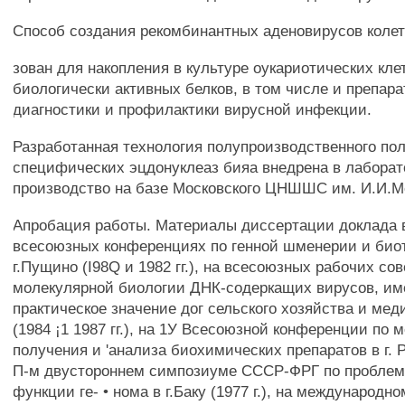
Способ создания рекомбинантных аденовирусов колет б
зован для накопления в культуре оукариотических кле
биологически активных белков, в том числе и препара
диагностики и профилактики вирусной инфекции.
Разработанная технология полупроизводственного по
специфических эцдонуклеаз бияа внедрена в лаборат
производство на базе Московского ЦНШШС им. И.И.М
Апробация работы. Материалы диссертации доклада 
всесоюзных конференциях по генной шменерии и био
г.Пущино (I98Q и 1982 гг.), на всесоюзных рабочих со
молекулярной биологии ДНК-содеркащих вирусов, и
практическое значение дог сельского хозяйства и мед
(1984 ¡1 1987 гг.), на 1У Всесоюзной конференции по 
получения и 'анализа биохимических препаратов в г. Ри
П-м двустороннем симпозиуме СССР-ФРГ по проблем
функции ге- • нома в г.Баку (1977 г.), на международ