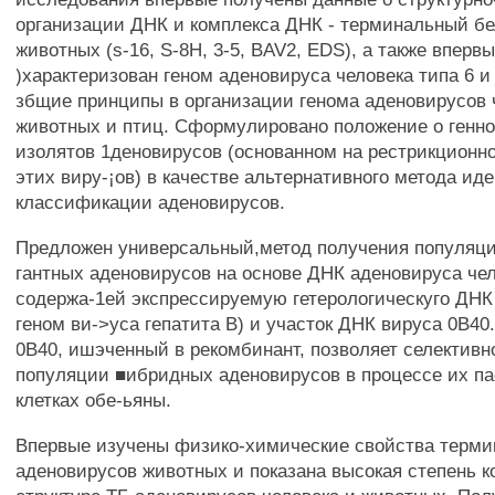
организации ДНК и комплекса ДНК - терминальный бе
животных (s-16, S-8H, 3-5, BAV2, EDS), а также вперв
)характеризован геном аденовируса человека типа 6 и
збщие принципы в организации генома аденовирусов 
животных и птиц. Сформулировано положение о ген
изолятов 1деновирусов (основанном на рестрикционн
этих виру-¡ов) в качестве альтернативного метода и
классификации аденовирусов.
Предложен универсальный,метод получения популяци
гантных аденовирусов на основе ДНК аденовируса чел
содержа-1ей экспрессируемую гетерологическуго ДНК
геном ви->уса гепатита В) и участок ДНК вируса 0В40
0В40, ишэченный в рекомбинант, позволяет селективн
популяции ■ибридных аденовирусов в процессе их па
клетках обе-ьяны.
Впервые изучены физико-химические свойства терми
аденовирусов животных и показана высокая степень к