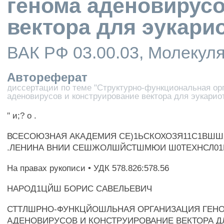
генома аденовирусо
вектора для эукари
ВАК РФ 03.00.03, Молекул
Автореферат
диссертации по теме "Структурно-функциональная ор
аденовирусов и конструирование вектора для эукариот
" и;? о .
ВСЕСОЮЗНАЯ АКАДЕМИЯ СЕ)1ЬСКОХОЗЯ11С1ВШШХ Н
.ЛЕНИНА ВНИИ СЕШЖОЛШЙСТШМЮИ Ш0ТЕХНСЛ0
На правах рукописи • УДК 578.826:578.56
НАРОД1ЦЙШ БОРИС САВЕЛЬЕВИЧ
СТТЛШРНО-ФУНКЦЙОШЛЬНАЯ ОРГАНИЗАЦИЯ ГЕН
АДЕНОВИРУСОВ И КОНСТРУИРОВАНИЕ ВЕКТОРА Д