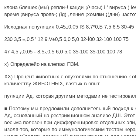
клона бляшек (мы) репли-! кацди ¡(часы) i ' вируса ( le/м
время ¡вируса прояв-; (lg) ,ления ¡хомяки ¡(дни) часто
Исходная популяция 0,45±0,05 IS 8,7*0,Б 7,5 6,5 30-45 
230 3,5 ±,0,5 ' 12 9,V±0,5 6,0 5,0 32-Í00 32-100 100 75
47 4,5 ¿0,05 - 8,5¿0,5 6,0 5,0 35-100 35-100 100 78
х) Определейо на клетках ПЗМ.
XX) Процент животных с опухолями по отношению к 
количеству ЖИВОТНЫХ, взятых в опыт.
пуляции Ад, которая другими методами не тестировал
■ Поэтому мы предложили дополнительный подход к
Ад, основанный на рестрикционном анализе ДШ. Этот
весьма полезен при дифференцировке отдельных эп
изоля-тов, которые по иммунологическим тестам нер