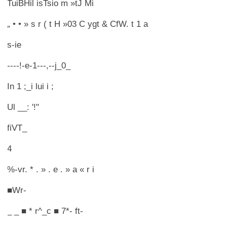
TuiBHil isTsio m »tJ Mi
„ • • » s r ( t H »03 C ygt & CfW. t 1 a
s-ie
----!-e-1---,--j_0_
In 1 ;_i lui i ;
Ul __: '!"
fiVT_
4
%-vr. * . » . e . » a « r i
■Wr-
_ _ ■ * r^_c ■ 7*- ft-