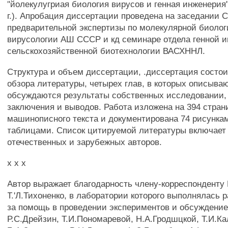
"йолекулугриая биология вирусов и генная инженерия"
г.). Апробация диссертации проведена на заседании 
предварительной экспертизы по молекулярной биолог
вирусологии АШ СССР и кд семинаре отдела генной
сельскохозяйственной биотехнологии ВАСХННЛ.
Структура и объем диссертации, .диссертация состои
обзора литературы, четырех глав, в которых описыва
обсуждаются результаты собственных исследовании,
заключения и выводов. Работа изложена на 394 стран
машинописного текста и документирована 74 рисунка
таблицами. Список цитируемой литературы включает 
отечественных и зарубежных авторов.
х х х
Автор выражает благодарность члену-корреспонден
Т.'Л.Тихоненко, в лаборатории которого выполнялась р
за помощь в проведении экспериментов и обсуждение
Р.С.Дрейзин, Т.И.Пономаревой, Н.А.Гродшцкой, Т.И.К