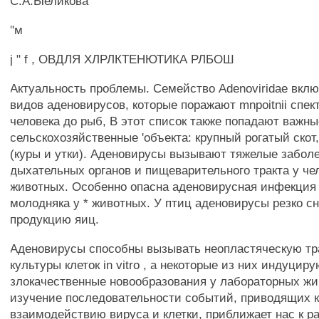
С.А.Ыеликова
"м
j " f , ОВДЛЯ ХЛРЛКТЕНЮТИКА РЛБОШ
Актуальность проблемы. Семейство Adenoviridae вклю
видов аденовирусов, которые поражают mnpoitnii спект
человека до рыб, В этот список также попадают важны
сельскохозяйственные 'объекта: крупный рогатый скот
(куры и утки). Аденовирусы вызывают тяжелые забол
дыхательных органов и пищеварительного тракта у че
животных. Особенно опасна аденовирусная инфекция 
молодняка у * животных. У птиц аденовирусы резко с
продукцию яиц.
Аденовирусы способны вызывать неопластяческую 
культуры клеток in vitro , а некоторые из них индуцир
злокачественные новообразования у лабораторных ж
изучение последовательности событий, приводящих к
взаимодействию вируса и клетки, приближает нас к 