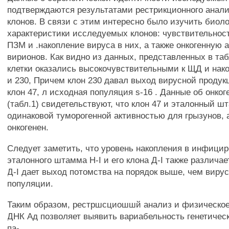
подтверждаются результатами рестрикционного анали
клонов. В связи с этим интересно было изучить биол
характеристики исследуемых клонов: чувствительност
ПЗМ и .накопление вируса в них, а также онкогенную 
вирионов. Как видно из данных, представленных в таб
клетки оказались высокочувствительными к ЩД и нак
и 230, Причем клон 230 давал выход вирусной проду
клон 47, л исходная популяция s-16 . Данные об онког
(табл.1) свидетельствуют, что клон 47 и эталонный 
одинаковой туморогенной активностью для грызунов, 
онкогенен.
Следует заметить, что уровень накопления в инфицир
эталонного штамма H-I и его клона Д-I также различае
Д-I дает выход потомства на порядок выше, чем вирус
популяции.
Таким образом, рестршсциошшй анализ и физическое
ДНК Ад позволяет выявить вариабельность генетичес
па-