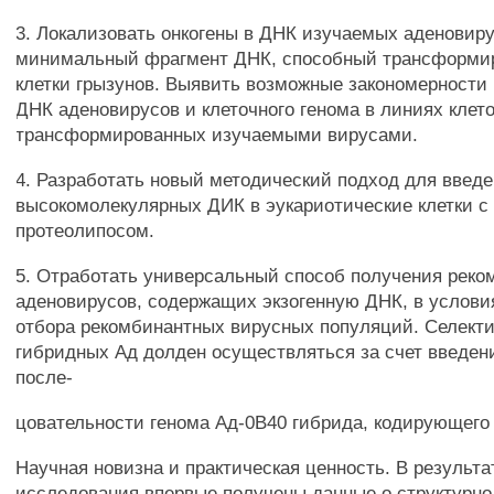
3. Локализовать онкогены в ДНК изучаемых аденовир
минимальный фрагмент ДНК, способный трансформи
клетки грызунов. Выявить возможные закономерности
ДНК аденовирусов и клеточного генома в линиях клето
трансформированных изучаемыми вирусами.
4. Разработать новый методический подход для введ
высокомолекулярных ДИК в эукариотические клетки 
протеолипосом.
5. Отработать универсальный способ получения рек
аденовирусов, содержащих экзогенную ДНК, в услови
отбора рекомбинантных вирусных популяций. Селект
гибридных Ад долден осуществляться за счет введен
после-
цовательности генома Ад-0В40 гибрида, кодирующего 
Научная новизна и практическая ценность. В результа
исследования впервые получены данные о структурн