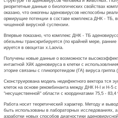
структуре ТБ аденовирусов человека и животных. По
риоритетные данные о биологических свойствах компл
оказано, что онкогены аденовирусов неспособны реали
ормирущие потенции в составе комплекса ДНК - ТБ, в
чищенной вирусной суспензии.
Впервые показано, что комплекс ДНК - ТБ аденовирус
обезьяны транскрибируется (по крайней мере, ранние 
ируется в овоцитах x.Laovia.
Получены новые данные о возможности высокоэффект
интактной ХйК аденовируса в клетки с использовлние
эторие связаны с гликопротеидом (ГА) вируса гриппа 
Сконструирована модель недефектного вектора тся эу
клеток на основе рекомбинанта между ДНК H-I и Н-5 с
"несущественной" области с координатами 75,5 - 83,4
Работа носит теоретический характер. Методу и вывод
быть использованы в лабораторных исследованиях, а
азработки новых способов диагностики аденовирусно