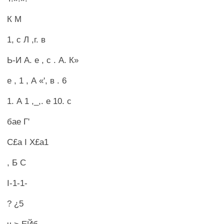
К М
1, с Л ,г. в
Ь-И А. е , с . А. К»
е , 1 , А «', в . 6
1. А 1 ,_,. е 10. с
бае Г'
С£а I Х£а1
, Б С
I-1-1-
? ¿5