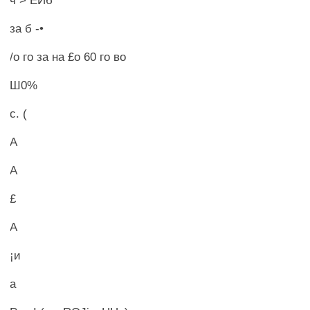
ч > ЕЙб
за б -•
/о го за на £о 60 го во
Ш0%
с. (
А
А
£
А
¡и
а