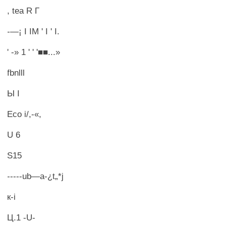
, tea R Г
-—¡ I IM ' I ' I.
' -» 1 ' ' '■■...»
fbnlll
Ы I
Eco i/,-«,
U 6
S15
-----ub—a-¿t„*j
к-i
Ц.1 -U-