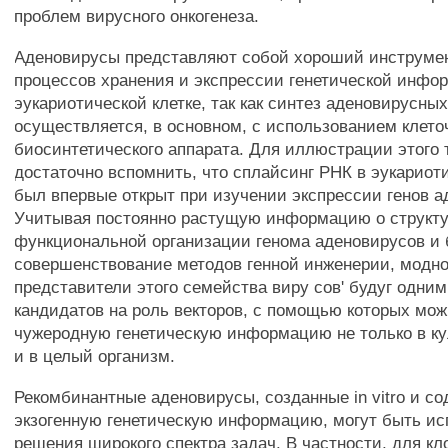
проблем вирусного онкогенеза.
Аденовирусы представляют собой хороший инструмен
процессов хранения и экспрессии генетической инфо
эукариотической клетке, так как синтез аденовирусны
осуществляется, в основном, с использованием клето
биосинтетического аппарата. Для иллюстрации этого 
достаточно вспомнить, что сплайсинг РНК в эукариоти
был впервые открыт при изучении экспрессии генов а
Учитывая постоянно растущую информацию о структу
функциональной организации генома аденовирусов и
совершенствование методов генной инженерии, модно
представители этого семейства виру сов' будуг одни
кандидатов на роль векторов, с помощью которых мож
чужеродную генетическую информацию не только в кул
и в целый организм.
Рекомбинантные аденовирусы, созданные in vitro и с
экзогенную генетическую информацию, могут быть и
решения широкого спектра задач. В частности, для кл