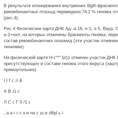
В результате клонирования внутренних Bglll-фрагаенто
рекомбинантных плазшд переведено 74,2 % генома эт
(рис.4).
Рис.4 Физические карта ДНК Ад: а-16, н-1, э-5, Ваур, 
н-2+нхп, на которых отмечены йрагменты генома, пере
состав рекомбинантних олазмид (эти участки отмеч
линиями).
На физической карте Н-г"*" Ш)1 отмечен участок ДНК 
присутствующих в составе генома этого вируса (заш
прямоугольник).
f í f с л &
А В J) с
Л С с Г 0 /1 с
, а а г г с к и na с ш в üftpl ь i