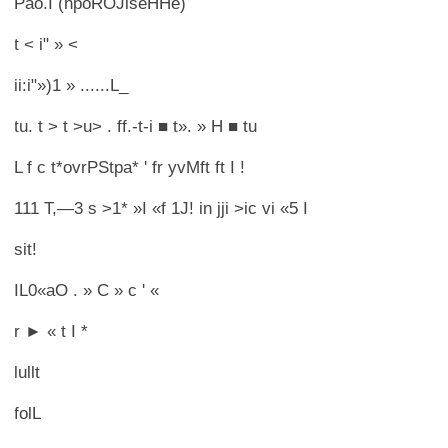
Pao.I (npoROJiseHHe)
t < i" » <
ii:i"»)1 » ......L_
tu. t > t >u> . ff.-t-i ■ t». » H ■ tu
L f c t*ovrPStpa* ' fr yvMft ft I !
111 T,—3 s >1* »I «f 1J! in jji >ic vi «5 I
sit!
IL0«aO . » C » c ' «
r ► « t I *
lullt
folL