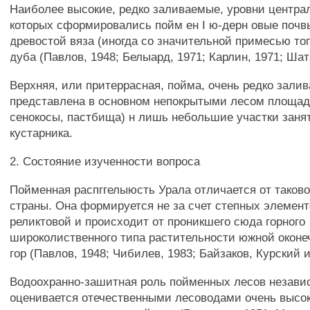
Наиболее высокие, редко заливаемые, уровни централ
которых сформировались пойм ен I ю-дерн овые почв
древостой вяза (иногда со значительной примесью топ
дуба (Павлов, 1948; Белыард, 1971; Карлин, 1971; Шат
Верхняя, или притеррасная, пойма, очень редко зали
представлена в основном непокрытыми лесом площад
сенокосы, пастбища) н лишь небольшие участки заня
кустарника.
2. Состояние изученности вопроса
Пойменная распггелыюсть Урала отличается от таково
страны. Она формируется не за счет степных элемент
реликтовой и происходит от проникшего сюда горного
широколиственного типа растительности южной оконе
гор (Павлов, 1948; Чибилев, 1983; Байзаков, Курский и 
Водоохранно-зашитная роль пойменных лесов независ
оценивается отечественными лесоводами очень высок