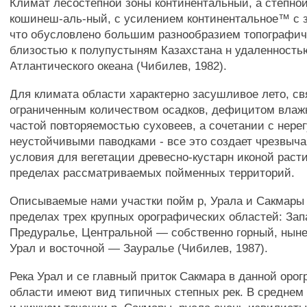
Климат лесостепной зоны континентальный, а степной
кошинеш-аль-ный, с усилением континентальное™ с з
что обусловлено большим разнообразием топографич
близостью к полупустыням Казахстана н удаленность
Атлантического океана (Чибилев, 1982).
Для климата области характерно засушливое лето, св
ограниченным количеством осадков, дефицитом влаж
частой повторяемостью суховеев, а сочетании с нер
неустойчивыми паводками - все это создает чрезвыч
условия для вегетации древесно-кустарн иконой раст
пределах рассматриваемых пойменных территорий.
Описываемые нами участки пойм р, Урала и Сакмары
пределах трех крупных орографических областей: Зап
Предуралье, Центральной — собственно горный, нын
Урал и восточной — Зауралье (Чибилев, 1987).
Река Урал и се главный приток Сакмара в данной оро
области имеют вид типичных степных рек. В среднем 