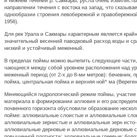
и нижнем течении р. Сакмары, русла очень извилист
направлении течения с востока на запад, что сказывае
однообразии строения левобережной и правобережной
1956).
Для рек Урала и Сакмары характерным является край
значительный весенний паводковый расход воды и ср
низкий и устойчивый меженный.
В пределах поймы можно вылепить следующие части, 
чающиеся между собой уровнем расположения над ур
меженный период (от 2-х до 8-ми метров): бечевник, 
пойма, центральная пойма и верхняя ной* ма (Вереген
Меняющийся гидрологический режим поймы, участие
материала в формировании аллювия и его распредел
почвенного горизонта обусловили образование нескол
пойме: аллювиальные слоистые и аллювиальные сло
аллювиальные зернистые и аллювиальные зерн исто-
аллювиальные дерновые и аллювиальные дерновые с
повышенной плотности; аллювиальные глеевые; боло