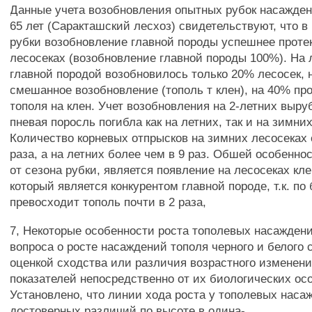
Данные учета возобновления опытных рубок насаждени
65 лет (Саракташский лесхоз) свидетельствуют, что в
рубки возобновление главной породы успешнее проте
лесосеках (возобновление главной породы 100%). На 
главной породой возобновилось только 20% лесосек,
смешанное возобновление (тополь т клен), на 40% п
тополя на клен. Учет возобновления на 2-летних выруб
пневая поросль погибла как на летних, так и на зимни
Количество корневых отпрысков на зимних лесосеках 
раза, а на летних более чем в 9 раз. Обшей особенно
от сезона рубки, является появление на лесосеках кле
который является конкурентом главной породе, т.к. по
превосходит тополь почти в 2 раза,
7, Некоторые особенности роста тополевых насажден
вопроса о росте насаждений тополя черного и белого 
оценкой сходства или различия возрастного изменен
показателей непосредственно от их биологических ос
Установлено, что линии хода роста у тополевых нас
достоверных различий по высоте в одина-