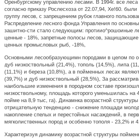
Оренбургскому управлению лесами. В 1994г. все леса 
согласно приказу Рослесхоза от 22.07,94, Хе!60. были
группу лесов, с запрещением рубок главного пользова
Распределение лесного фонда Управления по основны
зашитно-сти стало следующим: протиио^рошоиные л
ценные - 18%, запретные полосы лесов, защищающи
ценных промысловых рыб, -18%,
Основными лесообразующимн породами в целом по о
дуб низкоствольный (21,4%), тополь (14,5%), липа (11
(11,1%) и береза (10,8%), а в пойменных лесах являю
(39,7%) и дуб низкоствольный (28,5%), За рассматри
наибольшие изменения в породном составе произошл
низкоствольному, площадь которого уменьшилась на 40
пойме на 8,9 тыс, га). Динамнка возрастной структур
отрицательную тенденцию - снижение площади молод
накопление спелых и перестойных насаждений, в пер
мягколиственных пород и особенно тополя - 23,2% и 4
Характеризуя динамику возрастной структуры поймен