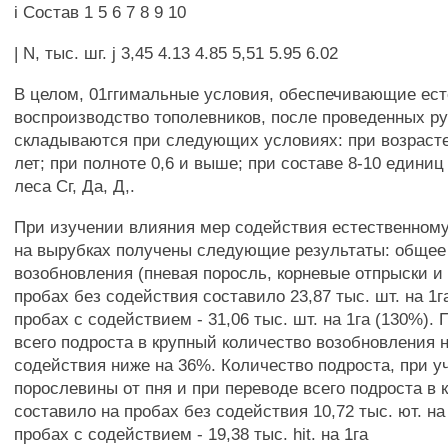
i Состав 1 5 6 7 8 9 10
| N, тыс. шг. j 3,45 4.13 4.85 5,51 5.95 6.02
В целом, 01ггимальные условия, обеспечивающие ест
воспроизводство тополевников, после проведенных р
складываются при следующих условиях: при возрасте
лет; при полноте 0,6 и выше; при составе 8-10 единиц
леса Сг, Да, Д,.
При изучении влияния мер содействия естественном
на вырубках получены следующие результаты: общее
возобновления (пневая поросль, корневые отпрыски и
пробах без содействия составило 23,87 тыс. шт. на 1г
пробах с содействием - 31,06 тыс. шт. на 1га (130%).
всего подроста в крупный количество возобновления н
содействия ниже на 36%. Количество подроста, при у
порослевины от пня и при переводе всего подроста в 
составило на пробах без содействия 10,72 тыс. ют. на 
пробах с содействием - 19,38 тыс. hit. на 1га