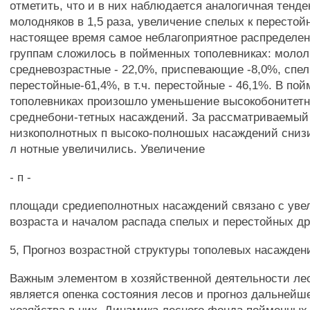
отметить, что и в них наблюдается аналогичная тенд
молодняков в 1,5 раза, увеличение спелых к перестойн
настоящее время самое неблагоприятное распределен
группам сложилось в пойменных тополевниках: мололн
средневозрастные - 22,0%, приспевающие -8,0%, спе
перестойные-61,4%, в т.ч. перестойные - 46,1%. В по
тополевниках произошло уменьшение высокобонитетн
среднебони-тетных насаждений. За рассматриваемый
низкополнотных п высоко-полношых насаждений снизи
л нотные увеличились. Увеличение
- п -
площади средиеполнотных насаждений связано с ув
возраста и началом распада спелых и перестойных др
5, Прогноз возрастной структуры тополевых насажден
Важным элементом в хозяйственной деятельности ле
является опенка состояния лесов и прогноз дальнейш