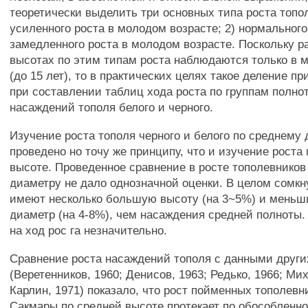
теоретически выделить три основных типа роста топол
усиленного роста в молодом возрасте; 2) нормального 
замедленного роста в молодом возрасте. Поскольку р
высотах по этим типам роста наблюдаются только в 
(до 15 лет), то в практических целях такое деление п
при составлении таблиц хода роста по группам полнот
насаждений тополя белого и черного.
Изучение роста тополя черного и белого по среднему
проведено но точу же принципу, что и изучение роста
высоте. Проведенное сравнение в росте тополевников
диаметру не дало однозначной оценки. В целом сомк
имеют несколько большую высоту (на 3~5%) и меньш
диаметр (на 4-8%), чем насаждения средней полноты.
на ход рос га незначительно.
Сравнение роста насаждений тополя с данными други
(Веретенников, 1960; Денисов, 1963; Редько, 1966; Ми
Карлин, 1971) показало, что рост пойменных тополевни
Сакмары по средней высоте протекает по обособленно