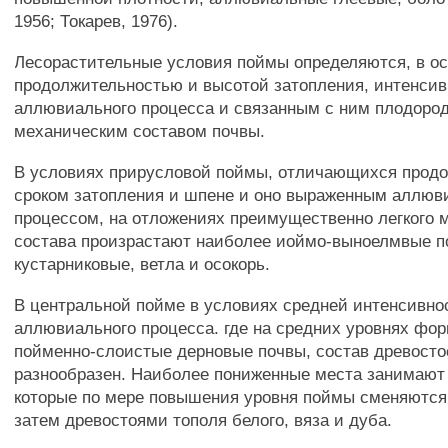
1956; Токарев, 1976).
Лесорастительные условия поймы определяются, в о
продолжительностью и высотой затопления, интенси
аллювиального процесса и связанным с ним плодоро
механическим составом почвы.
В условиях прирусловой поймы, отличающихся прод
сроком затопления и шпене и оно выраженным аллю
процессом, на отложениях преимущественно легкого 
состава произрастают наиболее иоймо-выноелмвые п
кустарниковые, ветла и осокорь.
В центральной пойме в условиях средней интенсивно
аллювиального процесса. где на средних уровнях фо
пойменно-слоистые дерновые почвы, состав древосто
разнообразен. Наиболее пониженные места занимают 
которые по мере повышения уровня поймы сменяются 
затем древостоями тополя белого, вяза и дуба.