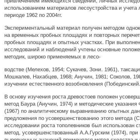
привлечением имеющихся сведений, личных исследо
использованием материалов лесоустройства и учета 
периоде 1962 по 2004гг.
Экспериментальный материал получен методом одно
на временных пробных площадях и повторных перечет
пробных площадях и опытных участках. При выполне
исследований и наблюдений учтены основные полож
методик, широко применяемых в лесо-
водстве (Мелехов, 1954; Сукачев, Зони. 1961), таксац
Мошкалев, Нахабцев, 1968; Анучин, 1981; Соколов, 198
изучении естественного возобновления (Побединский.
В основу изучения роста древостоев положен усовер
метод Баура (Анучин, 1974) и методические указания 
(1967) по аналитическому выравниванию опытных дан
предложения по усовершенствованию этого метода (Св
исследовании роста тополевников был использован с
метод, усовершенствованный А.А.Гурским (1974), при
выровненных значений применялся метод сходства и 