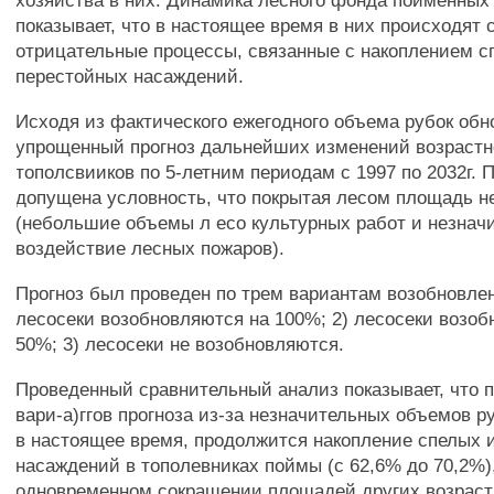
хозяйства в них. Динамика лесного фонда пойменных
показывает, что в настоящее время в них происходят 
отрицательные процессы, связанные с накоплением с
перестойных насаждений.
Исходя из фактического ежегодного объема рубок об
упрощенный прогноз дальнейших изменений возрастн
тополсвииков по 5-летним периодам с 1997 по 2032г. 
допущена условность, что покрытая лесом площадь н
(небольшие объемы л eco культурных работ и незнач
воздействие лесных пожаров).
Прогноз был проведен по трем вариантам возобновлен
лесосеки возобновляются на 100%; 2) лесосеки возоб
50%; 3) лесосеки не возобновляются.
Проведенный сравнительный анализ показывает, что 
вари-а)ггов прогноза из-за незначительных объемов 
в настоящее время, продолжится накопление спелых 
насаждений в тополевниках поймы (с 62,6% до 70,2%)
одновременном сокращении плошадей других возраст