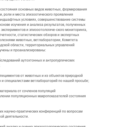
состояния основных видов животных, формирования
и, роли и места эпизоотического проявления
ландшафтных условиях, совершенствование системы
снове изучения и анализа результатов, полученных
 экспериментов и эпизоотологиче-ского мониторинга,
тчетности, статистических обзоров и экспертных
олезнями животных, ветлаборатории, Комитета
дской области, территориальных управлений
зучены и проанализированы:
бследований аутохтонных и антропургических
;
пециментов от животных и из объектов природной
 и специалистами ветлабораторий по нашей просьбе;
материала от сочленов популяций
влении популяционных макропоказателей состояния
их научно-практических конференций по вопросам
ой деятельности.
ий анализ и оценка эпизоотологического состояния