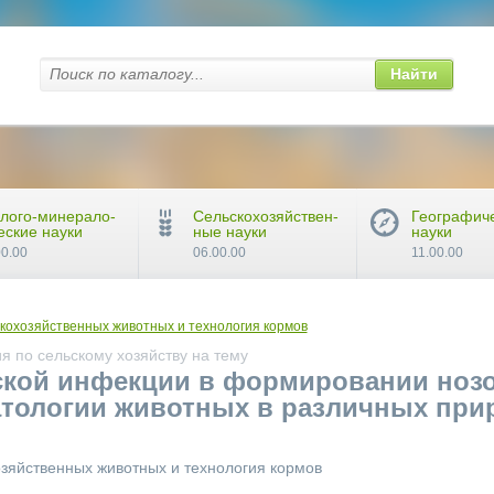
Найти
лого-минерало-
Сельскохозяйствен-
Географич
еские науки
ные науки
науки
00.00
06.00.00
11.00.00
кохозяйственных животных и технология кормов
 по сельскому хозяйству на тему
ской инфекции в формировании нозо
атологии животных в различных пр
озяйственных животных и технология кормов