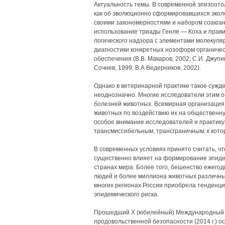
Актуальность темы. В современной эпизоот
как об эволюционно сформировавшихся экол
своими закономерностями и набором соакган
использование триады Генле — Коха и прави
логического надзора с элементами молекуля
диагностики конкретных нозоформ органичес
обеспечения (В.В. Макаров, 2002; С.И. Джупина
Сочнев, 1999; В.А Ведерников, 2002).
Однако в ветеринарной практике такое сужд
неоднозначно. Многие исследователи этим 
болезней животных. Всемирная организаци
животных по воздействию их на общественну
особое внимание исследователей и практику
трансмиссибельным, трансграничным, к кото
В современных условиях принято считать, ч
существенно влияет на формирование эпидем
странах мира. Более того, бешенство ежего
людей и более миллиона животных различных
многих регионах России приобрела тенденци
эпидемического риска.
Прошедший X (юбилейный) Международный 
продовольственной безопасности (2014 г.) о