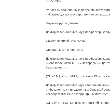
005567302
Работа выполнена на кафедре эпизоотологи
«Нижегородская государственная сельскохо
Научный руководитель:
Доктор ветеринарных наук, профессор, засл
Сочнев Василий Васильевич
Официальные оппоненты:
Доктор ветеринарных наук, профессор, засл
биобезопасности ФГБУ «Федеральный центр 
безопасности»
(ФГБУ ФЦТРБ-ВНИВИ, г. Казань) • Юсупов Ра
Доктор ветеринарных наук, старший научный
инфекционных и инвазионных болезней сел
исследовательский ветеринарный институт 
(ФГБНУ «НИВИ НЗ России», г.Нижний Новго