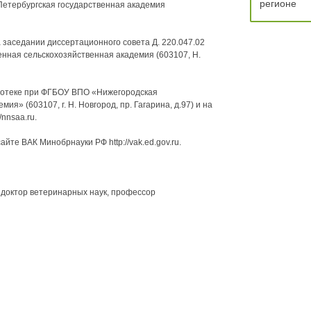
регионе
етербургская государственная академия
на заседании диссертационного совета Д. 220.047.02
нная сельскохозяйственная академия (603107, Н.
иотеке при ФГБОУ ВПО «Нижегородская
я» (603107, г. Н. Новгород, пр. Гагарина, д.97) и на
nnsaa.ru.
те ВАК Минобрнауки РФ http://vak.ed.gov.ru.
 доктор ветеринарных наук, профессор