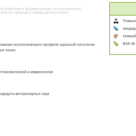
кой инфекции в формировании нозологического
зличных природно-ландшафтных зонах"
Помазо
кандид
Нижний
ВАК 06.
овании нозологического профиля заразной патологии
ых зонах
котоксикологией и иммунология
андидата ветеринарных наук