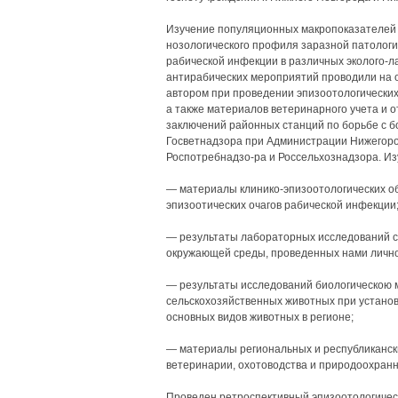
Изучение популяционных макропоказателей 
нозологического профиля заразной патологи
рабической инфекции в различных эколого-
антирабических мероприятий проводили на о
автором при проведении эпизоотологических
а также материалов ветеринарного учета и о
заключений районных станций по борьбе с б
Госветнадзора при Администрации Нижегоро
Роспотребнадзо-ра и Россельхознадзора. И
— материалы клинико-эпизоотологических о
эпизоотических очагов рабической инфекции
— результаты лабораторных исследований с
окружающей среды, проведенных нами лично
— результаты исследований биологическою 
сельскохозяйственных животных при устано
основных видов животных в регионе;
— материалы региональных и республиканск
ветеринарии, охотоводства и природоохранн
Проведен ретроспективный эпизоотологическ