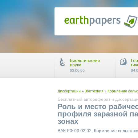
Биологические
Гео
науки
гич
03.00.00
04.
Диссертации
»
Зоотехния
»
Кормление сельс
Бесплатный автореферат и диссертация
Роль и место рабиче
профиля заразной п
зонах
ВАК РФ 06.02.02, Кормление сельскох