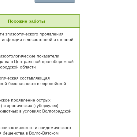
Похожие работы
и эпизоотического проявления
 инфекции в лесостепной и степной
изоотологические показатели
дства в Центральной правобережной
ородской области
огическая составляющая
кой безопасности в европейской
еское проявление острых
) и хронических (туберкулез)
ивотных в условиях Волгоградской
эпизоотического и эпидемического
 бешенства в Волго-Вятском