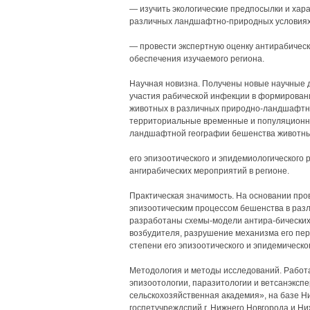
— изучить экологические предпосылки и хар
различных ландшафтно-природных условиях
— провести экспертную оценку антирабическ
обеспечения изучаемого региона.
Научная новизна. Получены новые научные 
участия рабической инфекции в формирован
животных в различных природно-ландшафтны
территориальные временные и популяционны
ландшафтной географии бешенства животных
его эпизоотического и эпидемиологического 
ангирабических мероприятий в регионе.
Практическая значимость. На основании пр
эпизоотическим процессом бешенства в раз
разработаны схемы-модели антира-бических
возбудителя, разрушение механизма его пер
степени его эпизоотического и эпидемическог
Методология и методы исследований. Работа
эпизоотологии, паразитологии и ветсанэкс
сельскохозяйственная академия», на базе Н
госпетучреждспий г. Нижнего Новгорода и Ни