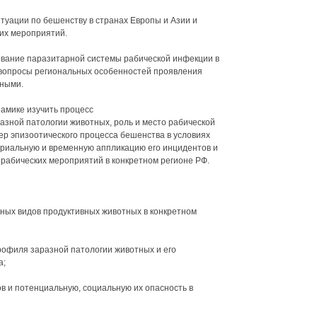
туации по бешенству в странах Европы и Азии и
их мероприятий.
вание паразитарной системы рабической инфекции в
 вопросы региональных особенностей проявления
нными.
намике изучить процесс
зной патологии животных, роль и место рабической
ер эпизоотического процесса бешенства в условиях
ориальную и временную аппликацию его инцидентов и
ирабических мероприятий в конкретном регионе РФ.
ных видов продуктивных животных в конкретном
офиля заразной патологии животных и его
а;
в и потенциальную, социальную их опасность в