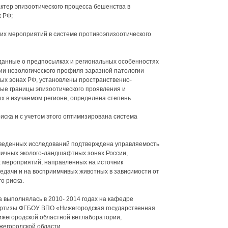
актер эпизоотического процесса бешенства в
 РФ;
их мероприятий в системе противоэпизоотического
данные о предпосылках и региональных особенностях
ии нозологического профиля заразной патологии
х зонах РФ, установлены пространственно-
е границы эпизоотического проявления и
 в изучаемом регионе, определена степень
риска и с учетом этого оптимизирована система
оведенных исследований подтверждена управляемость
личных эколого-ландшафтных зонах России,
 мероприятий, направленных на источник
едачи и на восприимчивых животных в зависимости от
о риска.
 выполнялась в 2010- 2014 годах на кафедре
пертизы ФГБОУ ВПО «Нижегородская государственная
ижегородской областной ветлаборатории,
жегородской области.