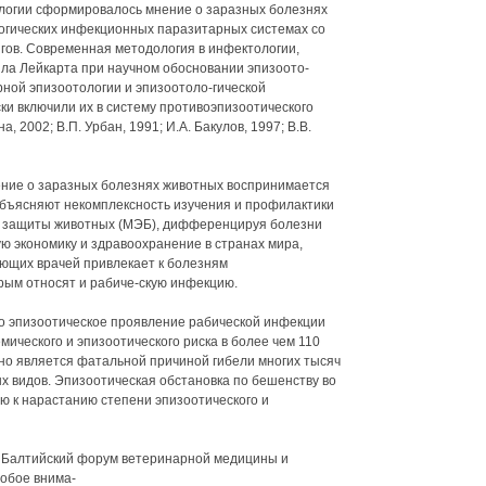
ологии сформировалось мнение о заразных болезнях
огических инфекционных паразитарных системах со
гов. Современная методология в инфектологии,
ла Лейкарта при научном обосновании эпизоото-
рной эпизоотологии и эпизоотоло-гической
ки включили их в систему противоэпизоотического
, 2002; В.П. Урбан, 1991; И.А. Бакулов, 1997; В.В.
ение о заразных болезнях животных воспринимается
объясняют некомплексность изучения и профилактики
я защиты животных (МЭБ), дифференцируя болезни
ю экономику и здравоохранение в странах мира,
ющих врачей привлекает к болезням
рым относят и рабиче-скую инфекцию.
то эпизоотическое проявление рабической инфекции
ического и эпизоотического риска в более чем 110
дно является фатальной причиной гибели многих тысяч
 видов. Эпизоотическая обстановка по бешенству во
ю к нарастанию степени эпизоотического и
Балтийский форум ветеринарной медицины и
собое внима-