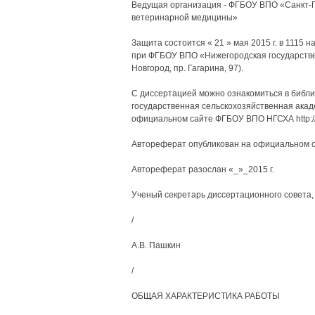
Ведущая организация - ФГБОУ ВПО «Санкт-П
ветеринарной медицины»
Защита состоится « 21 » мая 2015 г. в 1115 
при ФГБОУ ВПО «Нижегородская государстве
Новгород, пр. Гагарина, 97).
С диссертацией можно ознакомиться в библ
государственная сельскохозяйственная академи
официальном сайте ФГБОУ ВПО НГСХА http://
Автореферат опубликован на официальном сай
Автореферат разослан «_»_2015 г.
Ученый секретарь диссертационного совета,
/
А.В. Пашкин
/
ОБЩАЯ ХАРАКТЕРИСТИКА РАБОТЫ