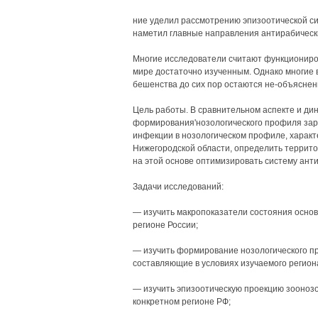
ние уделил рассмотрению эпизоотической си
наметил главные направления антирабическ
Многие исследователи считают функциониро
мире достаточно изученным. Однако многие
бешенства до сих пор остаются не-объясне
Цель работы. В сравнительном аспекте и ди
формирования'нозологического профиля зара
инфекции в нозологическом профиле, характ
Нижегородской области, определить террит
на этой основе оптимизировать систему ант
Задачи исследований:
— изучить макропоказатели состояния основ
регионе России;
— изучить формирование нозологического пр
составляющие в условиях изучаемого регион
— изучить эпизоотическую проекцию зоонозо
конкретном регионе РФ;