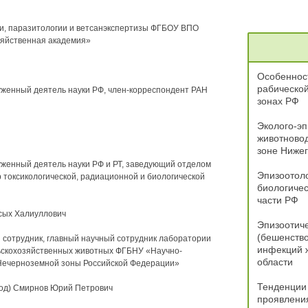
и, паразитологии и ветсанэкспертизы ФГБОУ ВПО
зяйственная академия»
Особенност
рабической
уженный деятель науки РФ, член-корреспондент РАН
зонах РФ
Эколого-эп
животново
зоне Нижег
уженный деятель науки РФ и РТ, заведующий отделом
Эпизоотол
токсикологической, радиационной и биологической
биологичес
части РФ
сых Халиуллович
Эпизоотич
(бешенство
 сотрудник, главный научный сотрудник лаборатории
инфекций ж
ьскохозяйственных животных ФГБНУ «Научно-
области
Нечерноземной зоны Российской Федерации»
Тенденции 
род) Смирнов Юрий Петрович
проявления