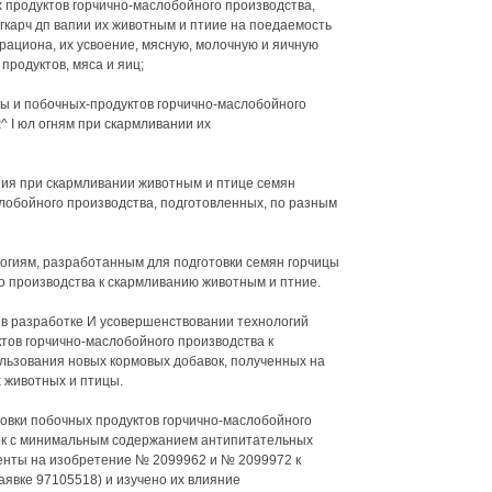
х продуктов горчично-маслобойного производства,
гкарч дп вапии их животным и птиие на поедаемость
рациона, их усвоение, мясную, молочную и яичную
продуктов, мяса и яиц;
ы и побочных-продуктов горчично-маслобойного
 I юл огням при скармливании их
ния при скармливании животным и птице семян
слобойного производства, подготовленных, по разным
логиям, разработанным для подготовки семян горчицы
о производства к скармливанию животным и птние.
в разработке И усовершенствовании технологий
тов горчично-маслобойного производства к
льзования новых кормовых добавок, полученных на
 животных и птицы.
овки побочных продуктов горчично-маслобойного
ок с минимальным содержанием антипитательных
тенты на изобретение № 2099962 и № 2099972 к
заявке 97105518) и изучено их влияние