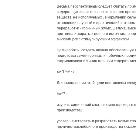
Весьма перспективным следует считать прим
содержащих значительное количество протеи
веществ, не исполмуемых . в кормлении сел
отношении научный и практический интерес 
переработки - горчичный жмых, шелуха, выс
протеина и жира, как ценного источника-эн
высоким рсил стимулирующим эффектом.
Цель работы: создать научно обоснованную 
подготовки семян горчицы и побочных продук
скармливанию с Минин алъ ным содержанием
4АЯ ^е** \
Для выполнения этой цели поставлены следую
Ь»^7т
изучить химический состав семян горчицы н
производства;
усовершенствовать и разработать новые спо
горчично-маслобойного производства к скар