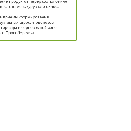
ние продуктов переработки семян
и заготовке кукурузного силоса
е приемы формирования
дуктивных агрофитоценозов
 горчицы в черноземной зоне
ого Правобережья