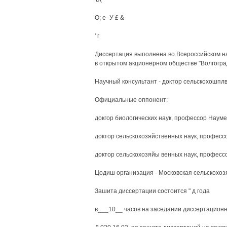
О; е- У £ &
' г
Диссертация выполнена во Всероссийском на
в открытом акционерном обществе "Волгогр
Научный консультант - доктор сельскохошплв
Официальные оппонент:
докгор биологических наук, профессор Науме
доктор сельскохозяйственных наук, профессо
доктор сельскохозяйы венных наук, профессо
Цодиш организация - Московская сельскохоз
Зашита диссертации состоится " д года
в___10__ часов на заседании диссертационн