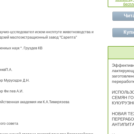
Чит
Куп
учио-цсследовател иском ннспггуте животноводства и
адский маспоэкстращионный завод "Сарепта"
ениых наук *. Груздев КВ
Эффективн
нквП.А.
лактирующи
заготовлен
р Мурускдзе Д.Н.
переработ
р Фи пев А.И.
ИСПОЛЬЗО
СЕМЯН ГО
яйственная академия им К.А.Тимирязева
КУКУРУЗН
НОВАЯ ТЕ
ПЕРЕРАБО
ого совета
АНТИПИТА