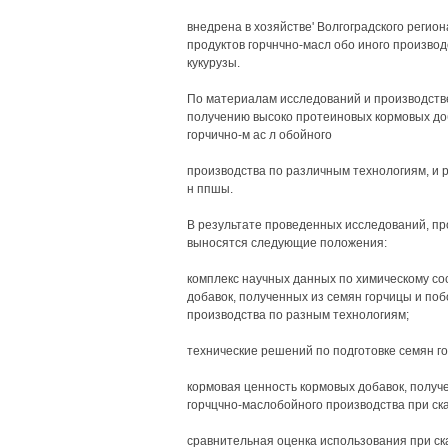
внедрена в хозяйстве' Волгоградского регио
продуктов горчнчно-масл обо иного произво
кукурузы.
По материалам исследований и производств
получению высоко протеиновых кормовых доб
горчично-м ас л обойного
производства по различным технологиям, и 
н ппшы.
В результате проведенных исследований, пр
выносятся следующие положения:
комплекс научных данных по химическому со
добавок, полученных из семян горчицы и по
производства по разным технологиям;
технические решений по подготовке семян г
кормовая ценность кормовых добавок, получ
горчцчно-маслобойного производства при ск
сравнительная оценка использования при ск