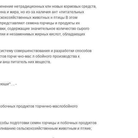
енение нетрадиционных клн новых кормовых средств,
на и жира, но из-за наличия ант «питательных
ьскохозяйственных животных н птицы В этом
представляют семена горчицы и продукты их
евки, содержащие значительное количество сырого
ергии и незаменимых жирных кислот, обладающих
систему совершенствования и разработки способов
тов горчи чно-мас л обойного производства к
 анш питатель них веществ.
ши^. .. -
 побочных продуктов торчнчно-маслобойного
собы подготовки семян горчицы и побочных продуктов
млнванию сельскохозяйственным животным и птяие;