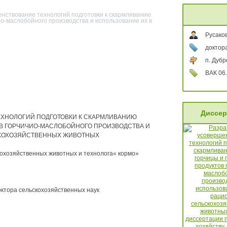
енствование технологий подготовки к скармливанию
но-маслобойного производства и использование их в
Русаков
доктор
п. Дубр
ВАК 06.
Диссер
ЕХНОЛОГИЙ ПОДГОТОВКИ К СКАРМЛИВАНИЮ
В ГОРЧИЧИО-МАСЛОБОЙНОГО ПРОИЗВОДСТВА И
СКОХОЗЯЙСТВЕННЫХ ЖИВОТНЫХ
кохозяйственных животных и технолога« кормо»
октора сельскохозяйственных наук