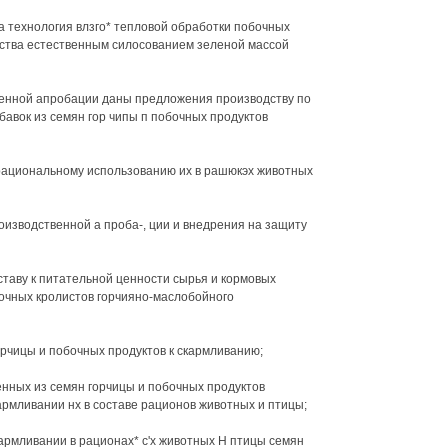
на технология влзго* тепловой обработки побочных
дства естественным силосованием зеленой массой
енной апробации даны предложения производству по
авок из семян гор чипы п побочных продуктов
рациональному использованию их в рашюкэх животных
оизводственной а проба-, ции и внедрения на защиту
ставу к питательной ценности сырья и кормовых
бочных кролистов горчияно-маслобойного
орчицы и побочных продуктов к скармливанию;
енных из семян горчицы и побочных продуктов
армливании нх в составе рационов животных и птицы;
армливании в рационах* с'х животных Н птицы семян