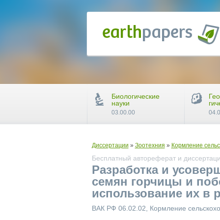
Биологические
Гео
науки
гич
03.00.00
04.
Диссертации
»
Зоотехния
»
Кормление сельс
Бесплатный автореферат и диссертация
Разработка и усовер
семян горчицы и поб
использование их в 
ВАК РФ 06.02.02, Кормление сельскох