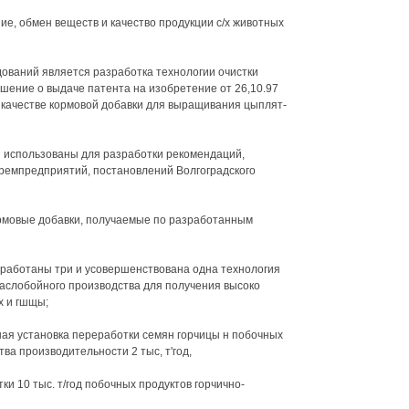
ие, обмен веществ и качество продукции с/х животных
ований является разработка технологии очистки
шение о выдаче патента на изобретение от 26,10.97
в качестве кормовой добавки для выращивания цыплят-
использованы для разработки рекомендаций,
премпредприятий, постановлений Волгоградского
ормовые добавки, получаемые по разработанным
отаны три и усовершенствована одна технология
аслобойного производства для получения высоко
х и гшщы;
я установка переработки семян горчицы н побочных
ва производительности 2 тыс, т'год,
 10 тыс. т/год побочных продуктов горчично-