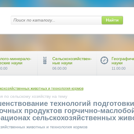
Найти
лого-минерало-
Сельскохозяйствен-
Географич
еские науки
ные науки
науки
00.00
06.00.00
11.00.00
кохозяйственных животных и технология кормов
 по сельскому хозяйству на тему
шенствование технологий подготовк
очных продуктов горчично-маслобо
рационах сельскохозяйственных жи
озяйственных животных и технология кормов