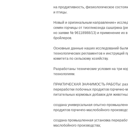
на продуктивность, физиологическое состоян
и птицы.
Новый и оригинальным направление» исслед
семян горчицы от тиоглнкознда сшшгркна (ре
но заявке № 96118988/13) и применение их 
бройлеров.
Основные данные наших исследований были 
технологических регламентов н инструкций 
комитета по сельскому хозяйству.
Разработаны технические условия на три к
технологиям.
ПРАКТИЧЕСКАЯ ЗНАЧИМОСТЬ РАБОТЫ: разраб
переработки побочных продуктов горчично-м
питательных кормовых добавок для животны
создана универсальная опытно-промышленна
продуктов горчнчпо-маслобойного производст
создана промышленная установка переработки
маслобойного производства;