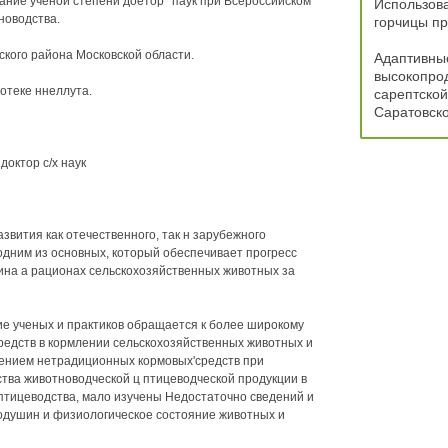
кание ученой степени доетор* паук при Всероссийском
Использова
новодства.
горчицы пр
ского района Московской области.
Адаптивны
высокопро
отеке ннеллута.
сарептской
Саратовск
доктор с/х наук
звития как отечественного, так н зарубежного
одним из основных, который обеспечивает прогресс
ина а рационах сельскохозяйственных животных за
е ученых и практиков обращается к более широкому
едств в кормлении сельскохозяйственных животных и
нением нетрадиционных кормовых'средств при
тва животноводческой ц птицеводческой продукции в
птицеводства, мало изучены Недостаточно сведений и
родушин и физиологическое состояние животных и