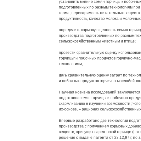
установить мкянне семян горчицы к побочны
подготовленных по разным технологиям при 
корма, переваримость питательных веществ 
продуктивность, качество молока и молочных 
определить кормовую ценность семян горчиц
производства подготовленных по разным тех^
сельскохозяйственным животным и птице;
провести сравнительную оценку использова
торчицьг и побочных продуктов горчично-ма
технологиям;
да(ъ сравнительную оценку затрат по техно
и побочных продуктов горчично-маслобойног
Научная новизна исследований заключается 
подготовки семян горчицы и побочных продук
скармливанию н изучении возможности ;>спо
их-основе, » рационах сельскохозяйственных
Впервые разработано две технологии подгот
производства с получением кормовых добав
веществ, присущих сарент-ской горчице (па
решение о выдаче патента от 23.12,97 г, по 