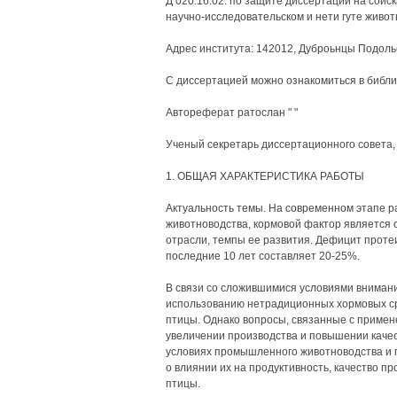
Д 020.16.02. по защите диссертаций на соис
научно-исследовательском и нети гуте живот
Адрес института: 142012, Дуброьнцы Подоль
С диссертацией можно ознакомиться в библи
Автореферат ратослан " "
Ученый секретарь диссертационного совета, 
1. ОБЩАЯ ХАРАКТЕРИСТИКА РАБОТЫ
Актуальность темы. На современном этапе ра
животноводства, кормовой фактор является 
отрасли, темпы ее развития. Дефицит проте
последние 10 лет составляет 20-25%.
В связи со сложившимися условиями внимани
использованию нетрадиционных хормовых ср
птицы. Однако вопросы, связанные с приме
увеличении производства и повышении качес
условиях промышленного животноводства и 
о влиянии их на продуктивность, качество п
птицы.