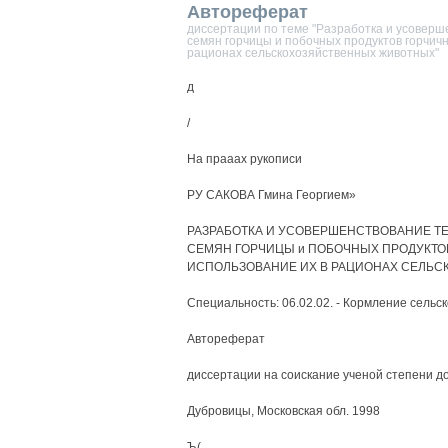
Автореферат
диссертации по теме "Разработка и усоверш
семян горчицы и побочных продуктов горчич
рационах сельскохозяйственных животных"
д
/
На прааах рукописи
РУ САКОВА Гмина Георгием»
РАЗРАБОТКА И УСОВЕРШЕНСТВОВАНИЕ Т
СЕМЯН ГОРЧИЦЫ и ПОБОЧНЫХ ПРОДУКТО
ИСПОЛЬЗОВАНИЕ ИХ В РАЦИОНАХ СЕЛЬ
Специальность: 06.02.02. - Кормление сельс
Автореферат
диссертации на соискание ученой степени д
Дубровицы, Московская обл. 1998
Ъ(