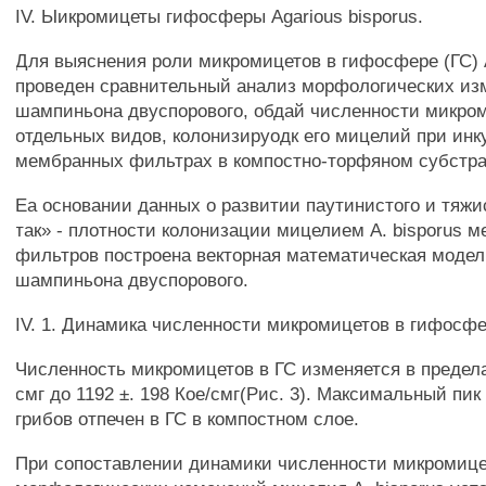
IV. Ыикромицеты гифосферы Agarious bisporus.
Для выяснения роли микромицетов в гифосфере (ГС) A
проведен сравнительный анализ морфологических и
шампиньона двуспорового, обдай численности микро
отдельных видов, колонизируодк его мицелий при инк
мембранных фильтрах в компостно-торфяном субстра
Еа основании данных о развитии паутинистого и тяжи
так» - плотности колонизации мицелием A. bisporus 
фильтров построена векторная математическая модел
шампиньона двуспорового.
IV. 1. Динамика численности микромицетов в гифосфер
Численность микромицетов в ГС изменяется в пределах
смг до 1192 ±. 198 Кое/смг(Рис. 3). Максимальный пи
грибов отпечен в ГС в компостном слое.
При сопоставлении динамики численности микромице