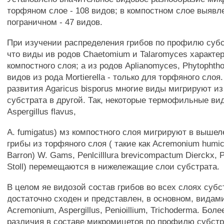
торфяном слое - 108 видов; в компостном слое выявле
пограничном - 47 видов.
При изучении распределения грибов по профилю субс
что виды ив родов Chaetomium и Talaromyces характе
компостного слоя; а из родов Aplianomyces, Phytopht
видов из рода Mortierella - только для торфяного слоя
развития Agaricus bisporus многие виды мигрируют из
субстрата в другой. Так, некоторые термофильные вид
Aspergillus flavus,
A. fumigatus) мз компостного слоя мигрируют в выше
грибы из торфяного слоя ( такие как Acremonium humic
Barron) W. Gams, Penlcilllura brevicompactum Dierckx, 
Stoll) перемещаются в нижележащие слои субстрата.
В целом яе видозой состав грибов во всех слоях суб
достаточно сходен и представлен, в основном, видам
Acremonium, Aspergillus, Penioillium, Trichoderma. Бол
различия в составе микромицетов по профилю субст