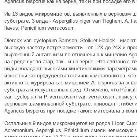
Agarlcus bisporus как на зерне, так и при посадке его в
Ив 13 видов микромицетов, выявленных в верновзм 
субстрате, 3 вида - Aspergillus niger van Tleghem, A. flav
flavus, Pénicillium verrucosum
Dierckx var. cyclopium Samson, Stolk et Hadlok - имею
высокую частоту встречаемости - от 12Х до 24Х и про
выраженный антагонизм по отношению к мицелию Agari
на среде сусло-агар, так - и на зерне. Это связано с т
виды обладают высокими кинетическими параметрами
известны как продуценты токсичных метаболитов, что
активно конкурировать с мицелием A. bisporus за осв
субстрата и искуственных сред. Отмечено, что Pénicil
var. cyclopium и P. verrucosum var. verrucosum, прису
зерновом шампиньонной субстрате, приводят к гибел
Agaricus bisporus при посадке такого материала в комп
Остальные 9 видов микромицетов из родов Шсог, Cunn
Acremonium, Aspergillus, Pénicillium имели невысокую 