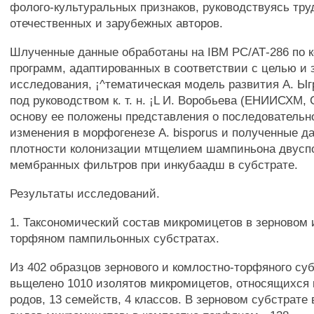
фолого-культуральных признаков, руководствуясь тр
отечественных и зарубежных авторов.
Шлученные данные обработаны на IBM РС/АТ-286 по 
программ, адаптированных в соответствии с целью и
исследования, ¡^тематическая модель развития А. Ыг
под руководством к. т. н. ¡L И. Воробьева (ЕНИИСХМ, 
основу ее положены представления о последовательн
изменения в морфогенезе A. bisporus и полученные д
плотности колонизации мтщелием шампиньона двусп
мембранных фильтров при инкубаадш в субстрате.
Результаты исследований.
1. Таксономический состав микромицетов в зерновом 
торфяном пампильонных субстратах.
Из 402 образцов зернового и комлостно-торфяного су
вьщелено 1010 изолятов микромицетов, относящихся к
родов, 13 семейств, 4 классов. В зерновом субстрате