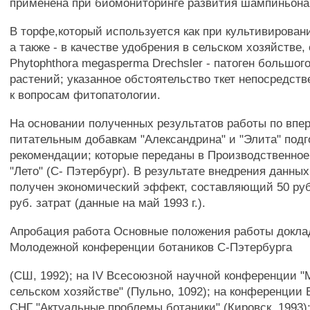
применена при биомониторинге развития шампиньона
В торфе,который используется как при культивирова
а также - в качестве удобрения в сельском хозяйстве,
Phytophthora megasperma Drechsler - патоген большог
растений; указанное обстоятельство ткет непосредст
к вопросам фитопатологии.
На основании полученных результатов работы по вп
питательным добавкам "Александрина" и "Элита" под
рекомендации; которые переданы в Производственно
"Лето" (С- Пэтербург). В результате внедрения данны
получен экономический эффект, составляющий 50 руб
руб. затрат (данные на май 1993 г.).
Апробация работа Основные положения работы докла
Молодежной конференции ботаников С-Пэтербурга
(СШ, 1992); на IV Всесоюзной научной конференции 
сельском хозяйстве" (Пульно, 1092); на конференции 
СНГ "Актуальные проблемы ботаники" (Кировск, 1993);