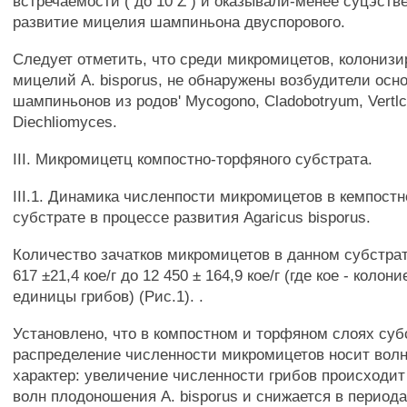
встречаемости ( до 10 Z ) и оказывали-менее суцэств
развитие мицелия шампиньона двуспорового.
Следует отметить, что среди микромицетов, колониз
мицелий A. bisporus, не обнаружены возбудители осн
шампиньонов из родов' Mycogono, Cladobotryum, Vertlcl
Diechliomyces.
III. Микромицетц компостно-торфяного субстрата.
III.1. Динамика численпости микромицетов в кемпост
субстрате в процессе развития Agaricus bisporus.
Количество зачатков микромицетов в данном субстрат
617 ±21,4 кое/г до 12 450 ± 164,9 кое/г (где кое - коло
единицы грибов) (Рис.1). .
Установлено, что в компостном и торфяном слоях суб
распределение численности микромицетов носит вол
характер: увеличение численности грибов происходит
волн плодоношения А. bisporus и снижается в период