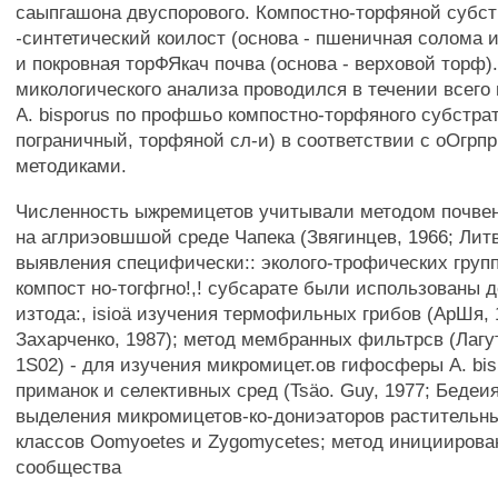
саыпгашона двуспорового. Компостно-торфяной субст
-синтетический коилост (основа - пшеничная солома 
и покровная торФЯкач почва (основа - верховой торф)
микологического анализа проводился в течении всего
А. bisporus по профшьо компостно-торфяного субстра
пограничный, торфяной сл-и) в соответствии с оОгрп
методиками.
Численность ыжремицетов учитывали методом почве
на аглриэовшшой среде Чапека (Звягинцев, 1966; Литв
выявления специфически:: эколого-трофических групп
компост но-тогфгно!,! субсарате были использованы 
изтода:, isioä изучения термофильных грибов (АрШя, 
Захарченко, 1987); метод мембранных фильтрсв (Лагу
1S02) - для изучения микромицет.ов гифосферы А. bis
приманок и селективных сред (Tsäo. Guy, 1977; Бедеия
выделения микромицетов-ко-дониэаторов растительн
классов Oomyoetes и Zygomycetes; метод инициирова
сообщества