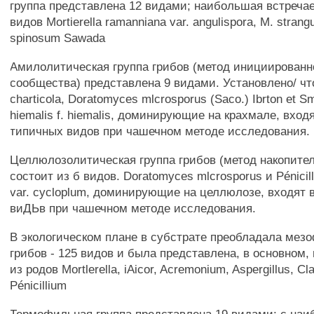
группа представлена 12 видами; наибольшая встреча
видов Mortierella ramanniana var. angulispora, M. strang
spinosum Sawada
Амилолитическая группа грибов (метод инициированн
сообщества) представлена 9 видами. Установлено/ чт
charticola, Doratomyces mlcrosporus (Saco.) Ibrton et S
hiemalis f. hiemalis, доминирующие на крахмале, входя
типичных видов при чашечном методе исследования.
Целлюлозолитическая группа грибов (метод накопител
состоит из б видов. Doratomyces mlcrosporus и Pénicil
var. cycloplum, доминирующие на целлюлозе, входят 
виДЬв при чашечном методе исследования.
В экологическом плане в субстрате преобладала мез
грибов - 125 видов и была представлена, в основном
из родов Mortlerella, iAicor, Acremonium, Aspergillus, C
Pénicillium