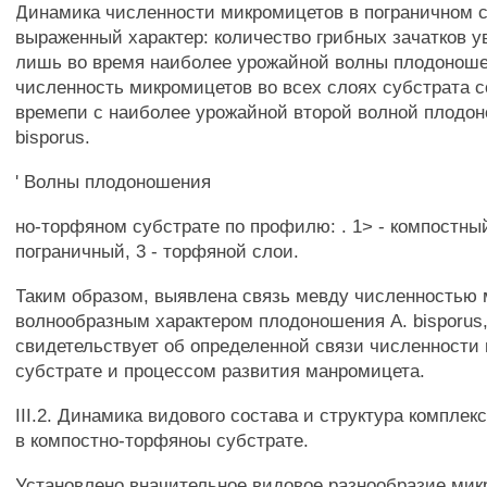
Динамика численности микромицетов в пограничном с
выраженный характер: количество грибных зачатков у
лишь во время наиболее урожайной волны плодонош
численность микромицетов во всех слоях субстрата с
времепи с наиболее урожайной второй волной плодон
bisporus.
' Волны плодоношения
но-торфяном субстрате по профилю: . 1> - компостный
пограничный, 3 - торфяной слои.
Таким образом, выявлена связь мевду численностью
волнообразным характером плодоношения A. bisporus,
свидетельствует об определенной связи численности
субстрате и процессом развития манромицета.
III.2. Динамика видового состава и структура компле
в компостно-торфяноы субстрате.
Установлено вначительное видовое разнообразие мик