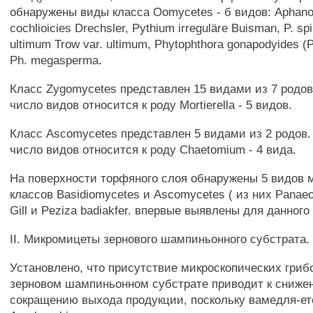
обнаружены виды класса Oomycetes - б видов: Aphan
cochlioicies Drechsler, Pythium irreguläre Buisman, P. s
ultimum Trow var. ultimum, Phytophthora gonapodyides (
Ph. megasperma.
Класс Zygomycetes представлен 15 видами из 7 родо
число видов относится к роду Mortierella - 5 видов.
Класс Ascomycetes представлен 5 видами из 2 родов
число видов относится к роду Chaetomium - 4 вида.
На поверхности торфяного слоя обнаружены 5 видов 
классов Basidiomycetes и Ascomycetes ( из них Panaeolu
Gill и Peziza badiakfer. впервые выявлены для данного
II. Микромицеты зернового шампиньонного субстрата.
Установлено, что присутствие микроскопических гриб
зерновом шампиньонном субстрате приводит к сниже
сокращению выхода продукции, поскольку вамедля-ет