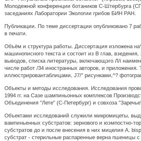
Молодежной конференции ботаников С-Штербурга (СПб
заседаниях Лаборатории Экологии грибов БИН РАН.
Публикации. По теме диссертации опубликовано 7 рабо
в печати.
Объём и структура работы. Диссертация изложена на
машинописного текста и состоит из В глав, взедения,
выводов, списка литературы, включающэго Л/i наимен
числе работ /34 иностранных авторов, и приложения. 
иллюстрировантаблицами, J7/" рисунками,^? фотогр
Объекты и методы исследования. Исследования пров
1994 гг. на Сазе шампиньонных комплексов Производс
Объединения "Лете" (С-Петербург) и совхоза "Заречье"
Объектами исследований служили микромицеты, выд
вампиньенных субстратов: зернового и юэмпостно-то
субстратов до и после внесения в них мицелия А. bis
субстрат - стерильные распаренные верна пшеницы 