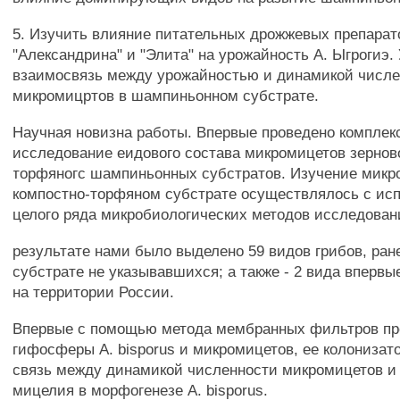
5. Изучить влияние питательных дрожжевых препарат
"Александрина" и "Элита" на урожайность А. Ыгрогиэ.
взаимосвязь между урожайностью и динамикой числ
микромицртов в шампиньонном субстрате.
Научная новизна работы. Впервые проведено комплек
исследование еидового состава микромицетов зерново
торфяногс шампиньонных субстратов. Изучение микр
компостно-торфяном субстрате осуществлялось с ис
целого ряда микробиологических методов исследован
результате нами было выделено 59 видов грибов, ран
субстрате не указывавшихся; а также - 2 вида вперв
на территории России.
Впервые с помощью метода мембранных фильтров пр
гифосферы А. bisporus и микромицетов, ее колонизат
связь между динамикой численности микромицетов 
мицелия в морфогенезе А. bisporus.