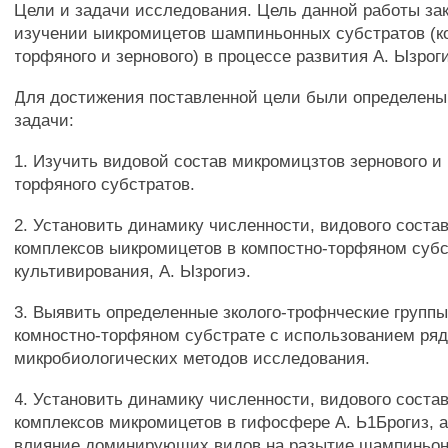
Цели и задачи исследования. Цель данной работы зак
изучении ыикромицетов шампиньонных субстратов (к
торфяного и зернового) в процессе развития А. Ызрог
Для достижения поставленной цели были определен
задачи:
1. Изучить видовой состав микромицзтов зернового и 
торфяного субстратов.
2. Установить динамику численности, видового состав
комплексов ыикромицетов в компостно-торфяном субс
культивирования, А. Ызрогиэ.
3. Выявить определенные зколого-трофнческие групп
комностно-торфяном субстрате с использованием ря
микробиологических методов исследования.
4. Установить динамику численности, видового состав
комплексов микромицетов в гифосфере А. Ь1Брогиз, а
влияние доминирующих видов на разытие шампиньон