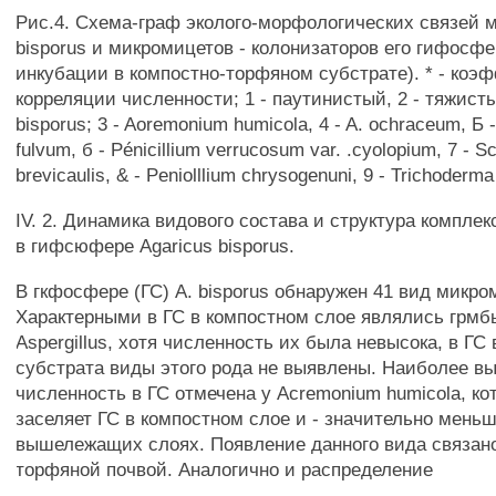
Рис.4. Схема-граф эколого-морфологических связей 
bisporus и микромицетов - колонизаторов его гифосфе
инкубации в компостно-торфяном субстрате). * - коэ
корреляции численности; 1 - паутинистый, 2 - тяжист
bisporus; 3 - Aoremonium humicola, 4 - A. ochraceum, Б
fulvum, б - Pénicillium verrucosum var. .cyolopium, 7 - S
brevicaulis, & - Peniolllium chrysogenuni, 9 - Trichoderma 
IV. 2. Динамика видового состава и структура компле
в гифсюфере Agaricus bisporus.
В гкфосфере (ГС) A. bisporus обнаружен 41 вид микро
Характерными в ГС в компостном слое являлись грмб
Aspergillus, хотя численность их была невысока, в ГС 
субстрата виды этого рода не выявлены. Наиболее в
численность в ГС отмечена у Acremonium humicola, ко
заселяет ГС в компостном слое и - значительно меньш
вышележащих слоях. Появление данного вида связан
торфяной почвой. Аналогично и распределение