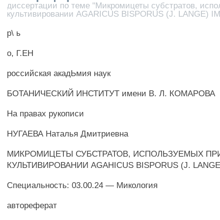
диссертации по теме "Микромицеты субстратов, исп
культивировании AGARICUS BISPORUS (J. LANGE) I
р\ ь
о, Г.ЕН
российская акадЬмия наук
БОТАНИЧЕСКИЙ ИНСТИТУТ имени В. Л. КОМАРОВА
На правах рукописи
НУГАЕВА Наталья Дмитриевна
МИКРОМИЦЕТЫ СУБСТРАТОВ, ИСПОЛЬЗУЕМЫХ ПР
КУЛЬТИВИРОВАНИИ AGAHICUS BISPORUS (J. LANGE
Специальность: 03.00.24 — Микология
автореферат