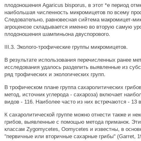
плодоношения Agaricus bisporus, в этот *е период отм
наибольшая численность микромицетов по всему пр
Следовательно, равновесная сийтема макромицет-ми
arpoценозе складывается именно во вторую самую у
плодоношения шампиньона двуспорового.
III.3. Эколого-трофические группы микромицетов.
В результате использования перечисленных ранее ме
исследования удалось разделить выявленные из субс
ряд трофических и экологических групп.
В трофическом плане группа сахаролитических грибо
метод, источник углерода - сахароза) включает наиб
видов - 116. Наиболее часто из них встречаются - 13 в
К сахаролитической группе можно отнести также и не
грибов, выявленные с помощью метода приманок. Эти
классам Zygomycetes, Oomycetes и известны, в основн
"первичные или вторичные сахарные грибы" (Garret, 1