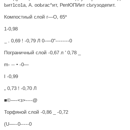
Ьит1со1а, А. ооЬгас^ит, РепЮПИит сЬгузодепит.
Компостиый слой г—О, 65*
1-0,98
_ . 0,69 ! -0,79 Л 0-—0"--------0
Пограничный слой -0,67 л ' 0,78 _
m- -- • -0—
I -0,99
„ 0,73 ! -0,70 Л
■©—-<з>----@
Торфяной слой -0,86 _ -0,72
(U—--0-----0