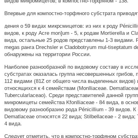
видов микромицетов; в компостно-торфяном - 138.
Впервые для компостно-торфяного субстрата приводя
дения о 59 видах микрсмицетов: из них к роду Pénicill
видов, к роду Acre mon]um - 5, к родам Mortierella и Cl
вида, остальные 25 родов представлены 1-3 видами. P
megas ранга Drechsler и Cladobotryum mul-tiseptatum d
обнаружены на территории России.
Наиболее разнообразной по видовому составу в исс
субстратах оказалась группа несовершенных грибов, 
112 видами (81Z от общего числа выделенных видов) 
относящихся к 4 семействам (Monlliaceae. Dematlaceae,
Tubercularlaceao). Среди представителей данной гру
микромицеты семейства Kfonlliaceae - 84 вида, в осно
видовому разнообразию рода Pénicillium - 39 видов. 
Dematlaceae относятся 22 вида; Stilbellaceae - 2 вида; 
4 вида.
Следует отметить, что в компостно-торфяном субстра