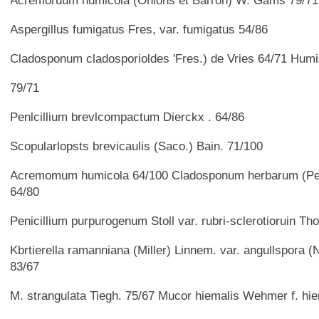
Acremoruum humicola (Onions et Barron) W. Gams 79/71
Aspergillus fumigatus Fres, var. fumigatus 54/86
Cladosponum cladosporioldes 'Fres.) de Vries 64/71 Humi
79/71
Penlcillium brevlcompactum Dierckx . 64/86
Scopularlopsts brevicaulis (Saco.) Bain. 71/100
Acremomum humicola 64/100 Cladosponum herbarum (Per
64/80
Penicillium purpurogenum Stoll var. rubri-sclerotioruin Th
Kbrtierella ramanniana (Miller) Linnem. var. angullspora (N
83/67
M. strangulata Tiegh. 75/67 Mucor hiemalis Wehmer f. hie