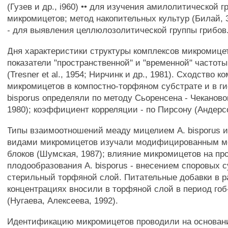
(Гузев и др., i960) •• для изучения амилолитической г
микромицетов; метод накопительных культур (Билай, З
- для выявления целлюлозолитической группы грибов
Дня характеристики структуры комплексов микромице
показатели "пространственной" и "временной" частот
(Tresner et al., 1954; Нирчинк и др., 1981). Сходство к
микромицетов в компостно-торфяном субстрате и в г
bisporus определяли по методу Сьоренсена - Чеканово
1980); коэффициент корреляции - по Пирсону (Андерсо
Типы взаимоотношений меаду мицелием A. bisporus
видами микромицетов изучали модифицированным м
блоков (Шумская, 1987); влияние микромицетов на пр
плодообразования A. bisporus - внесением споровых 
стерильный торфяной слой. Питательные добавки в 
концентрациях вносили в торфяной слой в период гоб
(Нугаева, Алексеева, 1992).
Идентификацию микромицетов проводили на основан