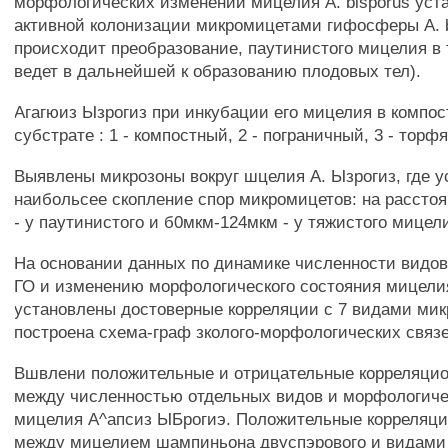
морфологических изменений мицелия A. bisporus уста
активной колонизации микромицетами гифосферы A. b
происходит преобразование, паутинистого мицелия в 
ведет в дальнейшей к образованию плодовых тел).
Агагюиз Ызрогиз при инкубации его мицелия в компо
субстрате : 1 - компостный, 2 - пограничный, 3 - торф
Выявлены микрозоны вокруг шцелия А. Ызрогиз, где у
наибольсее скопление спор микромицетов: на рассто
- у паутинистого и б0мкм-124мкм - у тяжистого мицел
На основании данных по динамике численности видов
ГО и изменению морфологического состояния мицелия
установлены достоверные корреляции с 7 видами ми
построена схема-граф зколого-морфологических связей
Вшвлени положительные и отрицательные корреляци
между численностью отдельных видов и морфологич
мицелия А^апсиз ЫБрогиэ. Положительные корреляц
между мицелием шампиньона двуспэрового и видами 