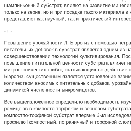
шампиньонный субстрат, влияют на развитие мицелия 
только на зерне, но и при посадке такого материала в 
представляет как научный, так и практический интерес
- г -
Повышение урожайности Л. Ыэрогиз с помощью нетр
питательных добавок в субстрат является одним из н
совершенствовании технологий культивирования. Пос
повышение питательной ценности субстрата влияет н
микроскопических грибог, оказывающих воздействие н
Ыэрогиз, существенным язляется установление взаи
количеством вносимых питательных добавок, урожай
динамикой численности ыикромицетов.
Все вышеизложенное определило необходимость изуч
ромицеюв в компосто-торфяком и зерновом субстратах
компостпо-торфяной субстрат впервые был исследов
профилю Iкомпостный, пограничный и торфяной слои)