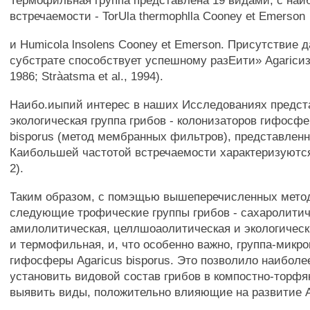
Термофильная группа представлена 19 видами; с наи
встречаемости - TorUla thermophlla Cooney et Emerson
и Humicola lnsolens Cooney et Emerson. Присутствие 
субстрате способствует успешному разЕити» Agariсиз
1986; Stràatsma et al., 1994).
Наибо.иыпий интерес в наших Исследованиях предст
экологическая группа грибов - колонизаторов гифосфе
bisporus (метод мембранных фильтров), представленн
Каибольшей частотой встречаемости характеризуются
2).
Таким образом, с помэщью вышеперечисленных мето
следующие трофические группы грибов - сахаролитич
амилолитическая, целлшоаолитическая и экологически
и термофильная, и, что особенно важно, группа-микр
гифосферы Agaricus bisporus. Это позволило наиболе
установить видовой состав грибов в компостно-торфя
выявить виды, положительно влияющие на развитие A.