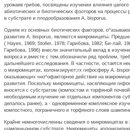
урожаев грибов, посвящены изучении влияния целого
абиотических и биотичееских фзоторов на процессы 
в субстрате и плодообразования A. bisporus.
Одним из основных биотических факторов, о^азываю
развитие A. bisporus, являются микромицеты. Пред
( Hayes, 1969; Stoller, 1978; Гарибова, 1982; Би-лай, 1
Гарибова, 1986) внесли значительный вклад в изучени
вопроса и,вместе с тем,обозначили ряд проблем, тре
дальнейшего исследования. В частности, остается н
о микромицетах, колонизируют;гх гифосферу А. bispor
оказывающих чно^офакторное действие на макромицет
развития. Поскольку микромицеты, населяющие гифос
вносятся с субстратом (компостом и торфяной почвой
необходимым изучение не отдельных компонентов субс
делалось ранее), а - одновременное комплексное изу
компостного, пограничного и торфяного слоев шампин
Крайне немногочисленны сведения о микромицетах в
шампиньонном субстрате. Никромицеты, колонизиру