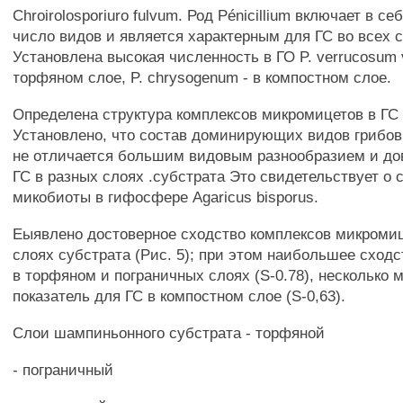
Chroirolosporiuro fulvum. Род Pénicillium включает в 
число видов и является характерным для ГС во всех с
Установлена высокая численность в ГО P. verrucosum v
торфяном слое, P. chrysogenum - в компостном слое.
Определена структура комплексов микромицетов в ГС 
Установлено, что состав доминирующих видов грибов 
не отличается большим видовым разнообразием и до
ГС в разных слоях .субстрата Это свидетельствует о
микобиоты в гифосфере Agaricus bisporus.
Еыявлено достоверное сходство комплексов микромиц
слоях субстрата (Рис. 5); при этом наибольшее сходс
в торфяном и пограничных слоях (S-0.78), несколько 
показатель для ГС в компостном слое (S-0,63).
Слои шампиньонного субстрата - торфяной
- пограничный