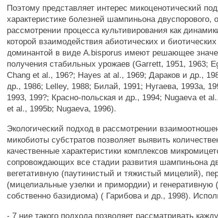
Поэтому представляет интерес микоценотический под
характеристике болезней шампиньона двуспорового, 
рассмотрении процесса культивирования как динамик
которой взаимодействия абиотических и биотических
доминантой в виде A.bisporus имеют решающее знач
получения стабильных урожаев (Garrett, 1951, 1963; Eg
Chang et al., 196?; Hayes at al., 1969; Дараков и др., 1
др., 1986; Lelley, 1988; Билай, 1991; Нугаева, 1993а, 19
1993, 199?; Красно-польская и др., 1994; Nugaeva et al.
et al., 1995b; Nugaeva, 1996).
Экологический подход в рассмотрении взаимоотношен
микобиоты субстратов позволяет выявить количестве
качественные характеристики комплексов микромицет
сопровождающих все стадии развития шампиньона дв
вегетативную (паутинистый и тяжистый мицелий), пе
(мицелиальные узелки и примордии) и генеративную (
собственно базидиома) ( Гарибова и др., 1998). Испо
- 7 ние такого подхода позволяет рассматривать каж