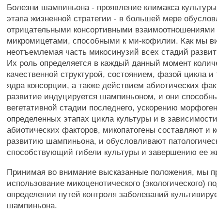
Болезни шампиньона - проявление климакса культур
этапа жизненной стратегии - в большей мере обусло
отрицательными консортивными взаимоотношениями
микромицетами, способными к ми-кофилии. Как мы ви
неотъемлемая часть микосинузий всех стадий разви
Их роль определяется в каждый данный момент колич
качественной структурой, состоянием, фазой цикла и 
ядра консорции, а также действием абиотических фак
развитие индуцируется шампиньоном, и они способн
вегетативной стадии последнего, ускорению морфоген
определенных этапах цикла культуры и в зависимост
абиотических факторов, микопатогены составляют и 
развитию шампиньона, и обусловливают патологичес
способствующий гибели культуры и завершению ее жи
Принимая во внимание высказанные положения, мы п
использование микоценотического (экологического) п
определении путей контроля заболеваний культивиру
шампиньона.