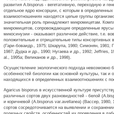
развития A.bisporus - вегетативную, переходную и ген
отдельное ядро консорции, с которым в определенных
взаимоотношениях находятся целые группы организмо
значительная роль принадлежит микромицетам. Комп
микромицетов, сопровождающие определенные ярусы 
микосинузии - оказывают различное действие, т.е. во
положительные и отрицательные типы консортивных
(Гари-боваидр., 1975; Шкарупа, 1980; Симонян, 1981; 
1987; Дудка и др., 1990; Нугаева и др., 1992; Jeffries, 
al., 1995a; Великанов и др., 1998).
Осуществление экологического подхода невозможно б
особенностей биологии как основной культуры, так и 
находящихся в определенных взаимоотношениях с по
Agaricus bisporus в искусственной культуре присутств
различных сортов двух разновидностей - белой (A.bispo
и коричневой (A.bisporus var.avellanea) (Вассер, 1980,
сортов сосредоточивается на выявлении и сохранени
полезных свойств, особенностей их проявления в ла