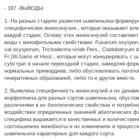
- 187 -ВЫВОДЫ
1- На разных стадиях развития шампиньона формиру
специфические микосинузии., которые оказывают вли
каждой стадии. Основу этих микосинузий составляю
виды с микофильными свойствами: Fusarium oxysporu
var.oxysporum, Trichoderma viride Pers., Cladobotryum de
Fr.)W.Gams et Hooz., которые могут конкурировать с 
субстрат в начале переходной стадии, замедляя фор
нормальных примордиев, либо обусловливать патоло
генеративных образований, либо то и другое вместе.
2. Выявлена специфичность микосинузий и их динами
морфогенеза для разных сортов шампиньона, обусло
различиями в их биологических свойствах и потребно
воздействии определенных значений абиотических фа
специфика выражается в качественных и количествен
соотношениях микобиоты и их изменениях в процессе
шампиньона характерных для каждого сорта.