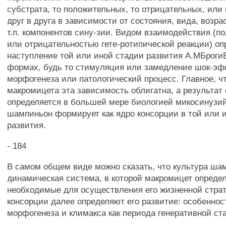
субстрата, то положительных, то отрицательных, ил
друг в друга в зависимости от состояния, вида, возра
т.п. компонентов сину-зии. Видом взаимодействия (
или отрицательностью гете-ротипической реакции) оп
наступление той или иной стадии развития А.МБроги
формах, будь то стимуляция или замедление шок-эф
морфогенеза или патологический процесс. Главное, ч
макромицета эта зависимость облигатна, а результат
определяется в большей мере биологией микосинузий
шампиньон формирует как ядро консорции в той или 
развития.
- 184
В самом общем виде можно сказать, что культура шам
динамическая система, в которой макромицет определ
необходимые для осуществления его жизненной страт
консорции далее определяют его развитие: особеннос
морфогенеза и климакса как периода генеративной ст