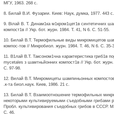
МГУ, 1963. 268 с.
8. Билай В.И. Фузарии. Киев: Наук, думка, 1977. 443 с
9. Biлай В. Т. Динам1ка м1кром1цет1в синтетичних ш
компост1в // Укр. бот. журн. 1984. Т. 41, N 6. С. 51-55.
10. Билай В.Т. Термофильные виды микромицетов ш
компос-тов // Микробиол. журн. 1984. Т. 46, N 6. С. 35-
11. В1лай В.Т. Таксоном1чна характеристика гриб1в п
mycetales з шамтньйонних компост1в // Укр. бот. журн. 
С. 97-98.
12. Вилай В.Т. Микромицеты шампиньонных компостов 
.к-та биол.наук. Киев, 1986. 21 с.
13. Билай В.Т. Взаимоотношение термофильных микр
некоторыми культивируемыми съедобными грибами род
Пробл. культивирования съедобных грибов в СССР. М.
С. 46.