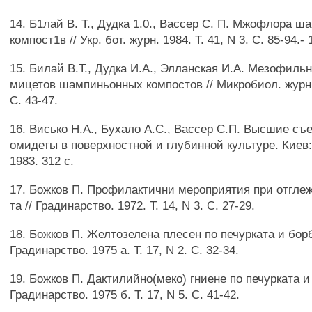
14. Б1лай В. Т., Дудка 1.0., Вассер С. П. Мжофлора 
компост1в // Укр. бот. журн. 1984. Т. 41, N 3. С. 85-94.- 
15. Билай В.Т., Дудка И.А., Элланская И.А. Мезофиль
мицетов шампиньонных компостов // Микробиол. журн. 1
С. 43-47.
16. Висько H.A., Бухало A.C., Вассер С.П. Высшие с
омидеты в поверхностной и глубинной культуре. Киев:
1983. 312 с.
17. Божков П. Профилактични мероприятия при отглеж
та // Градинарство. 1972. Т. 14, N 3. С. 27-29.
18. Божков П. Желтозелена плесен по печурката и борб
Градинарство. 1975 а. Т. 17, N 2. С. 32-34.
19. Божков П. Дактилийно(меко) гниене по печурката и 
Градинарство. 1975 б. Т. 17, N 5. С. 41-42.