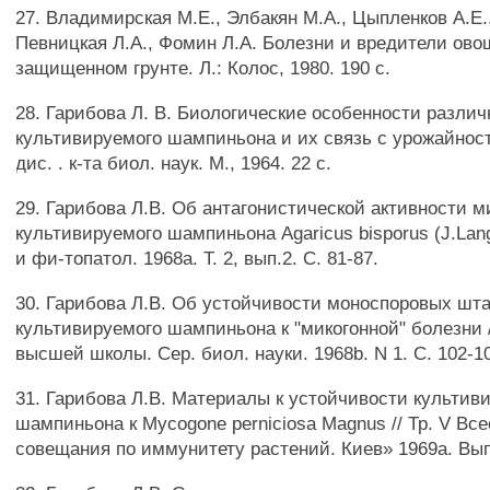
27. Владимирская М.Е., Элбакян М.А., Цыпленков А.Е.,
Певницкая Л.А., Фомин Л.А. Болезни и вредители ово
защищенном грунте. Л.: Колос, 1980. 190 с.
28. Гарибова Л. В. Биологические особенности разл
культивируемого шампиньона и их связь с урожайност
дис. . к-та биол. наук. М., 1964. 22 с.
29. Гарибова Л.В. Об антагонистической активности 
культивируемого шампиньона Agaricus bisporus (J.Lang
и фи-топатол. 1968а. Т. 2, вып.2. С. 81-87.
30. Гарибова Л.В. Об устойчивости моноспоровых шт
культивируемого шампиньона к "микогонной" болезни /
высшей школы. Сер. биол. науки. 1968b. N 1. С. 102-10
31. Гарибова Л.В. Материалы к устойчивости культив
шампиньона к Mycogone perniciosa Magnus // Тр. V Вс
совещания по иммунитету растений. Киев» 1969а. Вып.