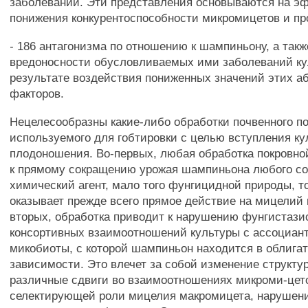
заболеваний. Эти представления основываются на э
понижения конкурентоспособности микромицетов и пр
- 186 антагонизма по отношению к шампиньону, а та
вредоносности обусловливаемых ими заболеваний ку
результате воздействия пониженных значений этих а
факторов.
Нецелесообразны какие-либо обработки почвенного по
используемого для гобтировки с целью вступления ку
плодоношения. Во-первых, любая обработка покровно
к прямому сокращению урожая шампиньона любого со
химический агент, мало того фунгицидной природы, т
оказывает прежде всего прямое действие на мицелий 
вторых, обработка приводит к нарушению фунгистази
консортивных взаимоотношений культуры с ассоциант
микобиоты, с которой шампиньон находится в облига
зависимости. Это влечет за собой изменение структу
различные сдвиги во взаимоотношениях микроми-цет
селектирующей роли мицелия макромицета, нарушен