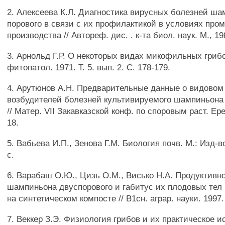
2. Алексеева К.Л. Диагностика вирусных болезней ша
порового в связи с их профилактикой в условиях пр
производства // Автореф. дис. . к-та биол. наук. М., 19
3. Арнольд Г.Р. О некоторых видах микофильных грибо
фитопатол. 1971. Т. 5. вып. 2. С. 178-179.
4. Арутюнов А.Н. Предварительные данные о видовом
возбудителей болезней культивируемого шампиньона
// Матер. VII Закавказской конф. по споровым раст. Ере
18.
5. Вабьева И.П., Зенова Г.М. Биология почв. М.: Изд-в
с.
6. Варабаш О.Ю., Цизь О.М., Висько H.A. Продуктивн
шампиньона двуспорового и габитус их плодовых те
на синтетическом компосте // В1сн. аграр. науки. 1997. 
7. Веккер З.Э. Физиология грибов и их практическое и