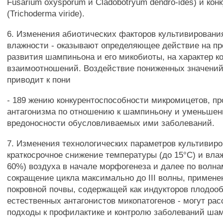
Fusarium oxysporum и Cladobotryum dendro-ides) и кон
(Trichoderma viride).
6. Изменения абиотических факторов культивировани
влажности - оказывают определяющее действие на пр
развития шампиньона и его микобиоты, на характер к
взаимоотношений. Воздействие пониженных значений
приводит к пони
- 189 жению конкурентоспособности микромицетов, п
антагонизма по отношению к шампиньону и уменьше
вредоносности обусловливаемых ими заболеваний.
7. Изменения технологических параметров культивиро
краткосрочное снижение температуры (до 15°С) и влаж
60%) воздуха в начале морфогенеза и далее по волн
сокращение цикла максимально до III волны, примене
покровной почвы, содержащей как индукторов плодооб
естественных антагонистов микопатогенов - могут рас
подходы к профилактике и контролю заболеваний ша