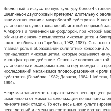
Введенный в искусственную культуру более 4 столети
шампиньон двуспоровый претерпел длительную эвол
взаимоотношениях с микробиотой субстратов. К нас
установлено существование облигатной непрямой за
А.Мэрогиз и почвенной микрофлорой, при которой ма
облигатно связан с комплексом микромицетов и бакте
связь не облигатна (Гарибова, 1982; 1987). Согласно э
главная роль в образовании облигатных консорций А
принадлежит микромицетам, которые оказывают на ку
многофакторное действие. Основные положения этой
установлены и экспериментально подтверждены в пр
исследований механизмов плодообразования и роли 
субстратов (Гарибова, 1982; Дараков, 1984; Шуйская, 
1994).
Непрямая зависимость характеризует весь процесс р
шампиньона от момента колонизации почвенного слоя
генеративной стадии. То есть весь цикл культивирова
переплетений и смены консортивных взаимоотношени