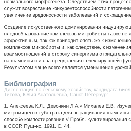
нормального морфогенеза. Следствием этих процессо
служит возрастание конкурентоспособности патогенн
увеличение вредоносности заболеваний и сокращение
Создание искусственного доминирования индуцирую
плодообразова-ние комплексов микробиоты также не 
эффективным, так как приводит опять же к изменению
комплексов микробиоты и, как следствие, к изменени
взаимоотношений в сторону синергизма отрицательно
на шампиньон из-за преодоления селектирующей фун
Результатом чаще всего является уменьшение урожай
Библиография
Диссертация по сельскому хозяйству, кандидата биол
Титова, Юлия Анатольевна, Санкт-Петербург
1. Алексеева К.Л., Девочкин Л.А.» Михалев Е.В. Изуч
микромицетов субстрата для выращивания шампиньон
способе компостирования // Пробл. культивирования 
в СССР. Пущ-но, 1991. С. 44.