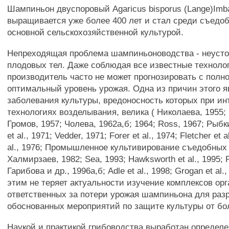
Шампиньон двуспоровый Agaricus bisporus (Lange)Imb
выращивается уже более 400 лет и стал среди съедо
основной сельскохозяйственной культурой.
Непреходящая проблема шампиньоноводства - неусто
плодовых тел. Даже соблюдая все известные техноло
производитель часто не может прогнозировать с полн
оптимальный уровень урожая. Одна из причин этого я
заболевания культуры, вредоносность которых при и
технологиях возделывания, велика ( Николаева, 1955; 
Громов, 1957; Чолева, 1962а,б; 1964; Ross, 1967; Рыбк
et al., 1971; Vedder, 1971; Forer et al., 1974; Fletcher et a
al., 1976; Промышленное культивирование съедобных 
Халмирзаев, 1982; Sea, 1993; Hawksworth et al., 1995; 
Гарибова и др., 1996а,б; Adle et al., 1998; Grogan et al.
этим не теряет актуальности изучение комплексов ор
ответственных за потери урожая шампиньона для раз
обоснованных мероприятий по защите культуры от бо
Наукой и практикой грибоводства выработан определе