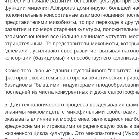
что если в начале развития основной культуры при 
функции мицелия A.bisporus доминируют большей ч
положительные консортивные взаимоотношения после
представителями микобиоты, то при переходе в друг
развития и по мере старения культуры, положительны
взаимоотношения все больше начинают уступать мес
отрицательным. Те представители микобиоты, которы
"дремали", усиливают свое развитие, вызывая патоло
консор-ции (базидиомы) и способствуя его колонизац
Кроме того, любые сдвиги неустойчивого "паритета" 
факторов экосистемы со стороны абиотических приво
базидиомы "бывшими" индукторами плодообразовани
последней из числа конкурентных и даже сапротрофн
5. Для технологического процесса возделывания шам
значимы микромицеты с микофильными свойствами,
оказывать влияние на морфогенез, являющиеся наиб
вредоносными и играющими определяющую роль в з
жизненного цикла культуры. Это микопа-тогены (Mycog