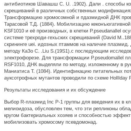
антибиотиков Шавашш С. U. .1902). Дали . способы 
скрещиваний в различных собственных модификация
Трансформацию хромосомной и пдазмидной ДНК пров
Тарасовой Т.Д. (1884). Мобилизацию кеконъюгативно
KSF1010 и её производных, в клетки P.pseudanallel о
системе трехроди-гехьских скрещиваний (David M..18
скрининге uei. идозных птаммов на наличие плазмид.
методу КаЗо С. .Liu S.(19S1).с последующим исследо
электрофорезе. Для трансформации P.pseudomallel п
RSF1010, ДНК выделяли по методу, изложенному в ру
Маниатиса Т. (1084). Идентификацию питательных по
ауксотрофных мутантов проводили по схеме Holllday R
Результаты исследования и их обсуждение
Выбор R-плазмид Inc Р-1 группы для введения их в к
мелиоидоза, обусловлен тем, что эти репликоны обл
кругом бактериальных хозяев и способностью эффек
мобилизовать хромосому псевдомонад.