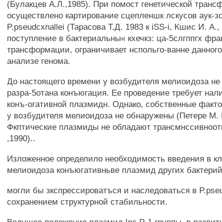
(Булакцев А.Л.,1985). При помост генетической тран
осуществлено картирование сцепленшк лскусов аук-з
P.pseudcxnallei (Тарасова Т.Д. 1983 к iSS-i, Кшис И. А.,
поступление в бактериальны« кхечкз: ца-5слгппгх фр
трансформации, ограничивает нспольго-ванне данного
анализе генома.
До настоящего времени у возбудителя мелиоидоза не
разра-5отана конъюгация. Ее проведение требует нали
конъ-огативной плазмидн. Однако, собственные факт
у возбудителя мелиоидоза не обнаружены (Петере М. К.
Фкптические плазмиды не обладают трансмнссивнооть
,1990)..
Изложенное определило необходимость введения в кл
мелиоидоза конъюгативньве плазмид других бактерий
могли бы зкспрессироватъся и наследоваться в P.pseu
сохранением структурной стабильности.