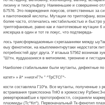
лизину и тиосульфату. Наименьшее и совершенно отл
Б7576. Это повреждения локусов, ответственных за с
к пантотеновой кислоты. Мутации по триптофану, воз
более часто, отличались нестабильностью и быстро 
триптофановые, равно как и пантотековые мутации б 
иясерцка в один и тот ге локус, что подтвервда-
лось траясформадаоянкын схрегааанняки между ыу?а
еыу фенотнпои, на коыплементнрутаки недостаток пи
потребностей друг друга. У втаыыа 57562 возникав зу
"Ш!тн, яуддазазиеся в метиояияе, треонине и гистздик
Наиболее стабильными были мутанты, дефектные по 
катет» » й* »»иог»Г?« " ^ТрСТСГ^-
кости составляла Г10*в. Все мутанты, полученные з р
встраивания траяспозона ТпЮ в хромоссму Р.р5еисЗ«
реверткровавЕше к прототрофностл, сохраняли марке
плаэмиды (Тс^Кп^). Первоначальный Тк-фенотип пла