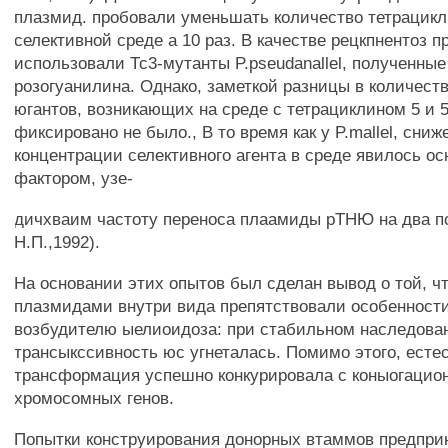
плазмид. пробовали уменьшать количество тетрацикл
селективной среде а 10 раз. В качестве рецкпнентоз п
использовали Тс3-мутанты P.pseudanallel, полученные
розогуанилина. Однако, заметкой разницы в количеств
югантов, возникающих на среде с тетрациклином 5 и 50
фиксировано не было., В то время как у P.mallel, сниж
концентрации селективного агента в среде явилось о
фактором, узе-
дичхваим частоту переноса плаамиды рТНЮ на два по
Н.П.,1992).
На основании этих опытов был сделан вывод о той, ч
плазмидами внутри вида препятствовали особенност
возбудителю ыелиоидоза: при стабильном наследова
трансыкссивность юс угнеталась. Помимо этого, есте
трансформация успешно конкурировала с коныогацио
хромосомных генов.
Попытки конструирования донорных втаммов предпри