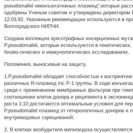
pseudomallel неконъюгативных плазмид",которые рас
одобрены Ученым советом и утверждены директором
12.03.92. Указанные рекомендации используются в пр
Волгоградского НИПЧИ.
Создана коллекция ауксотрофных инсерционных мута
P.pseudomallel, которые используются в генетических
биаяо-гических и иммунологических исследованиях.
Положения, выносимые на защиту.
1.P.pseudomallel обладает способностью к восприяти
различных R-плазмид Inc Р-1 группы. В ходе конъюга
среде с применением мембранных фильтров при темп
соотношении клеток донора и реципиента в экспонен
роста 1:10 достигаются оптимальные условия для пер
P.pseudomallel плазмид от гетерологичных доноров и 
внутривидовых скрещиваний.
2. В клетках возбудителя мелиоидоза осуществляетс