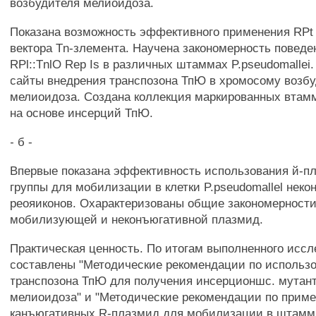
возбудителя мелиоидоза.
Показана возможность эффективного применения RPt 
вектора Tn-злемента. Научена закономерность повед
RPl::TnlO Rep Is в различных штаммах P.pseudomallei
сайты внедрения транспозона ТпЮ в хромосому возб
мелиоидоза. Создана коллекция маркированных втаммо
на основе инсерций ТпЮ.
- б -
Впервые показана эффективность использования й-пл
группы для мобилизации в клетки P.pseudomallel нек
реояиконов. Охарактеризованы общие закономерност
мобилизующей и неконъюгативной плазмид.
Практическая ценность. По итогам выполненного исс
составлены "Методические рекомендации по использ
транспозона ТпЮ для получения инсерционшс. мутан
мелиоидоза" и "Методические рекомендации по прим
канъюгативных R-плазмид для мобилизации в штам