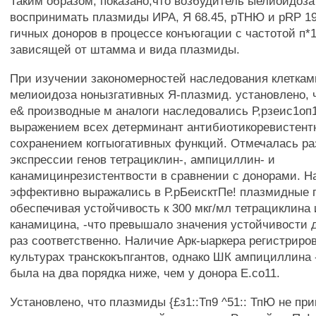
Таким образом, показано,что возбудитель ыелиоидоза
воспринимать плазмиды ИРА, Я 68.45, рТНЮ и pRP 19.
гичных доноров в процессе конъюгации с частотой п*10
зависящей от штамма и вида плазмиды.
При изучении закономерностей наследования клеткам
мелиоидоза нонызгативных Я-плазмид. установлено, 
е& производные м аналоги наследовались Р,рзеис1оп
выражением всех детерминант антибиотикоревистент
сохранением коггыогативных функций. Отмечалась ра
экспрессии генов тетрациклин-, ампициллин- и
канамицинрезистентвости в сравнении с донорами. Н
эффективно выражались в Р.рБеисктПе! плазмидные г
обеспечивая устойчивость к 300 мкг/мл тетрациклина
канамицина, -что превышало значения устойчивости д
раз соответственно. Наличие Арк-ыаркера регистриро
культурах транскокъпгантов, однако ШК ампициллина -
была на два порядка ниже, чем у донора Е.со11.
Установлено, что плазмиды {£з1::Тп9 ^51:: ТпЮ не пр