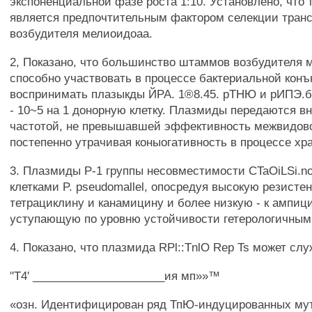
экспоненциальной фазе роста 1:10. Установлено, что 
является предпочтительным фактором селекции тран
возбудителя мелиоидоаа.
2, Показано, что большинство штаммов возбудителя 
способно участвовать в процессе бактериальной кон
воспринимать плазыкды ЙРА. 1®8.45. рТНЮ и рИПЭ.б 
- 10~5 на 1 донорную клетку. Плазмиды передаются вн
частотой, не превышавшей эффективность межвидово
постепенно утрачивая коныогативность в процессе хр
3. Плазмиды Р-1 группы несовместимости CTaOiLSi.n
клетками P. pseudomallel, опосредуя высокую резистен
тетрациклину и канамицину и более низкую - к ампиц
уступающую по уровню устойчивости гетерологичным
4. Показано, что плазмида RPl::TnlO Rep Ts может слу
"Т4' _____________________ия мп»»™
«озн. Идентифицирован ряд ТпЮ-индуцированных мут