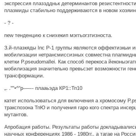
экспрессия плаззддньк детерминантов резистентност
плазмиды стабильно поддерживаются в новом хозяин
- ? -
new тенденцию к снихекип мэггьогзтизноста.
З.й-плазкяды Inc Р-1 группы являются оффектизкыи 
мобилизации нетрансмиссизных совместна плагмидн
клетки P.pseudomallei. Как способ перекоса йеконыэг
мобилизация значительно превьсзет возможности ген
трансформации.
„. .""•^"р-—-- плааьэда КР1::Тп10
катет использоваться для включения а хромосому P.ps
тракспозона ТпЮ и получения rapo кого спектра инсе
мутантов.
Апробация работы. Результаты работы докладывались
научных конференциях 1986 - 1980гг.. а тагае на Росс