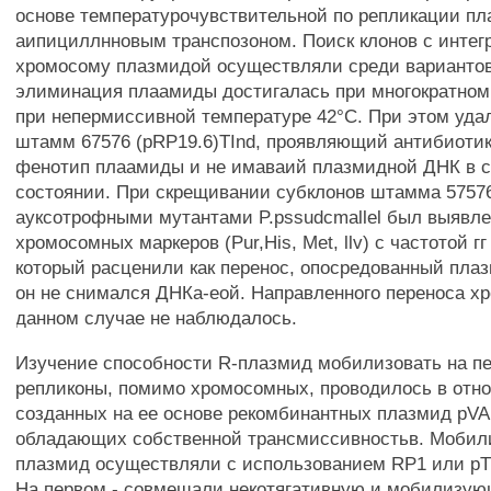
основе температурочувствительной по репликации пл
аипициллнновым транспозоном. Поиск клонов с интег
хромосому плазмидой осуществляли среди вариантов
элиминация плаамиды достигалась при многократном
при непермиссивной температуре 42°С. При этом уда
штамм 67576 (pRP19.6)TInd, проявляющий антибиоти
фенотип плаамиды и не имаваий плазмидной ДНК в 
состоянии. При скрещивании субклонов штамма 57576 
ауксотрофными мутантами P.pssudcmallel был выявле
хромосомных маркеров (Pur,His, Met, llv) с частотой гг
который расценили как перенос, опосредованный плаз
он не снимался ДНКа-еой. Направленного переноса х
данном случае не наблюдалось.
Изучение способности R-плазмид мобилизовать на пе
репликоны, помимо хромосомных, проводилось в отн
созданных на ее основе рекомбинантных плазмид pVAl
обладающих собственной трансмиссивностьв. Мобил
плазмид осуществляли с использованием RP1 или рТ
На первом - совмещали некотягативную и мобилизу