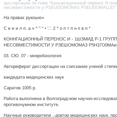
диссертации по теме "Конъюгационный перенос R-пла
несовместимости у PSEUDOMONAS PSEUDOMALLEI"
На правах рукошю«
С е и и п п. а ч ^ " " • '.'. 2 * о п т п н п в п *
КОННГАЦИОННЬЙ ПЕРЕНОС И - 1ШЗМИД Р-1 ГРУП
НЕСОВМЕСТИМОСТИ У РЗЕШОМОМАЗ Р5Н1ГО0МАи
03. СЮ. 07 - микробиология
Автореферат диссертации на соискание ученой степе
кандидата медицинских наук
Саратов 1005 р.
Работа выполнена в Волгоградском научно-исследова
противочумном институте.
Научные руководители .-доктор медицинских наук, пр