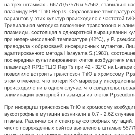
на трех штаммах - 66770,57576 и 57562, стабильно на
плаамиду RPl::Tnl0 Rep Is. Образование температур 
вариантов у этих культур происходило с частотой tvl0
Тривиальная методика включения травспозона и эли
плазмиды, состоящая в однократной выращивании кул
при непер-ыиссивной температуре (42°С), у P. pseudcci
приводила к образован® инсерционных мутантов. Ли
адаптированного метода Harayama S.(1981), состояще
поочередна« культивировании клеток возбудителя ме
плазмидой RP1::ТШО Rep Ts при 42 - 32°С на L-arape 
позволило встроить транспозон ТпЮ в хромосому P.pse
этом отмечено, что потери Кк^-маркера у инсерционн
происходило ни в одном случае, что свидетельствова
элиминации векторной плазмиды из клеток P.pseudomal
При инсерцгш транспозона ТпЮ в хромосому возбуди
ауксотрофные мутации возникали в 0,7 - 2.6Z случаев
птамыа. Различался и спектр ауксотрофных мутаций.
число поврежденных сайтов выявлено в штамые 55770
по гкствдину, ыетиокину, изолейцину, валнну, аспараги