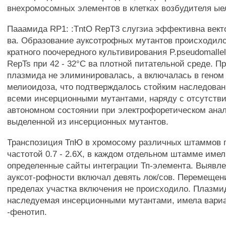
внехромосомных элементов в клетках возбудителя ые
Пааамида RP1: :TntO RepT3 слугзиа эффективна вект
ва. Образование ауксотрофных мутантов происходило 
кратного поочередного культивирования P.pseudomallel
RepTs при 42 - 32°С ва плотной питательной среде. П
плазмида не элиминировалась, а включалась в геном
мелиоидоза, что подтверждалось стойким наследован
всеми инсерционными мутантами, наряду с отсутств
автономном состоянии при электрофоретическом ана
выделенной из инсерционных мутантов.
Транспозиция ТпЮ в хромосому различных штаммов 
частотой 0.7 - 2.6Х, в каждом отдельном штамме име
определенные сайты интеграции Тп-элемента. Выявле
ауксот-рофности включал девять лок/сов. Перемещен
пределах участка включения не происходило. Плазми
наследуемая инсерционными мутантами, имела вариа
-фенотип.