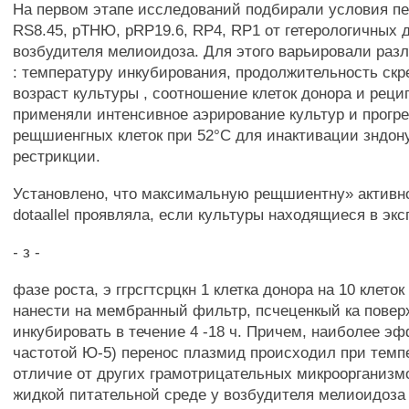
На первом этапе исследований подбирали условия п
RS8.45, рТНЮ, pRP19.6, RP4, RP1 от гетерологичных д
возбудителя мелиоидоза. Для этого варьировали раз
: температуру инкубирования, продолжительность ск
возраст культуры , соотношение клеток донора и реци
применяли интенсивное аэрирование культур и прогр
рещшиенгных клеток при 52°С для инактивации зндон
рестрикции.
Установлено, что максимальную рещшиентну» активно
dotaallel проявляла, если культуры находящиеся в эк
- з -
фазе роста, э ггрсгтсрцкн 1 клетка донора на 10 клето
нанести на мембранный фильтр, псчеценкый ка поверхн
инкубировать в течение 4 -18 ч. Причем, наиболее эф
частотой Ю-5) перенос плазмид происходил при темп
отличие от других грамотрицательных микроорганизм
жидкой питательной среде у возбудителя мелиоидоза