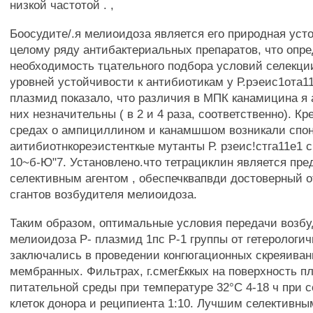
низкой частотой . ,
Боосудите/.я мелиоидоза является его природная уст
целому ряду антибактериальных препаратов, что опр
необходимость тцательного подбора условий селекци
уровней устойчивости к антибиотикам у Р.рэеис1ота1
плазмид показало, что различия в МПК канамицина я
них незначительны ( в 2 и 4 раза, соответственно). Кр
средах о ампициллином и канамшшом возникали спо
аитибиотнкореэистенткые мутанты Р. рзеис!стга11е1 с
10~б-Ю"7. Установлено.что тетрациклин является пр
селективным агентом , обеспечквапвди достоверный о
сгантов возбудителя мелиоидоза.
Таким образом, оптимальные условия передачи возб
мелиоидоза Р- плазмид 1пс Р-1 группы от гетерологич
заключались в проведении конгюгационных скреяиван
мембранных. Фильтрах, г.смег£ккых на поверхность п
питательной среды при температуре 32°С 4-18 ч при 
клеток донора и реципиента 1:10. Лучшим селективн