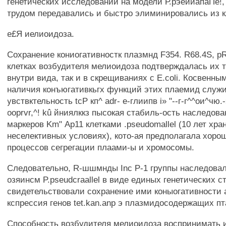
генетических исследований на модели Р.рэеийапаПе!, 
трудом передавались и быстро элиминировались из к
е£Я иелиоидоза.
Сохранение кониогативностк плазмнд F354. R68.4S, p
клетках возбудителя мелиоидоза подтверждалась их т
внутри вида, так и в скрещиваниях с E.coli. Косвенны
наличия конъюгативкьгх функций этих плаемид служ
увствктельность tcP кп^ adr- е-глиипв i» "--г-г^^ои^чю.-
ooprvr,^! kû йниялккз пысокая стабиль-ость наследо
маркеров Km" Ар11 клетками .pseudomallel (10 лет хра
неселективных условиях), кото-ая предполагала хор
процессов сегрегации плаами-ы и хромосомы.
Следовательно, R-шшмнды Inc Р-1 группы наследова
озяинсм P.pseudcraallel в виде единых генетических ст
свидетельствовали сохранение ими коныогативности 
кспрессия генов tet.kan.anp э плазмидосодержащих п
Способность возбудителя мелиоидоза воспринимать 