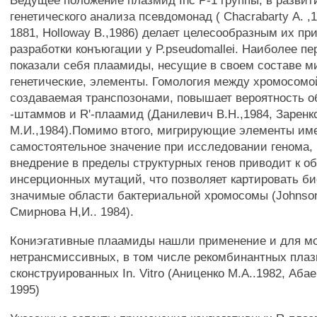
Ведущее положение плазмид Inc Р-1 группы, в развит
генетического анализа псевдомонад ( Chacrabarty А. ,1
1881, Holloway В.,1986) делает целесообразным их п
разработки конъюгации у P.pseudomallei. Наиболее п
показали себя плаамиды, несущие в своем составе м
генетические, элементы. Гомология между хромосомо
создаваемая транспозонами, повышает вероятность о
-штаммов и R'-плаамид (Данилевич В.Н.,1984, Заренк
М.И.,1984).Помимо втого, мигрирующие элементы им
самостоятельное значение при исследовании генома, 
внедрение в пределы структурных генов приводит к о
инсерционных мутаций, что позволяет картировать б
значимые области бактериальной хромосомы (Johnson
Смирнова Н,И.. 1984).
Кониэгативные плаамиды нашли применение и для м
нетрансмиссивных, в том числе рекомбинантных пла
сконструированных In. Vitro (Аниценко М.А..1982, Абае
1995)