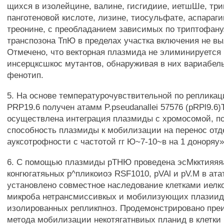
щихся в изолейцине, валине, гисгидиие, иетшШе, три
панготеновой кислоте, лизине, тиосульфате, аспараги
треонине, с преобладанием зависимых по триптофан
транспозона ТпЮ в пределах участка включения не вы
Отмечено, что векторная плазмида не элиминируется :
инсерцксшкос мутантов, обнаруживая в них вариабель
фенотип.
5. На основе температурочувствительной по реплика
PRP19.6 получен атамм P.pseudanallei 57576 (pRPl9.6)T
осуществлена интеграция плазмиды с хромосомой, п
способность плазмиды к мобилизации на перенос отд
ауксотрофности с частотой гг Ю~7-10~в на 1 доноряу» 
6. С помощью плазмиды рТНЮ проведена эсМкктияяя
конгюгатяьных р^пликоиоэ RSF1010, pVAl и pV.M в атат» 
установлено совместное наследование клетками иелк
микроба нетрансмиссивкых и мобилизующих плазиид
изолированных репликпноз. Продемонстрировано пр
метода мобилизации некотягатнвиых планид в клетки P.