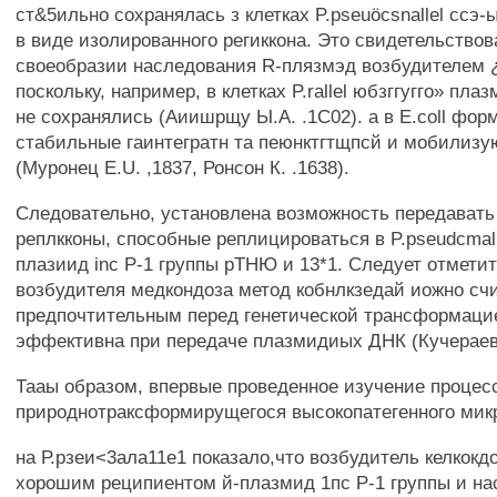
ст&5ильно сохранялась з клетках P.pseuöcsnallel ссэ
в виде изолированного региккона. Это свидетельствов
своеобразии наследования R-плязмэд возбудителем ¿
поскольку, например, в клетках P.rallel юбзггугго» п
не сохранялись (Аиишрщу Ы.А. .1С02). а в E.coll фо
стабильные гаинтегратн та пеюнктгтщпсй и мобилиз
(Муронец E.U. ,1837, Ронсон К. .1638).
Следовательно, установлена возможность передавать
реплкконы, способные реплицироваться в P.pseudcmal
плазиид inc Р-1 группы рТНЮ и 13*1. Следует отметит
возбудителя медкондоза метод кобнлкзедай иожно сч
предпочтительным перед генетической трансформацие
эффективна при передаче плазмидиых ДНК (Кучераева
Тааы образом, впервые проведенное изучение процесс
природнотраксформирущегося высокопатегенного микр
на Р.рзеи<3ала11е1 показало,что возбудитель келкокд
хорошим реципиентом й-плазмид 1пс Р-1 группы и на