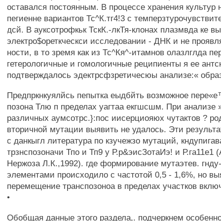
оставался постоянным. В процессе хранения культур
пегиенне вариантов Тс^К.тг4!3 с темперзтурочувствит
дсй. В ауксотрофкьк ТскК.-лкТя-клонах плазмвда ке в
электро$ореткческси исследовании - ДНК и не проявля
ности, в то зремя как из Тс^Кя^-итамнов олазлглда пе
гетерологичные и гомологичные реципиенты я ее антс
подтверждалось эдектрсфзретичесюы анализе:« обра
Предпркнкуялйсь пепытка еыдбйть возможное пере«е
позона Тлю п пределах уагтаа екгшсшм. При анализе »
различных аумсотрс.}:пос иисерциояюх чутактов ? ро
вторичной мутации выявить не удалось. Эти результ
с данкыгл литература по кзучежзо мутаций, кндупига
трзнспозоначи Тпо и Тп9 у Р.р&эисЗотаИэ! и Р.га11е1 (
Нержоза Л.К.,1992). где формирование мутаэтев. гнду
элементами происходило с частотой 0,5 - 1,6%, но вы
перемещение транспозоноа в пределах участков включ
•
Обобщая данные этого раздела,. подчеркнем особенн