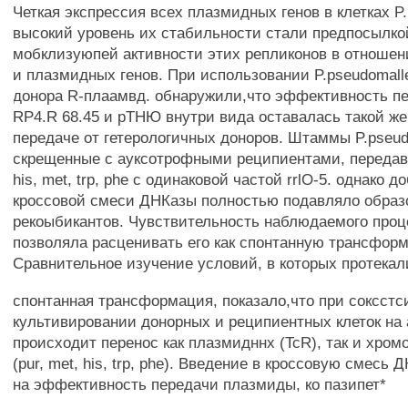
Четкая экспрессия всех плазмидных генов в клетках P.p
высокий уровень их стабильности стали предпосылко
мобклизуюпей активности этих репликонов в отноше
и плазмидных генов. При использовании P.pseudomalle
донора R-плаамвд. обнаружили,что эффективность п
RP4.R 68.45 и рТНЮ внутри вида оставалась такой же,
передаче от гетерологичных доноров. Штаммы P.pseudct
скрещенные с ауксотрофными реципиентами, передава
his, met, trp, phe с одинаковой частой rrlO-5. однако д
кроссовой смеси ДНКазы полностью подавляло образ
рекоыбикантов. Чувствительность наблюдаемого проц
позволяла расценивать его как спонтанную трансфор
Сравнительное изучение условий, в которых протекал
спонтанная трансформация, показало,что при соксстс
культивировании донорных и реципиентных клеток на
происходит перенос как плазмидннх (TcR), так и хро
(pur, met, his, trp, phe). Введение в кроссовую смесь
на эффективность передачи плазмиды, ко пазипет*