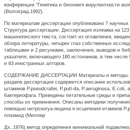
конференции "Генетика и биохкмгя вирулентности воз
(Волгоград.1992).
По материалам диссертации опубликовано 7 научных 
Структура диссертации. Диссертация излеакка на 123
машинописного текста, состоит из оглавления, введен
обзора литературы, четырех глаз собственных исслед
таблицами и 2 рисунками, заключения, выводов и би
указателя, включающего 180 источников, в тем числе
и 83 иностранных алторов.
СОДЕРЖАНИЕ ДИССЕРТАЦИИ Материалы и методы. 
разделе диссертации содержится описание использов
штаммов P.pseudcrallei, P.putl-da, P.aeruginosa, E.coli,
бактериофага. Приведены питательные среды и препар
способы их применения. Описаны методики получени
помощью нитроэогуа-яидина я исцеления итаммов P.ps
плазмид (Миллер
Дх..1976).метод определения минимальной подавляю