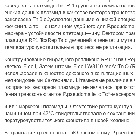
заведовать плазмиды Inc Р-1 группы послужила осно
енекия дачных плазмид в качестве векторов транспсз
ранспозсна Tnlû обусловлен данными о низкой специ
коочеиия. а тс;—s наличием удобного для P.pseudomall
маркера - устойчивости к тетрацш—ину. Вектором тр
плааиида RP1 TcsRep Ts с делецией в гене tet и мута
температурочувствительным процесс ее репликация.
Конструирование гибридного репликона RP1: :TnlO Re
клетках E.colí, Затем штамм E.coll W3110 rscA::TnlO (
использовали в качестве докорного в конъпгационных
мелиоидозными бактериями. Штаммовые различия в 
¡осприятия векторной плазмиды не являлись препятс
[ения трансконъюгантов P.pseudomallel с Тс^-маркеро
и Кв^-ыаркероы плазмвды. Отсутствие роста культур н
наыицином при 42°С свидетельствовало о сохранении
пературочувствителького фенотипа в новой хозяине.
Встраивание тралспозона ТпЮ в хромосому P.pseudom