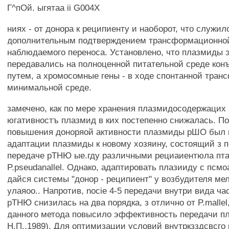
Г^пОй. ыгятаа ii G004X
ниях - от донора к реципиенту и наоборот, что служил
дополнительным подтверждением трансформационно
наблюдаемого переноса. Установлено, что плазмиды
передавались на полноценной питательной среде ко
путем, а хромосомные гены - в ходе спонтанной тран
минимальной среде.
замечено, как по мере хранения плазмидосодержацих
югативностъ плазмид в ких постепенно снижалась. П
повышения доноряой активности плазмиды рШО был 
адаптации плазмиды к новому хозяину, состоящий з 
передаче рТНЮ ые.гду различными рециаиентюла пт
P.pseudanallel. Однако, адаптировать плазииду с псм
дайся системы "донор - реципиент" у возбудителя ме
улаяоо.. Напротив, nocie 4-5 передачи внутри вида ча
рТНЮ снизилась на два порядка, з отлично от P.mallel
данного метода повысило эффективность передачи п
Н.П.,1989). Для оптимизации условий внутркзздсвсго 