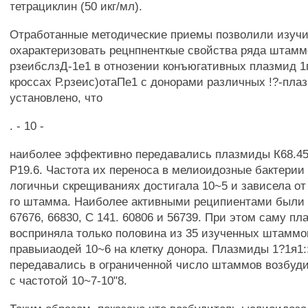
тетрациклин (50 икг/мл).
Отработанные методические приемы позволили изучи
охарактеризовать рецнпненткые свойства ряда штамм
рзеибслзД-1е1 в отнозении конъюгативных плазмид 1п
кроссах Р.рзеис)отаПе1 с донорами различных !?-пла
установлено, что
. - 10 -
наиболее эффективно передавались плазмиды К68.45
Р19.6. Частота их переноса в мелиоидозные бактерии 
логичньи скрещиваниях достигала 10~5 и зависела о
го штамма. Наиболее активными реципиентами были
67676, 66830, С 141. 60806 и 56739. При этом саму п
восприняла только половина из 35 изученных штаммов
правыиаодей 10~6 на клетку донора. Плазмиды 1?1я1::
передавались в ограниченной число штаммов возбуд
с частотой 10~7-10"8.