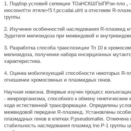
1. Подбор условий селекции ТОаНСКШГЫПРэи-пло „ —
июсоонл!ти ятялк>!5 f.pccudai.ulrti а отнсгекяи R-плаэ
группы.
2. Изучение особенностей наследования R-плазмид кл
Зудителя мелиоидоза при межвидовой и внутривидов
3. Разработка способа транспозиции Тп 10 в хромосо
мелиоидоза, получение набора инсерционных мутант
характеристика.
4. Оценка мобилизующей способности некоторых R-п
отношении хромосомных и плазмидкых генов.
Научная новизна. Впервые изучен процесс конъюгации у
- микроорганизма, способного к обмену генетическим
ходе естественной трансформации. Определены услов
межвидовой передачи R-плазмид. Установлены особе
плазмддных генов в клетках P.pseudomallei. Отмечена
стабильность наследования плазмид Ino Р-1 группы