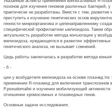
Указанные аспекты применения конгюгативных R-плаз
позонов для изучения геномов различных бактерий, у 
практически не разработаны. Вместе с тем, развитие 
приступить к изучению генетических основ вирулентн
генности микроорганизма и целенаправленному созда
специфической профилактики ыелиоидоза. Таким обр
актуальность разработки метода конъюгации у возбуд
мелиоидоза, нуждающегося в развитии эффективных
генетического анализа, не вызывает сомнений.
Цедь работы заключалась в разработке метода коныог
- б -
ции у возбудителя мелиоидоза на основе плазнвд Inc 
применении R-плазмид для включения транспозонов 
P.pseudomallei и изучении мобилизующей активности
отношении хромосомных и плазмидных генов.
Основные задачи исследования;