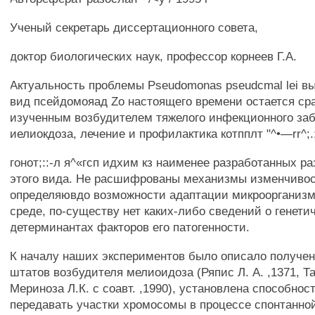
Ученый секретарь диссертационного совета,
доктор биологических наук, профессор корнеев Г.А.
Актуальность проблемы Pseudomonas pseudcmal lei в
вид псейдомояад Zo настоящего времени остается сра
изученным возбудителем тяжелого инфекционного заб
иелиокдоза, лечение и профилактика котпплт "^•—rr^;.;
гонот;::-л я^«гсп идхим кз наименее разработанных р
этого вида. Не расшифрованы механизмы изменчивост
определяювдо возможности адаптации микроорганизм
среде, по-существу нет каких-либо сведений о генети
детерминантах факторов его патогенности.
К началу наших экспериментов было описало получен
штатов возбудителя мелиоидоза (Ряпис Л. А. ,1371, Та
Мериноза Л.К. с соавт. ,1990), установлена способност
передавать участки хромосомы в процессе спонтанн