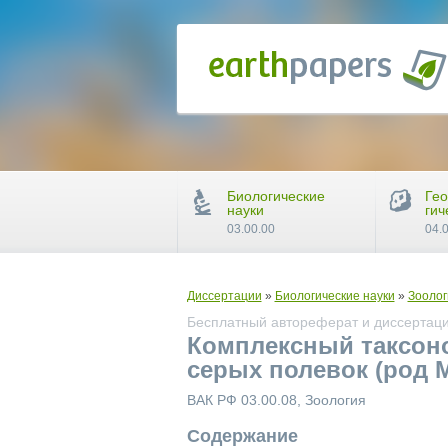
Биологические
Гео
науки
гич
03.00.00
04.
Диссертации
»
Биологические науки
»
Зоолог
Бесплатный автореферат и диссертаци
Комплексный таксоно
серых полевок (род 
ВАК РФ 03.00.08, Зоология
Содержание