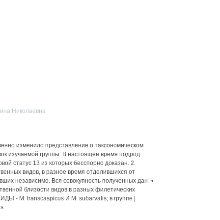
рина Николаевна
венно изменило представление о таксономическом
вок изучаемой группы. В настоящее время подрод
вой статус 13 из которых бесспорно доказан. 2.
твенных видов, в разное время отделившихся от
вших независимо. Вся совокупность полученных дан- •
твенной близости видов в разных филетических
ДЫ - М. transcaspicus И М. subarvalis; в группе |
s.