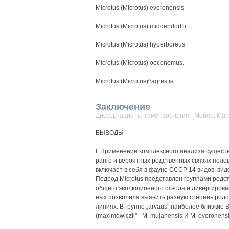
Microtus (Microtus) evoronensis
Microtus (Microtus) middendorffii
Microtus (Microtus) hyperboreus
Microtus (Microtus) oeconomus.
Microtus (Microtus)^agrestis.
Заключение
Диссертация по теме "Зоология", Мейер, Ма
ВЫВОДЫ
I. Применение комплексного анализа сущест
ранге и вероятных родственных связях поле
включает в себя в фауне СССР 14 видов, видо
Подрод Microtus представлен группами родс
общего эволюционного ствола и дивергирова
ных позволила выявить разную степень родс
линиях. В группе „arvaüs" наиболее близкие ВИ
(maximowiczii" - М. mujanensis И М. evoronensi