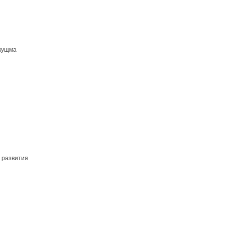
кущма
 развития