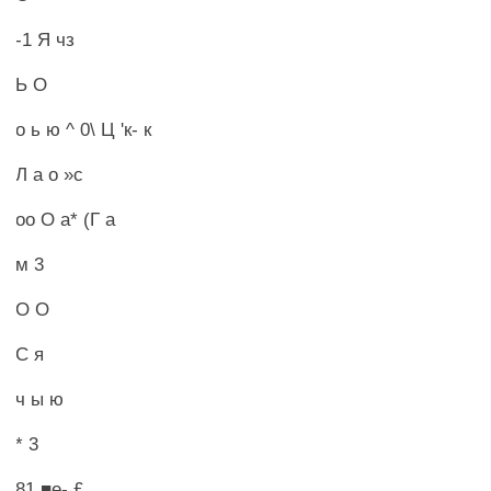
-1 Я чз
Ь О
о ь ю ^ 0\ Ц 'к- к
Л а о »с
оо О а* (Г а
м 3
О О
С я
ч ы ю
* 3
81 ■е- £