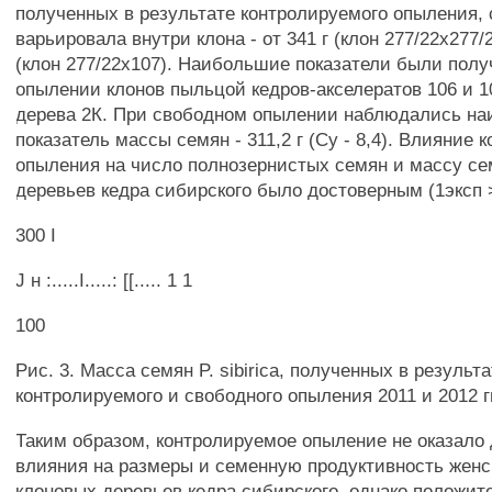
полученных в результате контролируемого опыления,
варьировала внутри клона - от 341 г (клон 277/22x277/2
(клон 277/22x107). Наибольшие показатели были пол
опылении клонов пыльцой кедров-акселератов 106 и 
дерева 2К. При свободном опылении наблюдались на
показатель массы семян - 311,2 г (Су - 8,4). Влияние 
опыления на число полнозернистых семян и массу се
деревьев кедра сибирского было достоверным (1эксп >
300 I
J н :.....I.....: [[..... 1 1
100
Рис. 3. Масса семян P. sibirica, полученных в результ
контролируемого и свободного опыления 2011 и 2012 гг
Таким образом, контролируемое опыление не оказало 
влияния на размеры и семенную продуктивность жен
клоновых деревьев кедра сибирского, однако положит