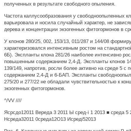
полученных в результате свободного опыления.
Частота каллусообразования у свободноопыленных к
варьировала и носила случайный характер, не завися
дерева и концентрации экзогенных фитогормонов в сре
У клонов 280/25, 002, 153/13, 011/287 и 144/08 форм
характеризовался интенсивным ростом на стандартной
6Б). Экспланты клона 281/26 наиболее интенсивно рос
повышенным содержанием 2,4-Д. Экспланты клонов 145
139/149, напротив, росли более активно на среде 5 с
содержанием 2,4-Д и 6-БАП. Экспланты свободноопы
275/20 и 277/22 не обладали чувствительностью к ко
экзогенных фитогормонов.
^/VV ////
Ясрсдо12011 Вереда 3 2011 Ы сред-і 1 2013 ■ среда 5
Нсреда32011 0среда12О13 Исреді52013