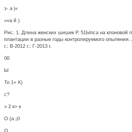
з- а |«
»«а й )
Рис. 1. Длина женских шишек Р. 51Ыпса на клоновой 
плантации в разные годы контролируемого опыления. 
г.; В-2012 г.; Г-2013 г.
00
Ы
То 1+ К)
с?
» 2 к> к
О (а ¡0
О