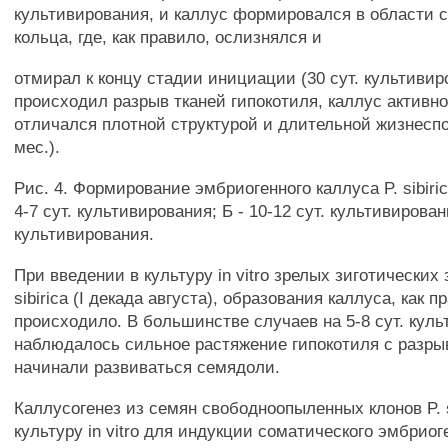
культивирования, и каллус формировался в области 
кольца, где, как правило, ослизнялся и
отмирал к концу стадии инициации (30 сут. культивир
происходил разрыв тканей гипокотиля, каллус активно
отличался плотной структурой и длительной жизнесп
мес.).
Рис. 4. Формирование эмбриогенного каллуса P. sibiric
4-7 сут. культивирования; Б - 10-12 сут. культивировани
культивирования.
При введении в культуру in vitro зрелых зиготических
sibirica (I декада августа), образования каллуса, как п
происходило. В большинстве случаев на 5-8 сут. кул
наблюдалось сильное растяжение гипокотиля с разры
начинали развиваться семядоли.
Каллусогенез из семян свободноопыленных клонов P. sib
культуру in vitro для индукции соматического эмбрио