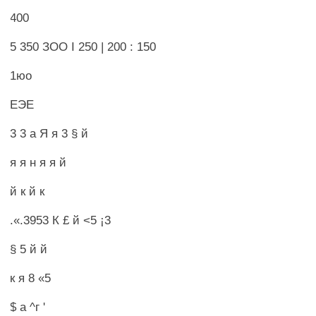
400
5 350 ЗОО I 250 | 200 : 150
1юо
ЕЭЕ
3 3 а Я я 3 § й
я я н я я й
й к й к
.«.3953 К £ й <5 ¡3
§ 5 й й
к я 8 «5
$ а ^г '