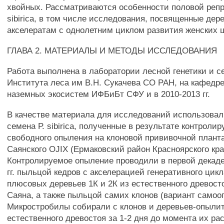
хвойных. Рассматриваются особенности половой репр
sibirica, в том числе исследования, посвященные дер
акселератам с однолетним циклом развития женских 
ГЛАВА 2. МАТЕРИАЛЫ И МЕТОДЫ ИССЛЕДОВАНИЯ
Работа выполнена в лаборатории лесной генетики и с
Института леса им В.Н. Сукачева СО РАН, на кафедр
наземных экосистем ИФБиБт СФУ и в 2010-2013 гг.
В качестве материала для исследований использова
семена Р. sibirica, полученные в результате контролир
свободного опыления на клоновой прививочной плант
Саянского OJIX (Ермаковский район Красноярского кра
Контролируемое опыление проводили в первой декаде
гг. пыльцой кедров с акселерацией генеративного цикл
плюсовых деревьев 1К и 2К из естественного древост
Саяна, а также пыльцой самих клонов (вариант самоо
Микростробилы собирали с клонов и деревьев-опыли
естественного древостоя за 1-2 дня до момента их ра