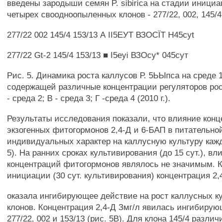
введены зародыши семян P. sibirica на стадии иници
четырех своодноопыленных клонов - 277/22, 002, 145/4
277/22 002 145/4 153/13 А ІІ5ЕУТ ВЗОСЇТ H45cyt
277/22 Gt-2 145/4 153/13 ■ І5еуі ВЗОсу* 045сут
Рис. 5. Динамика роста каллусов Р. 5ЬЫпса на среде 1
содержащей различные концентрации регуляторов рост
- среда 2; В - среда 3; Г -среда 4 (2010 г.).
Результаты исследования показали, что влияние кон
экзогенных фитогормонов 2,4-Д и 6-БАП в питательно
индивидуальных характер на каллусную культуру кажд
5). На ранних сроках культивирования (до 15 сут.), вл
концентраций фитогормонов являлось не значимым. К
инициации (30 сут. культивирования) концентрация 2,4
оказала ингибирующее действие на рост каллусных к
клонов. Концентрация 2,4-Д Змг/л явилась ингибирую
277/22, 002 и 153/13 (рис. 5В). Для клона 145/4 разли