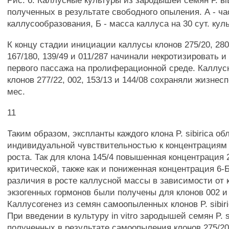
Рис. 6. Каллусные культуры из зародышей семян Р. віЬ
полученных в результате свободного опыления. А - ча
каллусообразования, Б - масса каллуса на 30 сут. кул
К концу стадии инициации каллусы клонов 275/20, 280/
167/180, 139/49 и 011/287 начинали некротизировать и
первого пассажа на пролиферационной среде. Каллус
клонов 277/22, 002, 153/13 и 144/08 сохраняли жизнес
мес.
11
Таким образом, экспланты каждого клона P. sibirica о
индивидуальной чувствительностью к концентрациям
роста. Так для клона 145/4 повышенная концентрация 
критической, также как и пониженная концентрация 6
различия в росте каллусной массы в зависимости от
экзогенных гормонов были получены для клонов 002 и 
Каллусогенез из семян самоопыленных клонов P. sibirica
При введении в культуру in vitro зародышей семян P. si
полученных в результате самоопыления клонов 275/20,