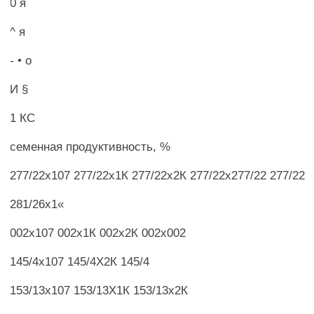
0 я
^ я
- • о
И §
1 КС
семенная продуктивность, %
277/22x107 277/22х1К 277/22х2К 277/22x277/22 277/22
281/26x1«
002x107 002х1К 002х2К 002x002
145/4x107 145/4Х2К 145/4
153/13x107 153/13Х1К 153/13х2К