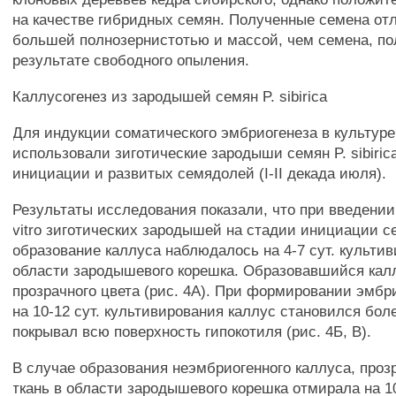
на качестве гибридных семян. Полученные семена от
большей полнозернистотью и массой, чем семена, по
результате свободного опыления.
Каллусогенез из зародышей семян P. sibirica
Для индукции соматического эмбриогенеза в культуре i
использовали зиготические зародыши семян P. sibiric
инициации и развитых семядолей (I-II декада июля).
Результаты исследования показали, что при введении 
vitro зиготических зародышей на стадии инициации с
образование каллуса наблюдалось на 4-7 сут. культи
области зародышевого корешка. Образовавшийся кал
прозрачного цвета (рис. 4А). При формировании эмбр
на 10-12 сут. культивирования каллус становился бол
покрывал всю поверхность гипокотиля (рис. 4Б, В).
В случае образования неэмбриогенного каллуса, проз
ткань в области зародышевого корешка отмирала на 10