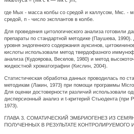
Мкаллуса = (Мк с к — Мк с )/п,
где Мых - масса колбы со средой и каллусом, Мкс. - 
средой, п - число эксплантов в колбе.
Для проведения цитологического анализа готовили д
препараты по стандартной методике (Паушева, 1990).
уровня эндогенного содержания ауксинов, цитокинино
кислоты использовали метод твердофазного иммуно
анализа (Кудоярова, Веселов, 1980) и метод высокоточ
жидкостной хроматографии (Кислин, 2004).
Статистическая обработка данных проводилась по ст
методикам (Лакин, 1973) при помощи программы Micros
Для оценки достоверности различий использовали о
дисперсионный анализ и t-критерий Стьюдента (при Р
1973).
ГЛАВА 3. СОМАТИЧЕСКИЙ ЭМБРИОГЕНЕЗ ИЗ СЕМЯН P
ПОЛУЧЕННЫХ В РЕЗУЛЬТАТЕ КОНТРОЛИРУЕМОГО 