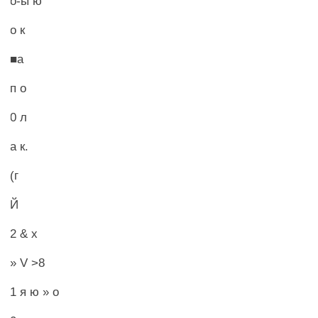
о-ы ю
о к
■а
п о
0 л
а к.
(г
Й
2 & х
» V >8
1 я ю » о