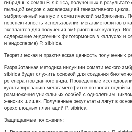
гибридных семян P. sibirica, полученных в результате
пыльцой кедров с акселерацией генеративного цикла,
эмбриогенный каллус и соматический эмбриогенез. П
перспективность использования мегагаметофитов в к
эксплантов для получения эмбриогенных культур. Вп
содержание эндогенных фитогормонов в каллусах и 
и эндосперме) P. sibirica.
Теоретическая и практическая ценность полученных р
Разработанная методика индукции соматического эмбр
sibirica будет служить основой для создания биотехн
регенерантов данного вида. Проведенные исследован
культивированию мегагаметофитов позволят подойти 
размножения уникальных особей с однолетним цикло
женских шишек. Полученные результаты лягут в осно
орехоплодных плантаций Р. sibirica.
Защищаемые положения: