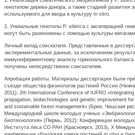
1. Реализация соматического эмбриогенеза у P. sibiric
генотипом дерева-донора, а также стадией развития э
используемого для ввода в культуру in vitro.
2. Уникальные генотипы P. sibirica с акселерацией ген
могут быть размножены с помощью культуры мегагам
Личный вклад соискателя. Представленные в диссер
экспериментальные данные, за исключением результа
иммуноферментному анализу гормонального баланса се
получены непосредственно соискателем.
Апробация работы. Материалы диссертации были пре
съезде общества физиологов растений России (Нижн
2011); 2th International Conference of IUFRO «Integrating
propagation, biotechnologies and genetic improvement for
and sustainable forest management» (Брно, Чешская рес
Международной школе молодых ученых «Эмбриология,
биотехнология» (Пермь, 2012); Конференции молоды
Института леса СО РАН (Красноярск, 2013), X Между
конференции «Биология клеток растений in vitro и би