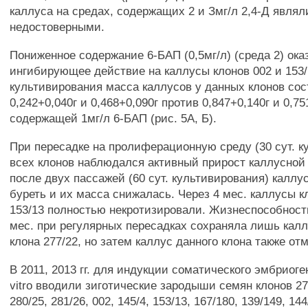
каллуса на средах, содержащих 2 и Змг/л 2,4-Д являл
недостоверными.
Пониженное содержание 6-БАП (0,5мг/л) (среда 2) ока
ингибирующее действие на каллусы клонов 002 и 153/1
культивирования масса каллусов у данных клонов со
0,242+0,040г и 0,468+0,090г против 0,847+0,140г и 0,75
содержащей 1мг/л 6-БАП (рис. 5А, Б).
При пересадке на пролиферационную среду (30 сут. к
всех клонов наблюдался активный прирост каллусной
после двух пассажей (60 сут. культивирования) калл
буреть и их масса снижалась. Через 4 мес. каллусы кл
153/13 полностью некротизировали. Жизнеспособность
мес. при регулярных пересадках сохраняла лишь калл
клона 277/22, но затем каллус данного клона также от
В 2011, 2013 гг. для индукции соматического эмбриоген
vitro вводили зиготические зародыши семян клонов 275
280/25, 281/26, 002, 145/4, 153/13, 167/180, 139/149, 144