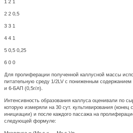
1 2 1
2 2 0,5
3 3 1
4 4 1
5 0,5 0,25
6 0 0
Для пролиферации полученной каллусной массы исп
питательную среду 1/2LV с пониженным содержанием 
и 6-БАП (0,5г/л).
Интенсивность образования каллуса оценивали по сы
которую измеряли на 30 сут. культивирования (конец 
инициации) и после каждого пассажа на пролифераци
следующей формуле: