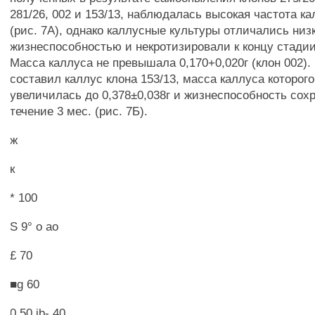
281/26, 002 и 153/13, наблюдалась высокая частота к
(рис. 7А), однако каллусные культуры отличались низ
жизнеспособностью и некротизировали к концу стади
Масса каллуса не превышала 0,170+0,020г (клон 002)
составил каллус клона 153/13, масса каллуса которого
увеличилась до 0,378±0,038г и жизнеспособность сох
течение 3 мес. (рис. 7Б).
ж
к
* 100
S 9° о ао
£ 70
■g 60
0 50 jb- 40