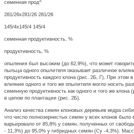
семенная прод^
281/26x281/26 281/26
145/4x145/4 145/4
семенная продуктивность, %
продуктивность, %
опыления был высоким (до 62,9%), что может говорить
пыльца одного опылителя оказывает различное влиян
продуктивность каждого клона (рис. 2Б, Г). При этом 
влияние одного и того же опылителя могло носить раз
семенную продуктивность как одного и того же клона (ри
в целом по плантации (рис. 2Б).
Анализ качества семян клоновых деревьев кедра сиби
что число полнозернистых семян у всех клонов было
варьировало от 85,8% у семян, полученных от свобод
- 11,3%) до 95,0% у гибридных семян (Су -4,3%). Мас