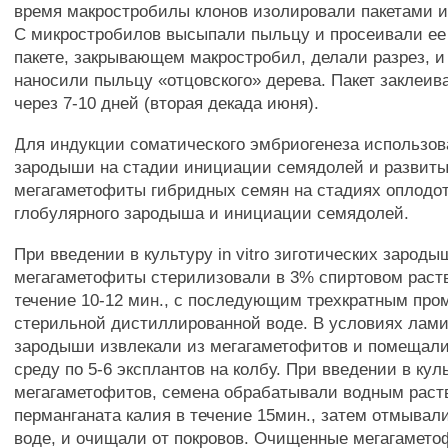
время макростробилы клонов изолировали пакетами и
С микростробилов высыпали пыльцу и просеивали ее
пакете, закрывающем макростробил, делали разрез, и
наносили пыльцу «отцовского» дерева. Пакет заклеив
через 7-10 дней (вторая декада июня).
Для индукции соматического эмбриогенеза использов
зародыши на стадии инициации семядолей и развит
мегагаметофиты гибридных семян на стадиях оплодо
глобулярного зародыша и инициации семядолей.
При введении в культуру in vitro зиготических зароды
мегагаметофиты стерилизовали в 3% спиртовом раст
течение 10-12 мин., с последующим трехкратным пр
стерильной дистиллированной воде. В условиях лами
зародыши извлекали из мегагаметофитов и помещали
среду по 5-6 эксплантов на колбу. При введении в кул
мегагаметофитов, семена обрабатывали водным раст
перманганата калия в течение 15мин., затем отмывал
воде, и очищали от покровов. Очищенные мегагамет