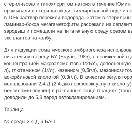
стерилизовали гипохлоритом натрия в течение Юмин.
промывали в стерильной дистиллированной воде и п
в 10% раствор перекиси водорода. Затем в стерильны
ламинар-бокса мегагаметофиты рассекали на сегмент
зародыш и помещали на питательную среду срезом вв
эксплантов на колбу.
Для индукции соматического эмбриогенеза использо
питательную среду ЬУ (Ьцуае, 1985), с пониженной в 
концентрацией макроэлементов (1/2ЬУ), дополненную 
л), глютамином (1г/л), казеином (0,5г/л), мезоинозитом
аскорбиновой кислотой (0,3г/л). В качестве регулятор
использовали 2,4-Д (2,4-дихлорфеноксусную кислоту)
бензиламинопурин) в различных концентрациях (табл.
доводили до 5,8 перед автоклавированием.
Таблица
№ среды 2,4-Д 6-БАП