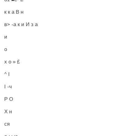
к к а В н
в> -а к и И з а
и
о
х о » £
^ I
I -ч
Р О
X н
ся