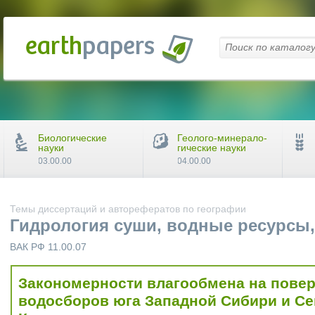
Биологические
Геолого-минерало-
науки
гические науки
03.00.00
04.00.00
Темы диссертаций и авторефератов по географии
Гидрология суши, водные ресурсы
ВАК РФ 11.00.07
Закономерности влагообмена на пове
водосборов юга Западной Сибири и С