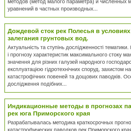
методов (метод малого параметра) и численных 
уравнений в частных производных...
Дождевой сток рек Полесья в условиях
залегания грунтовых вод.
Актуальність та ступінь дослідженності тематики
і прогнозу характеристик максимального стоку м
значення для різних галузей народного господарст
експлуатацією гідротехнічних споруд, захистом на
катастрофічних повеней та дощових паводків. Ос
дослідження подібних...
Индикационные методы в прогнозах па
рек юга Приморского края
Разрабатывалась методика краткосрочных прогн
катастрофических паводков рек Приморского кра