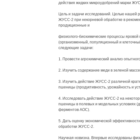
действия жидких микроудобрений марки ЖУС
Цель и задачи исследований. Целью нашей 
ЖУСС-2 при некорневой обработке в рекоме
продукционные и
физиолого-биохимические процессы яровой 
(организменный, популяционный и клеточный
следующие задачи:
1. Провести агрохимический анализ опытного
2. Изучить содержание меди в зеленой масс
3. Изучить действие ЖУСС-2 различной крат
пшеницы (продуктивность, урожайность и уст
4. Исследовать действие ЖУСС-2 на некото
пшеницы в полевых и модельных условиях (
ферментов АОС).
5. Дать оценку экономической эффективност
обработки ЖУСС-2.
Научная новизна. Впервые исследованы фи