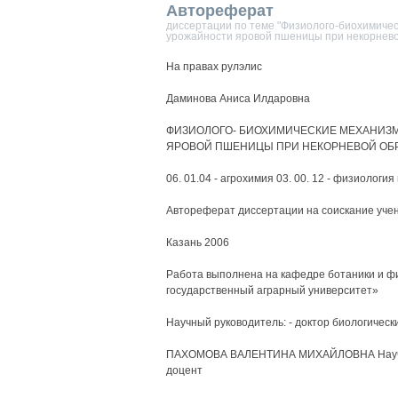
Автореферат
диссертации по теме "Физиолого-биохимичес
урожайности яровой пшеницы при некорнев
На правах рулэлис
Даминова Аниса Илдаровна
ФИЗИОЛОГО- БИОХИМИЧЕСКИЕ МЕХАНИЗ
ЯРОВОЙ ПШЕНИЦЫ ПРИ НЕКОРНЕВОЙ ОБР
06. 01.04 - агрохимия 03. 00. 12 - физиологи
Автореферат диссертации на соискание учен
Казань 2006
Работа выполнена на кафедре ботаники и ф
государственный аграрный университет»
Научный руководитель: - доктор биологическ
ПАХОМОВА ВАЛЕНТИНА МИХАЙЛОВНА Научный 
доцент