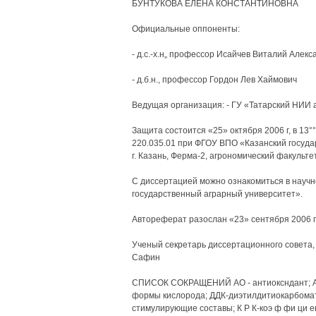
БУНТУКОВА ЕЛЕНА КОНСТАНТИНОВНА
Официальные оппоненты:
- д.с.-х.н„ профессор Исайчев Виталий Алекс
- д.б.н., профессор Гордон Лев Хаймович
Ведущая организация: - ГУ «Татарский НИИ
Защита состоится «25» октября 2006 г, в 13°
220.035.01 при ФГОУ ВПО «Казанский госуда
г. Казань, Ферма-2, агрономический факульте
С диссертацией можно ознакомиться в науч
государственный аграрный университет».
Автореферат разослан «23» сентября 2006 г
Ученый секретарь диссертационного совета, 
Сафин
СПИСОК СОКРАЩЕНИЙ АО - антиоксндант; АО
формы кислорода; ДДК-диэтилдитиокарбомат
стимулирующие составы; К Р К-коэ ф фи ци 