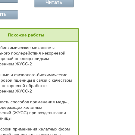
Читать
ить
Похожие работы
-биохимические механизмы
ьного последействия некорневой
 яровой пшеницы жидким
рением ЖУСС-2
нные и физиолого-биохимические
ровой пшеницы в связи с качеством
 некорневой обработке
рением ЖУСС-2
ость способов применения медь-,
одержащих хелатных
рений (ЖУСС) при возделывании
еницы
 сроки применения хелатных форм
ений при возделывании сои в