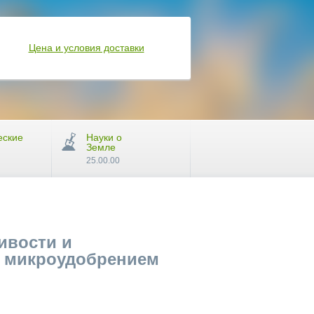
Цена и условия доставки
еские
Науки о
Земле
25.00.00
ивости и
е микроудобрением