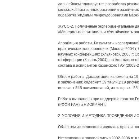
дальнейшем планируется разработка рекоме
сельскохозяйственных растений к различны
обработке жидкими мнкроудобрениями марк
ЖУСС-2. Полученные экспериментальные дан
«Минеральное питание» и «Устойчивость ра
Апробация работы. Результаты исследовани
практических конференциях (Москва, 2004 г; С
научных конференциях (Ульяновск, 2003 г; Оре
конференции (Казань,2004); на ежегодных 
состава и аспирантов Казанского ГАУ (2003-200
Объем работы. Диссертация изложена на 194 
и заключения; содержит 19 таблиц; 19 рисун
включает 546 наименований, из которых - 53
Работа выполнена при поддержке грантов Р
(РФФИ РАН) и НИОКР АНТ.
2. УСЛОВИЯ И МЕТОДИКА ПРОВЕДЕНИЯ 
Объектом исследования являлась яровая пше
Исследования проводились в 2002-2006 гг. 