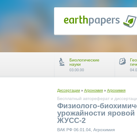
Биологические
Гео
науки
гич
03.00.00
04.
Диссертации
»
Агрономия
»
Агрохимия
Бесплатный автореферат и диссертация
Физиолого-биохимиче
урожайности яровой
ЖУСС-2
ВАК РФ 06.01.04, Агрохимия