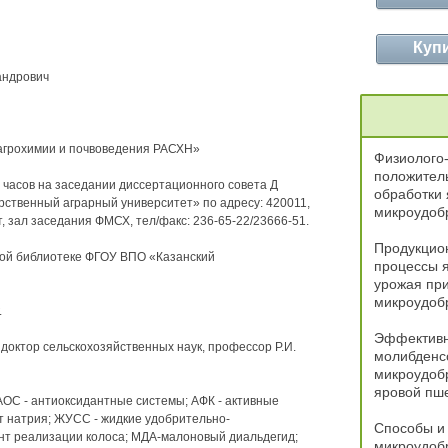
Куп
андрович
 агрохимии и почвоведения РАСХН»
Физиолого
положител
° часов на заседании диссертационного совета Д
обработки
рственный аграрный университет» по адресу: 420011,
микроудоб
т, зал заседания ФМСХ, тел/факс: 236-65-22/23666-51.
Продукцио
ной библиотеке ФГОУ ВПО «Казанский
процессы я
урожая при
микроудоб
.
Эффективн
доктор сельскохозяйственных наук, профессор Р.И.
молибденс
микроудоб
яровой пш
С - антиоксидантные системы; АФК - активные
 натрия; ЖУСС - жидкие удобрительно-
Способы и
ент реализации колоса; МДА-малоновый диальдегид;
микроудобр