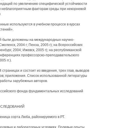
ндаций по увеличению специфической устойчивости
м неблагоприятным факторам среды при некорневой
и
ные используются в учебном процессе в курсах
стений».
й были доложены на международных научно-
моленск, 2004 г; Пенза, 2005 г); на Всероссийских
нбург, 2004; Ижевск, 2005 г); на республиканской
конференциях профессорско-преподавательского
5 гг.).
страницах и состоит из введения, трех глав, выводов
ков; приложения. Список использованной литературы
 работы зарубежных авторов.
оссийского фонда фундаментальных исследований
ИССЛЕДОВАНИЙ
ница сорта Люба, районируемого в РТ.
в полевых и лабораторных условиях. Полевые опыты