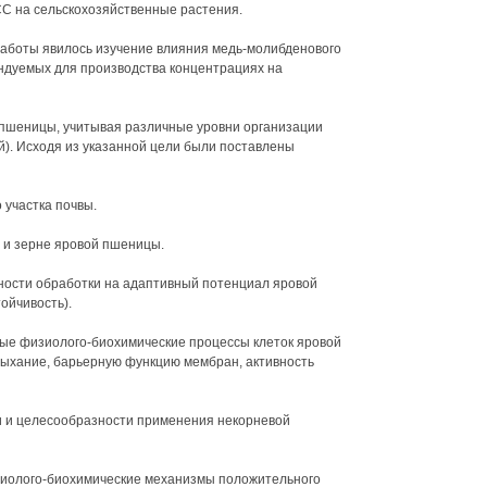
С на сельскохозяйственные растения.
работы явилось изучение влияния медь-молибденового
ндуемых для производства концентрациях на
пшеницы, учитывая различные уровни организации
). Исходя из указанной цели были поставлены
 участка почвы.
е и зерне яровой пшеницы.
ности обработки на адаптивный потенциал яровой
ойчивость).
рые физиолого-биохимические процессы клеток яровой
дыхание, барьерную функцию мембран, активность
и и целесообразности применения некорневой
зиолого-биохимические механизмы положительного