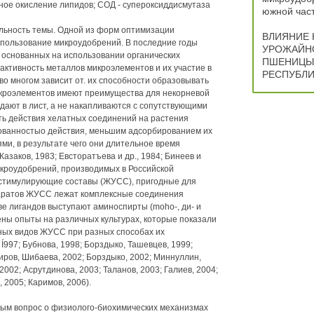
сное окисление липидов; СОД - супероксиддисмутаза
южной част
ность темы. Одной из форм оптимизации
ВЛИЯНИЕ 
спользование микроудобрений. В последние годы
УРОЖАЙНО
 основанных на использовании органических
ПШЕНИЦЫ 
активность металлов микроэлементов и их участие в
РЕСПУБЛИ
о многом зависит от. их способности образовывать
икроэлементов имеют преимущества для некорневой
адают в лист, а не накапливаются с сопутствующими
ть действия хелатных соединений на растения
рованностыо действия, меньшим адсорбированием их
ми, в результате чего они длительное время
азаков, 1983; Евсторатъева и др., 1984; Бинеев и
кроудобрений, производимых в Российской
стимулирующие составы (ЖУСС), пригодные для
аратов ЖУСС лежат комплексные соединения
тве лигандов выступают аминоспирты (moho-, ди- и
ны опыты на различных культурах, которые показали
ых видов ЖУСС при разных способах их
 Í997; Бубнова, 1998; Борздыко, Ташевцев, 1999;
Амиров, Шибаева, 2002; Борздыко, 2002; Миннуллин,
2002; Асрутдинова, 2003; Таланов, 2003; Галиев, 2004;
 2005; Каримов, 2006).
ным вопрос о физиолого-биохимических механизмах