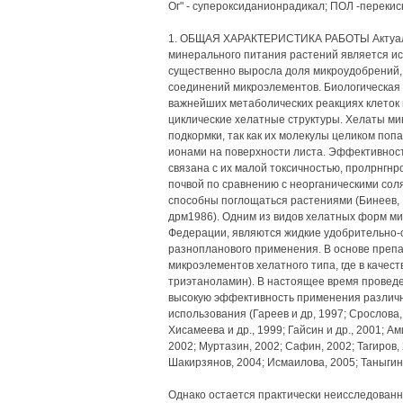
Ог" - супероксиданионрадикал; ПОЛ -переки
1. ОБЩАЯ ХАРАКТЕРИСТИКА РАБОТЫ Актуаль
минерального питания растений является и
существенно выросла доля микроудобрений,
соединений микроэлементов. Биологическая 
важнейших метаболических реакциях клеток в
циклические хелатные структуры. Хелаты м
подкормки, так как их молекулы целиком поп
ионами на поверхности листа. Эффективнос
связана с их малой токсичностью, пролрнгн
почвой по сравнению с неорганическими соля
способны поглощаться растениями (Бинеев, К
дрм1986). Одним из видов хелатных форм ми
Федерации, являются жидкие удобрительно-
разнопланового применения. В основе преп
микроэлементов хелатного типа, где в качес
триэтаноламин). В настоящее время проведе
высокую эффективность применения различн
использования (Гареев и др, 1997; Срослова,
Хисамеева и др., 1999; Гайсин и др., 2001; 
2002; Муртазин, 2002; Сафин, 2002; Тагиров, 
Шакирзянов, 2004; Исмаилова, 2005; Таныгин,
Однако остается практически неисследован