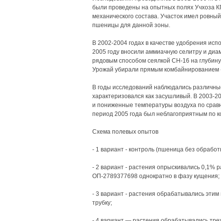
были проведены на опытных полях Учхоза КГ
механического состава. Участок имел ровны
пшеницы для данной зоны.
В 2002-2004 годах в качестве удобрения испол
2005 году вносили аммиачную селитру и диам
рядовым способом сеялкой СН-16 на глубину 5
Урожай убирали прямым комбайнированием 
В годы исследований наблюдались различные
характеризовался как засушливый. В 2003-2
и пониженные температуры воздуха по срав
период 2005 года был неблагоприятным по к
Схема полевых опытов
- 1 вариант - контроль (пшеница без обработк
- 2 вариант - растения опрыскивались 0,1% 
ОП-2789377698 однократно в фазу кущения;
- 3 вариант - растения обрабатывались этим
трубку;
- 4 вариант — растения обрабатывались трех