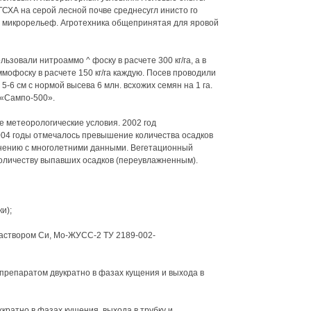
СХА на серой лесной почве среднесугл инисто го
й микрорельеф. Агротехника общепринятая для яровой
ьзовали нитроаммо ^ фоску в расчете 300 кг/га, а в
мофоску в расчете 150 кг/га каждую. Посев проводили
-6 см с нормой высева 6 млн. всхожих семян на 1 га.
«Сампо-500».
 метеорологические условия. 2002 год
004 годы отмечалось превышение количества осадков
нению с многолетними данными. Вегетационный
оличеству выпавших осадков (переувлажненным).
и);
раствором Си, Мо-ЖУСС-2 ТУ 2189-002-
 препаратом двукратно в фазах кущения и выхода в
кратно в фазах кущения, выхода в трубку и