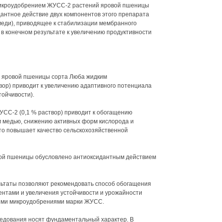
микроудобрением ЖУСС-2 растений яровой пшеницы
дантное действие двух компонентов этого препарата
меди), приводящее к стабилизации мембранного
 в конечном результате к увеличению продуктивности
ка яровой пшеницы сорта Люба жидким
ор) приводит к увеличению адаптивного потенциала
тойчивости).
СС-2 (0,1 % раствор) приводит к обогащению
м медью, снижению активных форм кислорода и
что повышает качество сельскохозяйственной
вой пшеницы обусловлено антиоксидантным действием
льтаты позволяют рекомендовать способ обогащения
нтами и увеличения устойчивости и урожайности
кими микроудобрениями марки ЖУСС.
ледования носят фундаментальный характер. В