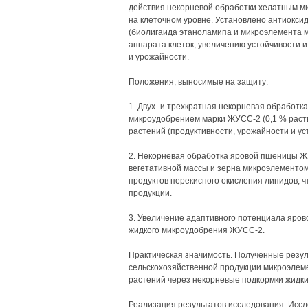
действия некорневой обработки хелатным 
на клеточном уровне. Установлено антиокси
(биолигаида этаноламипа и микроэлемента 
аппарата клеток, увеличению устойчивости и
и урожайности.
Положения, выносимые на защиту:
1. Двух- и трехкратная некорневая обработ
микроудобрением марки ЖУСС-2 (0,1 % раств
растений (продуктивности, урожайности и ус
2. Некорневая обработка яровой пшеницы ЖУ
вегетативной массы и зерна микроэлементо
продуктов перекисного окисления липидов, 
продукции.
3. Увеличение адаптивного потенциала яро
жидкого микроудобрения ЖУСС-2.
Практическая значимость. Полученные резу
сельскохозяйственной продукции микроэлеме
растений через некорневые подкормки жид
Реализация результатов исследования. Исс