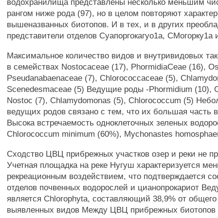
водохранилища представлены несколько меньшим чи
рангом ниже рода (97), но в целом повторяют характе
вышеназванных биотопов. И в тех, и в других преобл
представители отделов Суапоргокагуо1а, СМогорку1а
Максимальное количество видов и внутривидовых та
в семействах Nostocaceae (17), PhormidiaCeae (16), Osci
Pseudanabaenaceae (7), Chlorococcaceae (5), Chlamydo
Scenedesmaceae (5) Ведущие роды -Phormidium (10), Osc
Nostoc (7), Chlamydomonas (5), Chlorococcum (5) Неб
ведущих родов связано с тем, что их большая часть 
Высока встречаемость одноклеточных зеленых водоро
Chlorococcum minimum (60%), Mychonastes homosphaer
Сходство ЦВЦ прибрежных участков озер и реки не 
Учетная площадка на реке Нугуш характеризуется ме
рекреационным воздействием, что подтверждается с
отделов почвенных водорослей и цианопрокариот Ве
является Chlorophyta, составляющий 38,9% от общего
выявленных видов Между ЦВЦ прибрежных биотопов