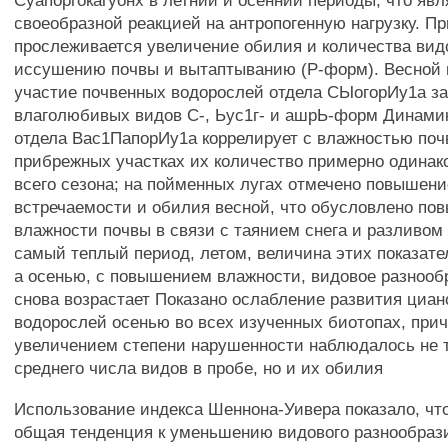
Суапоргокагуонх в летний и осенний периоды, что явл
своеобразной реакцией на антропогенную нагрузку. П
прослеживается увеличение обилия и количества вид
иссушению почвы и вытаптыванию (Р-форм). Весной
участие почвенных водорослей отдела СЫогорИу1а за
влаголюбивых видов С-, Ьус1г- и ашрЬ-форм Динами
отдела Вас1ПапорИу1а коррелирует с влажностью почв
прибрежных участках их количество примерно одинако
всего сезона; на пойменных лугах отмечено повышени
встречаемости и обилия весной, что обусловлено п
влажности почвы в связи с таянием снега и разливом
самый теплый период, летом, величина этих показате
а осенью, с повышением влажности, видовое разнооб
снова возрастает Показано ослабление развития циан
водорослей осенью во всех изученных биотопах, при
увеличением степени нарушенности наблюдалось не 
среднего числа видов в пробе, но и их обилия
Использование индекса Шеннона-Уивера показало, чт
общая тенденция к уменьшению видового разнообрази