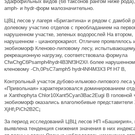
эдафофильных видов (68 таксонов рангом ниже рода),
amph- и hydr-форм малозначительно.
ЦВЦ лесов у лагеря «Бригантина» и рядом с дамбой 
долевому участию отделов с преобладанием на перво
нарушенном участке, зеленых водорослей На втором,
нарушенном - цианопрокариот. Отличие проявлялось и
экобиоморф Кленово-липовому лесу, испытывающем
рекреационную нагрузку, соответствовала формула
CfwChgC6Psamph4hydr4B3Nf3H2Xi\ более нарушенном
кленовому -Ch,0PsC7amph5 hydr4Nf4M3X3 Pf Н7 В,
Контрольный участок дубово-ильмово-липового леса 
«Привольная» характеризовался доминированием отде
и Xanthophyta Chlor10Xant5Cyan3Bac2Eugi В головной 
экобиоморф оказались влаголюбивые представители 
XjHf¡PiCh2B2C¡
За период исследований ЦВЦ лесов НП «Башкирия»,
выявлена тенденция снижения значения в них индекс