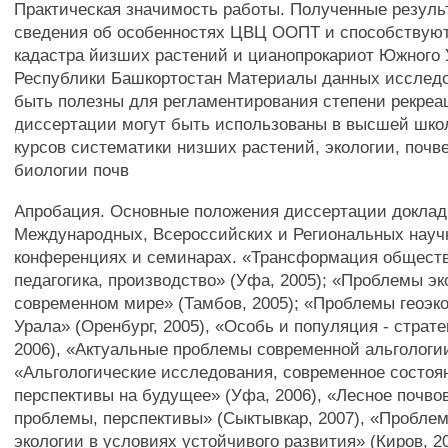
Практическая значимость работы. Полученные резул
сведения об особенностях ЦВЦ ООПТ и способствую
кадастра йизших растений и цианопрокариот Южного 
Республики Башкортостан Материалы данных исслед
быть полезны для регламентирования степени рекре
диссертации могут быть использованы в высшей шко
курсов систематики низших растений, экологии, почв
биологии почв
Апробация. Основные положения диссертации докла
Международных, Всероссийских и Региональных науч
конференциях и семинарах. «Трансформация общества
педагогика, производство» (Уфа, 2005); «Проблемы эк
современном мире» (Тамбов, 2005); «Проблемы геоэк
Урала» (Оренбург, 2005), «Особь и популяция - страт
2006), «Актуальные проблемы современной альгологии
«Альгологические исследования, современное состоя
перспективы на будущее» (Уфа, 2006), «Лесное почвов
проблемы, перспективы» (Сыктывкар, 2007), «Пробле
экологии в условиях устойчивого развития» (Киров, 