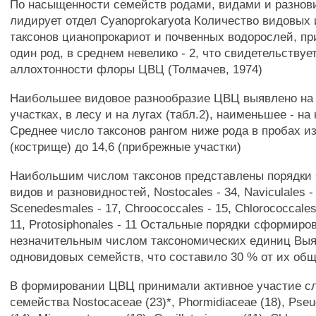
По насыщенности семейств родами, видами и разно
лидирует отдел Cyanoprokaryota Количество видовых
таксонов цианопрокариот и почвенных водорослей, п
один род, в среднем невелико - 2, что свидетельствуе
аллохтонности флоры ЦВЦ (Толмачев, 1974)
Наибольшее видовое разнообразие ЦВЦ выявлено на
участках, в лесу и на лугах (табл.2), наименьшее - на
Среднее число таксонов рангом ниже рода в пробах и
(кострище) до 14,6 (прибрежные участки)
Наибольшим числом таксонов представлены порядки Osc
видов и разновидностей, Nostocales - 34, Naviculales -
Scenedesmales - 17, Chroococcales - 15, Chlorococcales 
11, Protosiphonales - 11 Остальные порядки сформиро
незначительным числом таксономических единиц Выя
одновидовых семейств, что составило 30 % от их общ
В формировании ЦВЦ принимали активное участие 
семейства Nostocaceae (23)*, Phormidiaceae (18), Pse