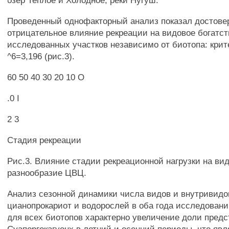
озер Теплое и Холодное, реки Нугуш.
Проведенный однофакторный анализ показал достове
отрицательное влияние рекреации на видовое богатс
исследованных участков независимо от биотопа: крит
^6=3,196 (рис.3).
60 50 40 30 20 10 О
.0 I
2 3
Стадия рекреации
Рис.3. Влияние стадии рекреационной нагрузки на ви
разнообразие ЦВЦ.
Анализ сезонной динамики числа видов и внутривидо
цианопрокариот и водорослей в оба года исследовани
для всех биотопов характерно увеличение доли пред