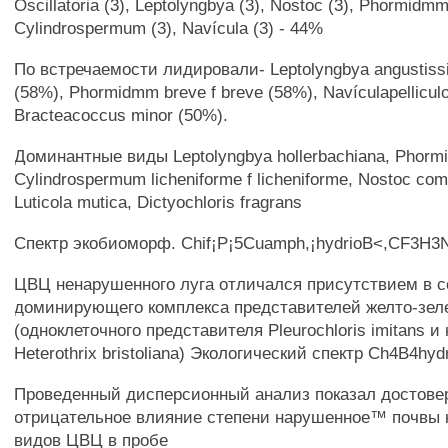
Oscillatoria (3), Leptolyngbya (3), Nostoc (3), Phormidmm
Cylindrospermum (3), Navícula (3) - 44%
По встречаемости лидировали- Leptolyngbya angustissi
(58%), Phormidmm breve f breve (58%), Navículapellicul
Bracteacoccus minor (50%).
Доминантные виды Leptolyngbya hollerbachiana, Phorm
Cylindrospermum licheniforme f licheniforme, Nostoc c
Luticola mutica, Dictyochloris fragrans
Спектр экобиоморф. Chif¡P¡5Cuamph,¡hydrioB<,CF3H3
ЦВЦ ненарушенного луга отличался присутствием в с
доминирующего комплекса представителей желто-зел
(одноклеточного представителя Pleurochloris imitans и
Heterothrix bristoliana) Экологический спектр Ch4B4hy
Проведенный дисперсионный анализ показал достове
отрицательное влияние степени нарушенное™ почвы 
видов ЦВЦ в пробе