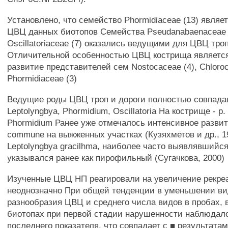
Установлено, что семейство Phormidiaceae (13) явля
ЦВЦ данных биотопов Семейства Pseudanabaenaceae 
Oscillatoriaceae (7) оказались ведущими для ЦВЦ троп
Отличительной особенностью ЦВЦ кострища являетс
развитие представителей сем Nostocaceae (4), Chloroc
Phormidiaceae (3)
Ведущие роды ЦВЦ троп и дороги полностью совпадаю
Leptolyngbya, Phormidium, Oscillatoria На кострище - p.
Phormidium Ранее уже отмечалось интенсивное развит
commune на выжженных участках (Кузяхметов и др., 1
Leptolyngbya gracilhma, наиболее часто выявлявшийся
указывался ранее как пирофильный (Сугачкова, 2000)
Изученные ЦВЦ НП реагировали на увеличение рекре
неоднозначно При общей тенденции в уменьшении ви
разнообразия ЦВЦ и среднего числа видов в пробах, 
биотопах при первой стадии нарушенности наблюдал
последнего показателя, что совпадает с ■ результата