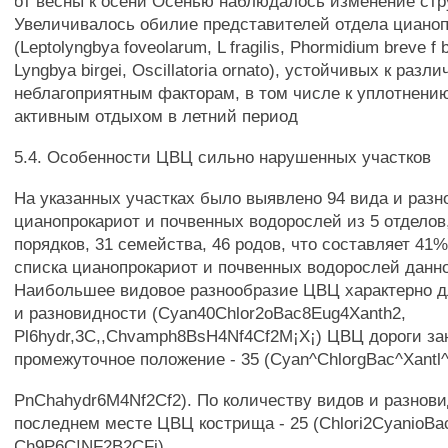
от весны к осени Осенью наблюдалось изменение ст
Увеличивалось обилие представителей отдела циано
(Leptolyngbya foveolarum, L fragilis, Phormidium breve f 
Lyngbya birgei, Oscillatoria ornato), устойчивых к разл
неблагоприятным факторам, в том числе к уплотнению
активным отдыхом в летний период
5.4. Особенности ЦВЦ сильно нарушенных участков
На указанных участках было выявлено 94 вида и раз
цианопрокариот и почвенных водорослей из 5 отделов,
порядков, 31 семейства, 46 родов, что составляет 41
списка цианопрокариот и почвенных водорослей дан
Наибольшее видовое разнообразие ЦВЦ характерно дл
и разновидности (Cyan40Chlor2oBac8Eug4Xanth2,
Pl6hydr,3C,,Chvamph8BsH4Nf4Cf2M¡X¡) ЦВЦ дороги за
промежуточное положение - 35 (Cyan^ChlorgBac^Xantl^
PnChahydr6M4Nf2Cf2). По количеству видов и разнови
последнем месте ЦВЦ кострища - 25 (Chlori2CyanioBac
Ch9P6C!NF2B2CFi).