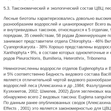
5.3. Таксономический и экологический состав ЦВЦ ле
Лесные биотопы характеризовались довольно высок
разнообразием водорослей и цианопрокариот Всего в
и внутривидовых таксонов, относящихся к 5 отделам, 
порядкам, 35 семействам, 58 родам Доминирующее п
занимают представители отдела Chlorophyta - 46% Вк
Cyanoprokaryota - 38% Хорошо представлены водорос
Xanthophyta • 9%, в составе которых одноклеточные 
родов Pleurochloris, Bumilleria, Heterothrix, Tribonema
Немногочисленны водоросли отделов Euglenophyta и Ba
и 5% соответственно Бедность видового состава Bacill
является отличительной чертой видового разнообраз
водорослей леса (Алексахина и др ,1984; Фазлутдинов
Кузяхметов, 2002; Шмелев, 2002) Доля эвгленовых ма
обнаружено всего 2 видовых таксона: Euglena sanguínea
По данным ранее опубликованных сводок (Алексахина,
Effects , 2001) это является закономерностью для ЦВ