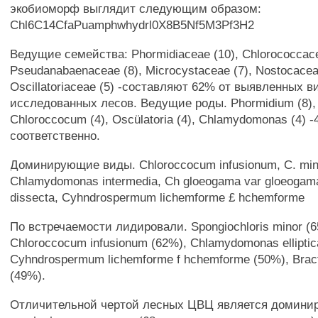
экобиоморф выглядит следующим образом:
Chl6C14CfaPuamphwhydrl0X8B5Nf5M3Pf3H2
Ведущие семейства: Phormidiaceae (10), Chlorococcace
Pseudanabaenaceae (8), Microcystaceae (7), Nostocacea
Oscillatoriaceae (5) -составляют 62% от выявленных 
исследованных лесов. Ведущие роды. Phormidium (8), L
Chloroccocum (4), Oscülatoria (4), Chlamydomonas (4) 
соответственно.
Доминирующие виды. Chloroccocum infusionum, С. mi
Chlamydomonas intermedia, Ch gloeogama var gloeogama
dissecta, Cyhndrospermum lichemforme £ hchemforme
По встречаемости лидировали. Spongiochloris minor (
Chloroccocum infusionum (62%), Chlamydomonas elliptic
Cyhndrospermum lichemforme f hchemforme (50%), Brac
(49%).
Отличительной чертой лесных ЦВЦ является домини