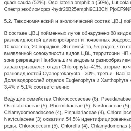
quadricauda (52%), Oscillatoria amphibia (50%), Luticola
Спектр экобиоморф -hydr26B25amphi9C13ChiiP|oCF9
5.2. Таксономический и экологический состав ЦВЦ по
В составе ЦВЦ пойменных лугов обнаружено 88 видов
разновидностей цианопрокариот и почвенных водоросл
10 классов, 20 порядков, 36 семейств, 55 родов, что 
выявленной совокупности видов ЦВЦ территории НП 
зоне рекреации Наибольшим видовым разнообразием
характеризовался отдел Chlorophyta -41%, вторые по 
разновидностей Cyanoprokaryota - 30%, третьи -Bacillar
Доля водорослей отделов Euglenophyta и Xanthophyta 
3,4% и 5,1% соответственно
Ведущие семейства Chlorococcaceae (8), Pseudanabaen
Oscillatoriaceae (5), Phormidiaceae (5), Nostocaceae (5),
Chlamydomonadaceae (4), Pinnulariaceae (4), Chlorellace
Navtculaceae (3) охватили 54,5% идентифицированны
роды. Chlorococcum (5), Chlorella (4), Chlamydomonas (4)