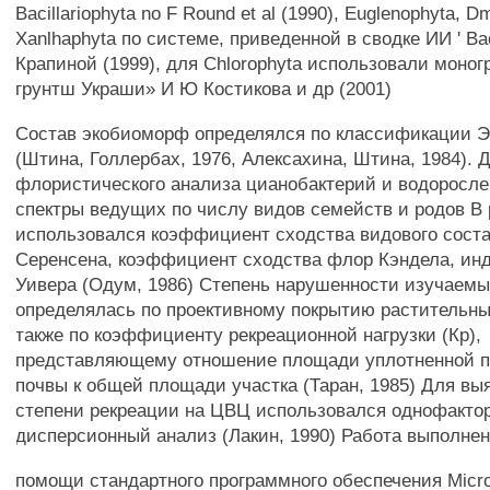
Bacillariophyta no F Round et al (1990), Euglenophyta, D
Xanlhaphyta по системе, приведенной в сводке ИИ ' В
Крапиной (1999), для Chlorophyta использовали моно
грунтш Украши» И Ю Костикова и др (2001)
Состав экобиоморф определялся по классификации 
(Штина, Голлербах, 1976, Алексахина, Штина, 1984). 
флористического анализа цианобактерий и водоросл
спектры ведущих по числу видов семейств и родов В
использовался коэффициент сходства видового сост
Серенсена, коэффициент сходства флор Кэндела, ин
Уивера (Одум, 1986) Степень нарушенности изучаемы
определялась по проективному покрытию растительны
также по коэффициенту рекреационной нагрузки (Кр),
представляющему отношение площади уплотненной п
почвы к общей площади участка (Таран, 1985) Для в
степени рекреации на ЦВЦ использовался однофакто
дисперсионный анализ (Лакин, 1990) Работа выполнен
помощи стандартного программного обеспечения Micros