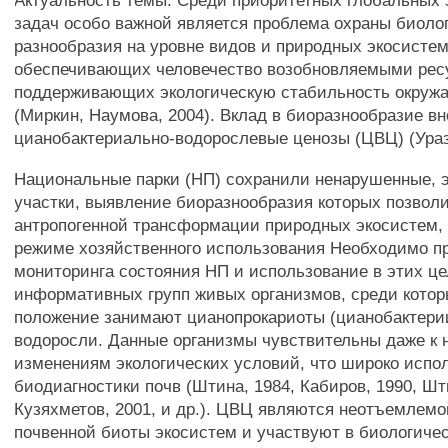
Актуальность темы. Среди приоритетных глобальных 
задач особо важной является проблема охраны биоло
разнообразия на уровне видов и природных экосистем
обеспечивающих человечество возобновляемыми рес
поддерживающих экологическую стабильность окру
(Миркин, Наумова, 2004). Вклад в биоразнообразие вн
цианобактериально-водорослевые ценозы (ЦВЦ) (Ураз
Национальные парки (НП) сохранили ненарушенные, 
участки, выявление биоразнообразия которых позвол
антропогенной трансформации природных экосистем,
режиме хозяйственного использования Необходимо п
мониторинга состояния НП и использование в этих ц
информативных групп живых организмов, среди котор
положение занимают цианопрокариоты (цианобактери
водоросли. Данные организмы чувствительны даже к
изменениям экологических условий, что широко испо
биодиагностики почв (Штина, 1984, Кабиров, 1990, Шти
Кузяхметов, 2001, и др.). ЦВЦ являются неотъемлем
почвенной биоты экосистем и участвуют в биологичес