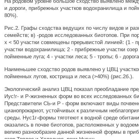
На родовом уровне большое сходство выявлено меж
и дороги, прибрежных участков водохранилища и пой
80%).
Рис.2. Графы сходства ведущих по числу видов и разн
семейств; в) -родов исследованных биотопов. При по
х < 50 участки совмещены прерывистой линией: (1 - 
участки водохранилища; 2 - прибрежные участки озер и
пойменные луга; 4 - участки леса; 5 - тропы; 6 - дорога
Наименьшее сходство родов выявлено у ЦВЦ участко
пойменных лугов, кострища и леса (>40%) (рис.2б.).
Экологический анализ ЦВЦ показал преобладание пре
Иус!г- и Р-жизненных форм во всех исследованных би
Представители СЬ-и Р - форм включают виды почвен
цианопрокариот, устойчивых к различным неблагопр
среды. Нус1г-формы тяготеют к водной среде обитани
оказались в почве биотопов, расположенных у водоем
велико разнообразие данной жизненной формы в при