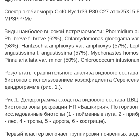
Спектр экобиоморф Ск40 Иус1г39 Р30 С27 атрк25Х15 В
МР3РР7Ме
Виды наиболее высокой встречаемости: Phormidium au
Ph. breve f. breve (62%), Chlamydomonas gloeogama va
(58%), Hantzschia amphioxys var. amphioxys (57%), Lep
angustissima f. angustissima (57%), Mychonastes homos
Pinnularia lata var. minor (50%), Chloroccocum infusionu
Результаты сравнительного анализа видового состав
биотопов с использованием коэффициента Серенсена
дендрограмме (рис. 1.).
Рис.1. Дендрограмма сходства видового состава ЦВ
биотопов зоны рекреации НП «Башкирия». По горизон
исследованные биотопы (1 - пойменные луга, 2 - приб
- лес, 4 - тропы, 5 - дорога, 6 - кострище).
Первый кластер включает группировки почвенных вод