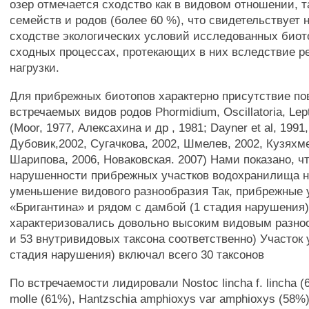
озер отмечается сходство как в видовом отношении, т
семейств и родов (более 60 %), что свидетельствует н
сходстве экологических условий исследованных биото
сходных процессах, протекающих в них вследствие р
нагрузки.
Для прибрежных биотопов характерно присутствие по
встречаемых видов родов Phormidium, Oscillatoria, Lep
(Moor, 1977, Алексахина и др , 1981; Dayner et al, 1991
Дубовик,2002, Сугачкова, 2002, Шмелев, 2002, Кузяхме
Шарипова, 2006, Новаковская. 2007) Нами показано, ч
нарушенности прибрежных участков водохранилища 
уменьшение видового разнообразия Так, прибрежные у
«Бригантина» и рядом с дамбой (1 стадия нарушения
характеризовались довольно высоким видовым разно
и 53 внутривидовых таксона соответственно) Участок 
стадия нарушения) включал всего 30 таксонов
По встречаемости лидировали Nostoc lincha f. lincha 
molle (61%), Hantzschia amphioxys var amphioxys (58