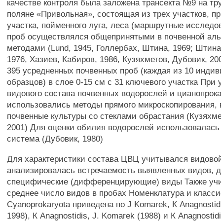
качестве контроля была заложена трансекта №9 на тр
поляне «Привольная», состоящая из трех участков, п
участка, пойменного луга, леса (маршрутные исследо
проб осуществлялся общепринятыми в почвенной аль
методами (Lund, 1945, Голлербах, Штина, 1969; Штина
1976, Хазиев, Кабиров, 1986, Кузяхметов, Дубовик, 2
395 усредненных почвенных проб (каждая из 10 инди
образцов) в слое 0-15 см с 31 ключевого участка При
видового состава почвенных водорослей и цианопрок
использовались методы прямого микроскопирования, 
почвенные культуры со стеклами обрастания (Кузяхме
2001) Для оценки обилия водорослей использовалась
система (Дубовик, 1980)
Для характеристики состава ЦВЦ учитывался видовой
анализировалась встречаемость выявленных видов, 
специфические (дифференцирующие) виды Также уч
среднее число видов в пробах Номенклатура и класс
Cyanoprokaryota приведена по J Komarek, К Anagnostidi
1998), К Anagnostidis, J. Komarek (1988) и К Anagnostidi