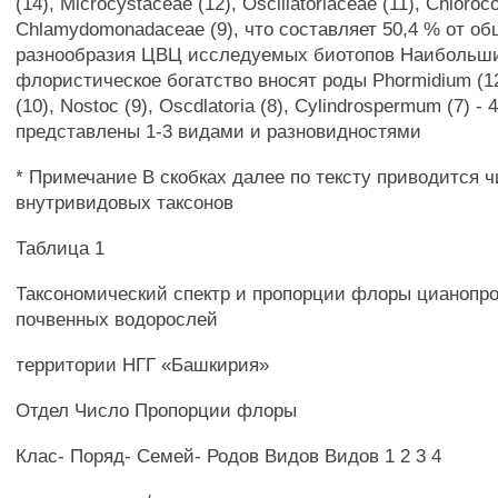
(14), Microcystaceae (12), Oscillatoriaceae (11), Chloroc
Chlamydomonadaceae (9), что составляет 50,4 % от об
разнообразия ЦВЦ исследуемых биотопов Наибольши
флористическое богатство вносят роды Phormidium (12
(10), Nostoc (9), Oscdlatoria (8), Cylindrospermum (7) 
представлены 1-3 видами и разновидностями
* Примечание В скобках далее по тексту приводится 
внутривидовых таксонов
Таблица 1
Таксономический спектр и пропорции флоры цианопро
почвенных водорослей
территории НГГ «Башкирия»
Отдел Число Пропорции флоры
Клас- Поряд- Семей- Родов Видов Видов 1 2 3 4