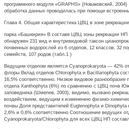
программного модуля «GRAPHS» (Новаковский, 2004)
обработка данных проводилась при помощи встроенн
Глава 4. Общая характеристика ЦВЦ в зоне рекреаци
парка «Башкирия» В составе ЦВЦ зоны рекреации НП
обнаружен 231 вид и внутривидовой таксон цианопрок
почвенных водорослей из 6 отделов, 12 классов, 32 по
семейств, 107 родов (табл.1 )
Ведущим отделом является Cyanoprokaryota — 42% о
флоры Вклад отделов Chlorophyta и Bacillariophyta со
16,5% соответственно. Низкое видовое разнообразие 
отдела Xanthophyta (6%) по сравнению с ЦВЦ почв Ю
заповедника (Шмелев, 2003), видимо, вызвано рекре
воздействием, ведущим к изменению физико-химичес
почвы Доля представителей Euglenophyta и Dinophyta 
2,6% и 0,6% соответственно Соотношение ведущих от
Cyanoprokaryota/Chlorophyta для всех ЦВЦ НП составля