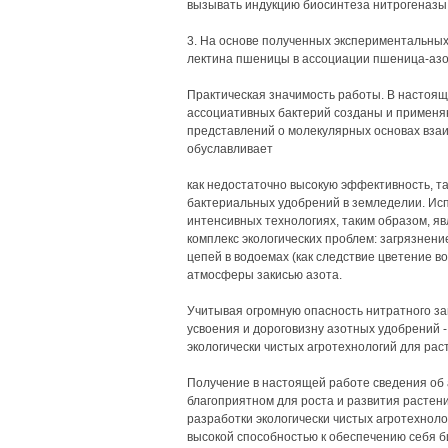
вызывать индукцию биосинтеза нитрогеназы и 
3. На основе полученных экспериментальных
лектина пшеницы в ассоциации пшеница-азо
Практическая значимость работы. В настоящ
ассоциативных бактерий созданы и применяю
представлений о молекулярных основах вза
обуславливает
как недостаточно высокую эффективность, т
бактериальных удобрений в земледелии. Ис
интенсивных технологиях, таким образом, яв
комплекс экологических проблем: загрязнение
цепей в водоемах (как следствие цветение в
атмосферы закисью азота.
Учитывая огромную опасность нитратного за
усвоения и дороговизну азотных удобрений 
экологически чистых агротехнологий для рас
Получение в настоящей работе сведения об
благоприятном для роста и развития растени
разработки экологически чистых агротехноло
высокой способностью к обеспечению себя б