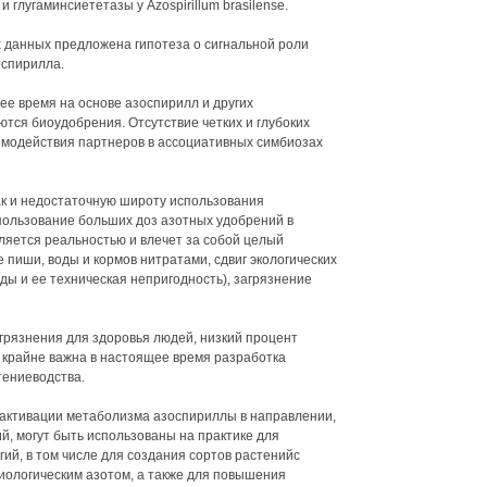
глугаминсиететазы у Azospirillum brasilense.
 данных предложена гипотеза о сигнальной роли
спирилла.
ее время на основе азоспирилл и других
тся биоудобрения. Отсутствие четких и глубоких
имодействия партнеров в ассоциативных симбиозах
ак и недостаточную широту использования
пользование больших доз азотных удобрений в
ляется реальностью и влечет за собой целый
 пиши, воды и кормов нитратами, сдвиг экологических
оды и ее техническая непригодность), загрязнение
грязнения для здоровья людей, низкий процент
- крайне важна в настоящее время разработка
тениеводства.
 активации метаболизма азоспириллы в направлении,
й, могут быть использованы на практике для
гий, в том числе для создания сортов растенийс
иологическим азотом, а также для повышения