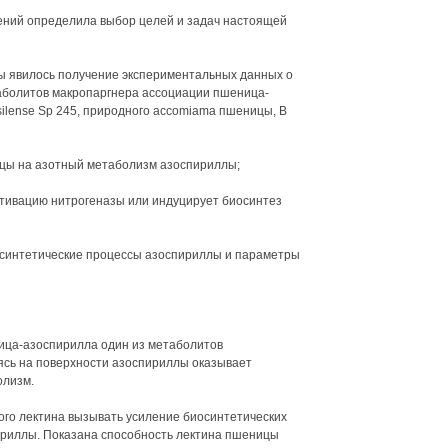
ений определила выбор целей и задач настоящей
ы явилось получение экспериментальных данных о
таболитов макропаргнера ассоциации пшеница-
silense Sp 245, природного accomiama пшеницы, В
ицы на азотный метаболизм азоспириллы;
ктивацию нитрогеназы или индуцирует биосинтез
осинтетические процессы азоспириллы и параметры
ница-азоспирилла один из метаболитов
ясь на поверхности азоспириллы оказывает
олизм.
ого лектина вызывать усиление биосинтетических
ириллы. Показана способность лектина пшеницы