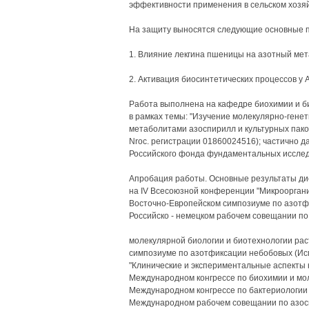
эффективности применения в сельском хозяй
На защиту выносятся следующие основные 
1. Влияние лекгина пшеницы на азотный мета
2. Активация биосинтетических процессов у A
Работа выполнена на кафедре биохимии и 
в рамках темы: "Изучение молекулярно-генет
метаболитами азоспирилл и культурных паков
Nroc. регистрации 01860024516); частично 
Российского фонда фундаментальных исследо
Апробация работы. Основные результаты ди
на IV Всесоюзной конференции "Микроорганизм
Восточно-Европейском симпозиуме по азотфикс
Российско - немецком рабочем совещании по
молекулярной биологии и биотехнологии раст
симпозиуме по азотфиксации небобовых (Исм
"Клинические и экспериментальные аспекты к
Международном конгрессе по биохимии и мол
Международном конгрессе по бактериологии 
Международном рабочем совещании по азос