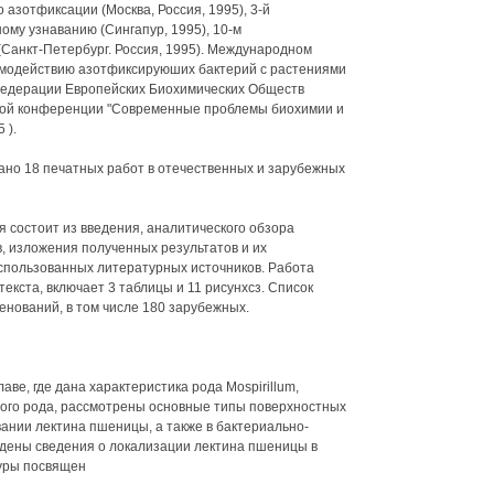
о азотфиксации (Москва, Россия, 1995), 3-й
му узнаванию (Сингапур, 1995), 10-м
Санкт-Петербург. Россия, 1995). Международном
модействию азотфиксируюших бактерий с растениями
 Федерации Европейских Биохимических Обществ
дной конференции "Современные проблемы биохимии и
 ).
ано 18 печатных работ в отечественных и зарубежных
 состоит из введения, аналитического обзора
, изложения полученных результатов и их
использованных литературных источников. Работа
екста, включает 3 таблицы и 11 рисунхсз. Список
нований, в том числе 180 зарубежных.
ве, где дана характеристика рода Mospirillum,
того рода, рассмотрены основные типы поверхностных
вании лектина пшеницы, а также в бактериально-
едены сведения о локализации лектина пшеницы в
туры посвящен