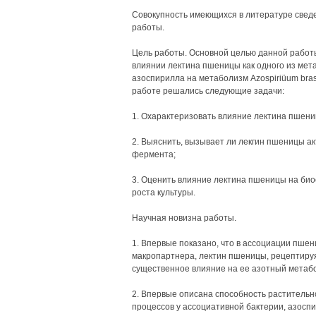
Совокупность имеющихся в литературе свед
работы.
Цель работы. Основной целью данной работ
влиянии лектина пшеницы как одного из ме
азоспирилла на метаболизм Azospiriüum bra
работе решались следующие задачи:
1. Охарактеризовать влияние лектина пшен
2. Выяснить, вызывает ли лекгин пшеницы а
фермента;
3. Оценить влияние лектина пшеницы на би
роста культуры.
Научная новизна работы.
1. Впервые показано, что в ассоциации пше
макропартнера, лектин пшеницы, рецептиру
существенное влияние на ее азотный метаб
2. Впервые описана способность растительн
процессов у ассоциативной бактерии, азосп