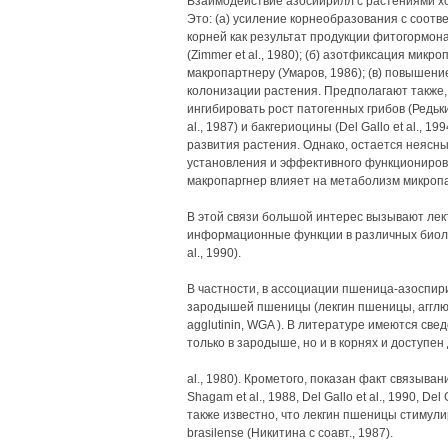
Взаимодействие азосиирилл с растениями х
Это: (а) усиление корнеобразования с соот
корней как результат продукции фитогормон
(Zimmer et al., 1980); (б) азотфиксация микр
макропартнеру (Умаров, 1986); (в) повышени
колонизации растения. Предполагают также, 
ингибировать рост патогенных грибов (Редьк
al., 1987) и бакгериоцины (Del Gallo et al., 1
развития растения. Однако, остается неясны
установления и эффективного функциониров
макропаргнер влияет на метаболизм микропа
В этой связи большой интерес вызывают лект
информационные функции в различных биологич
al., 1990).
В частности, в ассоциации пшеница-азоспир
зародышей пшеницы (лекгин пшеницы, агглю
agglutinin, WGA ). В литературе имеются све
только в зародыше, но и в корнях и доступен 
al., 1980). Крометого, показан факт связыв
Shagam et al., 1988, Del Gallo et al., 1990, De
также известно, что лекгин пшеницы стимули
brasilense (Никитина с соавт., 1987).