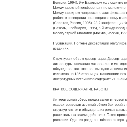
Венгрия, 1994), 9-м Баховском коллоквиуме п
Международной конференции по молекулярно
Международном конгрессе по азлтфиксашш (
рабочем совещании по ассоциативному взаи
(Саратов, Россия, 1995). 23-й конференции
(Базель, Швейцария, 1995), 6-й междунаро
молекулярной биологии (Москва, Россия, 1995
Публикации. По теме диссертации опубликов
изданиях.
Структура и объем диссертации. Диссертация
литературы, описания материалов и методов
обсуждения, заключения, выводов и списка 
изложена на 135 страницах .машинописного т
лшературных источников содержит 210 наиме
КРАТКОЕ СОДЕРЖАНИЕ РАБОТЫ
Литературный обзор представлен в первой гла
охарактеризован азотный обмен бактерий э
структур клеток и обсуждена их роль в связы
растительных взаимодействиях. Также прив
растении. Один из разделов обзора литера