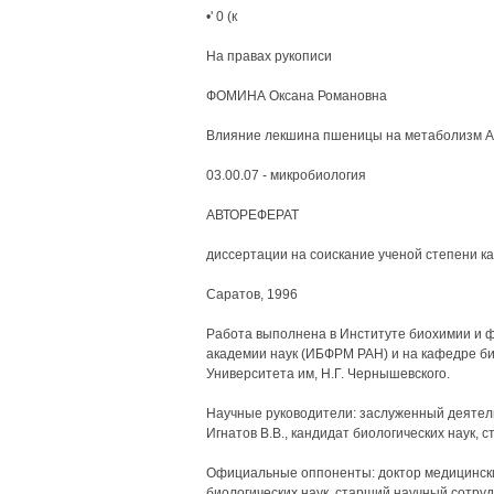
•' 0 (к
На правах рукописи
ФОМИНА Оксана Романовна
Влияние лекшина пшеницы на метаболизм Аг
03.00.07 - микробиология
АВТОРЕФЕРАТ
диссертации на соискание ученой степени ка
Саратов, 1996
Работа выполнена в Институте биохимии и ф
академии наук (ИБФРМ РАН) и на кафедре би
Университета им, Н.Г. Чернышевского.
Научные руководители: заслуженный деятель
Игнатов В.В., кандидат биологических наук, 
Официальные оппоненты: доктор медицинских
биологических наук, старший научный сотруд