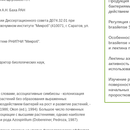
Продукция 
бактериями
 А.Н. Баха РАН
действием
нии Диссертационного совета Д074.32.01 при
Регуляция 
очумном институте "Микроб" (410071, г. Саратов, ул.
brasilense
Особенност
отеке РНИПЧИ "Микроб".
brasilense
и лектина
Лектины аз
октор биологических наук,
активность
использов
Изучение 
поверхност
начальных 
и словами, ассоциативные симбиозы - колонизация
проростко
 растений без образования выраженных
воздействием бактерий на рост и развитие растений, -
986; Okon (ed.), 1994). Большое число почвенных
социации с высшими растениями, однако наиболее
ода Azospirillum (Dobereiner, Pedroza, 1987).