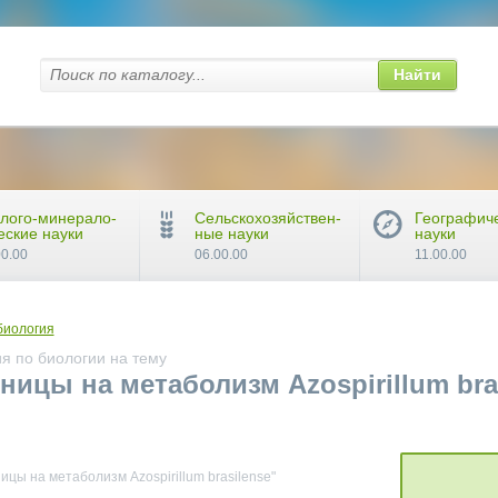
Найти
лого-минерало-
Сельскохозяйствен-
Географич
еские науки
ные науки
науки
00.00
06.00.00
11.00.00
биология
я по биологии на тему
ицы на метаболизм Azospirillum bra
цы на метаболизм Azospirillum brasilense"