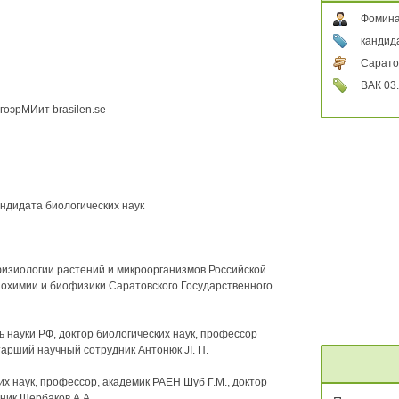
Фомина
кандида
Сарато
ВАК 03.
оэрМИит brasilen.se
ндидата биологических наук
изиологии растений и микроорганизмов Российской
охимии и биофизики Саратовского Государственного
 науки РФ, доктор биологических наук, профессор
старший научный сотрудник Антонюк JI. П.
 наук, профессор, академик РАЕН Шуб Г.М., доктор
ник Щербаков А.А.