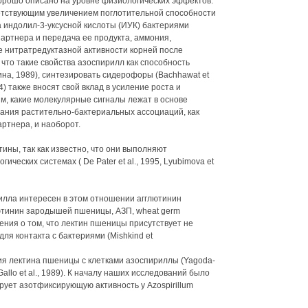
орошо описано на уровне физиологических эффектов.
ветствующим увеличением поглотительной способности
а индолил-3-уксусной кислоты (ИУК) бактериями
опартнера и передача ее продукта, аммония,
е нитратредуктазной активности корней после
что такие свойства азоспирилл как способность
ина, 1989), синтезировать сидерофоры (Bachhawat et
994) также вносят свой вклад в усиление роста и
м, какие молекулярные сигналы лежат в основе
ания растительно-бактериальных ассоциаций, как
ртнера, и наоборот.
ины, так как известно, что они выполняют
еских системах ( De Pater et al., 1995, Lyubimova et
илла интересен в этом отношении агглютинин
тинин зародышей пшеницы, АЗП, wheat germ
дения о том, что лектин пшеницы присутствует не
для контакта с бактериями (Mishkind et
ания лектина пшеницы с клетками азоспириллы (Yagoda-
l Gallo et al., 1989). К началу наших исследований было
рует азотфиксирующую активность у Azospirillum