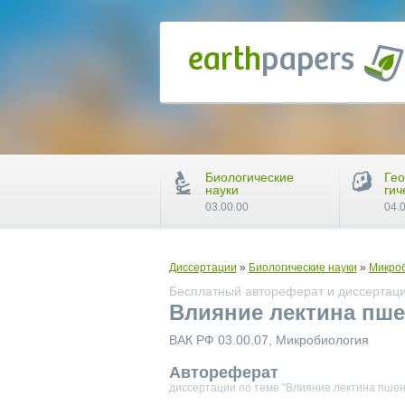
Биологические
Гео
науки
гич
03.00.00
04.
Диссертации
»
Биологические науки
»
Микро
Бесплатный автореферат и диссертаци
Влияние лектина пшен
ВАК РФ 03.00.07, Микробиология
Автореферат
диссертации по теме "Влияние лектина пшени