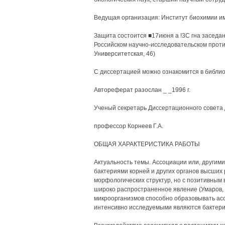
Ведущая организация: Институт биохимии им
Защита состоится ■17июня а !3С гна заседа
Российском научно-исследовательском против
Университетская, 46)
С диссертацией можно ознакомится в библи
Автореферат разослан _ _1996 г.
Ученый секретарь Диссертационного совета д
профессор Корнеев Г.А.
ОБЩАЯ ХАРАКТЕРИСТИКА РАБОТЫ
Актуальность темы. Ассоциации или, другим
бактериями корней и других органов высших
морфологических структур, но с позитивным 
широко распространенное явление (Умаров, 1
микроорганизмов способно образовывать ас
интенсивно исследуемыми являются бактерии р