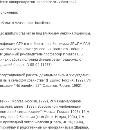
стве биопрепаратов на основе этих бактерий.
положения:
болизм Azospirillum brasilense
zospirillum brasilense под влиянием лектина пшеницы.
биофизики СГУ и в лаборатории биохимии ИБФРМ РАН
ических механизмов узнавания, контакта к обмена
" (научный руководитель профессор Игнатов В.В.,
данная работа получила финансовую поддержку от
ваний (проект N 95-04-11473).
ссертационной работы докладывались и обсуждались
ы в сельском хозяйстве" (Пущино, Россия, 1992), VIII
ации "Nitrogenfíx - 92" (Саратов, Россия, 1992),
ений (Москва, Россия, 1992), VI Международном
аилия, Египет, 1993), Всесоюзной конференции
леточной сигнализации" (Москва, Россия, 1993), 16-м
екулярной биологии (Нью-Дели, Индия, 1994), 7-м
и прикладной микробиологии (Прага, ЧСФР, 1994),
пириллам и родственным микроорганизмам (Шарвар,