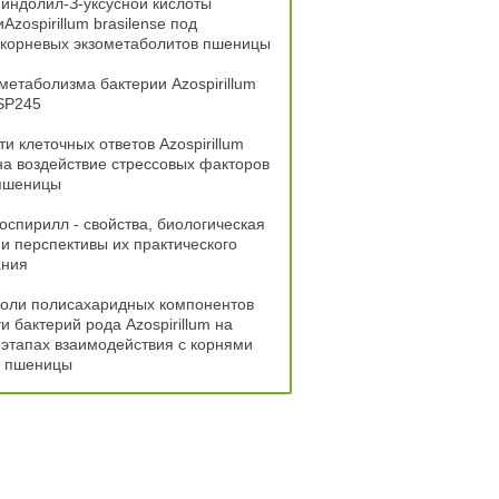
индолил-З-уксусной кислоты
Azospirillum brasilense под
 корневых экзометаболитов пшеницы
метаболизма бактерии Azospirillum
 SP245
и клеточных ответов Azospirillum
 на воздействие стрессовых факторов
 пшеницы
оспирилл - свойства, биологическая
 и перспективы их практического
ания
роли полисахаридных компонентов
и бактерий рода Azospirillum на
этапах взаимодействия с корнями
в пшеницы