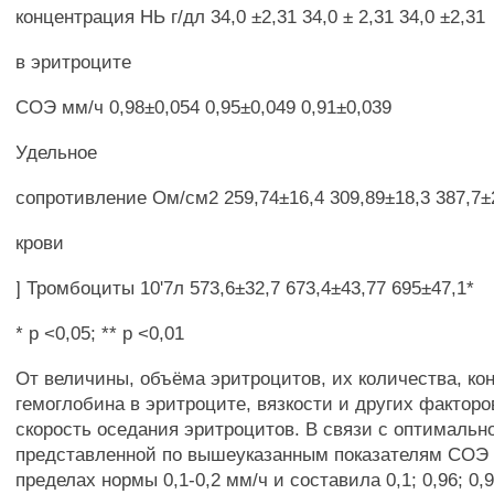
концентрация НЬ г/дл 34,0 ±2,31 34,0 ± 2,31 34,0 ±2,31
в эритроците
СОЭ мм/ч 0,98±0,054 0,95±0,049 0,91±0,039
Удельное
сопротивление Ом/см2 259,74±16,4 309,89±18,3 387,7±
крови
] Тромбоциты 10'7л 573,6±32,7 673,4±43,77 695±47,1*
* р <0,05; ** р <0,01
От величины, объёма эритроцитов, их количества, ко
гемоглобина в эритроците, вязкости и других факторо
скорость оседания эритроцитов. В связи с оптимальн
представленной по вышеуказанным показателям СОЭ 
пределах нормы 0,1-0,2 мм/ч и составила 0,1; 0,96; 0,9