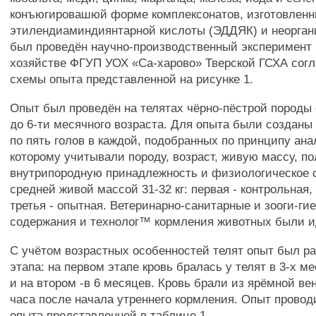
конъюгировашюй форме комплексонатов, изготовленн
этилендиаминдиянтарной кислоты (ЭДДЯК) и неорган
был проведён научно-производственный эксперимент
хозяйстве ФГУП УОХ «Са-харово» Тверской ГСХА сог
схемы опыта представленной на рисунке 1.
Опыт был проведён на телятах чёрно-пёстрой породы 
до 6-ти месячного возраста. Для опыта были созданы 
по пять голов в каждой, подобранных по принципу ана
которому учитывали породу, возраст, живую массу, по
внутрипородную принадлежность и физиологическое 
средней живой массой 31-32 кг: первая - контрольная,
третья - опытная. Ветеринарно-санитарные и зооги-ги
содержания и технолог™ кормления животных были 
С учётом возрастных особенностей телят опыт был ра
этапа: на первом этапе кровь бралась у телят в 3-х м
и на втором -в 6 месяцев. Кровь брали из ярёмной ве
часа после начала утреннего кормления. Опыт провод
опыта представленной в таблице 1.