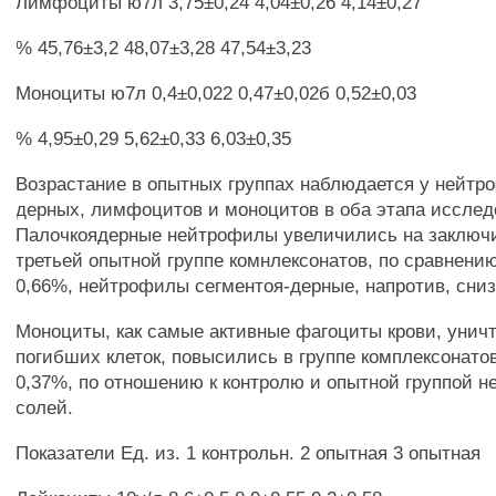
Лимфоциты ю7л 3,75±0,24 4,04±0,26 4,14±0,27
% 45,76±3,2 48,07±3,28 47,54±3,23
Моноциты ю7л 0,4±0,022 0,47±0,02б 0,52±0,03
% 4,95±0,29 5,62±0,33 6,03±0,35
Возрастание в опытных группах наблюдается у нейтр
дерных, лимфоцитов и моноцитов в оба этапа исслед
Палочкоядерные нейтрофилы увеличились на заключи
третьей опытной группе комнлексонатов, по сравнению
0,66%, нейтрофилы сегментоя-дерные, напротив, сниз
Моноциты, как самые активные фагоциты крови, унич
погибших клеток, повысились в группе комплексонатов
0,37%, по отношению к контролю и опытной группой н
солей.
Показатели Ед. из. 1 контрольн. 2 опытная 3 опытная