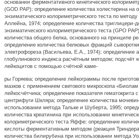
основании ферментативного кинетического колориметр
(GOD PAP); определение количества холестерина на 
энзиматического колориметрического теста по методу
Аллейна, 1974; определение количества триглицери-д
энзиматического колориметрического теста (GPO PAP
количества общего белка, основанного на принципе реа
определение количества белковых фракций сыворотки
электрофореза (Васильева, Е.А., 1974); определение 
глобулинового индекса расчётным методом; подсчёт 
лейкоцитов с помощью счётной каме-
ры Горяева; определение лейкограммы после приготов
мазков с применением светового микроскопа «Биолам
лейкосчётчика; определение показателя гематокрита
центрифуги Шкляра; определение количества мочеви
использовании метода Тальке и Шуберта, 1995; опре
количества креатинина при использовании кинетическ
колориметрического теста Яффе; определение количе
кислоты ферментативным методом (реакция Триндера
количества билирубина при использовании метода Уо