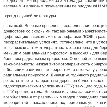
позднелетннми периодами за 3-4 гола дсгьспышиили
весенним и влажным позднелетним пе риодом юН&М
¡хроцд научной литературы
вспышкой. Впервые проведены исследования реакции
древостоев со сходными таксационными характерист
дефолиацию насекомыми-филлофагами ЛОЭК в разл
лесорастнтельных условиях. Установлено, что в усло
зоны низкая энтомотолерантность характерна для бер
меньшим радиальным приростом, а высокая - для бер
большим радиальным приростом. О лесной зоне выяв
закономерность: низкая энтомотолерантность обнаруж
с большим радиальным приростом, а высокая у древ
радиальным приростом. Динамика годичного радиальн
резистентных и толерантных деревьев более тесно св
гидротермическими условиями (ГТУ) текущего года, 
с ГТУ прошлого года. Впервые изучена зависимость е
возобновления от различных методов проведения са
мероприятий в насаждениях, подверженных усы хан 