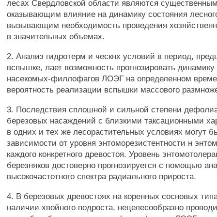
лесах Свердловской области являются существенным
оказывающим влияние на динамику состояния лесног
вызывающим необходимость проведения хозяйствен
в значительных объемах.
2. Анализ гидротерм и ческнх условий в период, пр
вспышке, лает возможность прогнозировать динамику
насекомых-филлофагов ЛОЭГ на определенном време
вероятность реализации вспышки массового размнож
3. Последствия сплошной и сильной степени дефоли
березовых насаждений с близкими таксационными ха
в одних и тех же лесорастительных условиях могут б
зависимости от уровня энтоморезистентности н энто
каждого конкретного древостоя. Уровень энтомотолера
березняков достоверно прогнозируется с помощью ан
высокочастотного спектра радиального прироста.
4. В березовых древостоях на коренных сосновых типа
наличии хвойного подроста, нецелесообразно провод