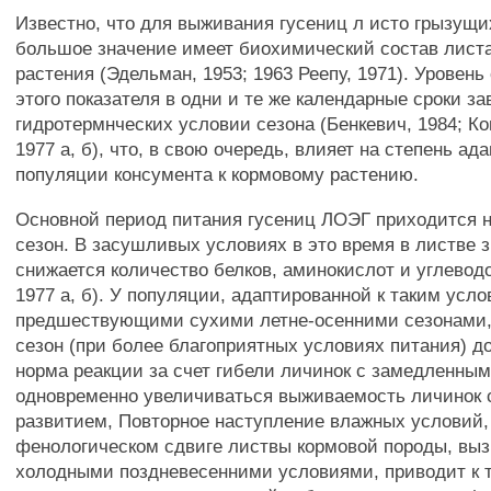
Известно, что для выживания гусениц л исто грызущ
большое значение имеет биохимический состав листа
растения (Эдельман, 1953; 1963 Реепу, 1971). Уровен
этого показателя в одни и те же календарные сроки за
гидротермнческих условии сезона (Бенкевич, 1984; Ко
1977 а, б), что, в свою очередь, влияет на степень ад
популяции консумента к кормовому растению.
Основной период питания гусениц ЛОЭГ приходится н
сезон. В засушливых условиях в это время в листве 
снижается количество белков, аминокислот и углеводо
1977 а, б). У популяции, адаптированной к таким усл
предшествующими сухими летне-осенними сезонами,
сезон (при более благоприятных условиях питания) д
норма реакции за счет гибели личинок с замедленны
одновременно увеличиваться выживаемость личинок
развитием, Повторное наступление влажных условий,
фенологическом сдвиге листвы кормовой породы, вы
холодными поздневесенними условиями, приводит к т