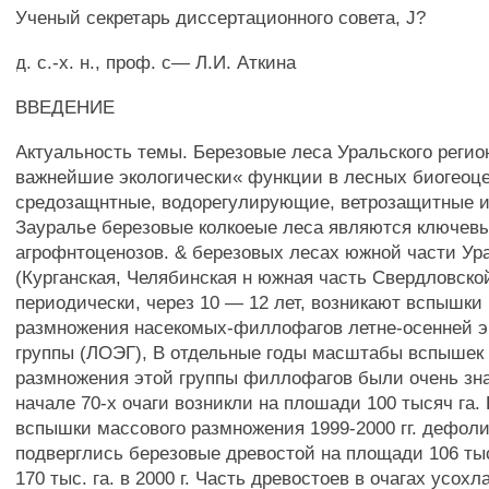
Ученый секретарь диссертационного совета, J?
д. с.-х. н., проф. с— Л.И. Аткина
ВВЕДЕНИЕ
Актуальность темы. Березовые леса Уральского реги
важнейшие экологически« функции в лесных биогеоце
средозащнтные, водорегулирующие, ветрозащитные 
Зауралье березовые колкоеые леса являются ключев
агрофнтоценозов. & березовых лесах южной части Ура
(Курганская, Челябинская н южная часть Свердловско
периодически, через 10 — 12 лет, возникают вспышки
размножения насекомых-филлофагов летне-осенней э
группы (ЛОЭГ), В отдельные годы масштабы вспышек
размножения этой группы филлофагов были очень зн
начале 70-х очаги возникли на плошади 100 тысяч га.
вспышки массового размножения 1999-2000 гг. дефол
подверглись березовые древостой на площади 106 тыс. 
170 тыс. га. в 2000 г. Часть древостоев в очагах усохл