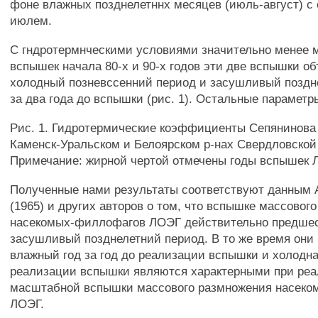
фоне влажных позднелетннх месяцев (июль-август) с
июлем.
С гндротермнческими условиями значительно менее
вспышек начала 80-х и 90-х годов эти две вспышки о
холодный позневссенний период и засушливый поздн
за два года до вспышки (рис. 1). Остальные параметр
Рис. 1. Гидротермические коэффициенты Сепянинова 
Каменск-Уральском и Белоярском р-нах Свердловской
Примечание: жирной чертой отмечены годы вспышек
Полученные нами результаты соответствуют данным А
(1965) и других авторов о том, что вспышке массовог
насекомых-филлофагов ЛОЭГ действительно предше
засушливый позднелетний период. В то же время они 
влажный год за год до реализации вспышки и холодна
реализации вспышки являются характерными при ре
масштабной вспышки массового размножения насек
ЛОЭГ.