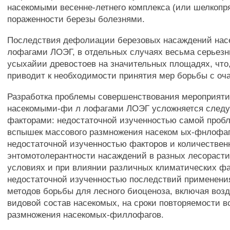
насекомыми весенне-летнего комплекса (или шелкопр
пораженности березы болезнями.
Последствия дефолиации березовых насаждений нас
лофагами ЛОЭГ, в отдельных случаях весьма серьезн
усыхайии древостоев на значительных площадях, что,
приводит к необходимости принятия мер борьбы с оч
Разработка проблемы совершенствования мероприяти
насекомыми-фи л лофагами ЛОЭГ усложняется сле
факторами: недостаточной изученностью самой про
вспышек массового размножения насеком ых-фнлофа
недостаточной изученностью факторов и количествен
энтомотолерантности насаждений в разных лесорасти
условиях и при влиянии различных климатических фа
недостаточной изученностью последствий применени
методов борьбы для лесного биоценоза, включая воз
видовой состав насекомых, на сроки повторяемости 
размножения насекомых-филлофагов.