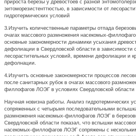
прироста березы у древостоев с разной энтомотолерз
эитоморезистенттюстью, в зависимости от лесорасти
гидротермических условий
3.Изучить количественные параметры отпада березов
очагах массового размножения насекомых-филлофаг
основные закономерности динамики усыхания древос
дефолиации в Свердловской области в зависимости 
лесорастительных условий, времени дефолиации и к
дефолнации.
4.Изучитъ основные закономерности процессов лесо
после санитарных рубок в очагах массового размноже
филлофагов ЛОЭГ в условиях Свердловской области
Научная новизна работы. Анализ гидротермнческих у
сопряженных с четырьмя последовательными вспышк
размножения насекомых-филлофагов ЛОЭГ в березов
Свердловской области показал, что вспышки массово
насекомых-филлофагов ЛОЭГ сопряжены с нескольк