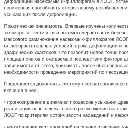
дефолиации насекомым и-филлофагам я ЛОЭГ. Уста
пониженная способность к порослевому возобновлени
усыхающих после дефолиации.
Практическая значимость. Впервые изучены количес
зктоморезистентиости и энтомотолерантности березы 
массового размножения насекомых-филлофагов ЛОЭГ
от лесорастнтельных условий, срока дефолиации и п
здафических факторов, что позволит более точно про
площади очагов и ожидаемые последствия фактора д
зависимости от этого, принимать более обоснованны
необходимости проведения мероприятий по лесозащи
Предлагается дополнить систему лееопатологяческого
включив в нее;
• прогнозирование динамики процессов усыхания дре
реализации вспышек массового размножения насско
ЛОЭГ по критериям устойчивости насаждений к деф
- изготовление карт площадей на основе отнесения уч