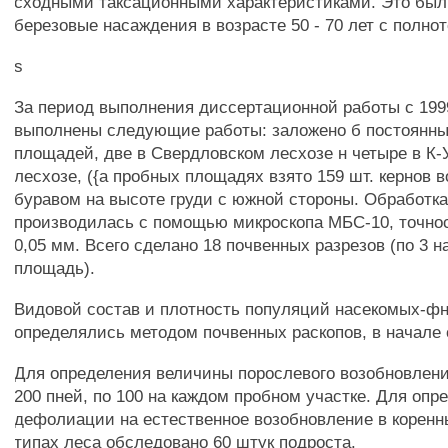
сходными таксационными характеристиками. Это был
березовые насаждения в возрасте 50 - 70 лет с полното
s
За период выполнения диссертационной работы с 1999
выполнены следующие работы: заложено б постоянн
площадей, две в Свердловском лесхозе н четыре в К
лесхозе, ({а пробных площадях взято 159 шт. кернов 
буравом на высоте груди с южной стороны. Обработка
производилась с помощью микроскопа МБС-10, точно
0,05 мм. Всего сделано 18 почвенных разрезов (по 3 
площадь).
Видовой состав и плотность популяций насекомых-
определялись методом почвенных раскопов, в начале 
Для определения величины порослевого возобновлен
200 пней, по 100 на каждом пробном участке. Для оп
дефолиации на естественное возобновление в корен
типах леса обследовано 60 штук подроста.