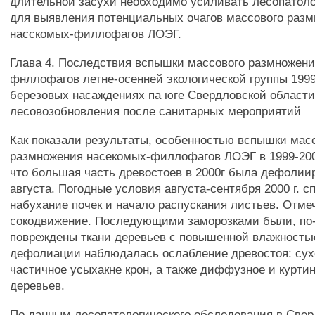
длительной засухи необходимо усиливать лесопатоло
для выявления потенциальных очагов массового раз
насскомых-филлофагов ЛОЭГ.
Глава 4. Последствия вспышки массового размножени
фнллофагов летне-осенней экологической группы 1999-
березовых насаждениях па юге Свердловской области
лесовозобновления после санитарных мероприятий
Как показали результаты, особенностью вспышки мас
размножения насекомых-филлофагов ЛОЭГ в 1999-2000
что большая часть древостоев в 2000г была дефолии
августа. Погодные условия августа-сентября 2000 г. 
набухание почек и начало распускания листьев. Отме
сокодвижение. Последующими заморозками были, по
повреждены ткани деревьев с повышенной влажностью
дефолиации наблюдалась ослабление древостоя: су
частичное усыхакне крон, а также диффузное и курти
деревьев.
По данным лесопатологического обследования в Све