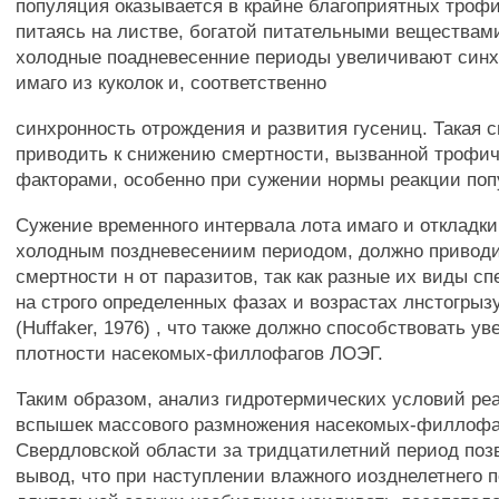
популяция оказывается в крайне благоприятных троф
питаясь на листве, богатой питательными веществами
холодные поадневесенние периоды увеличивают синх
имаго из куколок и, соответственно
синхронность отрождения и развития гусениц. Такая 
приводить к снижению смертности, вызванной трофи
факторами, особенно при сужении нормы реакции поп
Сужение временного интервала лота имаго и откладки
холодным поздневесениим периодом, должно приводи
смертности н от паразитов, так как разные их виды 
на строго определенных фазах и возрастах лнстогры
(Huffaker, 1976) , что также должно способствовать у
плотности насекомых-филлофагов ЛОЭГ.
Таким образом, анализ гидротермических условий ре
вспышек массового размножения насекомых-филлофа
Свердловской области за тридцатилетний период поз
вывод, что при наступлении влажного иозднелетнего 