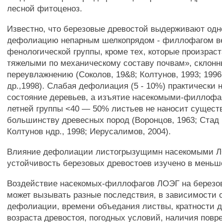
лесной фитоценоз.
Известно, что березовые древостой выдерживают од
дефолиацию непарным шелкопрядом - филлофагом в
фенологической группы, кроме тех, которые произраст
тяжелыми по механическому составу почвам», склонн
переувлажнению (Соколов, 19&8; Колтунов, 1993; 1996
др.,1998). Слабая дефолиация (5 - 10%) практически 
состояние деревьев, а изъятие насекомыми-филлофа
летней группы <40 — 50% листьев не наносит сущест
большинству древесных пород (Воронцов, 1963; Стад 
Колтунов ндр., 1998; Иерусалимов, 2004).
Влияние дефолиации листогрызущимн насекомыми Л
устойчивость березовых древостоев изучено в меньш
Воздействие насекомых-филлофагов ЛОЭГ на березо
может вызывать разные последствия, в зависимости 
дефолиации, времени объедания листвы, кратности 
возраста древостоя, погодных условий, наличия повр