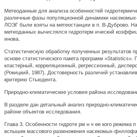
Метеоданные для анализа особенностей гидротермиче
различные фазы популяционной динамики насекомы
ЛОЭГ были взяты на метеостанции в п. В-Дуброво. Н
метеоданных вычислялся гидротерм ическнй коэффи
инова.
Статистическую обработку полученных результатов п
основе статистического пакета программ «Statistics».
кластерный, корреляционный, регрессионный, диспе
(Рокицкий, 1987). Достоверность различий устанавлива
критерию Стьюдента.
Природно-климатические условия района исследован
В разделе дан детальный анализ природно-климатиче
районе объектов исследования.
Глава 3. Особенности гндроте рм н ч ее кого режима 
вспышек массового размножения насекомых-фнллофаг