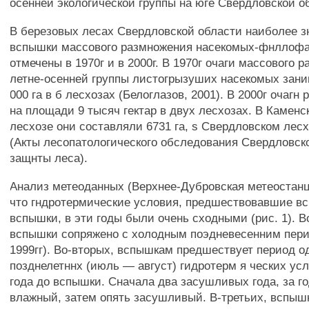
осенней экологической группы на юге Свердловской о
В березовых лесах Свердловской области наиболее 
вспышки массового размножения насекомых-фнллоф
отмечены в 1970г и в 2000г. В 1970г очаги массового 
летне-осенней группы листогрызуших насекомых зани
000 га в б лесхозах (Белоглазов, 2001). В 2000г очагн
на площади 9 тысяч гектар в двух лесхозах. В Каменс
лесхозе они составляли 6731 га, s Свердловском лесх
(Акты лесопатологического обследования Свердловск
защнты леса).
Анализ метеоданных (Верхнее-Дубровская метеостанц
что гндротермические условия, предшествовавшие вс
вспышки, в эти годы были очень сходными (рис. 1). В
вспышки сопряжено с холодным поэдневесенним пери
1999гг). Во-вторых, вспышкам предшествует период 
позднелетннх (июль — август) гидротерм я ческих ус
года до вспышки. Сначала два засушливых года, за г
влажный, затем опять засушливый. В-третьих, вспыш