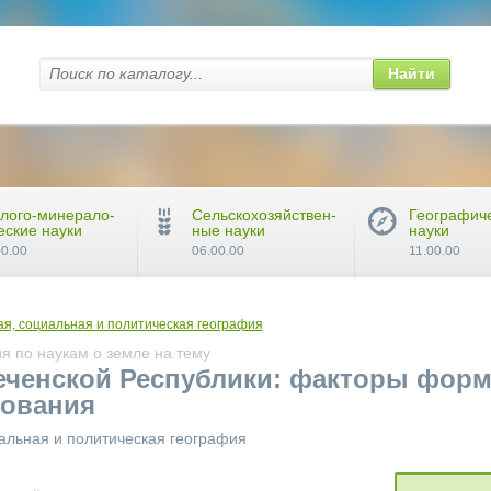
Найти
лого-минерало-
Сельскохозяйствен-
Географич
еские науки
ные науки
науки
00.00
06.00.00
11.00.00
я, социальная и политическая география
я по наукам о земле на тему
еченской Республики: факторы фор
зования
альная и политическая география