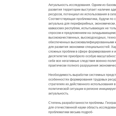
Актуальность исследования. Одним из базов
развития территории выступает наличие ад
ресурсов, потенциал их использования в ск
Соответствующая проблематика, будучи по с
актуальна для периферийных, экономически д
кавказских республик, испытывающих не тол
спросом и предложением на складывающемся
высококачественных, высокодоходных, техно
обеспеченных высококвалифицированными к
для развития экономики специальностей. Ха
сложных проблем в сфере формирования и и
десятилетие приобрело особую масштабност
себе все негативные следствия военно-поли
практически полного разрушения экономичес
Необходимость выработки системных предст
особенностях формирования трудовых ресурс
стратегиях их действенного использования 
политической ситуации в регионе инициируе
актуальность.
Степень разработанности проблемы. Геогра
для отечественной науки область исследова
проблематики весьма подроб-