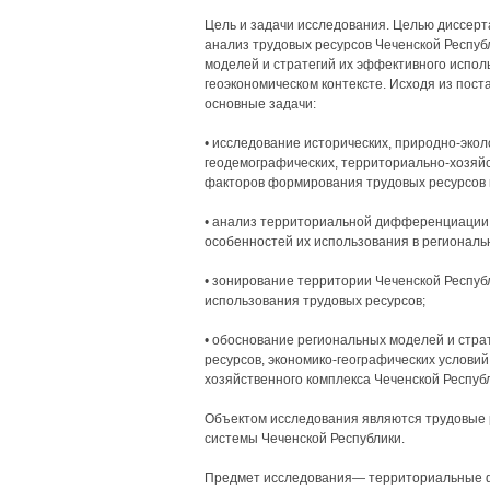
Цель и задачи исследования. Целью диссерт
анализ трудовых ресурсов Чеченской Респуб
моделей и стратегий их эффективного испол
геоэкономическом контексте. Исходя из пос
основные задачи:
• исследование исторических, природно-эколо
геодемографических, территориально-хозяйс
факторов формирования трудовых ресурсов 
• анализ территориальной дифференциации 
особенностей их использования в региональ
• зонирование территории Чеченской Респу
использования трудовых ресурсов;
• обоснование региональных моделей и стра
ресурсов, экономико-географических услови
хозяйственного комплекса Чеченской Республ
Объектом исследования являются трудовые 
системы Чеченской Республики.
Предмет исследования— территориальные ф