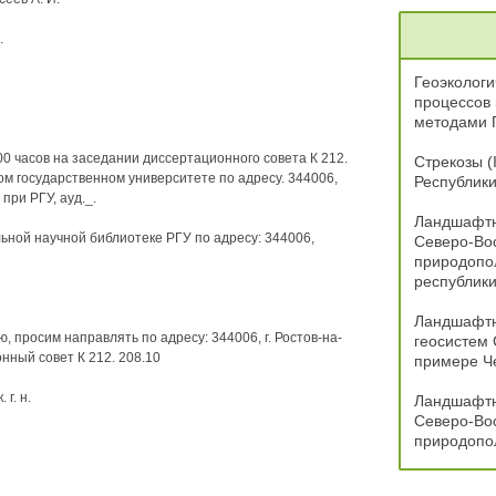
.
Геоэкологи
процессов 
методами 
00 часов на заседании диссертационного совета К 212.
Стрекозы (
ком государственном университете по адресу. 344006,
Республик
 при РГУ, ауд._.
Ландшафтн
ьной научной библиотеке РГУ по адресу: 344006,
Северо-Вос
природопо
республики
Ландшафтн
 просим направлять по адресу: 344006, г. Ростов-на-
геосистем 
онный совет К 212. 208.10
примере Че
г. н.
Ландшафтн
Северо-Вос
природопо