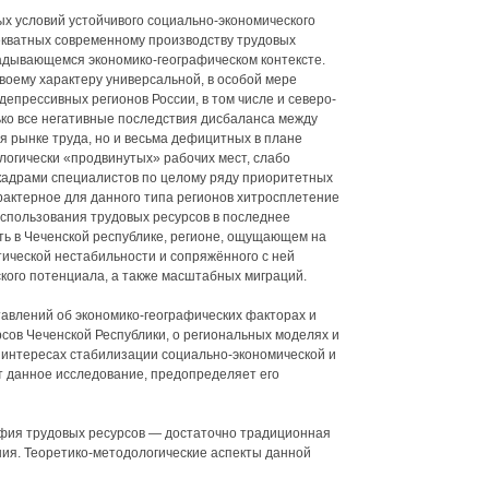
ых условий устойчивого социально-экономического
екватных современному производству трудовых
ладывающемся экономико-географическом контексте.
воему характеру универсальной, в особой мере
епрессивных регионов России, в том числе и северо-
ько все негативные последствия дисбаланса между
 рынке труда, но и весьма дефицитных в плане
логически «продвинутых» рабочих мест, слабо
адрами специалистов по целому ряду приоритетных
рактерное для данного типа регионов хитросплетение
спользования трудовых ресурсов в последнее
ь в Чеченской республике, регионе, ощущающем на
тической нестабильности и сопряжённого с ней
кого потенциала, а также масштабных миграций.
авлений об экономико-географических факторах и
ов Чеченской Республики, о региональных моделях и
в интересах стабилизации социально-экономической и
т данное исследование, предопределяет его
фия трудовых ресурсов — достаточно традиционная
ния. Теоретико-методологические аспекты данной