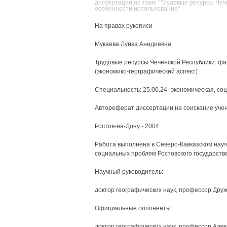
диссертации по теме "Трудовые ресурсы Чеч
особенности использования"
На правах рукописи
Мукаева Луиза Анндиевна
Трудовые ресурсы Чеченской Республики: ф
(экономико-географический аспект)
Специальность: 25.00.24- экономическая, со
Автореферат диссертации на соискание учен
Ростов-на-Дону - 2004
Работа выполнена в Северо-Кавказском науч
социальных проблем Ростовского государств
Научный руководитель:
доктор географических наук, профессор Дружи
Официальные оппоненты:
доктор географических наук, профессор Алекс