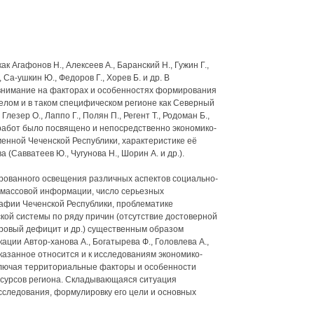
к Агафонов Н., Алексеев А., Баранский Н., Гужин Г.,
Са-ушкин Ю., Федоров Г., Хорев Б. и др. В
 внимание на факторах и особенностях формирования
целом и в таком специфическом регионе как Северный
Глезер О., Лаппо Г., Полян П., Регент Т., Родоман Б.,
 работ было посвящено и непосредственно экономико-
енной Чеченской Республики, характеристике её
 (Савватеев Ю., Чугунова Н., Шорин А. и др.).
рованного освещения различных аспектов социально-
х массовой информации, число серьезных
рафии Чеченской Республики, проблематике
ой системы по ряду причин (отсутствие достоверной
овый дефицит и др.) существенным образом
ации Автор-ханова А., Богатырева Ф., Головлева А.,
Сказанное относится и к исследованиям экономико-
ключая территориальные факторы и особенности
сурсов региона. Складывающаяся ситуация
следования, формулировку его цели и основных