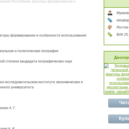
енской Республики: факторы формирования и
Мукаев
кандид
Ростов-
ВАК 25.
акторы формировании я особенности использования
циальная и политическая география
Диссер
ой степени кандидата географических наук
но-исследовательском институте экономических и
енного университета
Чит
нин А. Г.
Куп
еев А. И.