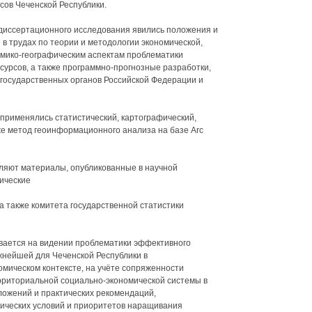
сов Чеченской Республики.
диссертационного исследования явились положения и
 трудах по теории и методологии экономической,
омико-географическим аспектам проблематики
урсов, а также программно-прогнозные разработки,
государственных органов Российской Федерации и
применялись статистический, картографический,
же метод геоинформационного анализа на базе Arc
яют материалы, опубликованные в научной
ические
а также комитета государственной статистики
ается на видении проблематики эффективного
жнейшей для Чеченской Республики в
мическом контексте, на учёте сопряженности
рриториальной социально-экономической системы в
ложений и практических рекомендаций,
ических условий и приоритетов наращивания