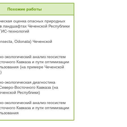
Похожие работы
ческая оценка опасных природных
в ландшафтах Чеченской Республики
ГИС-технологий
Insecta, Odonata) Чеченской
и
о-экологический анализ геосистем
точного Кавказа и пути оптимизации
льзования (на примере Чеченской
)
о-экологическая диагностика
Северо-Восточного Кавказа (на
ченской Республики)
о-экологический анализ геосистем
точного Кавказа и пути оптимизации
льзования