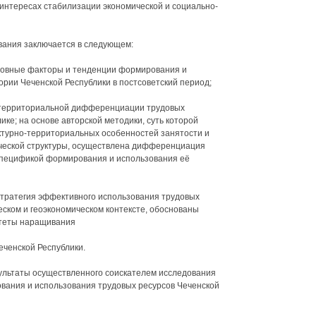
 интересах стабилизации экономической и социально-
вания заключается в следующем:
новные факторы и тенденции формирования и
ории Чеченской Республики в постсоветский период;
 территориальной дифференциации трудовых
ике; на основе авторской методики, суть которой
уктурно-территориальных особенностей занятости и
ческой структуры, осуществлена дифференциация
спецификой формирования и использования её
стратегия эффективного использования трудовых
еском и геоэкономическом контексте, обоснованы
итеты наращивания
еченской Республики.
ультаты осуществленного соискателем исследования
вания и использования трудовых ресурсов Чеченской