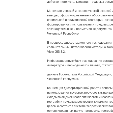
действенного использования трудовых ресур
Методологической и теоретической основой 
выводы, сформулированные и обоснованные в
социальной и политической географии, экон
формирования и использования трудовых рес
законодательные и нормативные документы 
Чеченской Республики.
В процессе диссертационного исследования 
сравнительный, исторический методы, а так
View GIS 3.2.
Информационную базу исследования составл
литературе и периодической печати, статист
данные Госкомстата Российской Федерации, 
Чеченской Республики.
Концепция диссертационной работы основыв
использования трудовых ресурсов как наива
складывающемся геополитическом и геоэконо
географии трудовых ресурсов и динамики те
целом и состоит в системе теоретических по
ориентированных на учет экономико-географ