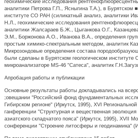
геохимические исследования рентгенофлюоресцентн
аналитики Петрова Г.П., Ясныгина Т.А.), в Бурятском 
институте СО РАН (силикатный анализ, аналитики Ива
Н.Л., геохимические исследования рентгенофлюорес
аналитики Жалсараев Б.Ж., Цыганкова О.Г., Казанцева
Э.М., Боржонова А.О., Иванова В.А., определения гру
простым химико-спектральным методом, аналитик Каза
Микрозондовые определения состава породообразую
были сделаны в Бурятском геологическом институте 
микроанализаторе MS-46 "Сатеса", аналитик Г.Н.Загуз
Апробация работы и публикации
Основные результаты работы докладывались на всер
;овещании "Российский фонд фундаментальных иссл
Гибирском регионе" (Иркутск, 1995), XVI Регионально
ганференции "Структурная и вещественная эволюция
азиатского складчатого пояса" (Иркутск, 1995), XVII 
сонференции "Строение литосферы и геодинамика" (Ир