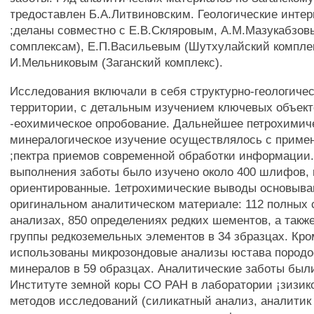
тредоставлен Б.А.Литвиновским. Геологические инте
;деланы совместно с Е.В.Скляровым, А.М.Мазукабзов
сомплексам), Е.П.Васильевым (Шутхулайский комплек
И.Мельниковым (Заганский комплекс).
Исследования включали в себя структурно-геологиче
территории, с детальным изучением ключевых объект
-еохимическое опробование. Дальнейшее петрохимич
минералогическое изучение осуществлялось с приме
;пектра приемов современной обработки информации.
выполнения заботы было изучено около 400 шлифов, 
ориентированные. 1етрохимические выводы основыва
оригинальном аналитическом материале: 112 полных
анализах, 850 определениях редких шементов, а такж
группы редкоземельных элементов в 34 збразцах. Кро
использованы микрозондовые анализы юстава пород
минералов в 59 образцах. Аналитические заботы был
Институте земной коры СО РАН в лаборатории ¡зизик
методов исследований (силикатный анализ, аналитик 