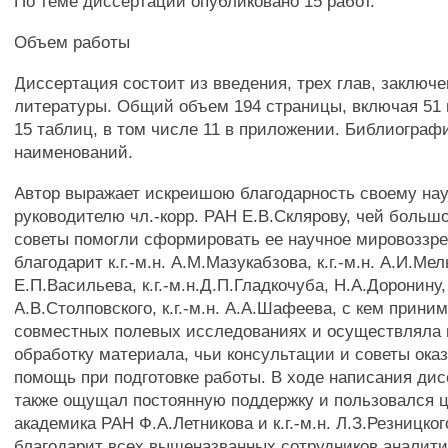
По теме диссертации опубликовано 15 работ.
Объем работы
Диссертация состоит из введения, трех глав, заключе
литературы. Общий объем 194 страницы, включая 51
15 таблиц, в том числе 11 в приложении. Библиограф
наименований.
Автор выражает искреишою благодарность своему на
руководителю чл.-корр. РАН Е.В.Склярову, чей больш
советы помогли сформировать ее научное мировоззре
благодарит к.г.-м.н. А.М.Мазукабзова, к.г.-м.н. А.И.Мель
Е.П.Васильева, к.г.-м.н.Д.П.Гладкочуба, Н.А.Доронину,
А.В.Столповского, к.г.-м.н. А.А.Шафеева, с кем прини
совместных полевых исследованиях и осуществлял
обработку материала, чьи консультации и советы ок
помощь при подготовке работы. В ходе написания ди
также ощущал постоянную поддержку и пользовался 
академика РАН Ф.А.Летникова и к.г.-м.н. Л.З.Резницког
благодарит всех вышеназванных сотрудников аналити