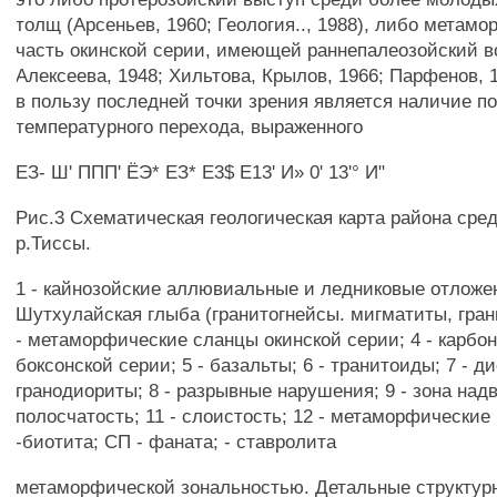
толщ (Арсеньев, 1960; Геология.., 1988), либо метам
часть окинской серии, имеющей раннепалеозойский во
Алексеева, 1948; Хильтова, Крылов, 1966; Парфенов, 
в пользу последней точки зрения является наличие п
температурного перехода, выраженного
ЕЗ- Ш' ППП' ЁЭ* ЕЗ* Е3$ Е13' И» 0' 13'° И"
Рис.3 Схематическая геологическая карта района сред
р.Тиссы.
1 - кайнозойские аллювиальные и ледниковые отложен
Шутхулайская глыба (гранитогнейсы. мигматиты, гран
- метаморфические сланцы окинской серии; 4 - карбо
боксонской серии; 5 - базальты; 6 - транитоиды; 7 - д
гранодиориты; 8 - разрывные нарушения; 9 - зона надв
полосчатость; 11 - слоистость; 12 - метаморфические 
-биотита; СП - фаната; - ставролита
метаморфической зональностью. Детальные структур