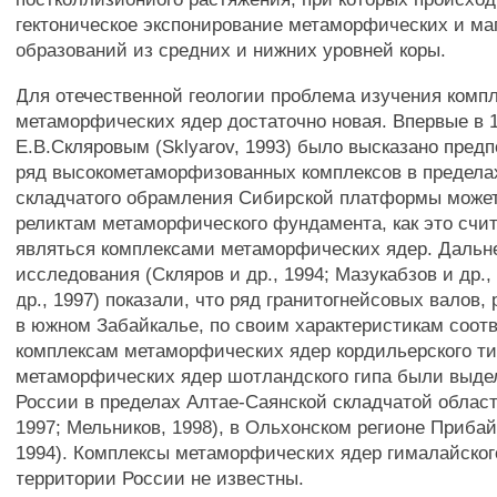
гектоническое экспонирование метаморфических и ма
образований из средних и нижних уровней коры.
Для отечественной геологии проблема изучения комп
метаморфических ядер достаточно новая. Впервые в 1
Е.В.Скляровым (Sklyarov, 1993) было высказано предп
ряд высокометаморфизованных комплексов в предела
складчатого обрамления Сибирской платформы может 
реликтам метаморфического фундамента, как это счит
являться комплексами метаморфических ядер. Даль
исследования (Скляров и др., 1994; Мазукабзов и др.,
др., 1997) показали, что ряд гранитогнейсовых валов
в южном Забайкалье, по своим характеристикам соотв
комплексам метаморфических ядер кордильерского т
метаморфических ядер шотландского гипа были выде
России в пределах Алтае-Саянской складчатой област
1997; Мельников, 1998), в Ольхонском регионе Прибай
1994). Комплексы метаморфических ядер гималайског
территории России не известны.