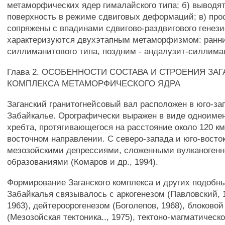
метаморфических ядер гималайского типа; б) выводят
поверхность в режиме сдвиговых деформаций; в) про
сопряжены с впадинами сдвигово-раздвигового генезис
характеризуются двухэтапным метаморфизмом: ранни
силлиманитового типа, поздним - андалузит-силлиман
Глава 2. ОСОБЕННОСТИ СОСТАВА И СТРОЕНИЯ ЗА
КОМПЛЕКСА МЕТАМОРФИЧЕСКОГО ЯДРА
Заганский гранитогнейсовый вал расположен в юго-з
Забайкалье. Орографически выражен в виде одноимен
хребта, протягивающегося на расстояние около 120 км
восточном направлении. С северо-запада и юго-восто
мезозойскими депрессиями, сложенными вулканоген
образованиями (Комаров и др., 1994).
Формирование Заганского комплекса и других подобны
Забайкалья связывалось с аркогенезом (Павловский, 
1963), дейтероорогенезом (Боголепов, 1968), блоковой
(Мезозойская тектоника.., 1975), тектоно-магматическ