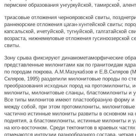
пермские образования унгуркуйской, тамирской, алент
триасовые отложения чернояровской свиты, позднетр
раннеюрские отложения цаган-хунтейской свиты; пор
капсальской, ичетуйской, тугнуйской, галгатайской св
возраста, нижнемеловые отложения гусиноозерской с
свиты.
Зону срыва фиксируют динамометаморфические обра
представленные милонитами как по гранитоидам ядра,
по породам покрова. А.М.Мазукабзов и Е.В.Скляров (М
Скляров, 1995) разделили милонитовые породы по ст
преобразования исходных пород на протомилониты, 
милониты, милонитовые сланцы, бластомилониты и 
Все типы милонитов имеют пластообразную форму и
между собой, при этом протомилониты, милонитовые
частично истинные милониты развиты в основном на 
поднятия, а бластомилониты, истинные милониты и у
на юго-восточном. Среди тектонитов в краевых частях
отмечаются интрузии разнообразного состава, четкая 