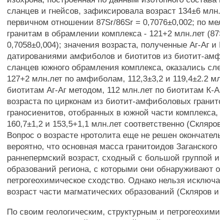
сланцев и гнейсов, зафиксировала возраст 134±6 млн.
первичном отношении 87Sr/86Sr = 0,7076±0,002; по м
гранитам в обрамлении комплекса - 121+2 млн.лет (87
0,7058±0,004); значения возраста, полученные Аг-Аг 
датированиями амфиболов и биотитов из биотит-ам
сланцев южного обрамления комплекса, оказались с
127+2 млн.лет по амфиболам, 112,3±3,2 и 119,4±2.2 мл
биотитам Аг-Аг методом, 112 млн.лет по биотитам К-А
возраста по цирконам из биотит-амфиболовых гранит
граносиенитов, отобранных в южной части комплекса,
160,7±1,2 и 153,5+1,1 млн.лет соответственно (Скляров
Вопрос о возрасте нротолита еще не решен окончател
вероятно, что основная масса гранитоидов Заганского
раннепермский возраст, сходный с большой группой 
образований региона, с которыми они обнаруживают 
петрогеохимическое сходство. Однако нельзя исключ
возраст части магматических образований (Скляров и 
По своим геологическим, структурным и петрогеохим