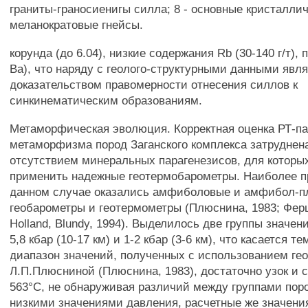
граниты-граносиенигы силла; 8 - основные кристалли
меланократовые гнейсы.
корунда (до 6.04), низкие содержания Rb (30-140 г/т),
Ва), что наряду с геолого-структурными данными явл
доказательством правомерности отнесения силлов к
синкинематическим образованиям.
Метаморфическая эволюция. Корректная оценка РТ-п
метаморфизма пород Заганского комплекса затруднена
отсутствием минеральных парагенезисов, для которы
применить надежные геотермобарометры. Наиболее 
данном случае оказались амфиболовые и амфибол-п
геобарометры и геотермометры (Плюснина, 1983; Ферш
Holland, Blundy, 1994). Выделилось две группы значени
5,8 кбар (10-17 км) и 1-2 кбар (3-6 км), что касается т
диапазон значений, полученных с использованием ге
Л.П.Плюсниной (Плюснина, 1983), достаточно узок и с
563°С, не обнаруживая различий между группами пор
низкими значениями давления, расчетные же значени