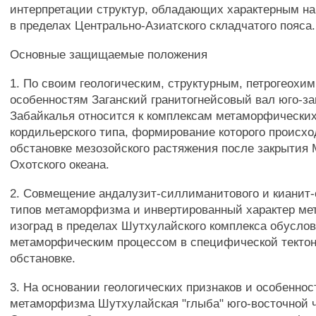
интерпретации структур, обладающих характерным на
в пределах Центрально-Азиатского складчатого пояса.
Основные защищаемые положения
1. По своим геологическим, структурным, петрогеохи
особенностям Заганский гранитогнейсовый вал юго-за
Забайкалья относится к комплексам метаморфически
кордильерского типа, формирование которого происхо
обстановке мезозойского растяжения после закрытия 
Охотского океана.
2. Совмещение андалузит-силлиманитового и кианит
типов метаморфизма и инвертированный характер м
изоград в пределах Шутхулайского комплекса обусло
метаморфическим процессом в специфической текто
обстановке.
3. На основании геологических признаков и особеннос
метаморфизма Шутхулайская "глыба" юго-восточной ч