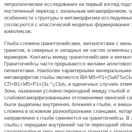
петрологические исследования на первый взгляд под
постепенный переход с зональным метаморфизмом, о
особенности структуры и метаморфизма исследуемы
согласуются с классической моделью формирования 
комплексов.
Глыба сложена гранитогнейсами, мигматитами с мен
гранитов, в северных и западных ее частях отмечены
мраморов. Контакты между гранитогнейсами и мигмат
Гранитогнейсы часто прорываются жилами аплитового
пегматитами. Наиболее характерными минеральными
метаморфитов глыбы являются ВИ-М5+Р1+(5±КГ5±СЫ
СП+В1+М5+Р1+(3± ^¿СЬЬ, в единичных случаях отмеч
Зона, названная условно переходной между глыбой и
слабометаморфизованными отложениями окинской сер
были выделены внутренняя, ближняя к глыбе, и внешн
сложена в основном разнообразными сланцами, котор
направлению к глыбе сменяются на гранитогнейсы. В 
глыбы с породами внутренней части переходной обл
силлоподобные тела двуслюдяных гранитов с гранато