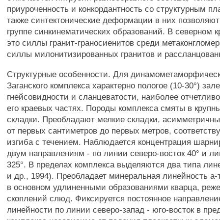
приуроченность и конкордантность со структурным пла
также синтектонические деформации в них позволяют 
группе синкинематических образований. В северном к
это силлы гранит-граносиенитов среди метаконгломер
силлы милонитизированных гранитов и рассланцован
Структурные особенности. Для динамометаморфичес
Заганского комплекса характерно пологое (10-30°) зал
гнейсовидности и сланцеватости, наиболее отчетливо
его краевых частях. Породы комплекса смяты в крупн
складки. Преобладают мелкие складки, асимметричны
от первых сантиметров до первых метров, соответст
изгиба с течением. Наблюдается концентрация шарни
двум направлениям - по линии северо-восток 40° и л
325°. В пределах комплекса выделяются два типа лин
и др., 1994). Преобладает минеральная линейность а
в основном удлиненными образованиями кварца, реж
скоплений слюд. Фиксируется постоянное направлен
линейности по линии северо-запад - юго-восток в пре