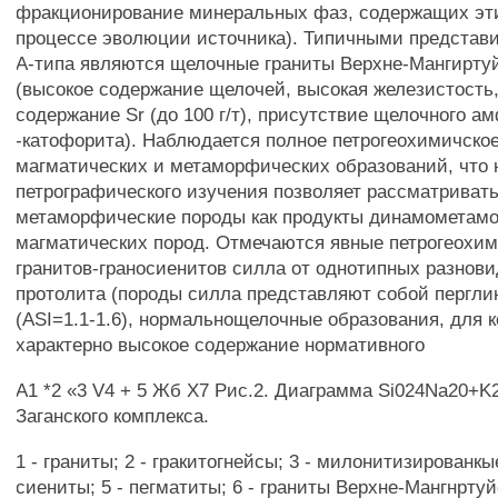
фракционирование минеральных фаз, содержащих эт
процессе эволюции источника). Типичными представ
А-типа являются щелочные граниты Верхне-Мангирту
(высокое содержание щелочей, высокая железистость,
содержание Sr (до 100 г/т), присутствие щелочного а
-катофорита). Наблюдается полное петрогеохимичско
магматических и метаморфических образований, что 
петрографического изучения позволяет рассматриват
метаморфические породы как продукты динамометам
магматических пород. Отмечаются явные петрогеохи
гранитов-граносиенитов силла от однотипных разнов
протолита (породы силла представляют собой пергл
(ASI=1.1-1.6), нормальнощелочные образования, для 
характерно высокое содержание нормативного
А1 *2 «3 V4 + 5 Жб Х7 Рис.2. Диаграмма Si024Na20+K
Заганского комплекса.
1 - граниты; 2 - гракитогнейсы; 3 - милонитизированкы
сиениты; 5 - пегматиты; 6 - граниты Верхне-Мангнртуй