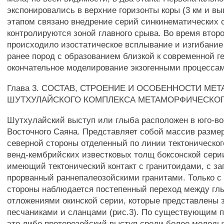
экспонировались в верхние горизонты коры (3 км и вы
этапом связано внедрение серий синкинематических 
контролируются зоной главного срыва. Во время второ
происходило изостатическое всплывание и изгибание
ранее пород с образованием близкой к современной г
окончательное моделирование экзогенными процесса
Глава 3. СОСТАВ, СТРОЕНИЕ И ОСОБЕННОСТИ М
ШУТХУЛАЙСКОГО КОМПЛЕКСА МЕТАМОРФИЧЕСКОГ
Шутхулайский выступ или глыба расположен в юго-во
Восточного Саяна. Представляет собой массив размер
северной стороны отделенный по линии тектонического
венд-кембрийских известковых толщ боксонской серии
имеющий тектонический контакт с гранитоидами, с з
прорванный раннепалеозойскими гранитами. Только с
стороны наблюдается постепенный переход между гл
отложениями окинской серии, которые представлены 
песчаниками и сланцами (рис.3). По существующим 
это либо протерозойский выступ среди более молоды