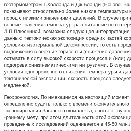
геотермометрам Т.Холланда и Дж.Бланди (Holland, Blu
показывают относительно более низкие температуры
пород с низкими значениями давлений. В случае прин
верные значения температур, рассчитанные по геоте
Л.П.Плюсниной, возможна следующая интерпретация
данных: тектоническая экспозиция средних частей ко
условиях изотермальной декомпрессии, то есть поро
выдвижения в верхние горизонты (снижение давления
остывать в силу высокой скорости процесса и (или) 
подогрева синкинематическими интрузиями. В случае
условия одновременного снижения температуры и дав
тектонической экспозиции, скорость процесса следуе
медленной.
Геохронология. По имеющимся на настоящий момент
определенно судить только о времени окончательного 
экспонирования Заганского комплекса, соответствующ
-раннему мелу, при этом длительность этой экспозиц
проведенных исследований оценивается в 45-50 млн.л
изохрона, построенная по данным изотопного состава