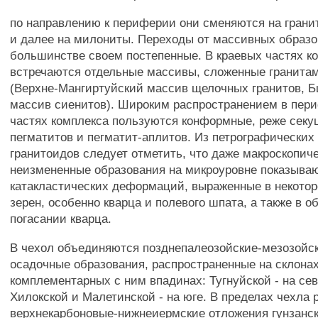
по направлению к периферии они сменяются на грани
и далее на милониты. Переходы от массивных образо
большинстве своем постепенные. В краевых частях к
встречаются отдельные массивы, сложенные гранита
(Верхне-Мангиртуйский массив щелочных гранитов, 
массив сиенитов). Широким распространением в пер
частях комплекса пользуются конформные, реже сек
пегматитов и пегматит-аплитов. Из петрографических
гранитоидов следует отметить, что даже макроскопич
неизмененные образования на микроуровне показыва
катакластических деформаций, выраженные в некото
зерен, особенно кварца и полевого шпата, а также в 
погасании кварца.
В чехол объединяются позднепалеозойские-мезозойск
осадочные образования, распространенные на склонах
комплементарных с ним впадинах: Тугнуйской - на сев
Хилокской и Малетинской - на юге. В пределах чехла
верхнекарбоновые-нижнеиермские отложения гунзанс