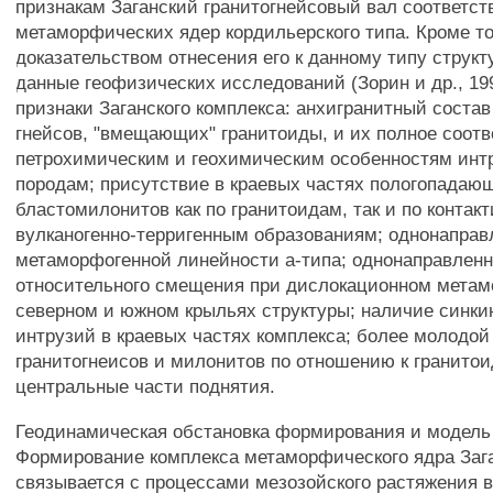
признакам Заганский гранитогнейсовый вал соответст
метаморфических ядер кордильерского типа. Кроме то
доказательством отнесения его к данному типу струк
данные геофизических исследований (Зорин и др., 19
признаки Заганского комплекса: анхигранитный состав
гнейсов, "вмещающих" гранитоиды, и их полное соотв
петрохимическим и геохимическим особенностям ин
породам; присутствие в краевых частях пологопадаю
бластомилонитов как по гранитоидам, так и по конта
вулканогенно-терригенным образованиям; однонаправ
метаморфогенной линейности а-типа; однонаправленн
относительного смещения при дислокационном мета
северном и южном крыльях структуры; наличие синк
интрузий в краевых частях комплекса; более молодой
гранитогнеисов и милонитов по отношению к гранито
центральные части поднятия.
Геодинамическая обстановка формирования и модель
Формирование комплекса метаморфического ядра Зага
связывается с процессами мезозойского растяжения в