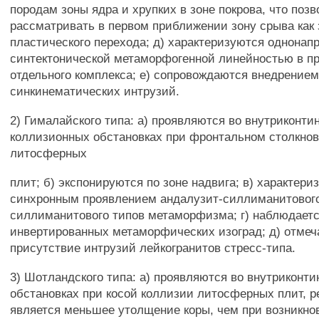
породам зоны ядра и хрупких в зоне покрова, что позв
рассматривать в первом приближении зону срыва как 
пластического перехода; д) характеризуются однонап
синтектонической метаморфогенной линейностью в п
отдельного комплекса; е) сопровождаются внедрение
синкинематических интрузий.
2) Гималайского типа: а) проявляются во внутриконт
коллизионных обстановках при фронтальном столкно
литосферных
плит; б) экспонируются по зоне надвига; в) характери
синхронным проявлением андалузит-силлиманитового
силлиманитового типов метаморфизма; г) наблюдает
инвертированных метаморфических изоград; д) отмеч
присутствие интрузий лейкогранитов стресс-типа.
3) Шотландского типа: а) проявляются во внутриконт
обстановках при косой коллизии литосферных плит, р
является меньшее утолщение коры, чем при возникно