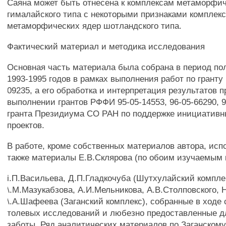
Саяна может быть отнесена к комплексам метаморфи
гималайского типа с некоторыми признаками комплек
метаморфических ядер шотландского типа.
Фактический материал и методика исследования
Основная часть материала была собрана в период по
1993-1995 годов в рамках выполнения работ по гранту
09235, а его обработка и интерпретация результатов 
выполнении грантов РФФИ 95-05-14553, 96-05-66290, 9
гранта Президиума СО РАН по поддержке инициатив
проектов.
В работе, кроме собственных материалов автора, ис
также материалы Е.В.Склярова (по обоим изучаемым 
i.П.Васильева, Д.П.Гладкочуба (Шутхулайский компле
\.М.Мазукабзова, А.И.Мельникова, А.В.Столповского, 
\.А.Шафеева (Заганский комплекс), собранные в ходе
толевых исследований и любезно предоставленные д
заботы. Ряд аналитических материалов по Заганском