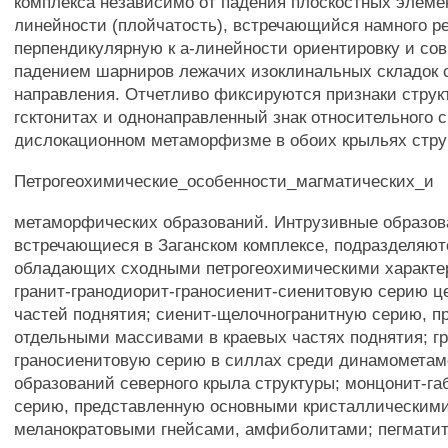
комплекса независимо от падения плоскостных элемен
линейности (плойчатость), встречающийся намного р
перпендикулярную к а-линейности ориентировку и сов
падением шарниров лежачих изоклинальных складок с
направления. Отчетливо фиксируются признаки струк
гсктонитах и однонаправленный знак относительного
дислокационном метаморфизме в обоих крыльях стру
Петрогеохимические_особенности_магматических_и
метаморфических образований. Интрузивные образов
встречающиеся в Заганском комплексе, подразделяютс
обладающих сходными петрогеохимическими характе
гранит-гранодиорит-граносиенит-сиенитовую серию 
частей поднятия; сиенит-щелочногранитную серию, 
отдельными массивами в краевых частях поднятия; гр
граносиенитовую серию в силлах среди динамомета
образований северного крыла структуры; монцонит-г
серию, представленную основными кристаллическим
меланократовыми гнейсами, амфиболитами; пегмати