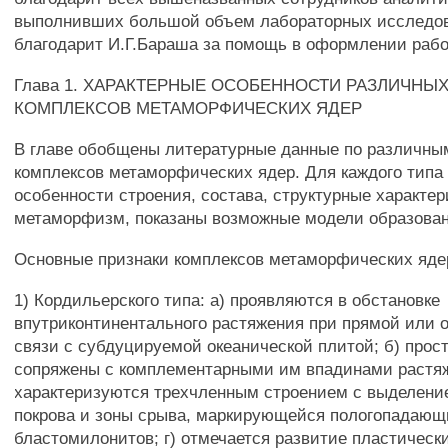
выполнивших большой объем лабораторных исследов
благодарит И.Г.Бараша за помощь в оформлении рабо
Глава 1. ХАРАКТЕРНЫЕ ОСОБЕННОСТИ РАЗЛИЧНЫ
КОМПЛЕКСОВ МЕТАМОРФИЧЕСКИХ ЯДЕР
В главе обобщены литературные данные по различны
комплексов метаморфических ядер. Для каждого типа
особенности строения, состава, структурные характер
метаморфизм, показаны возможные модели образован
Основные признаки комплексов метаморфических яде
1) Кордильерского типа: а) проявляются в обстановке
впутриконтинентального растяжения при прямой или 
связи с субдуцируемой океанической плитой; б) прос
сопряжены с комплементарными им впадинами растяж
характеризуются трехчленным строением с выделение
покрова и зоны срыва, маркирующейся пологопадаю
бластомилонитов; г) отмечается развитие пластичес