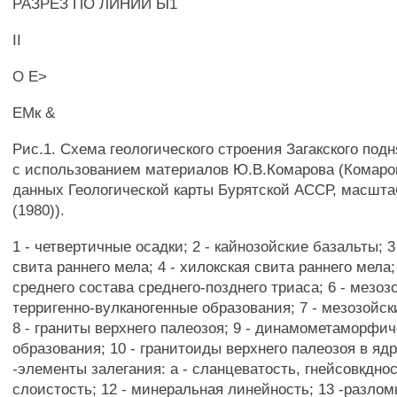
РАЗРЕЗ ПО ЛИНИИ Ы1
II
О Е>
ЕМк &
Рис.1. Схема геологического строения Загакского под
с использованием материалов Ю.В.Комарова (Комаров 
данных Геологической карты Бурятской АССР, масшта
(1980)).
1 - четвертичные осадки; 2 - кайнозойские базальты; 3
свита раннего мела; 4 - хилокская свита раннего мела;
среднего состава среднего-позднего триаса; 6 - мезоз
терригенно-вулканогенные образования; 7 - мезозойск
8 - граниты верхнего палеозоя; 9 - динамометаморфи
образования; 10 - гранитоиды верхнего палеозоя в ядр
-элементы залегания: а - сланцеватость, гнейсовкднос
слоистость; 12 - минеральная линейность; 13 -разлом