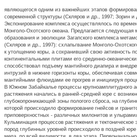
являющегося одним из важнейших этапов формирова
современной структуры (Скляров и др., 1997; Зорин и д
Экспонирование комплекса осуществлялось по времен
Монголо-Охотского океана. Предлагается следующая 
образования и эволюции Загапского комплекса метам
(Скляров и др., 1997): схлапьгвание Монголо-Охотског
к утолщению коры, а сохранивший свою активность п
континентальными плитами его срединно-океанически
способствовал подъему мантийного диапира и внедр
интрузий в нижние горизонты коры, обеспечивая совм
мантийными флюидами ее прогрев и инициируя проц
В Южном Забайкалье процессы крупноамплитудного 
растяжения начались в ранней-средней юре с возник
глубокопроникающей зоны пологого сброса, на глубин
которой происходило формирование гнейсов и гранито
приповерхностных - различных милонитов и улырами
Кульминация процессов растяжения и тектоническое 
пород глубинных уровней происходило в поздней юре 
мела, по всей видимости, в два этапа. Первоначальн