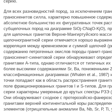
серию.
Для всех разновидностей пород, за исключением гран
граносиенитов силла, характерно повышенное содерж
абсолютное большинство их фигуративных точек расп
субщелочных пород на диаграмме SiOj-CNajO-KjO), пр
для щелочных гранитов Верхне-Мангиртуйского масси
щелочногранитной серии отмечается хорошо выражен
корреляция между кремнеземом и суммой щелочей (ри
содержанию петрогенных окислов породы гранит-гран
граносиенит-сиенитовой серии обнаруживают определ
гранитами А-типа, однако отличаются от типичных их
более высокими содержаниями Sr, Ва, пониженными Zr
классификационных диаграммах (Whalen et al., 1987)
точки попадают как в область распространения гранито
поле фракционированных гранитов I и S-типов. Для г
серии характерны умеренные до крутых спектры РЗЭ (
Они обнаруживают сходное с протерозойско-фанероз
гранитами верхней континентальной коры распределе
элементов (отрицательные аномалии Ва, Nb, Sr, Р, Ti