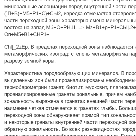
минеральные ассоциации пород внутренней части пер
(]П+В(+М5+Р1+С)±СЫ2, изредка отмечается ставроли
части переходной зоны характерна смена минеральны
востока на запад Мб+О+РНШ, => Мз+В1+р+Р1±СЫ|.2±
Оп+М5+В1+СНР1±
Chl]_2±Ep. В пределах переходной зоны наблюдается
метаморфических изоград: степень метаморфизма нар
разрезу земной коры.
Характеристика породообразующих минералов. В пор
выделенных зон были проанализированы необходимы
термобарометрии гранат, биотит, мусковит, плагиокла
проанализированные гранаты зональные, причем наиб
зональность выражена в гранатах внешней части пере
наименее четкая отмечается в гранатах глыбы. Больш
переходной зоны обнаруживает прямой тип зональнос
и некоторые гранаты внутренней части переходной з
обратную зональность. Во всех разновидностях поро