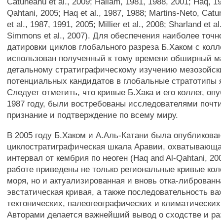
Catuneanu et al., 2009; Hallam, 1981, 1988, 2001; Haq, 19
Qahtani, 2005; Haq et al., 1987, 1988; Martins-Neto, Catu
et al., 1987, 1991, 2005; Millier et al., 2008; Sharland et a
Simmons et al., 2007). Для обеспечения наиболее точ
датировки циклов глобального разреза Б.Хаком с кол
использован полученный к тому времени обширный м
детальному стратиграфическому изучению мезозойски
потенциальных кандидатов в глобальные стратотипы 
Следует отметить, что кривые Б.Хака и его коллег, оп
1987 году, были востребованы исследователями почти
признание и подтверждение по всему миру.
В 2005 году Б.Хаком и А.Аль-Катани была опубликова
циклостратиграфическая шкала Аравии, охватывающ
интервал от кембрия по неоген (Haq and Al-Qahtani, 20
работе приведены не только региональные кривые ко
моря, но и актуализированная и вновь отка-либрован
эвстатическая кривая, а также последовательность в
тектонических, палеогеографических и климатических
Авторами делается важнейший вывод о сходстве и р