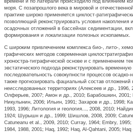
времени и по латерали происходило под влиянием ко
моря. С позапрошлого века в мировой и отечественно
практике широко применяется циклост-ратиграфическ
позволяющий реконструировать условия накопления 
осадочных отложений в бассейнах седиментации, вк
формирования и локализации полезных ископаемых.
С широким привлечением комплекса био-, лито-, хемо
графических методов современная циклостратиграфия
хроностра-тиграфической основе и с применением тек
эвстатического подхода реконструировать временную
последовательность совокупности процессов осадко-н
также прогнозировать фациальный состав отложений 
неисследованных территориях (Алексеев и др., 1996, 
Олферьев, 2007; Амон и др., 2010; Барабошкин, 2001;
Никулынин, 2006; Ильин, 1991; Захаров и др., 1998; Ка
1993, 1996; Литология и геология..., 2008, 2010; Найди
1924; Шурышн и др., 1999; Шишлов, 2008, 2009; Catune
Catuneanu et al., 2009, 2010; Curray, 1964; Embry, 1995;
1984, 1988, 2001; Haq, 1992; Haq, Al-Qahtani, 2005; Haq e