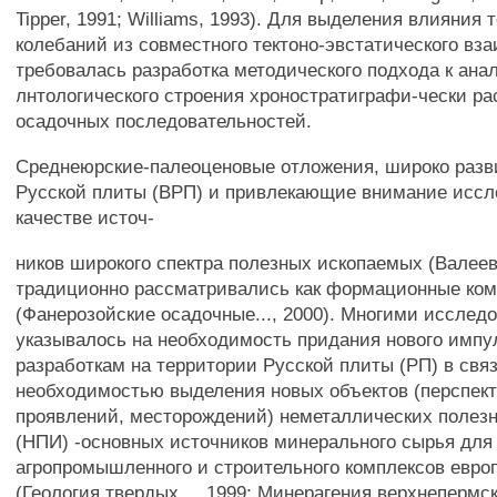
Tipper, 1991; Williams, 1993). Для выделения влияния 
колебаний из совместного тектоно-эвстатического вз
требовалась разработка методического подхода к ана
лнтологического строения хроностратиграфи-чески р
осадочных последовательностей.
Среднеюрские-палеоценовые отложения, широко разв
Русской плиты (ВРП) и привлекающие внимание иссл
качестве источ-
ников широкого спектра полезных ископаемых (Валеев,
традиционно рассматривались как формационные ко
(Фанерозойские осадочные..., 2000). Многими исслед
указывалось на необходимость придания нового импу
разработкам на территории Русской плиты (РП) в связ
необходимостью выделения новых объектов (перспек
проявлений, месторождений) неметаллических полез
(НПИ) -основных источников минерального сырья для
агропромышленного и строительного комплексов евро
(Геология твердых..., 1999; Минерагения верхнепермско