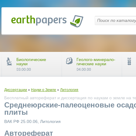
Биологические
Геолого-минерало-
науки
гические науки
03.00.00
04.00.00
Диссертации
»
Науки о Земле
»
Литология
Бесплатный автореферат и диссертация по наукам о земле на т
Среднеюрские-палеоценовые осадо
плиты
ВАК РФ 25.00.06, Литология
Автореферат