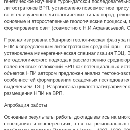
генетическое изучение турон-датской последовательн
литостратонов ВРП, установлено повсеместное прису
во всех изученных литологических типах пород, реко
основные и второстепенные геологические процессы,
формирование свит (совместно с Н.И.Афанасьевой, С
Проанализирована обширная геологическая фактура п
НПИ к определенным литостратонам средней юры - п
установлена минерагеническая специализация ТЭЦ. В
методологического подхода к рассмотрению среднеюр
палеоценовых отложений ВРП как потенциальных ист
объектов НПИ автором предложен анализ тектоно-эвс
особенностей формирования осадочных последовател
выделением ТЭЦ. Разработана циклостратиграфическ
размещения НПИ на ВРП.
Апробация работы
Основные результаты работы докладывались на мног
совещаниях и конференциях, в т.ч. на: региональных