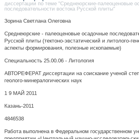
диссертации по теме "Среднеюрские-палеоценовые о
последовательности востока Русской плиты"
Зорина Светлана Олеговна
Среднеюрские - палеоценовые осадочные последоват
Русской плиты (тектоно-эвстатический и литолого-ге
аспекты формирования, полезные ископаемые)
Специальность 25.00.06 - Литология
АВТОРЕФЕРАТ диссертации на соискание ученой степ
геолого-минералогических наук
1 9 МАЙ 2011
Казань-2011
4846538
Работа выполнена в Федеральном государственном у
предприятии «Центральный научно-исследовательски