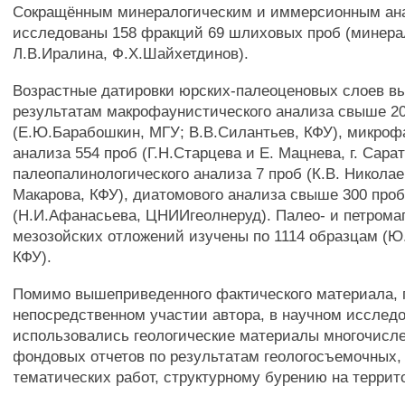
Сокращённым минералогическим и иммерсионным ан
исследованы 158 фракций 69 шлиховых проб (минера
Л.В.Иралина, Ф.Х.Шайхетдинов).
Возрастные датировки юрских-палеоценовых слоев в
результатам макрофаунистического анализа свыше 2
(Е.Ю.Барабошкин, МГУ; В.В.Силантьев, КФУ), микроф
анализа 554 проб (Г.Н.Старцева и Е. Мацнева, г. Сарат
палеопалинологического анализа 7 проб (К.В. Николае
Макарова, КФУ), диатомового анализа свыше 300 про
(Н.И.Афанасьева, ЦНИИгеолнеруд). Палео- и петрома
мезозойских отложений изучены по 1114 образцам (Ю
КФУ).
Помимо вышеприведенного фактического материала, 
непосредственном участии автора, в научном исслед
использовались геологические материалы многочисл
фондовых отчетов по результатам геологосъемочных,
тематических работ, структурному бурению на террит