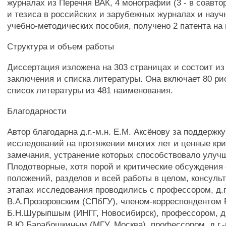
журналах из Перечня ВАК, 4 монографии (3 - в соавтор
и тезиса в российских и зарубежных журналах и науч
учебно-методических пособия, получено 2 патента на
Структура и объем работы
Диссертация изложена на 303 страницах и состоит из 
заключения и списка литературы. Она включает 80 рис
список литературы из 481 наименования.
Благодарности
Автор благодарна д.г.-м.н. Е.М. Аксёнову за поддержк
исследований на протяжении многих лет и ценные кр
замечания, устранение которых способствовало улуч
Плодотворные, хотя порой и критические обсуждения
положений, разделов и всей работы в целом, консуль
этапах исследования проводились с профессором, д.г.
В.А.Прозоровским (СПбГУ), членом-корреспондентом РА
Б.Н.Шурыпшым (ИНГГ, Новосибирск), профессором, д.г
В.Ю.Барабошкиным (МГУ, Москва), профессором, д.г.-