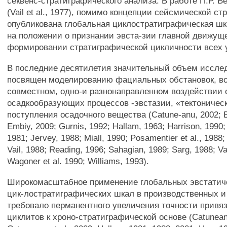
секвенс-стратиграфического анализа. В работе П.Р. Ве
(Vail et al., 1977), помимо концепции сейсмической с
опубликована глобальная циклостратиграфическая шк
на положении о признании эвста-зии главной движущ
формировании стратиграфической цикличности всех 
В последние десятилетия значительный объем иссле
посвящен моделированию фациальных обстановок, в
совместном, одно-и разнонаправленном воздействии
осадкообразующих процессов -эвстазии, «тектоничес
поступления осадочного вещества (Catune-anu, 2002; E
Embiy, 2009; Gurnis, 1992; Hallam, 1963; Harrison, 1990; 
1981; Jervey, 1988; Miall, 1990; Posamentier et al., 1988
Vail, 1988; Reading, 1996; Sahagian, 1989; Sarg, 1988; Vai
Wagoner et al. 1990; Williams, 1993).
Широкомасштабное применение глобальных эвстатич
цик-лостратиграфических шкал в производственных и
требовало перманентного увеличения точности привя
циклитов к хроно-стратиграфической основе (Catunean