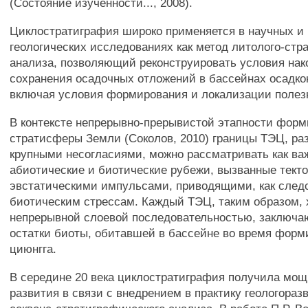
(Состояние изученности..., 2008).
Циклостратиграфия широко применяется в научных и
геологических исследованиях как метод литолого-стр
анализа, позволяющий реконструировать условия нак
сохранения осадочных отложений в бассейнах осадко
включая условия формирования и локализации полез
В контексте непрерывно-прерывистой этапности фор
стратисферы Земли (Соколов, 2010) границы ТЭЦ, ра
крупными несогласиями, можно рассматривать как в
абиотические и биотические рубежи, вызванные текто
эвстатическими импульсами, приводящими, как следс
биотическим стрессам. Каждый ТЭЦ, таким образом, 
непрерывной слоевой последовательностью, заключа
остатки биоты, обитавшей в бассейне во время форм
циюнгга.
В середине 20 века циклостратиграфия получила мо
развития в связи с внедрением в практику геологораз