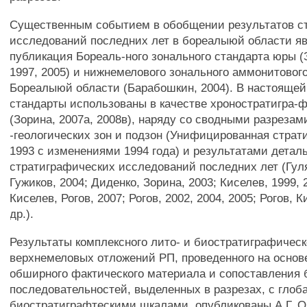
Существенным событием в обобщении результатов с
исследований последних лет в бореалыюй области я
публикация Бореаль-ного зонального стандарта юры (З
1997, 2005) и нижнемелового зонального аммонитовог
Бореалыюй области (Барабошкин, 2004). В настоящей
стандарты использованы в качестве хроностратигра-
(Зорина, 2007а, 2008в), наряду со сводными разрезам
-геологических зон и подзон (Унифицированная страти
1993 с изменениями 1994 года) и результатами детал
стратиграфических исследований последних лет (Гуля
Гужиков, 2004; Диденко, Зорина, 2003; Киселев, 1999, 
Киселев, Рогов, 2007; Рогов, 2002, 2004, 2005; Рогов, 
др.).
Результаты комплексного лито- и биостратиграфическ
верхнемеловых отложений РП, проведенного на основ
обширного фактического материала и сопоставления
последовательностей, выделенных в разрезах, с гло
биостратиграфтескими шкалами, опубликованы А.Г. 