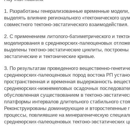
1. Разработаны генерализованные временные модели
выделять влияние регионального «тектонического шу
совместного тектоно-эвстатического взаимодействия.
2. С применением литолого-батиметрического и текто
моделирования в среднеюрских-палеоценовых отлож
выделены тектоно-эвстатические циклиты, построены
эвстатические и тектонические кривые.
3. По результатам проведенного вещественно-генетич
среднеюрских-палеоценовых пород востока РП устан
пространственная и временная выдержанность вещест
среднеюрских-нижнемеловых осадочных последовате
обусловленная существованием в тектоно-эвстатичес
платформы интервалов длительного стабильного стоя
Реконструированы доминирующие и второстепенные г
процессы, повлиявшие на минерагеническую специа
среднеюрских-палеоценовых тектоно-эвстатических ц