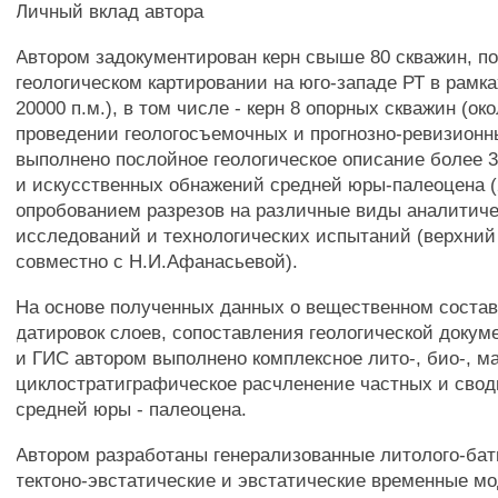
Личный вклад автора
Автором задокументирован керн свыше 80 скважин, п
геологическом картировании на юго-западе РТ в рамка
20000 п.м.), в том числе - керн 8 опорных скважин (ок
проведении геологосъемочных и прогнозно-ревизионн
выполнено послойное геологическое описание более 
и искусственных обнажений средней юры-палеоцена (2
опробованием разрезов на различные виды аналитич
исследований и технологических испытаний (верхний 
совместно с Н.И.Афанасьевой).
На основе полученных данных о вещественном состав
датировок слоев, сопоставления геологической докум
и ГИС автором выполнено комплексное лито-, био-, ма
циклостратиграфическое расчленение частных и свод
средней юры - палеоцена.
Автором разработаны генерализованные литолого-бат
тектоно-эвстатические и эвстатические временные мо