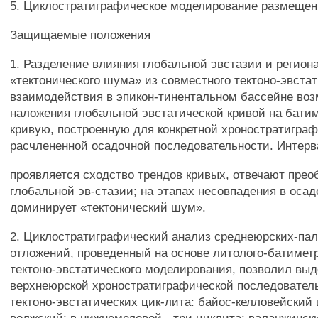
5. Циклостратиграфическое моделирование размеще
Защищаемые положения
1. Разделение влияния глобальной эвстазии и регион
«тектонического шума» из совместного тектоно-эвстат
взаимодействия в эпикон-тинентальном бассейне во
наложения глобальной эвстатической кривой на бати
кривую, построенную для конкретной хроностратигра
расчлененной осадочной последовательности. Интерв
проявляется сходство трендов кривых, отвечают пре
глобальной эв-стазии; на этапах несовпадения в оса
доминирует «тектонический шум».
2. Циклостратиграфический анализ среднеюрских-па
отложений, проведенный на основе литолого-батиметр
тектоно-эвстатического моделирования, позволил выд
верхнеюрской хроностратиграфической последовател
тектоно-эвстатических цик-лита: байос-келловейский