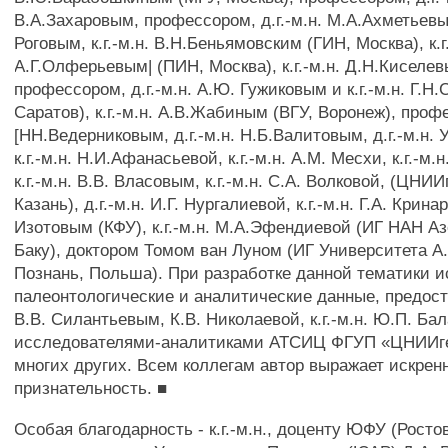
В.А.Захаровым, профессором, д.г.-м.н. М.А.Ахметьевым,
Роговым, к.г.-м.н. В.Н.Беньямовским (ГИН, Москва), к.г
А.Г.Олферьевым| (ПИН, Москва), к.г.-м.н. Д.Н.Киселе
профессором, д.г.-м.н. А.Ю. Гужиковым и к.г.-м.н. Г.Н
Саратов), к.г.-м.н. А.В.Жабиным (ВГУ, Воронеж), профе
[НН.Ведерниковым, д.г.-м.н. Н.Б.Валитовым, д.г.-м.н. 
к.г.-м.н. Н.И.Афанасьевой, к.г.-м.н. A.M. Месхи, к.г.-м.
к.г.-м.н. В.В. Власовым, к.г.-м.н. С.А. Волковой, (ЦНИ
Казань), д.г.-м.н. И.Г. Нургалиевой, к.г.-м.н. Г.А. Кринари
Изотовым (КФУ), к.г.-м.н. М.А.Эфендиевой (ИГ НАН А
Баку), доктором Томом ван Луном (ИГ Университета А
Познань, Польша). При разработке данной тематики 
палеонтологические и аналитические данные, предоста
В.В. Силантьевым, К.В. Николаевой, к.г.-м.н. Ю.П. Ба
исследователями-аналитиками АТСИЦ ФГУП «ЦНИИг
многих других. Всем коллегам автор выражает искре
признательность. ■
Особая благодарность - к.г.-м.н., доценту ЮФУ (Росто