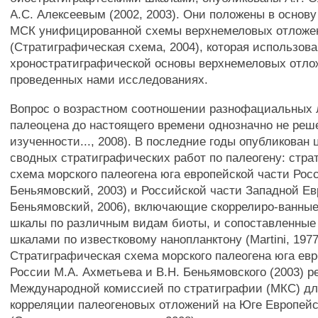
A.C. Алексеевым (2002, 2003). Они положены в основ
МСК унифицированной схемы верхнемеловых отложе
(Стратиграфическая схема, 2004), которая использова
хроностратиграфической основы верхнемеловых отло
проведенных нами исследованиях.
Вопрос о возрастном соотношении разнофациальных 
палеоцена до настоящего времени однозначно не реш
изученности..., 2008). В последние годы опубликован
сводных стратиграфических работ по палеогену: стра
схема морского палеогена юга европейской части Рос
Беньямовский, 2003) и Российской части Западной Ев
Беньямовский, 2006), включающие скоррелиро-ванны
шкалы по различным видам биоты, и сопоставленные
шкалами по известковому нанопланктону (Martini, 1977;
Стратиграфическая схема морского палеогена юга ев
России М.А. Ахметьева и В.Н. Беньямовского (2003) 
Международной комиссией по стратиграфии (МКС) дл
корреляции палеогеновых отложений на Юге Европей