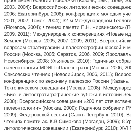
проблемам геологии Поволжья (Казань, 1997, 1999, 200
2003, 2004); Всероссийских литологических совещания
2006; Екатеринбург, 2008); конференциях молодых уче
2001, 2002; Томск, 2004); 32-м Международном Геолог
(Florence, 2004); чтениях памяти П.Н. Чирвинского» (П
2009, 2011); Международных конференциях «Новые ид
Земле» (Москва, 2005, 2007, 2009, 2011); Всероссийс
вопросам стратиграфии и палеогеографии юрской и 
России (Москва, 2005; Саратов, 2006, 2009; Ярославль
Новосибирск, 2008; Ульяновск, 2010); Годичных собра
палеонтологии МОИП «Палеострат» (Москва, 2006, 2008
Саксовских чтениях (Новосибирск, 2006, 2011); Всеро
конференциях по верхнему палеозою России (Казань, 2
Тектоническом совещании (Москва, 2008); Междунар
«Био- и литостратиграфические рубежи в истории Зе
2008); Всероссийском совещании «200 лет отечествен
палеонтологии» (Москва, 2009); Годичном собрании Р
2009), Федоровской сессии (Санкт-Петербург, 2010); 
чтениях памяти ак. К.В.Симакова (Магадан, 2009); 8 
литологическом совещании (Екатеринбург, 2010); XVI