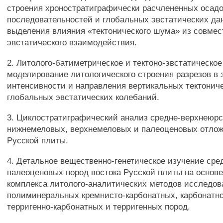
строения хроностратиграфически расчлененных осад
последовательностей и глобальных эвстатических да
выделения влияния «тектонического шума» из совмест
эвстатического взаимодействия.
2. Литолого-батиметрическое и тектоно-эвстатическо
моделирование литологического строения разрезов в 
интенсивности и направления вертикальных тектонич
глобальных эвстатических колебаний.
3. Циклостратиграфический анализ средне-верхнеюрс
нижнемеловых, верхнемеловых и палеоценовых отлож
Русской плиты.
4. Детальное вещественно-генетическое изучение сре
палеоценовых пород востока Русской плиты на основ
комплекса литолого-аналитических методов исследов
полиминеральных кремнисто-карбонатных, карбонатн
терригенно-карбонатных и терригенных пород.