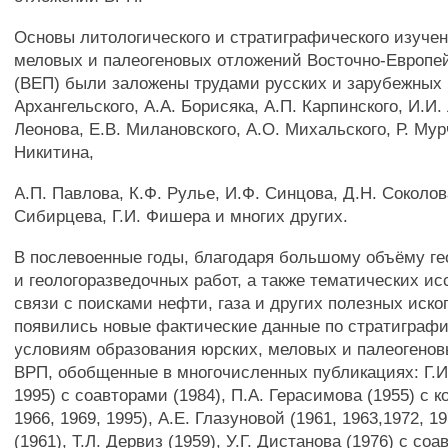
Основы литологического и стратиграфического изучен
меловых и палеогеновых отложений Восточно-Европ
(ВЕП) были заложены трудами русских и зарубежных г
Архангельского, A.A. Борисяка, А.П. Карпинского, И.И. 
Леонова, Е.В. Милановского, А.О. Михальского, Р. Мур
Никитина,
A.П. Павлова, К.Ф. Рулье, И.Ф. Синцова, Д.Н. Соколов
Сибирцева, Г.И. Фишера и многих других.
В послевоенные годы, благодаря большому объёму г
и геологоразведочных работ, а также тематических и
связи с поисками нефти, газа и других полезных иск
появились новые фактические данные по стратиграфи
условиям образования юрских, меловых и палеогено
ВРП, обобщенные в многочисленных публикациях: Г.И
1995) с соавторами (1984), П.А. Герасимова (1955) с к
1966, 1969, 1995), А.Е. Глазуновой (1961, 1963,1972, 19
(1961), Т.Л. Дервиз (1959), У.Г. Дистанова (1976) с соа