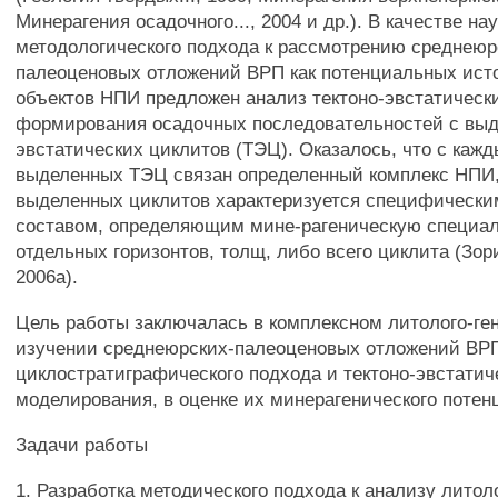
Минерагения осадочного..., 2004 и др.). В качестве на
методологического подхода к рассмотрению среднеюр
палеоценовых отложений ВРП как потенциальных ист
объектов НПИ предложен анализ тектоно-эвстатическ
формирования осадочных последовательностей с выд
эвстатических циклитов (ТЭЦ). Оказалось, что с каж
выделенных ТЭЦ связан определенный комплекс НПИ,
выделенных циклитов характеризуется специфическ
составом, определяющим мине-рагеническую специа
отдельных горизонтов, толщ, либо всего циклита (Зор
2006а).
Цель работы заключалась в комплексном литолого-ге
изучении среднеюрских-палеоценовых отложений ВРП
циклостратиграфического подхода и тектоно-эвстатич
моделирования, в оценке их минерагенического потен
Задачи работы
1. Разработка методического подхода к анализу лито