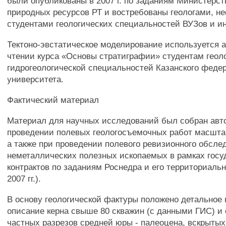
были опубликованы в 2007 г. по заданиям Министерст
природных ресурсов РТ и востребованы геологами, н
студентами геологических специальностей ВУЗов и и
Тектоно-эвстатическое моделирование используется 
чтении курса «Основы стратиграфии» студентам геол
гидрогеологической специальностей Казанского феде
университета.
Фактический материал
Материал для научных исследований был собран авт
проведении полевых геологосъемочных работ масштаба
а также при проведении полевого ревизионного обсле
неметаллических полезных ископаемых в рамках гос
контрактов по заданиям Роснедра и его территориальн
2007 гг.).
В основу геологической фактуры положено детальное 
описание керна свыше 80 скважин (с данными ГИС) и 
частных разрезов средней юры - палеоцена, вскрыты