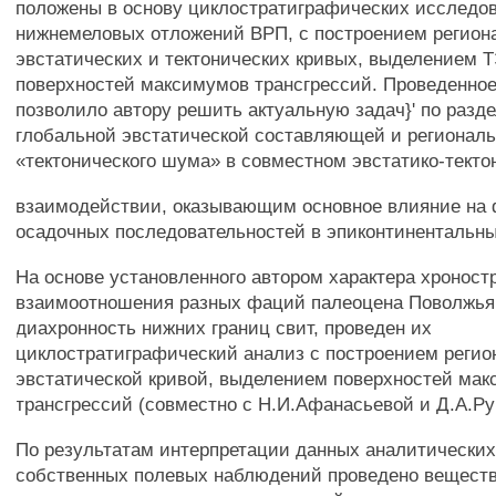
положены в основу циклостратиграфических исследо
нижнемеловых отложений ВРП, с построением регион
эвстатических и тектонических кривых, выделением 
поверхностей максимумов трансгрессий. Проведенно
позволило автору решить актуальную задач}' по разд
глобальной эвстатической составляющей и региональ
«тектонического шума» в совместном эвстатико-тект
взаимодействии, оказывающим основное влияние на
осадочных последовательностей в эпиконтинентальны
На основе установленного автором характера хроност
взаимоотношения разных фаций палеоцена Поволжья,
диахронность нижних границ свит, проведен их
циклостратиграфический анализ с построением регио
эвстатической кривой, выделением поверхностей ма
трансгрессий (совместно с Н.И.Афанасьевой и Д.А.Ру
По результатам интерпретации данных аналитически
собственных полевых наблюдений проведено веществ