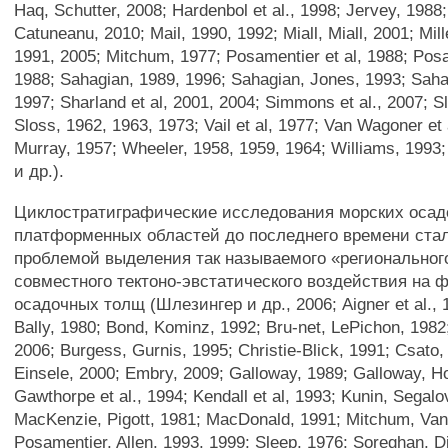
Haq, Schutter, 2008; Hardenbol et al., 1998; Jervey, 1988
Catuneanu, 2010; Mail, 1990, 1992; Miall, Miall, 2001; Mille
1991, 2005; Mitchum, 1977; Posamentier et al, 1988; Posa
1988; Sahagian, 1989, 1996; Sahagian, Jones, 1993; Sahag
1997; Sharland et al, 2001, 2004; Simmons et al., 2007; Sl
Sloss, 1962, 1963, 1973; Vail et al, 1977; Van Wagoner et 
Murray, 1957; Wheeler, 1958, 1959, 1964; Williams, 1993;
и др.).
Циклостратиграфические исследования морских оса
платформенных областей до последнего времени ста
проблемой выделения так называемого «региональног
совместного тектоно-эвстатического воздействия на
осадочных толщ (Шлезингер и др., 2006; Aigner et al., 1
Bally, 1980; Bond, Kominz, 1992; Bru-net, LePichon, 1982;
2006; Burgess, Gurnis, 1995; Christie-Blick, 1991; Csato,
Einsele, 2000; Embry, 2009; Galloway, 1989; Galloway, H
Gawthorpe et al., 1994; Kendall et al, 1993; Kunin, Segalo
MacKenzie, Pigott, 1981; MacDonald, 1991; Mitchum, Va
Posamentier, Allen, 1993, 1999; Sleep, 1976; Soreghan, D