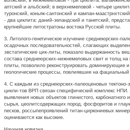
волжский; в нижнемеловой - три циклита: валанжински
аптский и альбский; в верхнемеловой - четыре циклит
туронский, коньяк-сантонский и кампан-маастрнхтский
- два циклита: даний-зеландский и танетский, предс
крупнейшие литостратоны востока Русской плиты.
3. Литолого-генетическое изучение среднеюрских-па
осадочных последовательностей, слагающих выделен
эвстатические цик-литы, показало выдержанность ве
состава среднеюрских-нижнемеловых свит и толщ на 
плиты, позволило реконструировать доминирующие и
геологические процессы, повлиявшие на фациальный 
4. С каждым из среднеюрских-палеоценовых тектоно-
цикли-тов ВРП связан специфический комплекс НПИ.
выявления новых объектов глинистого, карбонатного 
сырья, цеолитсодержащих пород, фосфоритов и гла
песков, россыпепроявлений титан-циркониевых мине
оцениваются как высокие.
Научная новизна