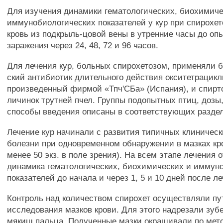
Для изучения динамики гематологических, биохимиче
иммунобиологических показателей у кур при спирохе
кровь из подкрыль-цовой вены в утренние часы до оп
заражения через 24, 48, 72 и 96 часов.
Для лечения кур, больных спирохетозом, применяли б
ский антибиотик длительного действия окситетрацикл
произведенный фирмой «Тпч'СБа» (Испания), и спирто
личинок трутней пчел. Группы подопытных птиц, дозы,
способы введения описаны в соответствующих раздел
Лечение кур начинали с развития типичных клиническ
болезни при одновременном обнаружении в мазках кро
менее 50 экз. в поле зрения). На всем этапе лечения
динамика гематологических, биохимических и иммун
показателей до начала и через 1, 5 и 10 дней после л
Контроль над количеством спирохет осуществляли пу
исследования мазков крови. Для этого надрезали зуб
мякиш пальца. Полученные мазки окрашивали по мет