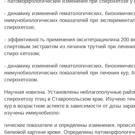
- патоморфологические изменения при спирохетозе у 
- динамику изменений гематологических, биохимичес
иммунобиологических показателей при эксперимента
спирохетозе;
- эффективность применения окситетрациклина 200 в
спиртовым экстрактом из личинок трутней при лечени
спиро-хетозом;
- динамику изменений гематологических, биохимичес
иммунобиологических показателей при лечении кур, 
спирохетозом.
Научная новизна. Установлены неблагополучные райо
спирохетозу птиц в Ставропольском крае. Изучено те
кур в возрастном аспекте в зависимости от дозы зар
изучены иммунобиоло-
гические показатели и определены изменения, проис
белковой картине крови. Определены патоморфологич