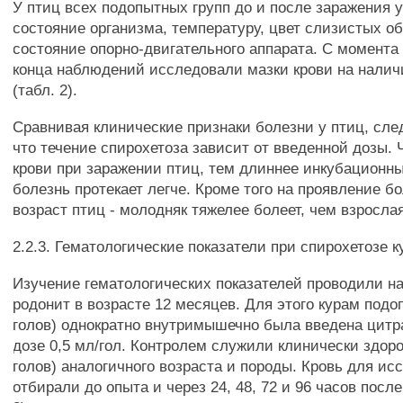
У птиц всех подопытных групп до и после заражения 
состояние организма, температуру, цвет слизистых об
состояние опорно-двигательного аппарата. С момента
конца наблюдений исследовали мазки крови на налич
(табл. 2).
Сравнивая клинические признаки болезни у птиц, сле
что течение спирохетоза зависит от введенной дозы.
крови при заражении птиц, тем длиннее инкубационны
болезнь протекает легче. Кроме того на проявление б
возраст птиц - молодняк тяжелее болеет, чем взросла
2.2.3. Гематологические показатели при спирохетозе к
Изучение гематологических показателей проводили на
родонит в возрасте 12 месяцев. Для этого курам подо
голов) однократно внутримышечно была введена цитра
дозе 0,5 мл/гол. Контролем служили клинически здор
голов) аналогичного возраста и породы. Кровь для ис
отбирали до опыта и через 24, 48, 72 и 96 часов посл