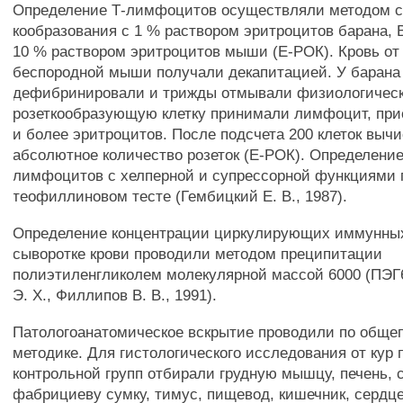
Определение Т-лимфоцитов осуществляли методом сп
кообразования с 1 % раствором эритроцитов барана,
10 % раствором эритроцитов мыши (Е-РОК). Кровь от
беспородной мыши получали декапитацией. У барана
дефибринировали и трижды отмывали физиологическ
розеткообразующую клетку принимали лимфоцит, пр
и более эритроцитов. После подсчета 200 клеток выч
абсолютное количество розеток (Е-РОК). Определени
лимфоцитов с хелперной и супрессорной функциями 
теофиллиновом тесте (Гембицкий Е. В., 1987).
Определение концентрации циркулирующих иммунных
сыворотке крови проводили методом преципитации
полиэтиленгликолем молекулярной массой 6000 (ПЭГ
Э. X., Филлипов В. В., 1991).
Патологоанатомическое вскрытие проводили по обще
методике. Для гистологического исследования от кур
контрольной групп отбирали грудную мышцу, печень, с
фабрициеву сумку, тимус, пищевод, кишечник, сердце