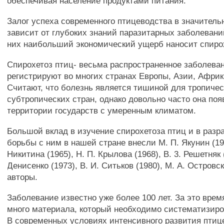
обеспечивая население продуктами питания.
Залог успеха современного птицеводства в значитель
зависит от глубоких знаний паразитарных заболеван
них наибольший экономический ущерб наносит спиро
Спирохетоз птиц- весьма распространенное заболеван
регистрируют во многих странах Европы, Азии, Африк
Считают, что болезнь является тишиной для тропичес
субтропических стран, однако довольно часто она поя
территории государств с умеренным климатом.
Большой вклад в изучение спирохетоза птиц и в разр
борьбы с ним в нашей стране внесли М. П. Якунин (196
Никитина (1965), Н. П. Крылова (1968), В. 3. Решетняк (
Денисенко (1973), В. И. Ситьков (1980), М. А. Островск
авторы.
Заболевание известно уже более 100 лет. За это врем
много материала, который необходимо систематизиро
В современных условиях интенсивного развития птиц