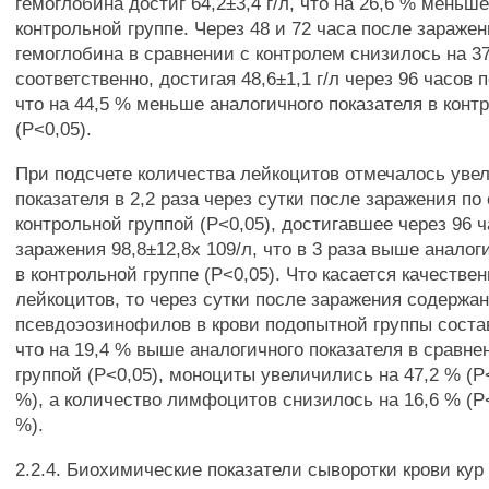
гемоглобина достиг 64,2±3,4 г/л, что на 26,6 % меньше
контрольной группе. Через 48 и 72 часа после зараже
гемоглобина в сравнении с контролем снизилось на 37
соответственно, достигая 48,6±1,1 г/л через 96 часов 
что на 44,5 % меньше аналогичного показателя в конт
(Р<0,05).
При подсчете количества лейкоцитов отмечалось уве
показателя в 2,2 раза через сутки после заражения по
контрольной группой (Р<0,05), достигавшее через 96 
заражения 98,8±12,8х 109/л, что в 3 раза выше аналог
в контрольной группе (Р<0,05). Что касается качестве
лейкоцитов, то через сутки после заражения содержа
псевдоэозинофилов в крови подопытной группы состав
что на 19,4 % выше аналогичного показателя в сравне
группой (Р<0,05), моноциты увеличились на 47,2 % (Р<
%), а количество лимфоцитов снизилось на 16,6 % (Р<
%).
2.2.4. Биохимические показатели сыворотки крови кур