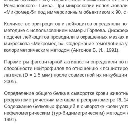
Романовского - Гимза. При микроскопии использовали
«Микромед-5» под иммерсионным объективом х 90, с 
Количество эритроцитов и лейкоцитов определяли п
методике с использованием камеры Горяева. Диффе
подсчет лейкоцитов проводили в окрашенных мазках 
микроскопа «Микромед-5». Содержание гемоглобина 
колориметрическим методом (Антонов Б. И., 1991).
Параметры фагоцитарной активности определяли по п
способности нейтрофилов по отношению к псшистир
латекса (D = 1,5 мкм) после совместной их инкубации 
2005).
Определение общего белка в сыворотке крови живот
рефрактометрическим методом в рефрактометре RL 140
Содержание белковых фракций в сыворотке крови ус
нефелометрическим (тур-бидиметрическпм) методом (
1991).