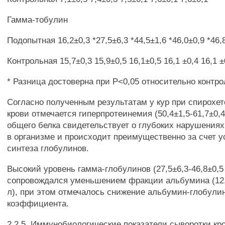
Гамма-тобулин
Подопытная 16,2±0,3 *27,5±6,3 *44,5±1,6 *46,0±0,9 *46,
Контрольная 15,7±0,3 15,9±0,5 16,1±0,5 16,1 ±0,4 16,1 ±
* Разница достоверна при Р<0,05 относительно контро
Согласно полученным результатам у кур при спирохет
крови отмечается гиперпротеинемия (50,4±1,5-61,7±0,4
общего белка свидетельствует о глубоких нарушения
в организме и происходит преимущественно за счет у
синтеза глобулинов.
Высокий уровень гамма-глобулинов (27,5±6,3-46,8±0,5 
сопровождался уменьшением фракции альбумина (12,7
л), при этом отмечалось снижение альбумин-глобули
коэффициента.
2.2.5. Иммунобиологические показатели сыворотки кро