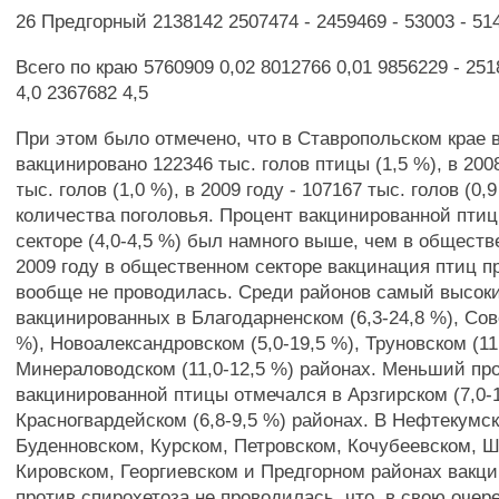
26 Предгорный 2138142 2507474 - 2459469 - 53003 - 514
Всего по краю 5760909 0,02 8012766 0,01 9856229 - 251
4,0 2367682 4,5
При этом было отмечено, что в Ставропольском крае 
вакцинировано 122346 тыс. голов птицы (1,5 %), в 2008
тыс. голов (1,0 %), в 2009 году - 107167 тыс. голов (0,
количества поголовья. Процент вакцинированной пти
секторе (4,0-4,5 %) был намного выше, чем в обществ
2009 году в общественном секторе вакцинация птиц п
вообще не проводилась. Среди районов самый высок
вакцинированных в Благодарненском (6,3-24,8 %), Сов
%), Новоалександровском (5,0-19,5 %), Труновском (11
Минераловодском (11,0-12,5 %) районах. Меньший пр
вакцинированной птицы отмечался в Арзгирском (7,0-1
Красногвардейском (6,8-9,5 %) районах. В Нефтекумс
Буденновском, Курском, Петровском, Кочубеевском, Ш
Кировском, Георгиевском и Предгорном районах вакц
против спирохетоза не проводилась, что, в свою очере