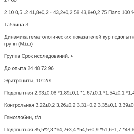
27 60
2 10 0,5 .2 41,8±0,2 - 43,2±0,2 58 43,8±0,2 75 Пало 100 
Таблица 3
Динамика гематологических показателей кур подопытн
групп (М±ш)
Группа Срок исследований, ч
До опыта 24 48 72 96
Эритроциты, 1012/л
Подопытная 2,93±0,06 *1,89±0,1 *1,67±0,1 *1,54±0,1 *1,
Контрольная 3,22±0,2 3,26±0,2 3,31+0,2 3,35±0,1 3,39±0
Гемоглобин, г/л
Подопытная 85,5*2,3 *64,2±3,4 *54,5±0,9 *51,6±1,7 *48,