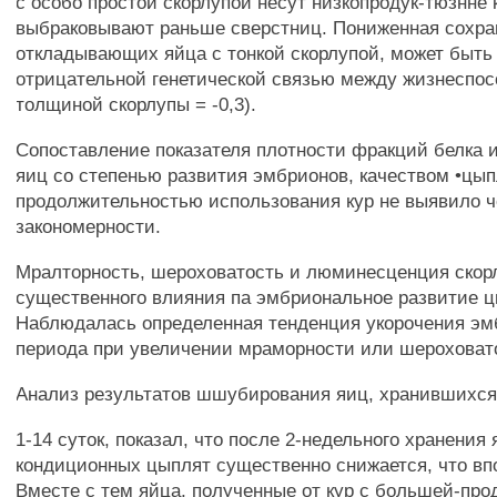
с особо простой скорлупой несут низкопродук-тюзнне 
выбраковывают раньше сверстниц. Пониженная сохран
откладывающих яйца с тонкой скорлупой, может быть
отрицательной генетической связью между жизнеспо
толщиной скорлупы = -0,3).
Сопоставление показателя плотности фракций белка 
яиц со степенью развития эмбрионов, качеством •цып
продолжительностью использования кур не выявило ч
закономерности.
Мралторность, шероховатость и люминесценция скор
существенного влияния па эмбриональное развитие ц
Наблюдалась определенная тенденция укорочения эм
периода при увеличении мраморности или шероховат
Анализ результатов шшубирования яиц, хранившихс
1-14 суток, показал, что после 2-недельного хранения
кондиционных цыплят существенно снижается, что вп
Вместе с тем яйца, полученные от кур с большей-пр