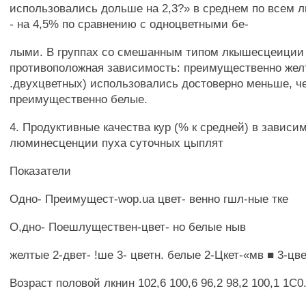
использовались дольше на 2,3?» в среднем по всем 
- на 4,5% по сравнению с одноцветными бе-
лыми. В группах со смешанным типом лкышесцеиции
противоположная зависимость: преимущественно жел
.двухцветных) использовались достоверно меньше, ч
преимущественно белые.
4. Продуктивные качества кур (% к средней) в зависи
люминесценции пуха суточных цыплят
Показатели
Одно- Преимущест-wop.ua цвет- венно гшл-ные тке
О,дно- Поешлуществен-цвет- но белые ныв
желтые 2-двет- !ше 3- цветн. белые 2-Цкет-«мв ■ 3-цв
Возраст половой лкнин 102,6 100,6 96,2 98,2 100,1 1С0