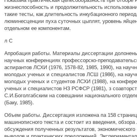
Показана практическая целесообразность при отборе 
жизнеспособность и продолжительность использован
такие тесты, как длительность инкубационного период
люминесценции пуха суточных цыплят, уровень яйцен
отдельном ее компонентам.
л С
Апробация работы. Материалы диссертации долонены
научных конференциях профессорско-преподавательск
аспирантов ЛСХИ (1976, 1578-82, 1985, 1990), на нау
молодых ученых и специалистов ЛСШ (1986), на нау
молодых ученых и студентов ЛСХИ (1988), на конфе
ученых и специалистов НЗ РСФСР (1981), з соавторст
С.И.Боголгабским на совещании национального отде
(Баку, 1985).
Объем работы. Диссертация изложена па 158 страни
машинописного текста и состоит из введения, обзора
обсуждения полученных результатов, экономического
выводов и практических предложений. Эксперимента