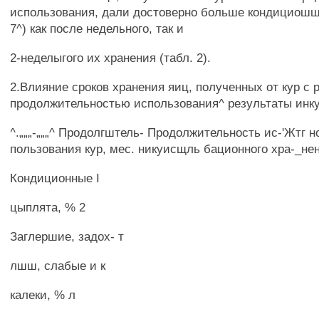
использования, дали достоверно больше кондициошшх
7^) как после недельного, так и
2-неделыгого их хранения (табл. 2).
2.Влияние сроков хранения яиц, полученных от кур с 
продолжительностью использования^ результаты инк
^.„„„-„„„^ Продолгштель- Продолжительность ис-'Жтг н
пользования кур, мес. никуисщль бационного хра-_нен
Кондиционные I
цыплята, % 2
Заглершие, задох- т
лшш, слабые и к
калеки, % л