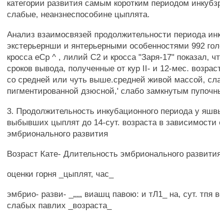
категории развития самым коротким периодом инкубз
слабые, неанзнеспособине цыплята.
Анализ взаимосвязей продолжительности периода ин
экстерьернши и янтерьерными особенностями 992 го
кросса еСр ^ , лилий С2 и кросса "Заря-17" показал, 
сроков вывода, полученные от кур II- и 12-мес. возра
со средней или чуть выше.средней живой массой, сл
пигментированной дзюсной,' слабо замкнутым пупочн
3. Продолжительность инкубационного периода у яшвы
выбывших цыплят до 14-сут. возраста в зависимости 
эмбрионального развития
Возраст Кате- Длительность эмбрионального развити
оценки горня _цыплят, час_
эмбрио- разви- _„„„ виашц павою: и тЛ1_ на, сут. тпя в
слабых павлих _возраста_