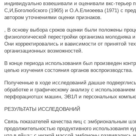
индивидуально взвешивали и оценивали вкс-терьер п
С,И,Боголюбского (1965) и О.А.Елиоеева (1971) с пр
автором уточнениями оценки признаков.
, В основу выбора сроков оценки были положены про
физиологической перестройки организма молодняка и
Они корректировались и вависимости от принятой те
организационных возможностей.
В конце периода использования был произведен конт
целью изучения состояния органов воспроизводства.
Полученные в ходе исследований дашше подверглис
обработке и графическому анализу с использованием
перфорациотшх машин, ЭВ1Л и персональных компью
РЕЗУЛЬТАТЫ ИССЛЕДОВАНИЙ
Связь показателей качества яиц с эмбриональным ш
продолжительностью продуктивного использованпя кур
что в яйца:; с низкой массой эмбрионы развивались 