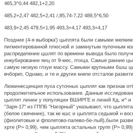
465,3^0,44 482,1+2,20
485,2+2,47 482,5+2,41 /,85,74-7,22 489,5^6,50
483,9+2,45 479,5+1,95 493,3+4,17 493,3+4,17
Поздние (4-я выборка') цыплята были самыми мелким
пигментированной плюсной и замкнутым пупочным ко
распределение цшлят по времени вывода было получ
инкубировании яиц от 9-мес, птица. Самые ранние ц
самую низкую глзуи массу. Самыми крупными бшш ц
вчборкп, Однако, и те и другие кнели отсталое развит
Люминесценция пуха суточных цыплят как признак от
продолжительное использование. Данные исследован
цыплят линии у популяции ВШИРГЕ и линий Кд, и^ и 
"Заря-17" из ГППБ "Нагорный" указывают, что цыплята
(белое свечение), так ке кшс и цыплята седьмой н во
(фиолетовые и фполетово-палево-бе-лы8),были разв
хрте (Р> 0,99), чем цыплята остальных групп (Р> 0,99