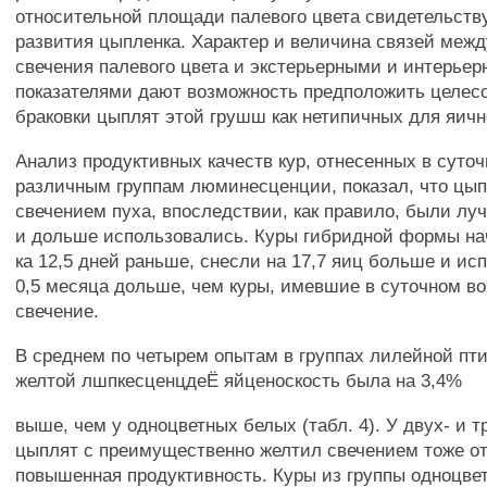
относительной площади палевого цвета свидетельству
развития цыпленка. Характер и величина связей меж
свечения палевого цвета и экстерьерными и интерье
показателями дают возможность предположить целес
браковки цыплят этой грушш как нетипичных для яичн
Анализ продуктивных качеств кур, отнесенных в суточ
различным группам люминесценции, показал, что цы
свечением пуха, впоследствии, как правило, были л
и дольше использовались. Куры гибридной формы на
ка 12,5 дней раньше, снесли на 17,7 яиц больше и ис
0,5 месяца дольше, чем куры, имевшие в суточном во
свечение.
В среднем по четырем опытам в группах лилейной пт
желтой лшпкесценцдеЁ яйценоскость была на 3,4%
выше, чем у одноцветных белых (табл. 4). У двух- и 
цыплят с преимущественно желтил свечением тоже о
повышенная продуктивность. Куры из группы одноцве