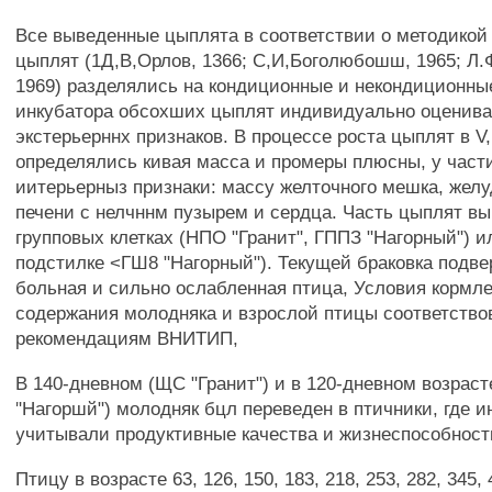
Все выведенные цыплята в соответствии о методикой
цыплят (1Д,В,Орлов, 1366; С,И,Боголюбошш, 1965; Л.
1969) разделялись на кондиционные и некондиционны
инкубатора обсохших цыплят индивидуально оценива
экстерьерннх признаков. В процессе роста цыплят в V,
определялись кивая масса и промеры плюсны, у част
иитерьерныз признаки: массу желточного мешка, желу
печени с нелчннм пузырем и сердца. Часть цыплят в
групповых клетках (НПО "Гранит", ГППЗ "Нагорный") ил
подстилке <ГШ8 "Нагорный"). Текущей браковка подв
больная и сильно ослабленная птица, Условия кормл
содержания молодняка и взрослой птицы соответство
рекомендациям ВНИТИП,
В 140-дневном (ЩС "Гранит") и в 120-дневном возрас
"Нагоршй") молодняк бцл переведен в птичники, где 
учитывали продуктивные качества и жизнеспособност
Птицу в возрасте 63, 126, 150, 183, 218, 253, 282, 345, 