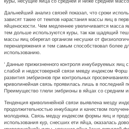
куры, несущие яйца со средней и ниже средней массо
Дальнейший анализ связей показал, что сроки исполь
зависят такие от темпов нарастания массы яиц в пер
яйценоскости. Чем медленнее увеличивается масса яи
тем дольше используются куры, так как щадящий те
массы яиц оберегал организм несушки от физиологич
перенапряжения и тем самым способствовал более д
использованию.
' Данные прижизненного контроля инкубируемых яиц 
слабой и недостоверной связи мевду индексом Форш 
развития эмбрионов при контрольных просвечивания
криволинейная связь проявилась лишь в последний п
Преимущество тлели эмбрионы в яйцах со средним 
Тенденция криволинейной связи выявлена мезду инд
продолжительностью инкубации и качеством полученно
молодняка. Связь медцу индексом формы яиц и про
использования кур, снесших ети яйца, оказалась дово