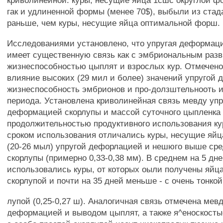
криволинейной: куры, несущие яйца 1сшс округлой фо
гак и удлиненной формы (менее 70$), выбыли из стад
раньше, чем куры, несущие яйца оптимальной форш.
Исследованиями установлено, что упругая деформац
имеет существенную связь как с эмбриональным разви
жизнеспособностью цыплят и взрослых кур. Отмечено
влияние высоких (29 мил и более) значений упругой
жизнеспособность эмбрионов и про-долзштельнооть и
периода. Установлена криволинейная связь мевду упр
деформацией скорлупы и массой суточного цыпленка
продолжительностью продуктивного использования к
сроком использования отличались куры, несущие яйц
(20-26 мыл) упругой дефорлацией и нешюго выше ср
скорлупы (примерно 0,33-0,38 мм). В среднем на 5 дн
использовались куры, от которых оыли получены яйца
скорлупой и почти на 35 дней меньше - с очень тонкой
лупой (0,25-0,27 ш). Аналогичная связь отмечена мев
деформацией и выводом цыплят, а также я^еноскосты