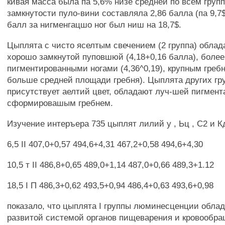
кивая масса была па 5,6% низе средней по всем групп
замкнутости пуло-вини составляла 2,86 балла (па 9,7$
балл за нигменгацшо ног был ниш на 18,7$.
Цыплята с чисто яселтым свечением (2 группа) облад
хорошо замкнутой пуповшюй (4,18+0,16 балла), более
пигментированными ногами (4,36^0,19), крупным греб
больше средней площади гребня). Цыплята других гру
присутствует аелтий цвет, обладают луч-шей пигмент
сформировашым гребнем.
Изучение интеръера 735 цыплят лилий у , Ьц , С2 и К
6,5 II 407,0+0,57 494,6+4,31 467,2+0,58 494,6+4,30
10,5 т II 486,8+0,65 489,0+1,14 487,0+0,66 489,3+1.12
18,5 I П 486,3+0,62 493,5+0,94 486,4+0,63 493,6+0,98
показало, что цыплята I группы люминесценции облад
развитой системой органов пищеварения и кровообра