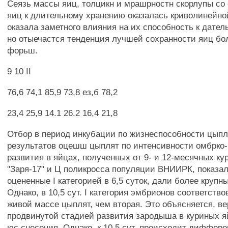
Сеязь массы яиц, толцикн и мрашрностн скорлупы со
яиц к длительному хранению оказалась криволинейно
оказала заметного влияния на их способность к дате
но отыечастся тенденция лучшей сохранности яиц бо
форьш.
9 10 II
76,6 74,1 85,9 73,8 ез,б 78,2
23,4 25,9 14.1 26.2 16,4 21,8
Отбор в период инкубации по жизнеспособности цыпл
результатов оцешш цыплят по интенсивности омбрко-
развития в яйцах, полученных от 9- и 12-месячных ку
"Заря-17" и Ц поликросса популяции ВНИИРК, показал
оцененные I категорией в 6,5 суток, дали более крупн
Однако, в 10,5 сут. I категория эмбрионов соответст
живой массе цыплят, чем вторая. Это объясняется, ве
продвинутой стадией развития зародыша в куриных я
юс снесения. Однако, к 10,5 сут. происходит диффер