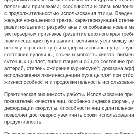
полезными признаками; особенности и связь компоне
с продолжительностью использования птицы. Введен
желудочно-кишечного тракта, характеризующий степе
развития'цыплят; разработаны и опробованы новые м
экстерьерных признаков (развитие верхнего края гребн
люминесценция пуха цыплят, величина угла между 
веком у взрослых кур) и модернизированы существую
состояния пуповины, объем и мягкость кивота, пигмен
суточных цыплят, пигментация и общее состояние гр
алтерий, степень ожирения кур-несуие^; доказана эф
использования люминесценции пуха цыплят при отбо
жизнеспособности и продолжительность использован
Практическая значимость работы. Использование при
показателей качества яиц, особенно индекса формы, 
дефорлации скорлупы, способности яиц к длительном
позволяет достоверно увеличить сроки использования
продуктивность.