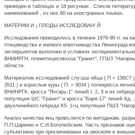
приведен в таблицах и 18 рисунках . Список литерат
наименований , из них 60 на иностранных языках.
МАТЕРИМ И ¡.ПЛОДЫ ИССЛЕДОВАН! Й
Исследования проводились в течение 1978-90 гг. на к
птицеводства и мелкого кпвотноводства Ленинградског
экспершентов выполнен в условиях экспериментально
ВНИИРГН, племптицесовхоза "Гранит", ГГШЗ "Нагорн
области.
Материалом исследований слу;шш яйца ( П = 136С7 ),
3511 ) и взрослые куры ( П. = 9034 ) поликросса яичн
ВНИНРГК, кросса "Янтарь-1" линий I, 2, 3 и их гибри
популяции ШС "Гранит" и кросса "Баря-17" линий Кд, ,
двухлинейюго гибрида К5- 1>ц популяции ПШЗ "Нагор
Анализ качества яиц прово,пился по методикам, раз
П.П.Царенко и С.И.Боголюбским. Часть признаков оц
субъективно при просвечивании на овоскопе и внешн