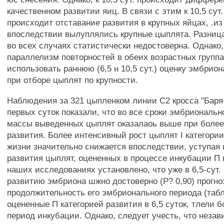
качественном развитии яиц. В связи с этим к 10,5 сут
происходит отставание развития в крупных яйцах, .из
впоследствии вылуплялись крупные цыплята. Разница
во всех случаях статистически недостоверна. Однако,
параллелизм повторностей в обеих возрастных группа
использовать раннюю (6,5 н 10,5 сут.) оценку эмбрио
при отборе цыплят по крупности.
Наблюдения за 321 цыпленком линии С2 кросса "Баря-
первых суток показали, что во все сроки эмбриональн
массы выведенных цыплят оказалаоь выше при более 
развития. Более интенсивный рост цыплят I категори
жизни значительно снижается впоследствии, уступая
развития цыплят, оцененных в процессе инкубации П 
наших исследованиях установлено, что уже в 6,5-сут.
развитию эмбриона шжно достоверно (Р? 0,90) прогно
продолжительность его эмбрионального периода (табл
оцененные П категорией развития в 6,5 суток, тлели 
период инкубации. Однако, следует учесть, что незав