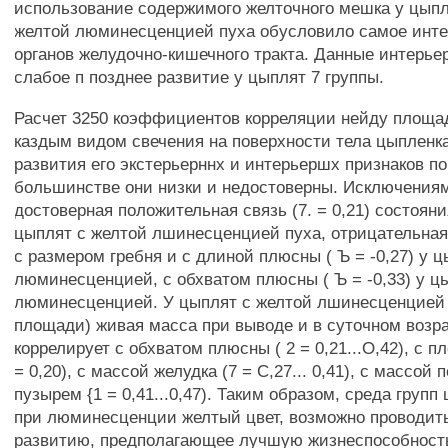
использование содержимого желточного мешка у цыпл
желтой люминесценцией пуха обусловило самое инте
органов желудочно-кишечного тракта. Данные интерье
слабое п позднее развитие у цыплят 7 группы.
Расчет 3250 коэффициентов корреляции нейду площ
каздым видом свечения на поверхности тела цыпленка
развития его экстерьерннх и интерьершх признаков по
большинстве они низки и недостоверны. Исключения
достоверная положительная связь (7. = 0,21) состоян
цыплят с желтой лшинесценцией пуха, отрицательная (
с размером гребня и с длиной плюсны ( Ъ = -0,27) у 
люминесценцией, с обхватом плюсны ( Ъ = -0,33) у ц
люминесценцией. У цыплят с желтой лшинесценцией 
площади) живая масса при выводе и в суточном возр
коррелирует с обхватом плюсны ( 2 = 0,21...О,42), с 
= 0,20), с массой желудка (7 = С,27... 0,41), с массой
пузырем {1 = 0,41...0,47). Таким образом, среда груп
при люминесценции желтый цвет, возможно проводить
развитию, предполагающее лучшую жизнеспособност