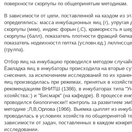
поверхности скорлупы по общепринятым методикам.
В зависимости от цели, поставленной на каэдом из э
определялись: масса инкубационных яиц (г), упругая 
скорлупы (мкм), индекс форын (,С), краморнссть я ше
скорлупы (балл), показатель плотности фракций белка 
показатель нодеихностл гелтка (условн.ед.) лкллнссц
(грулпа).
Отбор яиц на инкубацию проводился методом случайн
Ёакладка яиц в инкубаторы происходила на вторые су
снесения, за исключением исследований по их хране
яиц производилась при режимах, принятых в хозяйст
рекомендациям ВНИТШ (1386), в инкубаторах типа "Ун
хозяйства::) и "Бисмарк" (на кафедре). В процессе ин
проводился биологически!! контроль за развитием эм
методике ;Л,В,Орлова (1966). Выемка цыплят из инку
проводилась в условиях хозяйств по общепринятой т
зависимости от задач, поставленных в каждом конкре
исследовании.