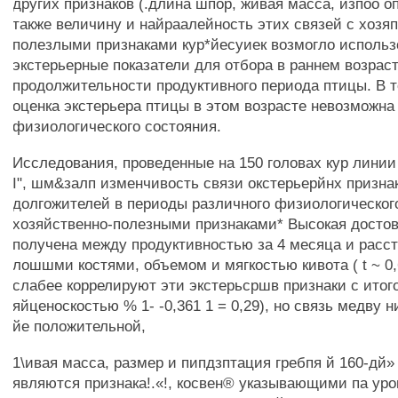
других признаков (.длина шпор, живая масса, изпоо опе
также величину и найраалейность этих связей с хозя
полезлыми признаками кур*йесуиек возмогло использ
экстерьерные показатели для отбора в раннем возраст
продолжительности продуктивного периода птицы. В т
оценка экстерьера птицы в этом возрасте невозможна 
физиологического состояния.
Исследования, проведенные на 150 головах кур линии 
I", шм&залп изменчивость связи окстерьерйнх признак
долгожителей в периоды различного физиологическог
хозяйственно-полезными признаками* Высокая достов
получена между продуктивностью за 4 месяца и расс
лошшми костями, объемом и мягкостью кивота ( t ~ 0,
слабее коррелируют эти экстерьсршв признаки с итог
яйценоскостью % 1- -0,361 1 = 0,29), но связь медву 
йе положительной,
1\ивая масса, размер и пипдзптация гребпя й 160-дй»
являются признака!.«!, косвен® указывающими па уро