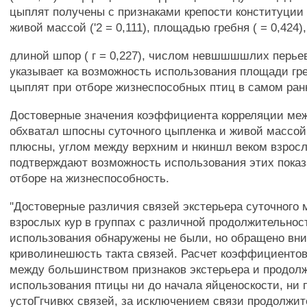
цыплят получены с признаками крепости конституции
живой массой ('2 = 0,111), площадью гребня ( = 0,424),
длиной шпор ( г = 0,227), числом невшшшшлих перьев 
указывает ка возможность использования площади гр
цыплят при отборе жизнеспособных птиц в самом ран
Достоверные значения коэффициента корреляции ме
обхватал шпосны суточного цыпленка и живой массой
плюсны, углом между верхним и нкиншл веком взрос
подтверждают возможность использования этих показ
отборе на жизнеспособность.
"Достоверные различия связей экстерьера суточного 
взрослых кур в группах с различной продолжительно
использования обнаружены не были, но обращено вн
криволинешюсть такта связей. Расчет коэффициенто
между большинством признаков экстерьера и продол
использования птицы ни до начала яйценоскости, ни 
устоГгчивкх связей, за исключением связи продолжи