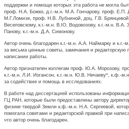
поддержки и помощи которых эта работа не могла бы
проф. H.A. Божко, д.г.-м.н. М.А. Гончарову, проф. Е.П.
М.Г.Ломизе, проф. Н.В. Лубниной, доц. Г.В. Брянцевой, к
Веселовскому, к.г.-м.н. B.IO. Водовозову, к.г.-м.н. В.А.
Панову, к.г.-м.н. Д.А. Симонову.
Автор очень благодарен к.г.-м.н. A.A. Наймарку и к.г.-
за весьма ценные советы, замечания и редакторскую 
написании работы.
Автор признателен коллегам проф. Ю.А. Морозову, про
к.г.-м.н. Л.И. Иогансон, к.г.-м.н. Ю.В. Нечаеву*, к.ф.-м
за содействие и помощь в исследованиях.
В работе над диссертацией использованы информац
ГЦ РАН, которые были предоставлены автору директ
физике твердой Земли к.ф.-м.н. H.A. Сергеевой, котор
помогала советами и редакторской правкой при написа
что автор очень благодарен.