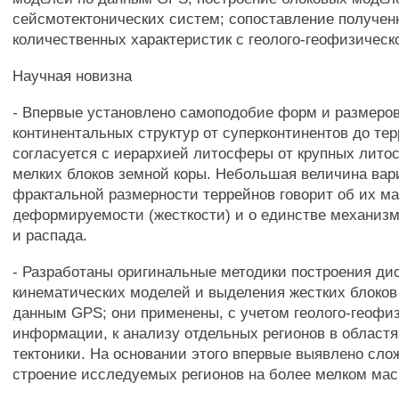
сейсмотектонических систем; сопоставление получен
количественных характеристик с геолого-геофизичес
Научная новизна
- Впервые установлено самоподобие форм и размеро
континентальных структур от суперконтинентов до тер
согласуется с иерархией литосферы от крупных лито
мелких блоков земной коры. Небольшая величина ва
фрактальной размерности террейнов говорит об их м
деформируемости (жесткости) и о единстве механиз
и распада.
- Разработаны оригинальные методики построения ди
кинематических моделей и выделения жестких блоков
данным GPS; они применены, с учетом геолого-геофи
информации, к анализу отдельных регионов в област
тектоники. На основании этого впервые выявлено сло
строение исследуемых регионов на более мелком ма