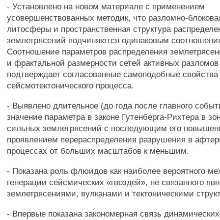
- Установлено на новом материале с применением
усовершенствованных методик, что разломно-блокова
литосферы и пространственная структура распределе
землетрясений подчиняются одинаковым соотношени
Соотношение параметров распределения землетрясен
и фрактальной размерности сетей активных разломов
подтверждает согласованные самоподобные свойства
сейсмотектонического процесса.
- Выявлено длительное (до года после главного собы
значение параметра в законе Гутенберга-Рихтера в зо
сильных землетрясений с последующим его повышени
проявлением перераспределения разрушения в афте
процессах от больших масштабов к меньшим.
- Показана роль флюидов как наиболее вероятного м
генерации сейсмических «гвоздей», не связанного яв
землетрясениями, вулканами и тектоническими струк
- Впервые показана закономерная связь динамических