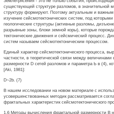
Землетрясения - это не только события, происходящи
существующей структуре разломов, в значительной м
структуру формируют. Поэтому актуальным и важным
изучение сейсмотектонических систем, под которым
геологические структуры (активные разломы, дизъюн
разрывные зоны, блоки земной коры), которые порож
тектонические движения и сейсмический процесс. Ди
систем называем сейсмотектоническим процессом.
Единый характер сейсмотектонического процесса, выр
частности, в теоретической связи между величинами
размерности D сетей разломов и параметра Ь в (4), к
[Aki, 1981]:
D~2b. (7)
В нашем исследовании на новом материале с исполь
усовершенствованных методик рассматривается согл
фрактальных характеристик сейсмотектонического проц
1.6 Методы вычисления фрактальной размерности В 