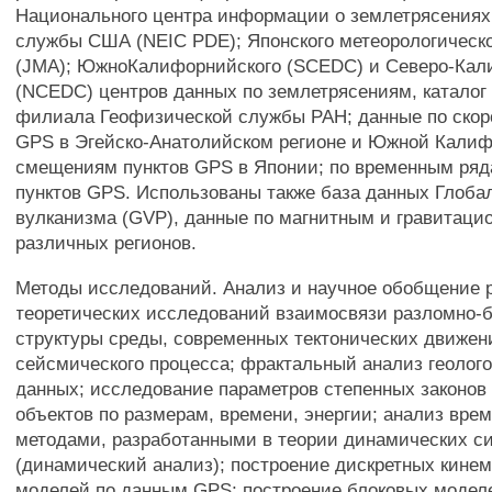
Национального центра информации о землетрясениях
службы США (NEIC PDE); Японского метеорологическо
(JMA); ЮжноКалифорнийского (SCEDC) и Северо-Кал
(NCEDC) центров данных по землетрясениям, каталог
филиала Геофизической службы РАН; данные по скор
GPS в Эгейско-Анатолийском регионе и Южной Калиф
смещениям пунктов GPS в Японии; по временным ря
пунктов GPS. Использованы также база данных Глоб
вулканизма (GVP), данные по магнитным и гравитац
различных регионов.
Методы исследований. Анализ и научное обобщение 
теоретических исследований взаимосвязи разломно-
структуры среды, современных тектонических движен
сейсмического процесса; фрактальный анализ геолог
данных; исследование параметров степенных законов
объектов по размерам, времени, энергии; анализ вре
методами, разработанными в теории динамических с
(динамический анализ); построение дискретных кине
моделей по данным GPS; построение блоковых модел