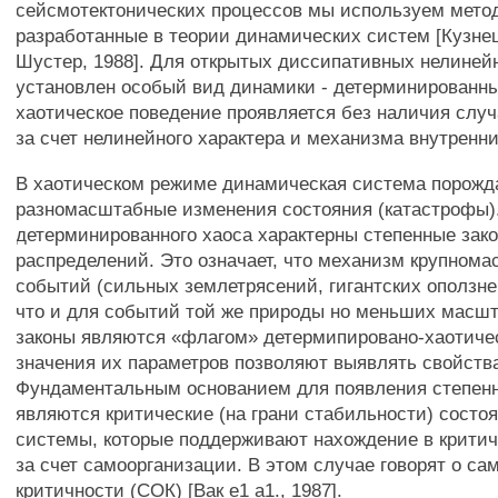
сейсмотектонических процессов мы используем мето
разработанные в теории динамических систем [Кузнец
Шустер, 1988]. Для открытых диссипативных нелиней
установлен особый вид динамики - детерминированны
хаотическое поведение проявляется без наличия случ
за счет нелинейного характера и механизма внутренни
В хаотическом режиме динамическая система порожда
разномасштабные изменения состояния (катастрофы)
детерминированного хаоса характерны степенные зак
распределений. Это означает, что механизм крупном
событий (сильных землетрясений, гигантских оползней 
что и для событий той же природы но меньших масш
законы являются «флагом» детермипировано-хаотичес
значения их параметров позволяют выявлять свойства
Фундаментальным основанием для появления степенн
являются критические (на грани стабильности) состо
системы, которые поддерживают нахождение в крити
за счет самоорганизации. В этом случае говорят о са
критичности (СОК) [Вак е1 а1., 1987].