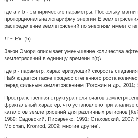
где а и b - эмпирические параметры. Поскольку магни
пропорциональна логарифму энергии Е землетрясения
распределение землетрясений по энергиям имеет сте
Л' ~ Е'к. (5)
Закон Омори описывает уменьшение количества афт
землетрясений в единицу времени n(t)\
где р - параметр, характеризующий скорость спадания [U
Наблюдается также процесс степенного роста количе
перед сильным землетрясением [Рогожин и др., 2011; S
Пространственная структура поля очагов землетрясен
фрактальный характер, что установлено при анализе
каталогов землетрясений для различных регионов [Кей
1989; Садовский, Писаренко, 1991; Стаховский, 2007; M
Molchan, Kronrod, 2009; многие другие].