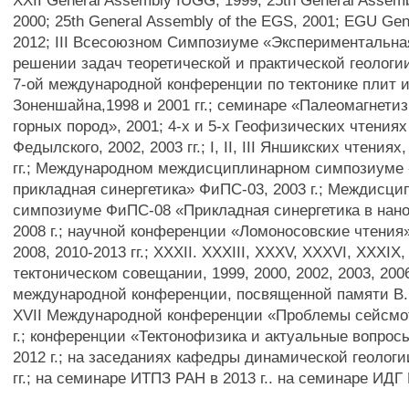
XXII General Assembly IUGG, 1999; 25th General Assemb
2000; 25th General Assembly of the EGS, 2001; EGU Gen
2012; III Всесоюзном Симпозиуме «Экспериментальная
решении задач теоретической и практической геологии»
7-ой международной конференции по тектонике плит им
Зоненшайна,1998 и 2001 гг.; семинаре «Палеомагнети
горных пород», 2001; 4-х и 5-х Геофизических чтениях
Федылского, 2002, 2003 гг.; I, II, III Яншикских чтениях
гг.; Международном междисциплинарном симпозиуме
прикладная синергетика» ФиПС-03, 2003 г.; Междисц
симпозиуме ФиПС-08 «Прикладная синергетика в нано
2008 г.; научной конференции «Ломоносовские чтения»
2008, 2010-2013 гг.; XXXII. XXXIII, XXXV, XXXVI, XXXIX, 
тектоническом совещании, 1999, 2000, 2002, 2003, 2006,
международной конференции, посвященной памяти В.Е.
XVII Международной конференции «Проблемы сейсмот
г.; конференции «Тектонофизика и актуальные вопросы
2012 г.; на заседаниях кафедры динамической геологи
гг.; на семинаре ИТПЗ РАН в 2013 г.. на семинаре ИДГ 