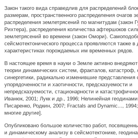
Закон такого вида справедлив для распределений бло
размерам, пространственного распределения очагов з
распределения землетрясений по магнитудам (закон Г
Рихтера), распределения количества афтершоков си
землетрясений во времени (закон Омори). Самоподоб
сейсмотектонического процесса проявляются также в
характеристиках порождаемых им временных рядов.
В настоящее время в науки о Земле активно внедряю
теории динамических систем, фракталов, катастроф,
синергетики, радикально изменившие представления 
упорядоченности и хаотичности, предсказуемости и
непредсказуемости, стационарности и катастрофичнос
Иванюк, 2001; Лукк и др., 1996; Нелинейная геодинами
Писаренко, Родкин, 2007; Fractals and Dynamic..., 1994;
многие другие].
Опубликовано большое количество работ, посвященн
и динамическому анализу в сейсмотектонике, геодина