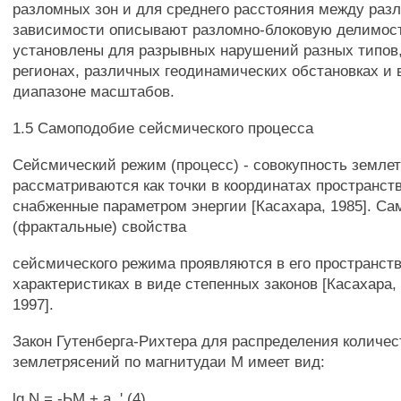
разломных зон и для среднего расстояния между раз
зависимости описывают разломно-блоковую делимос
установлены для разрывных нарушений разных типов
регионах, различных геодинамических обстановках и
диапазоне масштабов.
1.5 Самоподобие сейсмического процесса
Сейсмический режим (процесс) - совокупность землет
рассматриваются как точки в координатах пространст
снабженные параметром энергии [Касахара, 1985]. С
(фрактальные) свойства
сейсмического режима проявляются в его пространст
характеристиках в виде степенных законов [Касахара, 1
1997].
Закон Гутенберга-Рихтера для распределения количес
землетрясений по магнитудаи M имеет вид:
lg N = -ЬМ + а, ' (4)