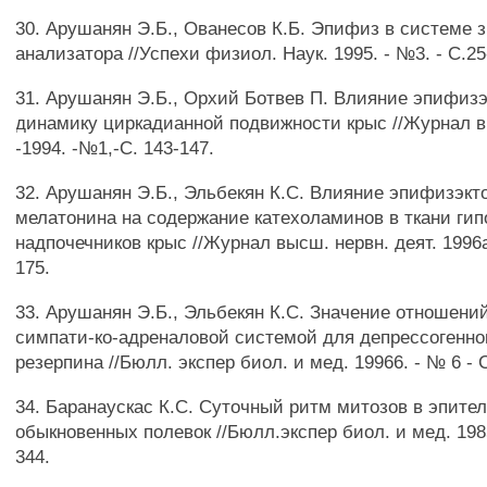
30. Арушанян Э.Б., Ованесов К.Б. Эпифиз в системе 
анализатора //Успехи физиол. Наук. 1995. - №3. - С.25
31. Арушанян Э.Б., Орхий Ботвев П. Влияние эпифиз
динамику циркадианной подвижности крыс //Журнал вы
-1994. -№1,-С. 143-147.
32. Арушанян Э.Б., Эльбекян К.С. Влияние эпифизэкт
мелатонина на содержание катехоламинов в ткани ги
надпочечников крыс //Журнал высш. нервн. деят. 1996а
175.
33. Арушанян Э.Б., Эльбекян К.С. Значение отношени
симпати-ко-адреналовой системой для депрессогенно
резерпина //Бюлл. экспер биол. и мед. 19966. - № 6 - 
34. Баранаускас К.С. Суточный ритм митозов в эпите
обыкновенных полевок //Бюлл.экспер биол. и мед. 1985
344.