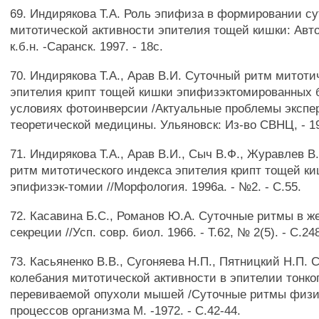
69. Индирякова Т.А. Роль эпифиза в формировании су
митотической активности эпителия тощей кишки: Авто
к.б.н. -Саранск. 1997. - 18с.
70. Индирякова Т.А., Арав В.И. Суточный ритм митоти
эпителия крипт тощей кишки эпифизэктомированных 
условиях фотоинверсии /Актуальные проблемы экспе
теоретической медицины. Ульяновск: Из-во СВНЦ, - 199
71. Индирякова Т.А., Арав В.И., Сыч В.Ф., Журавлев 
ритм митотического индекса эпителия крипт тощей к
эпифизэк-томии //Морфология. 1996а. - №2. - С.55.
72. Касавина Б.С., Романов Ю.А. Суточные ритмы в ж
секреции //Усп. совр. биол. 1966. - Т.62, № 2(5). - С.24
73. Касьяненко В.В., Сугоняева Н.П., Пятницкий Н.П. 
колебания митотической активности в эпителии тонко
перевиваемой опухоли мышей /Суточные ритмы физи
процессов организма М. -1972. - С.42-44.