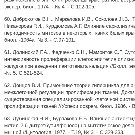
экспер. биол. 1974. - № 4. - С.102-105.
60. Доброхотов В.Н., Маркелова И.В., Соколова JI.B., 
Никанорова Р.И., Курдюмова А.Г. Влияние сарколизин
периодичность митозов в некоторых тканях белых крыс
биол. -1964а. № 3. - С.97-101.
61. Долинский Г.А., Федченко С.Н., Мамонтов С.Г. Су
интенсивность пролиферации клеток эпителия слизис
желудка при введении пантотената кальция //Бюлл. экс
-№ 5. С.521-524.
62. Донцов В.И. Применение теории гиперцикла для а
межклеточной регуляции пролиферации тканей. Доказ
существования специализированной клеточной систе
пролиферации тканей //Успехи соврем, биол. 1986. - Вы
63. Дубинская Н.И., Бурлакова Е.Б. Влияние антиоксид
метил-2,6-дитретбутилфенола) на митотическое делен
мышей //Цитология. 1977. - Т.19, № 3. - С.329-333.