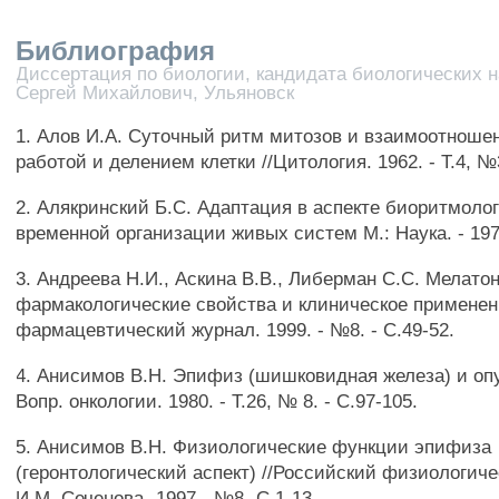
Библиография
Диссертация по биологии, кандидата биологических н
Сергей Михайлович, Ульяновск
1. Алов И.А. Суточный ритм митозов и взаимоотноше
работой и делением клетки //Цитология. 1962. - Т.4, №3
2. Алякринский Б.С. Адаптация в аспекте биоритмоло
временной организации живых систем М.: Наука. - 1979
3. Андреева Н.И., Аскина В.В., Либерман С.С. Мелато
фармакологические свойства и клиническое применен
фармацевтический журнал. 1999. - №8. - С.49-52.
4. Анисимов В.Н. Эпифиз (шишковидная железа) и опу
Вопр. онкологии. 1980. - Т.26, № 8. - С.97-105.
5. Анисимов В.Н. Физиологические функции эпифиза
(геронтологический аспект) //Российский физиологич
И.М. Сеченова -1997. -№8.-С.1-13.