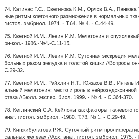
74. Катинас Г.С., Светикова К.М., Орлов В.А., Панкова
ные ритмы клеточного размножения в нормальных тканя
гистол. эмбриол. 1974. - Т.64, № 4. - С.44-49.
75. Кветной И.М., Левин И.М. Мелатонин и опухолевый
он-кол.- 1986.-№4.-С.11-15.
76. Кветной И.М., Левин И.М. Суточная экскреция мел
больных раком желудка и толстой кишки //Вопросы онко
С.29-32.
77. Кветной И.М., Райхлин Н.Т., Южаков В.В., Ингель 
альный мелатонин: место и роль в нейроэндокринной 
стаза //Бюлл. экспер. биол. 1999. - № 4. - С.364-370.
78. Кетлинский С.А. Кейлоны как факторы тканевого го
анат. гистол. эмбриол. -1980. Т.78, № 1. - С.29-49.
79. Кинжибулатова Р.Ж. Суточный ритм пролиферати
сальных железах //Арх. анат. гистол. эмбриол. 1975. - 