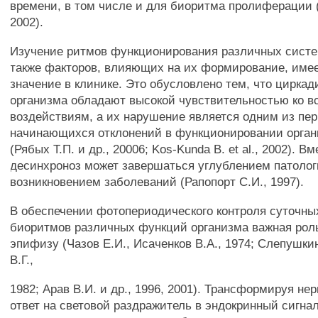
времени, в том числе и для биоритма пролиферации (Os
2002).
Изучение ритмов функционирования различных систе
также факторов, влияющих на их формирование, име
значение в клинике. Это обусловлено тем, что цирка
организма обладают высокой чувствительностью ко в
воздействиям, а их нарушение является одним из пе
начинающихся отклонений в функционировании орган
(Рябых Т.П. и др., 20006; Kos-Kunda В. et al., 2002). В
десинхроноз может завершаться углублением патолог
возникновением заболеваний (Рапопорт С.И., 1997).
В обеспечении фотопериодического контроля суточны
биоритмов различных функций организма важная рол
эпифизу (Чазов Е.И., Исаченков В.А., 1974; Слепушки
В.Г.,
1982; Арав В.И. и др., 1996, 2001). Трансформируя н
ответ на световой раздражитель в эндокринный сигнал