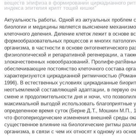
веществ эпифиза в формировании циркадианного рит
индекса эпителия крипт тощей кишки"
Актуальность работы. Одной из актуальных проблем 
биологии и медицины является выяснение механизмо
клеточного деления. Деление клеток лежит в основе в
формообразовательных процессов и многих патологи
организма, в частности в основе онтогенетического ра
физиологической и репаративной регенерации, а такж
злокачественных новообразований. Пролифе-ратйвны
обеспечивающие постоянство клеточного состава орга
характеризуются циркадианной ритмичностью (Романо
1996). В естественных условиях циркадианные биори
неотъемлемой составляющей адаптации, в первую оче
смене и продолжительности дня и ночи, что позволил
максимальной выгодой использовать благоприятные 
определенное время суток (Берне Д.Т., Мошкин М.П., 1
что фотопериодические изменения внешней среды о
существенное влияние на биологические ритмы разл
организма, в связи с чем их относят к одному из осн