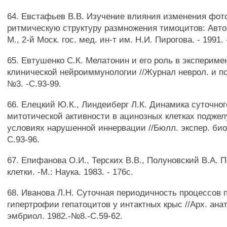
64. Евстафьев В.В. Изучение влияния изменения фот
ритмическую структуру размножения тимоцитов: Авторе
М., 2-й Моск. гос. мед. ин-т им. Н.И. Пирогова. - 1991. 
65. Евтушенко С.К. Мелатонин и его роль в экспериме
клинической нейроиммунологии //Журнал неврол. и пс
№3. -С.93-99.
66. Елецкий Ю.К., Линдеиберг Л.К. Динамика суточно
митотической активности в ацинозных клетках подже
условиях нарушенной иннервации //Бюлл. экспер. биол
С.93-96.
67. Епифанова О.И., Терских В.В., Полуновский В.А. 
клетки. -М.: Наука. 1983. - 176с.
68. Иванова Л.Н. Суточная периодичность процессов
гипертрофии гепатоцитов у интактных крыс //Арх. анат
эмбриол. 1982.-№8.-С.59-62.