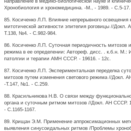
направление в медико-биологической науке и клиничес
Хронобиология и хрономедицина. -М., - 1989. - С.5-17.
85. Косиченко Л.П. Влияние непрерывного освещения 
митотической активности эпителия роговицы //Докл. А
Т.138, №4. - С.982-984.
86. Косиченко Л.П. Суточная периодичность митозов и
режима в ее определении: Автореф. дисс. . к.б.н. М.: 
патолгии и терапии АМН СССР. - 19616. - 12с.
87. Косиченко Л.П. Экспериментальная переделка сут
митозов путем изменения светового режима //Докл. А
-Т.147, №1. - С.259.
88. Красильникова Н.В. О связи между функциональн
органа и суточным ритмом митозов //Докл. АН СССР. 19
- С.1165-1167.
89. Крищан Э.М. Применение аппроксимационных мет
выявления синусоидальных ритмов /Проблемы хроно