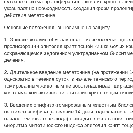
суточного ритма пролиферации эпителия крипт тощей
указывает на необходимость создания форм пролонги
действия мелатонина.
Основные положения, выносимые на защиту.
1. Эпифизэктомия обуславливает исчезновение цирк
пролиферации эпителия крипт тощей кишки белых кр
сохраняющемся эндогенном ультрадианном биоритме 
деления.
2. Длительное введение мелатонина (на протяжении 1
однократно в течение суток, в начале темнового пери
томированным животным не восстанавливает циркад
митотической активности эпителия крипт тощей кишки
3. Введение эпифизэктомированным животным биоло
пептидов эпифиза (в течение 14 дней, однократно в те
начале темнового периода) приводит к восстановлен
биоритма митотического индекса эпителия крипт тощ