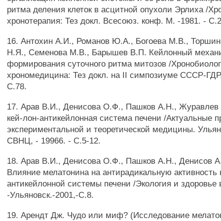
ритма деления клеток в асцитной опухоли Эрлиха /Хр
хронотерапия: Тез докл. Всесоюз. конф. М. -1981. - С.2
16. Антохин А.И., Романов Ю.А., Богоева М.В., Торшин
Н.Я., Семенова М.В., Барышев В.П. Кейлонный механ
формирования суточного ритма митозов /Хронобиолог
хрономедицина: Тез докл. на II симпозиуме СССР-ГДР.
С.78.
17. Арав В.И., Денисова О.Ф., Пашков А.Н., Журавлев
кей-лон-антикейлонная система печени /Актуальные 
экспериментальной и теоретической медицины. Ульян
СВНЦ, - 19966. - С.5-12.
18. Арав В.И., Денисова О.Ф., Пашков А.Н., Денисов А
Влияние мелатонина на антирадикальную активность 
антикейлонной системы печени /Экология и здоровье в
-Ульяновск.-2001,-С.8.
19. Арендт Дж. Чудо или миф? (Исследование мелато