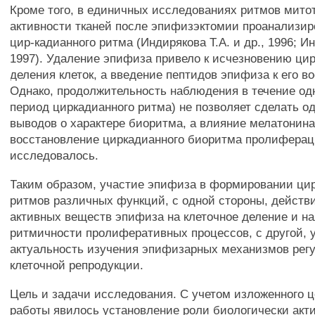
Кроме того, в единичных исследованиях ритмов мито
активности тканей после эпифизэктомии проанализир
цир-кадианного ритма (Индирякова Т.А. и др., 1996; Ин
1997). Удаление эпифиза привело к исчезновению ци
деления клеток, а введение пептидов эпифиза к его в
Однако, продолжительность наблюдения в течение одн
период циркадианного ритма) не позволяет сделать о
выводов о характере биоритма, а влияние мелатонина
восстановление циркадианного биоритма пролиферац
исследовалось.
Таким образом, участие эпифиза в формировании ци
ритмов различных функций, с одной стороны, действ
активных веществ эпифиза на клеточное деление и н
ритмичности пролиферативных процессов, с другой, 
актуальность изучения эпифизарных механизмов рег
клеточной репродукции.
Цель и задачи исследования. С учетом изложенного 
работы явилось установление роли биологически акт