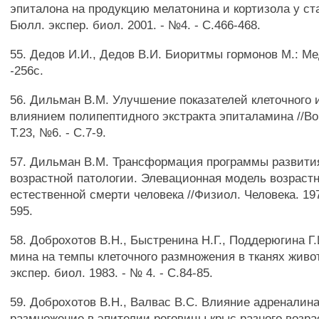
эпиталона на продукцию мелатонина и кортизола у ста
Бюлл. экспер. биол. 2001. - №4. - С.466-468.
55. Дедов И.И., Дедов В.И. Биоритмы гормонов М.: Ме
-256с.
56. Дильман В.М. Улучшение показателей клеточного
влиянием полипептидного экстракта эпиталамина //Воп
Т.23, №6. - С.7-9.
57. Дильман В.М. Трансформация программы развити
возрастной патологии. Элевационная модель возрастн
естественной смерти человека //Физиол. Человека. 197
595.
58. Доброхотов В.Н., Быстренина Н.Г., Поддерюгина Г
мина на темпы клеточного размножения в тканях живо
экспер. биол. 1983. - № 4. - С.84-85.
59. Доброхотов В.Н., Валвас B.C. Влияние адреналина
размножение в эпителии роговицы крыс разного возра