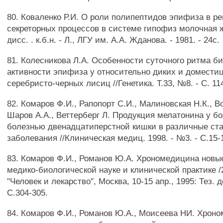
80. Коваленко Р.И. О роли полипептидов эпифиза в р
секреторных процессов в системе гипофиз молочная 
дисс. . к.б.н. - Л., ЛГУ им. А.А. Жданова. - 1981. - 24с.
81. Колесникова Л.А. Особенности суточного ритма б
активности эпифиза у относительно диких и домест
серебристо-черных лисиц //Генетика. Т.33, №8. - С. 11
82. Комаров Ф.И., Рапопорт С.И., Малиновская Н.К., В
Шаров А.А., Веттерберг Л. Продукция мелатонина у б
болезнью двенадцатиперстной кишки в различные ст
заболевания //Клиническая медиц. 1998. - №3. - С.15-
83. Комаров Ф.И., Романов Ю.А. Хрономедицина новы
медико-биологической науке и клинической практике /2
"Человек и лекарство", Москва, 10-15 апр., 1995: Тез. до
С.304-305.
84. Комаров Ф.И., Романов Ю.А., Моисеева НИ. Хрон