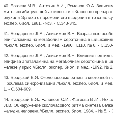
40. Богоева М.В., Антохин А.И., Романов Ю.А. Зависи
митозингиби-рующей активности кейлонного препарат
опухоли Эрлиха от времени его введения в течение су
экспер. биол. 1981. -№3. - С.343-345.
41. Бондаренко JI.A., Анисимов В.Н. Возрастные особ
эпи-таламина на метаболизм серотонина в шишковидн
//Бюлл. экспер. биол. и мед. -1990. Т.110, № 8. - С.150
42. Бондаренко JI.A., Анисимов В.Н. Влияние пептидн
эпифиза эпиталамина на метаболизм серотонина в 
железе у крыс //Бюлл. экспер. биол. и мед. -1992. № 2.
43. Бродский В.Я. Околочасовые ритмы в клеточной п
Проблема синхронизации //Бюлл. экспер. биол. и мед. 
1. - С.604-609.
44. Бродский В.Я., Рапопорт С.И., Фатеева В .И., Неча
JI.B. Обнаружение околочасового ритма синтеза белка
желудка человека //Бюлл. экспер. биол. 1984. - № 5. - 