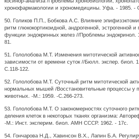
косинор-анализа /Проблемы хронобиологии, хронопат
хронофармакологии и хрономедицины. Уфа. - 1985. - С
50. Голиков П.П., Бобкова А.С. Влияние эпифизэктом
ритм глюкокортикоидной, андрогенной, эстрогенной и 
функции эндокринных желез //Проблемы эндокринол. 19
81.
51. Гололобова М.Т. Изменения митотической активнос
зависимости от времени суток //Бюлл. экспер. биол. 19
С.118-122.
52. Гололобова М.Т. Суточный ритм митотической акт
нормальных мышей /Восстановительные процессы у 
животных. -М.: 1959. -С.266-273.
53. Гололобова М.Т. О закономерностях суточного рит
деления клеток в некоторых тканях организма: Автореф.
-М.: Инст. эксперим. биол. АМН СССР. 1962. - 17с.
54. Гончарова Н.Д., Хавинсон В.Х., Лапин Б.А. Регул