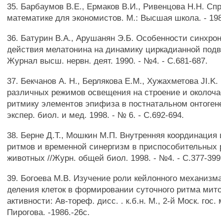
35. Барбаумов В.Е., Ермаков В.И., Ривенцова Н.Н. Сп
математике для экономистов. М.: Высшая школа. - 1987
36. Батурин В.А., Арушанян Э.Б. Особенности синхр
действия мелатонина на динамику циркадианной подви
Журнал высш. нервн. деят. 1990. - №4. - С.681-687.
37. Бекчанов А. Н., Берлякова Е.М., Хужахметова JI.K
различных режимов освещения на строение и околоч
ритмику элементов эпифиза в постнатальном онтоген
экспер. биол. и мед. 1998. - № 6. - С.692-694.
38. Берне Д.Т., Мошкин М.П. Внутренняя координация
ритмов и временной синергизм в приспособительных 
животных //Журн. общей биол. 1998. - №4. - С.377-399
39. Богоева М.В. Изучение роли кейлонного механизм
деления клеток в формировании суточного ритма мит
активности: Ав-тореф. дисс. . к.б.н. М., 2-й Моск. гос.
Пирогова. -1986.-26с.