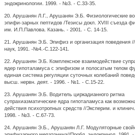
эндокринологии. 1999. - №3. - С.33-35.
20. Арушанян Л.Г., Арушанян Э.Б. Физиологические в
эпифи-зарных пептидов /Тезисы докл. XVIII съезда ф
им. И.П.Павлова. Казань. - 2001. - С. 14-15.
21. Арушанян Э.Б. Эпифиз и организация поведения /
наук, 1991. -№4.-С.122-141.
22. Арушанян Э.Б. Комплексное взаимодействие супр
ядер гипоталамуса с эпифизом и полосатым телом ф
единая система регуляции суточных колебаний повед
высш. нервн. деят. - 1996. - №1. - С.15-22.
23. Арушанян Э.Б. Водитель циркадианного ритма
супрахиазматические ядра гипоталамуса как возмож
действия психотропных средств //Эксперим. и клинич.
1998. - №3. - С.67-73.
24. Арушанян Э.Б., Арушанян Л.Г. Модуляторные свой
эпифизарного мелатонина//Пробл. эндокринол. 1991. - 