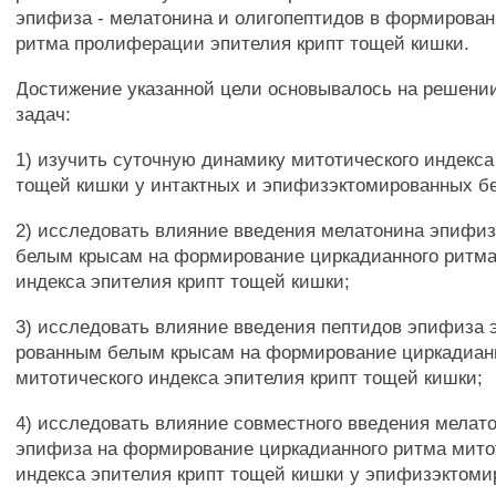
эпифиза - мелатонина и олигопептидов в формирован
ритма пролиферации эпителия крипт тощей кишки.
Достижение указанной цели основывалось на решен
задач:
1) изучить суточную динамику митотического индекса
тощей кишки у интактных и эпифизэктомированных б
2) исследовать влияние введения мелатонина эпифи
белым крысам на формирование циркадианного ритма
индекса эпителия крипт тощей кишки;
3) исследовать влияние введения пептидов эпифиза
рованным белым крысам на формирование циркадиан
митотического индекса эпителия крипт тощей кишки;
4) исследовать влияние совместного введения мелат
эпифиза на формирование циркадианного ритма мито
индекса эпителия крипт тощей кишки у эпифизэктом