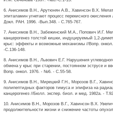
6. Анисимов В.Н., Арутюнян А.В., Хавинсон В.Х. Мела
эпиталамин угнетают процесс перекисного окисления л
Докл. РАН. 1996. -Вып.348. - С.765-767.
7. Анисимов В.Н., Забежинский М.А., Попович И.Г. Ме
канцерогенез толстой кишки, индуцируемый 1,2-диме
крыс: эффекты и возможные механизмы //Вопр. онкол.
-С.136-148.
8. Анисимов В.Н., Львович Е.Г. Нарушения углеводног
обмена у крыс при старении, постоянном эструсе и в
Вопр. онкол. 1976. - №6. - С.55-58.
9. Анисимов В.Н., Мирецкий Г.Н., Морозов В.Г., Хавин
полипептидных факторов тимуса и эпифиза на ради
канцерогенез //Бюлл. экспер. биол. и мед. 1982а. - Т.92
10. Анисимов В.Н., Морозов В.Г., Хавинсон В.Х. Увели
продолжительности жизни и снижение частоты опух