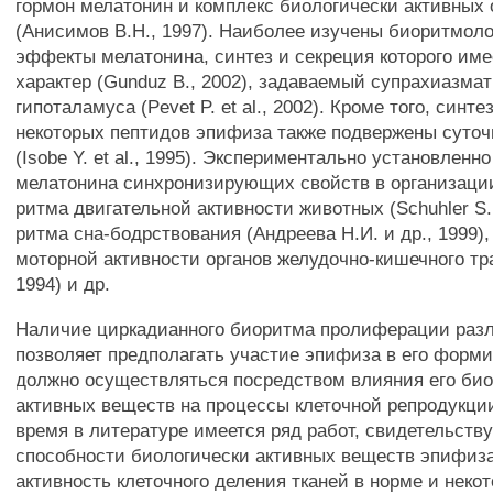
гормон мелатонин и комплекс биологически активных
(Анисимов В.Н., 1997). Наиболее изучены биоритмол
эффекты мелатонина, синтез и секреция которого им
характер (Gunduz В., 2002), задаваемый супрахиазм
гипоталамуса (Pevet P. et al., 2002). Кроме того, синте
некоторых пептидов эпифиза также подвержены суто
(Isobe Y. et al., 1995). Экспериментально установленн
мелатонина синхронизирующих свойств в организаци
ритма двигательной активности животных (Schuhler S. e
ритма сна-бодрствования (Андреева Н.И. и др., 1999),
моторной активности органов желудочно-кишечного трак
1994) и др.
Наличие циркадианного биоритма пролиферации раз
позволяет предполагать участие эпифиза в его форми
должно осуществляться посредством влияния его био
активных веществ на процессы клеточной репродукци
время в литературе имеется ряд работ, свидетельств
способности биологически активных веществ эпифиза
активность клеточного деления тканей в норме и неко