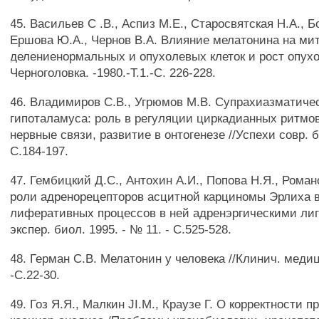
45. Васильев С .В., Аспиз М.Е., Старосвятская Н.А., Б
Ершова Ю.А., Чернов В.А. Влияние мелатонина на ми
делениенормальных и опухолевых клеток и рост опух
Черноголовка. -1980.-Т.1.-С. 226-228.
46. Владимиров С.В., Угрюмов М.В. Супрахиазматиче
гипоталамуса: роль в регуляции циркадианных ритмов
нервные связи, развитие в онтогенезе //Успехи совр. б
С.184-197.
47. Гембицкий Д.С., Антохин А.И., Попова Н.Я., Рома
роли адренорецепторов асцитной карциномы Эрлиха в
лиферативных процессов в ней адренэргическими лиг
экспер. биол. 1995. - № 11. - С.525-528.
48. Герман С.В. Мелатонин у человека //Клинич. медиц
-С.22-30.
49. Гоз Я.Я., Малкин JI.M., Краузе Г. О корректности 