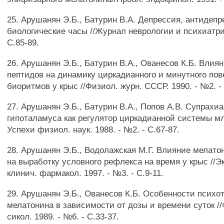
25. Арушанян Э.Б., Батурин В.А. Депрессия, антидепр
биологические часы //Журнал неврологии и психиатрии
С.85-89.
26. Арушанян Э.Б., Батурин В.А., Ованесов К.Б. Вли
пептидов на динамику циркадианного и минутного по
биоритмов у крыс //Физиол. журн. СССР. 1990. - №2. -
27. Арушанян Э.Б., Батурин В.А., Попов А.В. Супрахи
гипоталамуса как регулятор циркадианной системы м
Успехи физиол. наук. 1988. - №2. - С.67-87.
28. Арушанян Э.Б., Водолажская М.Г. Влияние мелат
на выработку условного рефлекса на время у крыс //Э
клинич. фармакол. 1997. - №3. - С.9-11.
29. Арушанян Э.Б., Ованесов К.Б. Особенности психо
мелатонина в зависимости от дозы и времени суток //
сикол. 1989. - №6. - С.33-37.