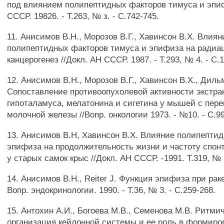
под влиянием полипептидных факторов тимуса и эпи
СССР. 19826. - Т.263, № з. - С.742-745.
11. Анисимов В.Н., Морозов В.Г., Хавинсон В.Х. Влиян
полипептидных факторов тимуса и эпифиза на ради
канцерогенез //Докл. АН СССР. 1987. - Т.293, № 4. - С.
12. Анисимов В.Н., Морозов В.Г., Хавинсон В.Х., Диль
Сопоставление противоопухолевой активности экстра
гипоталамуса, мелатонина и сигетина у мышей с пер
молочной железы //Вопр. онкологии 1973. - №10. - С.99
13. Анисимов В.Н, Хавинсон В.Х. Влияние полипептид
эпифиза на продолжительность жизни и частоту спон
у старых самок крыс //Докл. АН СССР. -1991. Т.319, № 1
14. Анисимов В.Н., Reiter J. Функция эпифиза при раке
Вопр. эндокринологии. 1990. - Т.36, № 3. - С.259-268.
15. Антохин А.И., Богоева М.В., Семенова М.В. Ритми
организация кейлонной системы и ее роль в формиро