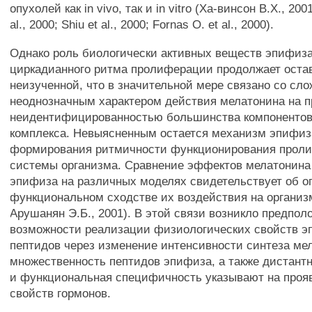
опухолей как in vivo, так и in vitro (Ха-винсон В.Х., 200
al., 2000; Shiu et al., 2000; Fornas O. et al., 2000).
Однако роль биологически активных веществ эпифиза
циркадианного ритма пролиферации продолжает оста
неизученной, что в значительной мере связано со сл
неоднозначным характером действия мелатонина на 
неидентифицированностью большинства компонентов
комплекса. Невыясненным остается механизм эпифиз
формирования ритмичности функционирования прол
системы организма. Сравнение эффектов мелатонина
эпифиза на различных моделях свидетельствует об 
функциональном сходстве их воздействия на организм
Арушанян Э.Б., 2001). В этой связи возникло предпол
возможности реализации физиологических свойств 
пептидов через изменение интенсивности синтеза ме
множественность пептидов эпифиза, а также дистант
и функциональная специфичность указывают на проя
свойств гормонов.