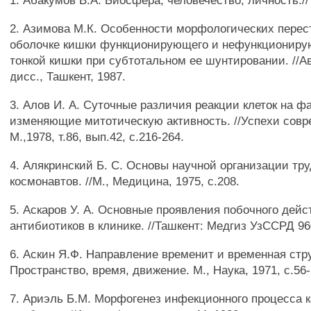
1. Абакумов В.А. Биосфера, человечество, личность.// 
2. Азимова М.К. Особенности морфологических перес
оболочке кишки функционирующего и нефункциониру
тонкой кишки при субтотальном ее шунтировании. //А
дисс., Ташкент, 1987.
3. Алов И. А. Суточные различия реакции клеток на ф
изменяющие митотическую активность. //Успехи совр
М.,1978, т.86, вып.42, с.216-264.
4. Алякринский Б. С. Основы научной организации тру
космонавтов. //М., Медицина, 1975, с.208.
5. Аскаров У. А. Основные проявления побочного дейс
антибиотиков в клинике. //Ташкент: Медгиз УзССРД 960
6. Аскин Я.Ф. Направление временит и временная струк
Пространство, время, движение. М., Наука, 1971, с.56-
7. Ариэль Б.М. Морфогенез инфекционного процесса 