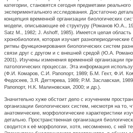
категории, становятся сегодня предметами реального
экспериментального исследования. Достаточно детал
концепция временной организации биологических сис
модели, описывающие её структуру (Романов Ю.А., 198
Satz М., 1982; J. Ashoff, 1985). Имеется целая область
хронобиология, которая изучает разнопериодические 
ритмы функционирования биологических систем разно
связи друг с другом и с внешней средой (Ю.А. Романов
2001). Изучены изменения временной организации пр
патологических процессах. Эта информация использу
(Ф.И. Комаров, С.И. Рапопорт, 1989; Б.М. Гехт, Ф.И. Ко
Федосеев, З.Я. Дегтярева, 1989; P.M. Заславская, 1989
Рапопорт, Н.К. Малиновская, 2000; и др.).
Значительно хуже обстоит дело с изучением простра
организации биологических систем, несмотря на то, ч
анатомические, морфологические характеристики изу
детально. Пространственная организация биологичес
сводится к её морфологии, хотя, несомненно, с ней те