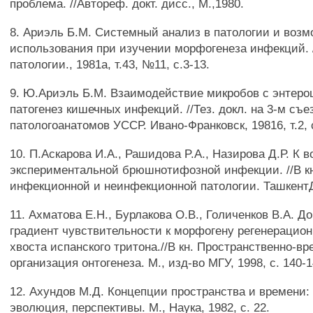
проблема. //Автореф. докт. дисс., М.,1980.
8. Ариэль Б.М. Системный анализ в патологии и возм
использования при изучении морфогенеза инфекций. 
патологии., 1981а, т.43, №11, с.3-13.
9. Ю.Ариэль Б.М. Взаимодействие микробов с энтеро
патогенез кишечных инфекций. //Тез. докл. на 3-м съе
патологоанатомов УССР. Ивано-Франковск, 19816, т.2, 
10. П.Аскарова И.А., Рашидова P.A., Назирова Д.Р. К 
экспериментальной брюшнотифозной инфекции. //В кн
инфекционной и неинфекционной патологии. ТашкентД
11. Ахматова E.H., Бурлакова О.В., Голиченков В.А. 
градиент чувствительности к морфогену регенерацио
хвоста испанского тритона.//В кн. Пространственно-в
организация онтогенеза. М., изд-во МГУ, 1998, с. 140-1
12. Ахундов М.Д. Концепции пространства и времени: 
эволюция, перспективы. М., Наука, 1982, с. 22.