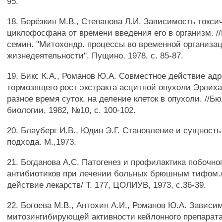
95.
18. Берёзкин М.В., Степанова Л.И. Зависимость токси
циклофосфана от времени введения его в организм. /
семин. "Митохондр. процессы во временной организа
жизнедеятельности", Пущино, 1978, с. 85-87.
19. Бикс К.А., Романов Ю.А. Совместное действие ад
тормозящего рост экстракта асцитной опухоли Эрлих
разное время суток, на деление клеток в опухоли. //Бю
биологии, 1982, №10, с. 100-102.
20. Блауберг И.В., Юдин Э.Г. Становление и сущность
подхода. М.,1973.
21. Богданова A.C. Патогенез и профилактика побочно
антибиотиков при лечении больных брюшным тифом.//
действие лекарств/ Т. 177, ЦОЛИУВ, 1973, с.36-39.
22. Богоева М.В., Антохин А.И., Романов Ю.А. Зависи
митозингибирующей активности кейлонного препарат