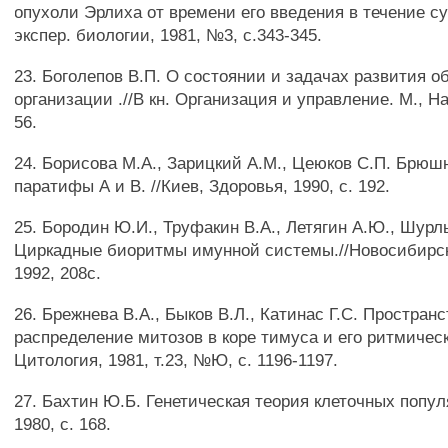
опухоли Эрлиха от времени его введения в течение су
экспер. биологии, 1981, №3, с.343-345.
23. Боголепов В.П. О состоянии и задачах развития 
организации .//В кн. Организация и управление. М., На
56.
24. Борисова М.А., Зарицкий A.M., Цеюков С.П. Брюш
паратифы А и В. //Киев, Здоровья, 1990, с. 192.
25. Бородин Ю.И., Труфакин В.А., Летягин А.Ю., Шурл
Циркадные биоритмы имунной системы.//Новосибирск
1992, 208с.
26. Брежнева В.А., Быков В.Л., Катинас Г.С. Простран
распределение митозов в коре тимуса и его ритмическ
Цитология, 1981, т.23, №Ю, с. 1196-1197.
27. Бахтин Ю.Б. Генетическая теория клеточных попул
1980, с. 168.