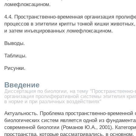
ломефлоксацином.
4.4. Пространственно-временная организация пролиф
процессов в эпителии крипты тонкой кишки животных,
и затем инъецированных ломефлоксацином.
Выводы.
Таблицы.
Рисунки.
Введение
Диссертация по биологии, на тему "Пространственно
организация пролиферативной системы эпителия кри
в норме и при различных воздействиях"
Актуальность. Проблема пространственно-временной 
биологических систем является одной из фундамент
современной биологии (Романов Ю.А., 2001). Категор
пространства, которые рассматривались, в основном,