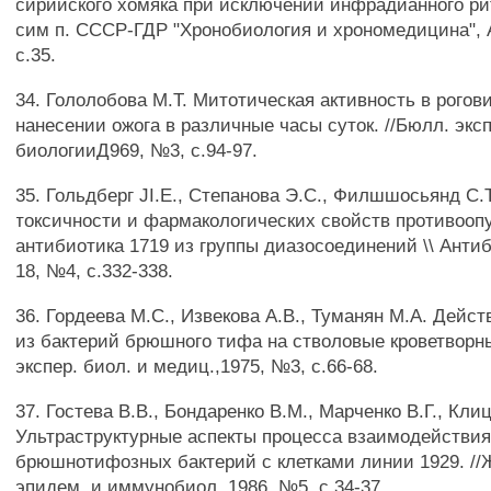
сирийского хомяка при исключении инфрадианного ритм
сим п. СССР-ГДР "Хронобиология и хрономедицина", А
с.35.
34. Гололобова М.Т. Митотическая активность в рого
нанесении ожога в различные часы суток. //Бюлл. эксп
биологииД969, №3, с.94-97.
35. Гольдберг JI.E., Степанова Э.С., Филшшосьянд С.
токсичности и фармакологических свойств противооп
антибиотика 1719 из группы диазосоединений \\ Антиби
18, №4, с.332-338.
36. Гордеева М.С., Извекова A.B., Туманян М.А. Дейс
из бактерий брюшного тифа на стволовые кроветворны
экспер. биол. и медиц.,1975, №3, с.66-68.
37. Гостева В.В., Бондаренко В.М., Марченко В.Г., Кли
Ультраструктурные аспекты процесса взаимодействи
брюшнотифозных бактерий с клетками линии 1929. //
эпидем. и иммунобиол.,1986, №5, с.34-37.