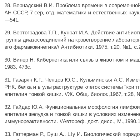
28. Вернадский В.И. Проблема времени в современной 
АН СССР, 7 сер, отд. математики и естественных наук.
—541.
29. Вертоградова Т.П., Кунрат И.А. Действие антибиот
группы диазосоединений на кроветворение лаборатор
его фармакокинетика// Антибиотики. 1975, т.20, №1, с.
30. Винер Н. Кибернетика или связь в животном и маш
1983, 473с.
31. Газарян К.Г., Ченцов Ю.С., Кульминская A.C. Изм
РНК, белка и в ультраструктуре клеток системы "крипт
эпителия тонкой кишки. //Ж. Общ. биолог.,1967, т.28, №
32. Гайдар Ю.А. Функциональная морфология лимфои
эпителия желудка и тонкой кишки в условиях изменен
иммунореактивности. //Автореф. докт. дисс., М.,1990.1
33. Гаттерман Р., Буш А., Шу И. Биологический порядо