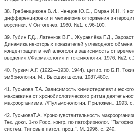
38. Гребенщикова В.И., Ченцов Ю.С., Омран И.Н. К во
дифференцировки и механизме отторжения энтероци
ворсинки. // Онтогенез, 1980, №1, с.96-100.
39. Губин Г.Д., Латенков В.П., Журавлёва Г.Д., Зароас
Динамика некоторых показателей углеводного обмена 
концентрации в ней алкоголя в зависимость от времен
введения.//Фармакология и токсикология, 1976, №2, с.
40. Гурвич А.Г. (1922—1930, 1944), цитир. по Б.П. Ток
эмбриология, М., Высшая школа, 1987,480с.
41. Гуськова Т.А. Зависимость химиотерапевтическог
максаквина от хронобиологического ритма деятельнос
макроорганизма. //Пульмонология. Приложен., 1993, с.
42. ГуськоваТ.А. Хроночувствительность макроорганиз
Тез. докл. 1-го Росс, конгр. по патофизиолог. "Патофи
систем. Типовые патол. проц.", М.,1996, с. 249.