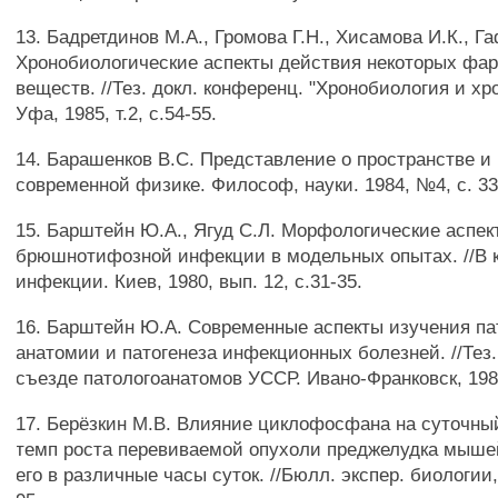
13. Бадретдинов М.А., Громова Г.Н., Хисамова И.К., Г
Хронобиологические аспекты действия некоторых фа
веществ. //Тез. докл. конференц. "Хронобиология и х
Уфа, 1985, т.2, с.54-55.
14. Барашенков B.C. Представление о пространстве и
современной физике. Философ, науки. 1984, №4, с. 3
15. Барштейн Ю.А., Ягуд С.Л. Морфологические аспек
брюшнотифозной инфекции в модельных опытах. //В 
инфекции. Киев, 1980, вып. 12, с.31-35.
16. Барштейн Ю.А. Современные аспекты изучения па
анатомии и патогенеза инфекционных болезней. //Тез.
съезде патологоанатомов УССР. Ивано-Франковск, 1981,
17. Берёзкин М.В. Влияние циклофосфана на суточны
темп роста перевиваемой опухоли преджелудка мыше
его в различные часы суток. //Бюлл. экспер. биологии,