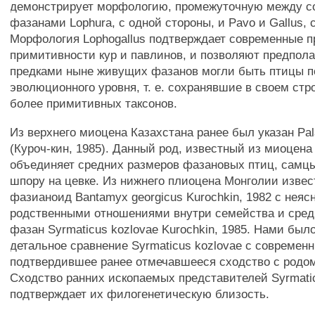
демонстрирует морфологию, промежуточную между 
фазанами Lophura, с одной стороны, и Pavo и Gallus, 
Морфология Lophogallus подтверждает современные п
примитивности кур и павлинов, и позволяют предпола
предками ныне живущих фазанов могли быть птицы п
эволюционного уровня, т. е. сохранявшие в своем стр
более примитивных таксонов.
Из верхнего миоцена Казахстана ранее был указан Pal
(Куроч-кин, 1985). Данный род, известный из миоцена
объединяет средних размеров фазановых птиц, самц
шпору на цевке. Из нижнего плиоцена Монголии изве
фазианоид Bantamyx georgicus Kurochkin, 1982 с нея
родственными отношениями внутри семейства и сред
фазан Syrmaticus kozlovae Kurochkin, 1985. Нами был
детальное сравнение Syrmaticus kozlovae с совреме
подтвердившее ранее отмечавшееся сходство с родом
Сходство ранних ископаемых представителей Syrmati
подтверждает их филогенетическую близость.