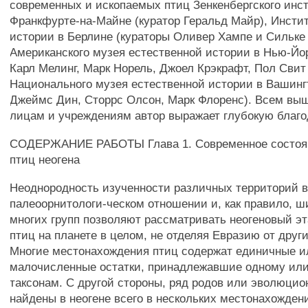
современных и ископаемых птиц Зенкенбергского инст
Франкфурте-на-Майне (куратор Геральд Майр), Инсти
истории в Берлине (кураторы Оливер Хампе и Сильке
Американского музея естественной истории в Нью-Йо
Карл Мелинг, Марк Норель, Джоел Крэкрафт, Пол Свит 
Национального музея естественной истории в Вашинг
Джеймс Дин, Сторрс Олсон, Марк Флоренс). Всем вы
лицам и учреждениям автор выражает глубокую благо
СОДЕРЖАНИЕ РАБОТЫ Глава 1. Современное состоян
птиц неогена
Неоднородность изученности различных территорий 
палеоорнитологи-ческом отношении и, как правило, 
многих групп позволяют рассматривать неогеновый э
птиц на планете в целом, не отделяя Евразию от други
Многие местонахождения птиц содержат единичные и
малочисленные остатки, принадлежавшие одному или
таксонам. С другой стороны, ряд родов или эволюци
найдены в неогене всего в нескольких местонахожден