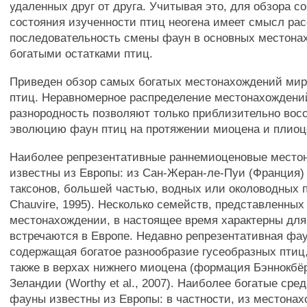
удаленных друг от друга. Учитывая это, для обзора с
состояния изученности птиц неогена имеет смысл ра
последовательность смены фаун в основных местона
богатыми остатками птиц.
Приведен обзор самых богатых местонахождений мир
птиц. Неравномерное распределение местонахождени
разнородность позволяют только приблизительно вос
эволюцию фаун птиц на протяжении миоцена и плиоц
Наиболее репрезентативные раннемиоценовые место
известны из Европы: из Сан-Жеран-ле-Пуи (Франция) 
таксонов, большей частью, водных или околоводных п
Chauvire, 1995). Несколько семейств, представленных
местонахождении, в настоящее время характерны для 
встречаются в Европе. Недавно репрезентативная фау
содержащая богатое разнообразие гусеобразных птиц
также в верхах нижнего миоцена (формация Бэннокбё
Зеландии (Worthy et al., 2007). Наиболее богатые ср
фауны известны из Европы: в частности, из местона