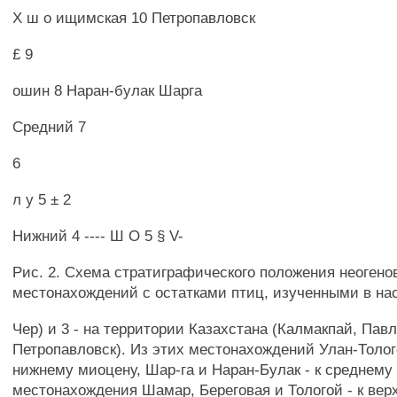
X ш о ищимская 10 Петропавловск
£ 9
ошин 8 Наран-булак Шарга
Средний 7
6
л у 5 ± 2
Нижний 4 ---- Ш О 5 § V-
Рис. 2. Схема стратиграфического положения неогено
местонахождений с остатками птиц, изученными в на
Чер) и 3 - на территории Казахстана (Калмакпай, Пав
Петропавловск). Из этих местонахождений Улан-Толог
нижнему миоцену, Шар-га и Наран-Булак - к среднему
местонахождения Шамар, Береговая и Тологой - к вер