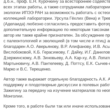
д.б.н., проф. E.H. Курочкину за всестороннее содейс
всех этапах работы, а также сотрудникам лаборатори
экологии ИПЭЭ РАН за возможность работать с остео
коллекцией лаборатории. Урсула Гёхлих (Вена) и Тре
(Аделаида) любезно согласились предоставить фото
дополнительную информацию по некоторым таксонам 
автор им также крайне признателен. За обсуждение п
с палеонтологией и эволюцией (в том числе и птиц) а
благодарен А.О. Аверьянову, В.Р. Алифанову, И.В. Ась
Вислобоковой, К.Б. Герасимову, Г. Дайку, И.Г. Данилов
Дзержинскому, A.B. Зиновьеву, A.A. Кар-ху, A.B. Лопат
Мартыновичу, A.B. Пантелееву, Д. Поттсу, Е.К. Сычев-
Марко и B.C. Терещенко.
Автор также выражает отдельную благодарность А.К. 
поддержку и плодотворные дискуссии в полевых работ
Зажигину за передачу на изучение материалов по не
Монголии.
Кроме того, в работе были так или иначе использова