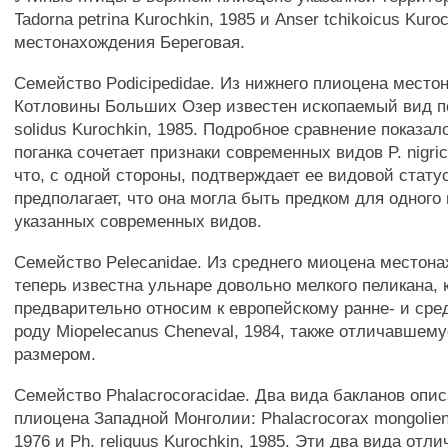
Tadorna petrina Kurochkin, 1985 и Anser tchikoicus Kuro
местонахождения Береговая.
Семейство Podicipedidae. Из нижнего плиоцена мест
Котловины Больших Озер известен ископаемый вид по
solidus Kurochkin, 1985. Подробное сравнение показал
поганка сочетает признаки современных видов P. nigricol
что, с одной стороны, подтверждает ее видовой статус
предполагает, что она могла быть предком для одного
указанных современных видов.
Семейство Pelecanidae. Из среднего миоцена местон
теперь известна ульнаре довольно мелкого пеликана,
предварительно относим к европейскому ранне- и ср
роду Miopelecanus Cheneval, 1984, также отличавшем
размером.
Семейство Phalacrocoracidae. Два вида бакланов опис
плиоцена Западной Монголии: Phalacrocorax mongolien
1976 и Ph. reliquus Kurochkin, 1985. Эти два вида отл