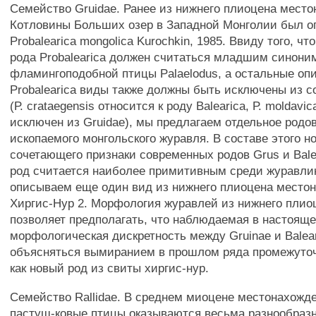
Семейство Gruidae. Ранее из нижнего плиоцена мест
Котловины Больших озер в Западной Монголии был о
Probalearica mongolica Kurochkin, 1985. Ввиду того, чт
рода Probalearica должен считаться младшим синони
фламингоподобной птицы Palaelodus, а остальные оп
Probalearica виды также должны быть исключены из с
(Р. crataegensis относится к роду Balearica, Р. moldav
исключен из Gruidae), мы предлагаем отдельное родо
ископаемого монгольского журавля. В составе этого но
сочетающего признаки современных родов Grus и Bale
род считается наиболее примитивным среди журавли
описываем еще один вид из нижнего плиоцена место
Хиргис-Нур 2. Морфология журавлей из нижнего плио
позволяет предполагать, что наблюдаемая в настоящ
морфологическая дискретность между Gruinae и Balear
объясняться вымиранием в прошлом ряда промежуто
как новый род из свиты хиргис-нур.
Семейство Rallidae. В среднем миоцене местонахожд
пастуш-ковые птицы оказываются весьма разнообраз