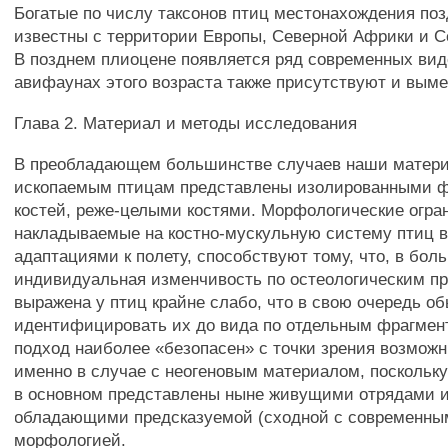
Богатые по числу таксонов птиц местонахождения по
известны с территории Европы, Северной Африки и С
В позднем плиоцене появляется ряд современных видо
авифаунах этого возраста также присутствуют и вым
Глава 2. Материал и методы исследования
В преобладающем большинстве случаев наши матер
ископаемым птицам представлены изолированными 
костей, реже-целыми костями. Морфологические огра
накладываемые на костно-мускульную систему птиц в
адаптациями к полету, способствуют тому, что, в бол
индивидуальная изменчивость по остеологическим п
выражена у птиц крайне слабо, что в свою очередь о
идентифицировать их до вида по отдельным фрагмент
подход наиболее «безопасен» с точки зрения возмож
именно в случае с неогеновым материалом, поскольку
в основном представлены ныне живущими отрядами 
обладающими предсказуемой (сходной с современны
морфологией.