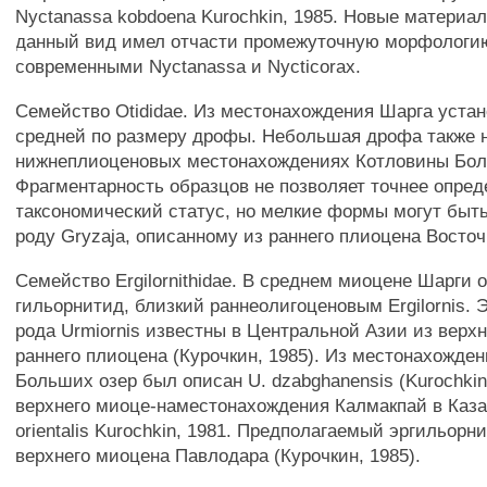
Nyctanassa kobdoena Kurochkin, 1985. Новые материал
данный вид имел отчасти промежуточную морфологи
современными Nyctanassa и Nycticorax.
Семейство Otididae. Из местонахождения Шарга уста
средней по размеру дрофы. Небольшая дрофа также 
нижнеплиоценовых местонахождениях Котловины Бол
Фрагментарность образцов не позволяет точнее опред
таксономический статус, но мелкие формы могут быт
роду Gryzaja, описанному из раннего плиоцена Восто
Семейство Ergilornithidae. В среднем миоцене Шарги 
гильорнитид, близкий раннеолигоценовым Ergilornis.
рода Urmiornis известны в Центральной Азии из верх
раннего плиоцена (Курочкин, 1985). Из местонахожде
Больших озер был описан U. dzabghanensis (Kurochkin,
верхнего миоце-наместонахождения Калмакпай в Казах
orientalis Kurochkin, 1981. Предполагаемый эргильорн
верхнего миоцена Павлодара (Курочкин, 1985).