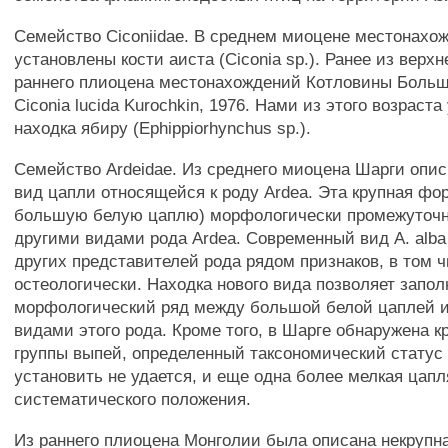
Семейство Ciconiidae. В среднем миоцене местонахо
установлены кости аиста (Ciconia sp.). Ранее из верх
раннего плиоцена местонахождений Котловины Больш
Ciconia lucida Kurochkin, 1976. Нами из этого возраст
находка ябиру (Ephippiorhynchus sp.).
Семейство Ardeidae. Из среднего миоцена Шарги опи
вид цапли относящейся к роду Ardea. Эта крупная фо
большую белую цаплю) морфологически промежуточна
другими видами рода Ardea. Современный вид А. alba
других представителей рода рядом признаков, в том 
остеологически. Находка нового вида позволяет запол
морфологический ряд между большой белой цаплей 
видами этого рода. Кроме того, в Шарге обнаружена к
группы выпей, определенный таксономический статус
установить не удается, и еще одна более мелкая цапл
систематического положения.
Из раннего плиоцена Монголии была описана некрупн