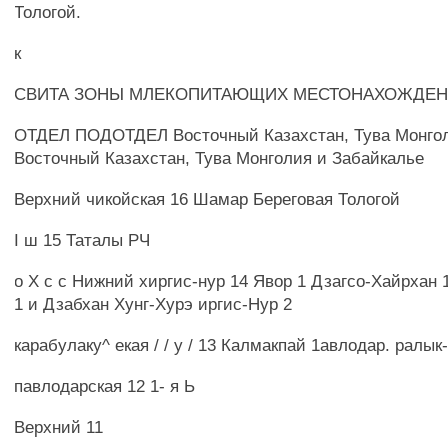
Тологой.
к
СВИТА ЗОНЫ МЛЕКОПИТАЮЩИХ МЕСТОНАХОЖДЕ
ОТДЕЛ ПОДОТДЕЛ Восточный Казахстан, Тува Монгол
Восточный Казахстан, Тува Монголия и Забайкалье
Верхний чикойская 16 Шамар Береговая Тологой
I ш 15 Таталы РЧ
о X с с Нижний хиргис-нур 14 Явор 1 Дзагсо-Хайрхан 
1 и Дзабхан Хунг-Хурэ иргис-Нур 2
карабулаку^ екая / / у / 13 Калмакпай 1авлодар. ралык
павлодарская 12 1- я Ь
Верхний 11