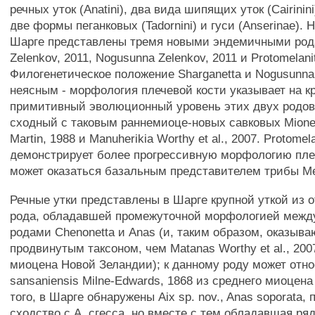
речных уток (Anatini), два вида шипящих уток (Cairinin
две формы пеганковых (Tadornini) и гуси (Anserinae). 
Шарге представлены тремя новыми эндемичными рода
Zelenkov, 2011, Nogusunna Zelenkov, 2011 и Protomelanit
Филогенетическое положение Sharganetta и Nogusunna
неясным - морфология плечевой кости указывает на к
примитивный эволюционный уровень этих двух родов
сходный с таковым раннемиоце-новых савковых Mionet
Martin, 1988 и Manuherikia Worthy et al., 2007. Protomel
демонстрирует более прогрессивную морфологию пле
может оказаться базальным представителем трибы Mer
Речные утки представлены в Шарге крупной уткой из о
рода, обладавшей промежуточной морфологией меж
родами Chenonetta и Anas (и, таким образом, оказыв
продвинутым таксоном, чем Matanas Worthy et al., 200
миоцена Новой Зеландии); к данному роду может отн
sansaniensis Milne-Edwards, 1868 из среднего миоцен
того, в Шарге обнаружены Aix sp. nov., Anas soporata
сходство с А. сгесса, но вместе с тем обладавшая р