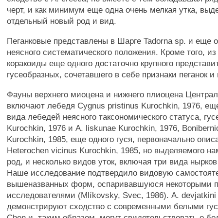
черт, и как минимум еще одна очень мелкая утка, вы
отдельный новый род и вид.
Пеганковые представлены в Шарге Tadorna sp. и еще
неясного систематического положения. Кроме того, и
коракоиды еще одного достаточно крупного представи
гусеобразных, сочетавшего в себе признаки пеганок и 
Фауны верхнего миоцена и нижнего плиоцена Центра
включают лебедя Cygnus pristinus Kurochkin, 1976, ещ
вида лебедей неясного таксономического статуса, гусе
Kurochkin, 1976 и A. liskunae Kurochkin, 1976, Bonibern
Kurochkin, 1985, еще одного гуся, первоначально описа
Heterochen vicinus Kurochkin, 1985, но выделяемого н
род, и несколько видов уток, включая три вида нырков
Наше исследование подтвердило видовую самостояте
вышеназванных форм, оспаривавшуюся некоторыми
исследователями (Mlíkovsky, Svec, 1986). A. devjatkini 
демонстрируют сходство с современными белыми гу
Chen и, таким образом, могут свидетельствовать о б