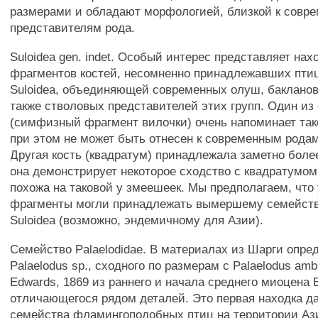
размерами и обладают морфологией, близкой к совр
представителям рода.
Suloidea gen. indet. Особый интерес представляет нах
фрагментов костей, несомненно принадлежавших пти
Suloidea, объединяющей современных олуш, бакланов
также стволовых представителей этих групп. Один из
(симфизный фрагмент вилочки) очень напоминает так
при этом не может быть отнесен к современным родам
Другая кость (квадратум) принадлежала заметно боле
она демонстрирует некоторое сходство с квадратумом
похожа на таковой у змеешеек. Мы предполагаем, что
фрагменты могли принадлежать вымершему семейств
Suloidea (возможно, эндемичному для Азии).
Семейство Palaelodidae. В материалах из Шарги опре
Palaelodus sp., сходного по размерам с Palaelodus amb
Edwards, 1869 из раннего и начала среднего миоцена 
отличающегося рядом деталей. Это первая находка д
семейства фламингоподобных птиц на территории Аз