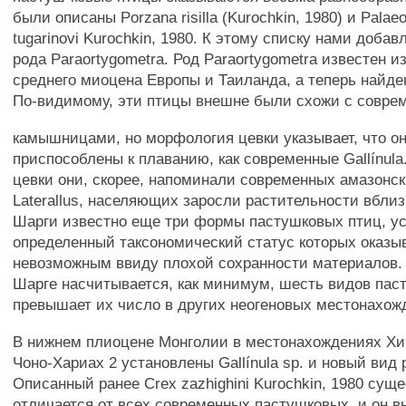
были описаны Porzana risilla (Kurochkin, 1980) и Palae
tugarinovi Kurochkin, 1980. К этому списку нами доба
рода Paraortygometra. Род Paraortygometra известен из
среднего миоцена Европы и Таиланда, а теперь найде
По-видимому, эти птицы внешне были схожи с совр
камышницами, но морфология цевки указывает, что о
приспособлены к плаванию, как современные Gallínula
цевки они, скорее, напоминали современных амазонс
Laterallus, населяющих заросли растительности вбли
Шарги известно еще три формы пастушковых птиц, у
определенный таксономический статус которых оказы
невозможным ввиду плохой сохранности материалов. 
Шарге насчитывается, как минимум, шесть видов пас
превышает их число в других неогеновых местонахож
В нижнем плиоцене Монголии в местонахождениях Хи
Чоно-Хариах 2 установлены Gallínula sp. и новый вид р
Описанный ранее Crex zazhighini Kurochkin, 1980 сущ
отличается от всех современных пастушковых, и он в