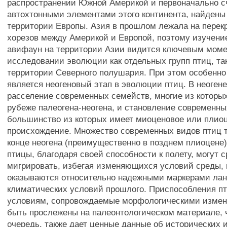
распространении Южной Америкой и первоначально 
автохтонными элементами этого континента, найдены
территории Европы. Азия в прошлом лежала на перекр
хорезов между Америкой и Европой, поэтому изучени
авифаун на территории Азии видится ключевым моме
исследовании эволюции как отдельных групп птиц, та
территории Северного полушария. При этом особенн
является неогеновый этап в эволюции птиц. В неоген
расселение современных семейств, многие из которы
рубеже палеогена-неогена, и становление современны
большинство из которых имеет миоценовое или плио
происхождение. Множество современных видов птиц т
конце неогена (преимущественно в позднем плиоцене)
птицы, благодаря своей способности к полету, могут 
мигрировать, избегая изменяющихся условий среды, 
оказываются относительно надежными маркерами ла
климатических условий прошлого. Приспособления п
условиям, сопровождаемые морфологическими измен
быть прослежены на палеонтологическом материале, ч
очередь, также дает ценные данные об исторических 