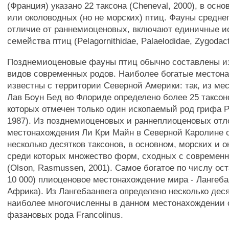
(Франция) указано 22 таксона (Cheneval, 2000), в осн
или околоводных (но не морских) птиц. Фауны средне
отличие от раннемиоценовых, включают единичные 
семейства птиц (Pelagornithidae, Palaelodidae, Zygodact
Позднемиоценовые фауны птиц обычно составлены и
видов современных родов. Наиболее богатые местон
известны с территории Северной Америки: так, из ме
Лав Боун Бед во Флориде определено более 25 таксон
которых отмечен только один ископаемый род грифа Pl
1987). Из позднемиоценовых и раннеплиоценовых от
местонахождения Ли Кри Майн в Северной Каролине 
несколько десятков таксонов, в основном, морских и 
среди которых множество форм, сходных с совреме
(Olson, Rasmussen, 2001). Самое богатое по числу ост
10 000) плиоценовое местонахождение мира - Лангеб
Африка). Из Лангебаанвега определено несколько деся
наиболее многочисленны в данном местонахождении 
фазановых рода Francolinus.