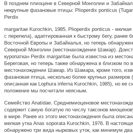
В позднем плиоцене в Северной Монголии и Забайкал
некрупные фазановые птицы: Plioperdix ponticus (Tugar
Perdix
margaritae Kurochkin, 1985. Plioperdix ponticus - мелк
с перепела), адаптированная к быстрому бегу, ранее 
Восточной Европы и Забайкалья, но теперь обнаружен
Северной Монголии (местонахождение Шамар). Доист
куропатка» Perdix margaritae была известна из место
Береговая, но теперь также обнаружена в близком по 
местонахождении Шамар. Из Шамара, кроме того, изв
фазановая птица, несколько более крупных размеров 
описанная как Lophura inferna Kurochkin, 1985), но ее
положение мы посчитали неясным.
Семейство Anatidae. Среднемиоценовое местонахожд
содержит самую богатую по числу таксонов миоцено
в мире. Ранее из этого местонахождения была описан
мелкая утка Anas soporata Kurochkin, 1976. В настоящ
обнаружено три вида нырковых уток, как минимум два