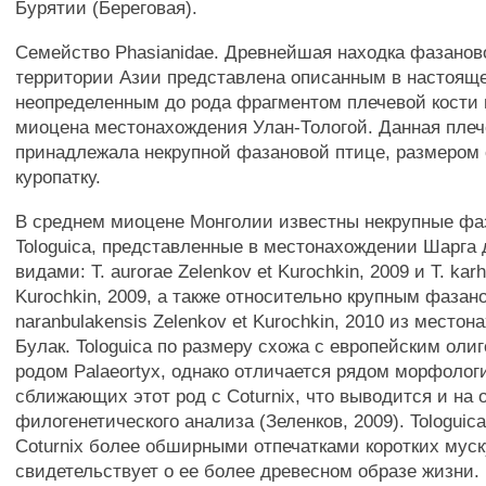
Бурятии (Береговая).
Семейство Phasianidae. Древнейшая находка фазанов
территории Азии представлена описанным в настоящ
неопределенным до рода фрагментом плечевой кости 
миоцена местонахождения Улан-Тологой. Данная плеч
принадлежала некрупной фазановой птице, размером
куропатку.
В среднем миоцене Монголии известны некрупные ф
Tologuica, представленные в местонахождении Шарга
видами: Т. aurorae Zelenkov et Kurochkin, 2009 и Т. karh
Kurochkin, 2009, а также относительно крупным фазан
naranbulakensis Zelenkov et Kurochkin, 2010 из место
Булак. Tologuica по размеру схожа с европейским ол
родом Palaeortyx, однако отличается рядом морфолог
сближающих этот род с Coturnix, что выводится и на 
филогенетического анализа (Зеленков, 2009). Tologuic
Coturnix более обширными отпечатками коротких муск
свидетельствует о ее более древесном образе жизни. 