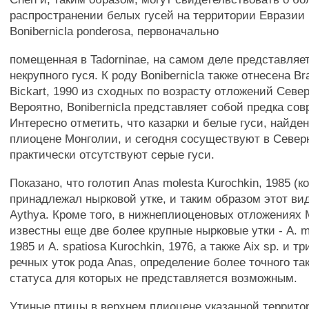
распространении белых гусей на территории Евразии
Bonibernicla ponderosa, первоначально
помещенная в Tadorninae, на самом деле представляе
некрупного гуся. К роду Bonibernicla также отнесена Br
Bickart, 1990 из сходных по возрасту отложений Севе
Вероятно, Bonibernicla представляет собой предка сов
Интересно отметить, что казарки и белые гуси, найде
плиоцене Монголии, и сегодня сосуществуют в Север
практически отсутствуют серые гуси.
Показано, что голотип Anas molesta Kurochkin, 1985 (к
принадлежал нырковой утке, и таким образом этот ви
Aythya. Кроме того, в нижнеплиоценовых отложениях
известны еще две более крупные нырковые утки - A. m
1985 и A. spatiosa Kurochkin, 1976, а также Aix sp. и 
речных уток рода Anas, определение более точного та
статуса для которых не представляется возможным.
Утиные птицы в верхнем плиоцене указанной террито