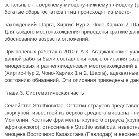
остальные - к верхнему миоцену-нижнему плиоцену (р
богатые сборы остатков птиц происходят из место-
нахождениий Шарга, Хиргис-Нур 2, Чоно-Хариах 2, Ша
Для каждого местонахождения приведены краткие дан
обоснованию возраста отложений.
При полевых работах в 2010 г. А.К. Агаджаняном с уч
данной работы были составлены новые описания раз
миоценовых и раннеплиоценовых местонахождений в
(Хиргис-Нур 2, Чоно-Хариах 1 и 2, Шарга), адекватны
состоянию обнажений. Эти описания приведены в дан
Глава 3. Систематическая часть
Семейство Struthionidae. Остатки страусов представл
скорлупой, известной из верхов среднего миоцена - н
Монголии. Костные фрагменты крупного страуса (круп
африканского), относимые к Struthio asiaticus, извест
миоцена Восточного Казахстана (Павлодар) и верхнег