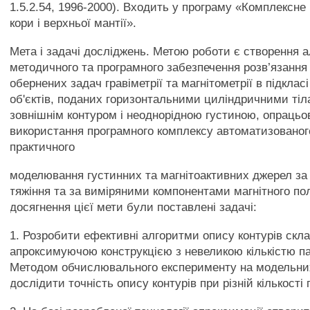
1.5.2.54, 1996-2000). Входить у програму «Комплексне
кори і верхньої мантії».
Мета і задачі досліджень. Метою роботи є створення а
методичного та програмного забезпечення розв’язання
обернених задач гравіметрії та магнітометрії в підкласі
об'єктів, поданих горизонтальними циліндричними тіл
зовнішнім контуром і неоднорідною густиною, опраць
використання програмного комплексу автоматизованог
практичного
моделювання густинних та магнітоактивних джерел за
тяжіння та за виміряними компонентами магнітного по
досягнення цієї мети були поставлені задачі:
1. Розробити ефективні алгоритми опису контурів скла
апроксимуючою конструкцією з невеликою кількістю па
Методом обчислювального експерименту на модельни
дослідити точність опису контурів при різній кількості 