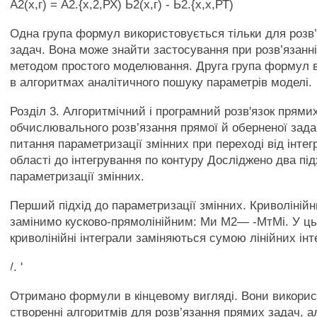
А2(х,г) = А2.{х,2,РХ) Ь2(х,г) - Ь2.{х,х,РТ)
Одна група формул використовується тільки для розв
задач. Вона може знайти застосування при розв’язанн
методом простого моделювання. Друга група формул 
в алгоритмах аналітичного пошуку параметрів моделі.
Розділ 3. Алгоритмічний і програмний розв'язок прямих
обчислювального розв’язання прямої й оберненої зад
питання параметризації змінних при переході від інтег
області до інтегрування по контуру Досліджено два пі
параметризації змінних.
Перший підхід до параметризації змінних. Криволінійн
замінимо кусково-прямолінійним: Ми М2— -МтМі. У ц
криволінійні інтеграли заміняються сумою лінійних інт
/. '
Отримано формули в кінцевому вигляді. Вони викори
створенні алгоритмів для розв’язання прямих задач, а