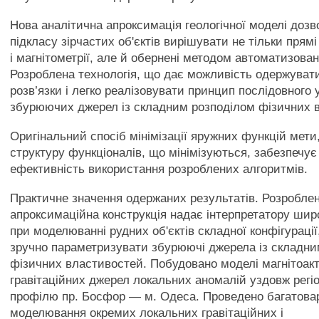
Нова аналітична апроксимація геологічної моделі доз
підкласу зірчастих об'єктів вирішувати не тільки прямі 
і магнітометрії, але й обернені методом автоматизован
Розроблена технологія, що дає можливість одержувати
розв’язки і легко реалізовувати принцип послідовного
збурюючих джерел із складним розподілом фізичних 
Оригінальний спосіб мінімізації яружних функцій мети
структуру функціоналів, що мінімізуються, забезпечує
ефективність використання розроблених алгоритмів.
Практичне значення одержаних результатів. Розроблен
апроксимаційна конструкція надає інтерпретатору шир
при моделюванні рудних об'єктів складної конфігурації
зручно параметризувати збурюючі джерела із складни
фізичних властивостей. Побудовано моделі магнітоакт
гравітаційних джерел локальних аномалій уздовж регі
профілю пр. Босфор — м. Одеса. Проведено багатова
моделювання окремих локальних гравітаційних і