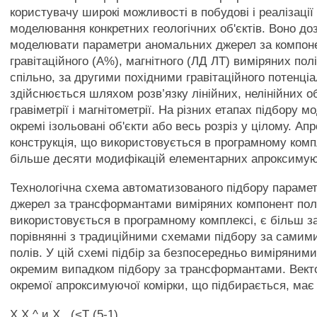
користувачу широкі можливості в побудові і реалізації
моделювання конкретних геологічних об'єктів. Воно до
моделювати параметри аномальних джерел за компон
гравітаційного (А%), магнітного (ЛД ЛТ) виміряних пол
спільно, за другими похідними гравітаційного потенц
здійснюється шляхом розв’язку лінійних, нелінійних 
гравіметрії і магнітометрії. На різних етапах підбору
окремі ізольовані об'єкти або весь розріз у цілому. А
конструкція, що використовується в програмному комп
більше десяти модифікацій елементарних апроксимую
Технологічна схема автоматизованого підбору параме
джерел за трансформантами виміряних компонент полі
використовується в програмному комплексі, є більш з
порівнянні з традиційними схемами підбору за сами
полів. У цій схемі підбір за безпосередньо виміряним
окремим випадком підбору за трансформантами. Вект
окремої апроксимуючої комірки, що підбирається, має
X X ^ и X , (<Т (5-1)