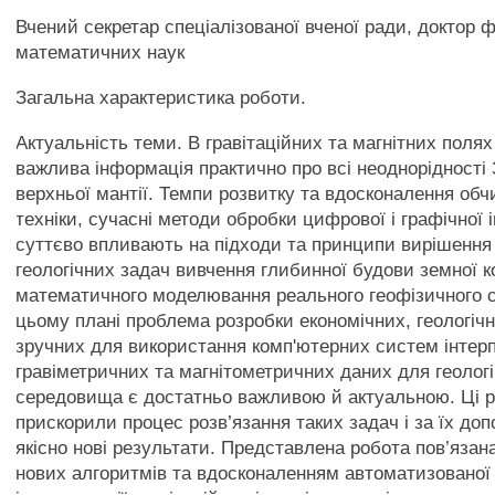
Вчений секретар спеціалізованої вченої ради, доктор ф
математичних наук
Загальна характеристика роботи.
Актуальність теми. В гравітаційних та магнітних полях
важлива інформація практично про всі неоднорідності 
верхньої мантії. Темпи розвитку та вдосконалення об
техніки, сучасні методи обробки цифрової і графічної 
суттєво впливають на підходи та принципи вирішення
геологічних задач вивчення глибинної будови земної 
математичного моделювання реального геофізичного 
цьому плані проблема розробки економічних, геологіч
зручних для використання комп'ютерних систем інтерп
гравіметричних та магнітометричних даних для геолог
середовища є достатньо важливою й актуальною. Ці р
прискорили процес розв’язання таких задач і за їх до
якісно нові результати. Представлена робота пов’язан
нових алгоритмів та вдосконаленням автоматизованої