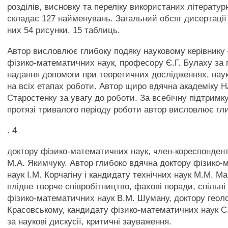
розділів, висновку та переліку використаних літерату
складає 127 найменувань. Загальний обсяг дисертації 
них 54 рисунки, 15 таблиць.
Автор висловлює глибоку подяку науковому керівнику
фізико-математичних наук, професору Є.Г. Булаху за 
надання допомоги при теоретичних дослідженнях, наук
на всіх етапах роботи. Автор щиро вдячна академіку Н
Старостенку за увагу до роботи. За всебічну підтримку
протязі тривалого періоду роботи автор висловлює гл
. 4
доктору фізико-математичних наук, член-кореспонден
М.А. Якимчуку. Автор глибоко вдячна доктору фізико
наук І.М. Корчагіну і кандидату технічних наук М.М. М
плідне творче співробітництво, фахові поради, спільні
фізико-математичних наук В.М. Шуману, доктору геоло
Красовському, кандидату фізико-математичних наук 
за наукові дискусії, критичні зауваження.