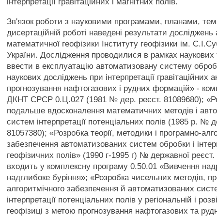
інтерпретації гравітаційних і магнітних полів.
Зв'язок роботи з науковими програмами, планами, те
дисертаційній роботі наведені результати досліджень а
математичної геофізики Інституту геофізики ім. С.І.С
України. Дослідження проводилися в рамках наукових 
ввести в експлуатацію автоматизовану систему обро
наукових досліджень при інтерпретації гравітаційних 
прогнозування нафтогазових і рудних формацій» - ко
ДКНТ СРСР 0.Ц.027 (1981 № дер. реєст. 81089680); «Р
подальше вдосконалення математичних методів і авт
систем інтерпретації потенціальних полів (1985 р. № д
81057380); «Розробка теорії, методики і програмно-алг
забезпечення автоматизованих систем обробки і інтер
геофізичних полів» (1990 г-1995 г) № державної реєст.
входить у комплексну програму 0.50.01 «Вивчення над
надглибоке буріння»; «Розробка чисельних методів, п
алгоритмічного забезпечення й автоматизованих систе
інтерпретації потенціальних полів у регіональній і роз
геофізиці з метою прогнозування нафтогазових та ру