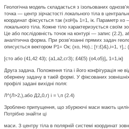
Геологічна модель складається з ізольованих однозв’я
точка — центр зірчастості локального тіла в центральн
координат фіксується так (хоН)ь 1=1, ік. Параметр хо
локального тіла. Кожне тіло характеризується своїм з
Це або послідовність точок на контурі — запис (2.2), а
аналітична форма. При розв’язанні прямих задач геол
описується вектором Р1= Ок; (хо, Но).; [т:£)&),і=1, т],; 
[сто або (41,42 43); (а1,а2,сгЗ); £4£5) (о4,о5)]„ 1=1,ік}
Друга задача. Положення тіла і його конфігурація не в
обернену задачу в такій формі. У фіксованих зовнішні
профілі задані вихідні поля:
Л^(Л>2,),або Д2„0,г) і = \,п (2.4)
Зроблено припущення, що збурюючі маси мають цилі
Потрібно знайти ці
маси. З центру тіла в полярній системі координат зовн