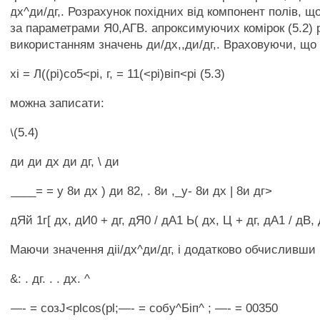
дх^ди/дг,. Розрахунок похідних від компонент полів, 
за параметрами Я0,АГВ. апроксимуючих комірок (5.2) р
використанням значень ди/дх,,ди/дг,. Враховуючи, що
хі = Л((рі)со5<рі, г, = 11(<рі)віп<рі (5.3)
можна записати:
\(5.4)
ди ди дх ди дг, \ ди
____= = у 8и дх ) ди 82, . 8и ,_у- 8и дх | 8и дг>
дЯй 1г[ дх, дИ0 + дг, дЯ0 / дА1 Ь( дх, Ц + дг, дА1 / дВ, 
Маючи значення діі/дх^ди/дг, і додатково обчисливши 
&: . дг. . . дх. ^
—- = созJ<plcos(pl;—- = собу^Біп^ ; —- = 00350