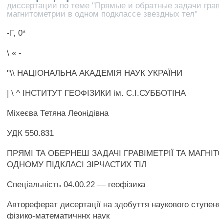
диссертации по теме "Прямые и обратные задачи гра
магнитометрии в одном подклассе звездных тел"
-Г, 0*
\ « -
"\\ НАЦІОНАЛЬНА АКАДЕМІЯ НАУК УКРАЇНИ
| \ ^ ІНСТИТУТ ГЕОФІЗИКИ ім. С.І.СУББОТІНА
Міхеєва Тетяна Леонідівна
УДК 550.831
ПРЯМІ ТА ОБЕРНЕШ ЗАДАЧІ ГРАВІМЕТРІЇ ТА МАГНІТ
ОДНОМУ ПІДКЛАСІ ЗІРЧАСТИХ ТІЛ
Спеціальність 04.00.22 — геофізика
Автореферат дисертації на здобуття наукового ступен
фізико-математичннх наук