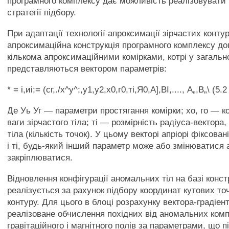
програмного комплексу дає можливість реалізовувати 
стратегії підбору.
При адаптації технології апроксимації зірчастих контур
апроксимаційна конструкція програмного комплексу д
кількома апроксимаційними комірками, котрі у загальн
представляються вектором параметрів:
* = і,иі;= (сг,./х^у^;,у1,у2,х0,г0,ті,Я0,А],ВІ,...., А„,В„\ (5.2
Де Уь Уг — параметри простягання комірки; хо, го — 
ваги зірчастого тіла; ті — розмірність радіуса-вектора
тіла (кількість точок). У цьому векторі апріорі фіксова
і ті, будь-який інший параметр може або змінюватися 
закріплюватися.
Відновлення конфігурації аномальних тіл на базі констр
реалізується за рахунок підбору координат кутових то
контуру. Для цього в блоці розрахунку вектора-градіен
реалізоване обчислення похідних від аномальних ком
гравітаційного і магнітного полів за параметрами, що п