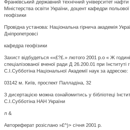
Франківський державний технічний університет нафти 
Міністерства освіти України, доцент кафедри польової
геофізики
Провідна установа: Національна гірнича академія Украї
Дніпропетровсі
кафедра геофізики
Захист відбудеться ««£?£.» лютого 2001 р.о « Ж годині
спеціалізованої вченої ради Д 26.200.01 при Інституті 
С.І.Субботіна Національної Академії наук за адресою:
03142 м. Київ, проспект Палладіна, 32
З дисертацією можна ознайомитись у бібліотеці Інстит
С.І.Субботіна НАН України
л &
Автореферат розіслано »£^)> січня 2001 р.