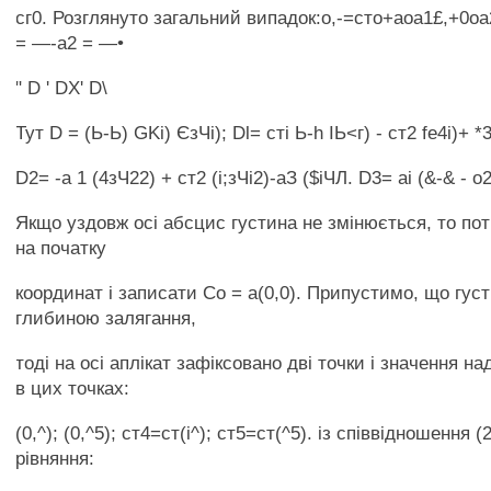
сг0. Розглянуто загальний випадок:о,-=сто+аоа1£,+0оа2
= —-а2 = —•
" D ' DX' D\
Тут D = (Ь-Ь) GKi) ЄзЧі); Dl= сті Ь-h ІЬ<г) - ст2 fe4i)+ *
D2= -а 1 (4зЧ22) + ст2 (і;зЧі2)-аЗ ($іЧЛ. D3= аі (&-& - о
Якщо уздовж осі абсцис густина не змінюється, то пот
на початку
координат і записати Со = а(0,0). Припустимо, що гус
глибиною залягання,
тоді на осі аплікат зафіксовано дві точки і значення н
в цих точках:
(0,^); (0,^5); ст4=ст(і^); ст5=ст(^5). із співвідношення
рівняння: