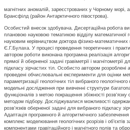
магнітних аномалій, зареєстрованих у Чорному морі, а
Брансфілд (район Антарктичного півострова).
Особистий внесок здобувача. Дисертаційна робота ви
плановою науковою тематикою відділу математичної г
науковим керівництвом доктора фізико-математичних 
Є.Г.Булаха. У процесі проведення теоретичних і прак
автором роботи виконана програмна реалізація алгори
прямої й оберненої задачі гравіметрії і магнітометрії д
підкласу зірчастих тіл. Особисто автором розроблені 
проведені обчислювальні експерименти для оцінки ме
параметризації геологічних тіл вибраного геологічного
модельні дослідження при вивченні структури багато
функціоналів з метою покращення збіжності розв’язку
методом підбору. Досліджувалися можливості одержа
розв’язків оберненої задачі для вибраного підкласу зір
Адаптація програмного й алгоритмічного забезпечення
комплекс моделювання геологічних розрізів і об'єктів 
компонентами гравітаційного і магнітного полів та обр