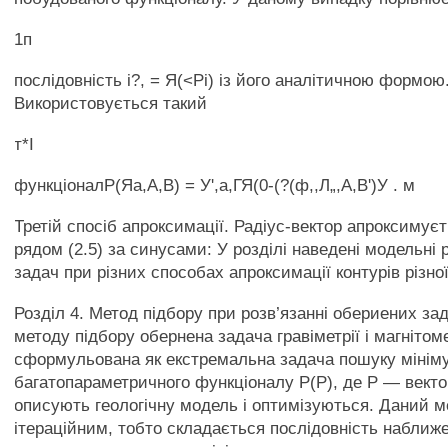
1п
послідовність і?, = Я(<Рі) із його аналітичною формою
Використовується такий
т*І
функціоналР(Яа,А,В) = У',а,ГЯ(0-(?(ф,,Л„,А,В')У . м
Третій спосіб апроксимації. Радіус-вектор апроксимує
рядом (2.5) за синусами: У розділі наведені модельні 
задач при різних способах апроксимації контурів різно
Розділ 4. Метод підбору при розв’язанні обериених за
методу підбору обернена задача гравіметрії і магнітоме
сформульована як екстремальна задача пошуку мінім
багатопараметричного функціоналу Р(Р), де Р — вектор
описують геологічну модель і оптимізуються. Даний м
ітераційним, тобто складається послідовність наближен