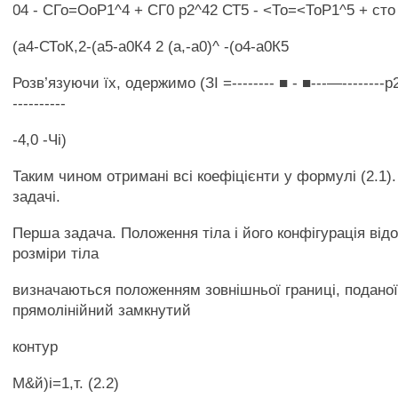
04 - СГо=ОоР1^4 + СГ0 р2^42 СТ5 - <То=<ТоР1^5 + сто
(а4-СТоК,2-(а5-а0К4 2 (а,-а0)^ -(о4-а0К5
Розв’язуючи їх, одержимо (ЗІ =-------- ■ - ■---—--------р
----------
-4,0 -Чі)
Таким чином отримані всі коефіцієнти у формулі (2.1).
задачі.
Перша задача. Положення тіла і його конфігурація відо
розміри тіла
визначаються положенням зовнішньої границі, поданої 
прямолінійний замкнутий
контур
М&й)і=1,т. (2.2)