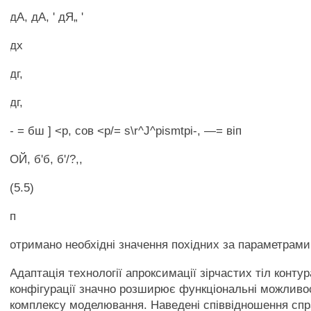
дА, дА, ' дЯ„ '
дх
дг,
дг,
- = бш ] <р, сов <р/= s\r^J^pismtpi-, —= віп
ОЙ, б'б, б'/?,,
(5.5)
п
отримано необхідні значення похідних за параметрами к
Адаптація технології апроксимації зірчастих тіл конту
конфігурації значно розширює функціональні можливос
комплексу моделювання. Наведені співвідношення спр