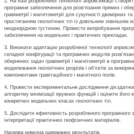
2. На базі розробленої технології апроксимації створи
програмне забезпечення для розв’язання прямих і обе
гравіметрії і магнітометрії для сукупності двомірних т
простяганням геологічних тіл із довільним зовнішнім к
неоднорідною густиною. Провести випробування прог
забезпечення на модельних і практичних прикладах.
3. Виконати адаптацію розробленої технології апроксим
складної конфігурації та програмних модулів розв’яза
обернених задач гравіметрії і магнітометрії в програм
моделювання геологічних розрізів і об’єктів за виміря
компонентами гравітаційного і магнітного полів.
4. Провести експериментальне дослідження дієздатнос
алгоритму мінімізації яружних функцій і оцінити його 
конкретних модельних класах геологічних тіл.
5. Дослідити ефективність розробленого програмного 
інтерпретації практичних геофізичних матеріалів.
Наукова новизна одержаних результатів.