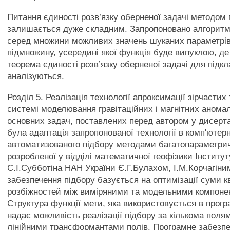
Питання єдиності розв’язку оберненої задачі методом 
залишається дуже складним. Запропоновано алгоритм
серед множини можливих значень шуканих параметрів
підмножину, усередині якої функція буде випуклою, д
теорема єдиності розв’язку оберненої задачі для підк
аналізуються.
Розділ 5. Реалізація технології апроксимації зірчастих 
системі моделювання гравітаційних і магнітних аномал
основних задач, поставлених перед автором у дисерта
була адаптація запропонованої технології в комп'ютер
автоматизованого підбору методами багатопараметричн
розробленої у відділі математичної геофізики Інститут
С.І.Субботіна НАН України Є.Г.Булахом, І.М.Корчагіни
забезпечення підбору базується на оптимізації суми к
розбіжностей між виміряними та модельними компоне
Структура функції мети, яка використовується в прогр
надає можливість реалізації підбору за кількома полям
лінійними трансформантами полів. Програмне забезп