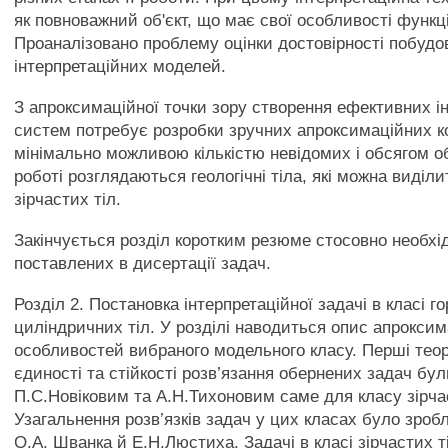
як повноважний об'єкт, що має свої особливості функ
Проаналізовано проблему оцінки достовірності побудо
інтерпретаційних моделей.
З апроксимаційної точки зору створення ефективних і
систем потребує розробки зручних апроксимаційних ко
мінімально можливою кількістю невідомих і обсягом о
роботі розглядаються геологічні тіла, які можна виділи
зірчастих тіл.
Закінчується розділ коротким резюме стосовно необхід
поставлених в дисертації задач.
Розділ 2. Постановка інтерпретаційної задачі в класі 
циліндричних тіл. У розділі наводиться опис апрокси
особливостей вибраного модельного класу. Перші тео
єдиності та стійкості розв’язання обернених задач б
П.С.Новіковим та А.Н.Тихоновим саме для класу зірчас
Узагальнення розв’язків задач у цих класах було зроб
О.А. Шванка й Е.Н.Люстиха. Задачі в класі зірчастих т