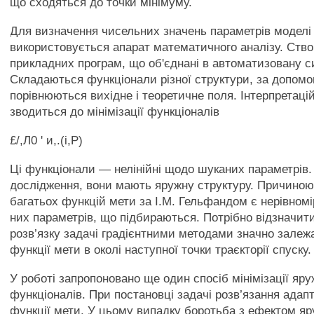
що сходяться до точки мінімуму.
Для визначення чисельних значень параметрів моделі
використовується апарат математичного аналізу. Ство
прикладних програм, що об'єднані в автоматизовану с
Складаються функціонали різної структури, за допомо
порівнюються вихідне і теоретичне поля. Інтерпретаці
зводиться до мінімізації функціоналів
£/,Л0 ' и,.(і,Р)
Ці функціонали — нелінійні щодо шуканих параметрів.
дослідження, вони мають яружну структуру. Причиною
багатьох функцій мети за І.М. Гельфандом є нерівном
них параметрів, що підбираються. Потрібно відзначит
розв’язку задачі градієнтними методами значно залеж
функції мети в околі наступної точки траєкторії спуску.
У роботі запропоновано ще один спосіб мінімізації яр
функціоналів. При постановці задачі розв’язання адап
функції мети. У цьому випадку боротьба з ефектом яр