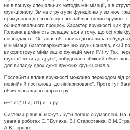
не в пошуку спеціальних методів мінімізації, а в струк
функціоналу. Зміна структури функціоналу змінює тра
прямування до розв’язку і послаблює вплив яружності 
обчислювального процесу. Характер яружності цих фун
Головна відмінність складається в тому, що осі ярів фу
співпадають. Остання обставина дозволила побудува
мінімізації багатопараметричних функціоналів, який п
використовує мінімізацію функцій мети Р/ і /у Так, пер
функції мети до другої, побудовано збіжний обчислю
для випадку двох дуже яружних функціоналів.
Послабити вплив яружності можливо переходом від ро
нелінійній постановці до лініаризованої. Проте тут ба
обчислювального характеру.
и~т иг(‘,П и„,Л1) иТц,ру
Системи рівнянь можуть бути погано обумовлені. На 
увага в роботах Є.Г.Булаха, В.І.Старостенка, В.М.Стра
А.В.Чорного.