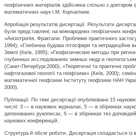
геофізичних матеріалів здійснена спільно з доктором 
математичних наук І.М. Корчагіним.
Апробація результатів дисертації. Результати дисерта
були представлені: на міжнародних геофізичних конф
«Анізотропія. Фрактали. Проблеми практичного застос
1994); «Глибинна будова літосфери та нетрадиційне в
Землі (Київ, 1995); «Геофизические методы при регио
глубинных исследованиях земных недр и геологосъе
(Санкт-Петербург,2000), «Теоретичні та практичні про
нафтогазової геології та геофізики» (Київ, 2000); семін
математичної геофізики Інституту геофізики НАН Украї
2000).
Публікації. По темі дисертації опубліковано 15 наукови
числі: 3 — в наукових журналах, 5 — в збірниках науков
депонованих рукописах, 5 — в збірниках тез доповіде
наукових конференцій.
Структура й обсяг роботи. Дисертація складається із 