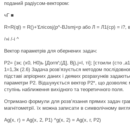
поданий радіусом-вектором:
чГ ■
R=R(ql) = R()+'£лicosj(p^-BJsmj<p або Л = Л1(ср) = і?, 
/»і /-і ^
Вектор параметрів для обернених задач:
Р2= {зк; (х0, Н0)ь [Догпґ;(Д], Bj),j=l, ті]; [стоили (сто ,а1
1=1,Зк (2.6) Задача розв’язується методом послідовно
підставі апріорних даних і деяких розрахунків задають
параметри Р2. Відшукується вектор Р2*, що дозволяє 
ступінь наближення вихідного та теоретичного поля.
Отримано формули для розв’язання прямих задач граві
магнітометрії. їх можна записати в символічному вигля
Ag{x, г) = Ag{x, 2, Р1) ^g(x, 2) = Аg(x, г, Р2)