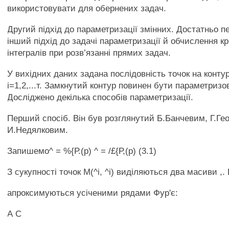
використовувати для обернених задач.
Другий підхід до параметризації змінних. Достатньо 
інший підхід до задачі параметризації й обчислення к
інтегралів при розв’язанні прямих задач.
У вихідних даних задана послідовність точок на контур
і=1,2,...т. Замкнутий контур повинен бути параметриз
Досліджено декілька способів параметризації.
Перший спосіб. Він був розглянутий Б.Банчевим, Г.Гео
И.Недялковим.
Запишемо^ = %{Р.(р) ^ = /£{Р,(р) (3.1)
З сукупності точок М(^і, ^і) виділяються два масиви ,.
апроксимуються усіченими рядами Фур'є:
А С