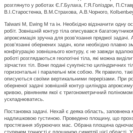
розглянуто у роботах Є.Г.Булаха, Г.Я.Голіздри, П.Став
В.І.Старостенка, В.М.Страхова, А.В.Чорного, КоІЬепЬеу
Talwani M, Ewing M та ін. Необхідно відзначити одну о
робіт. Зовнішній контур тіла описувався багатокутнико
апроксимація зручна для розв’язання прядмої задачі. 
розв’язанні обернених задач, коли необхідно плавно з
конфігурацію зовнішнього контуру, є не завжди вдалою
роботі розглядаються геологічні тіла, які можна виділи
зірчастих тіл. Вони подані сукупністю циліндричних ті
горизонтальні і паралельні між собою. Як правило, так
описуються своїми вертикальними перерізами. При ро
оберненої задачі зовнішній контур циліндра апроксим
кривою, рівнянням якої є тригонометричний поліномом
ускладнюватись.
Постановка задачі. Нехай є деяка область, заповнена
надлишковою густиною. Проведено площину, що прох
простягання збурюючих мас. Обрана площина одночас
ступенем точності є площиною симетрії цієї області. У