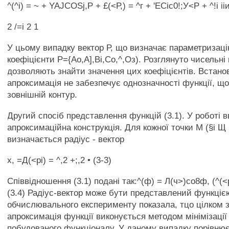
^(^i) = ~ + YAJCOSj,P + £(<Р,) = ^г + 'ЕСіс0!;У<Р + ^!і ііи
2 /=і 2 1
У цьому випадку вектор Р, що визначає параметризацію
коефіцієнти Р={Ао,А],Ві,Со,^,Оз). Розглянуто чисельні
дозволяють знайти значення цих коефіцієнтів. Встано
апроксимація не забезпечує однозначності функції, щ
зовнішній контур.
Другий спосіб представлення функцій (3.1). У роботі 
апроксимаційна конструкція. Для кожної точки М (§і Щ і
визначається радіус - вектор
х, =Д(<рі) = ^,2 +;,2 • (3-3)
Співвідношення (3.1) подані так:^(ф) = Л(ч>)со8ф, (^(<р
(3.4) Радіус-вектор може бути представлений функцією
обчислювального експерименту показала, тцо цілком 
апроксимація функції виконується методом мінімізації
побудованого функціоналу. У даному випадку порівню