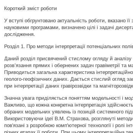
Короткий зміст роботи
У вступі обгрунтовано актуальність роботи, вказано її з
науковими програмами, визначено цілі і задачі дисерт
дослідження.
Розділ 1. Про методи інтерпретації потенціальних полі
Даний розділ присвячений стислому огляду й аналізу т
розв’язання прямих і обернених задач гравіметрії та ма
Приводиться загальна характеристика інтерпретаційно
геолого-геофізичних даних. Дається стислий огляд з
при інтерпретації даних гравірозвідки та магніторозвідк
Значна увага приділяється поняттям модельності і мо
Важливо, що кожна конкретна інтерпретація здійснюєт
обраних модельних уявлень із позицій системного під
Використовуючи ідеї В.М. Страхова, розглянуті методи
пов'язані з розробкою комп'ютерної технології і ролі ін
різних етапах її роботи. При цьому інтерпретаційна те