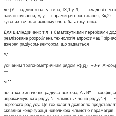
де (У - надлишкова густина, ІХ,1 у Л, — складові вект
намагнічування; V, у,— параметри простягання; Хк,2к 
кутових точок апроксимуючого багатокутника.
Для циліндричних тіл із багатокутними перерізами до
реалізована розроблена технологія апроксимації зірча
джерел радіусом-вектором, що задається
/V _
усіченим тригонометричним рядом R{(pj)=R0-¥'^A>coьjg
—
м ' '
початкове значення радіуса-вектора; Аь В* — коефіціє
апроксимуючого ряду; N -кількість членів ряду;^>( — к
чергового радіусу. Ця технологія дозволяє представл
складної конфігурації невеликою кількістю параметрів.