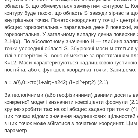
область S, що обмежується замкнутим контуром L. Кон
контуру буде такою, що область S' завжди зірчаста що
внутрішньої точки. Початок координат у точці - центрі з
абсцис горизонтальна - паралельна денній поверхні, 
горизонтальна. У загальному випадку денна поверхня 
2=Н(х). По абсолютному значенню Н — глибина заляг
точки усередині області S. Збурюючі маси містяться 
тілі з перерізом S і воно обмежене за простяганням пл
К=L2. Маси характеризуються надлишковою густиною.
постійна, або є функцією координат точки. Запишемо:
а = а(§,0=<то(1+аіг;+а242) (І+рі^+рг;2) (2.1)
За геологічними (або геофізичними) даними досить в
конкретної моделі визначити коефіцієнти формули (2.1
зручно зробити так: на осі абсцис задано три точки (^і 0)
цих точках відомо значення надлишкових щільностей ст
з цих точок може збігатися з початком координат. Ци
параметр