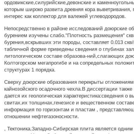
ордовикские,силурийские,девонские и каменноугольн
которым широко развита древняя кора выветривания,
интерес как коллектор для валежей углеводородов.
Непосредственно в районе исследований доюрские о
бурением изучены слабо."Плотность размещения" скв
бурения,вскрывших эти породы, составляет 0.013 скв/
табличной форме приведены сведения о глубинах зал
литологическом составе образова-ний,слагающих дою
Колтогорском мегапрогибе и на сопредельных положи
структурах 1 порядка.
Сверху доюрские образования перекрыты отложениям
кайнозойского осадочного чехла.В диссертации также
дается их геологическая характеристика:сведения о 
свитах,их толщинах,генезисе и вещественном состав
информация по горизонтам и пластам , представляю
отношении нефтегазоносности.
, Тектоника.Западно-Сибирская плита является одним