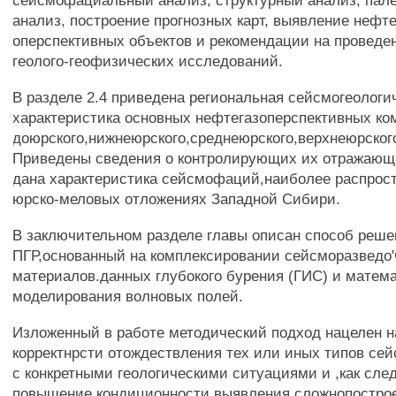
сейсмофациальный анализ, структурный анализ, пал
анализ, построение прогнозных карт, выявление нефте
оперспективных объектов и рекомендации на провед
геолого-геофизических исследований.
В разделе 2.4 приведена региональная сейсмогеологи
характеристика основных нефтегазоперспективных ко
доюрского,нижнеюрского,среднеюрского,верхнеюрского
Приведены сведения о контролирующих их отражающи
дана характеристика сейсмофаций,наиболее распрос
юрско-меловых отложениях Западной Сибири.
В заключительном разделе главы описан способ реше
ПГР,основанный на комплексировании сейсморазведо
материалов.данных глубокого бурения (ГИС) и матем
моделирования волновых полей.
Изложенный в работе методический подход нацелен 
корректнрсти отождествления тех или иных типов се
с конкретными геологическими ситуациями и ,как след
повышение кондиционности выявления сложнопостро