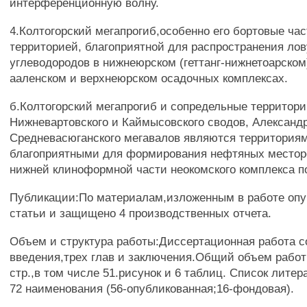
интерференционную волну.
4.Колтогорский мегапрогиб,особенно его бортовые час
территорией, благоприятной для распространения ло
углеводородов в нижнеюрском (геттанг-нижнетоарском
ааленском и верхнеюрском осадочных комплексах.
б.Колтогорский мегапрогиб и сопредельные территор
Нижневартовского и Каймысовского сводов, Александр
Средневасюганского мегавалов являются территория
благоприятными для формирования нефтяных местор
нижней клиноформной части неокомского комплекса п
Публикации:По материалам,изложенным в работе опу
статьи и защищено 4 производственных отчета.
Объем и структура работы:Диссертационная работа с
введения,трех глав и заключения.Общий объем работ
стр.,в том числе 51.рисунок и 6 таблиц. Список лите
72 наименования (56-опубликованная;16-фондовая).