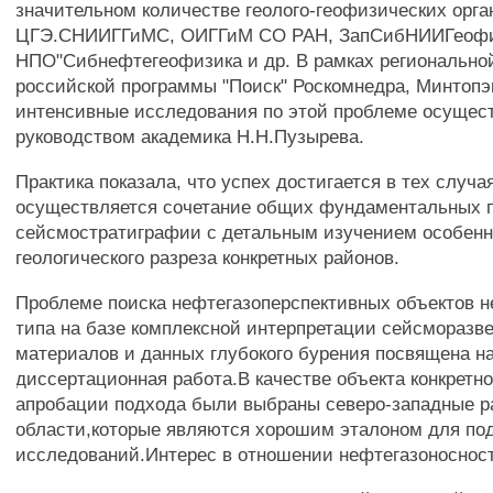
значительном количестве геолого-геофизических орга
ЦГЭ.СНИИГГиМС, ОИГГиМ СО РАН, ЗапСибНИИГеофи
НПО"Сибнефтегеофизика и др. В рамках регионально
российской программы "Поиск" Роскомнедра, Минтопэ
интенсивные исследования по этой проблеме осущес
руководством академика Н.Н.Пузырева.
Практика показала, что успех достигается в тех случая
осуществляется сочетание общих фундаментальных 
сейсмостратиграфии с детальным изучением особен
геологического разреза конкретных районов.
Проблеме поиска нефтегазоперспективных объектов н
типа на базе комплексной интерпретации сейсморазв
материалов и данных глубокого бурения посвящена н
диссертационная работа.В качестве объекта конкретн
апробации подхода были выбраны северо-западные р
области,которые являются хорошим эталоном для по
исследований.Интерес в отношении нефтегазоноснос