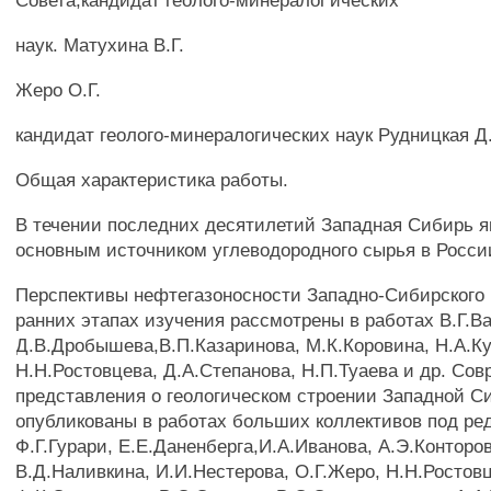
Совета,кандидат геолого-минералог'ических
наук. Матухина В.Г.
Жеро О.Г.
кандидат геолого-минералогических наук Рудницкая Д
Общая характеристика работы.
В течении последних десятилетий Западная Сибирь я
основным источником углеводородного сырья в Росси
Перспективы нефтегазоносности Западно-Сибирского 
ранних этапах изучения рассмотрены в работах В.Г.В
Д.В.Дробышева,В.П.Казаринова, М.К.Коровина, Н.А.К
Н.Н.Ростовцева, Д.А.Степанова, Н.П.Туаева и др. Со
представления о геологическом строении Западной С
опубликованы в работах больших коллективов под ре
Ф.Г.Гурари, Е.Е.Даненберга,И.А.Иванова, А.Э.Конторо
В.Д.Наливкина, И.И.Нестерова, О.Г.Жеро, Н.Н.Ростов