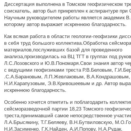
Диссертация выполнена в Томском геофизическом тре
соискатель, автор был прикреплен к аспирантуре пр
Научным руководителем работы является академик В.
которому автор выражает искреннюю благодарность.
Как всякая работа в области геологии-геофизики дис
в себя труд большого коллектива.Обработка сейсмор
материалов,послуживших базой для проведенного
анализа,производилась на ВЦ ТГТ в группах под руко
Л.С.Лозовского и Ю.В.Пономаря.Свои знания автор ч
с ведущими геофизиками треста Р.В.Беловым, Г.И.Б
.С.А.Барановым, Л.П.Жевлаковым, В.А.Кондрашовым,
Н.И.Карапузовым, Э.В.Кривошеевым и др. Автор выр
искреннюю благодарность.
Особенно хочется отметить и поблагодарить коллекти
сейсморазведочной партии 18,23 Томского геофизичес
треста,принимавший самое непосредственное участие
Л.А.Брысякину, Т.Г.Беляеву, В.Н.Бутвиловскую, М.О.Го
Н.И.Засименко. Г.К.Найден, А.И.Попову, Н.А.Рудак.