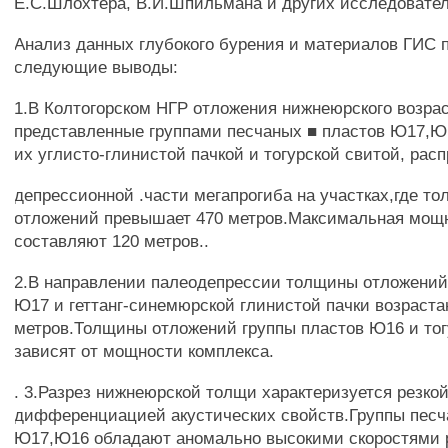
Е.С.Шлохтера, В.И.Шпильмана и других исследовател
Анализ данных глубокого бурения и материалов ГИС 
следующие выводы:
1.В Колтогорском НГР отложения нижнеюрского возрас
представленные группами песчаных ■ пластов Ю17,
их углисто-глинистой пачкой и тогурской свитой, рас
депрессионной .части мегапрогиба на участках,где т
отложений превышает 470 метров.Максимальная мощ
составляют 120 метров..
2.В направлении палеодепрессии толщины отложений
Ю17 и геттанг-синемюрской глинистой пачки возрастаю
метров.Толщины отложений группы пластов Ю16 и тог
зависят от мощности комплекса.
. 3.Разрез нижнеюрской толщи характеризуется резко
дифференциацией акустических свойств.Группы песч
Ю17,Ю16 обладают аномально высокими скоростями 