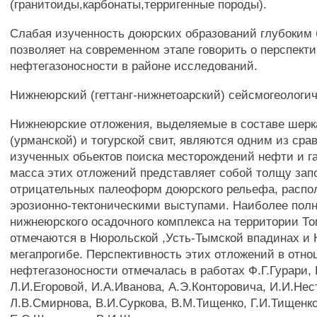
(гранитоиды,карбонаты,терригенные породы).
Слабая изученность доюрских образований глубоким
позволяет на современном этапе говорить о перспекти
нефтегазоносности в районе исследований.
Нижнеюрский (геттанг-нижнетоарский) сейсмогеологич
Нижнеюрские отложения, выделяемые в составе шерк
(урманской) и тогурской свит, являются одним из сра
изученных обьектов поиска месторождений нефти и г
масса этих отложений представляет собой толщу зап
отрицательных палеоформ доюрского рельефа, расп
эрозионно-тектоническими выступами. Наиболее пол
нижнеюрского осадочного комплекса на территории Т
отмечаются в Нюрольской ,Усть-Тымской впадинах и 
мегапрогибе. Перспективность этих отложений в отн
нефтегазоносности отмечалась в работах Ф.Г.Гурари, 
Л.И.Егоровой, И.А.Иванова, А.Э.Конторовича, И.И.Нес
Л.В.Смирнова, В.И.Суркова, В.М.Тищенко, Г.И.Тищенк