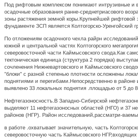
Под рифтовым комплексом понимают интрузивные и в
осадочные образования ранне-среднетриасового воз
зоны растяжения земной коры.Крупнейшей рифтовой 
фундаменте ЗСП является Колтогорско-Уренгойский г
По отложениям осадочного чехла райрн исследований
южной и центральной частях Колтогорского мегапроги
северовосточной части Каймысовского свода.Как сам
тектоническая единица (структура 2 порядка) выступа
сочленения Нижневартовского и Каймысовского сводо
"блоки" с разной степенью плотности осложнены лок
поднятиями и перегибами.Непосредственно в районе
выявлено 33 локальных поднятия .площадью от 5 до 80
Нефтегазоносностъ.В Западно-Сибирской нефтегазон
выделяют 11 нефтегазоносных областей (НГО) и 37 н
районов (НГР). Район исследований,рассматри-ваем
в работе .охватывает значительную, часть Колтогорск
северовосточную часть Каймысовского НГР,входящих 