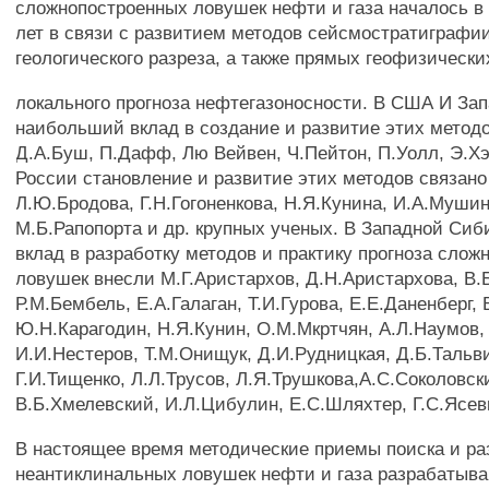
сложнопостроенных ловушек нефти и газа началось в
лет в связи с развитием методов сейсмостратиграфии
геологического разреза, а также прямых геофизически
локального прогноза нефтегазоносности. В США И За
наибольший вклад в создание и развитие этих метод
Д.А.Буш, П.Дафф, Лю Вейвен, Ч.Пейтон, П.Уолл, Э.Хэ
России становление и развитие этих методов связан
Л.Ю.Бродова, Г.Н.Гогоненкова, Н.Я.Кунина, И.А.Муши
М.Б.Рапопорта и др. крупных ученых. В Западной Си
вклад в разработку методов и практику прогноза сло
ловушек внесли М.Г.Аристархов, Д.Н.Аристархова, В.
Р.М.Бембель, Е.А.Галаган, Т.И.Гурова, Е.Е.Даненберг,
Ю.Н.Карагодин, Н.Я.Кунин, О.М.Мкртчян, А.Л.Наумов,
И.И.Нестеров, Т.М.Онищук, Д.И.Рудницкая, Д.Б.Тальв
Г.И.Тищенко, Л.Л.Трусов, Л.Я.Трушкова,А.С.Соколовск
В.Б.Хмелевский, И.Л.Цибулин, Е.С.Шляхтер, Г.С.Ясев
В настоящее время методические приемы поиска и ра
неантиклинальных ловушек нефти и газа разрабатыва