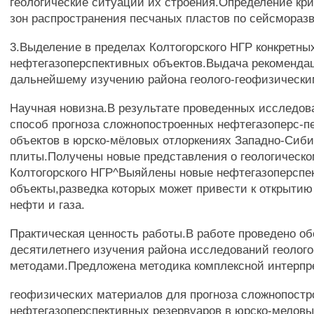
геологические ситуации их строения.Определение кри
зон распространения песчаных пластов по сейсмора
3.Выделение в пределах Колтогорского НГР конкретны
нефтегазоперспективных объектов.Выдача рекоменда
дальнейшему изучению района геолого-геофизически
Научная новизна.В результате проведенных исследов
способ прогноза сложнопостроенных нефтегазоперс-п
объектов в юрско-мёловых отлоркениях Западно-Сиб
плиты.Получены новые представления о геологическо
Колтогорского НГР^Выяйлены новые нефтегазоперспе
объекты,разведка которых может привести к открыти
нефти и газа.
Практическая ценность работы.В работе проведено о
десятилетнего изучения района исследований геолог
методами.Предложена методика комплексной интерпре
геофизических материалов для прогноза сложнопост
нефтегазоперспективных резервуаров в юрско-мелов