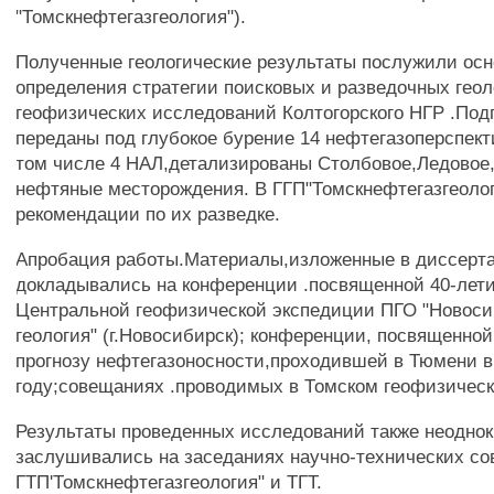
"Томскнефтегазгеология").
Полученные геологические результаты послужили осн
определения стратегии поисковых и разведочных геол
геофизических исследований Колтогорского НГР .Под
переданы под глубокое бурение 14 нефтегазоперспект
том числе 4 НАЛ,детализированы Столбовое,Ледовое
нефтяные месторождения. В ГГП"Томскнефтегазгеоло
рекомендации по их разведке.
Апробация работы.Материалы,изложенные в диссерт
докладывались на конференции .посвященной 40-лет
Центральной геофизической экспедиции ПГО "Новоси
геология" (г.Новосибирск); конференции, посвященно
прогнозу нефтегазоносности,проходившей в Тюмени в
году;совещаниях .проводимых в Томском геофизическ
Результаты проведенных исследований также неоднок
заслушивались на заседаниях научно-технических со
ГТП'Томскнефтегазгеология" и ТГТ.