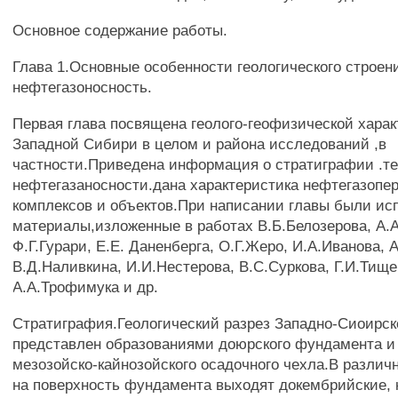
Основное содержание работы.
Глава 1.Основные особенности геологического строен
нефтегазоносность.
Первая глава посвящена геолого-геофизической харак
Западной Сибири в целом и района исследований ,в
частности.Приведена информация о стратиграфии .те
нефтегазаносности.дана характеристика нефтегазопе
комплексов и объектов.При написании главы были ис
материалы,изложенные в работах В.Б.Белозерова, А.А
Ф.Г.Гурари, Е.Е. Даненберга, О.Г.Жеро, И.А.Иванова, 
В.Д.Наливкина, И.И.Нестерова, В.С.Суркова, Г.И.Тище
А.А.Трофимука и др.
Стратиграфия.Геологический разрез Западно-Сиоирс
представлен образованиями доюрского фундамента 
мезозойско-кайнозойского осадочного чехла.В разли
на поверхность фундамента выходят докембрийские, 