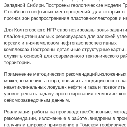
Западной Сибири.Построены геологические модели Г
Столбового нефтяных месторождений ,для которых о
прогноз зон распространения пластов-коллекторов и 
Для Колтогорского НГР спрогнозированы зоны-развит
плаЛов-цотенциальых резервуараов для залежей угле
юрских и нижнемеловом нефтегазоперспективных
комплексах.Построены детальные структурные карты 
служить основой для современного тектонического р
территории.
Применение методических рекомендаций,изложенных 
может,по мнению автора, повысить кондиционность к
неантиклинальных ловушек нефти и газа и позволить
уровне решать задачу лрогнозирования геологического
сейсморазведочным данным.
Реализация работы на производстве:Основные, мето
рекомендации, изложенные в работе .внедрены в прои
получили широкое применение в Томском геофизичес