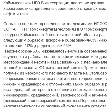
Каймысовской НГО.В диссертации дается их краткая
характеристика,приведены сведения об открытых ме
нефти и газа.
Согласно оценкам .проведенным коллективами НПО"
СО РАН.ГГП "Томскнефтегазгёология.ПГО "Томскнефть
ресурсы Каймысовской нефтегазоносной области рас
следующим образом: доюрские образования-8% .ниж
отложения-10% ,среднеюрские-26%
.верхнеюрские-50%,нижнемеловые-8%.На современно
изученности района геолого-геофизическими методам
месторождений нефти и газа,связанных с песчано-ал
толщей горизонта Ю1 васюганской свиты.Промышлен
получен из неокомского песчаного пласта на Столбов
непромышленные притоки нефти и нефтепроявления 
нижне- и среднеюрских отложениях.Таким образом,в 
исследований интерес в отношении нефтегазоноснос
нижнеюрский, среднеюрский, верхнеюрский и нижне-
(неокомский клиноформный) комплексы.Перспективы
нефтегазоносности образований фундамента остаютс