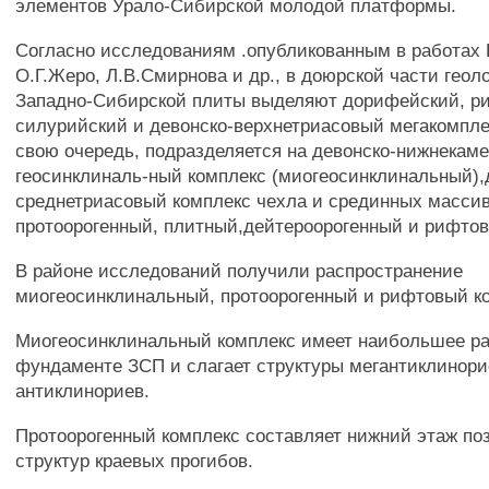
элементов Урало-Сибирской молодой платформы.
Согласно исследованиям .опубликованным в работах 
О.Г.Жеро, Л.В.Смирнова и др., в доюрской части геол
Западно-Сибирской плиты выделяют дорифейский, ри
силурийский и девонско-верхнетриасовый мегакомпл
свою очередь, подразделяется на девонско-нижнекам
геосинклиналь-ный комплекс (миогеосинклинальный),
среднетриасовый комплекс чехла и срединных массив
протоорогенный, плитный,дейтероорогенный и рифто
В районе исследований получили распространение
миогеосинклинальный, протоорогенный и рифтовый к
Миогеосинклинальный комплекс имеет наибольшее ра
фундаменте ЗСП и слагает структуры мегантиклинори
антиклинориев.
Протоорогенный комплекс составляет нижний этаж по
структур краевых прогибов.