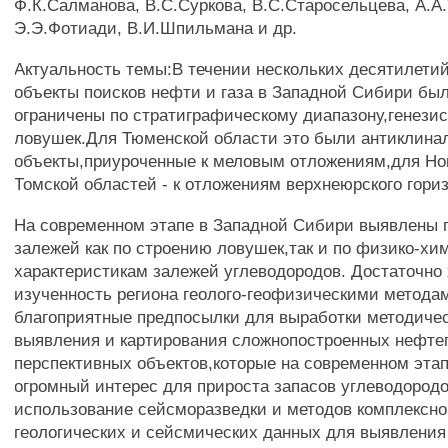
Ф.К.Салманова, В.С.Суркова, В.С.Старосельцева, А.А
Э.Э.Фотиади, В.И.Шпильмана и др.
Актуальность темы:В течении нескольких десятилети
объекты поисков нефти и газа в Западной Сибири бы
ограничены по стратиграфическому диапазону,генезис
ловушек.Для Тюменской области это были антиклина
объекты,приуроченные к меловым отложениям,для Но
Томской областей - к отложениям верхнеюрского гори
На современном этапе в Западной Сибири выявлены 
залежей как по строению ловушек,так и по физико-х
характеристикам залежей углеводородов. Достаточно
изученность региона геолого-геофизическими метода
благоприятные предпосылки для выработки методиче
выявления и картирования сложнопостроенных нефтег
перспективных объектов,которые на современном эта
огромный интерес для прироста запасов углеводород
использование сейсморазведки и методов комплексно
геологических и сейсмических данных для выявления