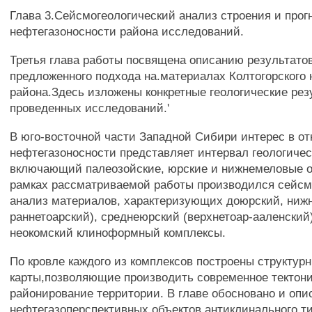
Глава 3.Сейсмогеологический анализ строения и прог
нефтегазоносности района исследований.
Третья глава работы посвящена описанию результато
предложенного подхода на.материалах Колтогорского 
района.Здесь изложены конкретные геологические рез
проведенных исследований.'
В юго-восточной части Западной Сибири интерес в о
нефтегазоносности представляет интервал геологичес
включающий палеозойские, юрские и нижнемеловые о
рамках рассматриваемой работы производился сейсм
анализ материалов, характеризующих доюрский, нижн
раннетоарский), среднеюрский (верхнетоар-ааленский
неокомский клиноформный комплексы.
По кровле каждого из комплексов построены структур
карты,позволяющие производить современное тектон
районирование территории. В главе обосновано и оп
нефтегазоперспективных объектов антиклинального ти