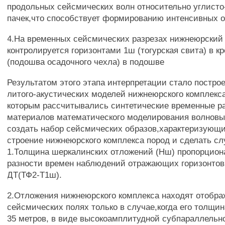
продольных сейсмических волн относительно углисто
пачек,что способствует формированию интенсивных о
4.На временных сейсмических разрезах нижнеюрский
контролируется горизонтами 1ш (тогурская свита) в к
(подошва осадочного чехла) в подошве
Результатом этого этапа интерпретации стало постр
литого-акустических моделей нижнеюрского комплекса
которым рассчитывались синтетические временные р
материалов математического моделирования волновы
создать набор сейсмических образов,характеризующ
строение нижнеюрского комплекса пород и сделать с
1.Толщина шеркалинских отложений (Нш) пропорцион
разности времен наблюдений отражающих горизонтов
ДТ(ТФ2-Т1ш).
2.Отложения нижнеюрского комплекса находят отобра
сейсмических полях только в случае,когда его толщи
35 метров, в виде высокоамплитудной субпараллель