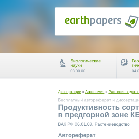
Биологические
Гео
науки
гич
03.00.00
04.
Диссертации
»
Агрономия
»
Растениеводств
Бесплатный автореферат и диссертация
Продуктивность сор
в предгорной зоне К
ВАК РФ 06.01.09, Растениеводство
Автореферат