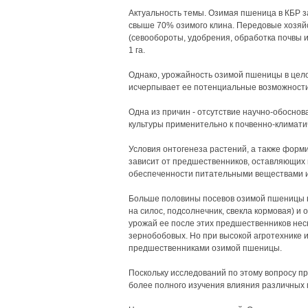
Актуальность темы. Озимая пшеница в КБР з
свыше 70% озимого клина. Передовые хозяйс
(севообороты, удобрения, обработка почвы и
1 га.
Однако, урожайность озимой пшеницы в цело
исчерпывает ее потенциальные возможности
Одна из причин - отсутствие научно-обосно
культуры применительно к почвенно-климати
Условия онтогенеза растений, а также форм
зависит от предшественников, оставляющих 
обеспеченности питательными веществами и
Больше половины посевов озимой пшеницы в
на силос, подсолнечник, свекла кормовая) и
урожай ее после этих предшественников неск
зернобобовых. Но при высокой агротехнике
предшественниками озимой пшеницы.
Поскольку исследований по этому вопросу п
более полного изучения влияния различных