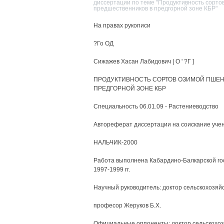
диссертации по теме "Продуктивность сорто
предшественников в предгорной зоне КБР"
На правах рукописи
?Го ОД
Сижажев Хасан Лабидович | О ' ?Г ]
ПРОДУКТИВНОСТЬ СОРТОВ ОЗИМОЙ ПШЕН
ПРЕДГОРНОЙ ЗОНЕ КБР
Специальность 06.01.09 - Растениеводство
Автореферат диссертации на соискание учен
НАЛЬЧИК-2000
Работа выполнена Кабардино-Балкарской го
1997-1999 гг.
Научный руководитель: доктор сельскохозяйс
професор Жеруков Б.Х.
Официальные оппоненты: доктор сельскохоз