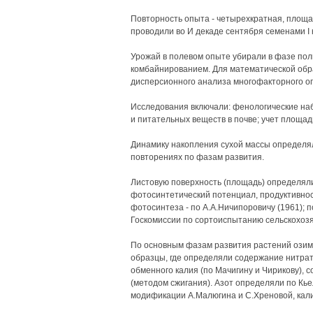
Повторность опыта - четырехкратная, площад
проводили во И декаде сентября семенами I к
Урожай в полевом опыте убирали в фазе по
комбайнированием. Для математической обр
дисперсионного анализа многофакторного опы
Исследования включали: фенологические наб
и питательных веществ в почве; учет площад
Динамику накопления сухой массы определял
повторениях по фазам развития.
Листовую поверхность (площадь) определяли
фотосинтетический потенциал, продуктивнос
фотосинтеза - по А.А.Ничипоровичу (1961); 
Госкомиссии по сортоиспытанию сельскохозя
По основным фазам развития растений ози
образцы, где определяли содержание нитрат
обменного калия (по Мачигину и Чирикову), 
(методом сжигания). Азот определяли по Кь
модификации А.Малюгина и С.Хреновой, кал