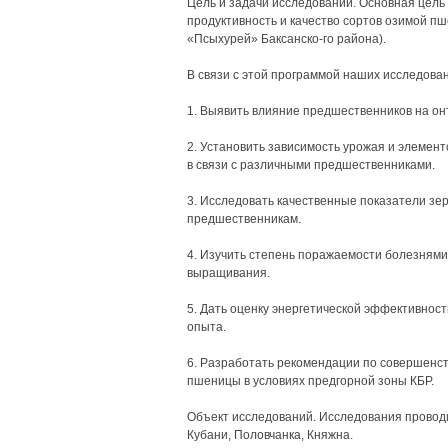
Цель и задачи исследований. Основная цель
продуктивность и качество сортов озимой п
«Псыхурей» Баксанско-го района).
В связи с этой программой наших исследов
1. Выявить влияние предшественников на он
2. Установить зависимость урожая и элемен
в связи с различными предшественниками.
3. Исследовать качественные показатели з
предшественникам.
4. Изучить степень поражаемости болезнями
выращивания.
5. Дать оценку энергетической эффективнос
опыта.
6. Разработать рекомендации по совершенс
пшеницы в условиях предгорной зоны КБР.
Объект исследований. Исследования провод
Кубани, Половчанка, Княжна.