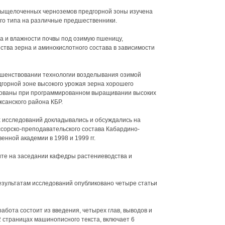
 выщелоченных черноземов предгорной зоны изучена
го типа на различные предшественники.
а и влажности почвы под озимую пшеницу,
ства зерна и аминокислотного состава в зависимости
ршенствовании технологии возделывания озимой
горной зоне высокого урожая зерна хорошего
зованы при программированном выращивании высоких
санского района КБР.
 исследований докладывались и обсуждались на
сорско-преподавательского состава Кабардино-
енной академии в 1998 и 1999 гг.
ите на заседании кафедры растениеводства и
езультатам исследований опубликовано четыре статьи
абота состоит из введения, четырех глав, выводов и
 страницах машинописного текста, включает 6