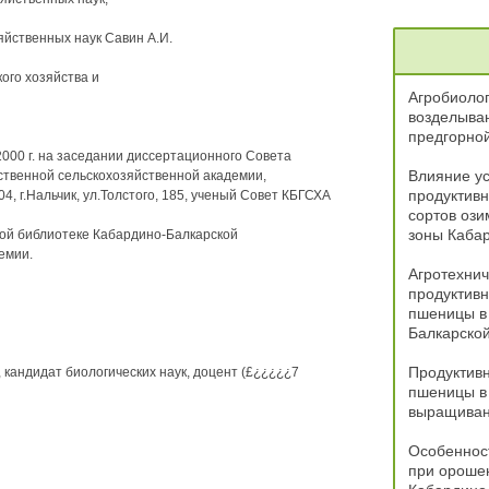
яйственных наук Савин А.И.
ого хозяйства и
Агробиолог
возделыва
предгорной
2000 г. на заседании диссертационного Совета
Влияние ус
рственной сельскохозяйственной академии,
продуктивн
004, г.Нальчик, ул.Толстого, 185, ученый Совет КБГСХА
сортов ози
зоны Кабар
ной библиотеке Кабардино-Балкарской
емии.
Агротехни
продуктивн
пшеницы в 
Балкарской
Продуктивн
кандидат биологических наук, доцент (£¿¿¿¿¿7
пшеницы в 
выращиван
Особеннос
при орошен