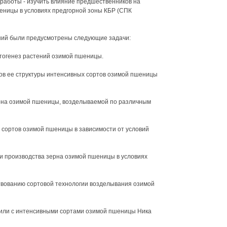
 работы - изучить влияние предшественников на
шеницы в условиях предгорной зоны КБР (СПК
аний были предусмотрены следующие задачи:
тогенез растений озимой пшеницы.
тов ее структуры интенсивных сортов озимой пшеницы
ерна озимой пшеницы, возделываемой по различным
 сортов озимой пшеницы в зависимости от условий
ти производства зерна озимой пшеницы в условиях
твованию сортовой технологии возделывания озимой
или с интенсивными сортами озимой пшеницы Ника