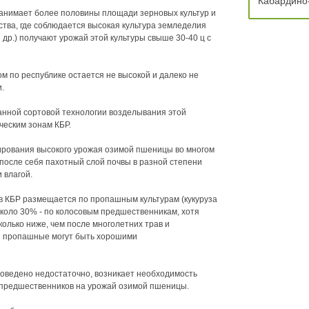
Кабардино
анимает более половины площади зерновых культур и
тва, где соблюдается высокая культура земледелия
 др.) получают урожай этой культуры свыше 30-40 ц с
м по республике остается не высокой и далеко не
.
ванной сортовой технологии возделывания этой
ческим зонам КБР.
ирования высокого урожая озимой пшеницы во многом
после себя пахотный слой почвы в разной степени
 влагой.
 КБР размещается по пропашным культурам (кукуруза
 около 30% - по колосовым предшественникам, хотя
олько ниже, чем после многолетних трав и
 и пропашные могут быть хорошими
роведено недостаточно, возникает необходимость
 предшественников на урожай озимой пшеницы.