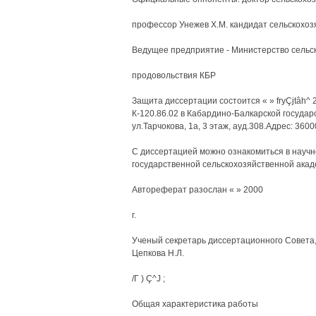
профессор Унежев Х.М. кандидат сельскохоз
Ведущее предприятие - Министерство сельск
продовольствия КБР
Защита диссертации состоится « » fryÇjtâh^ 
К-120.86.02 в Кабардино-Балкарской госуда
ул.Тарчокова, 1а, 3 этаж, ауд.308.Адрес: 360
С диссертацией можно ознакомиться в науч
государственной сельскохозяйственной акад
Автореферат разослан « » 2000
г.
Ученый секретарь диссертационного Совета, 
Цепкова Н.Л.
/Г ) Ç^J ;
Общая характеристика работы