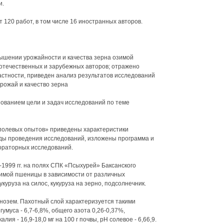
и.
120 работ, в том числе 16 иностранных авторов.
ышении урожайности и качества зерна озимой
отечественных и зарубежных авторов; отражено
астности, приведен анализ результатов исследований
рожай и качество зерна
ованием цели и задач исследований по теме
я полевых опытов» приведены характеристики
оды проведения исследований, изложены программа и
ораторных исследований.
1999 гг. на полях СПК «Псыхурей» Баксанского
зимой пшеницы в зависимости от различных
куруза на силос, кукуруза на зерно, подсолнечник.
нозем. Пахотный слой характеризуется такими
умуса - 6,7-6,8%, общего азота 0,26-0,37%,
ия - 16,9-18,0 мг на 100 г почвы, рН солевое - 6,66,9.