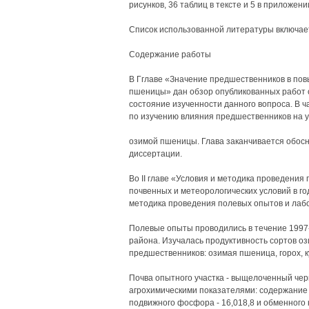
рисунков, 36 таблиц в тексте и 5 в приложени
Список использованной литературы включает 
Содержание работы
В Гглаве «Значение предшественников в пов
пшеницы» дан обзор опубликованных работ 
состояние изученности данного вопроса. В ч
по изучению влияния предшественников на у
озимой пшеницы. Глава заканчивается обосн
диссертации.
Во II главе «Условия и методика проведени
почвенных и метеорологических условий в г
методика проведения полевых опытов и лаб
Полевые опыты проводились в течение 1997-
района. Изучалась продуктивность сортов о
предшественников: озимая пшеница, горох, ку
Почва опытного участка - выщелоченный чер
агрохимическими показателями: содержание г
подвижного фосфора - 16,018,8 и обменного кал