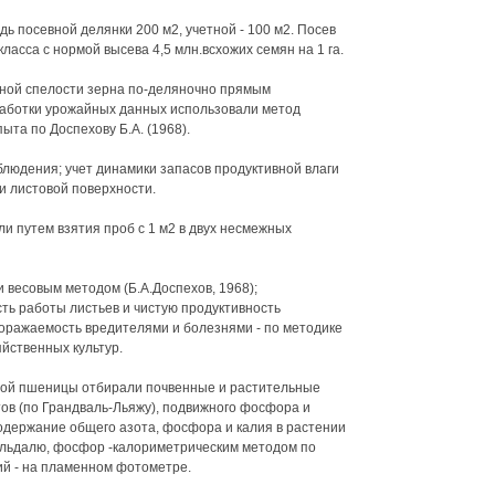
ь посевной делянки 200 м2, учетной - 100 м2. Посев
ласса с нормой высева 4,5 млн.всхожих семян на 1 га.
лной спелости зерна по-деляночно прямым
аботки урожайных данных использовали метод
та по Доспехову Б.А. (1968).
людения; учет динамики запасов продуктивной влаги
и листовой поверхности.
и путем взятия проб с 1 м2 в двух несмежных
 весовым методом (Б.А.Доспехов, 1968);
ть работы листьев и чистую продуктивность
поражаемость вредителями и болезнями - по методике
йственных культур.
мой пшеницы отбирали почвенные и растительные
ов (по Грандваль-Льяжу), подвижного фосфора и
содержание общего азота, фосфора и калия в растении
ельдалю, фосфор -калориметрическим методом по
ий - на пламенном фотометре.