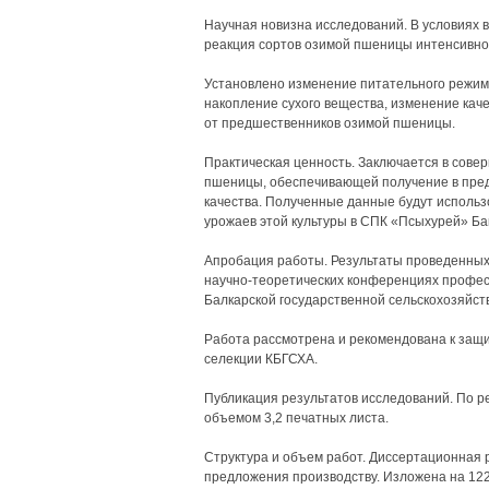
Научная новизна исследований. В условиях
реакция сортов озимой пшеницы интенсивно
Установлено изменение питательного режим
накопление сухого вещества, изменение каче
от предшественников озимой пшеницы.
Практическая ценность. Заключается в сове
пшеницы, обеспечивающей получение в пред
качества. Полученные данные будут исполь
урожаев этой культуры в СПК «Псыхурей» Бак
Апробация работы. Результаты проведенных
научно-теоретических конференциях профес
Балкарской государственной сельскохозяйств
Работа рассмотрена и рекомендована к защ
селекции КБГСХА.
Публикация результатов исследований. По р
объемом 3,2 печатных листа.
Структура и объем работ. Диссертационная р
предложения производству. Изложена на 122