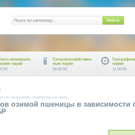
Найти
лого-минерало-
Сельскохозяйствен-
Географич
еские науки
ные науки
науки
00.00
06.00.00
11.00.00
о
 по сельскому хозяйству на тему
тов озимой пшеницы в зависимости 
БР