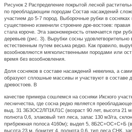
Рисунок 2 Распределение покрытой лесной растител
по преобладающим породам Состав насаждений сложн
участием до 5-7 пород. Выборочные рубки в сосняках
существенно изменили строение дре-востоев: правая 
стала короче. Эта закономерность отмечается при ру
деревьев (рис. 3). Вырубки сосны удовлетворительно
естественным путем весьма редко. Как правило, выру
возобновляются мягколиственными породами или ост
время без возобновления.
Доля сосняков в составе насаждений невелика, а сами
образуют сплошные массивы и участвуют в составе 
древостоев. В
качестве примера сошлемся на сосняки Икского участ
лесничества, где сосна редко является преобладающей
выд. 31 ЗБЗОС2ЛП1КЛ1С (возраст 90 лет, высота 21 м,
полнота 0,6, злаковый тип леса, запас 130 м3/га, склон
прибрежная полоса 4160м); выдел 5, 8Б2С+ОС+С+Б (во
высота 23 м, бонитет 4, полнота 0,6, тип леса СНК, зап