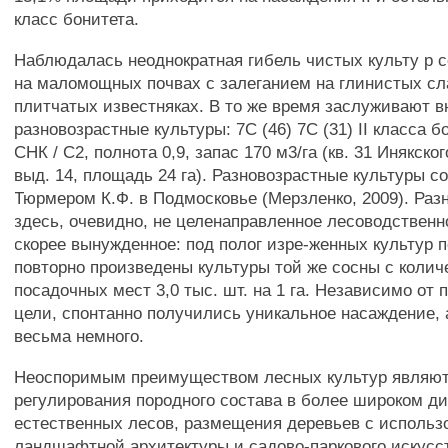
класс бонитета.
Наблюдалась неоднократная гибель чистых культу р 
на маломощных почвах с залеганием на глинистых сл
плитчатых известняках. В то же время заслуживают 
разновозрастные культуры: 7С (46) 7С (31) II класса б
СНК / С2, полнота 0,9, запас 170 м3/га (кв. 31 Инякско
выд. 14, площадь 24 га). Разновозрастные культуры с
Тюрмером К.Ф. в Подмосковье (Мерзленко, 2009). Раз
здесь, очевидно, не целенаправленное лесоводственн
скорее вынужденное: под полог изре-женных культур п
повторно произведены культуры той же сосны с коли
посадочных мест 3,0 тыс. шт. на 1 га. Независимо от
цели, спонтанно получились уникальное насаждение, 
весьма немного.
Неоспоримым преимуществом лесных культур являют
регулирования породного состава в более широком ди
естественных лесов, размещения деревьев с исполь
ландшафтной архитектуры и садово-паркового искусст