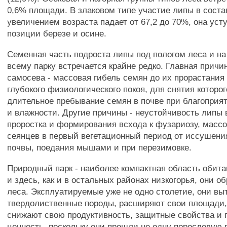
0,6% площади. В злаковом типе участие липы в соста
увеличением возраста падает от 67,2 до 70%, она уст
позиции березе и осине.
Семенная часть подроста липы под пологом леса и на
всему парку встречается крайне редко. Главная причи
самосева - массовая гибель семян до их прорастания 
глубокого физиологического покоя, для снятия которог
длительное пребывание семян в почве при благоприя
и влажности. Другие причины - неустойчивость липы 
проростка и формирования всхода к фузариозу, массо
сеянцев в первый вегетационный период от иссушени
почвы, поедания мышами и при перезимовке.
Природный парк - наиболее компактная область обита
и здесь, как и в остальных районах низкогорья, они 
леса. Эксплуатируемые уже не одно столетие, они вы
твердолиственные породы, расширяют свои площади,
снижают свою продуктивность, защитные свойства и 
ценность, поскольку они прошли не одну порослевую 