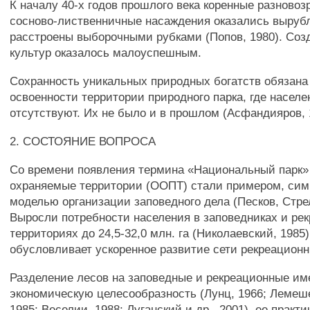
К началу 40-х годов прошлого века коренные разновоз
сосново-лиственничные насаждения оказались выру
расстроены выборочными рубками (Попов, 1980). Соз
культур оказалось малоуспешным.
Сохранность уникальных природных богатств обязана
освоенности территории природного парка, где насел
отсутствуют. Их не было и в прошлом (Асфандияров, 
2. СОСТОЯНИЕ ВОПРОСА
Со времени появления термина «Национальный парк» (
охраняемые территории (ООПТ) стали примером, симв
моделью организации заповедного дела (Песков, Стрел
Выросли потребности населения в заповедниках и ре
территориях до 24,5-32,0 млн. га (Николаевский, 1985)
обусловливает ускоренное развитие сети рекреацион
Разделение лесов на заповедные и рекреационные им
экономическую целесообразность (Лунц, 1966; Лемеш
1985; Веселии, 1988; Луганский и др., 2001), ее практ