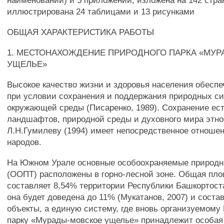
наименований) и 5 приложений, изложена на 142 стра
иллюстрирована 24 таблицами и 13 рисунками
ОБЩАЯ ХАРАКТЕРИСТИКА РАБОТЫ
1. МЕСТОНАХОЖДЕНИЕ ПРИРОДНОГО ПАРКА «МУ
УЩЕЛЬЕ»
Высокое качество жизни и здоровья населения обесп
при условии сохранения и поддержания природных с
окружающей среды (Писаренко, 1989). Сохранение ес
ландшафтов, природной среды и духовного мира этно
Л.Н.Гумилеву (1994) имеет непосредственное отноше
народов.
На Южном Урале основные особоохраняемые природн
(ООПТ) расположены в горно-лесной зоне. Общая пл
составляет 8,54% территории Республики Башкортоста
она будет доведена до 11% (Мукатанов, 2007) и соста
объекты, а единую систему, где вновь организуемом
парку «Мурады-мовское ущелье» принадлежит особая