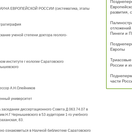
Позднепер
Европейско
НА ЕВРОПЕЙСКОЙ РОССИИ (систематика, этапы
развития, 
Палиностра
стратиграфия
отложений
Пинеги и П
скание ученой степени доктора геолого-
Позднепер
Европы
Триасовые
ом институте г еологии Саратовского
России и и
рнышевского
Поднеперм
части Росс
фессор А.Н.Олейников
венный университет
на заседании диссертационного Совета Д 063.74.07 в
м.Н.Г.Чернышевского в 53 аудитории 1-го учебного
раханская, 83.
жно ознакомиться в Научной библиотеке Саратовского