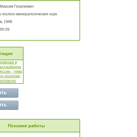
 Максим Георгиевич
 геолого-минералогических наук
в, 1998
00.09
тация
ать
ить
Похожие работы