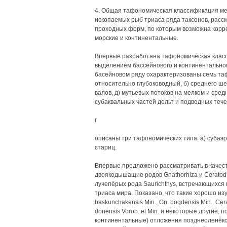
4. Общая тафономическая классификация ме
ископаемых рыб триаса ряда таксонов, расс
проходных форм, по которым возможна корр
морские и континентальные.
Впервые разработана тафономическая клас
выделением бассейнового и континентальног
басейновом ряду охарактеризованы семь таф
относительно глубоководный, б) среднего ше
валов, д) мутьевых потоков на мелком и сре
субаквальных частей дельт и подводных тече
г
описаны три тафономических типа: а) субаэр
стариц.
Впервые предложено рассматривать в качес
двоякодышащие родов Gnathorhiza и Ceratodu
лучепёрых рода Saurichthys, встречающихся к
триаса мира. Показано, что такие хорошо изуч
baskunchakensis Min., Gn. bogdensis Min., Cerato
donensis Vorob. et Min. и некоторые другие
континентальные) отложения позднеоленёкско