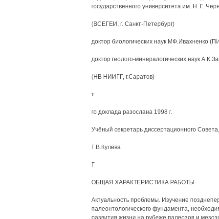
государственного университета им. Н. Г. Чер
(ВСЕГЕИ, г. Санкт-Петербург)
доктор биологических наук МФ.Ивахненко (ПИ
доктор геолого-минералогических наук А.К.З
(НВ НИИГГ, г.Саратов)
т
го доклада разослана 1998 г.
Учёный секретарь диссертационного Совета,
Г.В.Кулёва
Г
ОБЩАЯ ХАРАКТЕРИСТИКА РАБОТЫ
Актуальность проблемы. Изучение позднепе
палеонтологического фундамента, необходим
развития жизни на рубеже палеозоя и мезозо