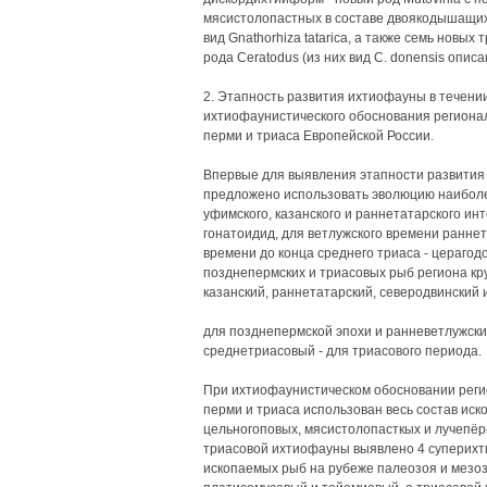
мясистолопастных в составе двоякодышащих 
вид Gnathorhiza tatarica, а также семь новых 
рода Ceratodus (из них вид С. donensis описа
2. Этапность развития ихтиофауны в течени
ихтиофаунистического обоснования региона
перми и триаса Европейской России.
Впервые для выявления этапности развития
предложено использовать эволюцию наиболе
уфимского, казанского и раннетатарского инт
гонатоидид, для ветлужского времени раннет
времени до конца среднего триаса - цераго
позднепермских и триасовых рыб региона кр
казанский, раннетатарский, северодвинский и
для позднепермской эпохи и ранневетлужски
среднетриасовый - для триасового периода.
При ихтиофаунистическом обосновании реги
перми и триаса использован весь состав ис
цельногоповых, мясистолопасткых и лучепёр
триасовой ихтиофауны выявлено 4 суперихт
ископаемых рыб на рубеже палеозоя и мезо