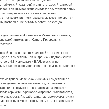
части - гнаторизовый и цератодовый
т уфимский, казанский и раннетатарский, а второй -
Гнаторизовый суперихтиокомплекс представлен одним
 рассматривается в составе яренского и
з них (кроме раннетатарского) включает по две-три
ыб, позволяющие детализировать разрез до
а для регионов Московской и Мезенской синеклиз,
ронежской антеклизы и Южного Приурапья с
тратонов.
ской синеклиз, Волго-Уральской антеклизы, юго-
риуралья выделены новые яренский надгоризонт и
стве с И.В.Новиковым и В.Р.Лозовским) по
льных разрезах региона характерных двоякодышащих
 схеме триаса Мезенской синеклизы выделены по
гсных данных новые местные подразделения: в
кая свиты ветлужского возраста, лопатинская и
скую серию; в Сафоновском прогибе -чучепальская,
кого возраста. Разработанная автором схема триаса
Московской и Мезенской синеклиз, Волго-Уральской
лизы.