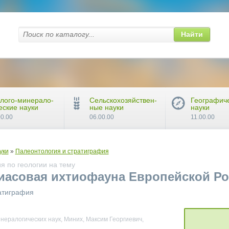
Найти
лого-минерало-
Сельскохозяйствен-
Географич
еские науки
ные науки
науки
00.00
06.00.00
11.00.00
уки
»
Палеонтология и стратиграфия
я по геологии на тему
иасовая ихтиофауна Европейской Р
ратиграфия
инералогических наук, Миних, Максим Георгиевич,