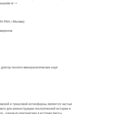
нышеве кг- >
Н РАН, г.Москва)
амаренов
 доктор геолого-минералогических наук
рмской и триасовой ихтиофауны является частью
ого для реконструкции геологической истории и
я - одном из критических в истории биоты.