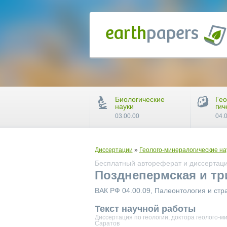
Биологические
Гео
науки
гич
03.00.00
04.
Диссертации
»
Геолого-минералогические на
Бесплатный автореферат и диссертаци
Позднепермская и тр
ВАК РФ 04.00.09, Палеонтология и ст
Текст научной работы
Диссертация по геологии, доктора геолого-м
Саратов