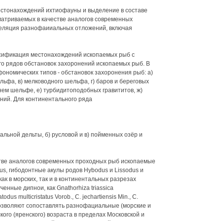
стонахождений ихтиофауны и выделение в составе
матриваемых в качестве аналогов современных
еляция разнофаииальных отложений, включая
сификация местонахождений ископаемых рыб с
о рядов обстановок захоронений ископаемых рыб. В
ономических типов - обстановок захоронения рыб: а)
льфа, в) мелководного шельфа, г) баров и береговых
днем шельфе, е) турбидитоподобных гравититов, ж)
ний. Для континентального ряда
альной дельты, б) русловой и в) пойменных озёр и
тве аналогов современных проходных рыб ископаемые
s, гибодонтные акулы родов Hybodus и Lissodus и
ак в морских, так и в континентальных разрезах
енные дипнои, как Gnathorhiza triassica
dus multicristatus Vorob., C. jechartiensis Min., C.
, позволяют сопоставлять разнофациальные (морские и
го (яренского) возраста в пределах Московской и