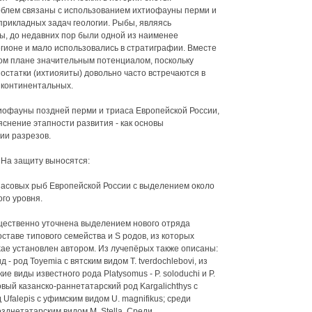
блем связаны с использованием ихтиофауны перми и
прикладных задач геологии. Рыбы, являясь
, до недавних пор были одной из наименее
гионе и мало использовались в стратиграфии. Вместе
том плане значительным потенциалом, поскольку
остатки (ихтиояиты) довольно часто встречаются в
о континентальных.
иофауны поздней перми и триаса Европейской России,
яснение этапности развития - как основы
ии разрезов.
На защиту выносятся:
иасовых рыб Европейской России с выделением около
го уровня.
щественно уточнена выделением нового отряда
составе типового семейства и S родов, из которых
rkae установлен автором. Из лучепёрых также описаны:
- род Toyemia с вятским видом Т. tverdochlebovi, из
 виды известного рода Platysomus - Р. soloduchi и Р.
новый казанско-раннетатарский род Kargalichthys с
од Ufalepis с уфимским видом U. magnifikus; среди
зднетатарским видом М. Stella. Среди