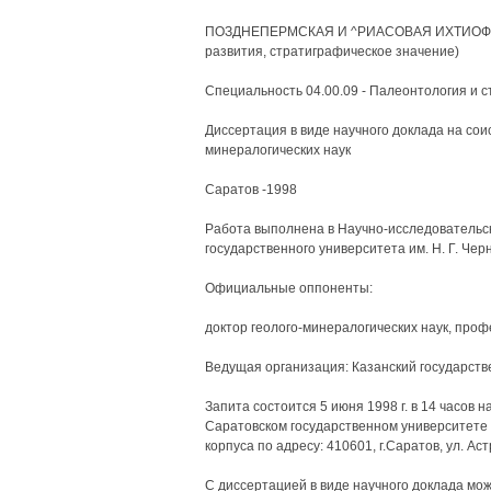
ПОЗДНЕПЕРМСКАЯ И ^РИАСОВАЯ ИХТИОФАУ
развития, стратиграфическое значение)
Специальность 04.00.09 - Палеонтология и 
Диссертация в виде научного доклада на сои
минералогических наук
Саратов -1998
Работа выполнена в Научно-исследовательск
государственного университета им. Н. Г. Че
Официальные оппоненты:
доктор геолого-минералогических наук, про
Ведущая организация: Казанский государст
Запита состоится 5 июня 1998 г. в 14 часов 
Саратовском государственном университете и
корпуса по адресу: 410601, г.Саратов, ул. Аст
С диссертацией в виде научного доклада мо