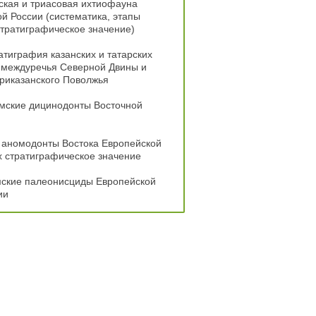
ская и триасовая ихтиофауна
й России (систематика, этапы
стратиграфическое значение)
тиграфия казанских и татарских
 междуречья Северной Двины и
риказанского Поволжья
мские дицинодонты Восточной
 аномодонты Востока Европейской
х стратиграфическое значение
ские палеонисциды Европейской
ии