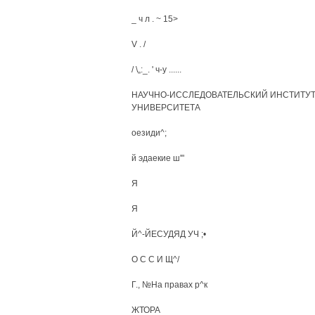
_ ч л . ~ 15>
V . /
/ \„:_. ' ч-у ......
НАУЧНО-ИССЛЕДОВАТЕЛЬСКИЙ ИНСТИТУТ
УНИВЕРСИТЕТА
оезиди^;
й эдаекие ш'"
Я
Я
Й^-ЙЕСУДЯД УЧ ;•
О С С И Щ^/
Г., №На правах р^к
ЖТОРА