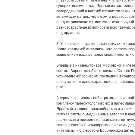
платисомусовый и тойемиевый, а триасовой 
суперихтиокомплексы. Первый из них включае
северодвинский и вятский ихтиокомплексы. 
ветлужским ихтиокомплексом, а цератодовый
ереднетриасового ихтиокомплексов. Каждый и
разновозрастные группировки ископаемых р
подгордаонта.
3. Унификация стратиграфических схем триас
Волго-Уральской антеклизы, юго-востока Во
выделением рада региональных и местных с
Впервые в нижнем триасе Московской и Мезен
востока Воронежской антеклизы и Южного П
усть-мыльский горизонт (последний в соавтор
присутствию в одновозрастных разнофациа
рыб.
Впервые в региональной стратиграфической
комплексу палеонтологических и палеомагш
Яренской впадине - красноборская и вашкинс
гамская свиты, объединённые автором в ярен
ларкинская и пижмомезенская свиты ветлужс
вошла в состав Унифицированной схемы для 
антеклизы и юго-востока Воронежской антек