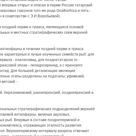
впервые открыт и описан в перми России татарский
триасовых таксонов того же рода Gnathorhiza и пять -
н в соавторстве с Э.И.Воробьёвой).
и поздней перми и триаса, являющаяся основой
льных и местных стратиграфических схем верхней
 ихтиофауны в течении поздней перми и триаса
е характерных и лучше изученных семейств рыб: для
ервала - платисомид, для позднетатарско го -
риасовой эпохи - лепидосиренид, а с яренского
донтид. Для большей детализации эволюции
упные этапы разделены на подэтапы: уфимский,
 вятский -
й, березниковский, раннеяренский, позднеяренский и
ональных стратиграфических подразделений верхней
копаемой ихтиофауны, включая акуловых,
ых рыб. Впервые в составе позднепермской и
иокомплекса, отражающих этапность развития
зоя. Верхнепермскому интервалу разреза отвечают