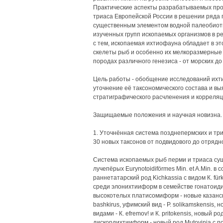
Практические аспекты разрабатываемых про
триаса Европейской России в решении ряда 
существенным элементом водной палеобиоты
изученных групп ископаемых организмов в ре
с тем, ископаемая ихтиофауна обладает в э
скелеты рыб и особенно их мелкоразмерные 
породах различного генезиса - от морских д
Цель работы - обобщение исследований ихт
уточнение её таксономического состава и вы
стратиграфического расчленения и корреляц
Защищаемые положения и научная новизна. 
1. Уточнённая система позднепермских и тр
30 новых таксонов от подвидового до отрядно
Система ископаемых рыб перми и триаса су
лучепёрых Eurynotoidiförmes Min. et A.Min. в 
раннетатарский род Kichkassia с видом К. fü
среди элонихтииформ в семействе гонатоидид 
высокотелых платисомиформ - новые казанские
bashkirus, уфимский вид - Р. solikamskensis, 
видами - К. efremov! и К. pritokensis, новый р
дискордихтииформ - новый род Mutovinia с по