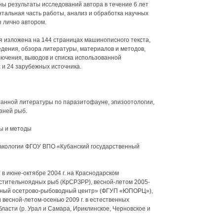
ны результаты исследований автора в течение 6 лет
ентальная часть работы, анализ и обработка научных
 лично автором.
я изложена на 144 страницах машинописного текста,
ведения, обзора литературы, материалов и методов,
лючения, выводов и списка использованной
и 24 зарубежных источника.
анной литературы по паразитофауне, эпизоотологии,
зней рыб.
ы и методы
акологии ФГОУ ВПО «Кубанский государственный
 в июне-октябре 2004 г. на Краснодарском
тительноядных рыб (КрСРЗРР), весной-летом 2005-
енный осетрово-рыбоводный центр» (ФГУП «ЮПОРЦ»),
и весной-летом-осенью 2009 г. в естественных
асти (р. Урал и Самара, Ириклинское, Черновское и