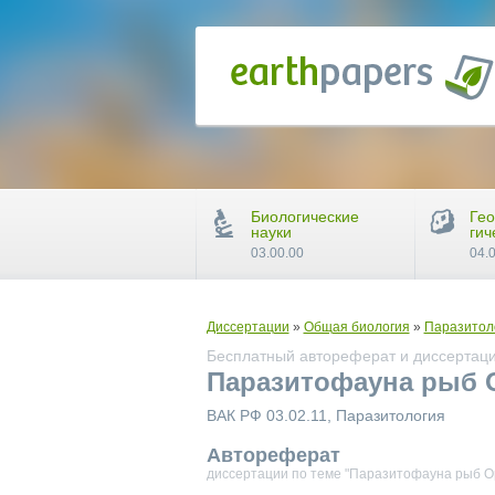
Биологические
Гео
науки
гич
03.00.00
04.
Диссертации
»
Общая биология
»
Паразитол
Бесплатный автореферат и диссертаци
Паразитофауна рыб О
ВАК РФ 03.02.11, Паразитология
Автореферат
диссертации по теме "Паразитофауна рыб Ор