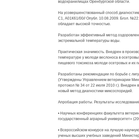
водохранилищах Оренбургской области.
На усовершенствованный способ диагностик
С1, А01К61/00// Опубл. 10.08.2009. Бгол. №2
обладает высокой точностью.
Разработан эффективный метод оздоровлени
экстремальной температуры воды.
Практическая значимость. Внедрен в произв
температуре у молоди веслоноса в осетровы
пищевого токсикоза молоди осетровых и их г
Разработаны рекомендации по борьбе с лиг
(Утверждены Управлением ветеринарии Минис
протокол № 34 от 22 июля 2010 г.). Внедрен
новый метод диагностики миксоспоридий.
Апробация работы. Результаты исследовани
• Научных конференциях факультета ветер
государственный аграрный университет» (2006
• Всероссийском конкурсе на лучшую научную
ученых высших учебных заведений Министерс