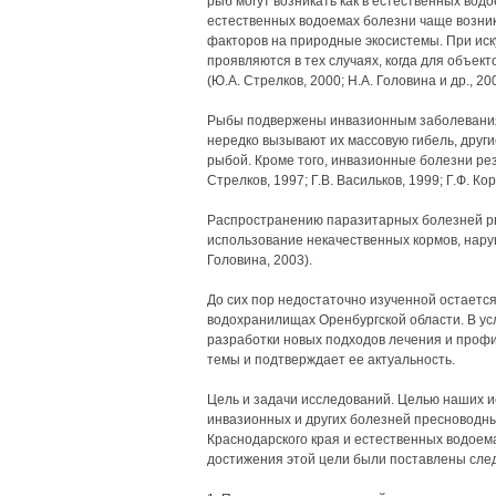
рыб могут возникать как в естественных водо
естественных водоемах болезни чаще возни
факторов на природные экосистемы. При ис
проявляются в тех случаях, когда для объек
(Ю.А. Стрелков, 2000; H.A. Головина и др., 200
Рыбы подвержены инвазионным заболеваниям
нередко вызывают их массовую гибель, друг
рыбой. Кроме того, инвазионные болезни ре
Стрелков, 1997; Г.В. Васильков, 1999; Г.Ф. Ко
Распространению паразитарных болезней ры
использование некачественных кормов, нару
Головина, 2003).
До сих пор недостаточно изученной остаетс
водохранилищах Оренбургской области. В ус
разработки новых подходов лечения и профи
темы и подтверждает ее актуальность.
Цель и задачи исследований. Целью наших и
инвазионных и других болезней пресноводн
Краснодарского края и естественных водоем
достижения этой цели были поставлены сле