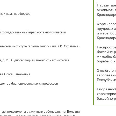
Паразитар
акклиматиз
ких наук, профессор
Краснодарс
Формирова
прудовых х
 государственный аграрно-технологический
и меры бор
Краснодарс
льском институте гельминтологии им. К.И. Скрябина»
Распростра
бассейне р
миксоболёз
я, д. 28. С диссертацией можно ознакомиться в
борьбы с 
Эколого-эп
ва Ольга Евгеньевна
заболевани
Республики
доктор биологических наук, профессор
Биоразнооб
характерис
бассейне р
отные, подвержены различным заболеваниям. Болезни