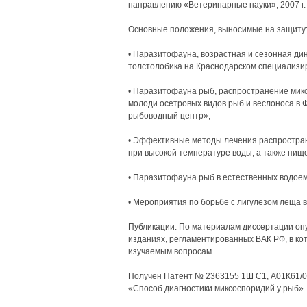
направлению «Ветеринарные науки», 2007 г.
Основные положения, выносимые на защиту
• Паразитофауна, возрастная и сезонная ди
толстолобика на Краснодарском специализи
• Паразитофауна рыб, распространение мик
молоди осетровых видов рыб и веслоноса в
рыбоводный центр»;
• Эффективные методы лечения распростра
при высокой температуре воды, а также пище
• Паразитофауна рыб в естественных водоем
• Мероприятия по борьбе с лигулезом леща 
Публикации. По материалам диссертации опуб
изданиях, регламентированных ВАК РФ, в к
изучаемым вопросам.
Получен Патент № 2363155 1Ш С1, А01К61/00
«Способ диагностики миксоспоридий у рыб».