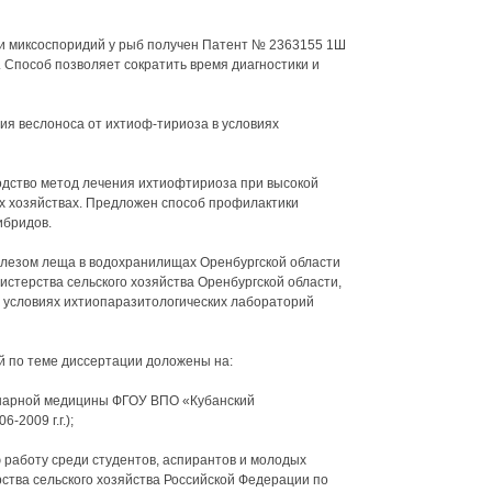
и миксоспоридий у рыб получен Патент № 2363155 1Ш
2. Способ позволяет сократить время диагностики и
я веслоноса от ихтиоф-тириоза в условиях
одство метод лечения ихтиофтириоза при высокой
х хозяйствах. Предложен способ профилактики
ибридов.
улезом леща в водохранилищах Оренбургской области
терства сельского хозяйства Оренбургской области,
 в условиях ихтиопаразитологических лабораторий
й по теме диссертации доложены на:
инарной медицины ФГОУ ВПО «Кубанский
-2009 г.г.);
 работу среди студентов, аспирантов и молодых
тва сельского хозяйства Российской Федерации по