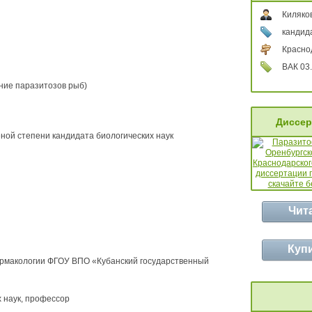
Киляко
кандида
Красно
ВАК 03.
ние паразитозов рыб)
Диссер
ой степени кандидата биологических наук
Чит
Куп
рмакологии ФГОУ ВПО «Кубанский государственный
 наук, профессор