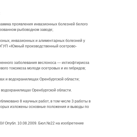
:
намика проявления инвазионных болезней белого
рованном рыбоводном заводе;
озных, инвазионных и алиментарных болезней у
 ФГУП «Южный производственный осетрово-
ненного заболевания веслоноса — ихтиофтириоза
вого токсикоза молоди осетровых и их гибридов;
ах и водохранилищах Оренбургской области;
в водохранилищах Оренбургской области.
ликовано 8 научных работ, в том числе 3 работы в
оторых изложены основные положения и выводы по
// Опубл. 10.08.2009. Бюл.№22 на изобретение