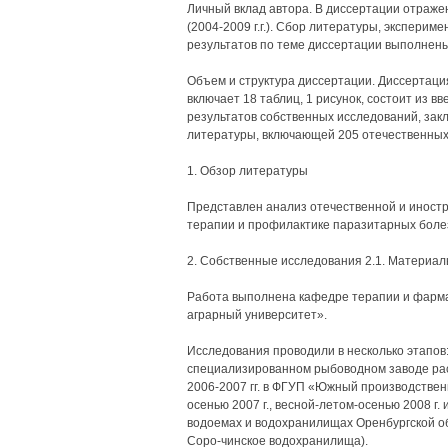
Личный вклад автора. В диссертации отраже
(2004-2009 г.г.). Сбор литературы, эксперим
результатов по теме диссертации выполнены
Объем и структура диссертации. Диссертаци
включает 18 таблиц, 1 рисунок, состоит из в
результатов собственных исследований, зак
литературы, включающей 205 отечественных 
1. Обзор литературы
Представлен анализ отечественной и иностр
терапии и профилактике паразитарных боле
2. Собственные исследования 2.1. Материал
Работа выполнена кафедре терапии и фарм
аграрный университет».
Исследования проводили в несколько этапов:
специализированном рыбоводном заводе рас
2006-2007 гг. в ФГУП «Южный производств
осенью 2007 г., весной-летом-осенью 2008 г. 
водоемах и водохранилищах Оренбургской обл
Соро-чинское водохранилища).