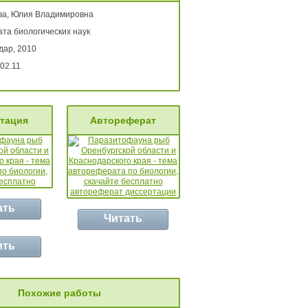
ва, Юлия Владимировна
та биологических наук
дар, 2010
02.11
тация
Автореферат
ать
Читать
ить
Похожие работы