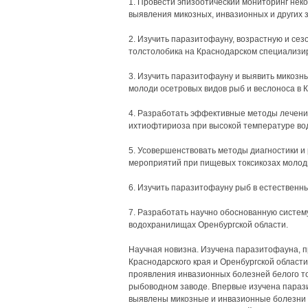
1. Провести эпизоотический мониторинг нек
выявления микозных, инвазионных и других
2. Изучить паразитофауну, возрастную и се
толстолобика на Краснодарском специализи
3. Изучить паразитофауну и выявить микоз
молоди осетровых видов рыб и веслоноса в 
4. Разработать эффективные методы лечени
ихтиофтириоза при высокой температуре во
5. Усовершенствовать методы диагностики и
мероприятий при пищевых токсикозах молоди
6. Изучить паразитофауну рыб в естественн
7. Разработать научно обоснованную систем
водохранилищах Оренбургской области.
Научная новизна. Изучена паразитофауна, 
Краснодарского края и Оренбургской области
проявления инвазионных болезней белого т
рыбоводном заводе. Впервые изучена параз
выявлены микозные и инвазионные болезни 