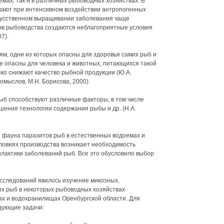
емах, так и в различных рыбоводных хозяйствах. В
кают при интенсивном воздействии антропогенных
кусственном выращивании заболевания чаще
тов рыбоводства создаются неблагоприятные условия
7).
, одни из которых опасны для здоровья самих рыб и
ие опасны для человека и животных, питающихся такой
зко снижают качество рыбной продукции (Ю.А.
ромыслов, М.Н. Борисова, 2000).
б способствуют различные факторы, в том числе
шения технологии содержания рыбы и др. (H.A.
я фауна паразитов рыб в естественных водоемах и
ловиях производства возникает необходимость
лактики заболеваний рыб. Все это обусловило выбор
сследований явилось изучение микозных,
ых рыб в некоторых рыбоводных хозяйствах
ах и водохранилищах Оренбургской области. Для
дующие задачи: