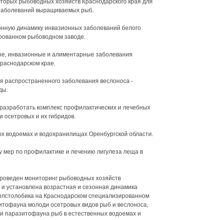
оторых рыбоводных хозяйств Краснодарского края для
 заболеваний выращиваемых рыб.
зонную динамику инвазионных заболеваний белого
рованном рыбоводном заводе.
ные, инвазионные и алиментарные заболевания
Краснодарском крае.
я распространенного заболевания веслоноса -
ды.
 разработать комплекс профилактических и лечебных
 осетровых и их гибридов.
ых водоемах и водохранилищах Оренбургской области.
у мер по профилактике и лечению лигулеза леща в
проведен мониторинг рыбоводных хозяйств
 и установлена возрастная и сезонная динамика
олстолобика на Краснодарском специализированном
итофауна молоди осетровых видов рыб и веслоноса,
и паразитофауна рыб в естественных водоемах и