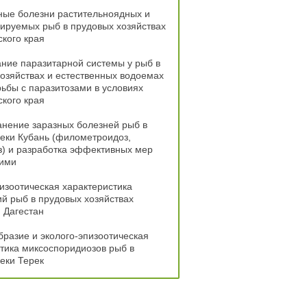
ные болезни растительноядных и
ируемых рыб в прудовых хозяйствах
кого края
ние паразитарной системы у рыб в
озяйствах и естественных водоемах
ьбы с паразитозами в условиях
кого края
нение заразных болезней рыб в
еки Кубань (филометроидоз,
) и разработка эффективных мер
ними
изоотическая характеристика
й рыб в прудовых хозяйствах
 Дагестан
разие и эколого-эпизоотическая
тика миксоспоридиозов рыб в
еки Терек