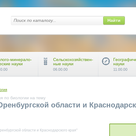
Найти
лого-минерало-
Сельскохозяйствен-
Географич
еские науки
ные науки
науки
00.00
06.00.00
11.00.00
огия
я по биологии на тему
ренбургской области и Краснодарск
енбургской области и Краснодарского края"