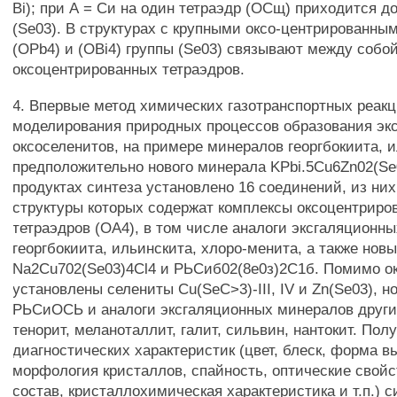
Bi); при А = Си на один тетраэдр (ОСщ) приходится до
(Se03). В структурах с крупными оксо-центрированны
(OPb4) и (OBi4) группы (Se03) связывают между собо
оксоцентрированных тетраэдров.
4. Впервые метод химических газотранспортных реак
моделирования природных процессов образования эк
оксоселенитов, на примере минералов георгбокиита, 
предположительно нового минерала KPbi.5Cu6Zn02(Se0
продуктах синтеза установлено 16 соединений, из них
структуры которых содержат комплексы оксоцентриро
тетраэдров (ОА4), в том числе аналоги эксгаляционн
георгбокиита, ильинскита, хлоро-менита, а также нов
Na2Cu702(Se03)4Cl4 и РЬСиб02(8е0з)2С1б. Помимо о
установлены селениты Cu(SeC>3)-III, IV и Zn(Se03), 
РЬСиОСЬ и аналоги эксгаляционных минералов други
тенорит, меланоталлит, галит, сильвин, нантокит. Пол
диагностических характеристик (цвет, блеск, форма в
морфология кристаллов, спайность, оптические свой
состав, кристаллохимическая характеристика и т.п.) 