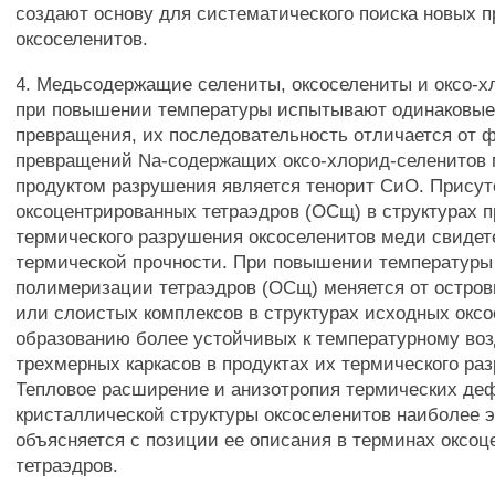
создают основу для систематического поиска новых 
оксоселенитов.
4. Медьсодержащие селениты, оксоселениты и оксо-х
при повышении температуры испытывают одинаковы
превращения, их последовательность отличается от 
превращений Na-содержащих оксо-хлорид-селенитов 
продуктом разрушения является тенорит СиО. Присут
оксоцентрированных тетраэдров (ОСщ) в структурах п
термического разрушения оксоселенитов меди свидет
термической прочности. При повышении температуры
полимеризации тетраэдров (ОСщ) меняется от остров
или слоистых комплексов в структурах исходных оксо
образованию более устойчивых к температурному во
трехмерных каркасов в продуктах их термического ра
Тепловое расширение и анизотропия термических д
кристаллической структуры оксоселенитов наиболее
объясняется с позиции ее описания в терминах оксо
тетраэдров.