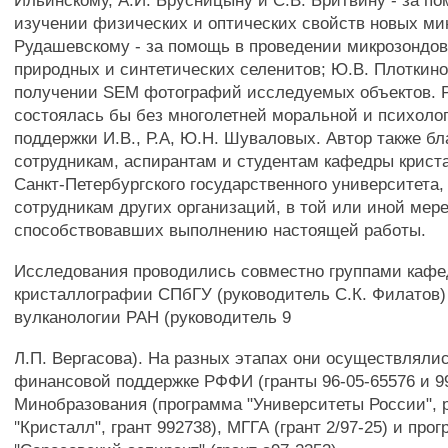
Ильинскому, А.И. Брусницыну и С.В. Бритвину - за п
изучении физических и оптических свойств новых ми
Рудашевскому - за помощь в проведении микрозондо
природных и синтетических селенитов; Ю.В. Плоткино
получении SEM фотографий исследуемых объектов. Р
состоялась бы без многолетней моральной и психоло
поддержки И.В., Р.А, Ю.Н. Шуваловых. Автор также бл
сотрудникам, аспирантам и студентам кафедры крис
Санкт-Петербургского государственного университета,
сотрудникам других организаций, в той или иной мер
способствовавших выполнению настоящей работы.
Исследования проводились совместно группами каф
кристаллографии СПбГУ (руководитель С.К. Филатов)
вулканологии РАН (руководитель 9
Л.П. Вергасова). На разных этапах они осуществляли
финансовой поддержке РФФИ (гранты 96-05-65576 и 9
Минобразования (программа "Университеты России", 
"Кристалл", грант 992738), МГГА (грант 2/97-25) и пр