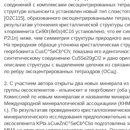
соединений с комплексами оксоцентрированных тетра
структуре ильинскита установлен новый тип слоистого
[О2С115], образованного оксоцентрированными тетра
результатам уточнения кристаллической структуры си
хлороменита Си90г(8е0з)4С1б установлено, что ее сим
Р2\1п) ниже, чем симметрия структуры природного анал
На природном образце уточнена кристаллическая стр
георгбокиита CusC^SeCb^Ch; показана его идентичнос
синтетическому соединению Cu5Se20gCl2 и дано ори
описание структуры с выделением цепочек из связан
по ребру оксоцентрированных тетраэдров (ОСщ).
2. С участием автора открыты два новых минерала из
группы оксоселенитов - ильинскит и георгбокиит (оба
Комиссией по новым минералам и названиям минера
Международной минералогической ассоциациии (КН
г.). По результатам проведенного кристаллохимическо
минералогического исследования предположительно н
оксоселенита KPbi.sCueZnC^SeCb^Clio подготовлена 