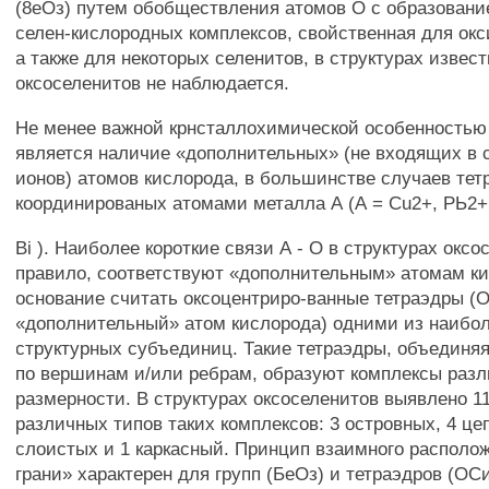
(8еОз) путем обобществления атомов О с образован
селен-кислородных комплексов, свойственная для окс
а также для некоторых селенитов, в структурах извес
оксоселенитов не наблюдается.
Не менее важной крнсталлохимической особенностью
является наличие «дополнительных» (не входящих в 
ионов) атомов кислорода, в большинстве случаев тет
координированых атомами металла А (А = Cu2+, РЬ2+,
Bi ). Наиболее короткие связи А - О в структурах оксо
правило, соответствуют «дополнительным» атомам ки
основание считать оксоцентриро-ванные тетраэдры (О
«дополнительный» атом кислорода) одними из наибо
структурных субъединиц. Такие тетраэдры, объединяя
по вершинам и/или ребрам, образуют комплексы раз
размерности. В структурах оксоселенитов выявлено 1
различных типов таких комплексов: 3 островных, 4 це
слоистых и 1 каркасный. Принцип взаимного располож
грани» характерен для групп (БеОз) и тетраэдров (ОСи