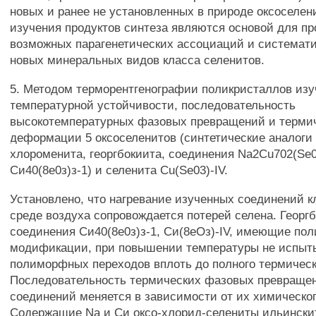
новых и ранее не установленных в природе оксоселен
изучения продуктов синтеза являются основой для пр
возможных парагенетических ассоциаций и системати
новых минеральных видов класса селенитов.
5. Методом терморентгенографии поликристаллов из
температурной устойчивости, последовательность
высокотемпературных фазовых превращений и терми
деформации 5 оксоселенитов (синтетические аналоги
хлороменита, георгбокиита, соединения Na2Cu702(Se0
Си40(8е0з)з-1) и селенита Cu(Se03)-IV.
Установлено, что нагревание изученных соединений к
среде воздуха сопровождается потерей селена. Георгб
соединения Си40(8е0з)з-1, Си(8еОз)-IV, имеющие п
модификации, при повышении температуры не испы
полиморфных переходов вплоть до полного термическ
Последовательность термических фазовых превраще
соединений меняется в зависимости от их химическог
Содержащие Na и Си оксо-хлорид-селениты ильински