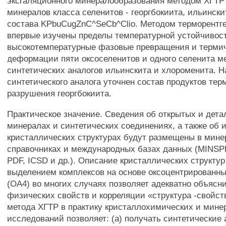
эксгаляционного минералообразования методом ХГТР
минералов класса селенитов - георгбокиита, ильинск
состава KPbuCugZnC^SeCb^Clio. Методом терморентг
впервые изучены пределы температурной устойчивос
высокотемпературные фазовые превращения и терми
деформации пяти оксоселенитов и одного селенита ме
синтетических аналогов ильинскита и хлороменита. 
синтетического аналога уточнен состав продуктов тер
разрушения георгбокиита.
Практическое значение. Сведения об открытых и дет
минералах и синтетических соединениях, а также об 
кристаллических структурах будут размещены в мине
справочниках и международных базах данных (MINS
PDF, ICSD и др.). Описание кристаллических структур
выделением комплексов на основе оксоцентрированны
(ОА4) во многих случаях позволяет адекватно объясн
физических свойств и корреляции «структура -свойст
метода ХГТР в практику кристаллохимических и мине
исследований позволяет: (а) получать синтетические 