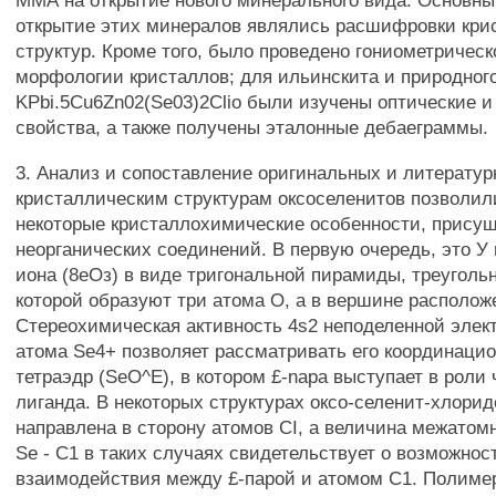
ММА на открытие нового минерального вида. Основны
открытие этих минералов являлись расшифровки кри
структур. Кроме того, было проведено гониометрическ
морфологии кристаллов; для ильинскита и природног
KPbi.5Cu6Zn02(Se03)2Clio были изучены оптические 
свойства, а также получены эталонные дебаеграммы.
3. Анализ и сопоставление оригинальных и литерату
кристаллическим структурам оксоселенитов позволил
некоторые кристаллохимические особенности, присущ
неорганических соединений. В первую очередь, это У
иона (8еОз) в виде тригональной пирамиды, треуголь
которой образуют три атома О, а в вершине располож
Стереохимическая активность 4s2 неподеленной элек
атома Se4+ позволяет рассматривать его координаци
тетраэдр (SeO^E), в котором £-napa выступает в роли 
лиганда. В некоторых структурах оксо-селенит-хлорид
направлена в сторону атомов CI, а величина межатом
Se - С1 в таких случаях свидетельствует о возможнос
взаимодействия между £-парой и атомом С1. Полиме