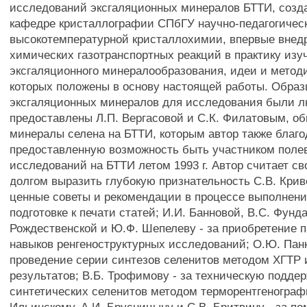
исследований эксгаляционных минералов БТТИ, созд
кафедре кристаллографии СПбГУ научно-педагогичес
высокотемпературной кристаллохимии, впервые вне
химических газотранспортных реакций в практику изу
эксгаляционного минералообразования, идеи и метод
которых положены в основу настоящей работы. Обра
эксгаляционных минералов для исследования были 
предоставлены Л.П. Вергасовой и С.К. Филатовым, 
минералы селена на БТТИ, которым автор также благо
предоставленную возможность быть участником поле
исследований на БТТИ летом 1993 г. Автор считает с
долгом выразить глубокую признательность С.В. Крив
ценные советы и рекомендации в процессе выполнени
подготовке к печати статей; И.И. Банновой, B.C. Фунд
Рождественской и Ю.Ф. Шепелеву - за приобретение 
навыков ренгеноструктурных исследований; О.Ю. Панк
проведение серии синтезов селенитов методом ХГТР 
результатов; В.Б. Трофимову - за техническую подде
синтетических селенитов методом терморентгенографи