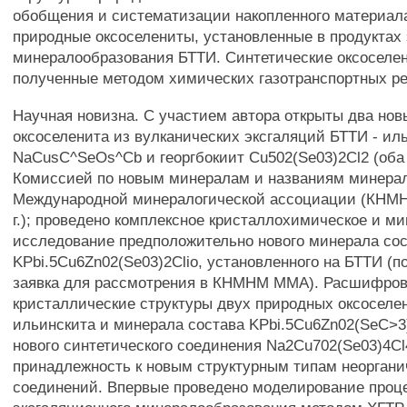
обобщения и систематизации накопленного материал
природные оксоселениты, установленные в продуктах 
минералообразования БТТИ. Синтетические оксоселен
полученные методом химических газотранспортных ре
Научная новизна. С участием автора открыты два но
оксоселенита из вулканических эксгаляций БТТИ - ил
NaCusC^SeOs^Cb и георгбокиит Cu502(Se03)2Cl2 (об
Комиссией по новым минералам и названиям минера
Международной минералогической ассоциации (КНМ
г.); проведено комплексное кристаллохимическое и м
исследование предположительно нового минерала со
KPbi.5Cu6Zn02(Se03)2Clio, установленного на БТТИ (п
заявка для рассмотрения в КНМНМ ММА). Расшифро
кристаллические структуры двух природных оксоселен
ильинскита и минерала состава KPbi.5Cu6Zn02(SeC>3)
нового синтетического соединения Na2Cu702(Se03)4Cl
принадлежность к новым структурным типам неоргани
соединений. Впервые проведено моделирование проц