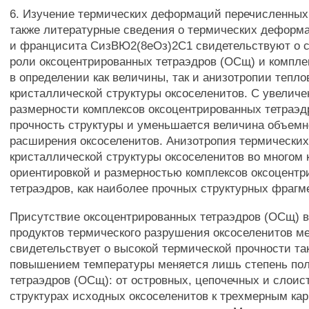
6. Изучение термических деформаций перечисленных
также литературные сведения о термических деформа
и францисита СизВЮ2(8еОз)2С1 свидетельствуют о 
роли оксоцентрированных тетраэдров (ОСщ) и комплек
в определении как величины, так и анизотропии тепл
кристаллической структуры оксоселенитов. С увелич
размерности комплексов оксоцентрированных тетраэ
прочность структуры и уменьшается величина объемн
расширения оксоселенитов. Анизотропия термически
кристаллической структуры оксоселенитов во многом 
ориентировкой и размерностью комплексов оксоцент
тетраэдров, как наиболее прочных структурных фрагм
Присутствие оксоцентрированных тетраэдров (ОСщ) в
продуктов термического разрушения оксоселенитов м
свидетельствует о высокой термической прочности та
повышением температуры меняется лишь степень по
тетраэдров (ОСщ): от островных, цепочечных и слоис
структурах исходных оксоселенитов к трехмерным кар