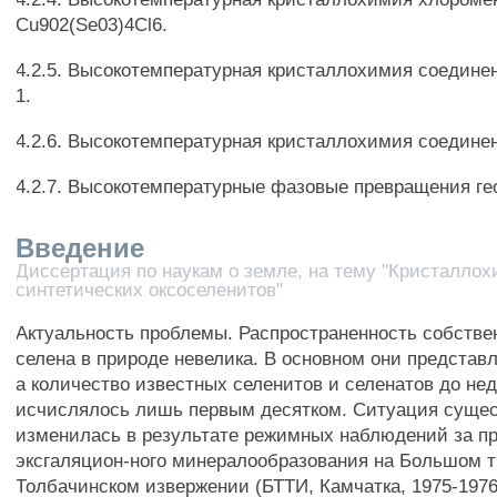
Cu902(Se03)4Cl6.
4.2.5. Высокотемпературная кристаллохимия соедине
1.
4.2.6. Высокотемпературная кристаллохимия соединен
4.2.7. Высокотемпературные фазовые превращения ге
Введение
Диссертация по наукам о земле, на тему "Кристалло
синтетических оксоселенитов"
Актуальность проблемы. Распространенность собств
селена в природе невелика. В основном они представ
а количество известных селенитов и селенатов до не
исчислялось лишь первым десятком. Ситуация суще
изменилась в результате режимных наблюдений за п
эксгаляцион-ного минералообразования на Большом 
Толбачинском извержении (БТТИ, Камчатка, 1975-1976 