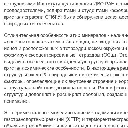
сотрудниками Института вулканологии ДВО РАН совм
преподавателями, аспирантами и студентами кафедр
кристаллографии СПбГУ; была обнаружена целая асс
природных оксоселенитов.
Отличительная особенность этих минералов - наличи
«дополнительных» атомов кислорода, не входящих в 
ионов и расположенных в тетраэдрическом окружении
формируя оксоцентрированные тетраэдры (ОСщ). Это
выделить оксоселениты в отдельную группу и проана
кристаллохимические особенности. В настоящее вре
структуры около 20 природных и синтетических оксосе
факторы, определяющие их внутренне строение и кор
«структура-свойство», до конца не ясны. Расшифровк
структуры дополняет и расширяет сведения, создающ
понимания.
Экспериментальное моделирование методами химиче
газотранспортных реакций (ХГТР) и терморентгеногра
объектах (георгбокиит, ильинскит и др. ок-соселентит