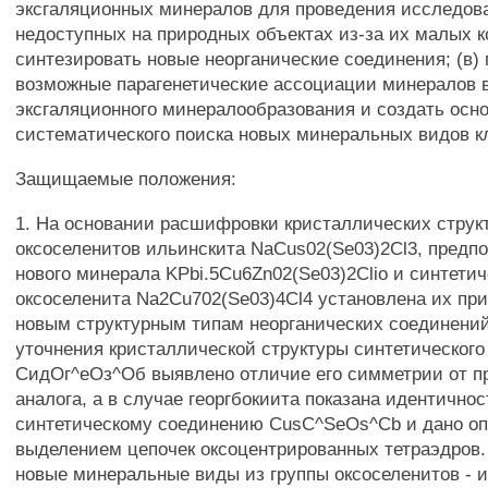
эксгаляционных минералов для проведения исследов
недоступных на природных объектах из-за их малых к
синтезировать новые неорганические соединения; (в)
возможные парагенетические ассоциации минералов в
эксгаляционного минералообразования и создать осн
систематического поиска новых минеральных видов к
Защищаемые положения:
1. На основании расшифровки кристаллических струк
оксоселенитов ильинскита NaCus02(Se03)2Cl3, предп
нового минерала KPbi.5Cu6Zn02(Se03)2Clio и синтетич
оксоселенита Na2Cu702(Se03)4Cl4 установлена их пр
новым структурным типам неорганических соединений
уточнения кристаллической структуры синтетическог
СидОг^еОз^Об выявлено отличие его симметрии от п
аналога, а в случае георгбокиита показана идентично
синтетическому соединению CusC^SeOs^Cb и дано оп
выделением цепочек оксоцентрированных тетраэдров
новые минеральные виды из группы оксоселенитов - и