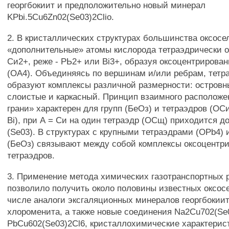
георгбокиит и предположительно новый минерал
KPbi.5Cu6Zn02(Se03)2Clio.
2. В кристаллических структурах большинства оксосе
«дополнительные» атомы кислорода тетраэдрически 
Си2+, реже - РЬ2+ или Bi3+, образуя оксоцентрирова
(ОА4). Объединяясь по вершинам и/или ребрам, тетр
образуют комплексы различной размерности: островн
слоистые и каркасный. Принцип взаимного расположен
грани» характерен для групп (БеОз) и тетраэдров (ОСи
Bi), при А = Си на один тетраэдр (ОСщ) приходится до
(Se03). В структурах с крупными тетраэдрами (OPb4) 
(БеОз) связывают между собой комплексы оксоцентр
тетраэдров.
3. Применение метода химических газотранспортных 
позволило получить около половины известных оксосе
числе аналоги эксгаляционных минералов георгбокиит
хлороменита, а также новые соединения Na2Cu702(Se
PbCu602(Se03)2Cl6, кристаллохимические характерис