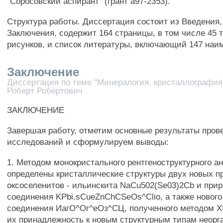
"Соросовский аспирант" (грант а97-2353).
Структура работы. Диссертация состоит из Введения,
Заключения, содержит 164 страницы, в том числе 45 
рисунков, и список литературы, включающий 147 наи
Заключение
Диссертация по теме "Минералогия, кристаллография
Роберт Робертович
ЗАКЛЮЧЕНИЕ
Завершая работу, отметим основные результаты пров
исследований и сформулируем выводы:
1. Методом монокристального рентгеноструктурного а
определены кристаллические структуры двух новых 
оксоселенитов - ильинскита NaCu502(Se03)2Cb и прир
соединения KPbi.sCueZnChCSeOs^Clio, а также нового
соединения ИагО^Ог^еОз^СЦ, полученного методом Х
их принадлежность к новым структурным типам неорг