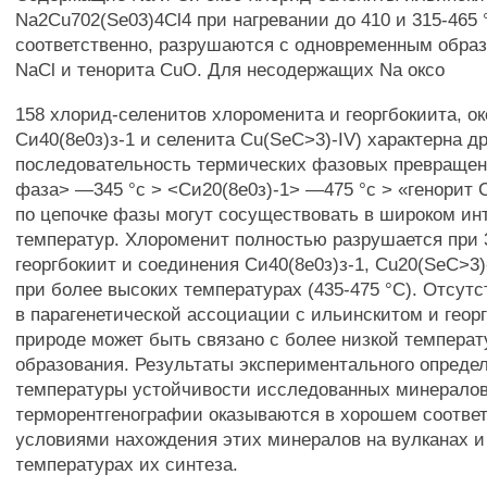
Na2Cu702(Se03)4Cl4 при нагревании до 410 и 315-465 
соответственно, разрушаются с одновременным обра
NaCl и тенорита CuO. Для несодержащих Na оксо
158 хлорид-селенитов хлороменита и георгбокиита, о
Си40(8е0з)з-1 и селенита Cu(SeC>3)-IV) характерна д
последовательность термических фазовых превращен
фаза> —345 °с > <Си20(8е0з)-1> —475 °с > «генорит
по цепочке фазы могут сосуществовать в широком ин
температур. Хлороменит полностью разрушается при 3
георгбокиит и соединения Си40(8е0з)з-1, Cu20(SeC>3)-
при более высоких температурах (435-475 °С). Отсут
в парагенетической ассоциации с ильинскитом и геор
природе может быть связано с более низкой температ
образования. Результаты экспериментального опреде
температуры устойчивости исследованных минерало
терморентгенографии оказываются в хорошем соответ
условиями нахождения этих минералов на вулканах и
температурах их синтеза.