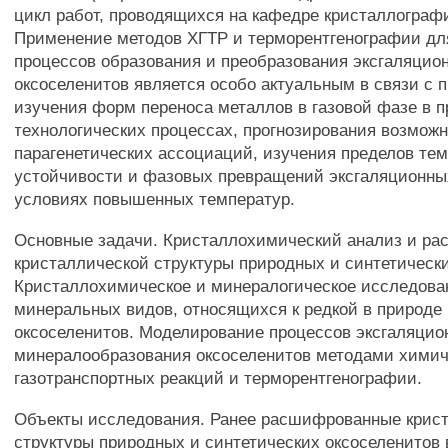
цикл работ, проводящихся на кафедре кристаллограф
Применение методов ХГТР и терморентгенографии дл
процессов образования и преобразования эксгаляцио
оксоселенитов является особо актуальным в связи с 
изучения форм переноса металлов в газовой фазе в 
технологических процессах, прогнозирования возмож
парагенетических ассоциаций, изучения пределов те
устойчивости и фазовых превращений эксгаляционны
условиях повышенных температур.
Основные задачи. Кристаллохимический анализ и р
кристаллической структуры природных и синтетически
Кристаллохимическое и минералогическое исследова
минеральных видов, относящихся к редкой в природе 
оксоселенитов. Моделирование процессов эксгаляцио
минералообразования оксоселенитов методами хими
газотранспортных реакций и терморентгенографии.
Объекты исследования. Ранее расшифрованные крис
структуры природных и синтетических оксоселенитов 