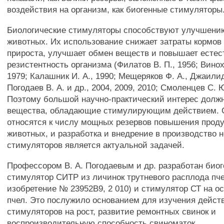
воздействия на организм, как биогенные стимуляторы
Биологические стимуляторы способствуют улучшению
животных. Их использование снижает затраты кормов
прироста, улучшает обмен веществ и повышает есте
резистентность организма (Филатов В. П., 1956; Винохо
1979; Калашник И. А., 1990; Мещеряков Ф. А., Джаилиди
Погодаев В. А. и др., 2004, 2009, 2010; Смоленцев С. Ю
Поэтому большой научно-практический интерес долж
вещества, обладающие стимулирующим действием. 
относятся к числу мощных резервов повышения прод
животных, и разработка и внедрение в производство 
стимуляторов является актуальной задачей.
Профессором В. А. Погодаевым и др. разработан био
стимулятор СИТР из личинок трутневого расплода пче
изобретение № 23952В9, 2 010) и стимулятор СТ на о
пчел. Это послужило основанием для изучения дейст
стимуляторов на рост, развитие ремонтных свинок и
воспроизводительную способность свиноматок.