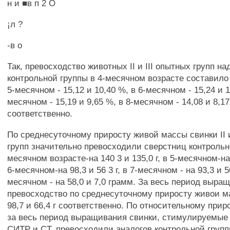
н и ■в п 2 О
¡л ?
-в о
Так, превосходство животных II и III опытных групп н
контрольной группы в 4-месячном возрасте составило 
5-месячном - 15,12 и 10,40 %, в 6-месячном - 15,24 и 1
месячном - 15,19 и 9,65 %, в 8-месячном - 14,08 и 8,1
соответственно.
По среднесуточному приросту живой массы свинки II и
групп значительно превосходили сверстниц контрольно
месячном возрасте-на 140 3 и 135,0 г, в 5-месячном-на 1
6-месячном-на 98,3 и 56 3 г, в 7-месячном - на 93,3 и 56
месячном - на 58,0 и 7,0 грамм. За весь период выра
превосходство по среднесуточному приросту живои м
98,7 и 66,4 г соответственно. По относительному при
за весь период выращивания свинки, стимулируемые
СИТР и CT, превосходили аналогов контрольной групп