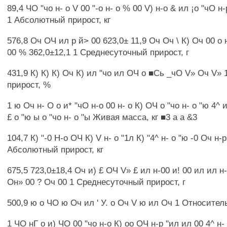
89,4 ЧО "чо н- о V 00 "-о н- о % 00 V) н-о & ил ¡о "чО н-
1 Абсолютный прирост, кг
576,8 Оч ОЧ ил р й> 00 623,0± 11,9 Оч Оч \ К) Оч 00 о н
00 % 362,0±12,1 1 Среднесуточный прирост, г
431,9 К) К) К) Оч К) ил "чо ил ОЧ о ■Сь _чО V» Оч V»
прирост, %
1 ю Оч н- О о и* "чО н-о 00 н- о К) ОЧ о "чо н- о "ю 4^
£ о "ю ы о "чо н- о "ы Живая масса, кг ■3 а а &3
104,7 К) "-0 Н-о ОЧ К) V н- о "1л К) "4^ н- о "ю -0 Оч н-
Абсолютный прирост, кг
675,5 723,0±18,4 Оч и) £ ОЧ V» £ ил н-00 и! 00 ил ил н-
Он» 00 ? Оч 00 1 Среднесуточный прирост, г
500,9 ю о ЧО ю Оч ил ' У. о Оч V ю ил Оч 1 Относите
1 ЧО нГ о и) ЧО 00 "чо н-о К) оо ОЧ н-р "ил ил 00 4^ н- 