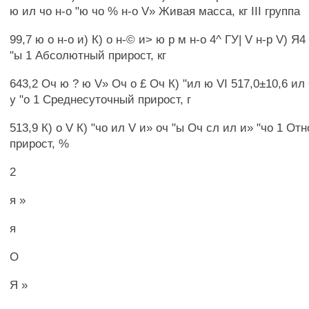
ю ил чо н-о "ю чо % н-о V» Живая масса, кг III группа
99,7 ю о н-о и) К) о н-© и> ю р м н-о 4^ ГУ| V н-р V) Я4
"ы 1 Абсолютный прирост, кг
643,2 Оч ю ? ю V» Оч о £ Оч К) "ил ю VI 517,0±10,6 ил
у "о 1 Среднесуточный прирост, г
513,9 К) о V К) "чо ил V и» оч "ы Оч сл ил и» "чо 1 О
прирост, %
2
я »
я
О
Я »