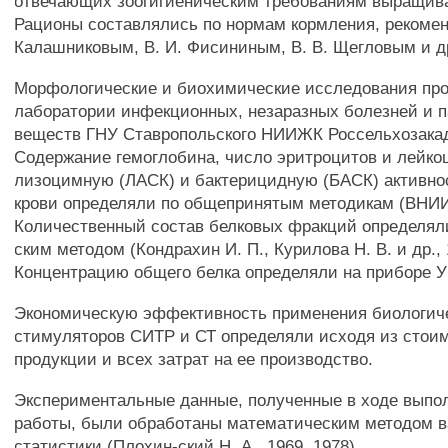
отвечающих зоогигиеническим требованиям выращив
Рационы составлялись по нормам кормления, рекоме
Калашниковым, В. И. Фисининым, В. В. Щегловым и др
Морфологические и биохимические исследования пр
лаборатории инфекционных, незаразных болезней и 
веществ ГНУ Ставропольского НИИЖК Россельхозака
Содержание гемоглобина, число эритроцитов и лейко
лизоцимную (ЛАСК) и бактерицидную (БАСК) активно
крови определяли по общепринятым методикам (ВНИИ
Количественный состав белковых фракций определял
ским методом (Кондрахин И. П., Курилова Н. В. и др., 
Концентрацию общего белка определяли на приборе У
Экономическую эффективность применения биологич
стимуляторов СИТР и СТ определяли исходя из стои
продукции и всех затрат на ее производство.
Экспериментальные данные, полученные в ходе выпо
работы, были обработаны математическим методом 
статистики (Плохин-ский Н. А., 1969, 1978).