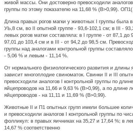
живой массы. Они достоверно превосходили аналогов
группы по этому показателю на 11,68 % (В>0,99). ОП1(.
Длина правых рогов магки у животных I группы была в 
УЬ,8 см, во II опытной группе - 93,6-102,1 см; в III - 9
левых рогов матки составляла: в I группе - от 87,1 до 93
97,01 до 103,4 см и в III - от 94,2 до 98,5 см. Превосх
группы над аналогами контрольной группы составляло
- 5,06 % и левым - 11,14 %.
От нормального физиологического развития и длины 
зависит многоплодие свиноматок. Свинки II и III опыт
превосходили аналогов I контрольной группы по длин
яйцепроводов на 11,66 и 9,63 % (В>0,99), а по длине 
яйцепроводов - на 11,11 и 11,69 % (В>0,99).
Животные II и П1 опытных групп имели большее коли
и превосходили аналогов I контрольной группы по чи
фолликул: в правых яичниках на 35,27 и 17,64 %; в лев
14,67 % соответственно