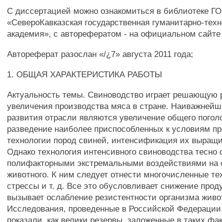
С диссертацией можно ознакомиться в библиотеке Г
«СевероКавказская государственная гуманитарно-тех
академия», с авторефератом - на официальном сайте 
Автореферат разослан «/¿7» августа 2011 года;
1. ОБЩАЯ ХАРАКТЕРИСТИКА РАБОТЫ
Актуальность темы. Свиноводство играет решающую 
увеличения производства мяса в стране. Наиважней
развития отрасли являются увеличение общего погол
разведение наиболее приспособленных к условиям 
технологии пород свиней, интенсификация их выращи
Однако технология интенсивного свиноводства тесно 
полифакторными экстремальными воздействиями на 
животного. К ним следует отнести многочисленные те
стрессы и т. д. Все это обусловливает снижение прод
вызывает ослабление резистентности организма живо
Исследования, проведенные в Российской Федерации 
показали, как велики резервы, заложенные в таких фа