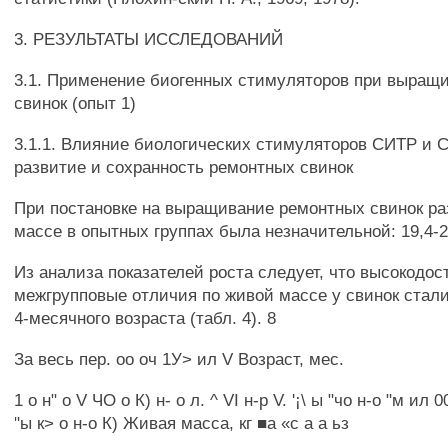
3. РЕЗУЛЬТАТЫ ИССЛЕДОВАНИЙ
3.1. Применение биогенных стимуляторов при выращ
свинок (опыт 1)
3.1.1. Влияние биологических стимуляторов СИТР и СТ
развитие и сохранность ремонтных свинок
При постановке на выращивание ремонтных свинок ра
массе в опытных группах была незначительной: 19,4-20
Из анализа показателей роста следует, что высокодо
межгрупповые отличия по живой массе у свинок стал
4-месячного возраста (табл. 4). 8
За весь пер. оо оч 1У> ил V Возраст, мес.
1 о н" о V ЧО о К) н- о л. ^ VI н-р V. '¡\ ы "чо н-о "м ил
"ы к> о н-о К) Живая масса, кг ■а «с а а ьз