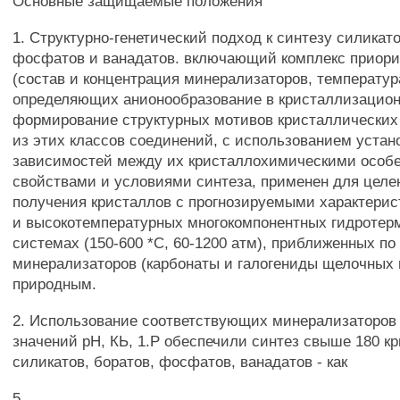
Основные защищаемые положения
1. Структурно-генетический подход к синтезу силикато
фосфатов и ванадатов. включающий комплекс приори
(состав и концентрация минерализаторов, температур
определяющих анионообразование в кристаллизацион
формирование структурных мотивов кристаллических
из этих классов соединений, с использованием уста
зависимостей между их кристаллохимическими особ
свойствами и условиями синтеза, применен для целе
получения кристаллов с прогнозируемыми характерис
и высокотемпературных многокомпонентных гидроте
системах (150-600 *С, 60-1200 атм), приближенных по
минерализаторов (карбонаты и галогениды щелочных 
природным.
2. Использование соответствующих минерализаторов
значений рН, КЬ, 1.Р обеспечили синтез свыше 180 к
силикатов, боратов, фосфатов, ванадатов - как
5