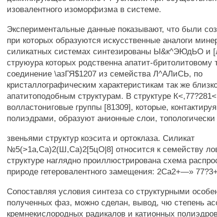
изовалентного изоморфизма в системе.
Экспериментальные данные показывают, что были со
при которых образуются искусственные аналоги мине
силикатных системах синтезированы Ы&к^ЭЮдЬО и 
струюура которых родственна апатит-бритолитовому 
соединение \азГЯ$1207 из семейства Л^АЛиСЬ, по
кристаллографическим характеристикам так же близко
апатитоподобным структурам. В структуре К<,77?281<
волластониговые группы [81309], которые, контактируя
полиэдрами, образуют анионные слои, топологически
звеньями структур коэсита и ортоклаза. Силикат
№5(>1а,Са)2(Ш,Са)2[5цО|8] относится к семейству лов
структуре наглядно проиллюстрирована схема распро
природе гетеровалентного замещения: 2Са2+—» 77?3
Сопоставляя условия синтеза со структурными особе
полученных фаз, можно сделан, вывод, чю степень а
кремнекислородных радикалов и катионных полиэдров