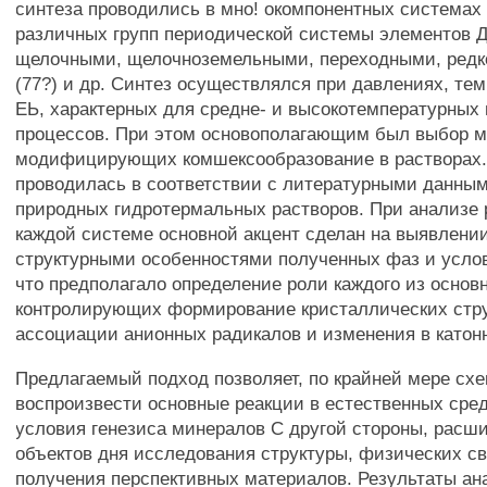
синтеза проводились в мно! окомпонентных системах
различных групп периодической системы элементов Д
щелочными, щелочноземельными, переходными, ред
(77?) и др. Синтез осуществлялся при давлениях, тем
ЕЬ, характерных для средне- и высокотемпературных
процессов. При этом основополагающим был выбор м
модифицирующих комшексообразование в растворах.
проводилась в соответствии с литературными данным
природных гидротермальных растворов. При анализе 
каждой системе основной акцент сделан на выявлени
структурными особенностями полученных фаз и услов
что предполагало определение роли каждого из основ
контролирующих формирование кристаллических стру
ассоциации анионных радикалов и изменения в катон
Предлагаемый подход позволяет, по крайней мере схе
воспроизвести основные реакции в естественных сре
условия генезиса минералов С другой стороны, расши
объектов дня исследования структуры, физических св
получения перспективных материалов. Результаты ан