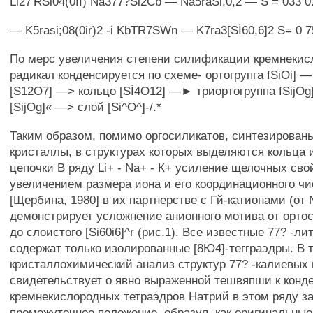
Li27'RSi04(0II) Na377?Si2Cb — Na5raSl,0,2 — S = 033 0
— K5rasi;08(0ir)2 -i KbTR7SWn — K7ra3[SÍ60,6]2 S= 0 7
По мерс увеличения степени силификации кремнеки
радикал конденсируется по схеме- ортогрупга fSiOi] 
[S12O7] —> кольцо [SÍ4O12] —► триортогруппа fSijOg
[SijOg]« —> слой [Si^O^]-/.*
Таким образом, помимо оргосиликатов, синтезирован
кристаллы, в структурах которых выделяются кольца 
цепочки В ряду Li+ - Na+ - К+ усиление щелочных сво
увеличением размера иона и его координационного чис
[Щербина, 1980] в их партнерстве с Гй-катионами (от 
демонстрирует усложнение анионного мотива от ортос
до слоистого [Si60i6]^r (рис.1). Все известные 77? -л
содержат только изолированные [8Ю4]-тегграэдры. В т
кристаллохимический анализ структур 77? -калиевых 
свидетельствует о явно выраженной тешвяпши к конд
кремнекислородных тетраэдров Натрий в этом ряду з
промежуточное положение, образуя, как оригинальные