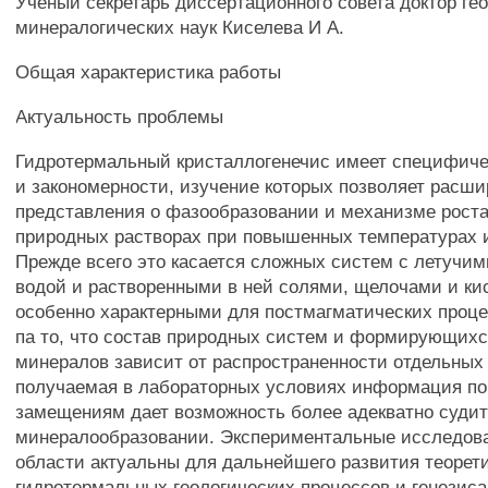
Ученый секретарь диссертационного совета доктор гео
минералогических наук Киселева И А.
Общая характеристика работы
Актуальность проблемы
Гидротермальный кристаллогенечис имеет специфиче
и закономерности, изучение которых позволяет расш
представления о фазообразовании и механизме роста
природных растворах при повышенных температурах 
Прежде всего это касается сложных систем с летучим
водой и растворенными в ней солями, щелочами и ки
особенно характерными для постмагматических проце
па то, что состав природных систем и формирующихс
минералов зависит от распространенности отдельных
получаемая в лабораторных условиях информация п
замещениям дает возможность более адекватно судит
минералообразовании. Экспериментальные исследова
области актуальны для дальнейшего развития теорет
гидротермальных геологических процессов и генезис