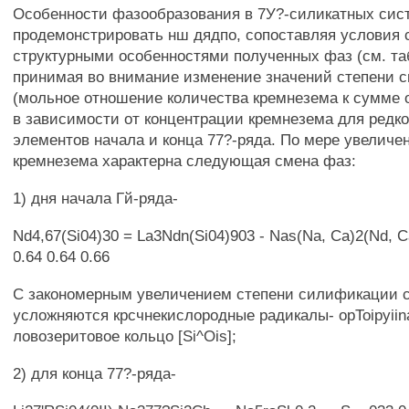
Особенности фазообразования в 7У?-силикатных сис
продемонстрировать нш дядпо, сопоставляя условия 
структурными особенностями полученных фаз (см. табл
принимая во внимание изменение значений степени 
(мольное отношение количества кремнезема к сумме 
в зависимости от концентрации кремнезема для редк
элементов начала и конца 77?-ряда. По мере увеличе
кремнезема характерна следующая смена фаз:
1) дня начала Гй-ряда-
Nd4,67(Si04)30 = La3Ndn(Si04)903 - Nas(Na, Ca)2(Nd, Ca
0.64 0.64 0.66
С закономерным увеличением степени силификации с
усложняются крсчнекислородные радикалы- opToipyiin
ловозеритовое кольцо [Si^Ois];
2) для конца 77?-ряда-