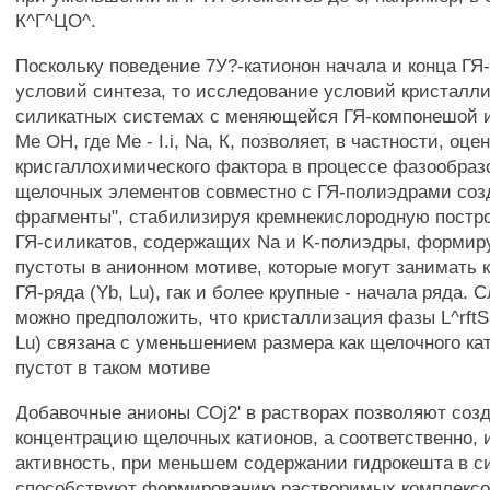
К^Г^ЦО^.
Поскольку поведение 7У?-катионон начала и конца ГЯ-
условий синтеза, то исследование условий кристалл
силикатных системах с меняющейся ГЯ-компонешой 
Ме ОН, где Ме - I.i, Na, К, позволяет, в частности, оце
крисгаллохимического фактора в процессе фазообраз
щелочных элементов совместно с ГЯ-полиэдрами соз
фрагменты", стабилизируя кремнекислородную постро
ГЯ-силикатов, содержащих Na и K-полиэдры, формир
пустоты в анионном мотиве, которые могут занимать к
ГЯ-ряда (Yb, Lu), гак и более крупные - начала ряда. 
можно предположить, что кристаллизация фазы L^rftS
Lu) связана с уменьшением размера как щелочного кат
пустот в таком мотиве
Добавочные анионы COj2' в растворах позволяют соз
концентрацию щелочных катионов, а соответственно,
активность, при меньшем содержании гидрокешта в 
способствуют формированию растворимых комплексо