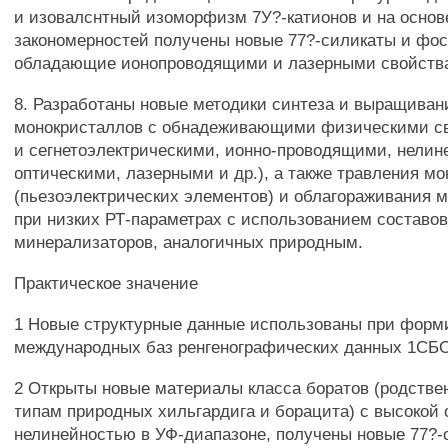
и изовалснтный изоморфизм 7У?-катионов и на основ
закономерностей получены новые 77?-силикаты и фо
обладающие ионопроводящими и лазерными свойств
8. Разработаны новые методики синтеза и выращиван
монокристаллов с обнадеживающими физическими св
и сегнетоэлектрическими, ионно-проводящими, нелин
оптическими, лазерными и др.), а также травления м
(пьезоэлектрических элементов) и облагораживания м
при низких РТ-параметрах с использованием составо
минерализаторов, аналогичных природным.
Практическое значение
1 Новые структурные данные использованы при форм
международных баз ренгенографических данных 1СБО
2 Открыты новые материалы класса боратов (родстве
типам природных хильгардига и борацита) с высокой
нелинейностью в УФ-диапазоне, получены новые 77?-