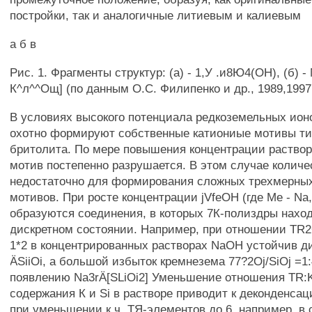
постройки, так и аналогичные литиевым и калиевым
а б в
Рис. 1. Фрагменты структур: (а) - 1,У .и8Ю4(ОН), (б) - 
К^л^^Ощ] (по данным О.С. Филипенко и др., 1989,1997
В условиях высокого потенциала редкоземельных ион
охотно формируют собственные катиониые мотивы ти
бритолита. По мере повышения концентрации раство
мотив постепенно разрушается. В этом случае количе
недостаточно для формирования сложных трехмерны
мотивов. При росте концентрации jVfeOH (где Ме - Na
образуются соединения, в которых 7К-полиздры наход
дискретном состоянии. Например, при отношении TR2
1*2 в концентрированных растворах NaOH устойчив д
ÄSiiOi, а большой избыток кремнезема 77?2Oj/SiOj =1:
появлению Na3rÄ[SLiOi2] Уменьшение отношения TR:
содержания К и Si в растворе приводит к деконденса
при уменьшении к.ч. ТЯ-элементов до 6, например, в