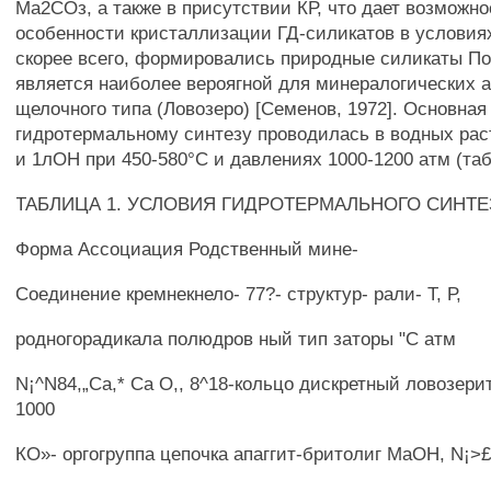
Ма2СОз, а также в присутствии КР, что дает возможн
особенности кристаллизации ГД-силикатов в условиях
скорее всего, формировались природные силикаты П
является наиболее вероягной для минералогических 
щелочного типа (Ловозеро) [Семенов, 1972]. Основная
гидротермальному синтезу проводилась в водных ра
и 1лОН при 450-580°С и давлениях 1000-1200 атм (табл
ТАБЛИЦА 1. УСЛОВИЯ ГИДРОТЕРМАЛЬНОГО СИНТЕ
Форма Ассоциация Родственный мине-
Соединение кремнекнело- 77?- структур- рали- Т, Р,
родногорадикала полюдров ный тип заторы "С атм
N¡^N84,„Са,* Са О,, 8^18-кольцо дискретный ловозерит
1000
КО»- оргогруппа цепочка апаггит-бритолиг МаОН, N¡>£