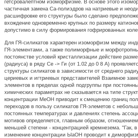
гетсровалептном изоморфизме. В основе этого изом
частичная замена Са-полиэдров на натриевые и неод
расшифровке его структуры было сделано предположе
вхождение одновременно крупных по размеру катионо
допустимо в силу формирования гофрированных колец
Для ГЯ-силикатов характерен изоморфизм между ин
ГЯ-элементами, а также полиморфные и морфотропн
постоянстве условий кристаллизации действие разме
(радиуса) в ряду Се -> Ги (от 1.02 до 0 8 А) проявляе
структуры силикатов в зависимости от среднего ради
цериевых и игтриевых представителей Взаимное зам
элементов в пределах одной подгруппы при постоянн
химических параметрах не сказывается на типе стру
концентрации МеОН приводит к смещению границ п
переходов в пользу силикатов ГЯ-элеметов с небольш
постоянных температурах и давлениях степень ассоц
мотивов определяется, главным образом, отношением
меньшей степени - концентрацией кремнезема. "Гак, в
изменение концентрации ЫаОН проводит к диморфизм