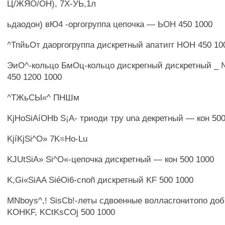
Ц/ЖЯО/ОН), 7Х-УЬ,1л
ьдаодон) вЮ4 -оргогруппа цепочка — ЬОН 450 1000
^ТпйьОт даоргогруппа дискретный апатигг НОН 450 10
ЭиО^-кольцо БмОц-кольцо дискрегный дискретный 
450 1200 1000
^ТЖьСЫ«^ ПНШм
KjHoSiAíOHb S¡A- триоди тру una декретный — кон 500
KjíKjSi^O» 7K=Ho-Lu
KJUtSiA» Si^O«-цепочка дискретный — кон 500 1000
K,Gi«SiAA SiéOi6-cnoñ дискретный KF 500 1000
MNboys^,! SisCb!-леты сдвоенные волласгонитопо до
KOHKF, KCtKsCOj 500 1000