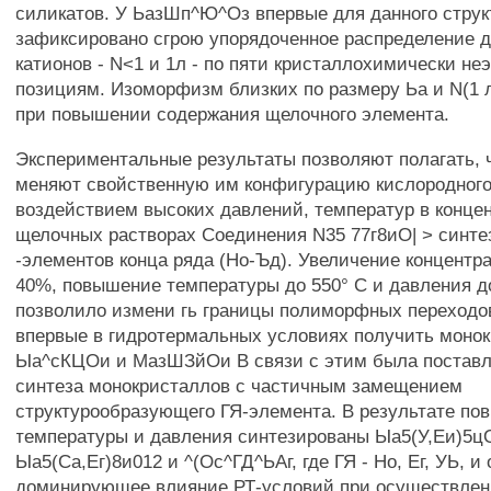
силикатов. У ЬазШп^Ю^Оз впервые для данного струк
зафиксировано сгрою упорядоченное распределение д
катионов - N<1 и 1л - по пяти кристаллохимически н
позициям. Изоморфизм близких по размеру Ьа и N(1 
при повышении содержания щелочного элемента.
Экспериментальные результаты позволяют полагать, 
меняют свойственную им конфигурацию кислородного
воздействием высоких давлений, температур в конце
щелочных растворах Соединения N35 77г8иО| > синте
-элементов конца ряда (Но-Ъд). Увеличение концент
40%, повышение температуры до 550° С и давления д
позволило измени гь границы полиморфных переходов
впервые в гидротермальных условиях получить моно
Ыа^сКЦОи и МазШЗйОи В связи с этим была поставл
синтеза монокристаллов с частичным замещением
структурообразующего ГЯ-элемента. В результате п
температуры и давления синтезированы Ыа5(У,Еи)5цО
Ыа5(Са,Ег)8и012 и ^(Ос^ГД^ЬАг, где ГЯ - Но, Ег, УЬ, и
доминирующее влияние РТ-условий при осуществлени