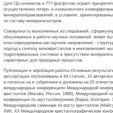
(для ГД-силикатов и 77?-фосфзтов) играют приоритет
осуществлении гетеро- и изовалентного изоморфизма
минералообрамзвагелей, в условиях, ориентированны
по составу минерализаторов.
Совокупность выполненных исследований, сформули
обоснованных в работе научных положений, может бы
классифицирована как научное направление - структу
подход к синтезу монокристаллов в многокомпонет ны
гидротермальных системах в присутствии минерализ
характерных для природных процессов.
Публикации и апробация работы Основные результат
диссертации опубликованы в 84 статьях, 10 авторски
и патентах на и ¡обретения и доложены на 25 отечест
международных конференциях Международной конфер
кристаллов (Москва, Россия, 1980), Международной н
конференции по акустоэлекгронике (Варна, Болгария, 1
Международном семинаре по росту кристаллов (Майсу
XWI, XX Международном кристаллографическом конгре