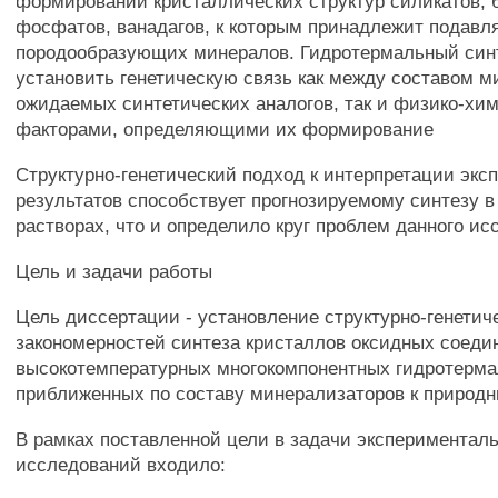
формировании кристаллических структур силикатов, 
фосфатов, ванадагов, к которым принадлежит подав
породообразующих минералов. Гидротермальный синт
установить генетическую связь как между составом м
ожидаемых синтетических аналогов, так и физико-хи
факторами, определяющими их формирование
Структурно-генетический подход к интерпретации эк
результатов способствует прогнозируемому синтезу 
растворах, что и определило круг проблем данного и
Цель и задачи работы
Цель диссертации - установление структурно-генетич
закономерностей синтеза кристаллов оксидных соедин
высокотемпературных многокомпонентных гидротерма
приближенных по составу минерализаторов к природ
В рамках поставленной цели в задачи экспериментал
исследований входило: