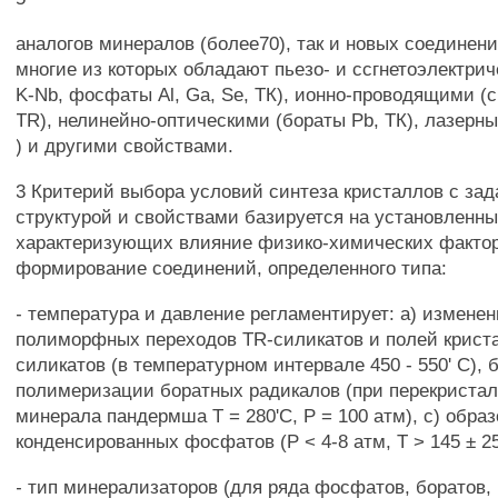
аналогов минералов (более70), так и новых соединени
многие из которых обладают пьезо- и ссгнетоэлектри
K-Nb, фосфаты Al, Ga, Se, ТК), ионно-проводящими (
TR), нелинейно-оптическими (бораты Pb, ТК), лазер
) и другими свойствами.
3 Критерий выбора условий синтеза кристаллов с за
структурой и свойствами базируется на установленны
характеризующих влияние физико-химических фактор
формирование соединений, определенного типа:
- температура и давление регламентирует: а) изменен
полиморфных переходов TR-силикатов и полей крист
силикатов (в температурном интервале 450 - 550' С), 
полимеризации боратных радикалов (при перекриста
минерала пандермша Т = 280'С, Р = 100 атм), с) обра
конденсированных фосфатов (Р < 4-8 атм, Т > 145 ± 2
- тип минерализаторов (для ряда фосфатов, боратов, 