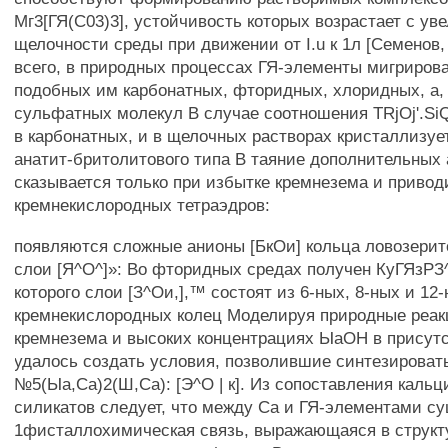
Мг3[ГЯ(С03)3], устойчивость которых возрастает с ув
щелочности среды при движении от I.u к 1л [Семенов,
всего, в природных процессах ГЯ-элементы мигриров
подобных им карбонатных, фторидных, хлоридных, а,
сульфатных молекул В случае соотношения TRjOj'.SiQj
в карбонатных, и в щелочных растворах кристаллизуе
анатит-бритолитового типа В таяние дополнительных 
сказывается только при избытке кремнезема и привод
кремнекислородных тетраэдров:
появляются сложные анионы [БкОи] кольца ловозерито
слои [Я^О^]»: Во фторидных средах получен КуГЯзРЗ^О
которого слои [З^Ои,],™ состоят из 6-ных, 8-ных и 12
кремнекислородных колец Моделируя природные реак
кремнезема и высоких концентрациях ЫаОН в присутс
удалось создать условия, позволившие синтезироват
№5(Ыа,Са)2(Ш,Са): [Э^О | к]. Из сопоставления кальц
силикатов следует, что между Са и ГЯ-элементами су
1фисталлохимическая связь, выражающаяся в струк