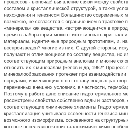
процессов - вюпочае! выявление связи между свойст
составом и кристаллической структурой, а также усл
нахождения и генезисом Большинство современных м
возможно, не согласятся с ограничением в трактовке 
«минерала» как вещества, «встречающеи>ся в природ
время в лаборатории можно синтезировать кристалли
материалы, идентичные природным прототипам, и, на
воспроизведен^ многие из них. С другой стороны, иск
получают и отличающиеся по составу вещества, но и
соответствующим природным аналогам и многие скло
относить их к минералам [Белов и др, 1982^ Процесс 
минералообразования протекает при взаимодействи
породами, изменяющихся по составу водных раствор
переменных внешних условиях, в частности, термоба
Поэтому в работе дано описание гидротермального ме
рассмотрены свойства собственно воды и растворов,
соответствующие химические элементы Гидротермал
кристаллизация учитывала особенности генезиса мин
возможного изоморфизма, основанного на структурных
которые определяюгея кристаллохимическими особе