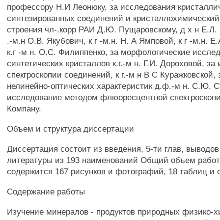
профессору Н.И Леонюку, за исследования кристалли
синтезированных соединений и кристаллохимический
строения чл-.корр РАИ Д.Ю. Пущаровскому, д х н Е.Л.
.-м.н О.В. Якубович, к г -м.н. Н. А Ямповой, к г -м.н. 
к.г -м н. О.С. Филиппенко, за морфологические иссле
синтетических кристаллов к.г.-м н. Г.И. Дороховой, з
спекгроскопии соединений, к г.-м н В С Куражковской,
нелинейно-оптических характеристик д.ф.-м н. С.Ю. 
исследование методом флюоресцентной спектроскопи
Компану.
Объем и структура диссертации
Диссертация состоит из введения, 5-ти глав, выводов
литературы из 193 наименований Общий объем работы 
содержится 167 рисунков и фотографий, 18 таблиц и 
Содержание работы
Изучение минералов - продуктов природных физико-