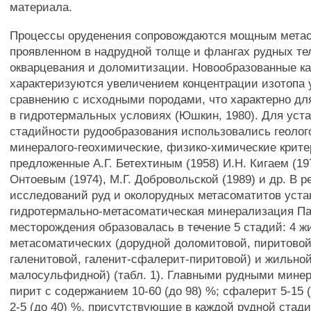
материала.
Процессы оруденения сопровождаются мощным мета
проявленном в надрудной толще и флангах рудных те
окварцевания и доломитизации. Новообразованные к
характеризуются увеличением концентрации изотопа 
сравнению с исходными породами, что характерно дл
в гидротермальных условиях (Юшкин, 1980). Для уст
стадийности рудообразования использовались геолог
минералого-геохимические, физико-химические крите
предложенные А.Г. Бетехтиным (1958) И.Н. Кигаем (197
Онтоевым (1974), М.Г. Добровольской (1989) и др. В р
исследований руд и околорудных метасоматитов уста
гидротермально-метасоматическая минерализация Па
месторождения образовалась в течение 5 стадий: 4 ж
метасоматических (дорудной доломитовой, пиритовой
галенитовой, галенит-сфалерит-пиритовой) и жильной
малосульфидной) (табл. 1). Главными рудными мине
пирит с содержанием 10-60 (до 98) %; сфалерит 5-15 
2-5 (до 40) %, присутствующие в каждой рудной стад