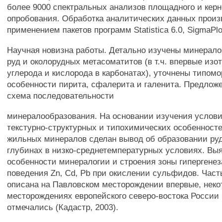
более 9000 спектральных анализов площадного и керн
опробования. Обработка аналитических данных произ
применением пакетов программ Statistica 6.0, SigmaPlot 
Научная новизна работы. Детально изучены минерало
руд и околорудных метасоматитов (в т.ч. впервые изо
углерода и кислорода в карбонатах), уточнены типом
особенности пирита, сфалерита и галенита. Предлож
схема последовательности
минералообразования. На основании изучения услови
текстурно-структурных и типохимических особенност
жильных минералов сделан вывод об образовании ру
глубинах в низко-среднетемпературных условиях. Вы
особенности минералогии и строения зоны гипергенеза
поведения Zn, Cd, Pb при окислении сульфидов. Час
описана на Павловском месторождении впервые, неко
месторождениях европейского северо-востока России 
отмечались (Кадастр, 2003).