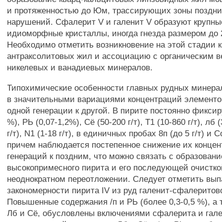
и протяженностью до Юм, трассирующих зоны поздни
нарушений. Сфалерит V и галенит V образуют крупные
идиоморфные кристаллы, иногда гнезда размером до 
Необходимо отметить возникновение на этой стадии 
антраксолитовых жил и ассоциацию с органическим 
никелевых и ванадиевых минералов.
Типохимические особенности главных рудных минера
в значительными вариациями концентраций элементо
одной генерации к другой. В пирите постоянно фиксиру
%), РЬ (0,07-1,2%), Сё (50-200 г/т), Т1 (10-860 г/т), лб (
г/т), N1 (1-18 г/т), в единичных пробах 8п (до 5 г/т) и Со
причем наблюдается постепенное снижение их концен
генераций к поздним, что можно связать с образовани
высокопримесного пирита и его последующей очистко
неоднократном переотложении. Следует отметить вып
закономерности пирита IV из руд галенит-сфалеритов
Повышенные содержания /п и РЬ (более 0,3-0,5 %), а 
Лб и Сё, обусловлены включениями сфалерита и гале