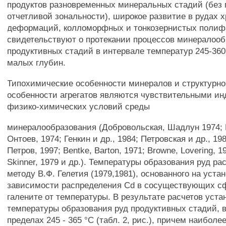
продуктов разновременных минеральных стадий (без
отчетливой зональности), широкое развитие в рудах 
деформаций, колломорфных и тонкозернистых полиф
свидетельствуют о протекании процессов минералоо
продуктивных стадий в интервале температур 245-360
малых глубин.
Типохимические особенности минералов и структурно
особенности агрегатов являются чувствительными и
физико-химических условий среды
минералообразования (Добровольская, Шадлун 1974; К
Онтоев, 1974; Генкин и др., 1984; Петровская и др., 19
Петров, 1997; Bentke, Barton, 1971; Browne, Lovering, 19
Skinner, 1979 и др.). Температуры образования руд р
методу В.Ф. Гелетия (1979,1981), основанного на уста
зависимости распределения Cd в сосуществующих с
галените от температуры. В результате расчетов уста
температуры образования руд продуктивных стадий, 
пределах 245 - 365 °С (табл. 2, рис.), причем наиболе