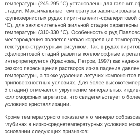
температуры (245-295 °С) установлены для галенит-
стадии. Максимальные температуры зафиксированы в
крупнозернистых рудах пирит-галенит-сфалеритовой 
°С), для заключительной жильной стадии характерны
температуры (310-330 °С). Особенностью руд Павловс
месторождения является четкая корреляция температ
текстурно-структурным рисунком. Так, в рудах пирито
сфалеритовой стадий развиты колломорфные агрегат
интерпретируется (Краснова, Петров, 1997) как надеж
резкого пересыщения растворов из-за падения давлен
температуры, а также удаления летучих компонентов 
приповерхностных условиях. Для более высокотемпер
5 стадии) отмечается укрупнение минеральных индив
колломорфных агрегатов, что свидетельствует о боле
условиях кристаллизации.
Кроме температурного показателя о минералообразов
глубинах в низко-среднетемпературных условиях мож
основании следующих признаков: