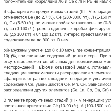
положительной корреляции Лб и Сё с /п и РЬ не набл
В сфалерите из продуктивных стадий (III - V генераци
отмечаются Бе (до 2,7 %), Сё (280-3300 г/т), Л (1-160 г/
т), Си (5-50 г/т), во многих пробах установлены ве (0-80
т), ва (0-160 г/т), реже в единичных пробах фиксируютс
8Ь (до 100 г/т) и 8п (до 12 г/т). Интерес представляет 
содержанием ве до 800 г/т. В нем
обнаружены участки (до 8 х 10 мкм), где концентраци
10(!)%, при снижении содержаний цинка и серы. При 
отсутствие элементов, обычных для германиевых ми
месторождений Пайхоя и юга Новой Земли. Устанавл
следующие закономерности распределения элементо
сфалерите: от ранних к поздним генерациям увеличи
содержания Сё, уменьшаются Ое, Мп, Си. Зависимос
распределении других элементов (Бе, 1п, Со, Оа, Бп)
В галените продуктивных стадий (III - V генерации) у
постоянное присутствие Сё (10-90 г/т), А (100-1500 г/т)