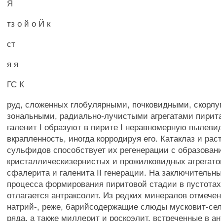
Я
тз о й о Й к
ст
я я
ГС К
руд, сложенных глобулярными, почковидными, скорлу
зональными, радиально-лучистыми агрегатами пирита
галенит I образуют в пирите I неравномерную пылев
вкрапленность, иногда корродируя его. Катаклаз и ра
сульфидов способствует их регенерации с образован
кристаллическизернистых и прожилковидных агрегато
сфалерита и галенита II генерации. На заключительн
процесса формирования пиритовой стадии в пустота
отлагается антраксолит. Из редких минералов отмечен
натрий-, реже, барийсодержащие слюды мусковит-се
ряда, а также миллерит и роскоэлит, встреченные в а