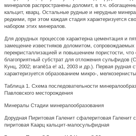
минералов распространены доломит, в т.ч. обогащенны
кальцит, кварц. Остальные рудные и нерудные минер
редкими, при этом каждая стадия характеризуется с
набором этих минералов.
Для дорудных процессов характерна цементация и пя
замещение известняков доломитом, сопровождаемых
перекристаллизацией и повышением пористости, что 
благоприятный субстрат для отложения сульфидов (С
Кунц, 2002; вгапё1а е! а1, 2003 и др.). Первая рудная 
характеризуется образованием микро-, мелкозернист
Таблица 1. Схема последовательности минералообра
Павловского месторождения
Минералы Стадии минералообразования
Дорудная Пиритовая Галенит сфалеритовая Галенит 
пиритовая Каарц кальцит-малосульфидная