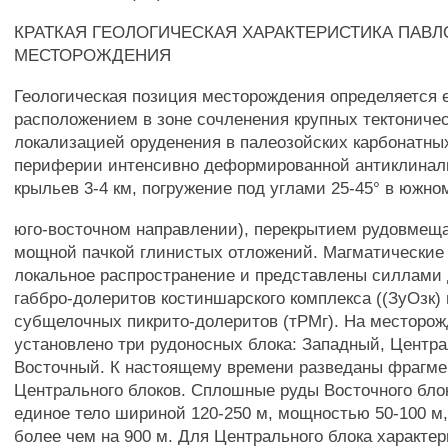
КРАТКАЯ ГЕОЛОГИЧЕСКАЯ ХАРАКТЕРИСТИКА ПАВ
МЕСТОРОЖДЕНИЯ
Геологическая позиция месторождения определяется 
расположением в зоне сочленения крупных тектониче
локализацией оруденения в палеозойских карбонатны
периферии интенсивно деформированной антиклинал
крыльев 3-4 км, погружение под углами 25-45° в южно
юго-восточном направлении), перекрытием рудовме
мощной пачкой глинистых отложений. Магматические
локальное распространение и представлены силлами
габбро-долеритов костиншарского комплекса ((ЗуОзк)
субщелочных пикрито-долеритов (тРМг). На месторо
установлено три рудоносных блока: Западный, Центр
Восточный. К настоящему времени разведаны фрагме
Центрального блоков. Сплошные руды Восточного бло
единое тело шириной 120-250 м, мощностью 50-100 м
более чем на 900 м. Для Центрального блока характе