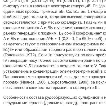
Со (1-9 г/т), /п (0,011-1,4 %). Б1 (0-28 г/т), 1п (0-21 г/т) 
фиксируются в галените некоторых генераций, Бп (до 1
единичных пробах. Примеси БЬ, Со, Б1, Бп, 1п чаще
и обычны для галенита, тогда как высокие содержания 
отождествляются с примесью сфалерита. Главными 
галените являются А и БЬ с увеличивающимися конц
ранних генераций к поздним. Высокий коэффициент 
А и БЬ и соотношение А^Ь ~ 1 (0,8 - 1,2 в 65 % проб),
свидетельствуют о гетеровалентном изоморфизме по 
Б1)3+ или образовании твердого раствора галенит-ми
(Годовиков, 1972). Со и 1п присутствуют во всех пробах
IV генерации несут более высокие концентрации по с
галенитом V. Б1 отмечается в позднем галените V. Та
установленные концентрации элементов-примесей в 
Павловского месторождения обычны для месторожден
породах (Иванов, 1966; Добровольская, 1989), за иск
повышенного количества германия в сфалерите Ш.
Особенности состава рудообразующих сульфидов и 
нерудных минералов (доломита, слюд), пространств