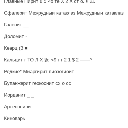
Главные Пирит 8 5 <о те X 2 X ст о. § 2£
Сфалерит Межрудныи катаклаз Межрудныи катаклаз
Галенит __
Доломит -
Кеарц (3 ■
Кальцит г ТО Л X §с <9 г г 2 1 $ 2 ——^
Редкие* Миаргирит пиозогиоит
Бупанжерит геокоонит сх о сс
Иорданит _ _
Арсенопири
Киноварь