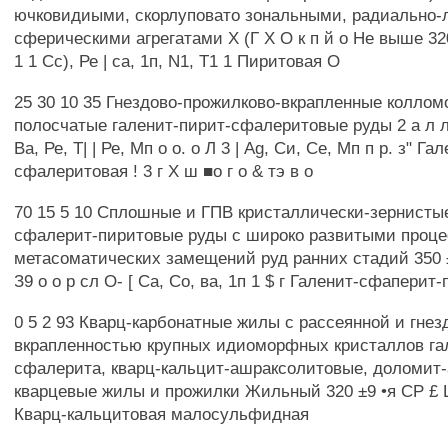
ючковидиыми, скорлуповато зональными, радиально-
сферическими агрегатами X (Г X О к п й о Не выше 320
1 1 Сс), Ре | са, 1п, N1, Т1 1 Пиритовая О
25 30 10 35 Гнездово-прожилково-вкрапленные колло
полосчатые галенит-пирит-сфалеритовые руды 2 а л л Г
Ва, Ре, Т| | Ре, Мп о о. о Л 3 | Ag, Си, Се, Мп п р. з" Га
сфалеритовая ! 3 г X ш ■о г о & тэ в о
70 15 5 10 Сплошные и ГПВ кристаллически-зернистые
сфалерит-пиритовые руды с широко развитыми проц
метасоматических замещений руд ранних стадий 350 ±
З9 о о р сл О- [ Са, Со, ва, 1п 1 $ г Галенит-сфаперит
0 5 2 93 Кварц-карбонатные жилы с рассеянной и гне
вкрапленностью крупных идиоморфных кристаллов га
сфалерита, кварц-кальцит-ашраксолитовые, доломит-
кварцевые жилы и прожилки Жильный 320 ±9 •я СР £ Ш
Кварц-кальцитовая малосульфидная