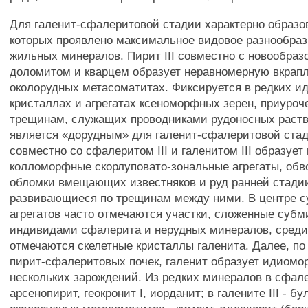
Для галенит-сфалеритовой стадии характерно образо
которых проявлено максимальное видовое разнообраз
жильных минералов. Пирит III совместно с новообра
доломитом и кварцем образует неравномерную вкрапл
околорудных метасоматитах. Фиксируется в редких 
кристаллах и агрегатах ксеноморфных зерен, приуроч
трещинам, служащих проводниками рудоносных раство
является «дорудным» для галенит-сфалеритовой стад
совместно со сфалеритом III и галенитом III образует
колломорфные скорлуповато-зональные агрегаты, об
обломки вмещающих известняков и руд ранней стади
развивающиеся по трещинам между ними. В центре 
агрегатов часто отмечаются участки, сложенные суб
индивидами сфалерита и нерудных минералов, среди
отмечаются скелетные кристаллы галенита. Далее, по
пирит-сфалеритовых почек, галенит образует идиом
нескольких зарождений. Из редких минералов в сфале
арсенопирит, геокронит I, иорданит; в галените III - бу