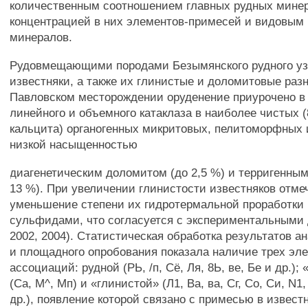
количественным соотношением главных рудных мине
концентрацией в них элементов-примесей и видовым
минералов.
Рудовмещающими породами Безымянского рудного уз
известняки, а также их глинистые и доломитовые раз
Павловском месторождении оруденение приурочено в 
линейного и объемного катаклаза в наиболее чистых 
кальцита) органогенных микритовых, пелитоморфных 
низкой насыщенностью
диагенетическим доломитом (до 2,5 %) и терригенны
13 %). При увеличении глинистости известняков отме
уменьшение степени их гидротермальной проработки
сульфидами, что согласуется с экспериментальными
2002, 2004). Статистическая обработка результатов а
и площадного опробования показала наличие трех эл
ассоциаций: рудной (РЬ, /п, Сё, Ля, 8Ь, ве, Бе и др.);
(Са, М^, Мп) и «глинистой» (Л1, Ва, ва, Сг, Со, Си, N1, 8
др.), появление которой связано с примесью в извест