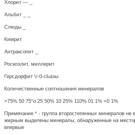
Хлорит — _
Альбит _ _
Слюды _
Кимрит
Антраксопит _
Роскоэлит, миллерит
Герсдорфит \/-0-сЬазы
Количественные соотношения минералов
>75% 50 75°о 25 50% 10 25% 110% 01 1% <0 1%
Примечание * - группа второстепенных минералов не 
жирным выделены минералы, обнаруженные на мест
впервые