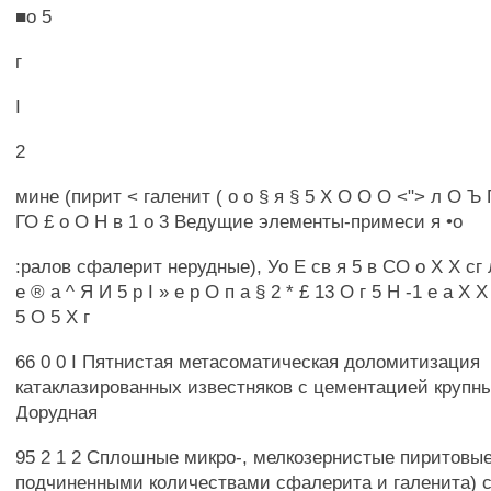
■о 5
г
I
2
мине (пирит < галенит ( о о § я § 5 X О О О <"> л О Ъ 
ГО £ о О Н в 1 о 3 Ведущие элементы-примеси я •о
:ралов сфалерит нерудные), Уо Е св я 5 в СО о X X сг 
е ® а ^ Я И 5 р I » е р О п а § 2 * £ 13 О г 5 Н -1 е а X 
5 О 5 X г
66 0 0 I Пятнистая метасоматическая доломитизация
катаклазированных известняков с цементацией крупн
Дорудная
95 2 1 2 Сплошные микро-, мелкозернистые пиритовые
подчиненными количествами сфалерита и галенита) 