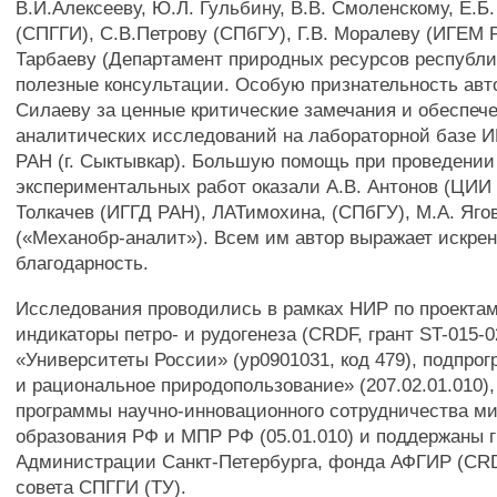
В.И.Алексееву, Ю.Л. Гульбину, В.В. Смоленскому, Е.Б
(СПГГИ), С.В.Петрову (СПбГУ), Г.В. Моралеву (ИГЕМ 
Тарбаеву (Департамент природных ресурсов республи
полезные консультации. Особую признательность авт
Силаеву за ценные критические замечания и обеспеч
аналитических исследований на лабораторной базе 
РАН (г. Сыктывкар). Большую помощь при проведении
экспериментальных работ оказали А.В. Антонов (ЦИИ
Толкачев (ИГГД РАН), ЛАТимохина, (СПбГУ), М.А. Яго
(«Механобр-аналит»). Всем им автор выражает искр
благодарность.
Исследования проводились в рамках НИР по проекта
индикаторы петро- и рудогенеза (CRDF, грант ST-015-
«Университеты России» (ур0901031, код 479), подпро
и рациональное природопользование» (207.02.01.010)
программы научно-инновационного сотрудничества м
образования РФ и МПР РФ (05.01.010) и поддержаны 
Администрации Санкт-Петербурга, фонда АФГИР (CRD
совета СПГГИ (ТУ).