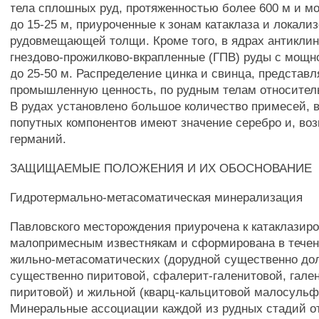
тела сплошных руд, протяженностью более 600 м и м
до 15-25 м, приуроченные к зонам катаклаза и локали
рудовмещающей толщи. Кроме того, в ядрах антикли
гнездово-прожилково-вкрапленные (ГПВ) руды с мощн
до 25-50 м. Распределение цинка и свинца, предста
промышленную ценность, по рудным телам относител
В рудах установлено большое количество примесей, в
попутных компонентов имеют значение серебро и, во
германий.
ЗАЩИЩАЕМЫЕ ПОЛОЖЕНИЯ И ИХ ОБОСНОВАНИЕ
Гидротермально-метасоматическая минерализация
Павловского месторождения приурочена к катаклазир
малопримесным известнякам и сформирована в течени
жильно-метасоматических (дорудной существенно до
существенно пиритовой, сфалерит-галенитовой, гале
пиритовой) и жильной (кварц-кальцитовой малосульф
Минеральные ассоциации каждой из рудных стадий 