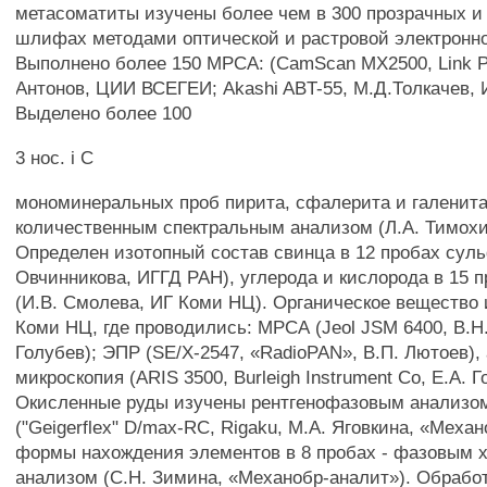
метасоматиты изучены более чем в 300 прозрачных и
шлифах методами оптической и растровой электронн
Выполнено более 150 МРСА: (CamScan МХ2500, Link Pe
Антонов, ЦИИ ВСЕГЕИ; Akashi ABT-55, М.Д.Толкачев, 
Выделено более 100
3 нос. i С
мономинеральных проб пирита, сфалерита и галенит
количественным спектральным анализом (Л.А. Тимохи
Определен изотопный состав свинца в 12 пробах суль
Овчинникова, ИГГД РАН), углерода и кислорода в 15 
(И.В. Смолева, ИГ Коми НЦ). Органическое вещество
Коми НЦ, где проводились: МРСА (Jeol JSM 6400, В.Н
Голубев); ЭПР (SE/X-2547, «RadioPAN», В.П. Лютоев),
микроскопия (ARIS 3500, Burleigh Instrument Co, Е.А. Г
Окисленные руды изучены рентгенофазовым анализом
("Geigerflex" D/max-RC, Rigaku, M.A. Яговкина, «Меха
формы нахождения элементов в 8 пробах - фазовым 
анализом (С.Н. Зимина, «Механобр-аналит»). Обрабо