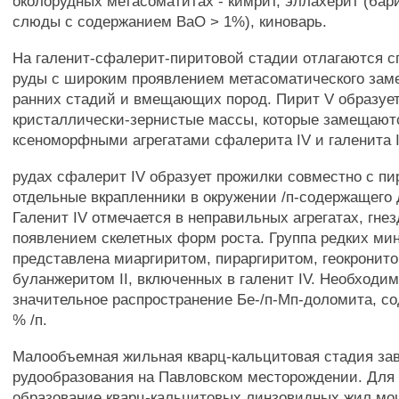
околорудных метасоматитах - кимрит, эллахерит (ба
слюды с содержанием ВаО > 1%), киноварь.
На галенит-сфалерит-пиритовой стадии отлагаются 
руды с широким проявлением метасоматического зам
ранних стадий и вмещающих пород. Пирит V образуе
кристаллически-зернистые массы, которые замещают
ксеноморфными агрегатами сфалерита IV и галенита I
рудах сфалерит IV образует прожилки совместно с пир
отдельные вкрапленники в окружении /п-содержащего
Галенит IV отмечается в неправильных агрегатах, гнез
появлением скелетных форм роста. Группа редких ми
представлена миаргиритом, пираргиритом, геокронитом
буланжеритом II, включенных в галенит IV. Необходи
значительное распространение Бе-/п-Мп-доломита, со
% /п.
Малообъемная жильная кварц-кальцитовая стадия за
рудообразования на Павловском месторождении. Для 
образование кварц-кальцитовых линзовидных жил мо