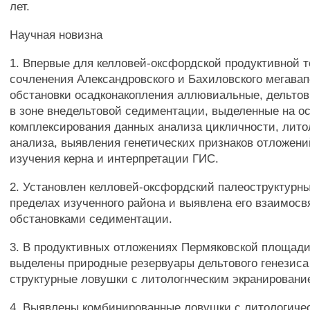
лет.
Научная новизна
1. Впервые для келловей-оксфордской продуктивной 
сочленения Александровского и Бахиловского мегава
обстановки осадконакопления аллювиальные, дельто
в зоне внедельтовой седиментации, выделенные на о
комплексирования данных анализа цикличности, лит
анализа, выявления генетических признаков отложен
изучения керна и интерпретации ГИС.
2. Установлен келловей-оксфордский палеоструктурны
пределах изученного района и выявлена его взаимосв
обстановками седиментации.
3. В продуктивных отложениях Пермяковской площад
выделены природные резервуары дельтового генезиса
структурные ловушки с литологнческим экранировани
4. Выявлены комбинированные ловушки с литологиче