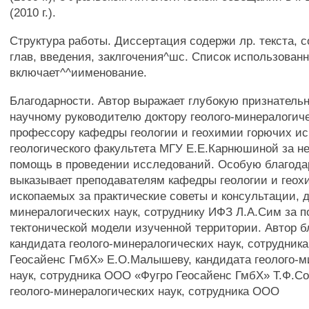
(2010 г.).
Структура работы. Диссертация содержи лр. текста, с
глав, введения, заклгочения^шс. Список использован
включает^^иименование.
Благодарности. Автор выражает глубокую признатель
научному руководителю доктору геолого-минералогиче
профессору кафедры геологии и геохимии горючих и
геологического факультета МГУ Е.Е.Карнюшиной за 
помощь в проведении исследований. Особую благода
выказывает преподавателям кафедры геологии и геох
ископаемых за практические советы и консультации, д
минералогических наук, сотруднику ИФЗ Л.А.Сим за 
тектонической модели изученной территории. Автор б
кандидата геолого-минералогических наук, сотрудник
Геосайенс ГмбХ» Е.О.Малышеву, кандидата геолого-м
наук, сотрудника ООО «Фугро Геосайенс ГмбХ» Т.Ф.Со
геолого-минералогических наук, сотрудника ООО