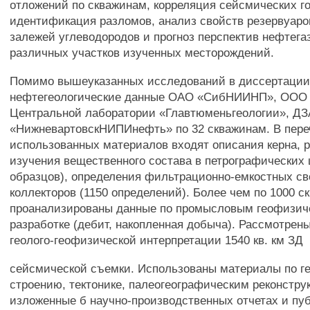
отложений по скважинам, корреляция сейсмических го
идентификация разломов, анализ свойств резервуаро
залежей углеводородов и прогноз перспектив нефтега
различных участков изученных месторождений.
Помимо вышеуказанных исследований в диссертаци
нефтегеологические данные ОАО «СибНИИНП», ООО
Центральной лаборатории «Главтюменьгеологии», Д
«НижневартовскНИПИнефть» по 32 скважинам. В пере
использованных материалов входят описания керна, 
изучения вещественного состава в петрографических
образцов), определения фильтрационно-емкостных св
коллекторов (1150 определений). Более чем по 1000 
проанализированы данные по промысловым геофизич
разработке (дебит, накопленная добыча). Рассмотрен
геолого-геофизической интерпретации 1540 кв. км ЗД
сейсмической съемки. Использованы материалы по г
строению, тектонике, палеогеографическим реконстру
изложенные б научно-производственных отчетах и пу