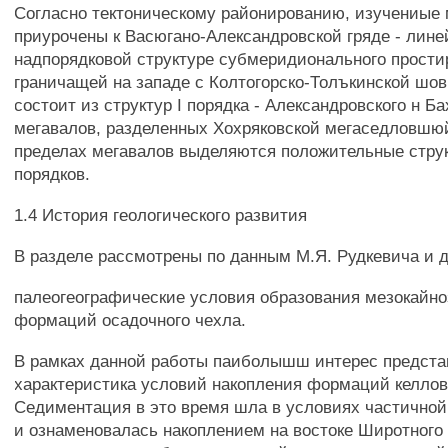
Согласно тектоническому районированию, изучениые
приурочены к Васюгано-Александровской гряде - лине
надпорядковой структуре субмеридионального прости
граничащей на западе с Колтогорско-Толъкинской шов
состоит из структур I порядка - Александровского н Б
мегавалов, разделенных Хохряковской мегаседловшюй 
пределах мегавалов выделяются положительные стру
порядков.
1.4 История геологического развития
В разделе рассмотрены по данным М.Я. Рудкевича и др.
палеогеографические условия образования мезокайно
формаций осадочного чехла.
В рамках данной работы паиболышш интерес предста
характеристика условий накопления формаций келлов
Седиментация в это время шла в условиях частичной
и ознаменовалась накоплением на востоке Широтного