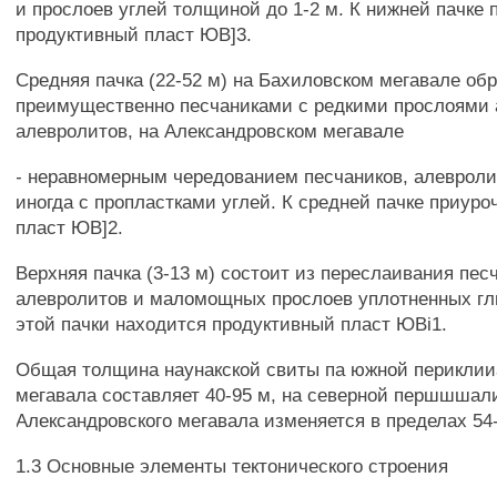
и прослоев углей толщиной до 1-2 м. К нижней пачке 
продуктивный пласт ЮВ]3.
Средняя пачка (22-52 м) на Бахиловском мегавале об
преимущественно песчаниками с редкими прослоями 
алевролитов, на Александровском мегавале
- неравномерным чередованием песчаников, алевроли
иногда с пропластками углей. К средней пачке приур
пласт ЮВ]2.
Верхняя пачка (3-13 м) состоит из переслаивания пес
алевролитов и маломощных прослоев уплотненных гл
этой пачки находится продуктивный пласт ЮВі1.
Общая толщина наунакской свиты па южной периклии
мегавала составляет 40-95 м, на северной першшшал
Александровского мегавала изменяется в пределах 54-
1.3 Основные элементы тектонического строения