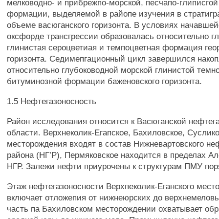
мелководно- и прибрежпо-морской, песчапо-глиписгой
формации, выделяемой в райопе изучения в стратиг
объеме васюганского горизонта. В условиях начавшей
оксфорде трансгрессии образовалась относительно г
глинистая сероцветиая и темпоцветная формация гео
горизонта. Седимепгационный цикл завершился нако
относительно глубоководной морской глинистой темн
битуминозной формации баженовского горизонта.
1.5 Нефтегазоносность
Район исследования относится к Васюганской нефтег
области. Верхнеколик-Егапское, Бахиловское, Суслик
месторождения входят в состав Нижневартовского не
района (НГ’Р), Пермяковское находится в пределах А
НГР. Залежи нефти приурочены к структурам ПМУ пор
Этаж нефтегазоносности Верхпеколик-Еганского мест
включает отложепия от нижнеюрских до верхнемеловы
часть па Бахиловском месторождении охватывает обр