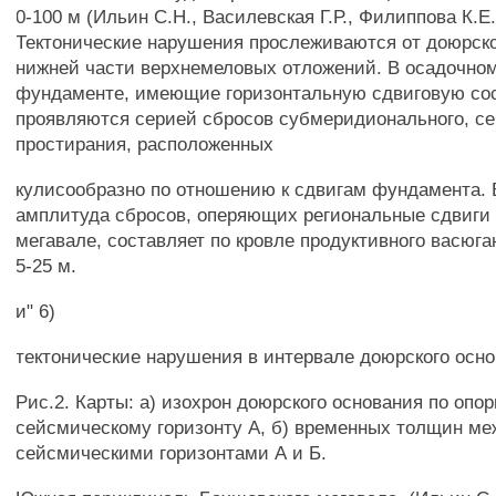
0-100 м (Ильин С.Н., Василевская Г.Р., Филиппова К.Е.,
Тектонические нарушения прослеживаются от доюрско
нижней части верхнемеловых отложений. В осадочно
фундаменте, имеющие горизонтальную сдвиговую с
проявляются серией сбросов субмеридионального, се
простирания, расположенных
кулисообразно по отношению к сдвигам фундамента. 
амплитуда сбросов, оперяющих региональные сдвиги
мегавале, составляет по кровле продуктивного васюга
5-25 м.
и" 6)
тектонические нарушения в интервале доюрского осно
Рис.2. Карты: а) изохрон доюрского основания по опо
сейсмическому горизонту А, б) временных толщин м
сейсмическими горизонтами А и Б.