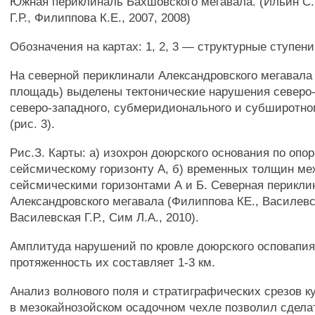
Южная периклиналь Бахшовского мегавала. (Ильин С.
Г.Р., Филиппова К.Е., 2007, 2008)
Обозначения на картах: 1, 2, 3 — структурные ступени
На северной периклинали Александровского мегавала
площадь) выделены тектонические нарушения северо-
северо-западного, субмеридионального и субширотно
(рис. 3).
Рис.З. Карты: а) изохрон доюрского основания по опо
сейсмическому горизонту А, б) временных толщин м
сейсмическими горизонтами А и Б. Северная перикли
Александровского мегавала (Филиппова КЕ., Василевска
Василевская Г.Р., Сим Л.А., 2010).
Амплитуда нарушений по кровле доюрского осповапия 
протяженность их составляет 1-3 км.
Анализ волнового поля и стратиграфических срезов к
в мезокайнозойском осадочном чехле позволил сдела