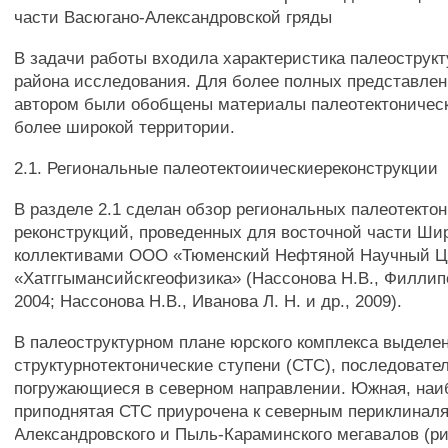
части Васюгано-Александровской гряды
В задачи работы входила характеристика палеострукт
района исследования. Для более полных представлен
автором были обобщены материалы палеотектоническ
более широкой территории.
2.1. Региональные палеотектоиическиереконструкции
В разделе 2.1 сделан обзор региональных палеотекто
реконструкций, проведенных для восточной части Ши
коллективами ООО «Тюменский Нефтяной Научный Ц
«Хатггымансийскгеофизика» (Нассонова Н.В., Филлипо
2004; Нассонова Н.В., Иванова Л. Н. и др., 2009).
В палеоструктурном плане юрского комплекса выделе
структурнотектонические ступени (СТС), последовате
погружающиеся в северном направлении. Южная, наи
приподнятая СТС приурочена к северным периклинал
Александровского и Пыль-Караминского мегавалов (рис