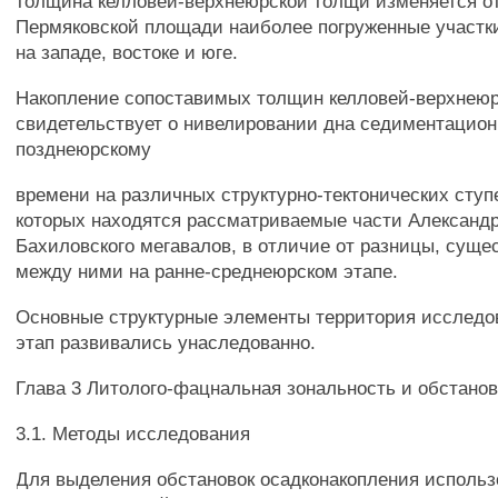
толщина келловей-верхнеюрской толщи изменяется от
Пермяковской площади наиболее погруженные участк
на западе, востоке и юге.
Накопление сопоставимых толщин келловей-верхнею
свидетельствует о нивелировании дна седиментацион
позднеюрскому
времени на различных структурно-тектонических ступ
которых находятся рассматриваемые части Александр
Бахиловского мегавалов, в отличие от разницы, сущ
между ними на ранне-среднеюрском этапе.
Основные структурные элементы территория исследо
этап развивались унаследованно.
Глава 3 Литолого-фацнальная зональность и обстано
3.1. Методы исследования
Для выделения обстановок осадконакопления использ