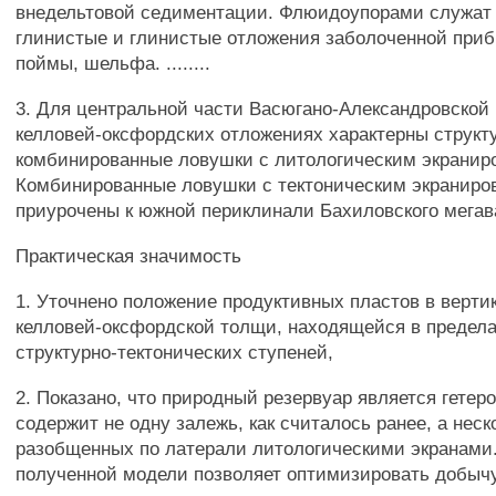
внедельтовой седиментации. Флюидоупорами служат 
глинистые и глинистые отложения заболоченной при
поймы, шельфа. ........
3. Для центральной части Васюгано-Александровской 
келловей-оксфордских отложениях характерны структ
комбинированные ловушки с литологическим экранир
Комбинированные ловушки с тектоническим экраниро
приурочены к южной периклинали Бахиловского мегав
Практическая значимость
1. Уточнено положение продуктивных пластов в верти
келловей-оксфордской толщи, находящейся в предел
структурно-тектонических ступеней,
2. Показано, что природный резервуар является гетер
содержит не одну залежь, как считалось ранее, а неск
разобщенных по латерали литологическими экранами
полученной модели позволяет оптимизировать добыч