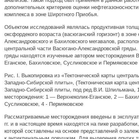
анализов. Такой подход был применен в данной работ
дополнительных критериев оценки нефтегазоносности
комплекса в зоне Широтного Приобья.
Объектом исследований являлась продуктивная толщ
оксфордекого возраста (васюганский горизонт) в зоне
Александровского и Бахиловского мегавалов, располо
центральной части Васюгано-Александровской гряды.
гряды находятся изученные автором месторождения В
Еганское, Бахиловское, Сусликовское и Пермяковское 
Рис. I. Выкопировка из «Тектонической карты централ
Западно-Сибирской плиты», (Тектоническая карта цен
Западно-Сибирской плиты, под ред.В.И. Шпильмана, 
месторождения: 1 — Верхнеколик-Еганское, 2 — Бахи
Сусликовское, 4 - Пермяковское
Рассматриваемые месторождения введены в эксплуат
гг. и в настоящее время находятся на пике разработки
которой составлены на основе представлений о залеж
к антиклинальным ловушкам. Для выделения других 