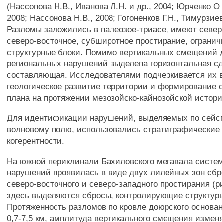
(Нассопова Н.В., Иванова Л.Н. и др., 2004; Юрченко О 
2008; Нассонова Н.В., 2008; Гогоненков Г.Н., Тимурзиев
Разломы заложились в палеозое-триасе, имеют север
северо-восточное, субширотное простирание, ограни
структурные блоки. Помимо вертикальных смещений 
региональных нарушений выделепа горизонтальная с
составляющая. Исследователями подчеркивается их 
геологическое развитие территории и формирование с
плана на протяжении мезозойско-кайнозойской истори
Для идентификации нарушений, выделяемых по сейс
волновому полю, использовались стратиграфические 
когерентности.
На южной периклинали Бахиловского мегавала систе
нарушений проявилась в виде двух лилейных зон сбр
северо-восточного и северо-западного простирания (р
здесь выделяются сбросы, контролирующие структуры 
Протяженность разломов по кровле доюрского основа
0,7-7,5 км, амплитуда вертикального смещения измен