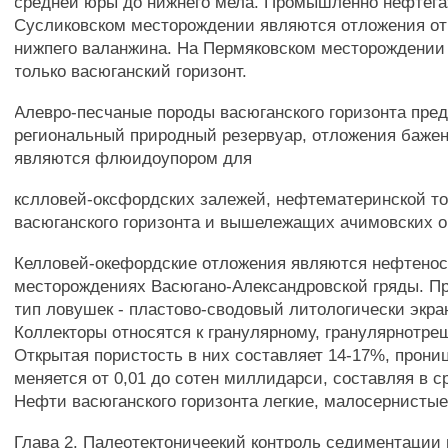
средней юры до нижнего мела. Промышленно нефтег
Сусликовском месторождении являются отложения от
нижпего валанжина. На Пермяковском месторождении
только васюганский горизонт.
Алевро-песчаные породы васюганского горизонта пре
региональный природный резервуар, отложения баже
являются флюидоупором для
кслловей-оксфордских залежей, нефтематеринской т
васюганского горизонта и вышележащих ачимовских о
Келловей-окефордские отложения являются нефтенос
месторождениях Васюгано-Александровской гряды. 
тип ловушек - пластово-сводовый литологически экр
Коллекторы относятся к гранулярному, гранулярнотре
Открытая пористость в них составляет 14-17%, прони
меняется от 0,01 до сотен миллидарси, составляя в с
Нефти васюганского горизонта легкие, малосернистые
Глава 2. Палеотектоничеекий контроль седиментации