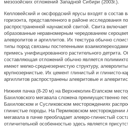
мезозойских отложений Западной Сибири (2003г.).
Келловейский и оксфордский ярусы входят в состав в
горизонта, представленного в районе исследования п
распространенной наунакской свитой. Свита включает 
образованные неравномерным чередованием сероцвет
алевролитов и аргиллитов. Их текстура обычно слоис
типы пород связаны постепенными взаимопереходами
примесь унифицированного растительного детрита. 
составляющая отложений обычно является полимикто
имеют мелко-среднезернистую структуру, алевролиты
крупнозернистые. Их цемент глинистый и глинисто-к
аргиллитов распространены алевритовые и алевритис
Нижняя пачка (8-20 м) на Верхнеколик-Егапском мест
Бахиловского мегавала сложена преимущественно пес
Бахиловском и Сусликовском месторождениях распр
глинистые породы. На Пермяковском месторождении 
мегавала в пачке преобладает алевро-глинистый сост
отличительной особенностью здесь является присутс