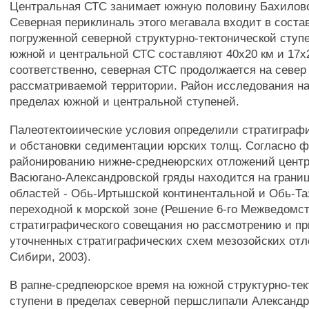
Центральная СТС занимает южную половину Бахиловс
Северная периклиналь этого мегавала входит в соста
погруженной северной структурно-тектонической ступ
южной и центральной СТС составляют 40x20 км и 17x
соответственно, северная СТС продолжается на север
рассматриваемой территории. Район исследования на
пределах южной и центральной ступеней.
Палеотектоиические условия определили стратиграф
и обстановки седиментации юрских толщ. Согласно
районированию нижне-среднеюрских отложений центр
Васюгано-Александровской гряды находится на гран
областей - Обь-Иртышской континентальной и Обь-Та
переходной к морской зоне (Решение 6-го Межведомс
стратиграфического совещания но рассмотрению и п
уточненных стратиграфических схем мезозойских от
Сибири, 2003).
В рапне-средпеюрское время на южной структурно-те
ступени в пределах северной першслипали Александр