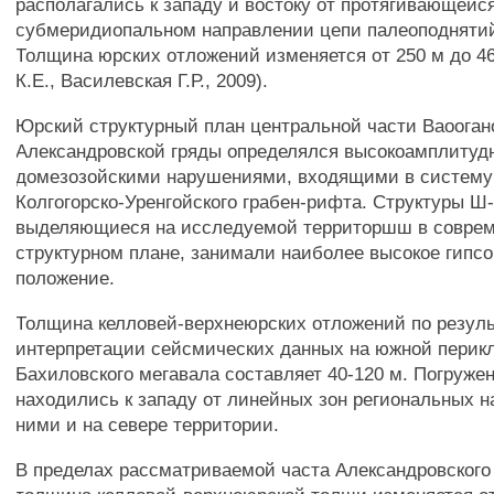
располагались к западу и востоку от протягивающейс
субмеридиопальном направлении цепи палеоподнятий 
Толщина юрских отложений изменяется от 250 м до 4
К.Е., Василевская Г.Р., 2009).
Юрский структурный план центральной части Ваооган
Александровской гряды определялся высокоамплиту
домезозойскими нарушениями, входящими в систему
Колгогорско-Уренгойского грабен-рифта. Структуры Ш-
выделяющиеся на исследуемой территоршш в совре
структурном плане, занимали наиболее высокое гипс
положение.
Толщина келловей-верхнеюрских отложений по резул
интерпретации сейсмических данных на южной перик
Бахиловского мегавала составляет 40-120 м. Погруже
находились к западу от линейных зон региональных 
ними и на севере территории.
В пределах рассматриваемой часта Александровского