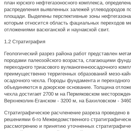
план юрского нефтегазоносного комплекса, определен
распределения выявленных залежей углеводородов по
площади. Выделены перспективные зоны нефтегазонак
которым относится область фациальных переходов м
отложениями васюганской и наунакской свит.
1.2 Стратиграфия
Геологический разрез района работ представлен ме
породами палеозойского возраста, слагающими фунд
переходного триасового вулканогенноосадочного комп
преимущественно терригенных образований мезо-кайн
осадочного чехла. Породы фундамента и переходного
объединяются в доюрское основание. Толщина отлож
чехла достигает 2700 м на Пермяковском месторожден
Верхнеколик-Еганском - 3200 м, на Бахиловском - 3460
Стратиграфическое расчленение разреза проведено в 
решениями 6-го Межведомственного стратиграфическ
рассмотрению и принятию уточненных стратиграфиче