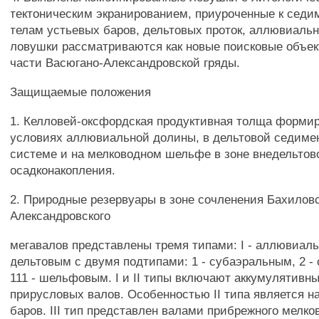
тектоническим экранированием, приуроченные к сед
телам устьевых баров, дельтовых проток, аллювиальн
ловушки рассматриваются как новые поисковые объек
части Васюгано-Александровской гряды.
Защищаемые положения
1. Келловей-оксфордская продуктивная толща форми
условиях аллювиальной долины, в дельтовой седиме
системе и на мелководном шельфе в зоне внедельтов
осадконакопления.
2. Природные резервуары в зоне сочленения Бахиловс
Александровского
мегавалов представлены тремя типами: I - аллювиаль
дельтовым с двумя подтипами: 1 - субаэральным, 2 -
111 - шельфовым. I и II типы включают аккумулятивны
прирусловых валов. Особенностью II типа является 
баров. III тип представлен валами прибрежного мелко