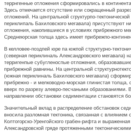
террнгенные отложения сформировались в континент
Здесь отмечается отсутствие или сокращенный разре
отложений. На центральной сгруктурпо-тектонической
периклипаль Бахиловского мегавала) присутствуют 
отложения, накопившиеся в условиях прибрежного ме
Среднеюрская толща здесь имеет прибрежпо-контине
В келловее-поздпей юре па южпой структурно-тектони
(северная периклиналь Александровского мегавала) н
терригенпые субугленоспые отложения, образовавшие
прибрежной равнины. На центральной структурнотект
(южная периклиналь Бахиловского мегавала) сформи
прибрежно - и мелководно-морская глинистая толща,
вверх по разрезу алевро-песчаными образованиями. 
направлении обстановки седиментации становятся б
Значительный вклад в распределение обстановок се
вносила разломная тектоника, связанная с влиянием 
Колтогорско-Уренгойского грабен-рифта и выраженная
Александровской гряде протяженными тектоническим