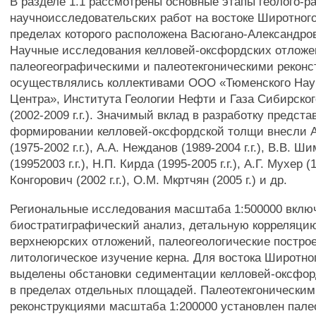
В разделе 1.1 рассмотрены основные этапы геолого-р
научноисследовательских работ на востоке Широтного
пределах которого расположена Васюгано-Александров
Научные исследования келловей-оксфордских отложе
палеогеографическими и палеотекгоническими реконс
осуществлялись коллективами ООО «Тюменского Нау
Центра», Института Геологии Нефти и Газа Сибирско
(2002-2009 г.г.). Значимый вклад в разработку предст
формировании келловей-оксфордской толщи внесли А
(1975-2002 г.г.), A.A. Нежданов (1989-2004 г.г.), В.В. Ш
(19952003 г.г.), Н.П. Кирда (1995-2005 г.г.), А.Г. Мухер (1
Конгорович (2002 г.г.), О.М. Мкртчян (2005 г.) и др.
Региональные исследования масштаба 1:500000 вклю
биостратиграфический анализ, детальную корреляцию
верхнеюрских отложений, палеогеологические постро
литологическое изучение керна. Для востока Широтно
выделены обстановки седиментации келловей-оксфор
в пределах отдельных площадей. Палеотекгонически
реконструкциями масштаба 1:200000 установлен пале