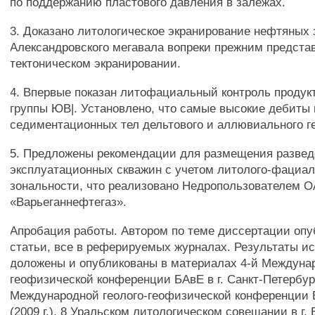
по поддержанию пластового давления в залежах.
3. Доказано литологическое экранирование нефтяных
Александровского мегавала вопреки прежним предста
тектоническом экранировании.
4. Впервые показан литофациальный контроль продук
группы ЮВ|. Установлено, что самые высокие дебиты
седиментационных тел дельтового и аллювиального г
5. Предложены рекомендации для размещения развед
эксплуатационных скважин с учетом литолого-фациа
зональности, что реализовано Недропользователем 
«Варьеганнефтегаз».
Апробация работы. Автором по теме диссертации опу
статьи, все в реферируемых журналах. Результаты и
доложены и опубликованы в материалах 4-й Междунар
геофизической конференции БАвЕ в г. Санкт-Петербурге
Международной геолого-геофизической конференции 
(2009 г.), 8 Уральском литологическом совещании в г.