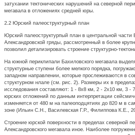
затухании тектонических нарушений на северной пери
мегавала в отложениях средней юры.
2.2 Юрский палеоструктурный план
Юрский палеоструктурпый план в центральной части 
Александровской гряды, рассмотренный в более круп
позволил детализировать строение структурно-тектон
На южной периклипали Бахиловского мегавала выдел
структурные ступени более мелкого порядка, погружа
западном направлении, которые прослеживаются в с
структурном нлале (см. рис. 2). Размеры их в предел
исследования составляют: 1 - 8x8 км, 2 - 2x10 км, 3 -
юрских отложений по данным интерпретации сейсмич
изменяется от 480 м на палеоподцятиях до 820 м в с
зоне (Ильин С.Н., Василевская Г.Р., Филиппова К.Е., 2
Строение юрской поверхности в пределах северной п
Александровского мегавала иное. Наиболее погружен