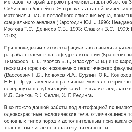
методов, который широко применяется для объектов З
Сибирского бассейна. Это результаты сейсмических 
материалы ГИС и послойного описания керна, примен
фациального анализа (Карогодин Ю.Н., 1996; Нежданов
Изотова Т.С., Денисов С.Б., 1993; Славкин B.C., 1999;
2003).
При проведении литолого-фациального анализа учте
разрабатываемые на кафедре литологии (Крашенинник
Тимофеев П.П., Фролов В.Т., Япаскурт О.В.) и на кафе
геохимии горючих ископаемых геологического факуль
(Вассоевич Н.Б., Конюхов И.А., Бурлин Ю.К., Конюхо
Е.Е.). Представления о различных моделях терриген
почерпнуты из публикаций зарубежных исследователей
И.Б. Сингха, Р.К, Селли, X. Г. Рединга.
В контексте данной работы под литофацией понимаю
одновозрастные геологические тела, отличающиеся 
основных типов пород и дополнительным признакам с
толщ в том числе по характеру цикличности.