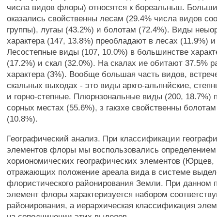
числа видов флоры) относятся к бореальньш. Больши
оказались свойственны лесам (29.4% числа видов с
группы), лугаы (43.2%) и болотам (72.4%). Виды неыо
характера (147, 13.8%) преобладают в лесах (11.9%) и 
Лесостепные виды (107, 10.0%) в большинстве характ
(17.2%) и скал (32.0%). На скалах ие обитают 37.5% р
характера (3%). Вообще большая часть видов, встреч
скальных выходах - это виды аркго-альпнйские, степ
и горно-степные. Плюрнзональные виды (200, 18.7%) 
сорных местах (55.6%), з гакзхе свойственны болотам
(10.8%).
Географический анализ. При классификации географ
элементов флоры мы воспользовались определение
хориономических географических элементов (Юрцев, 
отражающих положение ареала вида в системе выдел
флористического районирования Земли. При данном 
элемент флоры характеризуется набором соответств
районирования, а иерархическая классификация элем
на соподчинении этих выделов.