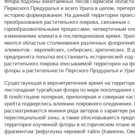
Флора подзоны юкнотаёжных лесов Пермской области,
Пермского Предуралья и всего Урала в целом, претер
историю формирования. На данной территории прои
преобразования растительного покрова, связанные с
горообразовательными процессами, четвертичным ол
изменениями климата в послеледниковое время. Урал
явился областью столкновения различных флорогене
элементов - европейских, сибирских, арктических. В 
предпринята попытка восстановить исторический хо
растительного покрова описываемой территории на ф
флоры а растительности Пергского Прздуралья и Урал
Существующая в верхнетретичное время на территор
листопадная тургайская флора по мере похолодания 
В плейстоцене полярная, приполярная и северная час
хребта подверглись влиянию покровного оледенения.
рассматриваются мнения ряда авторов о характере р
перигляциальной зоны, а также обосновывается предп
территория изученной флоры в историческом плане я
фрагментом 'рефугиума черневой тайги (Камелнн, Ов