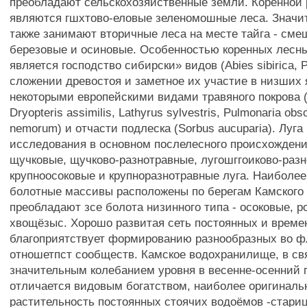
преобладают сельскохозяйственные земли. Коренной
являются гшхтово-еловые зеленомошные леса. Знач
также занимают вторичные леса на месте тайга - сме
березовые и осиновые. Особенностью коренных лес
является господство сибирски» видов (Abies sibirica, P
сложении древостоя и заметное их участие в низших 
некоторыми европейскими видами травяного покрова (A
Dryopteris assimilis, Lathyrus sylvestris, Pulmonaria obsc
nemorum) и отчасти подлеска (Sorbus aucuparia). Луга
исследования в основном послелесного происхожден
щучковые, щучково-разнотравные, лугошггоиково-разн
крупноосоковые и крупноразнотравные луга. Наиболее
болотные массивы расположены по берегам Камского
преобладают зсе болота низинного типа - осоковые, р
хвощёзыс. Хорошо развитая сеть постоянных и врем
благоприятствует формированию разнообразных во 
отношетпст сообществ. Камское водохранилище, в св
значительным колебанием уровня в весенне-осенний 
отличается видовым богатством, наиболее оригиналь
растительность постоянных стоячих водоёмов -стариц,