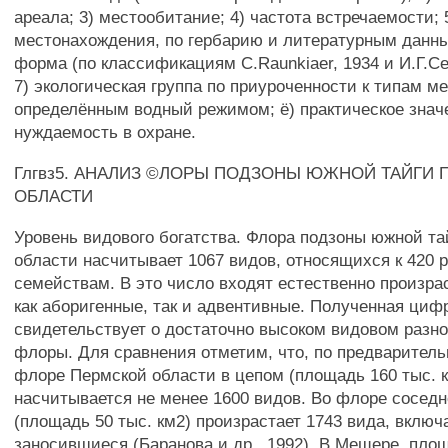
ареала; 3) местообитание; 4) частота встречаемости; 
местонахождения, по гербарию и литературным данны
форма (по классификациям C.Raunkiaer, 1934 и И.Г.Се
7) экологическая группа по приуроченности к типам м
определённым водный режимом; ё) практическое значе
нуждаемость в охране.
Глгвз5. АНАЛИЗ ©ЛОРЫ ПОДЗОНЫ ЮЖНОЙ ТАЙГИ
ОБЛАСТИ
Уровень видового богатства. Флора подзоны южной т
области насчитывает 1067 видов, относящихся к 420 
семействам. В это число входят естественно произр
как аборигенные, так и адвентивные. Полученная циф
свидетельствует о достаточно высоком видовом разн
флоры. Для сравнения отметим, что, по предварител
флоре Пермской области в цепом (площадь 160 тыс. 
насчитывается не менее 1600 видов. Во флоре сосед
(площадь 50 тыс. км2) произрастает 1743 вида, включ
заносившиеся (Баранова и др., 1992). В Мещере, пло