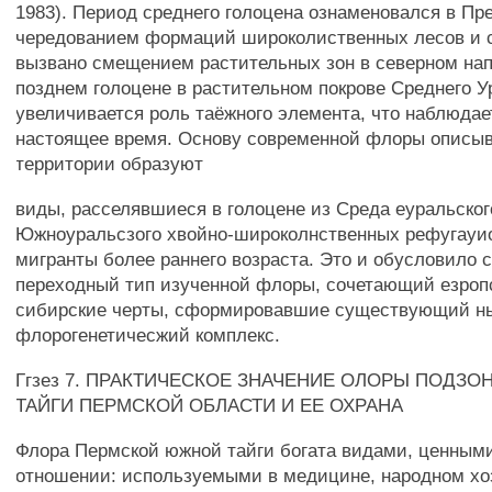
1983). Период среднего голоцена ознаменовался в Пр
чередованием формаций широколиственных лесов и с
вызвано смещением растительных зон в северном на
позднем голоцене в растительном покрове Среднего У
увеличивается роль таёжного элемента, что наблюдае
настоящее время. Основу современной флоры описы
территории образуют
виды, расселявшиеся в голоцене из Среда еуральског
Южноуральсзого хвойно-широколнственных рефугауио
мигранты более раннего возраста. Это и обусловило 
переходный тип изученной флоры, сочетающий езроп
сибирские черты, сформировавшие существующий н
флорогенетичесжий комплекс.
Ггзез 7. ПРАКТИЧЕСКОЕ ЗНАЧЕНИЕ ОЛОРЫ ПОДЗ
ТАЙГИ ПЕРМСКОЙ ОБЛАСТИ И ЕЕ ОХРАНА
Флора Пермской южной тайги богата видами, ценным
отношении: используемыми в медицине, народном хо