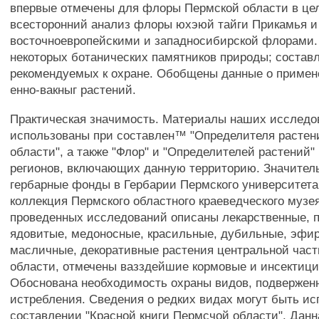
впервые отмечены для флоры Пермской области в це
всесторонний анализ флоры юхэюй тайги Прикамья и 
восточноевропейскими и западносибирской флорами.
некоторых ботанических памятников природы; составл
рекомендуемых к охране. Обобщены данные о примен
енно-вакныг растений.
Практическая значимость. Материалы наших исследо
использованы при составлен™ "Определителя растен
области", а также "Флор" и "Определителей растений
регионов, включающих данную территорию. Значител
гербарные фонды в Гербарии Пермского университета
коллекция Пермского областного краеведческого музея
проведенных исследований описаны лекарственные, 
ядовитые, медоносные, красильные, дубильные, эфир
масличные, декоративные растения центральной час
области, отмечены вазздейшие кормовые и инсектици
Обоснована необходимость охраны видов, подвержен
истребления. Сведения о редких видах могут быть и
составлении "Красной книги Пермсчой области". Данн