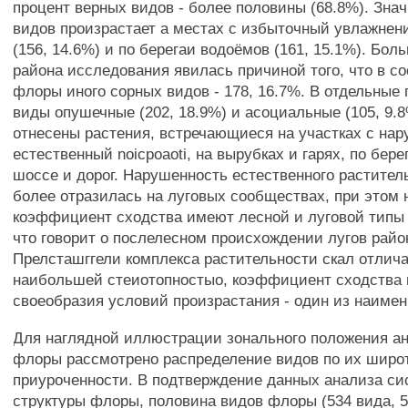
процент верных видов - более половины (68.8%). Зна
видов произрастает а местах с избыточный увлажнени
(156, 14.6%) и по берегаи водоёмов (161, 15.1%). Бо
района исследования явилась причиной того, что в с
флоры иного сорных видов - 178, 16.7%. В отдельные
виды опушечные (202, 18.9%) и асоциальные (105, 9.
отнесены растения, встречающиеся на участках с на
естественный noicpoaoti, на вырубках и гарях, по бер
шоссе и дорог. Нарушенность естественного растител
более отразилась на луговых сообществах, при этом
коэффициент сходства имеют лесной и луговой типы 
что говорит о послелесном происхождении лугов рай
Прелсташггели комплекса растительности скал отлич
наибольшей стеиотопностыо, коэффициент сходства 
своеобразия условий произрастания - один из наиме
Для наглядной иллюстрации зонального положения а
флоры рассмотрено распределение видов по их широ
приуроченности. В подтверждение данных анализа си
структуры флоры, половина видов флоры (534 вида, 