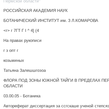
Пермской области"
РОССИЙСКАЯ АКАДЕМИЯ НАУК
БОТАНИЧЕСКИЙ ИНСТИТУТ им. 3 Л.КОМАРОВА
<г> г 7ГТ Г I ^ 4] (4
На правах рукописи
г з опт г
козьминых
Татьяна Залешшгозоа
ФЛОРА ПОД ЗОНЫ ЮЖНОЙ ТАЙГИ В ПРЕДЕЛАХ ПЕ
ОБЛАСТИ
03.00.05 - Ботаника
Автореферат диссертация за ссгскаше ученой степсяз