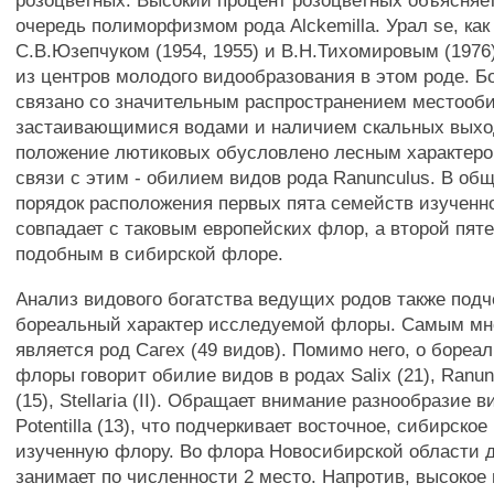
розоцветных. Высокий процент розоцветных объясняе
очередь полиморфизмом рода Alckemilla. Урал se, как
С.В.Юзепчуком (1954, 1955) и В.Н.Тихомировым (1976
из центров молодого видообразования в этом роде. Б
связано со значительным распространением местооб
застаивающимися водами и наличием скальных выхо
положение лютиковых обусловлено лесным характер
связи с этим - обилием видов рода Ranunculus. В об
порядок расположения первых пята семейств изучен
совпадает с таковым европейских флор, а второй пяте
подобным в сибирской флоре.
Анализ видового богатства ведущих родов также подч
бореальный характер исследуемой флоры. Самым м
является род Сагех (49 видов). Помимо него, о бореа
флоры говорит обилие видов в родах Salix (21), Ranunc
(15), Stellaria (II). Обращает внимание разнообразие 
Potentilla (13), что подчеркивает восточное, сибирско
изученную флору. Во флора Новосибирской области 
занимает по численности 2 место. Напротив, высокое