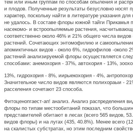
тем или иным группам по способам опыления и распр
и плодов. Полученные результаты безусловно носят 
характер, поскольку найти в литературе указания для
не удалось. В составе флоры южной тайги Прикамья 
насекомо- и встроопыляемые растения, насчитывающ
соответственно около 46% и 21% общего числа видов
растений. Сочетающих энтомофилию и самоопыление 
апомиктичных видов - около 6%, гидрофилов -около 2
растений анализируемой флоры осуществляется сл
способами: анемохория - 37%, автохория - 13%, зоохо
13%, гидрохория - 8%, иирыекохория - 4%, антропохор
Значительное число видов являются полихораыи - 21
расселения сочетают 23 способа.
Фитоценопгаест-ап! анализ. Анализ распределения ви
флоры по типам местообитаний показал, что большин
представителей обитают в лесах (всего 565 видов, 5
видов флоры) и на лугах (435, 40.8%). Менее всего (1
на скалистых субстратах, но этим последним свойст