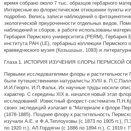
время собрано около 7 тыс. образцов гербарного мате
Интересные во флористическом отношении пункты из
подробно. Велись записи наблюдений о фнтоценотнче
экологической приуроченности отдельных видов. Пом
наблюдений и сборов, в работе использованы матери
Гербария Пермского университета (PERM), Гербария 
института РАН (LE), гербарныз коллекции Пермского 
краеведческого музея (Козьшшых, 1093) и литературн
Глаза 1. ИСТОРИЯ ИЗУЧЕНИЯ ©ЛОРЫ ПЕРМСКОЙ 
Первыми исследователями флоры и растительности 
были путешественники-натуралисты XVIII в. П.С.Палл
И.И.Георгн, И.П.Фальк. Их научные труды носили опи
характер. С середины XIX в. начался новый этап фло
исследований. Известный флорист-систематик П.Н.К
своих экспедиций излагает в "Материале к флоре Пер
(1878-1885). Позднее флору к растительность Пермсх
изучали А.Е. и Ф.А.Теплоуховы (с 1873 по 1905 гг.), П
по 1920 гг.), АЛ.Гордягнн (с 1886 по 1894 гг.). С 1919 г