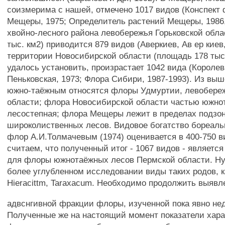
соизмерима с нашей, отмечено 1017 видов (Конспект
Мещеры, 1975; Определитель растений Мещеры, 1986,
хвойно-лесного района левобережья Горьковской обла
тыс. км2) приводится 879 видов (Аверкиев, Ав ер киев,
территории Новосибирской области (площадь 178 тыс.
удалось установить, произрастает 1042 вида (Королев
Пеньковская, 1973; Флора Сибири, 1987-1993). Из выш
южно-таёжным относятся флоры Удмуртии, левобереж
области; флора Новосибирской области частью южно
лесостепная; флора Мещеры лежит в пределах подзо
широколиственных лесов. Видовое богатство бореаль
флор А.И.Толмачевым (1974) оценивается в 400-750 в
считаем, что полученный итог - 1067 видов - являетс
для флоры южнотаёжных лесов Пермской области. Н
более углубленном исследовании виды таких родов, ка
Hieracittm, Taraxacum. Необходимо продолжить выявл
адвснгивной фракции флоры, изученной пока явно не
Полученные же на настоящий момент показатели хар