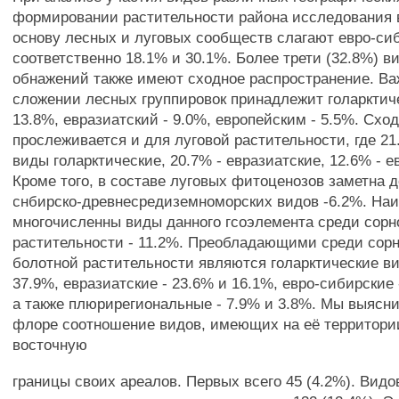
формировании растительности района исследования 
основу лесных и луговых сообществ слагают евро-си
соответственно 18.1% и 30.1%. Более трети (32.8%) в
обнажений также имеют сходное распространение. Ва
сложении лесных группировок принадлежит голарктич
13.8%, евразиатский - 9.0%, европейским - 5.5%. Схо
прослеживается и для луговой растительности, где 2
виды голарктические, 20.7% - евразиатские, 12.6% - е
Кроме того, в составе луговых фитоценозов заметна д
снбирско-древнесредиземноморских видов -6.2%. На
многочисленны виды данного гсоэлемента среди сорн
растительности - 11.2%. Преобладающими среди сорн
болотной растительности являются голарктические ви
37.9%, евразиатские - 23.6% и 16.1%, евро-сибирские 
а также плюрирегиональные - 7.9% и 3.8%. Мы выясни
флоре соотношение видов, имеющих на её территори
восточную
границы своих ареалов. Первых всего 45 (4.2%). Видо