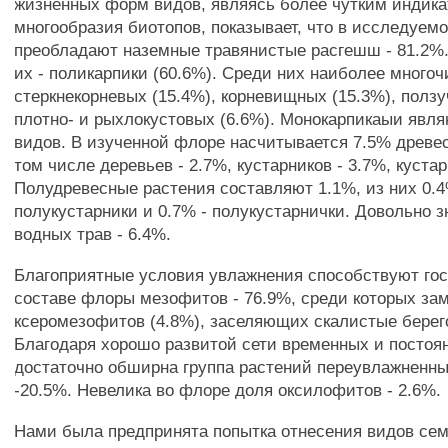
жизненных форм видов, являясь более чутким индик
многообразия биотопов, показывает, что в исследуем
преобладают наземные травянистые расгешш - 81.2%
их - поликарпики (60.6%). Среди них наиболее много
стеркнекорневых (15.4%), корневищных (15.3%), ползу
плотно- и рыхлокустовых (6.6%). Монокарпикаыи явл
видов. В изученной флоре насчитывается 7.5% древе
том числе деревьев - 2.7%, кустарников - 3.7%, куста
Полудревесные растения составляют 1.1%, из них 0.4
полукустарники и 0.7% - полукустарнички. Довольно 
водных трав - 6.4%.
Благоприятные условия увлажнения способствуют гос
составе флоры мезофитов - 76.9%, среди которых за
ксеромезофитов (4.8%), заселяющих скалистые берег
Благодаря хорошо развитой сети временных и постоя
достаточно обширна группа растений переувлажненны
-20.5%. Невелика во флоре доля оксилофитов - 2.6%.
Нами была предпринята попытка отнесения видов се