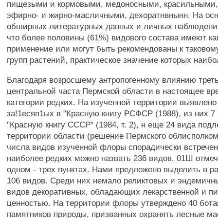
пищезыми и кормовыми, медоносными, красильными
эфирно- и жирно-масличными, дехоратнвнынн. На ос
обширных литературных данных и личных наблюдени
что более половины (61%) видового состава имеют ка
применение или могут быть рекомендованы к таковом
групп растений, практическое значение которых наибо
Благодаря возросшему антропогенному влиянию треть
центральной часта Пермской области в настоящее вр
категории редких. На изученной территории выявлено
за!1есяп1ых в "Красную книгу РСФСР (1988), из них 7
"Красную книгу СССР" (1984, т. 2), н еще 24 вида под
территории области (решение Пермского облисполкома 
числа видов изученной флоры спорадически встречен
наиболее редких можно назвать 236 видов, 01Ш отме
одном - трех пунктах. Нами предложено выделить в р
106 видов. Среди них немало реликтовых и эндемичн
видов декоративных, обладающих лекарственной и п
ценностью. На территории флоры утверждено 40 бота
памятников природы, призванных охранять лесные ма