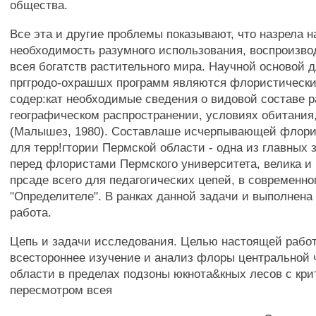
общества.
Все эта и другие проблемы показывают, что назрела 
необходимость разумного использования, воспроизво
всея богатств растительного мира. Научной основой 
прггродо-охрашшх программ являются флористически
содер:кат необходимые сведения о видовой составе р
географическом распространении, условиях обитания
(Малышез, 1980). Составлаше исчерпывающей флори
для терр!гтории Пермской области - одна из главных 
перед флористами Пермского университета, велика и 
прсаде всего для педагогических цепей, в современн
"Определителе". В ранках данной задачи и выполнена
работа.
Цепь и задачи исследования. Целью настоящей рабо
всестороннее изучение и анализ флоры центральной 
области в пределах подзоны юкнота&кных лесов с кр
пересмотром всея