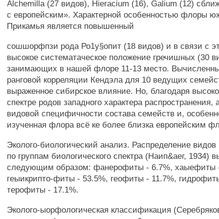
Alchemilla (27 видов), Hieracium (16), Galium (12) сб
с европейским». Характерной особенностью флоры ю
Прикамья является повышенный
сошшорфпзи рода Ро1у§опит (18 видов) и в связи с э
высокое систематаческое положение гречишных (30 в
занимающих в нашей флоре 11-13 место. Вычисленн
ранговой корреляции Кендэла для 10 ведущих семейс
выраженное сибирское влияние. Но, благодаря высок
спектре родов западного характера распространения, а
видовой специфичности состава семейств и, особенн
изученная флора всё ке более близка европейским ф
Эколого-биологический анализ. Распределение видов
по группам биологического спектра (Наип&аег, 1934) 
следующим образом: фанерофиты - 6.7%, хаыефиты -
геыикрипто-фиты - 53.5%, геофиты - 11.7%, гидрофиты
терофиты - 17.1%.
Эколого-ыорфологическая классификация (Серебряков