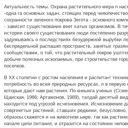
Актуальность темы. Охрана растительного мира п на
-одна га основных задач, стоящих перед чеяопечество
сохранности зеленого покрова Зегота - основного ко
- зависит существование веет хатых организмов. В те
истории своего существования люди постепенно разр
задумываясь о последствиях безудержной вырубки ле
беспредельной распашкп пространств, занятых тразя
сообществами, о той, что растительный покров ушггго
добыче полезных ископаемых, при строительстве горо
поселков.
В XX столетии с ростом населения и распита«! техни
потребность во всея природных ресурсах, п в первую 
которые дают нам растения. По кнеынга ученых (Ссме
Щаиская, 1986; Артамонов, 1989), талдай десятый в
находится под угрозой исчезновения. Исчезновение д
совргиегтых растений, ставших редкими, безусловно
образоы скажется и на животном ыкре, так как растен
начале цепи питания, и отразится на состоянии челов