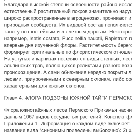
Благодаря высокой степени освоенности района иссл
естественный растительный покров значительно нару
широко распространенные в агроценозах, проникают и
природных сообществ. Их видовой состав пополняетс
заносу по шоссейным и л слезным дорогам. Некоторы
например, Isatis costata, Puccinellia hauptii, Rapistru
впервые дня изученной флоры. Растительность бере
формирует оригинальные по флористическом отноше
На уступах и карнизах поселяются виды степных, лес
альпинских трав, являющихся реликтами разного возр
происхозщения. А сами обнажения нередко покрыты 
лесами, приуроченными к северным склонам, либо с
характерными для южных склонов.
Глав» 4. ФЛОРА ПОДЗОНЫ ЮЖНОЙ ТАЙГИ ПЕРМСК
Флора южнотаёжных лесов Пермского Прикамья насч
данным 1067 видов сосудистых растений. Конспект ф
Приложении 1. Информация о каждом виде включает: 
название вида (синонимы приведены выборочно); 2) х