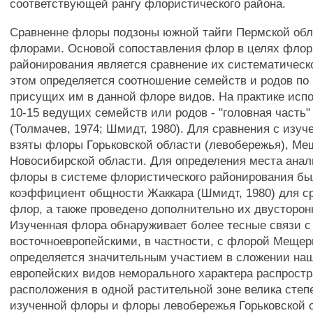
соответствующей рангу флористического района.
Сравненне флоры подзоны южной тайги Пермской обл
флорами. Основой сопоставления флор в целях флор
районирования является сравнение их систематическ
этом определяется соотношение семейств и родов по
присущих им в данной флоре видов. На практике исп
10-15 ведущих семейств или родов - "головная часть"
(Толмачев, 1974; Шмидт, 1980). Для сравнения с изу
взяты флоры Горьковской области (левобережья), Ме
Новосибирской области. Для определения места ана
флоры в системе флористического районирования б
коэффициент общности Жаккара (Шмидт, 1980) для 
флор, а также проведено дополнительно их двусторон
Изученная флора обнаруживает более тесные связи 
восточноевропейскими, в частности, с флорой Мещер
определяется значительным участием в сложении н
европейских видов неморального характера распростр
расположения в одной растительной зоне велика степ
изученной флоры и флоры левобережья Горьковской 