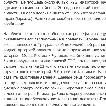
области. Её площадь около 40 тыс. кы2, на которой р
административных районов. Это одна из наиболее ос
области. Облесашосгь исняетса от 30е/« (л^зобергза
(правобережье). Развито автомобильное, неяезнодор
сообщение.
На облике несгоостн и особенностях рельефа исслед
сказывается его расположение в пределах Верхне-Каы
возвышенности и Приуральской всхолмлённой равни
водной лртсрисй оляегсл р. Кама с притоками, наибо
которых - Обва, Косьва и Чусовая. На Кше шше устья 
была сооружена плотина Капской ГЭС, поднявшая уро
районе плотины на 21 и, что значительно повлияло на
окрухсающнх территорий. В бассейнах Косьвы и Чус
развиты карстовые явления. Данные ре:ш прорезают н
толщу известняков и гипсов древнеперыссого возраст
диезную поверхность по речныы береган в виде скал 
в десятки негров. Климат района флоры yuepesmo-ко
влаго- и теплообеспечеиность растений достатота-П
дерново-подзолистые тяяедосугдиннстые почвы.