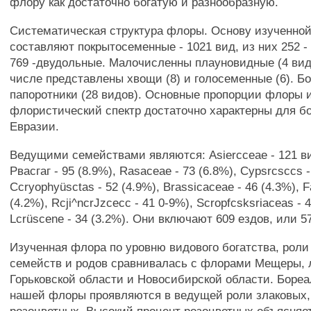
флору как достаточно богатую и разнообразную.
Систематическая структура флоры. Основу изученно
составляют покрытосеменные - 1021 вид, из них 252 
769 -двудольные. Малочисленны плауновидные (4 вид
числе представлены хвощи (8) и голосеменные (6). Б
папоротники (28 видов). Основные пропорции флоры 
флористический спектр достаточно характерны для 
Евразии.
Ведущими семействами являются: Asiercceae - 121 ви
Рвасгаг - 95 (8.9%), Rasaceae - 73 (6.8%), Cypsrcsccs -
Ccryophyüsctas - 52 (4.9%), Brassicaceae - 46 (4.3%), 
(4.2%), Rcji^ncrJzcecc - 41 0-9%), Scropfcsksriaceas - 4
Lcrüscene - 34 (3.2%). Они включают 609 ездов, или 
Изученная флора по уровню видового богатства, рол
семейств и родов сравнивалась с флорами Мещеры, 
Горьковской области и Новосибирской области. Боре
нашей флоры проявляются в ведущей роли злаковых,