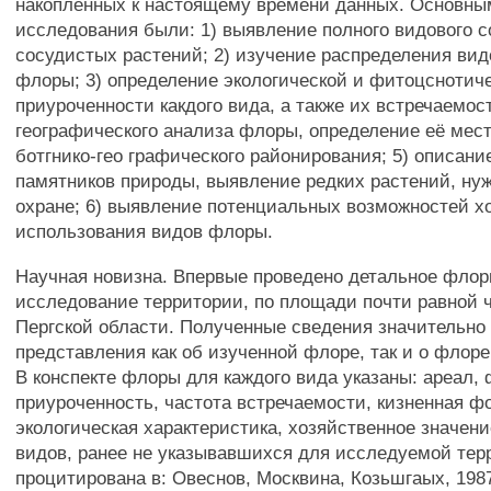
накопленных к настоящему времени данных. Основн
исследования были: 1) выявление полного видового с
сосудистых растений; 2) изучение распределения вид
флоры; 3) определение экологической и фитоцснотич
приуроченности какдого вида, а также их встречаемос
географического анализа флоры, определение её мес
ботгнико-гео графического районирования; 5) описани
памятников природы, выявление редких растений, н
охране; 6) выявление потенциальных возможностей х
использования видов флоры.
Научная новизна. Впервые проведено детальное флор
исследование территории, по площади почти равной 
Пергской области. Полученные сведения значительно
представления как об изученной флоре, так и о флоре
В конспекте флоры для каждого вида указаны: ареал,
приуроченность, частота встречаемости, кизненная ф
экологическая характеристика, хозяйственное значен
видов, ранее не указывавшихся для исследуемой тер
процитирована в: Овеснов, Москвина, Козьшгаых, 1987