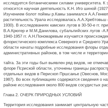
исследуется ботаническими силами университета. К 
относится научная деятельность К.Н. Иго шиной (1927,
Изучением болот поймы р.Камы занимался А.А.Генкель
растительность Урала исследовалась А.А.Хребтовьш (
1930). В исследованиях камских лугов в 30-50-е гг. п
В.А.Крюгер и М.М.Данилова, субальпийских лугов -А.
1940-1957 гг. А.Н.Пономаревым изучается происхожде
флористического комплекса Северного и Среднего Урал
области начаты подробные исследования флоры отд
административных районов, в том числе и территори
тайга. За эти годы был выявлен ряд видов, не отмеча
флоре Псриской области, уточнены границы распрост
отдельных видов в Перископ Пршсаиье (Овеснов, Мо
1987). Во всех публикациях содержатся сведения о н
районе исследования около 800 видов сосудистых ра
Глава 2. ОЧЕРК ПРИРОДНЫХ УСЛОВИЙ
Территория исследования занмиает центральную час