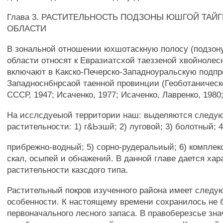
Глава 3. РАСТИТЕЛЬНОСТЬ ПОДЗОНЫ ЮШГОЙ ТАЙ
ОБЛАСТИ
В зональной отношении юхшотаскную полосу (подзон
области относят к Евразиатсхой таеззеной хвойнолесн
включают в Какско-Печерско-Западноуральскую подп
Западноснбнрсаой таенной провинции (Геоботаническ
СССР, 1947; Исаченко, 1977; Исаченко, Лавренко, 1980;
На исслсдуеыой территории наш: выделяются следу
растительности: 1) г&Ьэшй; 2) луговой; 3) болотный; 
прибрежно-водный; 5) сорно-рудеральиый; 6) комплек
скал, осыпей и обнажений. В данной главе дается хар
растительности казсдого типа.
Растительный покров изученного района имеет след
особенности. К настоящему времени сохранилось не 
первоначального лесного запаса. В правоберезсье зн