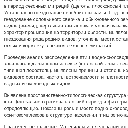
в период сезонных миграций (щеголь, плосконосый пл
Установлено гнездование серебристой чайки. Подтве
гнездование соловьиного сверчка и обыкновенного ре
видов (змееяд, вертлявая камышевка и черная казарка
характер пребывания на территории области. Выявле
гнездования ряда редких видов, уточнены места остан
отдых и кормёжку в период сезонных миграций.
Проведен анализ распределения птиц водно-околовод
зонально-подзональном аспекте (юг лесной зоны - сев
типичная лесостепь). Выявлены причины и степень и
видового состава, частоты встречаемости и плотност
водных и околоводных видов.
Выявлена пространственно-типологическая структура
юга Центрального региона в летний период и факторы
определяющие. Показаны роль и место водно-околов
оркитокомплексов в структуре населения птиц региона
Практическое значение. Материалы исследований мо