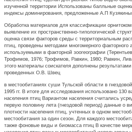
изученной территории Использованы балльные оценк
индексы доминирования, предложенные А.П Кузякиным
Обработка материалов для классификации орнитоком
выявление их пространственно-типологической структ
оценка связи факторов среды с территориальным ра
птиц, проведены методами многомерного факторного 
используемыми в факторной зоогеографии (Терентьев
Трофимов, 1976; Трофимов, Равкин, 1980; Равкин, Лив
этого материалы соискателя дополнены результатами 
проведенных О.В. Швец
в местообитаниях суши Тульской области в гнездовой
1995 гг. В итоге для исследования использовано 130 
населения птиц Вариантом населения считались усре
первую половину лета (гнездовой период) данные о в
плотности населения птиц, учтенных в одном местоо
местообитания за один сезон. Для каждого местооби
также фоновые виды и биомасса птиц В качестве мер