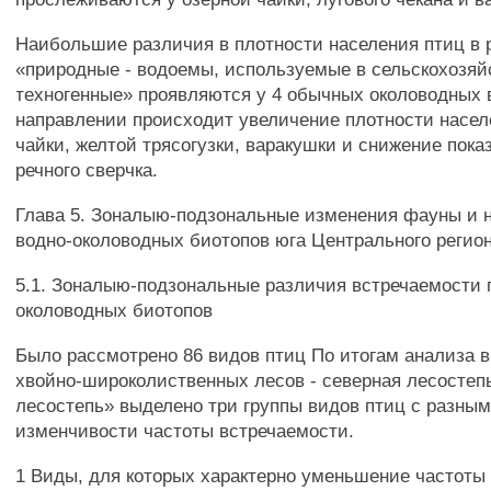
Наибольшие различия в плотности населения птиц в 
«природные - водоемы, используемые в сельскохозяй
техногенные» проявляются у 4 обычных околоводных 
направлении происходит увеличение плотности насел
чайки, желтой трясогузки, варакушки и снижение пока
речного сверчка.
Глава 5. Зоналыю-подзональные изменения фауны и 
водно-околоводных биотопов юга Центрального регио
5.1. Зоналыю-подзональные различия встречаемости 
околоводных биотопов
Было рассмотрено 86 видов птиц По итогам анализа в
хвойно-широколиственных лесов - северная лесостепь
лесостепь» выделено три группы видов птиц с разны
изменчивости частоты встречаемости.
1 Виды, для которых характерно уменьшение частоты