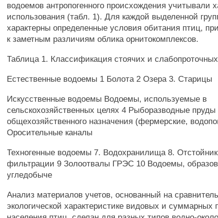
водоемов антропогенного происхождения учитывали х
использования (табл. 1). Для каждой выделенной гру
характерны определенные условия обитания птиц, пр
к заметным различиям облика орнитокомплексов.
Таблица 1. Классификация стоячих и слабопроточны
Естественные водоемы 1 Болота 2 Озера 3. Старицы
Искусственные водоемы Водоемы, используемые в
сельскохозяйственных целях 4 Рыборазводные пруды 
общехозяйственного назначения (фермерские, водопои
Оросительные каналы
Техногенные водоемы 7. Водохранилища 8. Отстойник
фильтрации 9 Золоотвалы ГРЭС 10 Водоемы, образо
угледобыче
Анализ материалов учетов, основанный на сравнител
экологической характеристике видовых и суммарных 
населения птиц, сделан для разных типов водно-окол