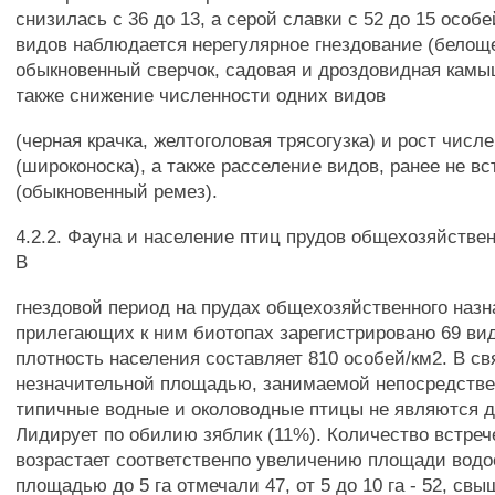
снизилась с 36 до 13, а серой славки с 52 до 15 особ
видов наблюдается нерегулярное гнездование (белоще
обыкновенный сверчок, садовая и дроздовидная камы
также снижение численности одних видов
(черная крачка, желтоголовая трясогузка) и рост числ
(широконоска), а также расселение видов, ранее не в
(обыкновенный ремез).
4.2.2. Фауна и население птиц прудов общехозяйствен
В
гнездовой период на прудах общехозяйственного назн
прилегающих к ним биотопах зарегистрировано 69 ви
плотность населения составляет 810 особей/км2. В св
незначительной площадью, занимаемой непосредств
типичные водные и околоводные птицы не являются 
Лидирует по обилию зяблик (11%). Количество встре
возрастает соответственпо увеличению площади водо
площадью до 5 га отмечали 47, от 5 до 10 га - 52, свыш