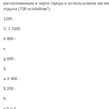
расположенным в черте города и используемом как м
отдыха (708 особей/км").
1200 -
У. 1 1000
8 800 -
к
g 600 -
§
а X 400 -
$ 200 -
К
о 5 о 4