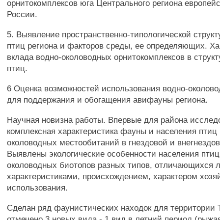
орнитокомплексов юга Центрального региона европейс
России.
5. Выявление пространственно-типологической струк
птиц региона и факторов среды, ее определяющих. Ха
вклада водно-околоводных орнитокомплексов в структ
птиц.
6 Оценка возможностей использования водно-околов
для поддержания и обогащения авифауны региона.
Научная новизна работы. Впервые для района исслед
комплексная характеристика фауны и населения птиц 
околоводных местообитаний в гнездовой и внегнездо
Выявлены экологические особенности населения птиц
околоводных биотопов разных типов, отличающихся
характеристиками, происхождением, характером хозя
использования.
Сделан ряд фаунистических находок для территории 
отмечено 3 новых вида - 1 вид в летний период (рыжа