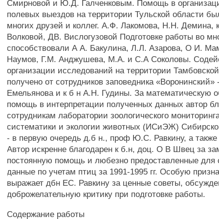
Смирновой и Ю.Д. Галченковым. Помощь в организац
полевых выездов на территории Тульской области бы
многих друзей и коллег. А.Ф. Лакомова, H.H. Демина, к
Волковой, ДВ. Вислогузовой Подготовке работы во мн
способствовали А А. Бакулина, Л.Л. Азарова, О И. Ма
Наумов, Г.М. Анджушева, М.А. и С.А Соколовы. Содей
организации исследований на территории Тамбовско
получено от сотрудников заповедника «Воронинский» -
Емельянова и к б н А.Н. Гудины. За математическую о
помощь в интерпретации полученных данных автор бл
сотрудникам лаборатории зоологического мониторинг
систематики и экологии животных (ИСиЭЖ) Сибирско
- в первую очередь д.б н., проф Ю.С. Равкину, а такж
Автор искренне благодарен к б.н, доц. О В Швец за за
постоянную помощь и любезно предоставленные для 
данные по учетам птиц за 1991-1995 гг. Особую призн
выражает дбн ЕС. Равкину за ценные советы, обсужде
доброжелательную критику при подготовке работы.
Содержание работы