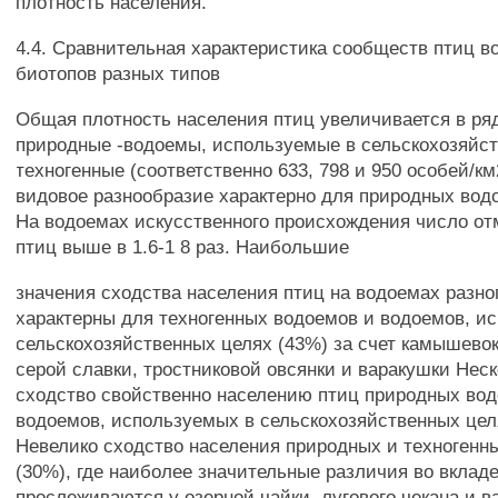
плотность населения.
4.4. Сравнительная характеристика сообществ птиц 
биотопов разных типов
Общая плотность населения птиц увеличивается в ря
природные -водоемы, используемые в сельскохозяйст
техногенные (соответственно 633, 798 и 950 особей/к
видовое разнообразие характерно для природных водо
На водоемах искусственного происхождения число о
птиц выше в 1.6-1 8 раз. Наибольшие
значения сходства населения птиц на водоемах разн
характерны для техногенных водоемов и водоемов, и
сельскохозяйственных целях (43%) за счет камышевок,
серой славки, тростниковой овсянки и варакушки Нес
сходство свойственно населению птиц природных во
водоемов, используемых в сельскохозяйственных цел
Невелико сходство населения природных и техногенн
(30%), где наиболее значительные различия во вклад
прослеживаются у озерной чайки, лугового чекана и 