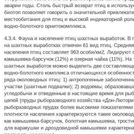
аварии годы. Столь быстрый возврат птиц в использ
биотоп позволяет говорить о значительной привлекат
местообитания для птиц и высокой индикаторной рол
водно-болотного орнитокомплекса.
4.3.4. Фауна и население птиц шахтных выработок. В 
на шахтных выработках отмечен 61 вид птиц. Средняя
населения птиц составляет 963 особи/км2. Лидируют
камышевка-барсучок (12%) и озерная чайка (11%). На
шахтных выработок можно выделить две составляю
водно-болотного комплекса отличающихся особеннос
ряда околоводных птиц: 1) антропогенные заболоченн
участки (шахтные подвалки); 2) водоемы, образовавш
угледобычи и отведенные в настоящие время для ры
целей (пруды рыборазводного хозяйства «Дон-Лютори
рыборазводных прудах более высокими показателями
плотности населения характеризуются такие околово
как камышевка-барсучок, болотная камышевка, тростни
для варакушки и дроздовидной камышевки характерн