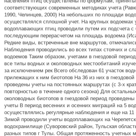
населения птиц осуществлены по формулам, приняты
соответствующих современных методиках учета (Равк
1990, Челинцев, 2000) На небольших по площади вод
осуществлялся сплошной учет. На крупных водоемах 
водоплавающих птиц проводили путем их подсчета с 
последующим перерасчетом на площадь водоема (Исак
Редкие виды, встреченные вне маршрутов, отмечалис
Наблюдения проводились во всех типах стоячих и с
водоемов Таким образом, учетами в гнездовой перио
все типы водных и околоводных местообитаний изуче
за исключением рек Всего обследован 61 участок вод
прилежащих к ним биотопов На 36 из них в гнездовой
проведены учеты на постоянных маршрутах (с 3-х кра
повторностью в течение одного сезона) Для остальны
околоводных биотопов в гнездовой период проведены 
учеты В период весенних и осенних миграций на 5 во
осуществлялись регулярные наблюдения и еще на 11 
Зимой проводили учеты водоплавающих на Черепетс
водохранилище (Суворовский район, Тульская област
разных типов г Тулы. Общая протяженность учетных 