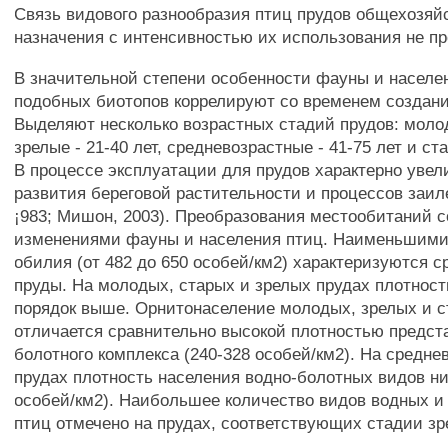
Связь видового разнообразия птиц прудов общехозяй
назначения с интенсивностью их использования не п
В значительной степени особенности фауны и населе
подобных биотопов коррелируют со временем создан
Выделяют несколько возрастных стадий прудов: молод
зрелые - 21-40 лет, средневозрастные - 41-75 лет и ста
В процессе эксплуатации для прудов характерно увел
развития береговой растительности и процессов заил
¡983; Мишон, 2003). Преобразования местообитаний 
изменениями фауны и населения птиц. Наименьшими
обилия (от 482 до 650 особей/км2) характеризуются 
пруды. На молодых, старых и зрелых прудах плотност
порядок выше. Орнитонаселение молодых, зрелых и с
отличается сравнительно высокой плотностью предст
болотного комплекса (240-328 особей/км2). На средне
прудах плотность населения водно-болотных видов ниж
особей/км2). Наибольшее количество видов водных и
птиц отмечено на прудах, соответствующих стадии зре