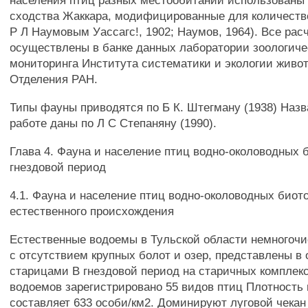
населения птиц разных местообитаний использован
сходства Жаккара, модифицированные для количеств
Р Л Наумовым Уассагс!, 1902; Наумов, 1964). Все рас
осуществлены в банке данных лаборатории зоологиче
мониторинга Института систематики и экологии живо
Отделения РАН.
Типы фауны приводятся по Б К. Штегману (1938) Назв
работе даны по Л С Степаняну (1990).
Глава 4. Фауна и население птиц водно-околоводных 
гнездовой период
4.1. Фауна и население птиц водно-околоводных биот
естественного происхождения
Естественные водоемы в Тульской области немногочи
с отсутствием крупных болот и озер, представлены в
старицами В гнездовой период на старичных комплекс
водоемов зарегистрировано 55 видов птиц Плотность
составляет 633 особи/км2. Доминируют луговой чекан