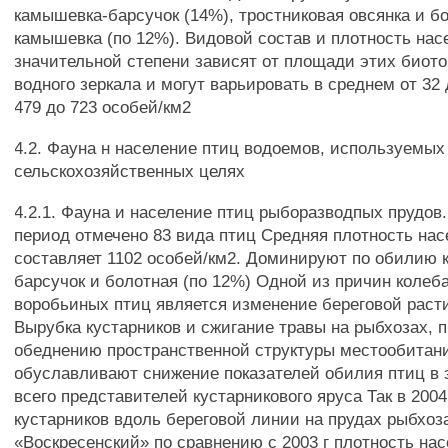
камышевка-барсучок (14%), тростниковая овсянка и б
камышевка (по 12%). Видовой состав и плотность нас
значительной степени зависят от площади этих биото
водного зеркала и могут варьировать в среднем от 32 
479 до 723 особей/км2
4.2. Фауна н население птиц водоемов, используемых
сельскохозяйственных целях
4.2.1. Фауна и население птиц рыборазводпых прудов.
период отмечено 83 вида птиц Средняя плотность на
составляет 1102 особей/км2. Доминируют по обилию 
барсучок и болотная (по 12%) Одной из причин колеб
воробьиных птиц является изменение береговой раст
Вырубка кустарников и сжигание травы на рыбхозах, 
обеднению пространственной структуры местообитан
обуславливают снижение показателей обилия птиц в 
всего представителей кустарникового яруса Так в 2004
кустарников вдоль береговой линии на прудах рыбхоз
«Воскресенский» по сравнению с 2003 г плотность на