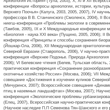
Археология История» (Тула, 2003), X, XI и XII Всерос
конференции «Вопросы археологии, истории, культур
Верхнего Поочья» (Калуга, 2003, 2005, 2007), IV науч
профессора В В. Станчинского (Смоленск, 2004), II В
ниегш-конференция «Проблемы экологии в современ
(Тамбов, 2005), IX и X Международные конференции 
«Биология - наука XXI века» (Пущино, 2005, 2006); II 
конференция «Принципы и способы сохранения биор
(Йошкар-Ола, 2006), XII Международная орнитологич
Северной Евразии (Ставрополь, 2006), V научно-практ
конференция «Верхнее Подонье. Природа Археология 
2006); VI Белевские чтения (Белев, Тульская область, 2
практическая конференция «Сохранение разнообрази
охотничье хозяйство России» (Москва, 2006); VII Ме
совещание «Достижения в изучении куликов Северно
(Мичуринск, 2007); Всероссийское совещание «Динам
птиц в наземных ландшафтах» (Москва, 2007); Научно
конференция «Экологические проблемы урбанизирова
(Елец, 2007), Всероссийская научно-практическая кон
(Научное наследие П.П Семенова Тян-Шанского и его 