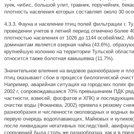
зуек, чибис, большой улит, травник, поручейник, бека
плотность населения которых составляет около 30 осо
4.3.3. Фауна и население птиц полей фильтрации г. Т
проведении учетов в летний период отмечено более 40
плотностью населения от 1026 до 1144 особей/км2. 
доминантам является озерная чайка (43.6%), образу
крупнейшую колонию на территории Тульской област
относится также болотная камышевка (11.7%).
Значительное влияние на видовое разнообразие и пл
птиц оказывают сбои в процессе биологической очис
Например, аварийная ситуация на городских полях ф
2002 г, сопровождавшаяся 70% превышением ПДК ряд
частности, взвесей, фосфатов и ХПК) и последующи
очистки воды (Фоканова, 2002) привела к резкому сн
разнообразия и численности околоводных и водных ви
первую очередь водоплавающих, Майковых и куликов)
после ликвидации негативных последствий, авифаун
сооружений была столь же разнообразна, как и в пре