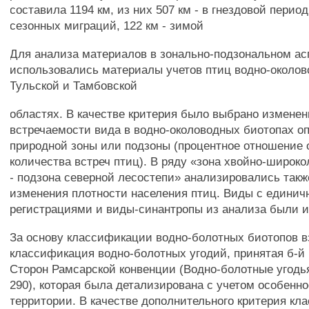
составила 1194 км, из них 507 км - в гнездовой период
сезонных миграций, 122 км - зимой
Для анализа материалов в зонально-подзональном ас
использовались материалы учетов птиц водно-околов
Тульской и Тамбовской
областях. В качестве критерия было выбрано изменен
встречаемости вида в водно-околоводных биотопах о
природной зоны или подзоны (процентное отношение 
количества встреч птиц). В ряду «зона хвойно-широк
- подзона северной лесостепи» анализировались так
изменения плотности населения птиц. Виды с едини
регистрациями и виды-синантропы из анализа были 
За основу классификации водно-болотных биотопов в
классификация водно-болотных угодий, принятая б-
Сторон Рамсарской конвенции (Водно-болотные угодья..
290), которая была детализирована с учетом особенн
территории. В качестве дополнительного критерия к