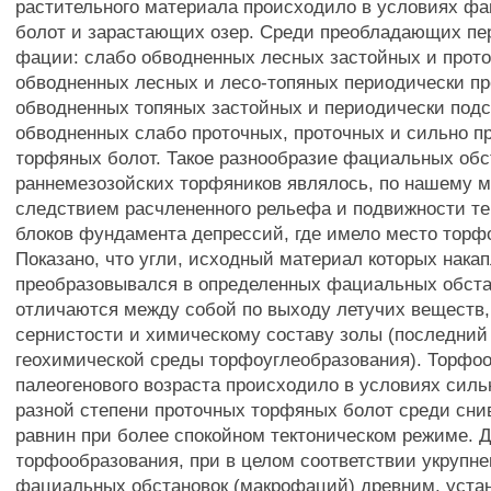
растительного материала происходило в условиях ф
болот и зарастающих озер. Среди преобладающих п
фации: слабо обводненных лесных застойных и прот
обводненных лесных и лесо-топяных периодически пр
обводненных топяных застойных и периодически под
обводненных слабо проточных, проточных и сильно п
торфяных болот. Такое разнообразие фациальных обс
раннемезозойских торфяников являлось, по нашему 
следствием расчлененного рельефа и подвижности те
блоков фундамента депрессий, где имело место торф
Показано, что угли, исходный материал которых нака
преобразовывался в определенных фациальных обста
отличаются между собой по выходу летучих веществ,
сернистости и химическому составу золы (последний 
геохимической среды торфоуглеобразования). Торфо
палеогенового возраста происходило в условиях силь
разной степени проточных торфяных болот среди сн
равнин при более спокойном тектоническом режиме. Д
торфообразования, при в целом соответствии укрупн
фациальных обстановок (макрофаций) древним, уста