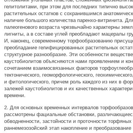
гелитолитами, при этом для последних типично высо
растительных остатков с сохранившимся анатомичес
наличие большого количества паренхо-витринита. Д
палеогенового возраста чрезвычайно характерны земл
лигниты, а в составе углей преобладают мацералы гр
И, наконец, современному торфообразованию присущ
преобладание гелифицированных растительных остат
структурное разнообразие. Эти особенности веществе
каустобиолитов объясняются нами проявлением и ко
сочетанием взаимосвязанных факторов торфоуглеобр
тектонического, геоморфологического, геохимического
и фитологического, причем роль каждого из них в фо
залежей каустобиолитов и их качественных характери
времени.
2. Для основных временных интервалов торфообразо
рассмотрены фациальные обстановки, различающиес
обводненности, застойности и проточности торфяных б
раннемезозойский этап накопление и преобразование