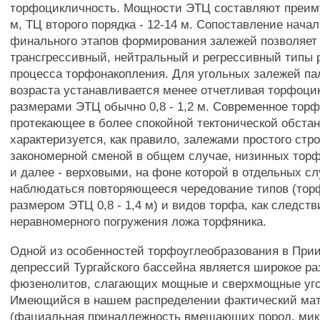
торфоцикличность. Мощности ЭТЦ составляют преим
м, ТЦ второго порядка - 12-14 м. Сопоставление начал
финального этапов формирования залежей позволяет
трансгрессивный, нейтральный и регрессивный типы 
процесса торфонакопления. Для угольных залежей па
возраста устанавливается менее отчетливая торфоци
размерами ЭТЦ обычно 0,8 - 1,2 м. Современное тор
протекающее в более спокойной тектонической обстан
характеризуется, как правило, залежами простого стр
закономерной сменой в общем случае, низинных тор
и далее - верховыми, на фоне которой в отдельных с
наблюдаться повторяющееся чередование типов (тор
размером ЭТЦ 0,8 - 1,4 м) и видов торфа, как следст
неравномерного погружения ложа торфяника.
Одной из особенностей торфоуглеобразования в При
депрессий Тургайского бассейна является широкое ра
фюзенолитов, слагающих мощные и сверхмощные уго
Имеющийся в нашем распределении фактический ма
(фациальная принадлежность вмещающих пород, мик