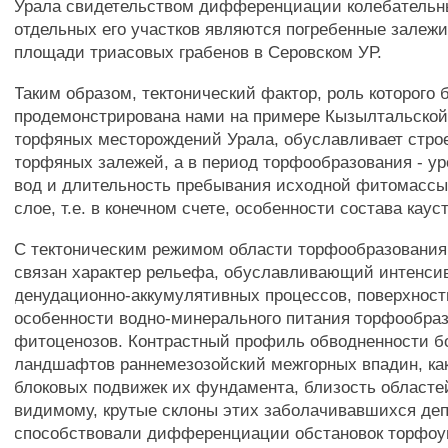
Урала свидетельством дифференциации колебатель
отдельных его участков являются погребенные залежи
площади триасовых грабенов в Серовском УР.
Таким образом, тектонический фактор, роль которого 
продемонстрирована нами на примере Кызылтальской
торфяных месторождений Урала, обуславливает стро
торфяных залежей, а в период торфообразования - ур
вод и длительность пребывания исходной фитомассы
слое, т.е. в конечном счете, особенности состава кау
С тектоническим режимом области торфообразования
связан характер рельефа, обуславливающий интенси
денудационно-аккумулятивных процессов, поверхностн
особенности водно-минерального питания торфообр
фитоценозов. Контрастный профиль обводненности б
ландшафтов раннемезозойский межгорных впадин, ка
блоковых подвижек их фундамента, близость областей
видимому, крутые склоны этих заболачивавшихся де
способствовали дифференциации обстановок торфоуг