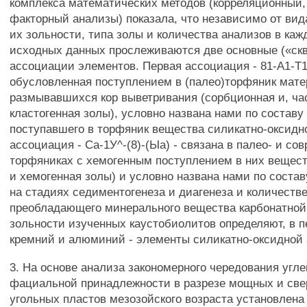
комплекса математических методов (корреляционный,
факторный анализы) показала, что независимо от вид
их зольности, типа золы и количества анализов в ка
исходных данных прослеживаются две основные («ск
ассоциации элементов. Первая ассоциация - 81-А1-Т1-
обусловленная поступлением в (палео)торфяник мат
размывавшихся кор выветривания (сорбционная и, ча
кластогенная золы), условно названа нами по составу
поступавшего в торфяник вещества силикатно-оксидн
ассоциация - Са-1У^-(8)-(Ыа) - связана в палео- и со
торфяниках с хемогенным поступлением в них вещест
и хемогенная золы) и условно названа нами по соста
на стадиях седиментогенеза и диагенеза и количеств
преобладающего минерального вещества карбонатной
зольности изученных каустобиолитов определяют, в п
кремний и алюминий - элементы силикатно-оксидной
3. На основе анализа закономерного чередования угле
фациальной принадлежности в разрезе мощных и св
угольных пластов мезозойского возраста установлена