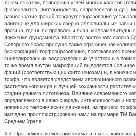
таким образом, появлению углей многих классов (гел
фюзенолитов, липтобиолитов, сапропелитов и др.). 
разнообразие фаций торфоуглеобразования устанавл
олигоцене для широких озерно-аллювиальных равнин 
прогиба, где были проявлены лишь малоамплитудные
движения фундамента. Квартеру восточного склона С
Северного Урала присуще также ограниченное количе
(макрофаций) торфообразования, протекавшего преи
снивелированных водораздельных участках и в пойма
то же время внутри макрофаций выделяется большое
фаций (соответствующих фитоценозам) и, в конечном
торфа, что является следствием эволюционного разв
растительного мира и лучшей сохранности растительн
стадии раннего литогенеза. Влияние современного ре
определяемого в свою очередь интенсивностью и на
новейших тектонических движений, на процесс торф
наглядно проиллюстрировано нами на примере ТМ Ва
Среднем Урале.
4.2. Прослежено изменение климата в мезо-кайнозое