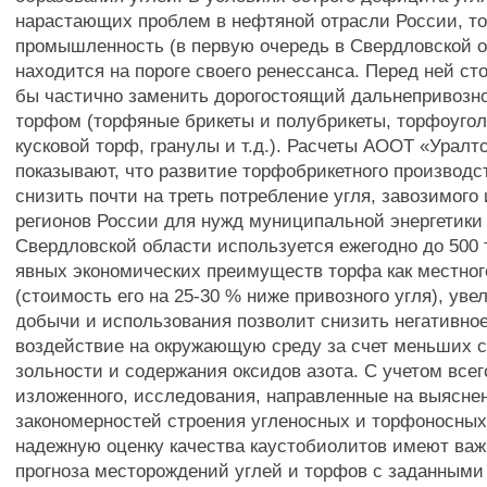
нарастающих проблем в нефтяной отрасли России, 
промышленность (в первую очередь в Свердловской о
находится на пороге своего ренессанса. Перед ней ст
бы частично заменить дорогостоящий дальнепривозн
торфом (торфяные брикеты и полубрикеты, торфоугол
кусковой торф, гранулы и т.д.). Расчеты АООТ «Урал
показывают, что развитие торфобрикетного производс
снизить почти на треть потребление угля, завозимого 
регионов России для нужд муниципальной энергетики (
Свердловской области используется ежегодно до 500 
явных экономических преимуществ торфа как местног
(стоимость его на 25-30 % ниже привозного угля), уве
добычи и использования позволит снизить негативное
воздействие на окружающую среду за счет меньших с
зольности и содержания оксидов азота. С учетом все
изложенного, исследования, направленные на выясне
закономерностей строения угленосных и торфоносных
надежную оценку качества каустобиолитов имеют важ
прогноза месторождений углей и торфов с заданными