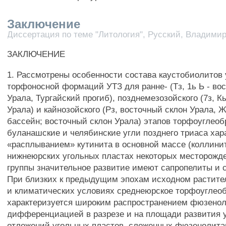
Заключение
Диссертация по теме "Литология", Русский, Владими
ЗАКЛЮЧЕНИЕ
1. Рассмотрены особенности состава каустобиолитов
торфоносной формаций УТЗ для ранне- (Тз, 1ь Ь - во
Урала, Тургайский прогиб), позднемезозойского (7з, К
Урала) и кайнозойского (Рз, восточный склон Урала, 
бассейн; восточный склон Урала) этапов торфоуглеобр
буланашские и челябинские угли позднего триаса ха
«расплыванием» кутинита в основной массе (коллинит
нижнеюрских угольных пластах некоторых месторожд
группы значительное развитие имеют сапропелиты и 
При близких к предыдущим эпохам исходном растит
и климатических условиях среднеюрское торфоуглео
характеризуется широким распространением фюзенол
дифференциацией в разрезе и на площади развития 
отложений угольных пластов, сложенных фюзенолита