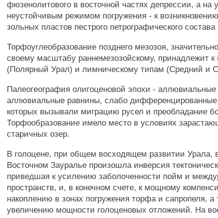
фюзенолитового в восточной частях депрессии, а на у
неустойчивым режимом погружения - к возникновен
зольных пластов пестрого петрографического состава
Торфоуглеобразование позднего мезозоя, значительн
своему масштабу раннемезозойскому, принадлежит к
(Полярный Урал) и лимническому типам (Средний и С
Палеогеография олигоценовой эпохи - аллювиальные 
аллювиальные равнины, слабо дифференцированные
которых вызывали миграцию русел и преобладание бо
Торфообразование имело место в условиях зарастаю
старичных озер.
В голоцене, при общем восходящем развитии Урала, 
Восточном Зауралье произошла инверсия тектоничес
приведшая к усилению заболоченности пойм и межд
пространств, и, в конечном счете, к мощному компен
накоплению в зонах погружения торфа и сапропеля, а
увеличению мощности голоценовых отложений. На во