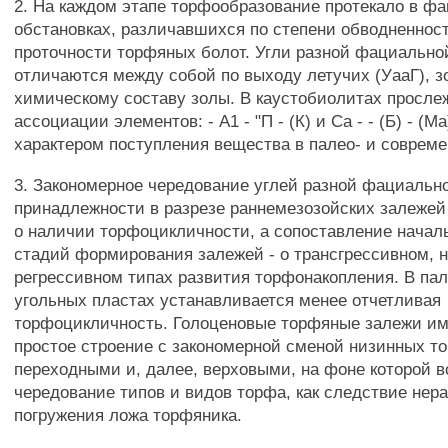
2. На каждом этапе торфообразование протекало в ф
обстановках, различавшихся по степени обводненност
проточности торфяных болот. Угли разной фациальн
отличаются между собой по выходу летучих (УааГ), зо
химическому составу золы. В каустобиолитах просле
ассоциации элементов: - А1 - "П - (К) и Са - - (Б) - (
характером поступления вещества в палео- и соврем
3. Закономерное чередование углей разной фациальн
принадлежности в разрезе раннемезозойских залежей
о наличии торфоцикличности, а сопоставление начал
стадий формирования залежей - о трансгрессивном, 
регрессивном типах развития торфонакопления. В па
угольных пластах устанавливается менее отчетливая
торфоцикличность. Голоценовые торфяные залежи и
простое строение с закономерной сменой низинных т
переходными и, далее, верховыми, на фоне которой в
чередование типов и видов торфа, как следствие нер
погружения ложа торфяника.