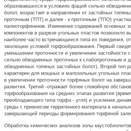
образовавшихся в условиях фаций сильно обводнен
болот, возрастает в направлении от застойных топяны
проточным (ТПТ) и далее - к проточным (ТПО) участк
палеоторфяников. Изменение содержаний основных 
компонентов в разрезе угольных пластов позволило в
наиболее часто встречающиеся типа их поведения, 
эволюцию условий торфообразования. Первый свидет
уменьшении проточности и увеличении застойности 
сильно обводненных проточных к слабопроточным и д
обводненных топяных застойных болот). Второй тип 
характерен для мощных и малозольных угольных пла
в увеличении проточности торфяных болот на завер
развития. Третий -отражает более спокойную обстано
торфообразования на средних этапах развития (врем
преобладающего типа торфа - угля) и усиление дина
среды с привносом терригенного материала в началь
завершающий периоды формирования торфяной зале
Обработка химических анализов золы каустобиолито