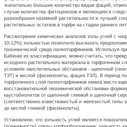
значительно большее количество видов фаций, отве
случае количеству фитоценозов и являющееся следс
разнообразия наземной растительности и лучшей сох
растительных остатков в торфе на стадии раннего лит
Рассмотрение химических анализов золы углей с «но
10-12%) зольностью позволило высказать предположе
геохимической среде палеоторфяников. Используя пр
Бабенко их классификацию, можно считать, что прев
исходного растительного материала в торфогенном с
условиях окислительных обстановок - щелочной (гел
ТЗТ) и кислой (фюзенолиты, фация ТЗЛ). В период п
торфогенного слоя палеоторфяников имела место ва
восстановительной геохимической обстановки форми
каустобиолитов от щелочной глеевой и щелочной сер
(соответственно известковистый и железистый типы з
до кислой глеевой (фюзенолиты).
Установлено, что зольность углей является показател
(подвижности) среды торфообразования: зольность к