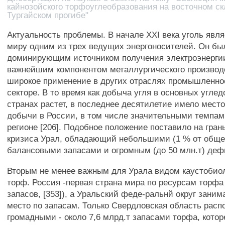
кайнозойского торфоуглеобразования на восточном ск
Тургайском прогибе"
Актуальность проблемы. В начале XXI века уголь явля
миру одним из трех ведущих энергоносителей. Он бы
доминирующим источником получения электроэнергии
важнейшим компонентом металлургического производ
широкое применение в других отраслях промышленно
секторе. В то время как добыча угля в основных угл
странах растет, в последнее десятилетие имело место
добычи в России, в том числе значительными темпам
регионе [206]. Подобное положение поставило на гран
кризиса Урал, обладающий небольшими (1 % от обще
балансовыми запасами и огромным (до 50 млн.т) дефи
Вторым не менее важным для Урала видом каустобио
торф. Россия -первая страна мира по ресурсам торф
запасов, [353]), а Уральский феде-ральнй округ заним
место по запасам. Только Свердловская область расп
громадными - около 7,6 млрд.т запасами торфа, кото