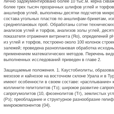
лично задокументировано более 10 тыс.м. керна сква
более трех тысяч прозрачных шлифов углей и торфов 
аншлифов углей, выполнены десятки подсчетов микр
состава угольных пластов по аншлифам-брикетам, из
среднеплановых проб. Обработаны сотни технических
анализов углей и торфов, анализов золы углей, десят
показателя отражения витринита (Яо), определений р
из углей и торфов, построено около 100 колонок стро
залежей; проведена разноплановая обработка исходн
применением математических методов. Перечень вид
выполненных исследований приведен в главе 2.
Защищаемые положения. 1. Каустобиолиты, образова
мезозое и кайнозое на восточном склоне Урала и в Ту
имеют особенности в своем составе: «расплывание» 
коллините гелитолитов (Тз); широкое развитие сапроп
сапрогумолитов (10, фюзенолитов (Тг), землистых угл
(Рз); преобладание и структурное разнообразие гел
микрокомпонентов (04).