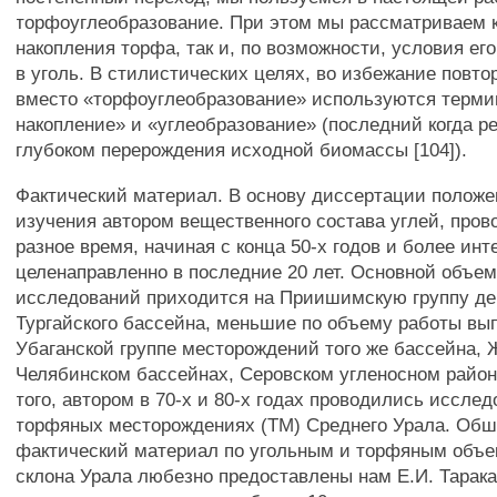
торфоуглеобразование. При этом мы рассматриваем к
накопления торфа, так и, по возможности, условия ег
в уголь. В стилистических целях, во избежание повто
вместо «торфоуглеобразование» используются терми
накопление» и «углеобразование» (последний когда ре
глубоком перерождения исходной биомассы [104]).
Фактический материал. В основу диссертации положе
изучения автором вещественного состава углей, про
разное время, начиная с конца 50-х годов и более инт
целенаправленно в последние 20 лет. Основной объем
исследований приходится на Приишимскую группу д
Тургайского бассейна, меньшие по объему работы вы
Убаганской группе месторождений того же бассейна,
Челябинском бассейнах, Серовском угленосном район
того, автором в 70-х и 80-х годах проводились исслед
торфяных месторождениях (ТМ) Среднего Урала. Об
фактический материал по угольным и торфяным объе
склона Урала любезно предоставлены нам Е.И. Тарак