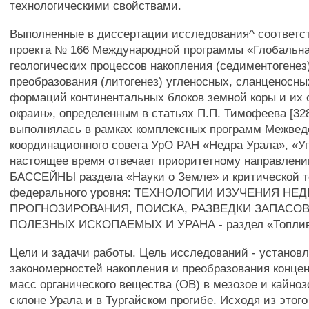
технологическими свойствами.
Выполненные в диссертации исследования^ соответс
проекта № 166 Международной программы «Глобальна
геологических процессов накопления (седиментогенез
преобразования (литогенез) угленосных, сланценосн
формаций континентальных блоков земной коры и их 
окраин», определенным в статьях П.П. Тимофеева [328,
выполнялась в рамках комплексных программ Межвед
координационного совета УрО РАН «Недра Урала», «Уг
настоящее время отвечает приоритетному направл
БАССЕЙНЫ раздела «Науки о Земле» и критической т
федерального уровня: ТЕХНОЛОГИИ ИЗУЧЕНИЯ НЕД
ПРОГНОЗИРОВАНИЯ, ПОИСКА, РАЗВЕДКИ ЗАПАСО
ПОЛЕЗНЫХ ИСКОПАЕМЫХ И УРАНА - раздел «Топливо 
Цели и задачи работы. Цель исследований - установ
закономерностей накопления и преобразования конце
масс органического вещества (ОВ) в мезозое и кайноз
склоне Урала и в Тургайском прогибе. Исходя из этог