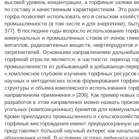
высокий уровень концентрации, а торфяные залежи в
по составу и качественным характеристикам. Это раз
торфа позволяет использовать его в сельском хозяйст
промышленности (в том числе и для энергетики), быту 
377]. В последние годы возросло использование торф
коммунальных и промышленных стоков от ионов тяже
металлов, радиоактивных веществ, нефтепродуктов и
загрязнителей. Основными направлениями дальнейше
торфяной отрасли являются, в частности: переход т
промышленности из добывающей в добывающе-пере
«.комплексное глубокое изучение торфяных ресурсов
научных и методических основ формирования торфян
структуры и объема комплексного использования тор
направлениям применения.» [206]. Как пример новых 
разработок в этом направлении можно назвать произв
угольных (композиционных) брикетов для коммунальн
Кроме прикладного промышленного и сельскохозяйств
торфяные месторождения имеют природоохранную це
представляют большой научный интерес как начальна
образования углей. В условиях острого дефицита угля