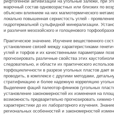
рифтогенной активизации на угольные залежи, при э
марочный состав одновозрастных или близких по возр
объяснен влиянием на них магмотермического метам
локально повышенная сернистость углей - проявление
гидротермальной сульфидной минерализации. Устан
и различия мезозойского и голоценового торфообразо
Практическое значение. Изучение вещественного сост
установление связей между характеристиками генети
углей и торфов и их качественными параметрами поз
прогнозировать различные свойства этих каустобиоли
следовательно, и области их практического использо
торфоцикличности в разрезе угольных пластов дает 
проводить, в комплексе с другими методами, детальн
стратификацию и более надежную корреляцию угольн
Выделение фаций палеотор-фяников (угольных пласт
установление закономерностей их изменения на площ
возможность предварительно прогнозировать химико-
характеристики до их лабораторного изучения. Знани
региональных особенностей и закономерностей изме