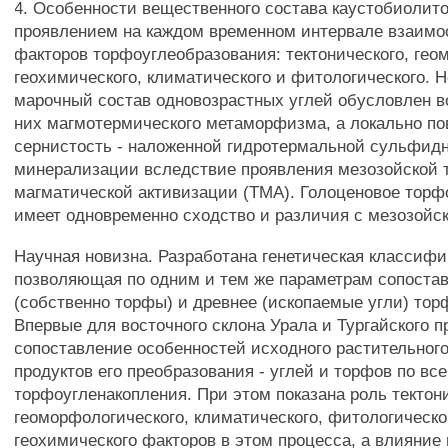
4. Особенности вещественного состава каустобиолит
проявлением на каждом временном интервале взаимо
факторов торфоуглеобразования: тектонического, гео
геохимического, климатического и фитологического. 
марочный состав одновозрастных углей обусловлен в
них магмотермического метаморфизма, а локально п
сернистость - наложенной гидротермальной сульфид
минерализации вследствие проявления мезозойской т
магматической активизации (ТМА). Голоценовое тор
имеет одновременно сходство и различия с мезозойс
Научная новизна. Разработана генетическая классифи
позволяющая по одним и тем же параметрам сопостав
(собственно торфы) и древнее (ископаемые угли) тор
Впервые для восточного склона Урала и Тургайского п
сопоставление особенностей исходного растительног
продуктов его преобразования - углей и торфов по вс
торфоугленакопления. При этом показана роль тектони
геоморфологического, климатического, фитологическо
геохимического факторов в этом процесса, а влияние 