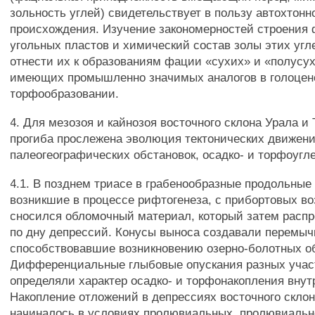
зольность углей) свидетельствует в пользу автохтонн
происхождения. Изучение закономерностей строения
угольных пластов и химический состав золы этих угл
отнести их к образованиям фации «сухих» и «полусух
имеющих промышленно значимых аналогов в голоце
торфообразовании.
4. Для мезозоя и кайнозоя восточного склона Урала и 
прогиба прослежена эволюция тектонических движени
палеогеографических обстановок, осадко- и торфоугл
4.1. В позднем триасе в грабенообразные продольные
возникшие в процессе рифтогенеза, с прибортовых в
сносился обломочный материал, который затем расп
по дну депрессий. Конусы выноса создавали перемыч
способствовавшие возникновению озерно-болотных об
Дифференциальные глыбовые опускания разных учас
определяли характер осадко- и торфонакопления внут
Накопление отложений в депрессиях восточного скло
начиналось в условиях пролювиальных, пролювиаль