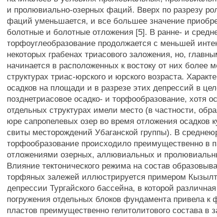
и пролювиально-озерных фаций. Вверх по разрезу ро
фаций уменьшается, и все большее значение приобре
болотные и болотные отложения [5]. В ранне- и сред
торфоуглеобразование продолжается с меньшей инте
некоторых грабенах триасового заложения, но, главны
начинается в расположенных к востоку от них более 
структурах триас-юрского и юрского возраста. Характ
осадков на площади и в разрезе этих депрессий в це
позднетриасовое осадко- и торфообразование, хотя ос
отдельных структурах имели место (в частности, обр
юре сапропелевых озер во время отложения осадков 
свиты месторождений Убаганской группы). В среднею
торфообразование происходило преимущественно в п
отложениями озерных, аллювиальных и пролювиальн
Влияние тектонического режима на состав образовыв
торфяных залежей иллюстрируется примером Кызылт
депрессии Тургайского бассейна, в которой различная
погружения отдельных блоков фундамента привела к
пластов преимущественно гелитолитового состава в з