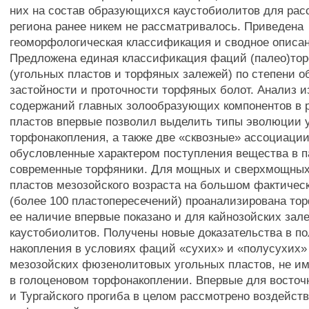
них на состав образующихся каустобиолитов для ра
региона ранее никем не рассматривалось. Приведена
геоморфологическая классификация и сводное описа
Предложена единая классификация фаций (палео)то
(угольных пластов и торфяных залежей) по степени о
застойности и проточности торфяных болот. Анализ 
содержаний главных золообразующих компонентов в 
пластов впервые позволил выделить типы эволюции 
торфонакопления, а также две «сквозные» ассоциаци
обусловленные характером поступления вещества в п
современные торфяники. Для мощных и сверхмощных
пластов мезозойского возраста на большом фактичес
(более 100 пластопересечений) проанализирована то
ее наличие впервые показано и для кайнозойских зал
каустобиолитов. Получены новые доказательства в по
накопления в условиях фаций «сухих» и «полусухих»
мезозойских фюзенолитовых угольных пластов, не и
в голоценовом торфонакоплении. Впервые для восточ
и Тургайского прогиба в целом рассмотрено воздейст