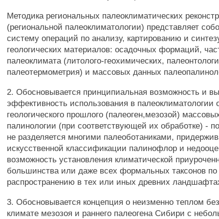
Методика региональных палеоклиматических реконст
(региональной палеоклиматологии) представляет соб
систему операций по анализу, картированию и синтезу
геологических материалов: осадочных формаций, час
палеоклимата (литолого-геохимических, палеонтологи
палеотермометрия) и массовых данных палеопалинол
2. Обосновывается принципиальная возможность и в
эффективность использования в палеоклиматологии 
геологического прошлого (палеоген,мезозой) массовы
палинологии (при соответствующей их обработке) - п
не разделяется многими палеоботаниками, придерж
искусственной классификации палинофлор и недооц
возможность установления климатической приурочен
большинства или даже всех формальных таксонов по
распространению в тех или иных древних ландшафта
3. Обосновывается концепция о неизменно теплом бе
климате мезозоя и раннего палеогена Сибири с неб