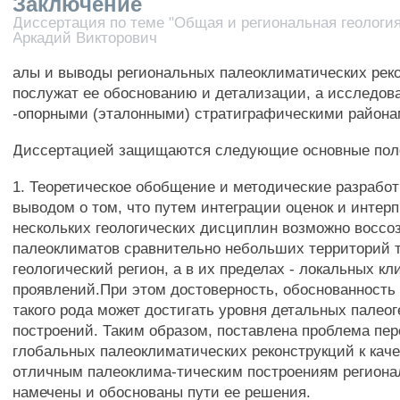
Заключение
Диссертация по теме "Общая и региональная геология"
Аркадий Викторович
алы и выводы региональных палеоклиматических рек
послужат ее обоснованию и детализации, а исследов
-опорными (эталонными) стратиграфическими района
Диссертацией защищаются следующие основные пол
1. Теоретическое обобщение и методические разработ
выводом о том, что путем интеграции оценок и интер
нескольких геологических дисциплин возможно воссо
палеоклиматов сравнительно небольших территорий 
геологический регион, а в их пределах - локальных к
проявлений.При этом достоверность, обоснованность
такого рода может достигать уровня детальных палео
построений. Таким образом, поставлена проблема пер
глобальных палеоклиматических реконструкций к кач
отличным палеоклима-тическим построениям региона
намечены и обоснованы пути ее решения.