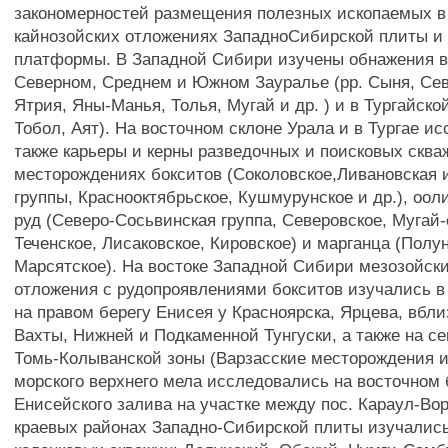
закономерностей размещения полезных ископаемых в
кайнозойских отложениях ЗападноСибирской плиты и
платформы. В Западной Сибири изучены обнажения 
Северном, Среднем и Южном Зауралье (рр. Сыня, Сев
Ятрия, Яны-Манья, Толья, Мугай и др. ) и в Тургайско
Тобол, Аят). На восточном склоне Урала и в Тургае и
также карьеры и керны разведочных и поисковых сква
месторождениях бокситов (Соколовское,Ливановская 
группы, Краснооктябрьское, Кушмурунское и др.), оо
руд (Северо-Сосьвинская группа, Северовское, Мугай-
Теченское, Лисаковское, Кировское) и марганца (Полу
Марсятское). На востоке Западной Сибири мезозойски
отложения с рудопроявлениями бокситов изучались в
на правом берегу Енисея у Красноярска, Ярцева, вбли
Вахты, Нижней и Подкаменной Тунгуски, а также на се
Томь-Колыванской зоны (Варзасские месторождения и
морского верхнего мела исследовались на восточном 
Енисейского залива на участке между пос. Караул-Во
краевых районах Западно-Сибирской плиты изучалис