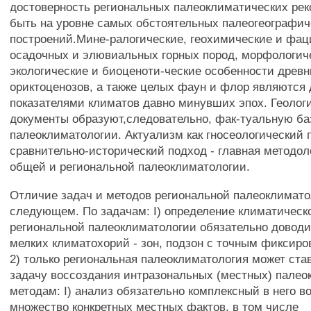
достоверность региональных палеоклиматических рек
быть на уровне самых обстоятельных палеогеографич
построений.Мине-ралогические, геохимические и фац
осадочных и элювиальных горных пород, морфологич
экологические и биоценоти-ческие особенности древн
ориктоценозов, а также целых фаун и флор являются
показателями климатов давно минувших эпох. Геолог
документы образуют,следовательно, фак-туальную ба
палеоклиматологии. Актуализм как гносеологический 
сравнительно-исторический подход - главная методол
общей и региональной палеоклиматологии.
Отличие задач и методов региональной палеоклимато
следующем. По задачам: I) определение климатическ
региональной палеоклиматологии обязательно доводи
мелких климатохорий - зон, подзон с точным фиксиро
2) только региональная палеоклиматология может ста
задачу воссоздания интразональных (местных) палео
методам: I) анализ обязательно комплексный в него в
множество конкретных местных фактов, в том числе