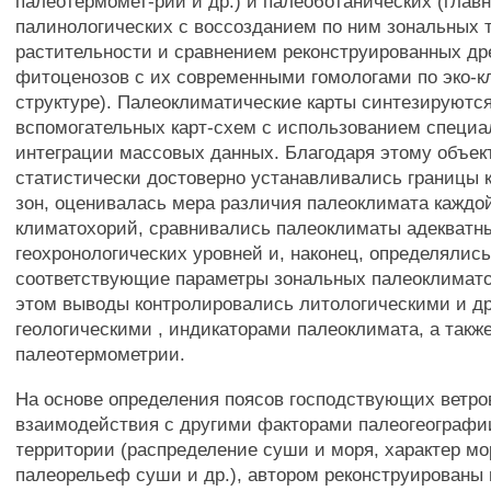
палеотермомет-рии и др.) и палеоботанических (гла
палинологических с воссозданием по ним зональных 
растительности и сравнением реконструированных др
фитоценозов с их современными гомологами по эко-
структуре). Палеоклиматические карты синтезируются
вспомогательных карт-схем с использованием специ
интеграции массовых данных. Благодаря этому объек
статистически достоверно устанавливались границы 
зон, оценивалась мера различия палеоклимата каждо
климатохорий, сравнивались палеоклиматы адекватн
геохронологических уровней и, наконец, определялис
соответствующие параметры зональных палеоклиматов
этом выводы контролировались литологическими и д
геологическими , индикаторами палеоклимата, а так
палеотермометрии.
На основе определения поясов господствующих ветро
взаимодействия с другими факторами палеогеограф
территории (распределение суши и моря, характер мо
палеорельеф суши и др.), автором реконструированы