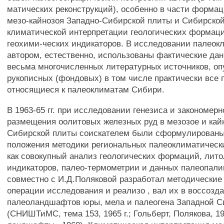
матических реконструкций), особенно в части формац
мезо-кайнозоя Западно-Сибирской плиты и Сибирско
климатической интерпретации геологических формаци
геохими-ческих индикаторов. В исследовании палео
автором, естественно, использованы фактические да
весьма многочисленных литературных источников, оп
рукописных (фондовых) в том числе практически все 
относящиеся к палеоклиматам Сибири.
В 1963-65 гг. при исследовании генезиса и закономер
размещения оолитовых железных руд в мезозое и кай
Сибирской плиты соискателем были сформулированы
положения методики региональных палеоклиматическ
как совокупный анализ геологических формаций, лито
индикаторов, палео-термометрии и данных палеопали
совместно с И.Д.Поляковой разработал методические
операции исследования и реализо , вал их в воссозд
палеоландшафтов юры, мела и палеогена Западной 
(СНИШТиМС, тема 153, 1965 г.; Гольберт, Полякова, 1