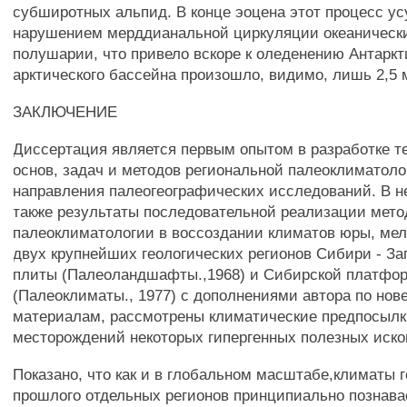
субширотных альпид. В конце эоцена этот процесс у
нарушением мерддианальной циркуляции океаническ
полушарии, что привело вскоре к оледенению Антарк
арктического бассейна произошло, видимо, лишь 2,5 м
ЗАКЛЮЧЕНИЕ
Диссертация является первым опытом в разработке т
основ, задач и методов региональной палеоклиматолог
направления палеогеографических исследований. В 
также результаты последовательной реализации мето
палеоклиматологии в воссоздании климатов юры, мел
двух крупнейших геологических регионов Сибири - З
плиты (Палеоландшафты.,1968) и Сибирской платфо
(Палеоклиматы., 1977) с дополнениями автора по но
материалам, рассмотрены климатические предпосылк
месторождений некоторых гипергенных полезных иск
Показано, что как и в глобальном масштабе,климаты г
прошлого отдельных регионов принципиально познава