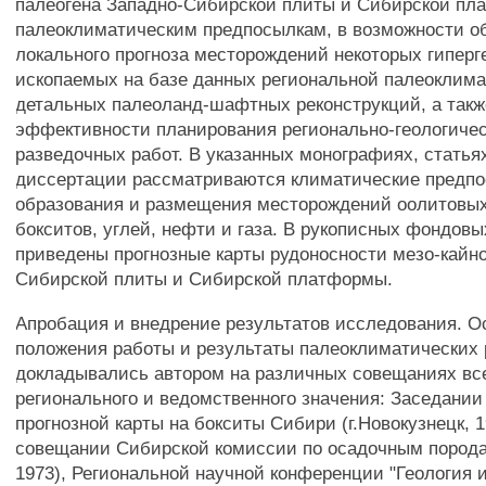
палеогена Западно-Сибирской плиты и Сибирской пл
палеоклиматическим предпосылкам, в возможности о
локального прогноза месторождений некоторых гипер
ископаемых на базе данных региональной палеоклима
детальных палеоланд-шафтных реконструкций, а так
эффективности планирования регионально-геологичес
разведочных работ. В указанных монографиях, статья
диссертации рассматриваются климатические предп
образования и размещения месторождений оолитовых
бокситов, углей, нефти и газа. В рукописных фондовы
приведены прогнозные карты рудоносности мезо-кайно
Сибирской плиты и Сибирской платформы.
Апробация и внедрение результатов исследования. 
положения работы и результаты палеоклиматических 
докладывались автором на различных совещаниях вс
регионального и ведомственного значения: Заседании
прогнозной карты на бокситы Сибири (г.Новокузнецк, 1
совещании Сибирской комиссии по осадочным порода
1973), Региональной научной конференции "Геология 