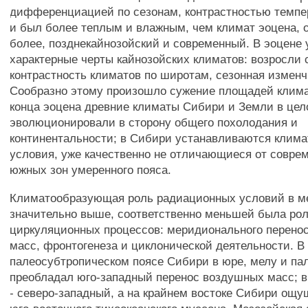
дифференциацией по сезонам, контрастностью темпе
и был более теплым и влажным, чем климат эоцена, о
более, позднекайнозойский и современный. В эоцене
характерные черты кайнозойских климатов: возросли 
контрастность климатов по широтам, сезонная изменч
Сообразно этому произошло сужение площадей клима
конца эоцена древние климаты Сибири и Земли в це
эволюционировали в сторону общего похолодания и
континентальности; в Сибири устанавливаются клима
условия, уже качественно не отличающиеся от совре
южных зон умеренного пояса.
Климатообразующая роль радиационных условий в м
значительно выше, соответственно меньшей была ро
циркуляционных процессов: меридионального перено
масс, фронтогенеза и циклонической деятельности. В
палеосубтропическом поясе Сибири в юре, мелу и па
преобладал юго-западный перенос воздушных масс; 
- северо-западный, а на крайнем востоке Сибири ощ