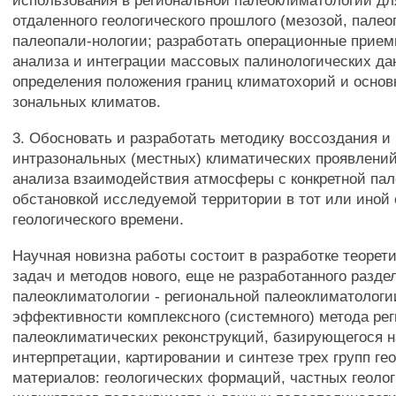
использования в региональной палеоклиматологии дл
отдаленного геологического прошлого (мезозой, палео
палеопали-нологии; разработать операционные прием
анализа и интеграции массовых палинологических да
определения положения границ климатохорий и основ
зональных климатов.
3. Обосновать и разработать методику воссоздания и
интразональных (местных) климатических проявлений
анализа взаимодействия атмосферы с конкретной па
обстановкой исследуемой территории в тот или иной 
геологического времени.
Научная новизна работы состоит в разработке теорети
задач и методов нового, еще не разработанного разде
палеоклиматологии - региональной палеоклиматологи
эффективности комплексного (системного) метода ре
палеоклиматических реконструкций, базирующегося н
интерпретации, картировании и синтезе трех групп ге
материалов: геологических формаций, частных геоло