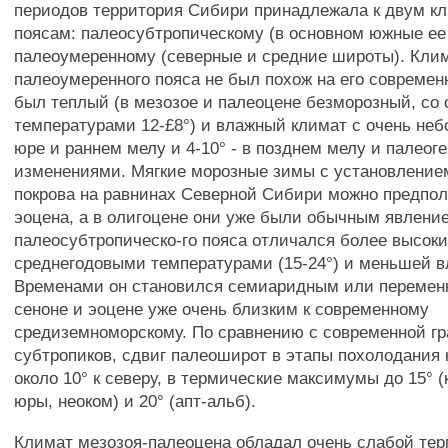
периодов территория Сибири принадлежала к двум к
поясам: палеосубтропическому (в основном южные ее
палеоумеренному (северные и средние широты). Кли
палеоумеренного пояса не был похож на его современ
был теплый (в мезозое и палеоцене безморозный, со
температурами 12-£8°) и влажный климат с очень неб
юре и раннем мелу и 4-10° - в позднем мелу и палеог
изменениями. Мягкие морозные зимы с установлением
покрова на равнинах Северной Сибири можно предпол
эоцена, а в олигоцене они уже были обычным явлени
палеосубтропическо-го пояса отличался более высок
среднегодовыми температурами (15-24°) и меньшей 
Временами он становился семиаридным или перемен
сеноне и эоцене уже очень близким к современному
средиземноморскому. По сравнению с современной г
субтропиков, сдвиг палеоширот в этапы похолодания
около 10° к северу, в термические максимумы до 15° 
юры, неоком) и 20° (апт-альб).
Климат мезозоя-палеоцена обладал очень слабой те