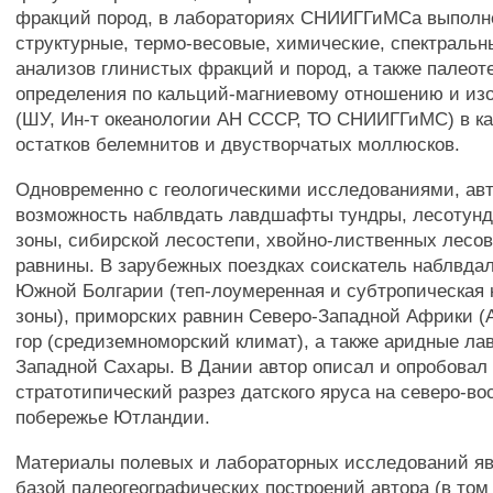
фракций пород, в лабораториях СНИИГГиМСа выполне
структурные, термо-весовые, химические, спектральн
анализов глинистых фракций и пород, а также палео
определения по кальций-магниевому отношению и из
(ШУ, Ин-т океанологии АН СССР, ТО СНИИГГиМС) в ка
остатков белемнитов и двустворчатых моллюсков.
Одновременно с геологическими исследованиями, ав
возможность наблвдать лавдшафты тундры, лесотунд
зоны, сибирской лесостепи, хвойно-лиственных лесо
равнины. В зарубежных поездках соискатель наблвд
Южной Болгарии (теп-лоумеренная и субтропическая
зоны), приморских равнин Северо-Западной Африки (
гор (средиземноморский климат), а также аридные л
Западной Сахары. В Дании автор описал и опробовал
стратотипический разрез датского яруса на северо-во
побережье Ютландии.
Материалы полевых и лабораторных исследований яв
базой палеогеографических построений автора (в том