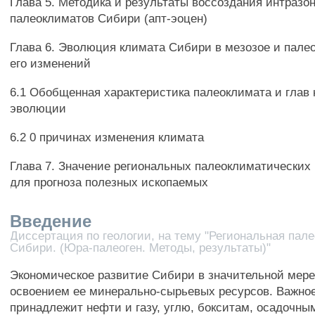
Глава 5. Методика и результаты воссоздания интразо
палеоклиматов Сибири (апт-эоцен)
Глава 6. Эволюция климата Сибири в мезозое и пале
его изменений
6.1 Обобщенная характеристика палеоклимата и глав 
эволюции
6.2 0 причинах изменения климата
Глава 7. Значение региональных палеоклиматических
для прогноза полезных ископаемых
Введение
Диссертация по геологии, на тему "Региональная пал
Сибири. (Юра-палеоген. Методы, результаты)"
Экономическое развитие Сибири в значительной мере
освоением ее минерально-сырьевых ресурсов. Важное
принадлежит нефти и газу, углю, бокситам, осадочн