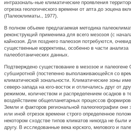
интразональ-ные климатические проявления террито
отрезка геологического времени от апта до эоцена вк
(Палеоклиматы., 1977).
В полном объеме предлагаемая методика палеоклима
реконструкций применима для всего мезозоя (с начал
кайнозоя. Для позднего палеозоя потребуются, очевид
существенные коррективы, особенно в части анализа
палеоботанических данных.
Подтверждено существование в мезозое и палеогене
субширотной (постепенно выполаживающейся со вре
климатической зональности. Климатические зоны име
северо-запада на юго-восток и отличались друг от др
режимом, количеством и распределением осадков в те
воздействием общепланетарных процессов формиров
Земли и факторов региональной палеогеографии они 
или иной отрезок времени строго определенное полож
некотором сходстве типов климатов никогда не были 
другу. В исследованные века юрского, мелового и пал