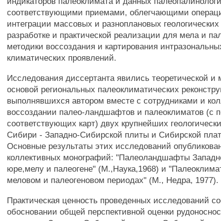
индикаторов палеоклимата и данных палеопалинологи
соответствующими приемами, облегчающими операц
интеграции массовых и разноплановых геологических 
разработке и практической реализации для мела и па
методики воссоздания и картирования интразональны
климатических проявлений.
Исследования диссертанта явились теоретической и 
основой региональных палеоклиматических реконстру
выполнявшихся автором вместе с сотрудниками и ко
воссоздании палео-ландшафтов и палеоклиматов (с 
соответствующих карт) двух крупнейших геологически
Сибири - Западно-Сибирской плиты и Сибирской пла
Основные результаты этих исследований опубликова
коллективных монографий: "Палеоландшафты Западн
юре,мелу и палеогене" (М.,Наука,1968) и "Палеоклим
меловом и палеогеновом периодах" (М., Недра, 1977).
Практическая ценность проведенных исследований со
обосновании общей перспективной оценки рудоноснос