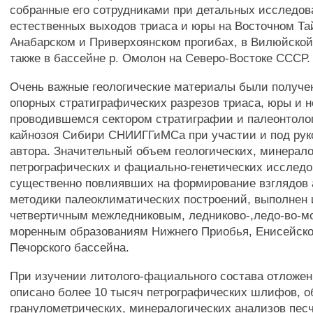
собранные его сотрудниками при детальных исследов
естественных выходов триаса и юры на Восточном Та
Анабарском и Приверхоянском прогибах, в Вилюйской
также в бассейне р. Омолон на Северо-Востоке СССР.
Очень важные геологические материалы были получе
опорных стратиграфических разрезов триаса, юры и 
проводившемся сектором стратиграфии и палеонтоло
кайнозоя Сибири СНИИГГиМСа при участии и под ру
автора. Значительный объем геологических, минерало
петрографических и фациально-генетических исследо
существенно повлиявших на формирование взглядов 
методики палеоклиматических построений, выполнен 
четвертичным межледниковым, ледниково-,ледо-во-м
моренным образованиям Нижнего Приобья, Енисейско
Печорского бассейна.
При изучении литолого-фациального состава отложе
описано более 10 тысяч петрографических шлифов, о
гранулометрических, минералогических анализов пес