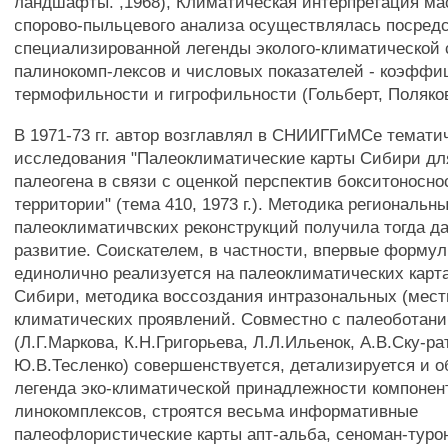
ландшафты. ,1968), Климатическая интерпретация м
спорово-пыльцевого анализа осуществлялась посред
специализированной легенды эколого-климатической 
палинокомп-лексов и числовых показателей - коэффи
термофильности и гигрофильности (Гольберт, Поляков
В 1971-73 гг. автор возглавлял в СНИИГГиМСе темати
исследования "Палеоклиматические карты Сибири дл
палеогена в связи с оценкой перспектив бокситоносно
территории" (тема 410, 1973 г.). Методика региональн
палеоклиматичвских реконструкций получила тогда 
развитие. Соискателем, в частности, впервые формул
единолично реализуется на палеоклиматических карт
Сибири, методика воссоздания интразональных (мест
климатических проявлений. Совместно с палеоботан
(Л.Г.Маркова, К.Н.Григорьева, Л.Л.Ильенок, А.В.Ску-ра
Ю.В.Тесленко) совершенствуется, детализируется и 
легенда эко-климатической принадлежности компонен
линокомплексов, строятся весьма информативные
палеофлористические карты апт-альба, сеноман-турон