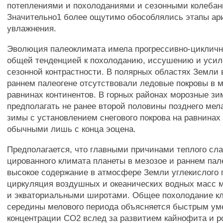
потеплениями и похолоданиями и сезонными колебан
Значительно1 более ощутимо обособлялись этапы ар
увлажнения.
Эволюция палеоклимата имела прогрессивно-цикличн
общей тенденцией к похолоданию, иссушению и уси
сезонной контрастности. В полярных областях Земли 
раннем палеогене отсутствовали ледовые покровы в м
равнинах континентов. В горных районах морозные з
предполагать не ранее второй половины позднего ме
зимы с установлением снегового покрова на равнинах
обычными лишь с конца эоцена.
Предполагается, что главными причинами теплого с
цированного климата планеты в мезозое и раннем па
высокое содержание в атмосфере Земли углекислого 
циркуляция воздушных и океанических водных масс
и экваториальными широтами. Общее похолодание к
середины мелового периода объясняется быстрым у
концентрации СО2 вслед за развитием кайнофита и р