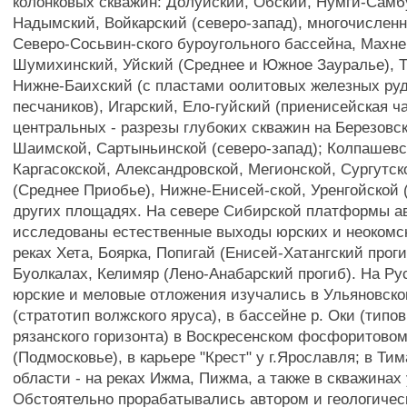
колонковых скважин: Долуиский, Обский, Нумги-Самбу
Надымский, Войкарский (северо-запад), многочислен
Северо-Сосьвин-ского буроугольного бассейна, Махне
Шумихинский, Уйский (Среднее и Южное Зауралье), Т
Нижне-Баихский (с пластами оолитовых железных руд
песчаников), Игарский, Ело-гуйский (приенисейская ча
центральных - разрезы глубоких скважин на Березовс
Шаимской, Сартыньинской (северо-запад); Колпашевс
Каргасокской, Александровской, Мегионской, Сургутс
(Среднее Приобье), Нижне-Енисей-ской, Уренгойской (
других площадях. На севере Сибирской платформы а
исследованы естественные выходы юрских и неокомс
реках Хета, Боярка, Попигай (Енисей-Хатангский проги
Буолкалах, Келимяр (Лено-Анабарский прогиб). На Р
юрские и меловые отложения изучались в Ульяновск
(стратотип волжского яруса), в бассейне р. Оки (типо
рязанского горизонта) в Воскресенском фосфоритовом
(Подмосковье), в карьере "Крест" у г.Ярославля; в Ти
области - на реках Ижма, Пижма, а также в скважинах
Обстоятельно прорабатывались автором и геологичес