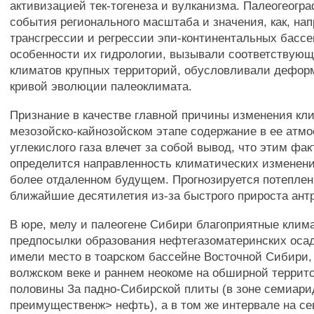
активизацией тек-тогенеза и вулканизма. Палеогеогр
события регионального масштаба и значения, как, на
трансгрессии и регрессии эпи-континентальных басс
особенности их гидрологии, вызывали соответствую
климатов крупных территорий, обусловливали дефо
кривой эволюции палеоклимата.
Признание в качестве главной причины изменения кл
мезозойско-кайнозойском этапе содержание в ее атм
углекислого газа влечет за собой вывод, что этим фа
определится направленность климатических изменен
более отдаленном будущем. Прогнозируется потеплен
ближайшие десятилетия из-за быстрого прироста ант
В юре, мелу и палеогене Сибири благоприятные клим
предпосылки образования нефтегазоматеринских оса
имели место в тоарском бассейне Восточной Сибири,
волжском веке и раннем неокоме на обширной терри
половины За падно-Сибирской плиты (в зоне семиари
преимущественж> нефть), а в том же интервале на се