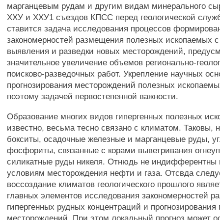
марганцевым рудам и другим видам минерального с
ХХУ и ХХУ1 съездов КПСС перед геологической служ
ставится задача исследования процессов формирова
закономерностей размещения полезных ископаемых с
выявления и разведки новых месторождений, предус
значительное увеличение объемов регионально-геоло
поисково-разведочных работ. Укрепление научных осн
прогнозирования месторождений полезных ископаемы
поэтому задачей первостепенной важности.
Образование многих видов гипергенных полезных иск
известно, весьма тесно связано с климатом. Таковы, 
бокситы, осадочные железные и марганцевые руды, уг
фосфориты, связанные с корами выветривания огнеу
силикатные руды никеля. Отнюдь не индифферентны 
условиям месторождения нефти и газа. Отсвда следуе
воссоздание климатов геологического прошлого являе
главных элементов исследования закономерностей р
гипергенных рудных концентраций и прогнозировани
месторождений. При этом локальный прогноз может о