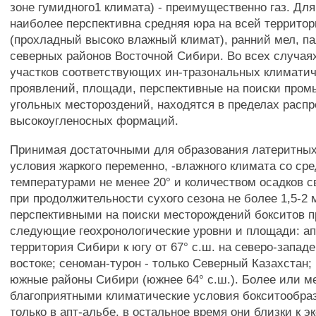
зоне гумидного1 климата) - преимущественно газ. Для
наиболее перспективна средняя юра на всей террито
(прохладный высоко влажный климат), ранний мел, п
северных районов Восточной Сибири. Во всех случаях
участков соответствующих ин-тразональных климати
проявлений, площади, перспективные на поиски про
угольных местороздений, находятся в пределах расп
высокоугленосных формаций.
Принимая достаточными для образования латеритных
условия жаркого переменно, -влажного климата со ср
температурами не менее 20° и количеством осадков 
при продолжительности сухого сезона не более 1,5-2 
перспективными на поиски месторождений бокситов 
следующие геохронологические уровни и площади: ап
территория Сибири к югу от 67° с.ш. на северо-западе
востоке; сеноман-турон - только Северный Казахстан;
южные районы Сибири (южнее 64° с.ш.). Более или м
благоприятными климатические условия бокситообра
только в апт-альбе, в остальное время они близки к 