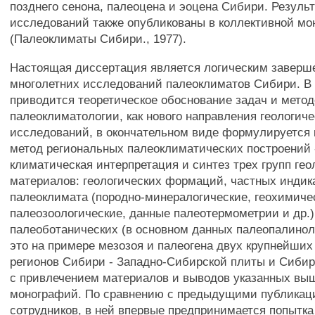
позднего сенона, палеоцена и эоцена Сибири. Резуль
исследований также опубликованы в коллективной м
(Палеоклиматы Сибири., 1977).
Настоящая диссертация является логическим завер
многолетних исследований палеоклиматов Сибири. В
приводится теоретическое обоснование задач и мето
палеоклиматологии, как нового направления геологич
исследований, в окончательном виде формулируется
метод региональных палеоклиматических построений 
климатическая интерпретация и синтез трех групп гео
материалов: геологических формаций, частных индик
палеоклимата (породно-минералогические, геохимиче
палеозоологические, данные палеотермометрии и др.)
палеоботанических (в основном данных палеопалинол
это на примере мезозоя и палеогена двух крупнейших
регионов Сибири - Западно-Сибирской плиты и Сиби
с привлечением материалов и выводов указанных вы
монографий. По сравнению с предыдущими публикаци
сотрудников, в ней впервые предпринимается попытка