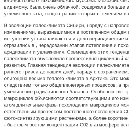
юго-восточного тихоокеанского муссона. Мезозойская
видимому, была очень облачной, содержала больше в
углекислого газа, концентрации которых с течением 
В эволюции палеоклимата Сибири, наряду с направл
изменениями, выразившимися в постепенном общем 
иссушении устанавливаются и долгопериодические и
отразились в , чередовании этапов потепления и пох
аридизации и увлажнения. Совмещение этих тенден
палеоклимата обусловило прогрессивно-цикличный ха
развития. Главная тенденция эволюции палеоклимата
раннего триаса до наших дней, наряду с сохранением,
олигоцена весьма теплого климата в Арктике. Это мо
следствием только общепланетарных процессов, а пр
уменьшение радиационного баланса. Особенности стр
макроциклов объясняются соответствующими его из
атом длительные фазы похолодания макроциклов мож
естественным процессом постепенного поглощения С
фото-синтезирующими растениями, а более короткие
- быстрым ростом концентрации С02 в атмосфере всл