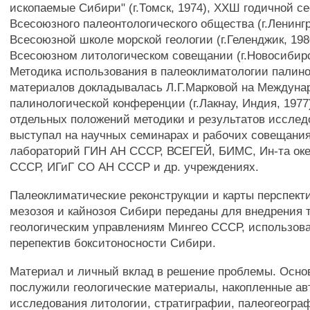
ископаемые Сибири" (г.Томск, 1974), ХХШ годичной с
Всесоюзного палеонтологического общества (г.Ленингр
Всесоюзной школе морской геологии (г.Геленджик, 198
Всесоюзном литологическом совещании (г.Новосибирс
Методика использования в палеоклиматологии палин
материалов докладывалась Л.Г.Марковой на Междуна
палинологической конференции (г.Лакнау, Индия, 197
отдельных положений методики и результатов исслед
выступал на научных семинарах и рабочих совещания
лабораторий ГИН АН СССР, ВСЕГЕЙ, БИМС, Ин-та ок
СССР, ИГиГ СО АН СССР и др. учреждениях.
Палеоклиматические реконструкции и карты перспект
мезозоя и кайнозоя Сибири переданы для внедрения
геологическим управлениям Мингео СССР, использова
перепектив бокситоносности Сибири.
Материал и личный вклад в решение проблемы. Осно
послужили геологические материалы, накопленные авт
исследования литологии, стратиграфии, палеогеогра