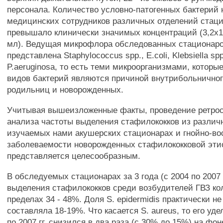
персонала. Количество условно-патогенных бактерий 
медицинских сотрудников различных отделений стаци
превышало клинически значимых концентраций (3,2х10
мл). Ведущая микрофлора обследованных стационар
представлена Staphylococcus spp., E.coli, Klebsiella spp
P.aeruginosa, то есть теми микроорганизмами, которы
видов бактерий являются причиной внутрибольнично
родильниц и новорожденных.
Учитывая вышеизложенные факты, проведение ретрос
анализа частоты выделения стафилококков из различ
изучаемых нами акушерских стационарах и гнойно-в
заболеваемости новорожденных стафилококковой эти
представляется целесообразным.
В обследуемых стационарах за 3 года (с 2004 по 2007 г
выделения стафилококков среди возбудителей ГВЗ ко
пределах 34 - 48%. Доля S. epidermidis практически н
составляла 18-19%. Что касается S. aureus, то его уд
по 2007 гг. снизился в два раза (с 30% до 15%) на фо