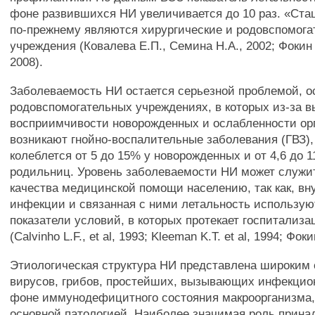
фоне развившихся НИ увеличивается до 10 раз. «Ста
по-прежнему являются хирургические и родовспомог
учреждения (Ковалева Е.П., Семина H.A., 2002; Фокин A
2008).
Заболеваемость НИ остается серьезной проблемой, о
родовспомогательных учреждениях, в которых из-за в
восприимчивости новорожденных и ослабленности ор
возникают гнойно-воспалительные заболевания (ГВЗ),
колеблется от 5 до 15% у новорожденных и от 4,6 до 1
родильниц. Уровень заболеваемости НИ может служи
качества медицинской помощи населению, так как, в
инфекции и связанная с ними летальность использую
показатели условий, в которых протекает госпитализа
(Calvinho L.F., et al, 1993; Kleeman K.T. et al, 1994; Фоки
Этиологическая структура НИ представлена широким 
вирусов, грибов, простейших, вызывающих инфекцион
фоне иммунодефицитного состояния макроорганизма,
основной патологией. Наиболее значимая роль прина