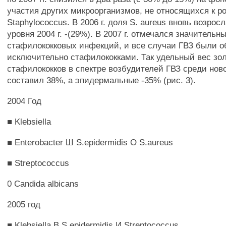
участия других микроорганизмов, не относящихся к р
Staphylococcus. В 2006 г. доля S. aureus вновь возрос
уровня 2004 г. -(29%). В 2007 г. отмечался значительн
стафилококковых инфекций, и все случаи ГВЗ были 
исключительно стафилококками. Так удельный вес зо
стафилококков в спектре возбудителей ГВЗ среди но
составил 38%, а эпидермальные -35% (рис. 3).
2004 Год
■ Klebsiella
■ Enterobacter Ш S.epidermidis О S.aureus
■ Streptococcus
0 Candida albicans
2005 год
■ Klebsiella В S.epidermidis И Streptococcus