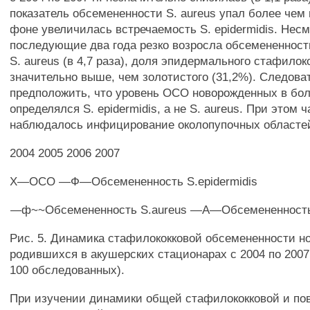
показатель обсемененности S. aureus упал более чем 
фоне увеличилась встречаемость S. epidermidis. Несмо
последующие два года резко возросла обсемененнос
S. aureus (в 4,7 раза), доля эпидермального стафилок
значительно выше, чем золотистого (31,2%). Следова
предположить, что уровень ОСО новорожденных в бо
определялся S. epidermidis, а не S. aureus. При этом 
наблюдалось инфицирование околопупочных областей 
2004 2005 2006 2007
X—ОСО —Ф—Обсемененность S.epidermidis
—ф~~Обсемененность S.aureus —А—Обсемененность 
Рис. 5. Динамика стафилококковой обсемененности н
родившихся в акушерских стационарах с 2004 по 2007г
100 обследованных).
При изучении динамики общей стафилококковой и по