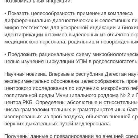
нозокомиальных инфекций.
• Показать целесообразность применения комплекса
дифференциально-диагностических и селективных пи
микро-тестсистем для ускоренной индикации и биох
идентификации штаммов выделенных из объектов ок
медицинского персонала, родильниц и новорожденных
• Предложить рациональную схему микробиологическо
целью изучения циркуляции УПМ в родовспомогатель
Научная новизна. Впервые в республике Дагестан нау
экспериментально обоснована целесообразность про
центрового исследования по изучению микробного пе
госпитальной среды Муниципального роддома № 2 и 
центра РКБ. Определены абсолютные и относительны
числа грамположи-тельных и грамотрицательных бакт
изолированных из проб воздуха, объектов внешней ср
верхних дыхательных путей медперсонала.
Получены данные о превалировании во внешней сред