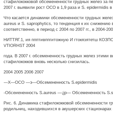
стафилококковой обсемененности грудных желез за пер
2007 г. выявили рост ОСО в 1,9 раза и S. epidermidis в 
Что касается динамики обсемененности грудных желе
aureus и S. saprophytics, то тенденция к их снижению в
соответственно, в период с 2004 по 2007 гг., в 2004-200
НИТТЯГ.1, ия ппптивппгитожную И гтокязятетш КОЗ
VTIORHST 2004
года. В 2007 г. обсемененность грудных желез этими 
стафилококков вновь несколько снизилась.
2004 2005 2006 2007
—X—ОСО —э—Обсемененность S.epidermidis
-Обсеиененность S.aureus —¡jp— Обсемененность S.s
Рис. 6. Динамика стафилококковой обсемененности г
родильниц, находившихся в акушерских стационарах с 