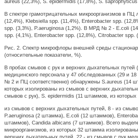
aureus (22,3%), S. epidermidis (17,8%), S. saprophyticus
В спектре грамотрицательных микроорганизмов в ПЦ л
(12,4%), Klebsiella spp. (11,4%), Enterobacter spp. (12,8
spp. (3,3%), P.aeruginosa (1,2%). В МРД № 2 - E.coli (14
spp. (4,1%), Enterobacter spp. (12,8%), Citrobacter spp. 
Рис. 2. Спектр микрофлоры внешней среды стациона
(относительные показатели, %).
В пробах смывов с рук и верхних дыхательных путей 
медицинского персонала у 47 обследованных (29 и 18
№ 2 и ПЦ соответственно) обнаружены S.aureus (14 ш
которых изолированы из смывов с верхних дыхательны
смывов с рук), S. epidermidis (11 штаммов, из которы
из смывов с верхних дыхательных путей, 8 - из смывов
P.aeruginosa (2 штамма), E.coli (12 штаммов), Enterobac
штаммов), Candida albicans (7 штаммов). Всего выде
микроорганизмов, из которых 32 штамма изолирован
верхних дыхательных путей, 22 - из смывов с рук мед