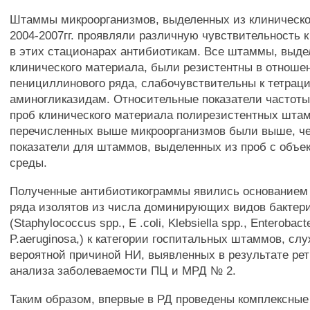
Штаммы микроорганизмов, выделенных из клиническо
2004-2007гг. проявляли различную чувствительность
в этих стационарах антибиотикам. Все штаммы, выде
клинического материала, были резистентны в отноше
пенициллинового ряда, слабочувствительны к тетрац
аминогликазидам. Относительные показатели частоты
проб клинического материала полирезистентных шта
перечисленных выше микроорганизмов были выше, че
показатели для штаммов, выделенных из проб с объе
среды.
Полученные антибиотикограммы явились основанием
ряда изолятов из числа доминирующих видов бактер
(Staphylococcus spp., Е .coli, Klebsiella spp., Enterobact
P.aeruginosa,) к категории госпитальных штаммов, с
вероятной причиной НИ, выявленных в результате рет
анализа заболеваемости ПЦ и МРД № 2.
Таким образом, впервые в РД проведены комплексные