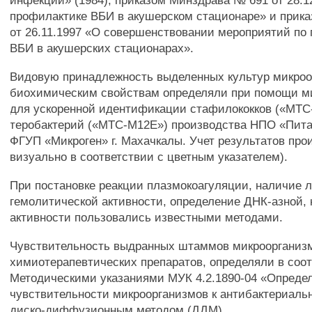
инфекции» (1984), приказом Минздрава № 691 от 28.1
профилактике ВБИ в акушерском стационаре» и прик
от 26.11.1997 «О совершенствовании мероприятий по
ВБИ в акушерских стационарах».
Видовую принадлежность выделенных культур микроо
биохимическим свойствам определяли при помощи м
для ускоренной идентификации стафилококков («МТС-
теробактерий («МТС-М12Е») производства НПО «Пит
ФГУП «Микроген» г. Махачкалы. Учет результатов пр
визуально в соответствии с цветным указателем).
При постановке реакции плазмокоагуляции, наличие 
гемолитической активности, определение ДНК-азной, 
активности пользовались известными методами.
Чувствительность выдранных штаммов микроорганиз
химиотерапевтических препаратов, определяли в соот
Методическими указаниями МУК 4.2.1890-04 «Опреде
чувствительности микроорганизмов к антибактериал
диско-диффузионным методом (ДДМ).