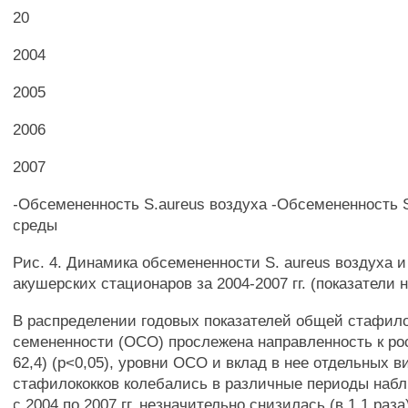
20
2004
2005
2006
2007
-Обсемененность S.aureus воздуха -Обсемененность 
среды
Рис. 4. Динамика обсемененности S. aureus воздуха 
акушерских стационаров за 2004-2007 гг. (показатели н
В распределении годовых показателей общей стафило
семененности (ОСО) прослежена направленность к рос
62,4) (р<0,05), уровни ОСО и вклад в нее отдельных в
стафилококков колебались в различные периоды наб
с 2004 по 2007 гг. незначительно снизилась (в 1,1 раза)