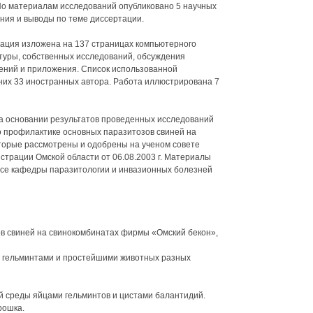
 По материалам исследований опубликовано 5 научных
ния и выводы по теме диссертации.
ртация изложена на 137 страницах компьютерного
атуры, собственных исследований, обсуждения
жений и приложения. Список использованной
них 33 иностранных автора. Работа иллюстрирована 7
На основании результатов проведенных исследований
 профилактике основных паразитозов свиней на
торые рассмотрены и одобрены на ученом совете
страции Омской области от 06.08.2003 г. Материалы
ссе кафедры паразитологии и инвазионных болезней
в свиней на свинокомбинатах фирмы «Омский бекон»,
и гельминтами и простейшими животных разных
й среды яйцами гельминтов и цистами балантидий.
рошка.