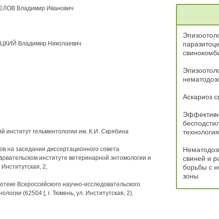
ЛЕЛОВ Владимир Иванович
Эпизоотол
МАЦКИЙ Владимир Николаевич
паразитоце
свинокомб
Эпизоотоло
нематодозо
Аскариоз с
Эффективн
бесподстил
й институт гельминтологии им. К.И. Скрябина
технология
асов на заседании диссертационного совета
Нематодоз
едовательском институте ветеринарной энтомологии и
свиней и р
 Институтская, 2,
борьбы с н
зоны
отеке Всероссийского научно-исследовательского
огии (62504 [, г. Тюмень, ул. Институтская, 2).