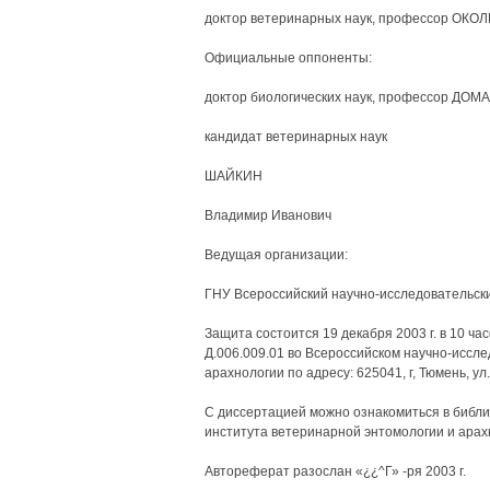
доктор ветеринарных наук, профессор ОКО
Официальные оппоненты:
доктор биологических наук, профессор ДО
кандидат ветеринарных наук
ШАЙКИН
Владимир Иванович
Ведущая организации:
ГНУ Всероссийский научно-исследовательски
Защита состоится 19 декабря 2003 г. в 10 ч
Д.006.009.01 во Всероссийском научно-иссл
арахнологии по адресу: 625041, г, Тюмень, ул.
С диссертацией можно ознакомиться в библи
института ветеринарной энтомологии и арахнол
Автореферат разослан «¿¿^Г» -ря 2003 г.