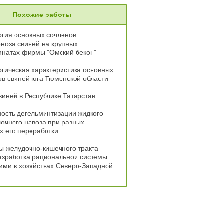
Похожие работы
огия основных сочленов
ноза свиней на крупных
инатах фирмы "Омский бекон"
гическая характеристика основных
в свиней юга Тюменской области
виней в Республике Татарстан
ость дегельминтизации жидкого
очного навоза при разных
х его переработки
ы желудочно-кишечного тракта
азработка рациональной системы
ими в хозяйствах Северо-Западной