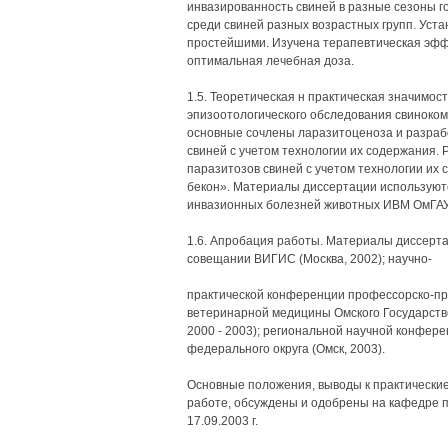
инвазированность свиней в разные сезоны г
среди свиней разных возрастных групп. Уст
простейшими. Изучена терапевтическая эфф
оптимальная лечебная доза.
1.5. Теоретическая н практическая значимос
эпизоотологического обследования свиноко
основные сочлены ларазитоценоза и разраб
свиней с учетом технологии их содержания.
паразитозов свиней с учетом технологии их
бекон». Материалы диссертации используют
инвазионных болезней животных ИВМ ОмГАУ
1.6. Апробация работы. Материалы диссерт
совещании ВИГИС (Москва, 2002); научно-
практической конференции профессорско-пр
ветеринарной медицины Омского Государстве
2000 - 2003); региональной научной конфер
федерального округа (Омск, 2003).
Основные положения, выводы к практически
работе, обсуждены и одобрены на кафедре 
17.09.2003 г.