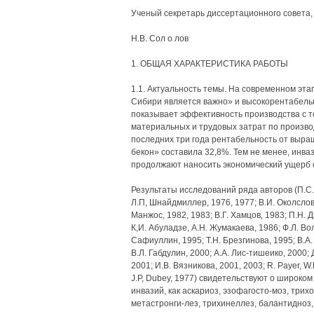
Ученый секретарь диссертационного совета, 
Н.В. Сол о лов
1. ОБЩАЯ ХАРАКТЕРИСТИКА РАБОТЫ
1.1. Актуальность темы. На современном эт
Сибири является важно» и высокорентабель
показывает эффективность производства с т
материальных и трудовых затрат по производ
последних три года рентабельность от выр
бекон» составила 32,8%. Тем не менее, инва
продолжают наносить экономический ущерб с
Результаты исследований ряда авторов (П.С. И
Л.П, Шнайдмиллер, 1976, 1977; В.И. Околслов,
Манжос, 1982, 1983; В.Г. Хамцов, 1983; П.Н. 
К,И. Абуладзе, А.Н. Жумакаева, 1986; Ф.Л. Волк
Сафиуллин, 1995; Т.Н. Брезгинова, 1995; В.А.
В.Л. Габдулин, 2000; A.A. Лис-тишеико, 2000; 
2001; И.В. Вязникова, 2001, 2003; R. Payer, W.M
J.P, Dubey, 1977) свидетельствуют о широко
инвазий, как аскариоз, эзофагосто-моз, три
метастронги-лез, трихинеллез, балантидноз,