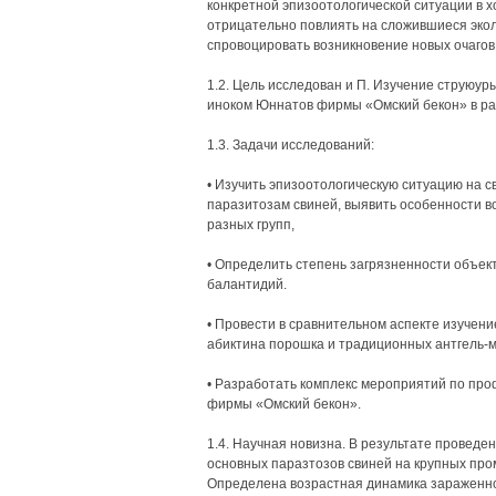
конкретной эпизоотологической ситуации в х
отрицательно повлиять на сложившиеся экол
спровоцировать возникновение новых очаго
1.2. Цель исследован и П. Изучение струюур
иноком Юннатов фирмы «Омский бекон» в ра
1.3. Задачи исследований:
• Изучить эпизоотологическую ситуацию на 
паразитозам свиней, выявить особенности в
разных групп,
• Определить степень загрязненности объек
балантидий.
• Провести в сравнительном аспекте изучени
абиктина порошка и традиционных антгель-м
• Разработать комплекс мероприятий по про
фирмы «Омский бекон».
1.4. Научная новизна. В результате провед
основных паразтозов свиней на крупных пр
Определена возрастная динамика зараженно