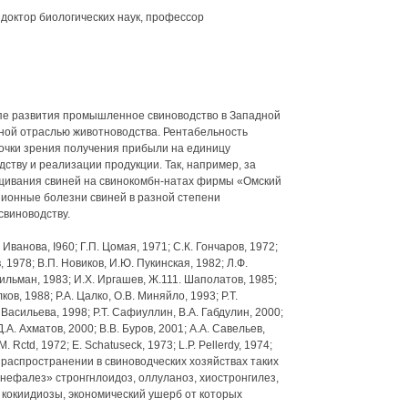
доктор биологических наук, профессор
апе развития промышленное свиноводство в Западной
ной отраслью животноводства. Рентабельность
очки зрения получения прибыли на единицу
ству и реализации продукции. Так, например, за
ащивания свиней на свинокомбн-натах фирмы «Омский
зионные болезни свиней в разной степени
виноводству.
ванова, I960; Г.П. Цомая, 1971; С.К. Гончаров, 1972;
 1978; В.П. Новиков, И.Ю. Пукинская, 1982; Л.Ф.
Дильман, 1983; И.Х. Иргашев, Ж.111. Шаполатов, 1985;
ов, 1988; P.A. Цалко, О.В. Миняйло, 1993; Р.Т.
 Васильева, 1998; Р.Т. Сафиуллин, В.А. Габдулин, 2000;
Д.А. Ахматов, 2000; В.В. Буров, 2001; A.A. Савельев,
. Rctd, 1972; Е. Schatuseck, 1973; L.P. Pellerdy, 1974;
м распространении в свиноводческих хозяйствах таких
хонефалез» стронгнлоидоз, оллуланоз, хиостронгилез,
 кокиидиозы, экономический ушерб от которых