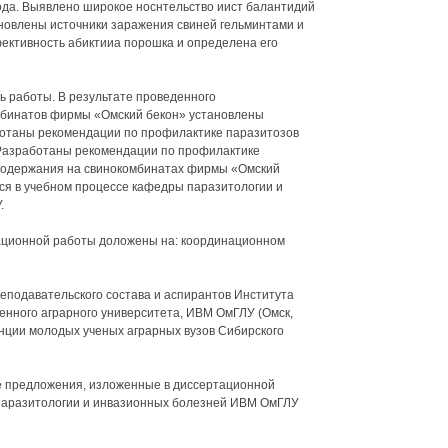
ода. Выявлено широкое носнтельство иист балантидий
ановлены источники заражения свиней гельминтами и
ективность абиктииа порошка и определена его
ть работы. В результате проведенного
мбинатов фирмы «Омский бекон» установлены
отаны рекомендации по профилактике паразитозов
 Разработаны рекомендации по профилактике
 содержания на свинокомбинатах фирмы «Омский
ся в учебном процессе кафедры паразитологии и
.
ационной работы доложены на: координационном
еподавательского состава и аспирантов Института
нного аграрного университета, ИВМ ОмГЛУ (Омск,
енции молодых ученых аграрных вузов Сибирского
е предложения, изложенные в диссертационной
паразитологии и инвазионных болезней ИВМ ОмГЛУ