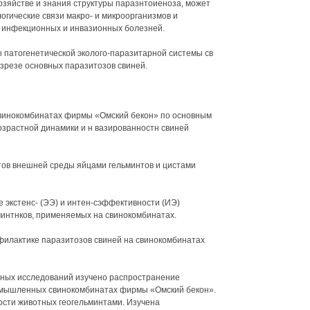
озяйстве и знания структуры паразнтоиеноза, может
огические связи макро- и микроорганизмов и
в инфекционных и инвазионных болезней.
ы патогенетической эколого-паразитарной системы св
зрезе основных паразитозов свиней.
свинокомбинатах фирмы «Омский бекон» по основным
озрастной динамики и н вазированностн свиней
тов внешней среды яйцами гельминтов и цистами
е экстенс- (ЭЭ) и интен-сэффективности (ИЭ)
интнков, применяемых на свинокомбинатах.
филактике паразитозов свиней на свинокомбинатах
енных исследований изучено распространение
омышленных свинокомбинатах фирмы «Омский бекон».
сти животных геогельминтами. Изучена