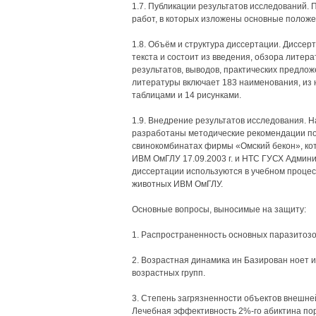
1.7. Публикации результатов исследований.
работ, в которых изложены основные положе
1.8. Объём и структура диссертации. Диссе
текста и состоит из введения, обзора литер
результатов, выводов, практических предло
литературы включает 183 наименования, из 
таблицами и 14 рисунками.
1.9. Внедрение результатов исследования. 
разработаны методические рекомендации по
свинокомбинатах фирмы «Омский бекон», ко
ИВМ ОмГЛУ 17.09.2003 г. и НТС ГУСХ Админи
диссертации используются в учебном проце
животных ИВМ ОмГЛУ.
Основные вопросы, выносимые на защиту:
1. Распространенность основных паразитозо
2. Возрастная динамика ин Базирован ноет 
возрастных групп.
3. Степень загрязненности объектов внешне
Лечебная эффективность 2%-го абиктина по