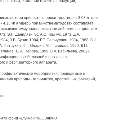
 и развитии, снижения качества продукции,
риозе потери приростов поросят достигают 3,08 кг; при
 - 4,15 кп а ущерб при микстнематодозах составляет
и оказывают иммунодепрессивное действие на организм
73; Э.Л. Данилявичус, A.C. Том кус, 1973; Д.А.
1984; В.В. Бурик, 1984; Р.Т. Сафиуллин, 1984, 1988; В.Н.
А. Петрухин, П.Г. Опарин, М.Г. Гамидов, 1990; Д.П.
епанов, J1.A. Перова, 1999; В.А. Васильева, 2002),
 инфекционных болезней и повышают
го и респираторного аппарата.
о-профилактические мероприятия, проводимые в
ханизма природы - гельминтов, простейших, бактерий,
тов
учета фонд »¡лучной mUGDiltyPU