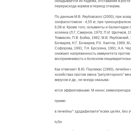
складывается из падежа, отставания в росте
перерасхода кормов в период откорма.
По данным М.В. Якубовского (2000), при аска
эзофагостомозе - 4,55 кг; при трихоцефалезе
6,08 кг. Кроме того, гельминты и балантиди
хозяина (Л.Г, Смирнов, 1970; П.И. Щелчков, 19
Товмасян, П.В. Бойка, 1982; М.В. Якубовский, 
Бочкарев, Н.Г. Бочкарев, Р.Х. Хаитов, 1989; М.
Софорова, 1991; Т.Н. Брсзгина, 1991; A.A. Чер
снижают напряженность иммунитета против
восприимчивость к болезням пищеварительно
Как отмечает В.Ю. Пауликас (1990), лечебн
хозяйствах против звена "регуляторного" ме
вирусов и др., не всегда оказыва-
ются эффективными. М неннс химиопрепара
приме-
в лечебны^ здздафилакти^еских целях, без 
luSn