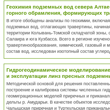
Геохимия подземных вод севера Алтае
горного обрамления, формирующих т
В итоге обобщены анализы по геохимии, включая
подземных вод, отлагающих травертины, начиная 
территории Колывань-Томской складчатой зоны, 
Салаира и юга Кузбасса. Всего в регионе изучено
травертинообразования, химический, газовый и 
состав вод, исследован изотопный состав углерод
Гидрогеодинамическое моделировани
и эксплуатации линз пресных подземн
Методической основой для решения поставленны
построение и калибровка системы численных гид
геомиграционных моделей приречных и приканал
дельты р. Амударьи. В качестве объектов иссле
Чалышская приречная и Турткульская приканаль