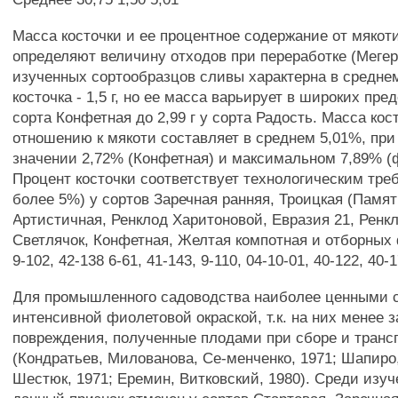
Масса косточки и ее процентное содержание от мякот
определяют величину отходов при переработке (Мегер
изученных сортообразцов сливы характерна в средне
косточка - 1,5 г, но ее масса варьирует в широких пред
сорта Конфетная до 2,99 г у сорта Радость. Масса кос
отношению к мякоти составляет в среднем 5,01%, пр
значении 2,72% (Конфетная) и максимальном 7,89% (
Процент косточки соответствует технологическим тре
более 5%) у сортов Заречная ранняя, Троицкая (Памят
Артистичная, Ренклод Харитоновой, Евразия 21, Ренк
Светлячок, Конфетная, Желтая компотная и отборных 
9-102, 42-138 6-61, 41-143, 9-110, 04-10-01, 40-122, 40-1
Для промышленного садоводства наиболее ценными с
интенсивной фиолетовой окраской, т.к. на них менее 
повреждения, полученные плодами при сборе и транс
(Кондратьев, Милованова, Се-менченко, 1971; Шапиро
Шестюк, 1971; Еремин, Витковский, 1980). Среди изу