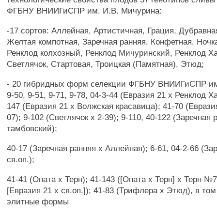
ФГБНУ ВНИИГиСПР им. И.В. Мичурина:
-17 сортов: Аллейная, Артистичная, Грация, Дубравна
Желтая компотная, Заречная ранняя, Конфетная, Ночка
Ренклод колхозный, Ренклод Мичуринский, Ренклод Х
Светлячок, Стартовая, Троицкая (Памятная), Этюд;
- 20 гибридных форм селекции ФГБНУ ВНИИГиСПР им
9-50, 9-51, 9-71, 9-78, 04-3-44 (Евразия 21 х Ренклод Х
147 (Евразия 21 х Волжская красавица); 41-70 (Еврази
07); 9-102 (Светлячок х 2-39); 9-110, 40-122 (Заречная
тамбовский);
40-17 (Заречная ранняя х Аллейная); 6-61, 04-2-66 (За
св.оп.);
41-41 (Опата х Терн); 41-143 ([Опата х Терн] х Терн №7
[Евразия 21 х св.оп.]); 41-83 (Трифлера х Этюд), в том
элитные формы