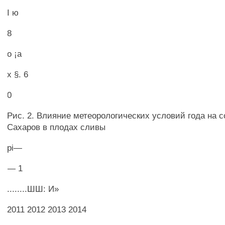
I ю
8
о ¡а
х §. 6
0
Рис. 2. Влияние метеорологических условий года на
Сахаров в плодах сливы
pi—
— 1
........ШШ: И»
2011 2012 2013 2014