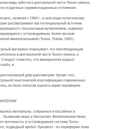
альтоиды гайотов в центральной части Тихого океана,
енно-осадочные седиментационные отложения.
зрос, начиная с 1980 г., в силу ряда политических
корки рассматривают как потенциальный источник
иирующиеся с базальтовым вулканизмом, содержат
иирующиеся с островодужным, более кислым
яной минерализацией (Yuasa, Yokota, 1982).
турный материал показывает, что преобладающая
полнена в центральной части Тихого океана, а
 Следует отметить, что минералогия рудных
слабо, и
 рентгеновской диф-рактометрии. Кроме того,
рсальной генетической классификации современных
нец, не было попытки оценить корки периферии
 МАТЕРИМ
вались материалы, собранные в бассейнах в
 : Тасманово море у Австралии, Филиппинское море,
т континента, и островодужная система Тонга -
ого, подводный хребет Луисвилл - по периферии ложа