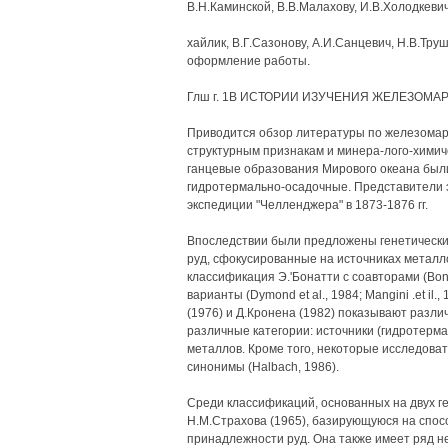
В.Н.Каминской, В.В.Малахову, И.В.Холодкевичу,
хайлик, В.Г.Сазонову, А.И.Санцевич, Н.В.Тр
оформление работы.
Глш г. 1В ИСТОРИИ ИЗУЧЕНИЯ ЖЕЛЕЗОМ
Приводится обзор литературы по железомарг
структурным признакам и минера-лого-химиче
ганцевые образования Мирового океана был
гидротермально-осадочные. Представители э
экспедиции "Челленджера" в 1873-1876 гг.
Впоследствии были предложены генетическ
руд, сфокусированные на источниках метал
классификация Э.'Бонатти с соавторами (Bonat
варианты (Dymond et al., 1984; Mangini .et il
(1976) и Д.Кронена (1982) показывают различ
различные категории: источники (гидротерм
металлов. Кроме того, некоторые исследоват
синонимы (Halbach, 1986).
Среди классификаций, основанных на двух ге
Н.М.Страхова (1965), базирующуюся на спо
принадлежности руд. Она также имеет ряд нед