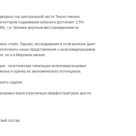
дводных гор центральной части Тихого океана
в котором содержания кобальта достигают 2,5%
1990), т.е. близкие крупным месторождениям на
ень слабо. Однако, исследования в этом регионе дают
 пополнить наши представления о келезомарганцевом
х, но и в Мировом океане.
ции - генетическая типизация келезомарганцевых
кеана и оценка их экономического потенциала.
шить задачи:
анцевых корок в различьшх морфоструктурах дна по
кий состав.