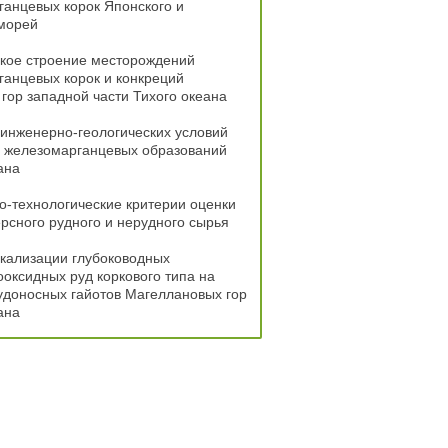
анцевых корок Японского и
 морей
ское строение месторождений
анцевых корок и конкреций
гор западной части Тихого океана
инженерно-геологических условий
и железомарганцевых образований
ана
-технологические критерии оценки
рсного рудного и нерудного сырья
кализации глубоководных
оксидных руд коркового типа на
удоносных гайотов Магеллановых гор
ана