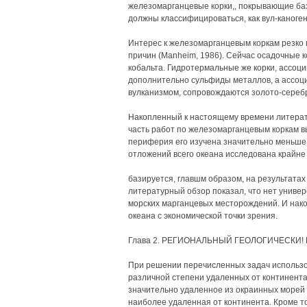
железомарганцевые корки,, покрывающие баз
должны классифицироваться, как вул-каног
Интерес к железомарганцевым коркам резко во
причин (Manheim, 1986). Сейчас осадочные 
кобальта. Гидротермальные же корки, ассоц
дополнительно сульфиды металлов, а ассоц
вулканизмом, сопровождаются золото-серебр
Накопленный к настоящему времени литера
часть работ по железомарганцевым коркам вы
периферия его изучена значительно меньше.
отложений всего океана исследована крайне 
базируется, главшм образом, на результатах
литературный обзор показал, что нет униве
морских марганцевых месторождений. И нако
океана с экономической точки зрения.
Глава 2. РЕГИОНАЛЬНЫЙ ГЕОЛОГИЧЕСКИ!
При решении перечисленных задач использо
различной степени удаленных от континента
значительно удаленное из окраинных морей о
наиболее удаленная от континента. Кроме т