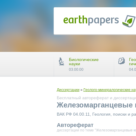
Биологические
Гео
науки
гич
03.00.00
04.
Диссертации
»
Геолого-минералогические на
Бесплатный автореферат и диссертаци
Железомарганцевые 
ВАК РФ 04.00.11, Геология, поиски и 
Автореферат
диссертации по теме "Железомарганцевые к