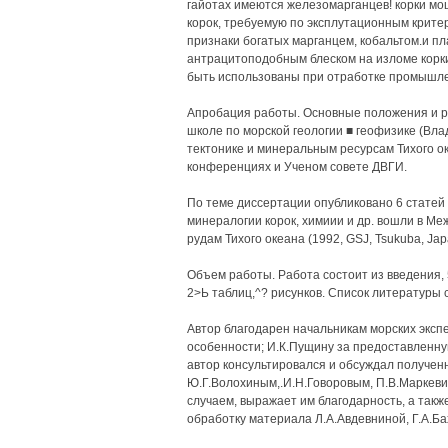
гайотах имеются железомарганцев! корки м
корок, требуемую по эксплутационным критер
признаки богатых марганцем, кобальтом.и пл
антрацитоподобным блеском на изломе корки
быть использованы при отработке промышле
Апробация работы. Основные положения и ре
школе по морской геологии ■ геофизике (Вл
тектонике и минеральным ресурсам Тихого оке
конференциях и Ученом совете ДВГИ.
По теме диссертации опубликовано 6 статей 
минералогии корок, химиии и др. вошли в М
рудам Тихого океана (1992, GSJ, Tsukuba, Jap
Объем работы. Работа состоит из введения, 
2>Ь таблиц,^? рисунков. Список литературы
Автор благодарен начальникам морских экспед
особенности; И.К.Пущину за предоставленну
автор консультировался и обсуждал получен
Ю.Г.Волохиным,.И.Н.Говоровым, П.В.Маркевич
случаем, выражает им благодарность, а так
обработку материала Л.А.Авдевниной, Г.А.Ба