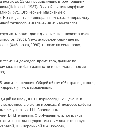
ощностью до 12 см, превышающие втрое толщину
иям (Hein et al., 1987). Выявлй ны типоморфные
атиной руд.' Это черные, массивные с
. Новые данные о минеральном составе корок могут
нной технологии извлечения из неметаллов.
зультаты работ докладывались на I Тихоокеанской
адивосток, 1983), Международном семинаре по
ана (Хабаровск, 1990), г: также на семинарах,
и тезисы 4 докладов. Кроме того, данные по
еждународный банк данных по келезомарганцевым
an).
5 глав и заключения. Общий объем (06 страниц текста,
 содержит ¿LD^- наименований.
иций на нис ДВО В.Б.Курносову, С.А.Щеке, и, в
ю возможность участия в рейсах. В процессе работы
ные результаты с Н.Н.Барино-вым,
ем, В.П.Нечаевым, О.В.Чудаевым, и, пользуясь
же всем коллегам, осуществлявшим аналитическую
харевой, Н.В.Ворониной Л.А.Вржосек,