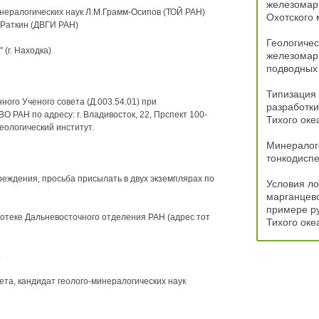
железомарг
нералогических наук Л.М.Грамм-Осипов (ТОЙ РАН)
Охотского
.Раткин (ДВГИ РАН)
Геологиче
(г. Находка)
железомарг
подводных 
Типизация 
ного Ученого совета (Д.003.54.01) при
разработк
 РАН по адресу: г. Владивосток, 22, Прспект 100-
Тихого оке
еологический институт.
Минералого
тонкодиспе
еждения, просьба присылать в двух экземплярах по
Условия ло
марганцево
примере р
отеке Дальневосточного отделения РАН (адрес тот
Тихого оке
.
та, кандидат геолого-минералогических наук