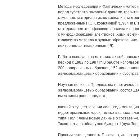
Методы исследования и Фактический матери
пород субстрата получены' драгами, гравит
каменного материала использовались метод
предложенные Н.С. Скорняковой '(1984 )и В
методами рентгенофазового анализа и анал
с микродифракцией электронов. Химический 
количество металла в рудных образованиях -а
нейтронно-активационным (Pt).
Работа основана на материалах собранных л
период с 1982 по 1987 гг. В работе использ
200 полированных образцов, 152 минералоги
железомарганцевых образований и субстрат
Научная новизна. Предложена генетическая
железомарганцевых образований, состоящая 
имевшихся ранее предста-
влений о существовании лишь седиментационш
гидротермальных корок, только в запада... ч
типа. Пол..: чены новые данные о составе ж
Тихого океана обнаружен бузерит-I (дуга Тонг
Практическая ценность. Показано, что по пе