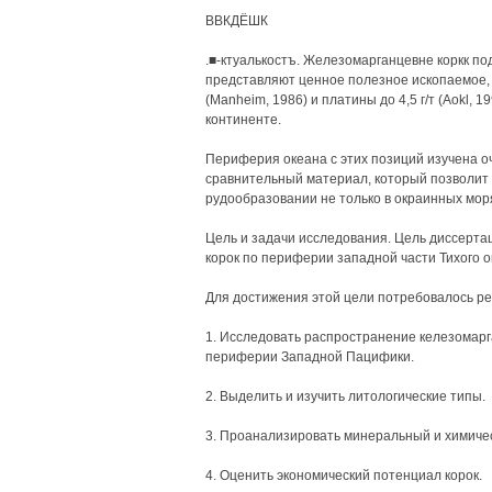
ВВКДЁШК
.■-ктуалькостъ. Железомарганцевне коркк по
представляют ценное полезное ископаемое, 
(Manheim, 1986) и платины до 4,5 г/т (Аоkl, 
континенте.
Периферия океана с этих позиций изучена оч
сравнительный материал, который позволит
рудообразовании не только в окраинных моря
Цель и задачи исследования. Цель диссерта
корок по периферии западной части Тихого о
Для достижения этой цели потребовалось ре
1. Исследовать распространение келезомарг
периферии Западной Пацифики.
2. Выделить и изучить литологические типы.
3. Проанализировать минеральный и химичес
4. Оценить экономический потенциал корок.