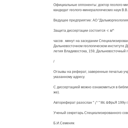
Официальные оппоненты: доктор геолого-ми
кандидат геолого-минералогических наук В.В
Ведущее предприятие: АО "Дальморгеология" 
Защита диссертации состоится -г. в/^
часов . минут на заседании Специализирован
Дальневосточном геологическом институте ДВО
летия Владивостока, 159, Дальневосточный г
/
Отзывы на реферат, заверенные печатью учр
указанному адресу.
С диссертацией можно ознакомиться в библи
же).
Автореферат разослан " ¡^ " Мс &ФрьЯ 199у г
Ученый секретарь Специализированного сове
Б.И.Семеняк