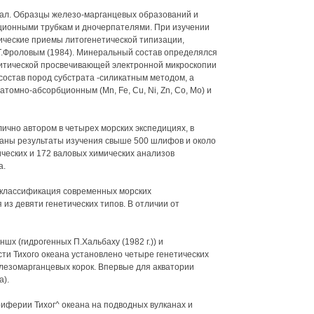
ал. Образцы железо-марганцевых образований и
ационными трубкам и дночерпателями. При изучении
ические приемы литогенетической типизации,
.Т.Фроловым (1984). Минеральный состав определялся
итической просвечивающей электронной микроскопии
состав пород субстрата -силикатным методом, а
томно-абсорбционным (Mn, Fe, Cu, Ni, Zn, Co, Mo) и
ично автором в четырех морских экспедициях, в
ованы результаты изучения свыше 500 шлифов и около
ческих и 172 валовых химических анализов
а.
 классификация современных морских
из девяти генетических типов. В отличии от
х (гидрогенных П.Хальбаху (1982 г.)) и
асти Тихого океана установлено четыре генетических
елезомарганцевых корок. Впервые для акватории
а).
риферии Тихог^ океана на подводных вулканах и