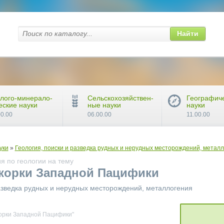
Найти
лого-минерало-
Сельскохозяйствен-
Географич
еские науки
ные науки
науки
00.00
06.00.00
11.00.00
уки
»
Геология, поиски и разведка рудных и нерудных месторождений, метал
я по геологии на тему
корки Западной Пацифики
разведка рудных и нерудных месторождений, металлогения
орки Западной Пацифики"