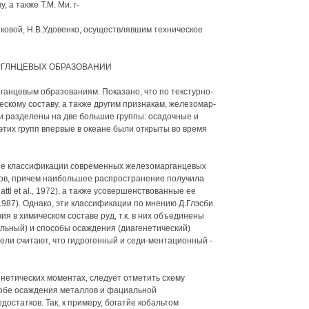
 а также Т.М. Ми. г-
ушковой, Н.В.Удовенко, осуществлявшим техническое
АРГЛНЦЕВЫХ ОБРАЗОВАНИИ
анцевым образованиям. Показано, что по текстурно-
скому составу, а также другим признакам, железомар-
и разделены на две большие группы: осадочные и
тих групп впервые в океане были открыты во время
ие классификации современных железомарганцевых
лов, причем наибольшее распространение получила
tl et al., 1972), а также усовершенствованные ее
., 1987). Однако, эти классификации по мнению Д.Глэсби
ия в химическом составе руд, т.к. в них объединены
альный) и способы осаждения (диагенетический)
ели считают, что гидрогенный и седи-ментационный -
нетических моментах, следует отметить схему
собе осаждения металлов и фациальной
остатков. Так, к примеру, богатйе кобальтом