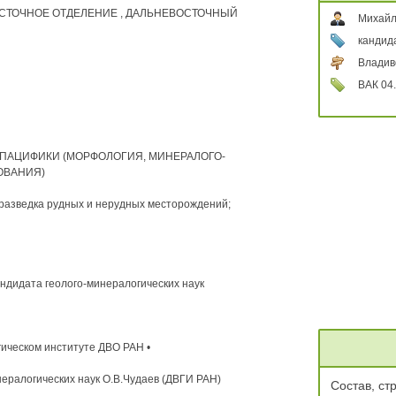
СТОЧНОЕ ОТДЕЛЕНИЕ , ДАЛЬНЕВОСТОЧНЫЙ
Михайл
кандид
Владив
ВАК 04.
ПАЦИФИКИ (МОРФОЛОГИЯ, МИНЕРАЛОГО-
ОВАНИЯ)
и разведка рудных и нерудных месторождений;
андидата геолого-минералогических наук
ическом институте ДВО РАН •
нералогических наук О.В.Чудаев (ДВГИ РАН)
Состав, ст