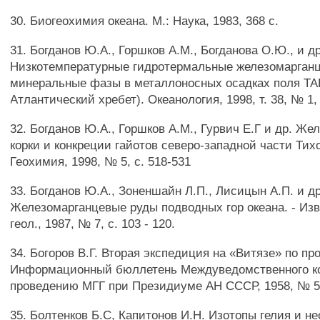
30. Биогеохимия океана. М.: Наука, 1983, 368 с.
31. Богданов Ю.А., Горшков A.M., Богданова О.Ю., и др
Низкотемпературные гидротермальные железомарган
минеральные фазы в металлоносных осадках поля ТА
Атлантический хребет). Океанология, 1998, т. 38, № 1, 
32. Богданов Ю.А., Горшков A.M., Гурвич Е.Г и др. Ж
корки и конкреции гайотов северо-западной части Тихо
Геохимия, 1998, № 5, с. 518-531
33. Богданов Ю.А., Зоненшайн Л.П., Лисицын А.П. и др
Железомарганцевые руды подводных гор океана. - Из
геол., 1987, № 7, с. 103 - 120.
34. Богоров В.Г. Вторая экспедиция на «Витязе» по пр
Информационный бюллетень Междуведомственного к
проведению МГГ при Президиуме АН СССР, 1958, № 5, 
35. Болтенков Б.С, Капитонов И.Н. Изотопы гелия и не