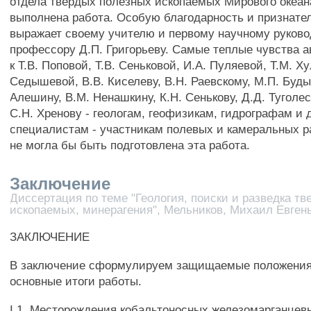
отдела твердых полезных ископаемых Мирового океан
выполнена работа. Особую благодарность и признате
выражает своему учителю и первому научному руков
профессору Д.П. Григорьеву. Самые теплые чувства 
к Т.В. Поповой, Т.В. Сеньковой, И.А. Пуляевой, Т.М. Ху
Седышевой, В.В. Киселеву, В.Н. Раевскому, М.П. Буды
Алешину, В.М. Ненашкину, К.Н. Сенькову, Д.Д. Туголес
С.Н. Хренову - геологам, геофизикам, гидрографам и 
специалистам - участникам полевых и камеральных ра
не могла бы быть подготовлена эта работа.
Заключение
Диссертация по теме "Геология, поиски и разведка т
ископаемых, минерагения", Мельников, Михаил Евген
ЗАКЛЮЧЕНИЕ
В заключение сформулируем защищаемые положения
основные итоги работы.
I 1. Месторождения кобальтоносных железомарганцев