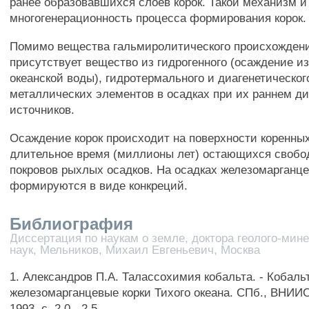
ранее образовавшихся слоев корок. Такой механизм и
многогенерационность процесса формирования корок.
Помимо вещества гальмиролитического происхождения
присутствует вещество из гидрогенного (осаждение и
океанской воды), гидротермального и диагенетическо
металлических элементов в осадках при их раннем ди
источников.
Осаждение корок происходит на поверхности коренных
длительное время (миллионы лет) остающихся свобо
покровов рыхлых осадков. На осадках железомарганц
формируются в виде конкреций.
Библиография
Диссертация по наукам о земле, доктора геолого-мин
наук, Мельников, Михаил Евгеньевич, Москва
1. Александров П.А. Талассохимия кобальта. - Кобал
железомарганцевые корки Тихого океана. СПб., ВНИИО
1993, с. 2 0 - 2 5 .