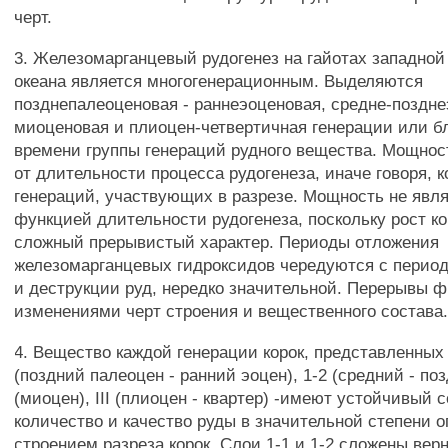
черт.
3. Железомарганцевый рудогенез на гайотах западной
океана является многогенерационным. Выделяются
позднепалеоценовая - раннеэоценовая, средне-поздне
миоценовая и плиоцен-четвертичная генерации или б
времени группы генераций рудного вещества. Мощност
от длительности процесса рудогенеза, иначе говоря, 
генераций, участвующих в разрезе. Мощность не явл
функцией длительности рудогенеза, поскольку рост ко
сложный прерывистый характер. Периоды отложения
железомарганцевых гидроксидов чередуются с перио
и деструкции руд, нередко значительной. Перерывы 
изменениями черт строения и вещественного состава
4. Вещество каждой генерации корок, представленных
(поздний палеоцен - ранний эоцен), 1-2 (средний - поз
(миоцен), III (плиоцен - квартер) -имеют устойчивый 
количество и качество руды в значительной степени 
строением разреза корок. Слои 1-1 и 1-2 сложены вер