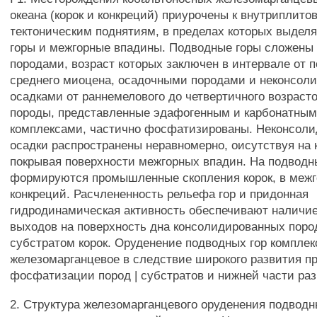
океана (корок и конкреций) приурочены к внутриплито
тектоническим поднятиям, в пределах которых выдел
горы и межгорные впадины. Подводные горы сложены
породами, возраст которых заключен в интервале от 
среднего миоцена, осадочными породами и неконсо
осадками от раннемелового до четвертичного возраст
породы, представленные эдафогенным и карбонатны
комплексами, частично фосфатизированы. Неконсол
осадки распространены неравномерно, оисутствуя на 
покрывая поверхности межгорных впадин. На подводн
формируются промышленные скопления корок, в межг
конкреций. Расчлененность рельефа гор и придонная
гидродинамическая активность обеспечивают наличи
выходов на поверхность дна консолидированных пор
субстратом корок. Оруденение подводных гор комплек
железомарганцевое в следствие широкого развития п
фосфатизации пород | субстратов и нижней части раз
2. Структура железомарганцевого оруденения подводн