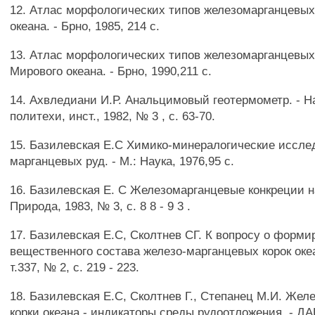
12. Атлас морфологических типов железомарганцевых
океана. - Брно, 1985, 214 с.
13. Атлас морфологических типов железомарганцевых
Мирового океана. - Брно, 1990,211 с.
14. Ахвледиани И.Р. Анальцимовый геотермометр. - Нау
политехи, инст., 1982, № 3 , с. 63-70.
15. Базилевская Е.С Химико-минералогические иссле
марганцевых руд. - М.: Наука, 1976,95 с.
16. Базилевская Е. С Железомарганцевые конкреции на
Природа, 1983, № 3, с. 8 8 - 9 3 .
17. Базилевская Е.С, Сколтнев СГ. К вопросу о форм
вещественного состава железо-марганцевых корок океа
т.337, № 2, с. 219 - 223.
18. Базилевская Е.С, Сколтнев Г., Степанец М.И. Же
корки океана - индикаторы среды рудоотложения. - ДА