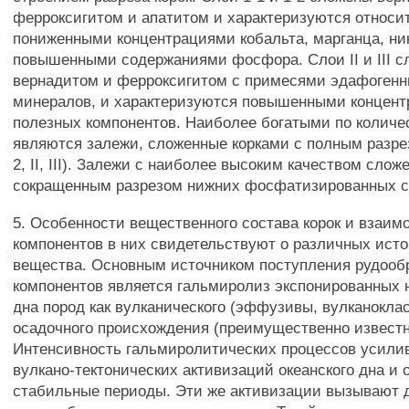
ферроксигитом и апатитом и характеризуются относи
пониженными концентрациями кобальта, марганца, ни
повышенными содержаниями фосфора. Слои II и III 
вернадитом и ферроксигитом с примесями эдафогенн
минералов, и характеризуются повышенными концен
полезных компонентов. Наиболее богатыми по количе
являются залежи, сложенные корками с полным разрез
2, II, III). Залежи с наиболее высоким качеством слож
сокращенным разрезом нижних фосфатизированных сло
5. Особенности вещественного состава корок и взаи
компонентов в них свидетельствуют о различных исто
вещества. Основным источником поступления рудоо
компонентов является гальмиролиз экспонированных 
дна пород как вулканического (эффузивы, вулканоклас
осадочного происхождения (преимущественно известн
Интенсивность гальмиролитических процессов усили
вулкано-тектонических активизаций океанского дна и 
стабильные периоды. Эти же активизации вызывают 