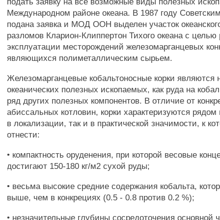
подать заявку на все возможные виды полезных иско
Международном районе океана. В 1987 году Советск
подана заявка и МОД ООН выделен участок океанского
разломов Кларион-Клиппертон Тихого океана с целью 
эксплуатации месторождений железомарганцевых кон
являющихся полиметаллическим сырьем.
Железомарганцевые кобальтоносные корки являются 
океанических полезных ископаемых, как руда на кобал
ряд других полезных компонентов. В отличие от конк
абиссальных котловин, корки характеризуются рядом
в локализации, так и в практической значимости, к к
отнести:
• компактность оруденения, при которой весовые конц
достигают 150-180 кг/м2 сухой руды;
• весьма высокие средние содержания кобальта, которы
выше, чем в конкрециях (0.5 - 0.8 против 0.2 %);
• незначительные глубины сосредоточения основной ч