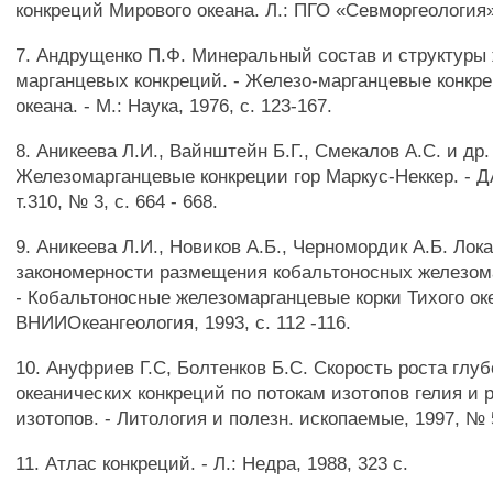
конкреций Мирового океана. Л.: ПГО «Севморгеология», 
7. Андрущенко П.Ф. Минеральный состав и структуры 
марганцевых конкреций. - Железо-марганцевые конкре
океана. - М.: Наука, 1976, с. 123-167.
8. Аникеева Л.И., Вайнштейн Б.Г., Смекалов А.С. и др.
Железомарганцевые конкреции гор Маркус-Неккер. - Д
т.310, № 3, с. 664 - 668.
9. Аникеева Л.И., Новиков А.Б., Черномордик А.Б. Лок
закономерности размещения кобальтоносных железома
- Кобальтоносные железомарганцевые корки Тихого ок
ВНИИОкеангеология, 1993, с. 112 -116.
10. Ануфриев Г.С, Болтенков Б.С. Скорость роста глу
океанических конкреций по потокам изотопов гелия и
изотопов. - Литология и полезн. ископаемые, 1997, № 5,
11. Атлас конкреций. - Л.: Недра, 1988, 323 с.