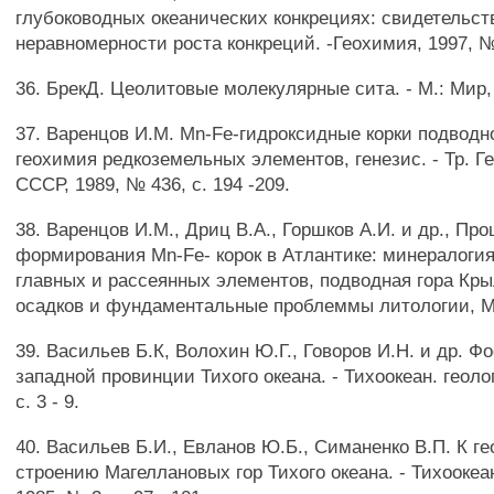
глубоководных океанических конкрециях: свидетельст
неравномерности роста конкреций. -Геохимия, 1997, № 7
36. БрекД. Цеолитовые молекулярные сита. - М.: Мир, 
37. Варенцов И.М. Mn-Fe-гидроксидные корки подводн
геохимия редкоземельных элементов, генезис. - Тр. Г
СССР, 1989, № 436, с. 194 -209.
38. Варенцов И.М., Дриц В.А., Горшков А.И. и др., Пр
формирования Mn-Fe- корок в Атлантике: минералогия
главных и рассеянных элементов, подводная гора Кры
осадков и фундаментальные проблеммы литологии, М., 
39. Васильев Б.К, Волохин Ю.Г., Говоров И.Н. и др. 
западной провинции Тихого океана. - Тихоокеан. геолог
с. 3 - 9.
40. Васильев Б.И., Евланов Ю.Б., Симаненко В.П. К г
строению Магеллановых гор Тихого океана. - Тихоокеан