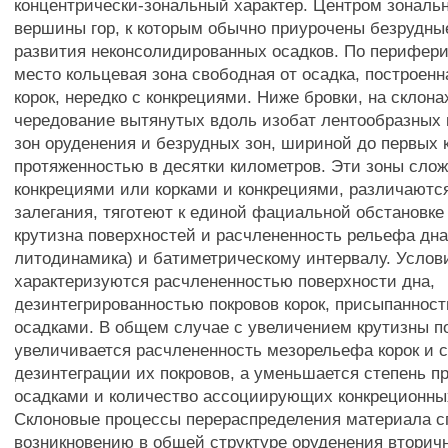
концентрически-зональный характер. Центром зональ
вершины гор, к которым обычно приурочены безрудны
развития неконсолидированных осадков. По перифер
место кольцевая зона свободная от осадка, построен
корок, нередко с конкрециями. Ниже бровки, на склона
чередование вытянутых вдоль изобат лентообразных 
зон оруденения и безрудных зон, шириной до первых 
протяженностью в десятки километров. Эти зоны слож
конкрециями или корками и конкрециями, различаютс
залегания, тяготеют к единой фациальной обстановке
крутизна поверхностей и расчлененность рельефа дна,
литодинамика) и батиметрическому интервалу. Услов
характеризуются расчлененностью поверхности дна,
дезинтегрированностью покровов корок, присыпаннос
осадками. В общем случае с увеличением крутизны п
увеличивается расчлененность мезорельефа корок и 
дезинтеграции их покровов, а уменьшается степень 
осадками и количество ассоциирующих конкреционны
Склоновые процессы перераспределения материала 
возникновению в общей структуре оруденения втори