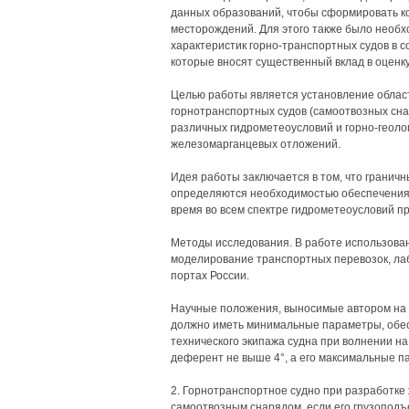
данных образований, чтобы сформировать к
месторождений. Для этого также было необх
характеристик горно-транспортных судов в 
которые вносят существенный вклад в оценк
Целью работы является установление облас
горнотранспортных судов (самоотвозных снар
различных гидрометеоусловий и горно-геол
железомарганцевых отложений.
Идея работы заключается в том, что граничн
определяются необходимостью обеспечения 
время во всем спектре гидрометеоусловий п
Методы исследования. В работе использова
моделирование транспортных перевозок, ла
портах России.
Научные положения, выносимые автором на з
должно иметь минимальные параметры, обе
технического экипажа судна при волнении н
деферент не выше 4°, а его максимальные 
2. Горнотранспортное судно при разработк
самоотвозным снарядом, если его грузоподъе