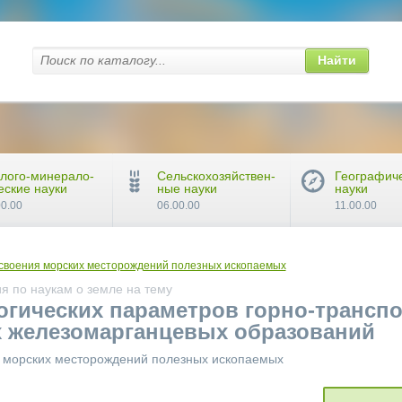
Найти
лого-минерало-
Сельскохозяйствен-
Географич
еские науки
ные науки
науки
00.00
06.00.00
11.00.00
освоения морских месторождений полезных ископаемых
я по наукам о земле на тему
огических параметров горно-трансп
х железомарганцевых образований
я морских месторождений полезных ископаемых