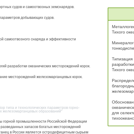
ортных судов и самоотвозных земснарядов.
 параметров добывающих судов.
Металлоге
Тихого оке
ой самоотвозного снаряда и эффективности
Минералого
тонкодиспе
Типизация 
разработк
огий разработки океанических месторождений корок.
Тихого оке
вание месторождений железомарганцевых корок.
Распредел
благородн
железомар
Обоснован
океаническ
бор типа и технологических параметров горно-
их железомарганцевых образований"
для селект
тихоокеанс
зы горной промышленности Российской Федерации
и разведанных запасов богатых месторождений
рганец в России является остродефицитным сырьем