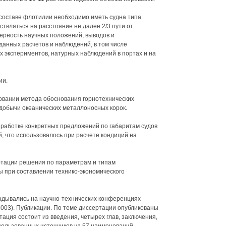
 составе флотилии необходимо иметь судна типа
ствляться на расстояние не далее 2/3 пути от
верность научных положений, выводов и
анных расчетов и наблюдений, в том числе
 экспериментов, натурных наблюдений в портах и на
ии.
овании метода обоснования горнотехнических
добычи океанических металлоносных корок.
зработке конкретных предложений по габаритам судов
 что использовалось при расчете кондиций на
тации решения по параметрам и типам
 при составлении технико-экономического
адывались на научно-технических конференциях
2003). Публикации. По теме диссертации опубликованы
тация состоит из введения, четырех глав, заключения,