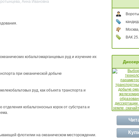
Воротынцева, Анна Ивановна
Вороты
кандида
едования.
Москва
ВАК 25.
океанических кобальтомарганцевых руд и изучение их
Диссер
анспорта при океанической добыче
келекобальтовых руд, как объекта транспорта и
ю отделения кобальтоносных корок от субстрата и
ъема.
Чит
Куп
бывающей флотилии на океаническом месторождении.