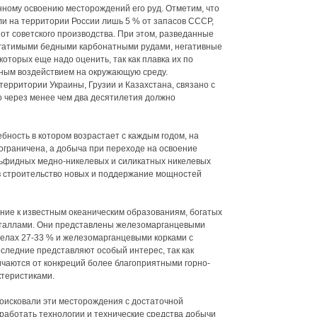
ному освоению месторождений его руд. Отметим, что
и на территории России лишь 5 % от запасов СССР,
от советского производства. При этом, разведанные
гатимыми бедными карбонатными рудами, негативные
оторых еще надо оценить, так как плавка их по
вным воздействием на окружающую среду.
территории Украины, Грузии и Казахстана, связано с
то через менее чем два десятилетия должно
бность в котором возрастает с каждым годом, на
граничена, а добыча при переходе на освоение
ьфидных медно-никелевых и силикатных никелевых
в строительство новых и поддержание мощностей
ение к известным океаническим образованиям, богатых
металлами. Они представлены железомарганцевыми
елах 27-33 % и железомарганцевыми корками с
следние представляют особый интерес, так как
личаются от конкреций более благоприятными горно-
ктеристиками.
оисковали эти месторождения с достаточной
работать технологии и технические средства добычи