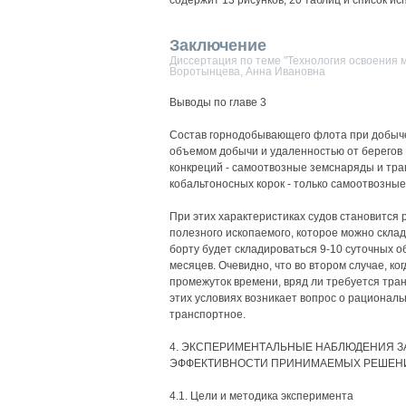
содержит 13 рисунков, 20 таблиц и список и
Заключение
Диссертация по теме "Технология освоения 
Воротынцева, Анна Ивановна
Выводы по главе 3
Состав горнодобывающего флота при добыче
объемом добычи и удаленностью от берегов Р
конкреций - самоотвозные земснаряды и тра
кобальтоносных корок - только самоотвозны
При этих характеристиках судов становится
полезного ископаемого, которое можно склади
борту будет складироваться 9-10 суточных о
месяцев. Очевидно, что во втором случае, к
промежуток времени, вряд ли требуется тран
этих условиях возникает вопрос о рациональ
транспортное.
4. ЭКСПЕРИМЕНТАЛЬНЫЕ НАБЛЮДЕНИЯ З
ЭФФЕКТИВНОСТИ ПРИНИМАЕМЫХ РЕШЕН
4.1. Цели и методика эксперимента