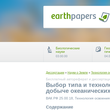
Биологические
Гео
науки
гич
03.00.00
04.
Диссертации
»
Науки о Земле
»
Технология 
Бесплатный автореферат и диссертаци
Выбор типа и технол
добыче океанически
ВАК РФ 25.00.18, Технология освоени
Содержание