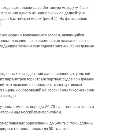
, входящих в выше-разработанную методику, были
плавания одного из наибольших по дедвейту из
ов «Балтийское море» (рис.4.1). На фотографии
».
кое море» с волочащимся всасом, являющийся
ном плавания, т.е. возможностью плавания в т.ч. в
 следующие технические характеристики, приведенные
оведенных исследований дано решение актуальной
ких параметров горнотранспортных судов при добыче
й, что позволило определить конструктивные
ганцевых образований на Российском тихоокеанском
е выводы:
узоподъемность порядка 50-70 тыс. тонн при крене и
ватории над Российским полигоном.
омарганцевых образований до 500 тыс. тонн должны
яды с трюмом порядка до 50 тыс. тонн.