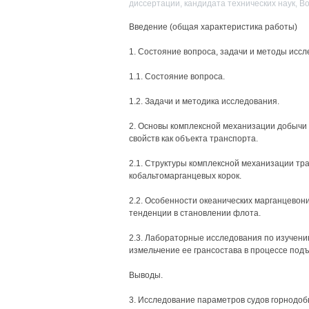
диссертации, кандидата технических наук, 
Введение (общая характеристика работы)
1. Состояние вопроса, задачи и методы иссл
1.1. Состояние вопроса.
1.2. Задачи и методика исследования.
2. Основы комплексной механизации добычи 
свойств как объекта транспорта.
2.1. Структуры комплексной механизации тр
кобальтомарганцевых корок.
2.2. Особенности океанических марганцевони
тенденции в становлении флота.
2.3. Лабораторные исследования по изучени
измельчение ее грансостава в процессе под
Выводы.
3. Исследование параметров судов горнодо