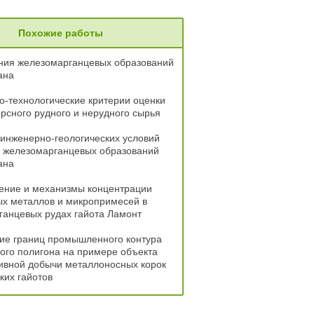
Похожие работы
ния железомарганцевых образований
ана
-технологические критерии оценки
рсного рудного и нерудного сырья
инженерно-геологических условий
и железомарганцевых образований
ана
ение и механизмы концентрации
ых металлов и микропримесей в
ганцевых рудах гайота Ламонт
ие границ промышленного контура
ого полигона на примере объекта
ивной добычи металлоносных корок
ких гайотов