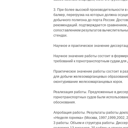
3. При более высокой производительности в
балкер, перегрузка на которых должна осуще
добычного полигона до порта России. Досто
рекомендаций. подтверждается сравнением д
сопоставлением результатов вычислительных
стендах.
Научное и практическое значение диссертац
Научное значение работы состоит в формир
требований к горнотранспортным судам для 
Практическое значение работы состоит в ра
для добычи железомарганцевых образований,
оконтуривание железомарганцевых корок.
Реализация работы. Предложенные в диссер
горнотранспортных судов были использованы
обоснования.
Апробация работы. Результаты работы докл
«Неделя горняка» (Москва, 1997,1999,2002, 
3 работы. Объем и структура работы. Диссер