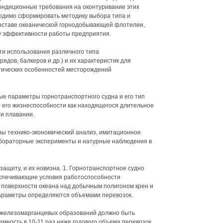
ондиционные требования на оконтуривание этих
одимо сформировать методику выбора типа и
составе океанической горнодобывающей флотилии,
у эффективности работы предприятия.
ти использования различного типа
ядов, балкеров и др.) и их характеристик для
огических особенностей месторождений
ые параметры горнотранспортного судна и его тип
его жизнеспособности как находящегося длительное
ри плавании.
ны технико-экономический анализ, имитационное
бораторные эксперименты и натурные наблюдения в
ащиту, и их новизна. 1. Горнотранспортное судно
спечивающие условия работоспособности
а поверхности океана над добычным полигоном крен и
параметры определяются объемами перевозок.
е железомарганцевых образований должно быть
мность в 10-11 раз ниже годового объема перевозок.