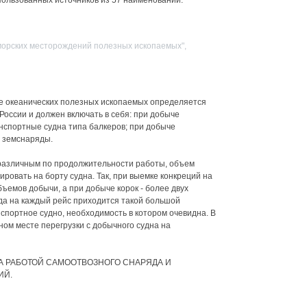
спользованных источников из 57 наименований.
морских месторождений полезных ископаемых",
 океанических полезных ископаемых определяется
оссии и должен включать в себя: при добыче
нспортные судна типа балкеров; при добыче
е земснаряды.
 различным по продолжительности работы, объем
ровать на борту судна. Так, при выемке конкреций на
бъемов добычи, а при добыче корок - более двух
огда на каждый рейс приходится такой большой
спортное судно, необходимость в котором очевидна. В
ном месте перегрузки с добычного судна на
А РАБОТОЙ САМООТВОЗНОГО СНАРЯДА И
ИЙ.