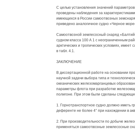
С целью установления значений параметров
проведены наблюдения за характеристиками 
имеющихся в России самоотвозных земснаряд
приведено аналогичное судно «Черное море
Самоотвозной землесосный снаряд «Балтийс
судном класса 100 А 1 с неограниченным райо
арктических и тропических условиях, имеет
в табл. 4.1.
ЗАКЛЮЧЕНИЕ
В диссертационной работе на основании пр
научной задачи выбора типа и технологичес
океанических железомарганцевых образовани
параметры флота при разработке железомар
полигоне. При этом были сделаны следующи
1. Горнотранспортное судно должно иметь гр
деференте не более 4° при нахождении в ак
2. При производительности по добыче желез
применяться самоотвозные землесосные снар