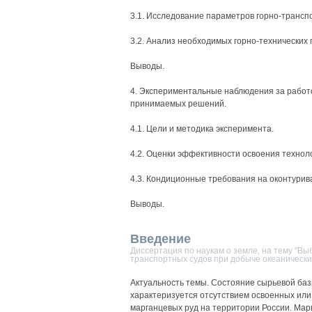
3.1. Исследование параметров горно-трансп
3.2. Анализ необходимых горно-технических
Выводы.
4. Экспериментальные наблюдения за работ
принимаемых решений.
4.1. Цели и методика эксперимента.
4.2. Оценки эффективности освоения технол
4.3. Кондиционные требования на оконтури
Выводы.
Введение
Диссертация по наукам о земле, на тему "Вы
транспортных судов при добыче океаническ
Актуальность темы. Состояние сырьевой ба
характеризуется отсутствием освоенных ил
марганцевых руд на территории России. Ма