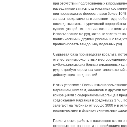
при отсутствии подготовленных к промышлен
разведанные запасы руд марганца составлял
при производстве ферросплавов более 10 % 
запасы представлены в основном труднообо
последствия металлургической переработки к
существующей технологии связана с негати
Использование же руд, которые залегают на 
политическими и другими рисками и с тем, ч
прогнозировать там добычу подобных руд.
Сырьевая база производства кобальта, потре
отечественных сухопутных месторождениях о
глубокозалегающих бедных вкрапленных сул
руд потребует огромных капиталовложений 
действующих предприятий.
В этих условиях в России изменилось отнош
марганцем, никелем, кобальтом и другими 
конкрециями с содержанием марганца в пред
содержанием марганца в среднем 22,3 % . По
залегают на глубинах от 800 до 3000 м и от
геологическими и физико-техническими хара
Геологические работы в настоящее время оп
степенью достоверности, но необходимо раз