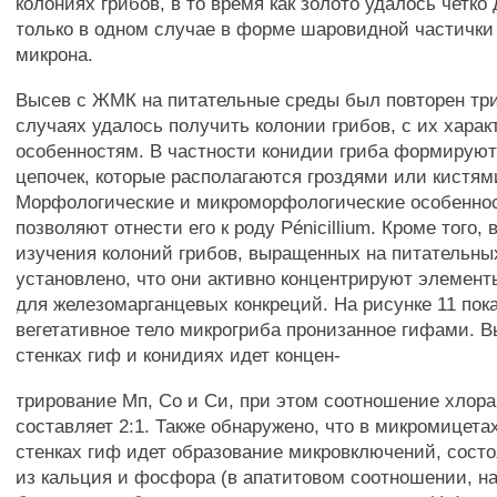
колониях грибов, в то время как золото удалось четко
только в одном случае в форме шаровидной частички
микрона.
Высев с ЖМК на питательные среды был повторен тр
случаях удалось получить колонии грибов, с их хара
особенностям. В частности конидии гриба формируют
цепочек, которые располагаются гроздями или кистям
Морфологические и микроморфологические особеннос
позволяют отнести его к роду Pénicillium. Кроме того, 
изучения колоний грибов, выращенных на питательны
установлено, что они активно концентрируют элемент
для железомарганцевых конкреций. На рисунке 11 пок
вегетативное тело микрогриба пронизанное гифами. В
стенках гиф и конидиях идет концен-
трирование Мп, Со и Си, при этом соотношение хлора
составляет 2:1. Также обнаружено, что в микромицета
стенках гиф идет образование микровключений, сост
из кальция и фосфора (в апатитовом соотношении, н