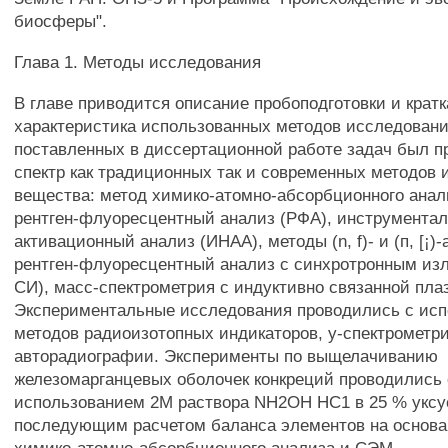
биосферы".
Глава 1. Методы исследования
В главе приводится описание пробоподготовки и кратк
характеристика использованных методов исследован
поставленных в диссертационной работе задач был 
спектр как традиционных так и современных методов
вещества: метод химико-атомно-абсорбционного анал
рентген-флуоресцентный анализ (РФА), инструментал
активационный анализ (ИНАА), методы (n, f)- и (п, [¡
рентген-флуоресцентный анализ с синхротронным из
СИ), масс-спектрометрия с индуктивно связанной пл
Экспериментальные исследования проводились с ис
методов радиоизотопных индикаторов, у-спектрометри
авторадиографии. Эксперименты по выщелачиванию
железомарганцевых оболочек конкреций проводились 
использованием 2М раствора NH2OH НС1 в 25 % уксу
последующим расчетом баланса элементов на основ