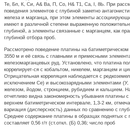
Те, Бп, К, Си, А& Ва, П, Со, Н& Т1, Са, I, 8Ь. При рас
поведения элементов с глубиной заметно антагонист
железа и марганца, при этом элементы ассоциирующ
имеют в различной степени выраженную положительн
глубиной, а элементы связанные с марганцем, как пр
глубиной отбора проб.
Рассмотрено поведение платины на батиметрическом 
3550 м и её связь с главными и примесными элемент
железомарганцевых руд. Установлено, что платина п
коррелирует-ся с кобальтом, никелем, марганцем и ци
Отрицательная корреляция наблюдается с редкоземе
исключением Се) и высокозарядными элементами (У, Ъх
железом, йодом, стронцием, рубидием и кальцием. На
отчетливо видна закономерность убывания платины с
верхнем батиметрическом интервале, 1,3-2 км, отмеч
вариация (дисперсность) данных по сравнению с глуби
Среднее содержание платины в образцах поднятых с г
составляет 0,56 г/т (ст.откл. (Б) 0,36; число проб