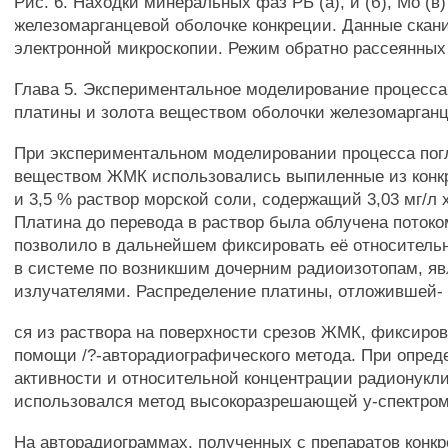
Рис. 6. Находки минеральных фаз РЬ (а), и (б), Мо (в)
железомарганцевой оболочке конкреции. Данные ска
электронной микроскопии. Режим обратно рассеянных
Глава 5. Экспериментальное моделирование процесс
платины и золота веществом оболочки железомарган
При экспериментальном моделировании процесса по
веществом ЖМК использовались выпиленные из конк
и 3,5 % раствор морской соли, содержащий 3,03 мг/л
Платина до перевода в раствор была облучена потоко
позволило в дальнейшем фиксировать её относитель
в системе по возникшим дочерним радиоизотопам, я
излучателями. Распределение платины, отложившей-
ся из раствора на поверхности срезов ЖМК, фиксиро
помощи /?-авторадиографического метода. При опред
активности и относительной концентрации радионукл
использовался метод высокоразрешающей у-спектром
На авторадиограммах, полученных с препаратов конк