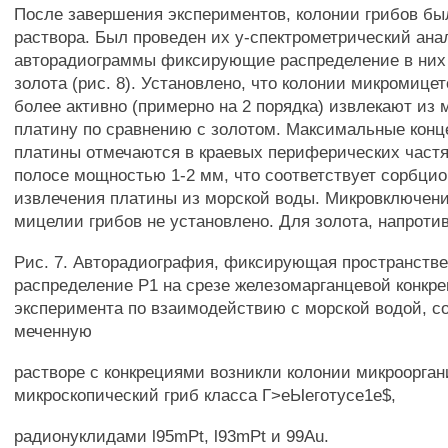
После завершения экспериментов, колонии грибов бы
раствора. Был проведен их у-спектрометрический ана
авторадиограммы фиксирующие распределение в них
золота (рис. 8). Установлено, что колонии микромице
более активно (примерно на 2 порядка) извлекают из
платину по сравнению с золотом. Максимальные кон
платины отмечаются в краевых периферических частя
полосе мощностью 1-2 мм, что соответствует сорбци
извлечения платины из морской воды. Микровключен
мицелии грибов не установлено. Для золота, напроти
Рис. 7. Авторадиография, фиксирующая пространств
распределение Р1 на срезе железомарганцевой конкре
эксперимента по взаимодействию с морской водой, с
меченную
растворе с конкрециями возникли колонии микроорган
микроскопический гриб класса Г>еЫеготусе1е$,
радионуклидами l95mPt, l93mPt и 99Au.