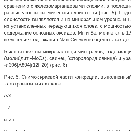
сравнению с железомарганцевыми слоями, в последн
разные уровни ритмической слоистости (рис. 5). Под
слоистости выявляется и на минеральном уровне. В 
из установленных чередующихся слоев, с мощностью 
содержание основных оксидов, Мп и Бе, меняется в 1,5
изменение содержания № и Си можно оценить как дес
Были выявлены микрочастицы минералов, содержащ
(молибдит -МоОз), свинец (фторхлорид свинца) и ура
-и30б[А804]г12Н20) (рис. 6).
Рис. 5. Снимок краевой части конкреции, выполненн
электронном микроскопе.
/V4
--7
и и о