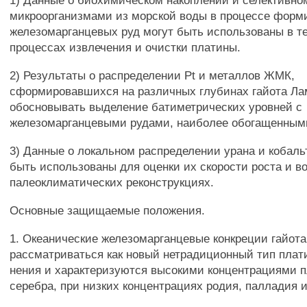
1) Данные о биохимическом накоплении и селективно
микроорганизмами из морской воды в процессе форм
железомарганцевых руд могут быть использованы в т
процессах извлечения и очистки платины.
2) Результаты о распределении Pt и металлов ЖМК,
сформировавшихся на различных глубинах гайота Ла
обосновывать выделение батиметрических уровней с
железомарганцевыми рудами, наиболее обогащенным
3) Данные о локальном распределении урана и кобал
быть использованы для оценки их скорости роста и во
палеоклиматических реконструкциях.
Основные защищаемые положения.
1. Океанические железомарганцевые конкреции гайота
рассматриваться как новый нетрадиционный тип плати
нения и характеризуются высокими концентрациями 
серебра, при низких концентрациях родия, палладия и