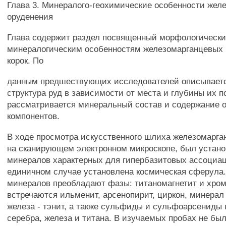
Глава 3. Минералого-геохимические особенности жел
оруденения
Глава содержит раздел посвященный морфологическ
минералогическим особенностям железомарганцевых 
корок. По
данным предшествующих исследователей описывает
структура руд в зависимости от места и глубины их п
рассматривается минеральный состав и содержание 
компонентов.
В ходе просмотра искусственного шлиха железомарга
на сканирующем электронном микроскопе, был устано
минералов характерных для гипербазитовых ассоциац
единичном случае установлена космическая сферула
минералов преобладают фазы: титаномагнетит и хром
встречаются ильменит, арсенопирит, циркон, минерал
железа - тэнит, а также сульфиды и сульфоарсениды к
серебра, железа и титана. В изучаемых пробах не бы