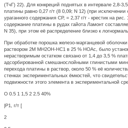
(ТчГ) 22). Для конкреций поднятых в интервале 2,8-3,
платины равно 0,27 г/т (8 0,09; N 12) (при исключении
ураганного содержания СР, = 2,37 г/т - крестик на рис. 
содержание платины в рудах гайота Ламонт составляет 
N 35), при этом её распределение близко к логнормаль
При обработке порошка железо-марганцевой оболочки
раствором 2М МН2ОН-НС1 в 25 % НОАс, было установ
нерастворимым остатком связано от 1,4 до 3,5 % пла
адсорбированной смешанослойными глинистыми мин
перехода платины в раствор, около 50 % её количеств
стенках экспериментальных ёмкостей, что свидетельс
подвижности этого элемента в экспериментальной ср
О 0.5 1 1,5 2 2.5 40%
|Р1, г/т [
2