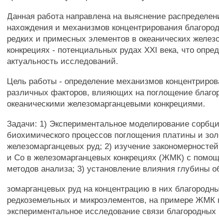
Данная работа направлена на выяснение распределен
нахождения и механизмов концентрирования благоро
редких и примесных элементов в океанических желез
конкрециях - потенциальных рудах XXI века, что опре
актуальность исследований.
Цель работы - определение механизмов концентриров
различных факторов, влияющих на поглощение благо
океаническими железомарганцевыми конкрециями.
Задачи: 1) Экспериментальное моделирование сорбци
биохимического процессов поглощения платины и зо
железомарганцевых руд; 2) изучение закономерносте
и Со в железомарганцевых конкрециях (ЖМК) с помо
методов анализа; 3) установление влияния глубины о
зомарганцевых руд на концентрацию в них благородн
редкоземельных и микроэлементов, на примере ЖМК г
экспериментальное исследование связи благородных м