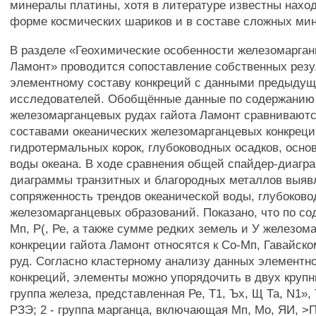
минералы платины, хотя в литературе известны нахо
форме космических шариков и в составе сложных ми
В разделе «Геохимические особенности железомарган
Ламонт» проводится сопоставление собственных резу
элементному составу конкреций с данными предыду
исследователей. Обобщённые данные по содержанию
железомарганцевых рудах гайота Ламонт сравнивают
составами океанических железомарганцевых конкреций
гидротермальных корок, глубоководных осадков, осно
воды океана. В ходе сравнения общей спайдер-диагр
диаграммы транзитных и благородных металлов выяв
сопряженность трендов океанической воды, глубоково
железомарганцевых образований. Показано, что по со
Мп, Р(, Ре, а также сумме редких земель и У железом
конкреции гайота Ламонт относятся к Со-Мп, Гавайско
руд. Согласно кластерному анализу данных элементно
конкреций, элементы можно упорядочить в двух крупны
группа железа, представленная Ре, Т1, Ъх, Щ Та, N1», Т
РЗЭ; 2 - группа марганца, включающая Мп, Мо, ЯИ, >П, 