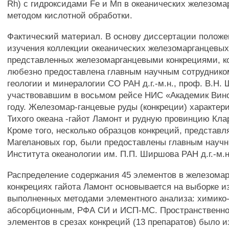
Rh) с гидроксидами Fe и Мп в океанических железома
методом кислотной обработки.
Фактический материал. В основу диссертации положе
изучения коллекции океанических железомарганцевых
представленных железомарганцевыми конкрециями, к
любезно предоставлена главным научным сотруднико
геологии и минералогии СО РАН д.г.-м.н., проф. В.Н.
участвовавшим в восьмом рейсе НИС «Академик Вино
году. Железомар-ганцевые руды (конкреции) характер
Тихого океана -гайот Ламонт и рудную провинцию Кла
Кроме того, несколько образцов конкреций, представ
Магелановых гор, были предоставлены главным науч
Института океанологии им. П.П. Ширшова РАН д.г.-м.н
Распределение содержания 45 элементов в железома
конкрециях гайота Ламонт основывается на выборке и
выполненных методами элементного анализа: химико
абсорбционным, РФА СИ и ИСП-МС. Пространственно
элементов в срезах конкреций (13 препаратов) было и