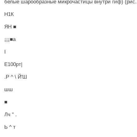
белые шарообразные микрочастицы внутри гиф) (рис. 
Н1К
ЯН ■
¡¡¡■а
I
Е100рт|
.Р ^ \ Й'Ш
шш
■
Лч " .
Ь ^ т