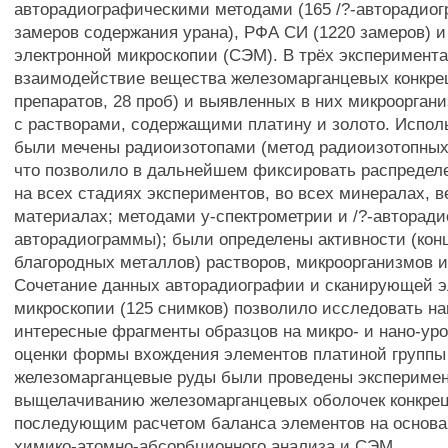
авторадиографическими методами (165 /?-авторадиог
замеров содержания урана), РФА СИ (1220 замеров) 
электронной микроскопии (СЭМ). В трёх эксперимент
взаимодействие вещества железомарганцевых конкре
препаратов, 28 проб) и выявленных в них микрооргани
с растворами, содержащими платину и золото. Испо
были мечены радиоизотопами (метод радиоизотопных
что позволило в дальнейшем фиксировать распредел
на всех стадиях экспериментов, во всех минералах, 
материалах; методами у-спектрометрии и /?-авторади
авторадиограммы); были определены активности (кон
благородных металлов) растворов, микроорганизмов и
Сочетание данных авторадиографии и сканирующей э
микроскопии (125 снимков) позволило исследовать н
интересные фрагменты образцов на микро- и нано-ур
оценки формы вхождения элементов платиной группы (
железомарганцевые руды были проведены экспериме
выщелачиванию железомарганцевых оболочек конкре
последующим расчетом баланса элементов на основ
химико-атомно-абсорбционного анализа и СЭМ.