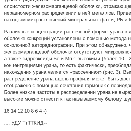
слоистости железомарганцевой оболочки, отражающе
неравномерном распределении в ней металлов. Прив
находкам микровключений минеральных фаз и, РЬ и 
Различные концентрации рассеянной формы урана в я
оболочке конкреций установлены с помощью метода н
осколочной авторадиографии. При этом обнаружено, 
железомарганцевой оболочки отсутствуют микровклю
а также гидрооксиды Бе и Мп с высокими (более 10 - 20
концентрациями урана, то есть фактически, преобл
нахождения урана является «рассеянная» (рис. 3). Вы
распределение урана вдоль профиля может быть дост
отображено с помощью сочетания гармоник с периодам
Более низкие частоты в распределении урана не выра
высокие можно отнести к так называемому белому шу
16 14 12 10 8 6 4 -)
.... УДУ ТтТТКИД--