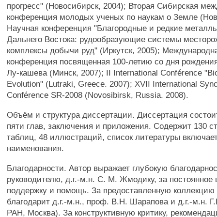
прогресс" (Новосибирск, 2004); Вторая Сибирская ме
конференция молодых ученых по наукам о Земле (Нов
Научная конференция "Благородные и редкие металл
Дальнего Востока: рудообразующие системы месторо
комплексы добычи руд" (Иркутск, 2005); Международн
конференция посвященная 100-летию со дня рождения
Лу-кашева (Минск, 2007); II International Conférence "Bi
Evolution" (Lutraki, Greece. 2007); XVII International Syn
Conférence SR-2008 (Novosibirsk, Russia. 2008).
Объём и структура диссертации. Диссертация состои
пяти глав, заключения и приложения. Содержит 130 ст
таблиц, 48 иллюстраций, список литературы включает
наименования.
Благодарности. Автор выражает глубокую благодарно
руководителю, д.г.-м.н. С. М. Жмодику, за постоянное
поддержку и помощь. За предоставленную коллекцию 
благодарит д.г.-м.н., проф. В.Н. Шарапова и д.г.-м.н. 
РАН, Москва). За конструктивную критику, рекоменда