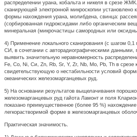
распределении урана, кобальта и никеля в срезе ЖМК
сканирующей электронной микроскопии установлено 
формы нахождения урана, молибдена, свинца: рассея
(сорбированная гидроксидами либо органическим вещ
минеральная (микрочастицы самородных или оксидны
4) Применение локального сканирования (с шагом 0,
СИ, в сочетании с авторадиографическими данными, 
выявить значительную неравномерность распределения
Fe, Со, Ni, Си, Zn, Rb, Sr, Y, Zr, Nb, Mo, Pb, Th в срезе
свидетельствующую о нестабильности условий форм
океанических железомарганцевых руд.
5) На основании результатов выщелачивания порошко
железомарганцевых руд гайота Ламонт и поля Кларио
показано преимущественное (более 95 %) нахождение
легкорастворимой форме в железомарганцевых оболо
Практическая значимость.