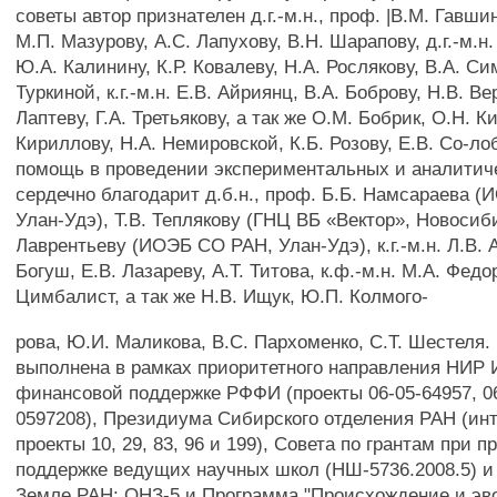
советы автор признателен д.г.-м.н., проф. |В.М. Гавшину
М.П. Мазурову, А.С. Лапухову, В.Н. Шарапову, д.г.-м.н.
Ю.А. Калинину, К.Р. Ковалеву, Н.А. Рослякову, В.А. Си
Туркиной, к.г.-м.н. Е.В. Айриянц, В.А. Боброву, Н.В. В
Лаптеву, Г.А. Третьякову, а так же О.М. Бобрик, О.Н. К
Кириллову, Н.А. Немировской, К.Б. Розову, Е.В. Со-ло
помощь в проведении экспериментальных и аналитиче
сердечно благодарит д.б.н., проф. Б.Б. Намсараева 
Улан-Удэ), Т.В. Теплякову (ГНЦ ВБ «Вектор», Новосибир
Лаврентьеву (ИОЭБ СО РАН, Улан-Удэ), к.г.-м.н. Л.В. 
Богуш, Е.В. Лазареву, А.Т. Титова, к.ф.-м.н. М.А. Федори
Цимбалист, а так же Н.В. Ищук, Ю.П. Колмого-
рова, Ю.И. Маликова, B.C. Пархоменко, С.Т. Шестеля.
выполнена в рамках приоритетного направления НИР
финансовой поддержке РФФИ (проекты 06-05-64957, 06
0597208), Президиума Сибирского отделения РАН (ин
проекты 10, 29, 83, 96 и 199), Совета по грантам при 
поддержке ведущих научных школ (НШ-5736.2008.5) и
Земле РАН: ОНЗ-5 и Программа "Происхождение и э