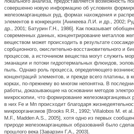
локального анализа, предоставляется возможность по
совершенно новую информацию об условиях формир
железомарганцевых руд, формах нахождения и распр
элементов в конкрециях [Аникеева Л.И. и др., 2002; Р
др., 2001; Батурин Г.Н., 1986]. Как показывает обобще
современных данных, концентрирование металлов же
веществом может происходить в результате соосажде
сорбционного, окислительно-восстановительного и б
процессов, а источником вещества могут служить мор
эманации и потоки гидротермальных флюидов, эолов
пыль. Однако роль процесса, определяющего возникн
концентраций элементов, и прежде всего платины, в к
корках, по-прежнему во многом непонятна. В последн
работы, доказывающие на основании методов электр
микроскопии, что формирование железомарганцевых р
в них Fe и Мп происходит благодаря жизнедеятельно
микроорганизмов [Brooks R.R., 1992; Villalobos М. et al.
M.F., Madden A.S., 2005], хотя одно из первых сообще
природе железомарганцевых образований было сдела
прошлого века [Заварзин Г.А., 2003].