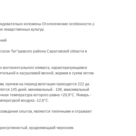
едовательно изложены Отологические особенности ¡i
 лекарственных культур.
аний
схозе Тат"щевсого района Саратовской области в
о континентального климата, характеризующимся
тельной и засушливой весной, жарким я сухям летом.
мм, причем на период вегетации приходится 222 да.
лятся 145 дней, минимальный - 106, максимальный
очная температура которого равна +20,9°С. Январь -
пературой воздуха -12,6°С.
проведения опытов, являются типичными и отражают
еднесуглинистый, ерэднемощаий чернозем.