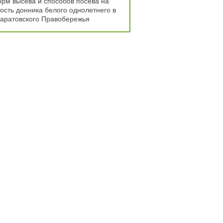
рм высева и способов посева на
ость донника белого однолетнего в
Саратовского Правобережья