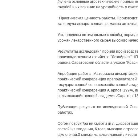
/лучена основные агротехнические приемы в
голубой и их влияние на урожайность я качес
' Практическая ценность работы. Производс
календула лекарственная, ромашка аптечная 
Установлены оптимальные способы, нормы и
урожаи лекарственного сырья высокого качества
Результаты исследован^ проиля производств
производственном хозяйстве "Декабрист" НПО
района Саратовской области а учхозе "Красн
Апробация работы. Материалы диссертации 
практической конференция преподавателей 
государственной сельскохозяйственной акаде
практической конференция /Сарпов, 199А/, 
сельскохозяйственной академия /Саратов, 135
Публикация результатов .исследований. Осн
работах.
Обгом г отрукт/ра ни смерти ¡и л. Диссерта
состой! из введения, 6 глав, чыводоа л трслл
щмлогэнай.3 списке лспсльзеланьой литератур