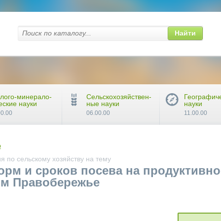
Найти
лого-минерало-
Сельскохозяйствен-
Географич
еские науки
ные науки
науки
00.00
06.00.00
11.00.00
о
 по сельскому хозяйству на тему
орм и сроков посева на продуктивн
ом Правобережье