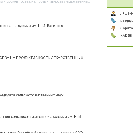
м и сроков посева на продуктивность лекарственных
Ляшенк
кандид
твенная академия им. Н. И. Вавилова
Сарато
ВАК 06.
ОСЕВА НА ПРОДУКТИВНОСТЬ ЛЕКАРСТВЕННЫХ
кандидата сельскохозяйственных наук
енной сельскохозяйственной академии им. Н. И.
ль науки Российской Федерации, академик ААО,