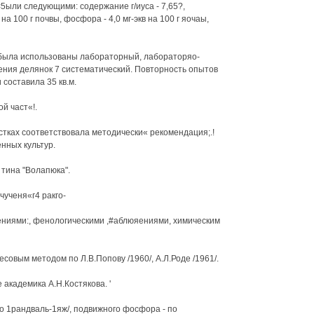
5ыли следующими: содержание г/иуса - 7,65?,
на 100 г почвы, фосфора - 4,0 мг-экв на 100 г яочаы,
была использованы лабораторный, лабораторяо-
ния делянок 7 систематический. Повторность опытов
составила 35 кв.м.
й част«!.
стках соответствовала методически« рекомендация;.!
нных культур.
тина "Волапюка".
чученя«г4 ракго-
ениями:, фенологическими ,#аблюяениями, химическим
овым методом по Л.В.Попову /1960/, А.Л.Роде /1961/.
академика А.Н.Костякова. '
 1рандваль-1яж/, подвижного фосфора - по