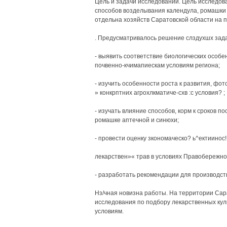
Цель и задачи исследований. Цель исследо
способов возделывания календула, ромашки
отдельна хозяйств Саратовской области на п
. Предусматривалось решение слздухшх зада
- выявить соответствие биологических особе
почвенно-кчимапиескам условиям региона;
- изучить особенности роста к развития, фо
» конкрптних агрохлкматиче-схв :с условия? ;
- изучать влияние способов, корм к сроков по
ромашке аптечной и синюхи;
- провести оценку зкономаческо? ь^ектиинос!
лекарствен»« трав в условиях Правобережно
- разработать рекомендации для производст
Нз/чная новизна работы. На территории Са
исследования по подбору лекарственных кул
условиям.