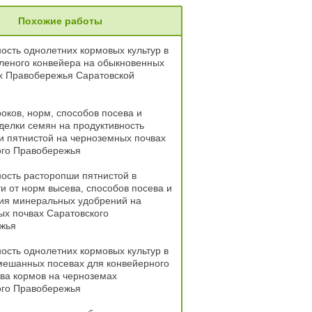
Похожие работы
ость однолетних кормовых культур в
леного конвейера на обыкновенных
х Правобережья Саратовской
оков, норм, способов посева и
делки семян на продуктивность
 пятнистой на черноземных почвах
ого Правобережья
ость расторопши пятнистой в
и от норм высева, способов посева и
ния минеральных удобрений на
х почвах Саратовского
жья
ость однолетних кормовых культур в
мешанных посевах для конвейерного
ва кормов на черноземах
ого Правобережья