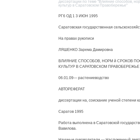
диссертации по теме "Влияние способов, нор
культур в Саратовском Правобережье"
РГ6 ОД 1 3 ИЮН 1995
Саратовская государственная сельскохозяйс
На правах рукописи
ЛЯШЕНКО Зарема Дамировна
ВЛИЯНИЕ СПОСОБОВ, НОРМ й СРОКОВ П
КУЛЬТУР В САРАТОВСКОМ ПРАВОБЕРЕЖЬЕ
06.01.09— растениеводство
АВТОРЕФЕРАТ
диссертации на, соискание ученой степени 
Саратов 1995
Работа выполнена в Саратовской государств
Вавилова.
Научные руководители — Наслуженный деяте