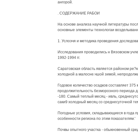
ангорой.
. СОДЕРЖАНИЕ РАБОИ
На основе анализа научной литературы посл
основные элементы технологаи возделывания
1. Услоэчя и методика проведения доследов
Исследования проводились н Вязовском учле
1992-1994 гг.
Саратовская область является районом ре?к
холодной а малосне.чшой зимой, непродолжи
Годовое количество осадков составляет 375 
продолжительность безморозного периода д
-180. Самый теплый месяц - ивль, среднесут
саки9 холодный месяц со среднесуточной тем
Погодные условия, складывающиеся в года 
особенности региона по этим показателям.'
Почвы опытного участка - обыкновенный ср