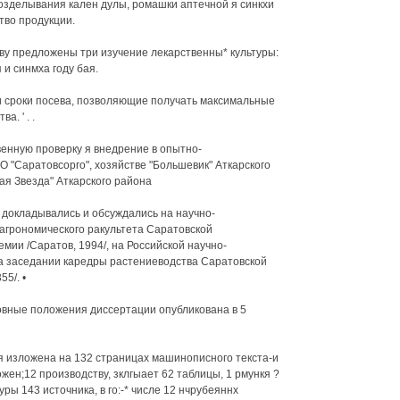
озделывания кален дулы, ромашки аптечной я синкхи
тво продукции.
тву предложены три изучение лекарственны* культуры:
и синмха году бая.
 сроки посева, позволяющие получать максимальные
. ' . .
енную проверку я внедрение в опытно-
 "Саратовсорго", хозяйстве "Большевик" Аткарского
ая Звезда" Аткарского района
докладывались и обсуждались на научно-
агрономического ракультета Саратовской
мии /Саратов, 1994/, на Российской научно-
иа заседании каредры растениеводства Саратовской
5/. •
овные положения диссертации опубликована в 5
ция изложена на 132 страницах машинописного текста-и
ожен;12 производству, зклгыает 62 таблицы, 1 рмункя ?
ы 143 источника, в го:-* числе 12 нчрубеяннх