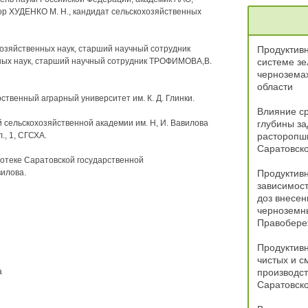
ор ХУДЕНКО М. Н., кандидат сельскохозяйственных
зяйственных наук, старший научный сотрудник
Продуктивн
нных наук, старший научный сотрудник ТРОФИМОВА,В.
системе зе
чернозема
области
венный аграрный университет им. К. Д. Глинки.
Влияние ср
 сельскохозяйственной академии им. Н, И. Вавилова
глубины за
., 1, СГСХА.
расторопши
Саратовск
отеке Саратовской государственной
вилова.
Продуктивн
зависимост
доз внесе
черноземны
Правобере
Продуктивн
чистых и с
а
производст
Саратовск