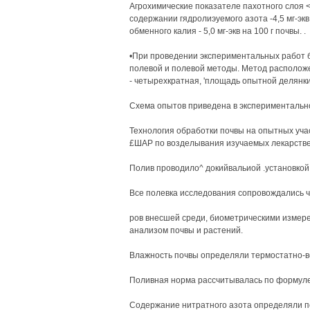
Агрохимические показателе пахотного слоя <
содержании гядролиэуемого азота -4,5 мг-экв 
обменного калия - 5,0 мг-экв на 100 г почвы. .
•При проведении экспериментальных работ 
полевой и полевой методы. Метод расположе
- четырехкратная, 'площадь опытной делянки 
Схема опытов приведена в экспериментально
Технология обработки почвы на опытных уча
£ШАР по возделывания изучаемых лекарстве
Полив проводило^ докийвальиой .установкой 
Все полевка исследования сопровождались ч
ров внесшей среди, биометрическими измер
анализом почвы и растений.
Влажность почвы определяли термостатно-вес
Поливная норма рассчитывалась по формуле 
Содержание нитратного азота определяли по