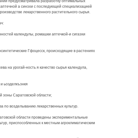
ваний предусматривала разработку оптимальных
 аптечной а синзхи с последующей специализацией
роизводстве лекарственного растительного сырья.
ч:
нностей календулы, ромашки аптечкой-и сигаэхи
тосинтетические Гфоцесск, происходящие в растениях
сева на урогай-ность я качество сырья календула,
 и ьоэделкъзнкя
й зоны Саратовской области;
ва по возделыванию лекарственных культур.
ратовской области проведены экспериментальные
ьтур, приспособленных к местным агроклиматическим