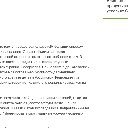
Влияние но
продуктивн
условиях 
го раотониеводстэа польэуетс!Я больиим опросом
 населения. Однако объемы заготовок
тельной степени отстают от потребности в нем. В
 что после распада СССР многие крупные
ак Украина. Белоруссия. Прибалтика я др., оказались
м возникла острая необходимость дальнейшего
ого арэ.газе детва в Российской Федерация и, в
тории которой нет хозяйств, специализирующихся на
 представителей данной группы растений, таких как
и енкэха голубая, соответствуют почвенно-кли-
ежья. В связи с этом исследования, направленные на
яют* формировать максимальные урожая указанных