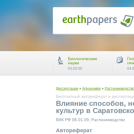
Биологические
Гео
науки
гич
03.00.00
04.
Диссертации
»
Агрономия
»
Растениеводств
Бесплатный автореферат и диссертация
Влияние способов, н
культур в Саратовск
ВАК РФ 06.01.09, Растениеводство
Автореферат