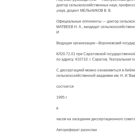
доктор сельскохозяйственных наук, професс
¡наук, доцент МЕЛЬНИКОВ В. В.
Официальные оппоненты — доктор сельскохо
МАТВЕЕВ Н. А., кандидат сельскохозяйстве
И
Ведущая организация—Воронежский государст
КЛ20.72.01 при Саратовской государственной
по адресу. 410710. г. Саратов, Театральная пл
С диссертацией можно ознакомиться в библи
сельскохозяйственной академии им. Н. И.'Ва
состоится
1995 г.
в
часов на заседании диссертационного совет
Автореферат разослан